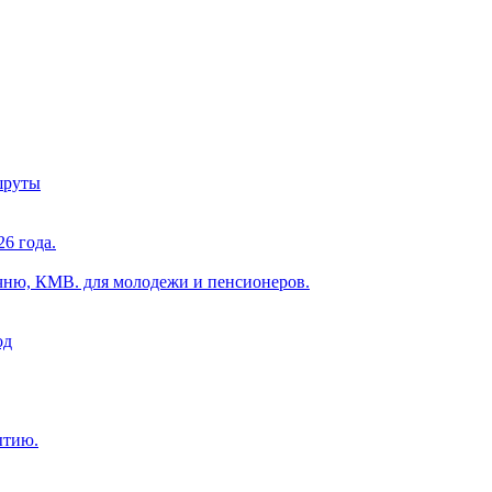
шруты
6 года.
чню, КМВ. для молодежи и пенсионеров.
од
ытию.