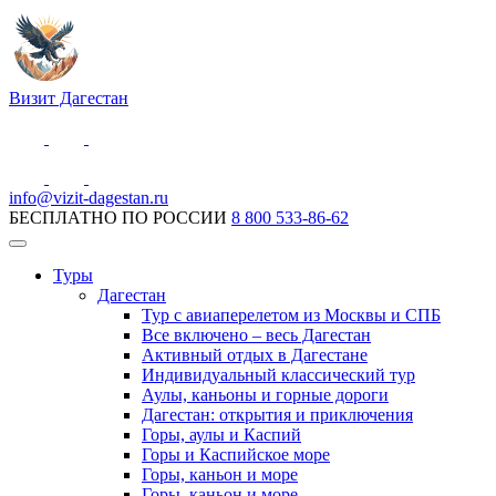
Визит Дагестан
info@vizit-dagestan.ru
БЕСПЛАТНО ПО РОССИИ
8 800 533-86-62
Туры
Дагестан
Тур с авиаперелетом из Москвы и СПБ
Все включено – весь Дагестан
Активный отдых в Дагестане
Индивидуальный классический тур
Аулы, каньоны и горные дороги
Дагестан: открытия и приключения
Горы, аулы и Каспий
Горы и Каспийское море
Горы, каньон и море
Горы, каньон и море