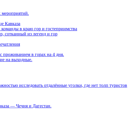
х мероприятий.
це Кавказа
а команды в краю гор и гостеприимства
, сотканный из легенд и гор
печатления
с проживанием в горах на 4 дня.
вие на выходные.
ностью исследовать отдалённые уголки, где нет толп туристов
каза — Чечня и Дагестан.