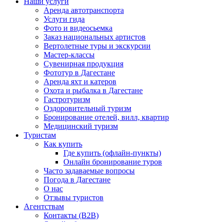
Наши услуги
Аренда автотранспорта
Услуги гида
Фото и видеосьемка
Заказ национальных артистов
Вертолетные туры и экскурсии
Мастер-классы
Сувенирная продукция
Фототур в Дагестане
Аренда яхт и катеров
Охота и рыбалка в Дагестане
Гастротуризм
Оздоровительный туризм
Бронирование отелей, вилл, квартир
Медицинский туризм
Туристам
Как купить
Где купить (офлайн-пункты)
Онлайн бронирование туров
Часто задаваемые вопросы
Погода в Дагестане
О нас
Отзывы туристов
Агентствам
Контакты (B2B)