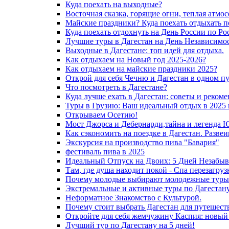
Куда поехать на выходные?
Восточная сказка, горящие огни, теплая атмос
Майские праздники? Куда поехать отдыхать п
Куда поехать отдохнуть на День России по Ро
Лучшие туры в Дагестан на День Независимос
Выходные в Дагестане: топ идей для отдыха.
Как отдыхаем на Новый год 2025-2026?
Как отдыхаем на майские праздники 2025?
Открой для себя Чечню и Дагестан в одном п
Что посмотреть в Дагестане?
Куда лучше ехать в Дагестан: советы и реком
Туры в Грузию: Ваш идеальный отдых в 2025 
Открываем Осетию!
Мост Джорса и Дебернарди,тайна и легенда 
Как сэкономить на поездке в Дагестан. Разве
Экскурсия на производство пива "Бавария"
фестиваль пива в 2025
Идеальный Отпуск на Двоих: 5 Дней Незабыв
Там, где душа находит покой - Спа перезагру
Почему молодые выбирают молодежные туры 
Экстремальные и активные туры по Дагестану
Неформатное Знакомство с Культурой.
Почему стоит выбрать Дагестан для путешест
Откройте для себя жемчужину Каспия: новый
Лучший тур по Дагестану на 5 дней!