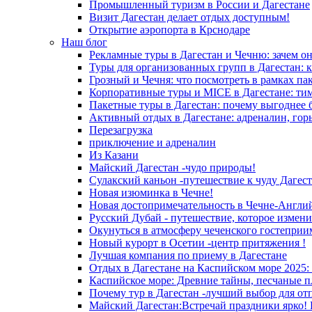
Промышленный туризм в России и Дагестане
Визит Дагестан делает отдых доступным!
Открытие аэропорта в Крснодаре
Наш блог
Рекламные туры в Дагестан и Чечню: зачем о
Туры для организованных групп в Дагестан: к
Грозный и Чечня: что посмотреть в рамках па
Корпоративные туры и MICE в Дагестане: ти
Пакетные туры в Дагестан: почему выгоднее 
Активный отдых в Дагестане: адреналин, гор
Перезагрузка
приключение и адреналин
Из Казани
Майский Дагестан -чудо природы!
Сулакский каньон -путешествие к чуду Дагест
Новая изюминка в Чечне!
Новая достопримечательность в Чечне-Англи
Русский Дубай - путешествие, которое измени
Окунуться в атмосферу чеченского гостеприи
Новый курорт в Осетии -центр притяжения !
Лучшая компания по приему в Дагестане
Отдых в Дагестане на Каспийском море 2025:
Каспийское море: Древние тайны, песчаные п
Почему тур в Дагестан -лучший выбор для от
Майский Дагестан:Встречай праздники ярко! 