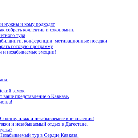
ни нужны и кому подходят
ак собрать коллектив и сэкономить
кетного тура
мбилдинги, конференции, мотивационные поездки
брать готовую программу
ы и незабываемые эмоции!
ана.
йский замок
т ваше представление о Кавказе.
мства!
 Солнце, пляж и незабываемые впечатления!
ляжи и незабываемый отдых в Дагестане.
пуска?
Незабываемый тур в Сердце Кавказа.