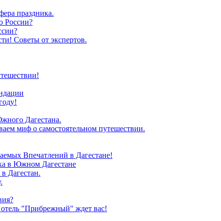
фера праздника.
о России?
ссии?
ти! Советы от экспертов.
утешествии!
ендации
году!
Южного Дагестана.
иваем миф о самостоятельном путешествии.
аемых Впечатлений в Дагестане!
зка в Южном Дагестане
в Дагестан.
.
вия?
 отель "Прибрежный" ждет вас!