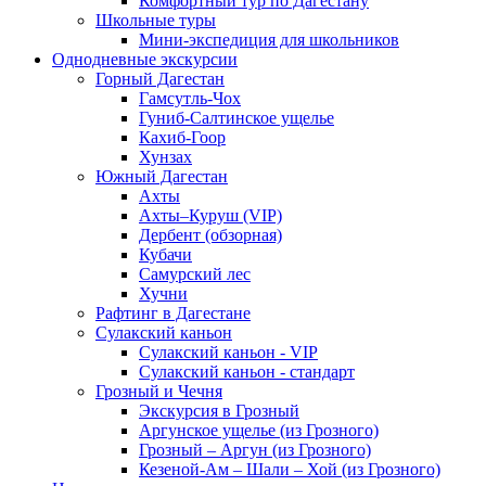
Комфортный тур по Дагестану
Школьные туры
Мини-экспедиция для школьников
Однодневные экскурсии
Горный Дагестан
Гамсутль-Чох
Гуниб-Салтинское ущелье
Кахиб-Гоор
Хунзах
Южный Дагестан
Ахты
Ахты–Куруш (VIP)
Дербент (обзорная)
Кубачи
Самурский лес
Хучни
Рафтинг в Дагестане
Сулакский каньон
Сулакский каньон - VIP
Сулакский каньон - стандарт
Грозный и Чечня
Экскурсия в Грозный
Аргунское ущелье (из Грозного)
Грозный – Аргун (из Грозного)
Кезеной-Ам – Шали – Хой (из Грозного)