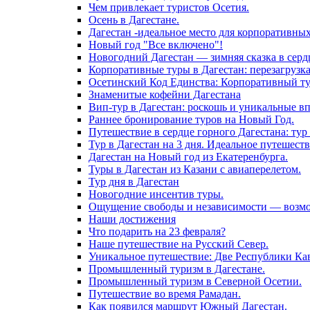
Чем привлекает туристов Осетия.
Осень в Дагестане.
Дагестан -идеальное место для корпоративны
Новый год "Все включено"!
Новогодний Дагестан — зимняя сказка в серд
Корпоративные туры в Дагестан: перезагрузк
Осетинский Код Единства: Корпоративный тур
Знаменитые кофейни Дагестана
Вип-тур в Дагестан: роскошь и уникальные в
Раннее бронирование туров на Новый Год.
Путешествие в сердце горного Дагестана: тур 
Тур в Дагестан на 3 дня. Идеальное путешест
Дагестан на Новый год из Екатеренбурга.
Туры в Дагестан из Казани с авиаперелетом.
Тур дня в Дагестан
Новогодние инсентив туры.
Ощущение свободы и независимости — возмож
Наши достижения
Что подарить на 23 февраля?
Наше путешествие на Русский Север.
Уникальное путешествие: Две Республики Кав
Промышленный туризм в Дагестане.
Промышленный туризм в Северной Осетии.
Путешествие во время Рамадан.
Как появился маршрут Южный Дагестан.