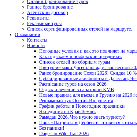
Онлайн-бронирование туров
Раннее бронирование
Агентский договор
Реквизиты
Рекламные туры
Список сертифицированных отелей на маршруте.
О компании
Контакты
Новости
Погодные условия и как это повлияет на мар
Как отдыхаем в ноябрьские праздники.
Список отелей по сборным турам
Цветущие маки Дагестана ждут вас весной 202
Ранее бронирование Сезон 2026! Скидка 10 %
Субсидированные авиабилеты в Дагестан, Че
Расписание туров на сезон 2026
Отдых и лечение в санатории КМВ
Новые правила для въезда в Грузию на 2026 г
Рекламный тур Осетия-Ингушетия
График работы в Новогодние праздники
Экпедиция на Край Земли.
Рамадан 2026. Что нужно знать туристу?
Парк «Патриот» в Дербенте готовится к откр
Без паники!
Dagestan Wild Trail 2026