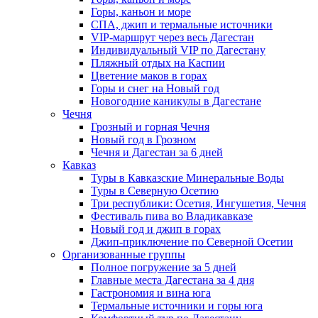
Горы, каньон и море
СПА, джип и термальные источники
VIP-маршрут через весь Дагестан
Индивидуальный VIP по Дагестану
Пляжный отдых на Каспии
Цветение маков в горах
Горы и снег на Новый год
Новогодние каникулы в Дагестане
Чечня
Грозный и горная Чечня
Новый год в Грозном
Чечня и Дагестан за 6 дней
Кавказ
Туры в Кавказские Минеральные Воды
Туры в Северную Осетию
Три республики: Осетия, Ингушетия, Чечня
Фестиваль пива во Владикавказе
Новый год и джип в горах
Джип-приключение по Северной Осетии
Организованные группы
Полное погружение за 5 дней
Главные места Дагестана за 4 дня
Гастрономия и вина юга
Термальные источники и горы юга