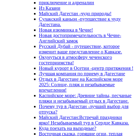
приключение и адреналин
Из Казани
Майский Дагестан -чудо природы!
Сулакский каньон -путешествие к чуду
Дагестана.
Новая изюминка в Чечне!
Новая достопримечательность в Чечне-
Английский замок
Русский Дубай - путешествие, которое
изменит ваше представление о Кавказе.
Окунуться в атмосферу чеченского
гостеприимства!
Новый курорт в Осетии -центр притяжения !
Лучшая компания по приему в Дагестане
Отдых в Дагестане на Каспийском море
2025: Солнце, пляж и незабываемые
впечатления!
Каспийское море: Древние тайны, песчаные
пляжи и незабываемый отдых в Дагестане.
Почему тур в Дагестан -лучший выбор для
отпуска?
Майский Дагестан:Встречай праздники
ярко! Незабываемый тур в Сердце Кавказа.
Куда поехать на выходные?
Восточная сказка, горящие огни, теплая