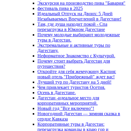
Экскурсия на производство пива "Бавария"
фестиваль пива в 2025
Идеальный Отпуск на Двоих: 5 Дней
Незабываемых Впечатлений в Дагестане!
Там, где душа находит покой - Спа
перезагрузка в Южном Дагестане
Почему молодые выбирают молодежные
туры в Дагестан.
Экстремальные и активные туры по
Дагестану.
Неформатное Знакомство с Культурой.
Почему стоит выбрать Дагестан для
путешествия?
Откройте для себя жемчужину Каспия:
новый отель "Прибрежный" ждет вас!
Лучший тур по Дагестану на 5 дней!
Чем привлекает туристов Осетия.
Осень в Дагестане.
Дагестан -идеальное место для
корпоративных мероприятий.
Новый год "Все включено"!
Новогодний Дагестан — зимняя сказка в
сердце Кавказа
Корпоративные туры в Дагестан:
перезагрузка команды в краю гор и