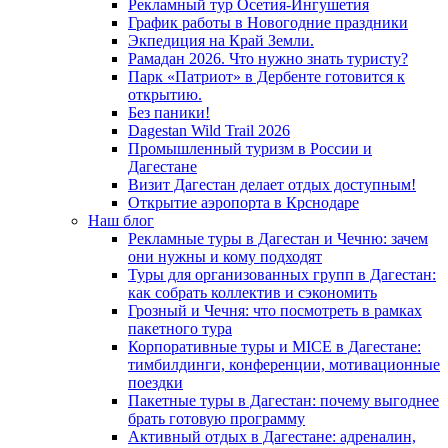
Рекламный тур Осетия-Ингушетия
График работы в Новогодние праздники
Экпедиция на Край Земли.
Рамадан 2026. Что нужно знать туристу?
Парк «Патриот» в Дербенте готовится к
открытию.
Без паники!
Dagestan Wild Trail 2026
Промышленный туризм в России и
Дагестане
Визит Дагестан делает отдых доступным!
Открытие аэропорта в Крснодаре
Наш блог
Рекламные туры в Дагестан и Чечню: зачем
они нужны и кому подходят
Туры для организованных групп в Дагестан:
как собрать коллектив и сэкономить
Грозный и Чечня: что посмотреть в рамках
пакетного тура
Корпоративные туры и MICE в Дагестане:
тимбилдинги, конференции, мотивационные
поездки
Пакетные туры в Дагестан: почему выгоднее
брать готовую программу
Активный отдых в Дагестане: адреналин,