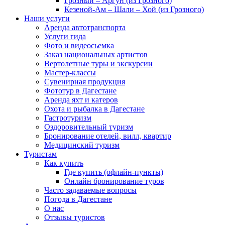
Грозный – Аргун (из Грозного)
Кезеной-Ам – Шали – Хой (из Грозного)
Наши услуги
Аренда автотранспорта
Услуги гида
Фото и видеосьемка
Заказ национальных артистов
Вертолетные туры и экскурсии
Мастер-классы
Сувенирная продукция
Фототур в Дагестане
Аренда яхт и катеров
Охота и рыбалка в Дагестане
Гастротуризм
Оздоровительный туризм
Бронирование отелей, вилл, квартир
Медицинский туризм
Туристам
Как купить
Где купить (офлайн-пункты)
Онлайн бронирование туров
Часто задаваемые вопросы
Погода в Дагестане
О нас
Отзывы туристов