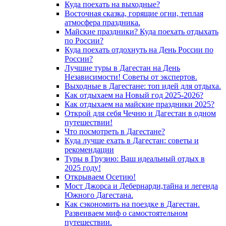
Куда поехать на выходные?
Восточная сказка, горящие огни, теплая
атмосфера праздника.
Майские праздники? Куда поехать отдыхать
по России?
Куда поехать отдохнуть на День России по
России?
Лучшие туры в Дагестан на День
Независимости! Советы от экспертов.
Выходные в Дагестане: топ идей для отдыха.
Как отдыхаем на Новый год 2025-2026?
Как отдыхаем на майские праздники 2025?
Открой для себя Чечню и Дагестан в одном
путешествии!
Что посмотреть в Дагестане?
Куда лучше ехать в Дагестан: советы и
рекомендации
Туры в Грузию: Ваш идеальный отдых в
2025 году!
Открываем Осетию!
Мост Джорса и Дебернарди,тайна и легенда
Южного Дагестана.
Как сэкономить на поездке в Дагестан.
Развеиваем миф о самостоятельном
путешествии.