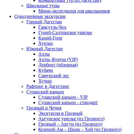
Комфортный тур по Дагестану
Школьные туры
Мини-экспедиция для школьников
Однодневные экскурсии
Горный Дагестан
Гамсутль-Чох
Гуниб-Салтинское ущелье
Кахиб-Гоор
Хунзах
Южный Дагестан
Ахты
Ахты–Куруш (VIP)
Дербент (обзорная)
Кубачи
Самурский лес
Хучни
Рафтинг в Дагестане
Сулакский каньон
Сулакский каньон - VIP
Сулакский каньон - стандарт
Грозный и Чечня
Экскурсия в Грозный
Аргунское ущелье (из Грозного)
Грозный – Аргун (из Грозного)
Кезеной-Ам – Шали – Хой (из Грозного)