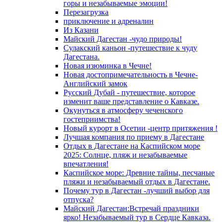
горы и незабываемые эмоции!
Перезагрузка
приключение и адреналин
Из Казани
Майский Дагестан -чудо природы!
Сулакский каньон -путешествие к чуду
Дагестана.
Новая изюминка в Чечне!
Новая достопримечательность в Чечне-
Английский замок
Русский Дубай - путешествие, которое
изменит ваше представление о Кавказе.
Окунуться в атмосферу чеченского
гостеприимства!
Новый курорт в Осетии -центр притяжения !
Лучшая компания по приему в Дагестане
Отдых в Дагестане на Каспийском море
2025: Солнце, пляж и незабываемые
впечатления!
Каспийское море: Древние тайны, песчаные
пляжи и незабываемый отдых в Дагестане.
Почему тур в Дагестан -лучший выбор для
отпуска?
Майский Дагестан:Встречай праздники
ярко! Незабываемый тур в Сердце Кавказа.