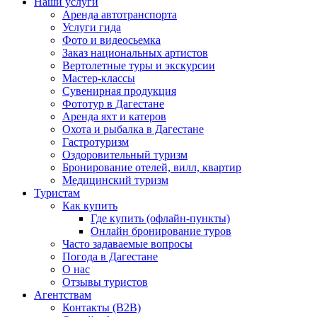
Наши услуги
Аренда автотранспорта
Услуги гида
Фото и видеосьемка
Заказ национальных артистов
Вертолетные туры и экскурсии
Мастер-классы
Сувенирная продукция
Фототур в Дагестане
Аренда яхт и катеров
Охота и рыбалка в Дагестане
Гастротуризм
Оздоровительный туризм
Бронирование отелей, вилл, квартир
Медицинский туризм
Туристам
Как купить
Где купить (офлайн-пункты)
Онлайн бронирование туров
Часто задаваемые вопросы
Погода в Дагестане
О нас
Отзывы туристов
Агентствам
Контакты (B2B)