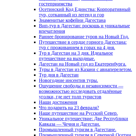
гостеприимства
Осетинский Код Единства: Корпоративный
тур, сотканный из легенд и гор
Знаменитые кофейни Дагестана
Вип-тур в Дагестан: роскошь и уникальные
впечатления
Раннее бронирование туров на Новый Год.
Путешествие в сердце горного Дагестана:
тур с проживанием в горах на 4 дня.
Тур в Дагестан на 3 дня. Идеальное
путешествие на выходные.
Дагестан на Новый год из Екатеренбурга.
Туры в Дагестан из Казани с авиаперелетом.
Тур дня в Дагестан
Новогодние инсентив туры.
Ощущение свободы и независимости —
возможностью исследовать отдалённые
уголки, где нет толп туристов
Наши достижения
Что подарить на 23 февраля?
Наше путешествие на Русский Север.
Уникальное путешествие: Две Республики
Кавказа — Чечня и Дагестан.
Промышленный туризм в Дагестане.
Промышленный туризм в Северной Осетии.