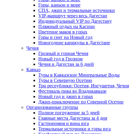
Горы, каньон и море
СПА, джип и термальные источники
VIP-маршрут через весь Дагестан
Индивидуальный VIP по Дагестану
Пляжный отдых на Каспии
Цветение маков в горах
Горы и снег на Новый год
Новогодние каникулы в Дагестане
Чечня
Грозный и горная Чечня
Новый год в Грозном
Чечня и Дагестан за 6 дней
Кавказ
Туры в Кавказские Минеральные Воды
Туры в Северную Осетию
Три республики: Осетия, Ингушетия, Чечня
Фестиваль пива во Владикавказе
Новый год и джип в горах
Джип-приключение по Северной Осетии
Организованные группы
Полное погружение за 5 дней
Главные места Дагестана за 4 дня
Гастрономия и вина юга
Термальные источники и горы юга