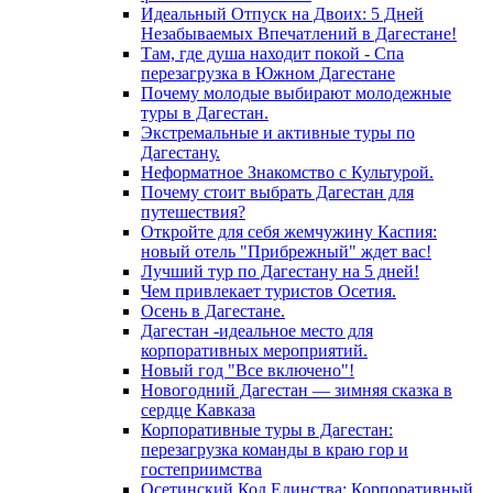
Идеальный Отпуск на Двоих: 5 Дней
Незабываемых Впечатлений в Дагестане!
Там, где душа находит покой - Спа
перезагрузка в Южном Дагестане
Почему молодые выбирают молодежные
туры в Дагестан.
Экстремальные и активные туры по
Дагестану.
Неформатное Знакомство с Культурой.
Почему стоит выбрать Дагестан для
путешествия?
Откройте для себя жемчужину Каспия:
новый отель "Прибрежный" ждет вас!
Лучший тур по Дагестану на 5 дней!
Чем привлекает туристов Осетия.
Осень в Дагестане.
Дагестан -идеальное место для
корпоративных мероприятий.
Новый год "Все включено"!
Новогодний Дагестан — зимняя сказка в
сердце Кавказа
Корпоративные туры в Дагестан:
перезагрузка команды в краю гор и
гостеприимства
Осетинский Код Единства: Корпоративный