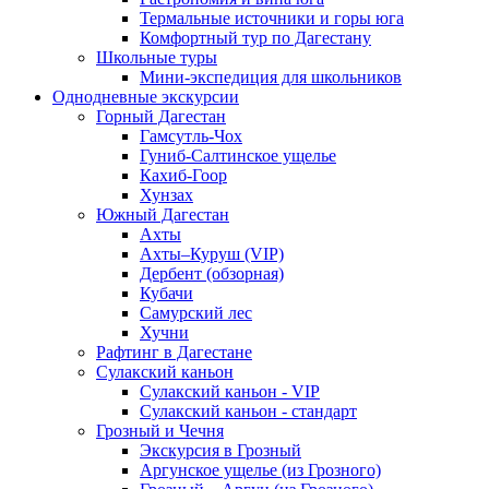
Термальные источники и горы юга
Комфортный тур по Дагестану
Школьные туры
Мини-экспедиция для школьников
Однодневные экскурсии
Горный Дагестан
Гамсутль-Чох
Гуниб-Салтинское ущелье
Кахиб-Гоор
Хунзах
Южный Дагестан
Ахты
Ахты–Куруш (VIP)
Дербент (обзорная)
Кубачи
Самурский лес
Хучни
Рафтинг в Дагестане
Сулакский каньон
Сулакский каньон - VIP
Сулакский каньон - стандарт
Грозный и Чечня
Экскурсия в Грозный
Аргунское ущелье (из Грозного)