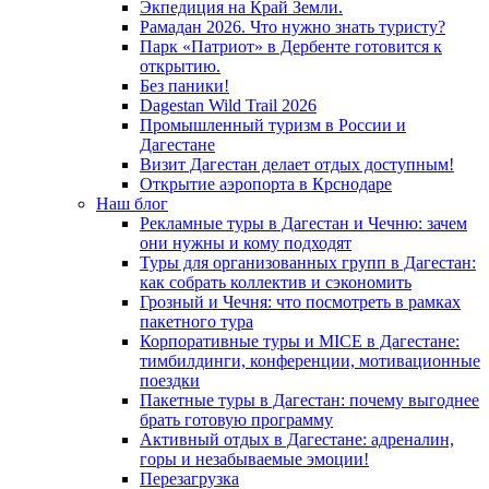
Экпедиция на Край Земли.
Рамадан 2026. Что нужно знать туристу?
Парк «Патриот» в Дербенте готовится к
открытию.
Без паники!
Dagestan Wild Trail 2026
Промышленный туризм в России и
Дагестане
Визит Дагестан делает отдых доступным!
Открытие аэропорта в Крснодаре
Наш блог
Рекламные туры в Дагестан и Чечню: зачем
они нужны и кому подходят
Туры для организованных групп в Дагестан:
как собрать коллектив и сэкономить
Грозный и Чечня: что посмотреть в рамках
пакетного тура
Корпоративные туры и MICE в Дагестане:
тимбилдинги, конференции, мотивационные
поездки
Пакетные туры в Дагестан: почему выгоднее
брать готовую программу
Активный отдых в Дагестане: адреналин,
горы и незабываемые эмоции!
Перезагрузка