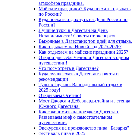
атмосфера праздника.
Майские праздники? Куда поехать отдыхать
по России?
Куда поехать отдохнуть на День России по
России?
Лучшие туры в Дагестан на День
Независимости! Советы от экспертов.
Выходные в Дагестане: топ идей для отдыха.
Как отдыхаем на Новый год 2025-2026?
Как отдыхаем на майские праздники 2025?
Открой для себя Чечню и Дагестан в одном
путешествии!
Что посмотреть в Дагестане?
Куда лучше ехать в Дагестан: советы и
рекомендации
Туры в Грузию: Ваш идеальный отдых в
2025 году!
Открываем Осетию!
Мост Джорса и Дебернарди,тайна и легенда
Южного Дагестана.
Как сэкономить на поездке в Дагестан.
Развеиваем миф о самостоятельном
путешествии.
Экскурсия на производство пива "Бавария"
фестиваль пива в 2025