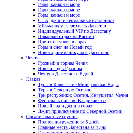
Горы, каньон и море
Горы, каньон и море
Горы, каньон и море
СПА, джип и термальные источники
VIP-маршрут через весь Дагестан
Индивидуальный VIP по Дагестану
Пляжный отдых на Каспии
Цветение маков в горах
Горы и снег на Новый год
Новогодние каникулы в Дагестане
Чечня
Грозный и горная Чечня
Новый год в Грозном
Чечня и Дагестан за 6 дней
Кавказ
Туры в Кавказские Минеральные Воды
Туры в Северную Осетию
Три республики: Осетия, Ингушетия, Чечня
Фестиваль пива во Владикавказе
Новый год и джип в горах
Джип-приключение по Северной Осетии
Организованные группы
Полное погружение за 5 дней
Главные места Дагестана за 4 дня
Гастрономия и вина юга