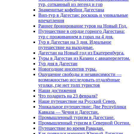
тур, сотканный из легенд и гор
Знаменитые кофейни Дагестана
Вип-тур в Дагестан: роскошь и уникальные
впечатления
Раннее бронирование туров на Новый Год.
Путешествие в сердце горного Дагестана:
тур с проживанием в горах на 4 дня.
Тур в Дагестан на 3 дня. Идеальное
путешествие на выходные.
Дагестан на Новый год из Екатеренбурга.
Туры в Дагестан из Казани с авиаперелетом.
Тур дня в Дагестан
Новогодние инсентив туры.
Ощущение свободы и независимости —
возможностью исследовать отдалённые
уголки, где нет толп туристов
Наши достижения
Что подарить на 23 февраля?
Наше путешествие на Русский Север.
Уникальное путешествие: Две Республики
Кавказа — Чечня и Дагестан.
Промышленный туризм в Дагестане.
Промышленный туризм в Северной Осетии.
Путешествие во время Рамадан.
Как появился маршрут Южный Дагестан.