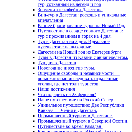
тур, сотканный из легенд и гор
Знаменитые кофейни Дагестана
Вип-тур в Дагестан: роскошь и уникальные
впечатления
Раннее бронирование туров на Новый Год.
Путешествие в сердце горного Дагестана:
тур с проживанием в горах на 4 дня.
Тур в Дагестан на 3 дня. Идеальное
путешествие на выходные.
Дагестан на Новый год из Екатеренбурга.
Туры в Дагестан из Казани с авиаперелетом.
Тур дня в Дагестан
Новогодние инсентив туры.
Ощущение свободы и независимости —
возможностью исследовать отдалённые
уголки, где нет толп туристов
Наши достижения
Что подарить на 23 февраля?
Наше путешествие на Русский Север.
Уникальное путешествие: Две Республики
Кавказа — Чечня и Дагестан.
Промышленный туризм в Дагестане.
Промышленный туризм в Северной Осетии.
Путешествие во время Рамадан.
Как появился маршрут Южный Дагестан.