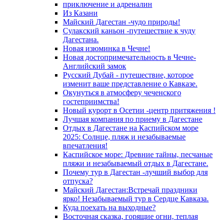
приключение и адреналин
Из Казани
Майский Дагестан -чудо природы!
Сулакский каньон -путешествие к чуду
Дагестана.
Новая изюминка в Чечне!
Новая достопримечательность в Чечне-
Английский замок
Русский Дубай - путешествие, которое
изменит ваше представление о Кавказе.
Окунуться в атмосферу чеченского
гостеприимства!
Новый курорт в Осетии -центр притяжения !
Лучшая компания по приему в Дагестане
Отдых в Дагестане на Каспийском море
2025: Солнце, пляж и незабываемые
впечатления!
Каспийское море: Древние тайны, песчаные
пляжи и незабываемый отдых в Дагестане.
Почему тур в Дагестан -лучший выбор для
отпуска?
Майский Дагестан:Встречай праздники
ярко! Незабываемый тур в Сердце Кавказа.
Куда поехать на выходные?
Восточная сказка, горящие огни, теплая