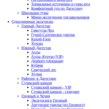
Термальные источники и горы юга
Комфортный тур по Дагестану
Школьные туры
Мини-экспедиция для школьников
Однодневные экскурсии
Горный Дагестан
Гамсутль-Чох
Гуниб-Салтинское ущелье
Кахиб-Гоор
Хунзах
Южный Дагестан
Ахты
Ахты–Куруш (VIP)
Дербент (обзорная)
Кубачи
Самурский лес
Хучни
Рафтинг в Дагестане
Сулакский каньон
Сулакский каньон - VIP
Сулакский каньон - стандарт
Грозный и Чечня
Экскурсия в Грозный
Аргунское ущелье (из Грозного)