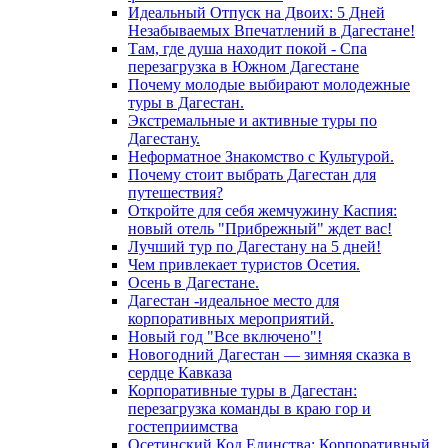
Идеальный Отпуск на Двоих: 5 Дней
Незабываемых Впечатлений в Дагестане!
Там, где душа находит покой - Спа
перезагрузка в Южном Дагестане
Почему молодые выбирают молодежные
туры в Дагестан.
Экстремальные и активные туры по
Дагестану.
Неформатное Знакомство с Культурой.
Почему стоит выбрать Дагестан для
путешествия?
Откройте для себя жемчужину Каспия:
новый отель "Прибрежный" ждет вас!
Лучший тур по Дагестану на 5 дней!
Чем привлекает туристов Осетия.
Осень в Дагестане.
Дагестан -идеальное место для
корпоративных мероприятий.
Новый год "Все включено"!
Новогодний Дагестан — зимняя сказка в
сердце Кавказа
Корпоративные туры в Дагестан:
перезагрузка команды в краю гор и
гостеприимства
Осетинский Код Единства: Корпоративный