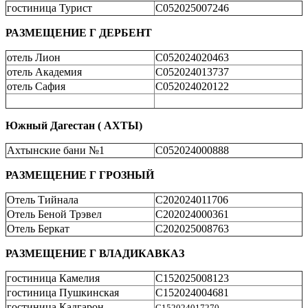
гостиница Турист
С052025007246
РАЗМЕЩЕНИЕ Г ДЕРБЕНТ
отель Лион
С052024020463
отель Академия
С052024013737
отель Сафия
С052024020122
Южный Дагестан ( АХТЫ)
Ахтынские бани №1
С052024000888
РАЗМЕЩЕНИЕ Г ГРОЗНЫЙ
Отель Тийнала
С202024011706
Отель Беной Трэвел
С202024000361
Отель Беркат
С202025008763
РАЗМЕЩЕНИЕ Г ВЛАДИКАВКАЗ
гостиница Камелия
С152025008123
гостиница Пушкинская
С152024004681
гостиница Кадгарон
С152024017270