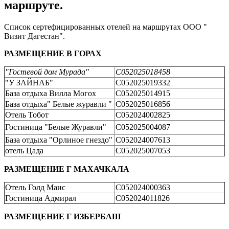
маршруте.
Список сертефицированных отелей на маршрутах ООО "
Визит Дагестан".
РАЗМЕЩЕНИЕ В ГОРАХ
"Гостевой дом Мурада"
С052025018458
"У ЗАЙНАБ"
С052025019332
База отдыха Вилла Могох
С052025014915
База отдыха" Белые журавли "
С052025016856
Отель Тобот
С052024002825
Гостиница "Белые Журавли"
С052025004087
База отдыха "Орлиное гнездо"
С052024007613
отель Цада
С052025007053
РАЗМЕЩЕНИЕ Г МАХАЧКАЛА
Отель Голд Маис
С052024000363
Гостиница Адмирал
С052024011826
РАЗМЕЩЕНИЕ Г ИЗБЕРБАШ