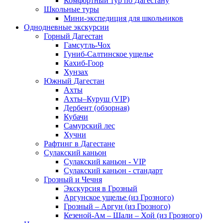
Комфортный тур по Дагестану
Школьные туры
Мини-экспедиция для школьников
Однодневные экскурсии
Горный Дагестан
Гамсутль-Чох
Гуниб-Салтинское ущелье
Кахиб-Гоор
Хунзах
Южный Дагестан
Ахты
Ахты–Куруш (VIP)
Дербент (обзорная)
Кубачи
Самурский лес
Хучни
Рафтинг в Дагестане
Сулакский каньон
Сулакский каньон - VIP
Сулакский каньон - стандарт
Грозный и Чечня
Экскурсия в Грозный
Аргунское ущелье (из Грозного)
Грозный – Аргун (из Грозного)
Кезеной-Ам – Шали – Хой (из Грозного)