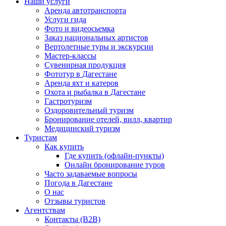
Наши услуги
Аренда автотранспорта
Услуги гида
Фото и видеосьемка
Заказ национальных артистов
Вертолетные туры и экскурсии
Мастер-классы
Сувенирная продукция
Фототур в Дагестане
Аренда яхт и катеров
Охота и рыбалка в Дагестане
Гастротуризм
Оздоровительный туризм
Бронирование отелей, вилл, квартир
Медицинский туризм
Туристам
Как купить
Где купить (офлайн-пункты)
Онлайн бронирование туров
Часто задаваемые вопросы
Погода в Дагестане
О нас
Отзывы туристов
Агентствам
Контакты (B2B)