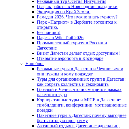
Рекламный тур Осетия-Ингушетия
График работы в Новогодние праздники
Экпедиция на Край Земли.
Рамадан 2026. Что нужно знать туристу?
Парк «Патриот» в Дербенте готовится к
открытию.
Без паники!
Dagestan Wild Trail 2026
Промышленный туризм в России и
Дагестане
Визит Дагестан делает отдых доступным!
Открытие аэропорта в Крснодаре
Наш блог
Рекламные туры в Дагестан и Чечню: зачем
они нужны и кому подходят
Туры для организованных групп в Дагестан:
как собрать коллектив и сэкономить
Грозный и Чечня: что посмотреть в рамках
пакетного тура
Корпоративные туры и MICE в Дагестане:
тимбилдинги, конференции, мотивационные
поездки
Пакетные туры в Дагестан: почему выгоднее
брать готовую программу
Активный отдых в Дагестане: адреналин,