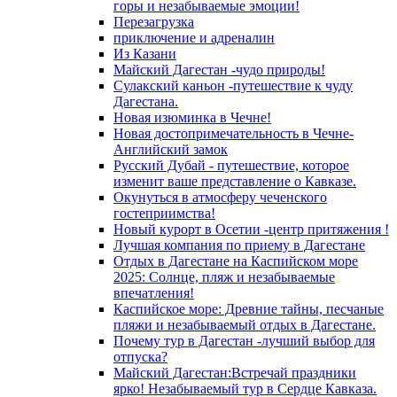
горы и незабываемые эмоции!
Перезагрузка
приключение и адреналин
Из Казани
Майский Дагестан -чудо природы!
Сулакский каньон -путешествие к чуду
Дагестана.
Новая изюминка в Чечне!
Новая достопримечательность в Чечне-
Английский замок
Русский Дубай - путешествие, которое
изменит ваше представление о Кавказе.
Окунуться в атмосферу чеченского
гостеприимства!
Новый курорт в Осетии -центр притяжения !
Лучшая компания по приему в Дагестане
Отдых в Дагестане на Каспийском море
2025: Солнце, пляж и незабываемые
впечатления!
Каспийское море: Древние тайны, песчаные
пляжи и незабываемый отдых в Дагестане.
Почему тур в Дагестан -лучший выбор для
отпуска?
Майский Дагестан:Встречай праздники
ярко! Незабываемый тур в Сердце Кавказа.