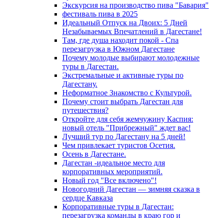
Экскурсия на производство пива "Бавария"
фестиваль пива в 2025
Идеальный Отпуск на Двоих: 5 Дней
Незабываемых Впечатлений в Дагестане!
Там, где душа находит покой - Спа
перезагрузка в Южном Дагестане
Почему молодые выбирают молодежные
туры в Дагестан.
Экстремальные и активные туры по
Дагестану.
Неформатное Знакомство с Культурой.
Почему стоит выбрать Дагестан для
путешествия?
Откройте для себя жемчужину Каспия:
новый отель "Прибрежный" ждет вас!
Лучший тур по Дагестану на 5 дней!
Чем привлекает туристов Осетия.
Осень в Дагестане.
Дагестан -идеальное место для
корпоративных мероприятий.
Новый год "Все включено"!
Новогодний Дагестан — зимняя сказка в
сердце Кавказа
Корпоративные туры в Дагестан:
перезагрузка команды в краю гор и