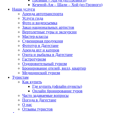
Грозный – Аргун (из Грозного)
Кезеной-Ам – Шали – Хой (из Грозного)
Наши услуги
Аренда автотранспорта
Услуги гида
Фото и видеосьемка
Заказ национальных артистов
Вертолетные туры и экскурсии
Мастер-классы
Сувенирная продукция
Фототур в Дагестане
Аренда яхт и катеров
Охота и рыбалка в Дагестане
Гастротуризм
Оздоровительный туризм
Бронирование отелей, вилл, квартир
Медицинский туризм
Туристам
Как купить
Где купить (офлайн-пункты)
Онлайн бронирование туров
Часто задаваемые вопросы
Погода в Дагестане
О нас
Отзывы туристов