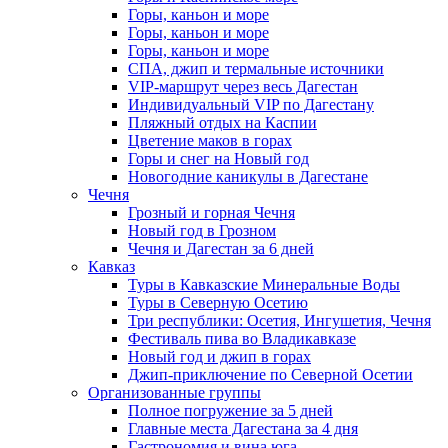
Горы, каньон и море
Горы, каньон и море
Горы, каньон и море
СПА, джип и термальные источники
VIP-маршрут через весь Дагестан
Индивидуальный VIP по Дагестану
Пляжный отдых на Каспии
Цветение маков в горах
Горы и снег на Новый год
Новогодние каникулы в Дагестане
Чечня
Грозный и горная Чечня
Новый год в Грозном
Чечня и Дагестан за 6 дней
Кавказ
Туры в Кавказские Минеральные Воды
Туры в Северную Осетию
Три республики: Осетия, Ингушетия, Чечня
Фестиваль пива во Владикавказе
Новый год и джип в горах
Джип-приключение по Северной Осетии
Организованные группы
Полное погружение за 5 дней
Главные места Дагестана за 4 дня
Гастрономия и вина юга