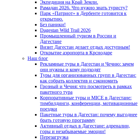
Экпедиция на Край Земли.
Рамадан 2026. Что нужно знать туристу?
Парк «Патриот» в Дербенте готовится к
открытию.
Без паники!
Dagestan Wild Trail 2026
Промышленный туризм в России и
Дагестане
Визит Дагестан делает отдых доступным!
Открытие аэропорта в Крснодаре
Наш блог
Рекламные туры в Дагестан и Чечню: зачем
они нужны и кому подходят
Туры для организованных групп в Дагестан:
как собрать коллектив и сэкономить
Грозный и Чечня: что посмотреть в рамках
пакетного тура
Корпоративные туры и MICE в Дагестане:
тимбилдинги, конференции, мотивационные
поездки
Пакетные туры в Дагестан: почему выгоднее
брать готовую программу
Активный отдых в Дагестане: адреналин,
горы и незабываемые эмоции!
Перезагрузка