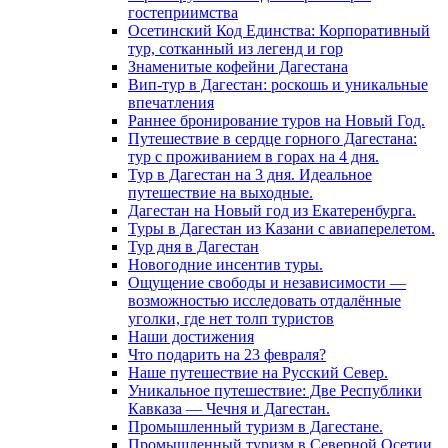
гостеприимства
Осетинский Код Единства: Корпоративный
тур, сотканный из легенд и гор
Знаменитые кофейни Дагестана
Вип-тур в Дагестан: роскошь и уникальные
впечатления
Раннее бронирование туров на Новый Год.
Путешествие в сердце горного Дагестана:
тур с проживанием в горах на 4 дня.
Тур в Дагестан на 3 дня. Идеальное
путешествие на выходные.
Дагестан на Новый год из Екатеренбурга.
Туры в Дагестан из Казани с авиаперелетом.
Тур дня в Дагестан
Новогодние инсентив туры.
Ощущение свободы и независимости —
возможностью исследовать отдалённые
уголки, где нет толп туристов
Наши достижения
Что подарить на 23 февраля?
Наше путешествие на Русский Север.
Уникальное путешествие: Две Республики
Кавказа — Чечня и Дагестан.
Промышленный туризм в Дагестане.
Промышленный туризм в Северной Осетии.