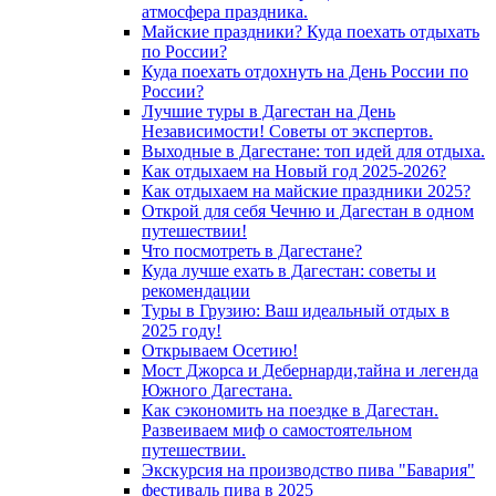
атмосфера праздника.
Майские праздники? Куда поехать отдыхать
по России?
Куда поехать отдохнуть на День России по
России?
Лучшие туры в Дагестан на День
Независимости! Советы от экспертов.
Выходные в Дагестане: топ идей для отдыха.
Как отдыхаем на Новый год 2025-2026?
Как отдыхаем на майские праздники 2025?
Открой для себя Чечню и Дагестан в одном
путешествии!
Что посмотреть в Дагестане?
Куда лучше ехать в Дагестан: советы и
рекомендации
Туры в Грузию: Ваш идеальный отдых в
2025 году!
Открываем Осетию!
Мост Джорса и Дебернарди,тайна и легенда
Южного Дагестана.
Как сэкономить на поездке в Дагестан.
Развеиваем миф о самостоятельном
путешествии.
Экскурсия на производство пива "Бавария"
фестиваль пива в 2025