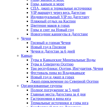
Горы, каньон и море
СПА, джип и термальные источники
VIP-маршрут через весь Дагестан
Индивидуальный VIP по Дагестану
Пляжный отдых на Каспии
Цветение маков в горах
Горы и снег на Новый год
Новогодние каникулы в Дагестане
Чечня
Грозный и горная Чечня
Новый год в Грозном
Чечня и Дагестан за 6 дней
Кавказ
Туры в Кавказские Минеральные Воды
Туры в Северную Осетию
Три республики: Осетия, Ингушетия, Чечня
Фестиваль пива во Владикавказе
Новый год и джип в горах
Джип-приключение по Северной Осетии
Организованные группы
Полное погружение за 5 дней
Главные места Дагестана за 4 дня
Гастрономия и вина юга
Термальные источники и горы юга