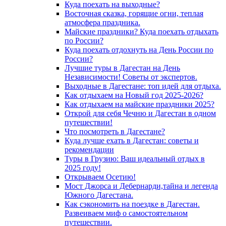
Куда поехать на выходные?
Восточная сказка, горящие огни, теплая
атмосфера праздника.
Майские праздники? Куда поехать отдыхать
по России?
Куда поехать отдохнуть на День России по
России?
Лучшие туры в Дагестан на День
Независимости! Советы от экспертов.
Выходные в Дагестане: топ идей для отдыха.
Как отдыхаем на Новый год 2025-2026?
Как отдыхаем на майские праздники 2025?
Открой для себя Чечню и Дагестан в одном
путешествии!
Что посмотреть в Дагестане?
Куда лучше ехать в Дагестан: советы и
рекомендации
Туры в Грузию: Ваш идеальный отдых в
2025 году!
Открываем Осетию!
Мост Джорса и Дебернарди,тайна и легенда
Южного Дагестана.
Как сэкономить на поездке в Дагестан.
Развеиваем миф о самостоятельном
путешествии.