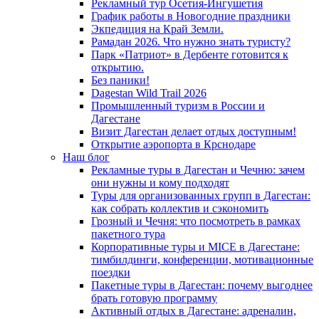
Рекламный тур Осетия-Ингушетия
График работы в Новогодние праздники
Экпедиция на Край Земли.
Рамадан 2026. Что нужно знать туристу?
Парк «Патриот» в Дербенте готовится к
открытию.
Без паники!
Dagestan Wild Trail 2026
Промышленный туризм в России и
Дагестане
Визит Дагестан делает отдых доступным!
Открытие аэропорта в Крснодаре
Наш блог
Рекламные туры в Дагестан и Чечню: зачем
они нужны и кому подходят
Туры для организованных групп в Дагестан:
как собрать коллектив и сэкономить
Грозный и Чечня: что посмотреть в рамках
пакетного тура
Корпоративные туры и MICE в Дагестане:
тимбилдинги, конференции, мотивационные
поездки
Пакетные туры в Дагестан: почему выгоднее
брать готовую программу
Активный отдых в Дагестане: адреналин,