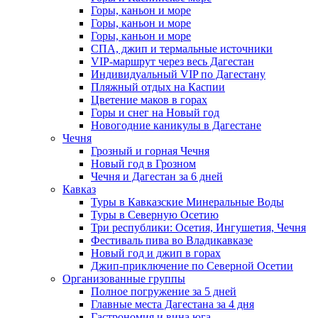
Горы, каньон и море
Горы, каньон и море
Горы, каньон и море
СПА, джип и термальные источники
VIP-маршрут через весь Дагестан
Индивидуальный VIP по Дагестану
Пляжный отдых на Каспии
Цветение маков в горах
Горы и снег на Новый год
Новогодние каникулы в Дагестане
Чечня
Грозный и горная Чечня
Новый год в Грозном
Чечня и Дагестан за 6 дней
Кавказ
Туры в Кавказские Минеральные Воды
Туры в Северную Осетию
Три республики: Осетия, Ингушетия, Чечня
Фестиваль пива во Владикавказе
Новый год и джип в горах
Джип-приключение по Северной Осетии
Организованные группы
Полное погружение за 5 дней
Главные места Дагестана за 4 дня
Гастрономия и вина юга