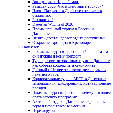
Экпедиция на Край Земли.
Рамадан 2026. Что нужно знать туристу?
Парк «Патриот» в Дербенте готовится к
открытию.
Без паники!
Dagestan Wild Trail 2026
Промышленный туризм в России и
Дагестане
Визит Дагестан делает отдых доступным!
Открытие аэропорта в Крснодаре
Наш блог
Рекламные туры в Дагестан и Чечню: зачем
они нужны и кому подходят
Туры для организованных групп в Дагестан:
как собрать коллектив и сэкономить
Грозный и Чечня: что посмотреть в рамках
пакетного тура
Корпоративные туры и MICE в Дагестане:
тимбилдинги, конференции, мотивационные
поездки
Пакетные туры в Дагестан: почему выгоднее
брать готовую программу
Активный отдых в Дагестане: адреналин,
горы и незабываемые эмоции!
Перезагрузка