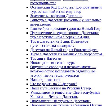
гостеприимства
Осетинский Код Единства: Корпоративный
тур, сотканный из легенд и гор
Знаменитые кофейни Дагестана
Вип-тур в Дагестан: роскошь и уникальные
впечатления
Раннее бронирование туров на Новый Год.
Путешествие в сердце горного Дагестана:
тур с проживанием в горах на 4 дня.
Тур в Дагестан на 3 дня. Идеальное
путешествие на выходные.
Дагестан на Новый год из Екатеренбурга.
Туры в Дагестан из Казани с авиаперелетом.
Тур дня в Дагестан
Новогодние инсентив туры.
Ощущение свободы и независимости —
возможностью исследовать отдалённые
уголки, где нет толп туристов
Наши достижения
Что подарить на 23 февраля?
Наше путешествие на Русский Север.
Уникальное путешествие: Две Республики
Кавказа — Чечня и Дагестан.
Промышленный туризм в Дагестане.
Промышленный туризм в Северной Осетии.