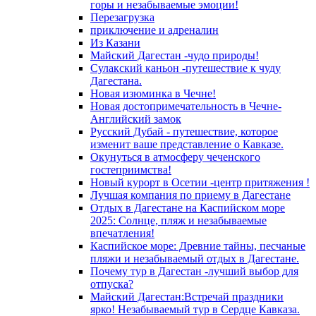
горы и незабываемые эмоции!
Перезагрузка
приключение и адреналин
Из Казани
Майский Дагестан -чудо природы!
Сулакский каньон -путешествие к чуду
Дагестана.
Новая изюминка в Чечне!
Новая достопримечательность в Чечне-
Английский замок
Русский Дубай - путешествие, которое
изменит ваше представление о Кавказе.
Окунуться в атмосферу чеченского
гостеприимства!
Новый курорт в Осетии -центр притяжения !
Лучшая компания по приему в Дагестане
Отдых в Дагестане на Каспийском море
2025: Солнце, пляж и незабываемые
впечатления!
Каспийское море: Древние тайны, песчаные
пляжи и незабываемый отдых в Дагестане.
Почему тур в Дагестан -лучший выбор для
отпуска?
Майский Дагестан:Встречай праздники
ярко! Незабываемый тур в Сердце Кавказа.