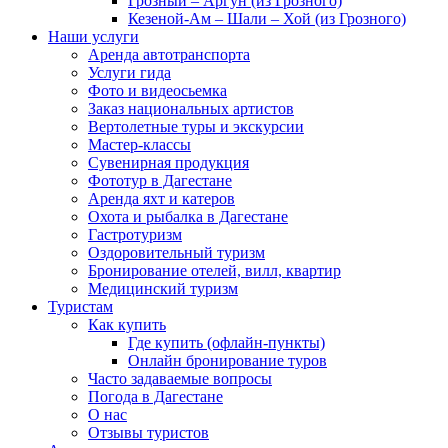
Грозный – Аргун (из Грозного)
Кезеной-Ам – Шали – Хой (из Грозного)
Наши услуги
Аренда автотранспорта
Услуги гида
Фото и видеосьемка
Заказ национальных артистов
Вертолетные туры и экскурсии
Мастер-классы
Сувенирная продукция
Фототур в Дагестане
Аренда яхт и катеров
Охота и рыбалка в Дагестане
Гастротуризм
Оздоровительный туризм
Бронирование отелей, вилл, квартир
Медицинский туризм
Туристам
Как купить
Где купить (офлайн-пункты)
Онлайн бронирование туров
Часто задаваемые вопросы
Погода в Дагестане
О нас
Отзывы туристов