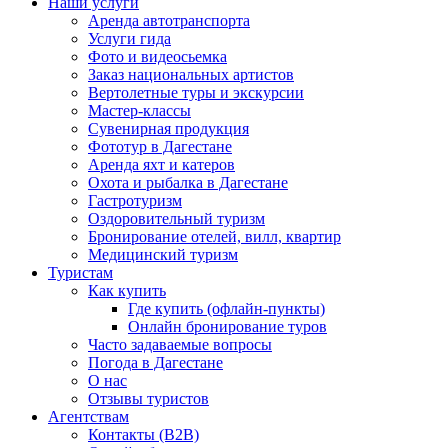
Наши услуги
Аренда автотранспорта
Услуги гида
Фото и видеосьемка
Заказ национальных артистов
Вертолетные туры и экскурсии
Мастер-классы
Сувенирная продукция
Фототур в Дагестане
Аренда яхт и катеров
Охота и рыбалка в Дагестане
Гастротуризм
Оздоровительный туризм
Бронирование отелей, вилл, квартир
Медицинский туризм
Туристам
Как купить
Где купить (офлайн-пункты)
Онлайн бронирование туров
Часто задаваемые вопросы
Погода в Дагестане
О нас
Отзывы туристов
Агентствам
Контакты (B2B)