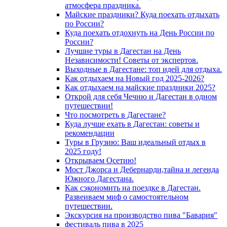
атмосфера праздника.
Майские праздники? Куда поехать отдыхать
по России?
Куда поехать отдохнуть на День России по
России?
Лучшие туры в Дагестан на День
Независимости! Советы от экспертов.
Выходные в Дагестане: топ идей для отдыха.
Как отдыхаем на Новый год 2025-2026?
Как отдыхаем на майские праздники 2025?
Открой для себя Чечню и Дагестан в одном
путешествии!
Что посмотреть в Дагестане?
Куда лучше ехать в Дагестан: советы и
рекомендации
Туры в Грузию: Ваш идеальный отдых в
2025 году!
Открываем Осетию!
Мост Джорса и Дебернарди,тайна и легенда
Южного Дагестана.
Как сэкономить на поездке в Дагестан.
Развеиваем миф о самостоятельном
путешествии.
Экскурсия на производство пива "Бавария"
фестиваль пива в 2025