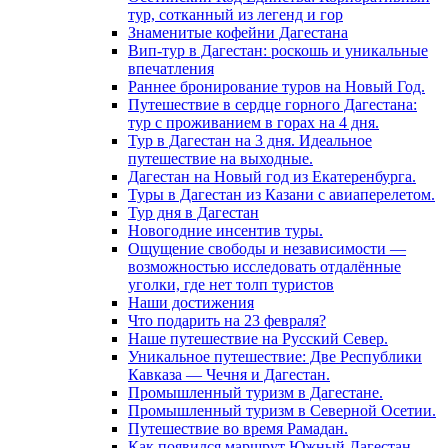
тур, сотканный из легенд и гор
Знаменитые кофейни Дагестана
Вип-тур в Дагестан: роскошь и уникальные
впечатления
Раннее бронирование туров на Новый Год.
Путешествие в сердце горного Дагестана:
тур с проживанием в горах на 4 дня.
Тур в Дагестан на 3 дня. Идеальное
путешествие на выходные.
Дагестан на Новый год из Екатеренбурга.
Туры в Дагестан из Казани с авиаперелетом.
Тур дня в Дагестан
Новогодние инсентив туры.
Ощущение свободы и независимости —
возможностью исследовать отдалённые
уголки, где нет толп туристов
Наши достижения
Что подарить на 23 февраля?
Наше путешествие на Русский Север.
Уникальное путешествие: Две Республики
Кавказа — Чечня и Дагестан.
Промышленный туризм в Дагестане.
Промышленный туризм в Северной Осетии.
Путешествие во время Рамадан.
Как появился маршрут Южный Дагестан.