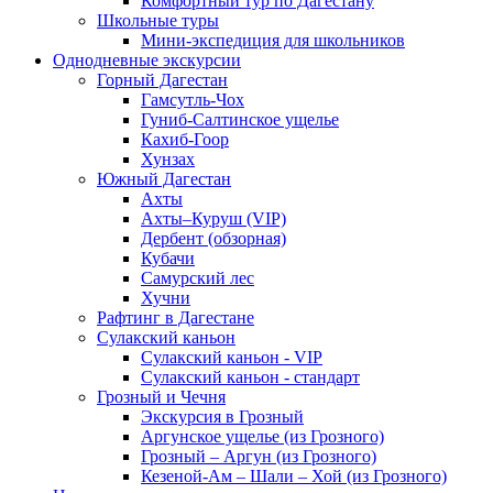
Комфортный тур по Дагестану
Школьные туры
Мини-экспедиция для школьников
Однодневные экскурсии
Горный Дагестан
Гамсутль-Чох
Гуниб-Салтинское ущелье
Кахиб-Гоор
Хунзах
Южный Дагестан
Ахты
Ахты–Куруш (VIP)
Дербент (обзорная)
Кубачи
Самурский лес
Хучни
Рафтинг в Дагестане
Сулакский каньон
Сулакский каньон - VIP
Сулакский каньон - стандарт
Грозный и Чечня
Экскурсия в Грозный
Аргунское ущелье (из Грозного)
Грозный – Аргун (из Грозного)
Кезеной-Ам – Шали – Хой (из Грозного)