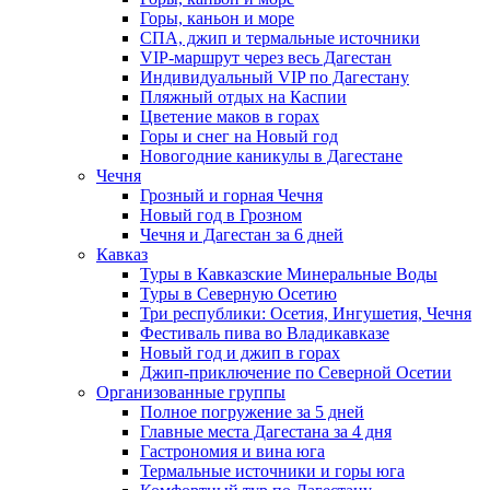
Горы, каньон и море
СПА, джип и термальные источники
VIP-маршрут через весь Дагестан
Индивидуальный VIP по Дагестану
Пляжный отдых на Каспии
Цветение маков в горах
Горы и снег на Новый год
Новогодние каникулы в Дагестане
Чечня
Грозный и горная Чечня
Новый год в Грозном
Чечня и Дагестан за 6 дней
Кавказ
Туры в Кавказские Минеральные Воды
Туры в Северную Осетию
Три республики: Осетия, Ингушетия, Чечня
Фестиваль пива во Владикавказе
Новый год и джип в горах
Джип-приключение по Северной Осетии
Организованные группы
Полное погружение за 5 дней
Главные места Дагестана за 4 дня
Гастрономия и вина юга
Термальные источники и горы юга