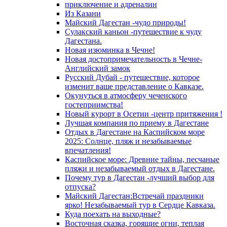
приключение и адреналин
Из Казани
Майский Дагестан -чудо природы!
Сулакский каньон -путешествие к чуду
Дагестана.
Новая изюминка в Чечне!
Новая достопримечательность в Чечне-
Английский замок
Русский Дубай - путешествие, которое
изменит ваше представление о Кавказе.
Окунуться в атмосферу чеченского
гостеприимства!
Новый курорт в Осетии -центр притяжения !
Лучшая компания по приему в Дагестане
Отдых в Дагестане на Каспийском море
2025: Солнце, пляж и незабываемые
впечатления!
Каспийское море: Древние тайны, песчаные
пляжи и незабываемый отдых в Дагестане.
Почему тур в Дагестан -лучший выбор для
отпуска?
Майский Дагестан:Встречай праздники
ярко! Незабываемый тур в Сердце Кавказа.
Куда поехать на выходные?
Восточная сказка, горящие огни, теплая