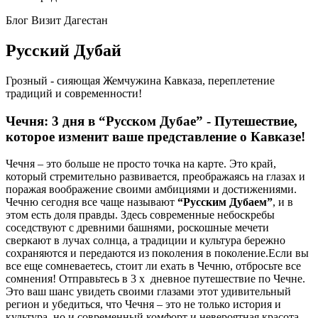
Блог Визит Дагестан
Русский Дубай
Грозный - сияющая Жемчужина Кавказа, переплетение
традиций и современности!
Чечня: 3 дня в “Русском Дубае” - Путешествие,
которое изменит ваше представление о Кавказе!
Чечня – это больше не просто точка на карте. Это край,
который стремительно развивается, преображаясь на глазах и
поражая воображение своими амбициями и достижениями.
Чечню сегодня все чаще называют
“Русским Дубаем”
, и в
этом есть доля правды. Здесь современные небоскребы
соседствуют с древними башнями, роскошные мечети
сверкают в лучах солнца, а традиции и культура бережно
сохраняются и передаются из поколения в поколение.Если вы
все еще сомневаетесь, стоит ли ехать в Чечню, отбросьте все
сомнения! Отправьтесь в 3 х дневное путешествие по Чечне.
Это ваш шанс увидеть своими глазами этот удивительный
регион и убедиться, что Чечня – это не только история и
культура, но и современный комфорт и невероятная красота.