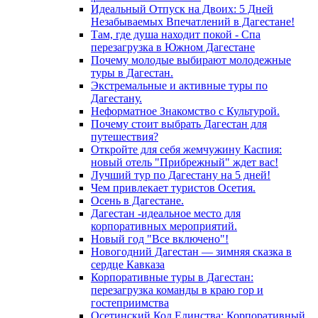
Идеальный Отпуск на Двоих: 5 Дней
Незабываемых Впечатлений в Дагестане!
Там, где душа находит покой - Спа
перезагрузка в Южном Дагестане
Почему молодые выбирают молодежные
туры в Дагестан.
Экстремальные и активные туры по
Дагестану.
Неформатное Знакомство с Культурой.
Почему стоит выбрать Дагестан для
путешествия?
Откройте для себя жемчужину Каспия:
новый отель "Прибрежный" ждет вас!
Лучший тур по Дагестану на 5 дней!
Чем привлекает туристов Осетия.
Осень в Дагестане.
Дагестан -идеальное место для
корпоративных мероприятий.
Новый год "Все включено"!
Новогодний Дагестан — зимняя сказка в
сердце Кавказа
Корпоративные туры в Дагестан:
перезагрузка команды в краю гор и
гостеприимства
Осетинский Код Единства: Корпоративный