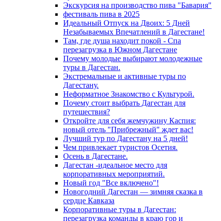
Экскурсия на производство пива "Бавария"
фестиваль пива в 2025
Идеальный Отпуск на Двоих: 5 Дней
Незабываемых Впечатлений в Дагестане!
Там, где душа находит покой - Спа
перезагрузка в Южном Дагестане
Почему молодые выбирают молодежные
туры в Дагестан.
Экстремальные и активные туры по
Дагестану.
Неформатное Знакомство с Культурой.
Почему стоит выбрать Дагестан для
путешествия?
Откройте для себя жемчужину Каспия:
новый отель "Прибрежный" ждет вас!
Лучший тур по Дагестану на 5 дней!
Чем привлекает туристов Осетия.
Осень в Дагестане.
Дагестан -идеальное место для
корпоративных мероприятий.
Новый год "Все включено"!
Новогодний Дагестан — зимняя сказка в
сердце Кавказа
Корпоративные туры в Дагестан:
перезагрузка команды в краю гор и