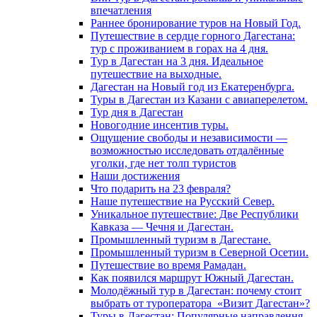
впечатления
Раннее бронирование туров на Новый Год.
Путешествие в сердце горного Дагестана:
тур с проживанием в горах на 4 дня.
Тур в Дагестан на 3 дня. Идеальное
путешествие на выходные.
Дагестан на Новый год из Екатеренбурга.
Туры в Дагестан из Казани с авиаперелетом.
Тур дня в Дагестан
Новогодние инсентив туры.
Ощущение свободы и независимости —
возможностью исследовать отдалённые
уголки, где нет толп туристов
Наши достижения
Что подарить на 23 февраля?
Наше путешествие на Русский Север.
Уникальное путешествие: Две Республики
Кавказа — Чечня и Дагестан.
Промышленный туризм в Дагестане.
Промышленный туризм в Северной Осетии.
Путешествие во время Рамадан.
Как появился маршрут Южный Дагестан.
Молодёжный тур в Дагестан: почему стоит
выбрать от туроператора «Визит Дагестан»?
Туры в Дагестан: Популярные направлення