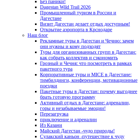
Без паники!
Dagestan Wild Trail 2026
Промышленный туризм в России и
Дагестане
Визит Дагестан делает отдых доступным!
Открытие аэропорта в Крснодаре
Наш блог
Рекламные туры в Дагестан и Чечню: зачем
они нужны и кому подходят
Туры для организованных групп в Дагестан:
как собрать коллектив и сэкономить
Грозный и Чечня: что посмотреть в рамках
пакетного тура
Корпоративные туры и MICE в Дагестане:
тимбилдинги, конференции, мотивационные
поездки
Пакетные туры в Дагестан: почему выгоднее
брать готовую программу
Активный отдых в Дагестане: адреналин,
горы и незабываемые эмоции!
Перезагрузка
приключение и адреналин
Из Казани
Майский Дагестан -чудо природы!
Сулакский каньон -путешествие к чуду