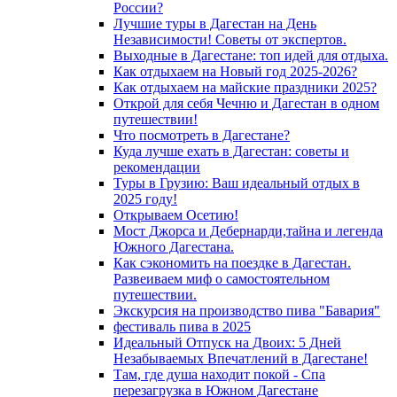
России?
Лучшие туры в Дагестан на День
Независимости! Советы от экспертов.
Выходные в Дагестане: топ идей для отдыха.
Как отдыхаем на Новый год 2025-2026?
Как отдыхаем на майские праздники 2025?
Открой для себя Чечню и Дагестан в одном
путешествии!
Что посмотреть в Дагестане?
Куда лучше ехать в Дагестан: советы и
рекомендации
Туры в Грузию: Ваш идеальный отдых в
2025 году!
Открываем Осетию!
Мост Джорса и Дебернарди,тайна и легенда
Южного Дагестана.
Как сэкономить на поездке в Дагестан.
Развеиваем миф о самостоятельном
путешествии.
Экскурсия на производство пива "Бавария"
фестиваль пива в 2025
Идеальный Отпуск на Двоих: 5 Дней
Незабываемых Впечатлений в Дагестане!
Там, где душа находит покой - Спа
перезагрузка в Южном Дагестане