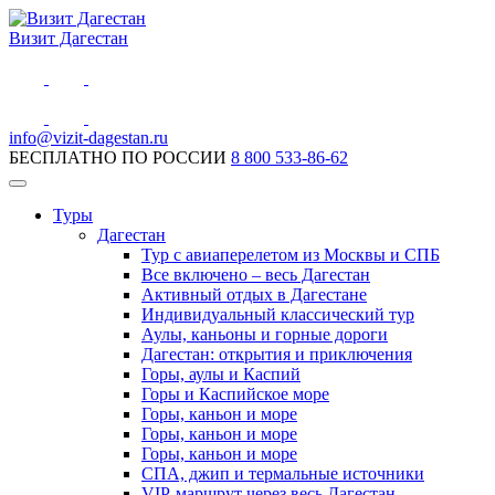
Визит Дагестан
info@vizit-dagestan.ru
БЕСПЛАТНО ПО РОССИИ
8 800 533-86-62
Туры
Дагестан
Тур с авиаперелетом из Москвы и СПБ
Все включено – весь Дагестан
Активный отдых в Дагестане
Индивидуальный классический тур
Аулы, каньоны и горные дороги
Дагестан: открытия и приключения
Горы, аулы и Каспий
Горы и Каспийское море
Горы, каньон и море
Горы, каньон и море
Горы, каньон и море
СПА, джип и термальные источники
VIP-маршрут через весь Дагестан