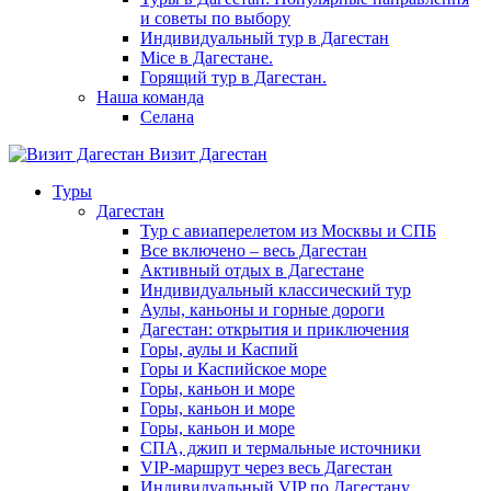
и советы по выбору
Индивидуальный тур в Дагестан
Mice в Дагестане.
Горящий тур в Дагестан.
Наша команда
Селана
Визит Дагестан
Туры
Дагестан
Тур с авиаперелетом из Москвы и СПБ
Все включено – весь Дагестан
Активный отдых в Дагестане
Индивидуальный классический тур
Аулы, каньоны и горные дороги
Дагестан: открытия и приключения
Горы, аулы и Каспий
Горы и Каспийское море
Горы, каньон и море
Горы, каньон и море
Горы, каньон и море
СПА, джип и термальные источники
VIP-маршрут через весь Дагестан
Индивидуальный VIP по Дагестану