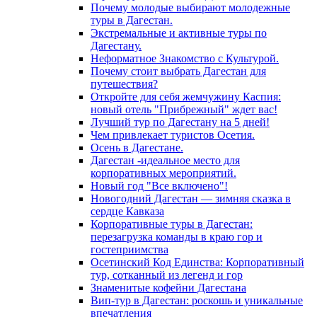
Почему молодые выбирают молодежные
туры в Дагестан.
Экстремальные и активные туры по
Дагестану.
Неформатное Знакомство с Культурой.
Почему стоит выбрать Дагестан для
путешествия?
Откройте для себя жемчужину Каспия:
новый отель "Прибрежный" ждет вас!
Лучший тур по Дагестану на 5 дней!
Чем привлекает туристов Осетия.
Осень в Дагестане.
Дагестан -идеальное место для
корпоративных мероприятий.
Новый год "Все включено"!
Новогодний Дагестан — зимняя сказка в
сердце Кавказа
Корпоративные туры в Дагестан:
перезагрузка команды в краю гор и
гостеприимства
Осетинский Код Единства: Корпоративный
тур, сотканный из легенд и гор
Знаменитые кофейни Дагестана
Вип-тур в Дагестан: роскошь и уникальные
впечатления