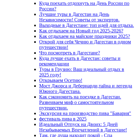
Куда поехать отдохнуть на День России по
России?
Лучшие туры в Дагестан на День
Независимости! Советы от экспертов.
Выходные в Дагестане: топ идей для отдыха.
Как отдыхаем на Новый год 2025-2026?
Как отдыхаем на майские праздники 2025?
Открой для себя Чечню и Дагестан в одном
путешествии!
Что посмотреть в Дагестане?
Куда лучше ехать в Дагестан: советы и
рекомендации
Туры в Грузию: Ваш идеальный отдых в
2025 году!
Открываем Осетию!
Мост Джорса и Дебернарди,тайна и легенда
Южного Дагестана.
Как сэкономить на поездке в Дагестан.
Развеиваем миф о самостоятельном
путешествии.
Экскурсия на производство пива "Бавария"
фестиваль пива в 2025
Идеальный Отпуск на Двоих: 5 Дней
Незабываемых Впечатлений в Дагестане!
Там, где душа находит покой - Спа