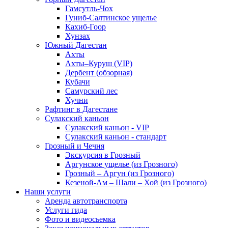
Гамсутль-Чох
Гуниб-Салтинское ущелье
Кахиб-Гоор
Хунзах
Южный Дагестан
Ахты
Ахты–Куруш (VIP)
Дербент (обзорная)
Кубачи
Самурский лес
Хучни
Рафтинг в Дагестане
Сулакский каньон
Сулакский каньон - VIP
Сулакский каньон - стандарт
Грозный и Чечня
Экскурсия в Грозный
Аргунское ущелье (из Грозного)
Грозный – Аргун (из Грозного)
Кезеной-Ам – Шали – Хой (из Грозного)
Наши услуги
Аренда автотранспорта
Услуги гида
Фото и видеосьемка