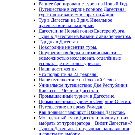
Раннее бронирование туров на Новый Год.
Путешествие в сердце горного Дагестана:
тур с проживанием в горах на 4 дня.
Тур в Дагестан на 3 дня. Идеальное
путешествие на выходные.
Дагестан на Новый год из Екатеренбурга.
Туры в Дагестан из Казани с авиаперелетом.
Тур дня в Дагестан
Новогодние инсентив туры.
Ощущение свободы и независимости —
возможностью исследовать отдалённые
уголки, где нет толп туристов
Наши достижения
Что подарить на 23 февраля?
Наше путешествие на Русский Север.
Уникальное путешествие: Две Республики
Кавказа — Чечня и Дагестан.
Промышленный туризм в Дагестане.
Промышленный туризм в Северной Осетии.
Путешествие во время Рамадан.
Как появился маршрут Южный Дагестан.
Молодёжный тур в Дагестан: почему стоит
выбрать от туроператора «Визит Дагестан»?
Туры в Дагестан: Популярные направлення
и советы по выбору