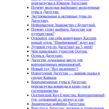
перезагрузка в Южном Дагестане
Почему молодые выбирают молодежные
туры в Дагестан.
Экстремальные и активные туры по
Дагестану.
Неформатное Знакомство с Культурой.
Почему стоит выбрать Дагестан для
путешествия?
Откройте для себя жемчужину Каспия:
новый отель "Прибрежный" ждет вас!
Лучший тур по Дагестану на 5 дней!
Чем привлекает туристов Осетия.
Осень в Дагестане.
Дагестан -идеальное место для
корпоративных мероприятий.
Новый год "Все включено"!
Новогодний Дагестан — зимняя сказка в
сердце Кавказа
Корпоративные туры в Дагестан:
перезагрузка команды в краю гор и
гостеприимства
Осетинский Код Единства: Корпоративный
тур, сотканный из легенд и гор
Знаменитые кофейни Дагестана
Вип-тур в Дагестан: роскошь и уникальные