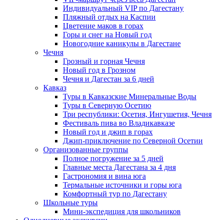
Индивидуальный VIP по Дагестану
Пляжный отдых на Каспии
Цветение маков в горах
Горы и снег на Новый год
Новогодние каникулы в Дагестане
Чечня
Грозный и горная Чечня
Новый год в Грозном
Чечня и Дагестан за 6 дней
Кавказ
Туры в Кавказские Минеральные Воды
Туры в Северную Осетию
Три республики: Осетия, Ингушетия, Чечня
Фестиваль пива во Владикавказе
Новый год и джип в горах
Джип-приключение по Северной Осетии
Организованные группы
Полное погружение за 5 дней
Главные места Дагестана за 4 дня
Гастрономия и вина юга
Термальные источники и горы юга
Комфортный тур по Дагестану
Школьные туры
Мини-экспедиция для школьников