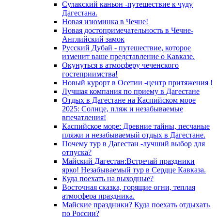
Сулакский каньон -путешествие к чуду
Дагестана.
Новая изюминка в Чечне!
Новая достопримечательность в Чечне-
Английский замок
Русский Дубай - путешествие, которое
изменит ваше представление о Кавказе.
Окунуться в атмосферу чеченского
гостеприимства!
Новый курорт в Осетии -центр притяжения !
Лучшая компания по приему в Дагестане
Отдых в Дагестане на Каспийском море
2025: Солнце, пляж и незабываемые
впечатления!
Каспийское море: Древние тайны, песчаные
пляжи и незабываемый отдых в Дагестане.
Почему тур в Дагестан -лучший выбор для
отпуска?
Майский Дагестан:Встречай праздники
ярко! Незабываемый тур в Сердце Кавказа.
Куда поехать на выходные?
Восточная сказка, горящие огни, теплая
атмосфера праздника.
Майские праздники? Куда поехать отдыхать
по России?