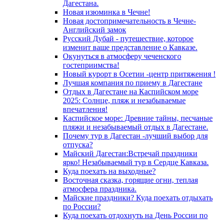
Дагестана.
Новая изюминка в Чечне!
Новая достопримечательность в Чечне-
Английский замок
Русский Дубай - путешествие, которое
изменит ваше представление о Кавказе.
Окунуться в атмосферу чеченского
гостеприимства!
Новый курорт в Осетии -центр притяжения !
Лучшая компания по приему в Дагестане
Отдых в Дагестане на Каспийском море
2025: Солнце, пляж и незабываемые
впечатления!
Каспийское море: Древние тайны, песчаные
пляжи и незабываемый отдых в Дагестане.
Почему тур в Дагестан -лучший выбор для
отпуска?
Майский Дагестан:Встречай праздники
ярко! Незабываемый тур в Сердце Кавказа.
Куда поехать на выходные?
Восточная сказка, горящие огни, теплая
атмосфера праздника.
Майские праздники? Куда поехать отдыхать
по России?
Куда поехать отдохнуть на День России по