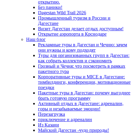
открытию.
Без паники!
Dagestan Wild Trail 2026
Промышленный туризм в России и
Дагестане
Визит Дагестан делает отдых доступным!
Открытие аэропорта в Крснодаре
Наш блог
Рекламные туры в Дагестан и Чечню: зачем
они нужны и кому подходят
Туры для организованных групп в Дагестан:
как собрать коллектив и сэкономить
Грозный и Чечня: что посмотреть в рамках
пакетного тура
Корпоративные туры и MICE в Дагестане:
тимбилдинги, конференции, мотивационные
поездки
Пакетные туры в Дагестан: почему выгоднее
брать готовую программу
Активный отдых в Дагестане: адреналин,
горы и незабываемые эмоции!
Перезагрузка
приключение и адреналин
Из Казани
Майский Дагестан -чудо природы!