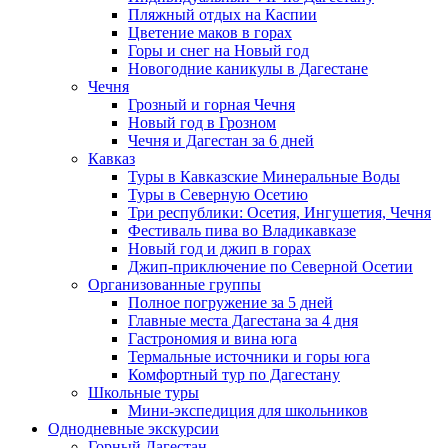
Пляжный отдых на Каспии
Цветение маков в горах
Горы и снег на Новый год
Новогодние каникулы в Дагестане
Чечня
Грозный и горная Чечня
Новый год в Грозном
Чечня и Дагестан за 6 дней
Кавказ
Туры в Кавказские Минеральные Воды
Туры в Северную Осетию
Три республики: Осетия, Ингушетия, Чечня
Фестиваль пива во Владикавказе
Новый год и джип в горах
Джип-приключение по Северной Осетии
Организованные группы
Полное погружение за 5 дней
Главные места Дагестана за 4 дня
Гастрономия и вина юга
Термальные источники и горы юга
Комфортный тур по Дагестану
Школьные туры
Мини-экспедиция для школьников
Однодневные экскурсии
Горный Дагестан