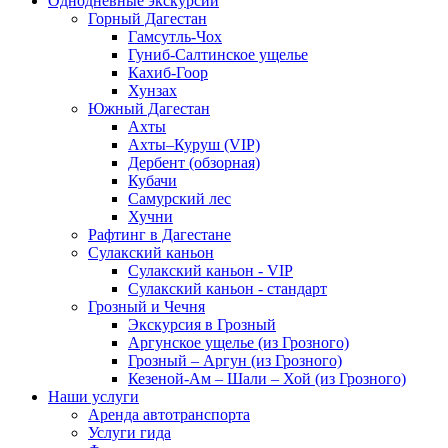
Однодневные экскурсии
Горный Дагестан
Гамсутль-Чох
Гуниб-Салтинское ущелье
Кахиб-Гоор
Хунзах
Южный Дагестан
Ахты
Ахты–Куруш (VIP)
Дербент (обзорная)
Кубачи
Самурский лес
Хучни
Рафтинг в Дагестане
Сулакский каньон
Сулакский каньон - VIP
Сулакский каньон - стандарт
Грозный и Чечня
Экскурсия в Грозный
Аргунское ущелье (из Грозного)
Грозный – Аргун (из Грозного)
Кезеной-Ам – Шали – Хой (из Грозного)
Наши услуги
Аренда автотранспорта
Услуги гида