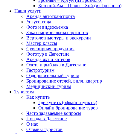
Грозный – Аргун (из Грозного)
Кезеной-Ам – Шали – Хой (из Грозного)
Наши услуги
Аренда автотранспорта
Услуги гида
Фото и видеосьемка
Заказ национальных артистов
Вертолетные туры и экскурсии
Мастер-классы
Сувенирная продукция
Фототур в Дагестане
Аренда яхт и катеров
Охота и рыбалка в Дагестане
Гастротуризм
Оздоровительный туризм
Бронирование отелей, вилл, квартир
Медицинский туризм
Туристам
Как купить
Где купить (офлайн-пункты)
Онлайн бронирование туров
Часто задаваемые вопросы
Погода в Дагестане
О нас
Отзывы туристов