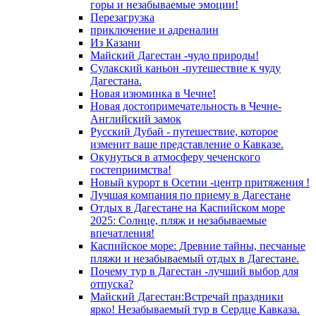
горы и незабываемые эмоции!
Перезагрузка
приключение и адреналин
Из Казани
Майский Дагестан -чудо природы!
Сулакский каньон -путешествие к чуду
Дагестана.
Новая изюминка в Чечне!
Новая достопримечательность в Чечне-
Английский замок
Русский Дубай - путешествие, которое
изменит ваше представление о Кавказе.
Окунуться в атмосферу чеченского
гостеприимства!
Новый курорт в Осетии -центр притяжения !
Лучшая компания по приему в Дагестане
Отдых в Дагестане на Каспийском море
2025: Солнце, пляж и незабываемые
впечатления!
Каспийское море: Древние тайны, песчаные
пляжи и незабываемый отдых в Дагестане.
Почему тур в Дагестан -лучший выбор для
отпуска?
Майский Дагестан:Встречай праздники
ярко! Незабываемый тур в Сердце Кавказа.