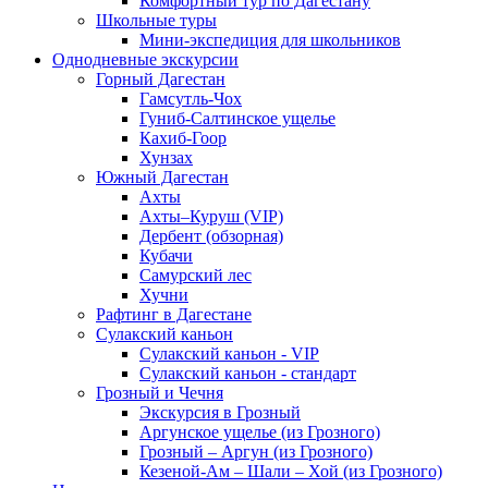
Комфортный тур по Дагестану
Школьные туры
Мини-экспедиция для школьников
Однодневные экскурсии
Горный Дагестан
Гамсутль-Чох
Гуниб-Салтинское ущелье
Кахиб-Гоор
Хунзах
Южный Дагестан
Ахты
Ахты–Куруш (VIP)
Дербент (обзорная)
Кубачи
Самурский лес
Хучни
Рафтинг в Дагестане
Сулакский каньон
Сулакский каньон - VIP
Сулакский каньон - стандарт
Грозный и Чечня
Экскурсия в Грозный
Аргунское ущелье (из Грозного)
Грозный – Аргун (из Грозного)
Кезеной-Ам – Шали – Хой (из Грозного)