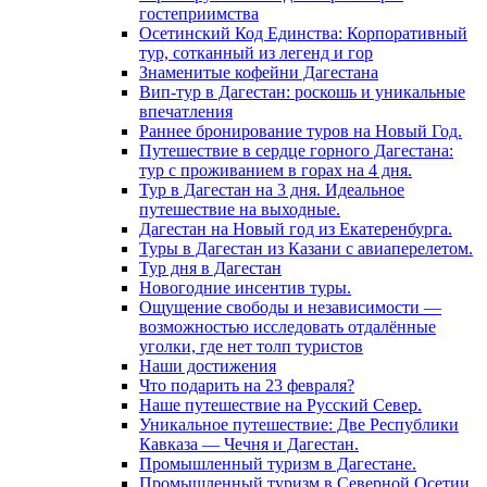
гостеприимства
Осетинский Код Единства: Корпоративный
тур, сотканный из легенд и гор
Знаменитые кофейни Дагестана
Вип-тур в Дагестан: роскошь и уникальные
впечатления
Раннее бронирование туров на Новый Год.
Путешествие в сердце горного Дагестана:
тур с проживанием в горах на 4 дня.
Тур в Дагестан на 3 дня. Идеальное
путешествие на выходные.
Дагестан на Новый год из Екатеренбурга.
Туры в Дагестан из Казани с авиаперелетом.
Тур дня в Дагестан
Новогодние инсентив туры.
Ощущение свободы и независимости —
возможностью исследовать отдалённые
уголки, где нет толп туристов
Наши достижения
Что подарить на 23 февраля?
Наше путешествие на Русский Север.
Уникальное путешествие: Две Республики
Кавказа — Чечня и Дагестан.
Промышленный туризм в Дагестане.
Промышленный туризм в Северной Осетии.