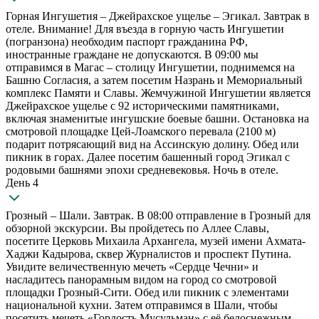
Горная Ингушетия – Джейрахское ущелье – Эгикал. Завтрак в
отеле. Внимание! Для въезда в горную часть Ингушетии
(погранзона) необходим паспорт гражданина РФ,
иностранные граждане не допускаются. В 09:00 мы
отправимся в Магас – столицу Ингушетии, поднимемся на
Башню Согласия, а затем посетим Назрань и Мемориальный
комплекс Памяти и Славы. Жемчужиной Ингушетии является
Джейрахское ущелье с 92 историческими памятниками,
включая знаменитые ингушские боевые башни. Остановка на
смотровой площадке Цей-Лоамского перевала (2100 м)
подарит потрясающий вид на Ассинскую долину. Обед или
пикник в горах. Далее посетим башенный город Эгикал с
родовыми башнями эпохи средневековья. Ночь в отеле.
День 4
Грозный – Шали. Завтрак. В 08:00 отправление в Грозный для
обзорной экскурсии. Вы пройдетесь по Аллее Славы,
посетите Церковь Михаила Архангела, музей имени Ахмата-
Хаджи Кадырова, сквер Журналистов и проспект Путина.
Увидите величественную мечеть «Сердце Чечни» и
насладитесь панорамным видом на город со смотровой
площадки Грозный-Сити. Обед или пикник с элементами
национальной кухни. Затем отправимся в Шали, чтобы
посетить мечеть «Гордость Мусульман» с её белоснежным