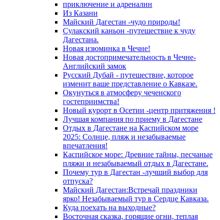
приключение и адреналин
Из Казани
Майский Дагестан -чудо природы!
Сулакский каньон -путешествие к чуду
Дагестана.
Новая изюминка в Чечне!
Новая достопримечательность в Чечне-
Английский замок
Русский Дубай - путешествие, которое
изменит ваше представление о Кавказе.
Окунуться в атмосферу чеченского
гостеприимства!
Новый курорт в Осетии -центр притяжения !
Лучшая компания по приему в Дагестане
Отдых в Дагестане на Каспийском море
2025: Солнце, пляж и незабываемые
впечатления!
Каспийское море: Древние тайны, песчаные
пляжи и незабываемый отдых в Дагестане.
Почему тур в Дагестан -лучший выбор для
отпуска?
Майский Дагестан:Встречай праздники
ярко! Незабываемый тур в Сердце Кавказа.
Куда поехать на выходные?
Восточная сказка, горящие огни, теплая