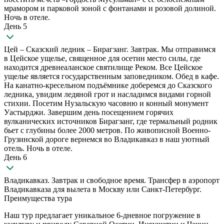
мрамором и парковой зоной с фонтанами и розовой долиной.
Ночь в отеле.
День 5
Цей – Сказский ледник – Бирагзанг. Завтрак. Мы отправимся
в Цейское ущелье, священное для осетин место силы, где
находится древнеаланское святилище Реком. Все Цейское
ущелье является государственным заповедником. Обед в кафе.
На канатно-кресельном подъёмнике доберемся до Сказского
ледника, увидим ледяной грот и насладимся видами горной
стихии. Посетим Нузальскую часовню и конный монумент
Уастырджи. Завершим день посещением горячих
вулканических источников Бирагзанг, где термальный родник
бьет с глубины более 2000 метров. По живописной Военно-
Грузинской дороге вернемся во Владикавказ в наш уютный
отель. Ночь в отеле.
День 6
Владикавказ. Завтрак и свободное время. Трансфер в аэропорт
Владикавказа для вылета в Москву или Санкт-Петербург.
Преимущества тура
Наш тур предлагает уникальное 6-дневное погружение в