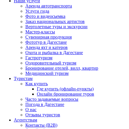
Наши услуги
Аренда автотранспорта
Услуги гида
Фото и видеосьемка
Заказ национальных артистов
Вертолетные туры и экскурсии
Мастер-классы
Сувенирная продукция
Фототур в Дагестане
Аренда яхт и катеров
Охота и рыбалка в Дагестане
Гастротуризм
Оздоровительный туризм
Бронирование отелей, вилл, квартир
Медицинский туризм
Туристам
Как купить
Где купить (офлайн-пункты)
Онлайн бронирование туров
Часто задаваемые вопросы
Погода в Дагестане
О нас
Отзывы туристов
Агентствам
Контакты (B2B)