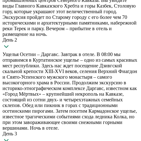
промышленных центров Северного Кавказа. Вы увидите
виды Главного Кавказского Хребта и горы Казбек, Столовую
гору, которые украшают этот величественный город.
Экскурсия пройдет по Старому городу с его более чем 70
историческими и архитектурными памятниками, набережной
реки Терек и парку. Вечером – прибытие в отель и
размещение на ночь.
День 2
Ущелья Осетии – Даргавс. Завтрак в отеле. В 08:00 мы
отправимся в Куртатинское ущелье – одно из самых красивых
мест республики. Здесь нас ждет посещение Дзивгской
скальной крепости XIII-XVI веков, селения Верхний Фиагдон
и Свято-Успенского мужского монастыря – самого
высокогорного храма в России. Продолжим экскурсию в
историко-этнографическом комплексе Даргавс, известном как
«Город Мёртвых» – крупнейший некрополь на Кавказе,
состоящий из сотни двух- и четырехэтажных семейных
склепов. Обед или пикник в горах с традиционными
осетинскими пирогами. Затем посетим Кармадонское ущелье,
известное трагическими событиями схода ледника Колка, но
при этом завораживающее своими снежными горными
вершинами. Ночь в отеле.
День 3