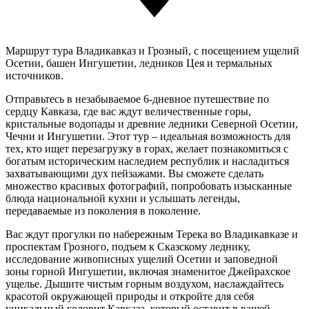
Маршрут тура
Владикавказ и Грозный, с посещением ущелий
Осетии, башен Ингушетии, ледников Цея и термальных
источников.
Отправьтесь в незабываемое 6-дневное путешествие по
сердцу Кавказа, где вас ждут величественные горы,
кристальные водопады и древние ледники Северной Осетии,
Чечни и Ингушетии. Этот тур – идеальная возможность для
тех, кто ищет перезагрузку в горах, желает познакомиться с
богатым историческим наследием республик и насладиться
захватывающими дух пейзажами. Вы сможете сделать
множество красивых фотографий, попробовать изысканные
блюда национальной кухни и услышать легенды,
передаваемые из поколения в поколение.
Вас ждут прогулки по набережным Терека во Владикавказе и
проспектам Грозного, подъем к Сказскому леднику,
исследование живописных ущелий Осетии и заповедной
зоны горной Ингушетии, включая знаменитое Джейрахское
ущелье. Дышите чистым горным воздухом, наслаждайтесь
красотой окружающей природы и откройте для себя
уникальный колорит Кавказа, который оставит в вашей