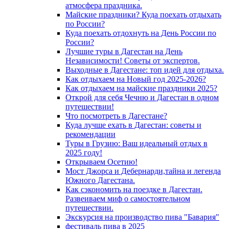
атмосфера праздника.
Майские праздники? Куда поехать отдыхать
по России?
Куда поехать отдохнуть на День России по
России?
Лучшие туры в Дагестан на День
Независимости! Советы от экспертов.
Выходные в Дагестане: топ идей для отдыха.
Как отдыхаем на Новый год 2025-2026?
Как отдыхаем на майские праздники 2025?
Открой для себя Чечню и Дагестан в одном
путешествии!
Что посмотреть в Дагестане?
Куда лучше ехать в Дагестан: советы и
рекомендации
Туры в Грузию: Ваш идеальный отдых в
2025 году!
Открываем Осетию!
Мост Джорса и Дебернарди,тайна и легенда
Южного Дагестана.
Как сэкономить на поездке в Дагестан.
Развеиваем миф о самостоятельном
путешествии.
Экскурсия на производство пива "Бавария"
фестиваль пива в 2025