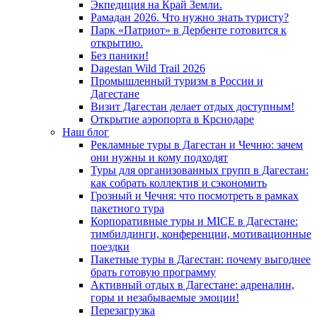
Экпедиция на Край Земли.
Рамадан 2026. Что нужно знать туристу?
Парк «Патриот» в Дербенте готовится к
открытию.
Без паники!
Dagestan Wild Trail 2026
Промышленный туризм в России и
Дагестане
Визит Дагестан делает отдых доступным!
Открытие аэропорта в Крснодаре
Наш блог
Рекламные туры в Дагестан и Чечню: зачем
они нужны и кому подходят
Туры для организованных групп в Дагестан:
как собрать коллектив и сэкономить
Грозный и Чечня: что посмотреть в рамках
пакетного тура
Корпоративные туры и MICE в Дагестане:
тимбилдинги, конференции, мотивационные
поездки
Пакетные туры в Дагестан: почему выгоднее
брать готовую программу
Активный отдых в Дагестане: адреналин,
горы и незабываемые эмоции!
Перезагрузка