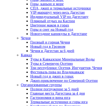
Горы, каньон и море
СПА, джип и термальные источники
VIP-маршрут через весь Дагестан
Индивидуальный VIP по Дагестану
Пляжный отдых на Каспии
Цветение маков в горах
Горы и снег на Новый год
Новогодние каникулы в Дагестане
Чечня
Грозный и горная Чечня
Новый год в Грозном
Чечня и Дагестан за 6 дней
Кавказ
Туры в Кавказские Минеральные Воды
Туры в Северную Осетию
Три республики: Осетия, Ингушетия, Чечня
Фестиваль пива во Владикавказе
Новый год и джип в горах
Джип-приключение по Северной Осетии
Организованные группы
Полное погружение за 5 дней
Главные места Дагестана за 4 дня
Гастрономия и вина юга
Термальные источники и горы юга