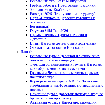
Рекламный тур Осетия-Ингушетия
График работы в Новогодние праздники
Экпедиция на Край Земли.
Рамадан 2026. Что нужно знать туристу?
Парк «Патриот» в Дербенте готовится к
открытию.
Без паники!
Dagestan Wild Trail 2026
Промышленный туризм в России и
Дагестане
Визит Дагестан делает отдых доступным!
Открытие аэропорта в Крснодаре
Наш блог
Рекламные туры в Дагестан и Чечню: зачем
они нужны и кому подходят
Туры для организованных групп в Дагестан:
как собрать коллектив и сэкономить
Грозный и Чечня: что посмотреть в рамках
пакетного тура
Корпоративные туры и MICE в Дагестане:
тимбилдинги, конференции, мотивационные
поездки
Пакетные туры в Дагестан: почему выгоднее
брать готовую программу
Активный отдых в Дагестане: адреналин,