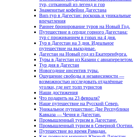
тур, сотканный из легенд и гор
Знаменитые кофейни Дагестана
Вип-тур в Дагестан: роскошь и уникальные
впечатления
Раннее бронирование туров на Новый Год.
Путешествие в сердце горного Дагестана:
тур с проживанием в горах на 4 дня.
Тур в Дагестан на 3 дня. Идеальное
путешествие на выходные.
Дагестан на Новый год из Екатеренбурга.
Туры в Дагестан из Казани с авиаперелетом.
Тур дня в Дагестан
Новогодние инсентив туры.
Ощущение свободы и независимости —
возможностью исследовать отдалённые
уголки, где нет толп туристов
Наши достижения
Что подарить на 23 февраля?
Наше путешествие на Русский Север.
Уникальное путешествие: Две Республики
Кавказа — Чечня и Дагестан.
Промышленный туризм в Дагестане.
Промышленный туризм в Северной Осетии.
Путешествие во время Рамадан.
Как появился маршрут Южный Дагестан.