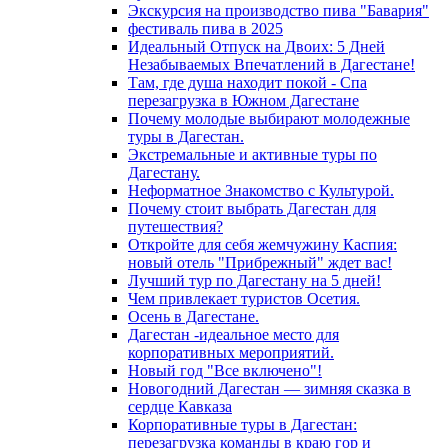
Экскурсия на производство пива "Бавария"
фестиваль пива в 2025
Идеальный Отпуск на Двоих: 5 Дней
Незабываемых Впечатлений в Дагестане!
Там, где душа находит покой - Спа
перезагрузка в Южном Дагестане
Почему молодые выбирают молодежные
туры в Дагестан.
Экстремальные и активные туры по
Дагестану.
Неформатное Знакомство с Культурой.
Почему стоит выбрать Дагестан для
путешествия?
Откройте для себя жемчужину Каспия:
новый отель "Прибрежный" ждет вас!
Лучший тур по Дагестану на 5 дней!
Чем привлекает туристов Осетия.
Осень в Дагестане.
Дагестан -идеальное место для
корпоративных мероприятий.
Новый год "Все включено"!
Новогодний Дагестан — зимняя сказка в
сердце Кавказа
Корпоративные туры в Дагестан:
перезагрузка команды в краю гор и