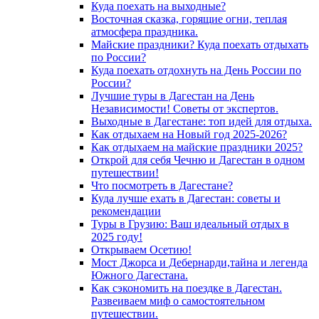
Куда поехать на выходные?
Восточная сказка, горящие огни, теплая
атмосфера праздника.
Майские праздники? Куда поехать отдыхать
по России?
Куда поехать отдохнуть на День России по
России?
Лучшие туры в Дагестан на День
Независимости! Советы от экспертов.
Выходные в Дагестане: топ идей для отдыха.
Как отдыхаем на Новый год 2025-2026?
Как отдыхаем на майские праздники 2025?
Открой для себя Чечню и Дагестан в одном
путешествии!
Что посмотреть в Дагестане?
Куда лучше ехать в Дагестан: советы и
рекомендации
Туры в Грузию: Ваш идеальный отдых в
2025 году!
Открываем Осетию!
Мост Джорса и Дебернарди,тайна и легенда
Южного Дагестана.
Как сэкономить на поездке в Дагестан.
Развеиваем миф о самостоятельном
путешествии.