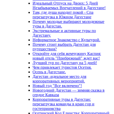
Идеальный Отпуск на Двоих: 5 Дней
Незабываемых Впечатлений в Дагестане!
Там, где душа находит покой - Спа
перезагрузка в Южном Дагестане
Почему молодые выбирают молодежные
туры в Дагестан.
Экстремальные и активные туры по
Дагестану.
Неформатное Знакомство с Культурой.
Почему стоит выбрать Дагестан для
путешествия?
Откройте для себя жемчужину Каспия:
новый отель "Прибрежный" ждет вас!
Лучший тур по Дагестану на 5 дней!
Чем привлекает туристов Осетия.
Осень в Дагестане.
Дагестан -идеальное место для
корпоративных мероприятий.
Новый год "Все включено"!
Новогодний Дагестан — зимняя сказка в
сердце Кавказа
Корпоративные туры в Дагестан:
перезагрузка команды в краю гор и
гостеприимства
Осетинский Код Единства: Корпоративный