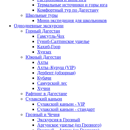
Термальные источники и горы юга
Комфортный тур по Дагестану
Школьные туры
Мини-экспедиция для школьников
Однодневные экскурсии
Горный Дагестан
Гамсутль-Чох
Гуниб-Салтинское ущелье
Кахиб-Гоор
Хунзах
Южный Дагестан
Ахты
Ахты–Куруш (VIP)
Дербент (обзорная)
Кубачи
Самурский лес
Хучни
Рафтинг в Дагестане
Сулакский каньон
Сулакский каньон - VIP
Сулакский каньон - стандарт
Грозный и Чечня
Экскурсия в Грозный
Аргунское ущелье (из Грозного)