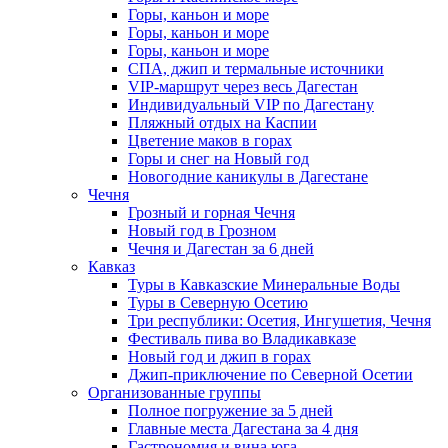
Горы, каньон и море
Горы, каньон и море
Горы, каньон и море
СПА, джип и термальные источники
VIP-маршрут через весь Дагестан
Индивидуальный VIP по Дагестану
Пляжный отдых на Каспии
Цветение маков в горах
Горы и снег на Новый год
Новогодние каникулы в Дагестане
Чечня
Грозный и горная Чечня
Новый год в Грозном
Чечня и Дагестан за 6 дней
Кавказ
Туры в Кавказские Минеральные Воды
Туры в Северную Осетию
Три республики: Осетия, Ингушетия, Чечня
Фестиваль пива во Владикавказе
Новый год и джип в горах
Джип-приключение по Северной Осетии
Организованные группы
Полное погружение за 5 дней
Главные места Дагестана за 4 дня
Гастрономия и вина юга