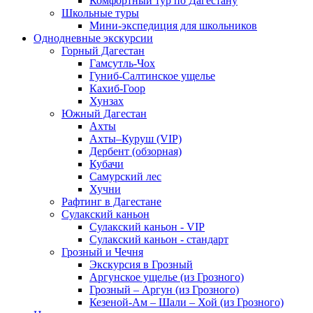
Комфортный тур по Дагестану
Школьные туры
Мини-экспедиция для школьников
Однодневные экскурсии
Горный Дагестан
Гамсутль-Чох
Гуниб-Салтинское ущелье
Кахиб-Гоор
Хунзах
Южный Дагестан
Ахты
Ахты–Куруш (VIP)
Дербент (обзорная)
Кубачи
Самурский лес
Хучни
Рафтинг в Дагестане
Сулакский каньон
Сулакский каньон - VIP
Сулакский каньон - стандарт
Грозный и Чечня
Экскурсия в Грозный
Аргунское ущелье (из Грозного)
Грозный – Аргун (из Грозного)
Кезеной-Ам – Шали – Хой (из Грозного)