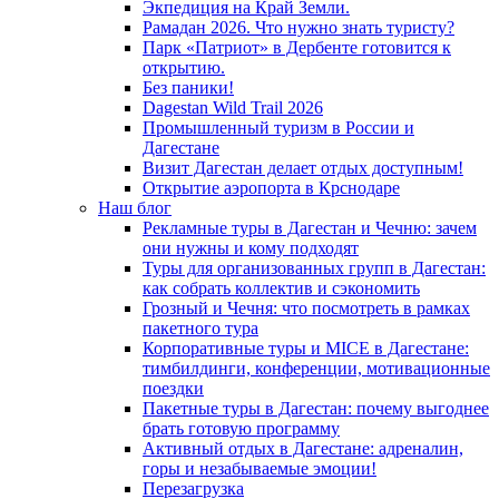
Экпедиция на Край Земли.
Рамадан 2026. Что нужно знать туристу?
Парк «Патриот» в Дербенте готовится к
открытию.
Без паники!
Dagestan Wild Trail 2026
Промышленный туризм в России и
Дагестане
Визит Дагестан делает отдых доступным!
Открытие аэропорта в Крснодаре
Наш блог
Рекламные туры в Дагестан и Чечню: зачем
они нужны и кому подходят
Туры для организованных групп в Дагестан:
как собрать коллектив и сэкономить
Грозный и Чечня: что посмотреть в рамках
пакетного тура
Корпоративные туры и MICE в Дагестане:
тимбилдинги, конференции, мотивационные
поездки
Пакетные туры в Дагестан: почему выгоднее
брать готовую программу
Активный отдых в Дагестане: адреналин,
горы и незабываемые эмоции!
Перезагрузка