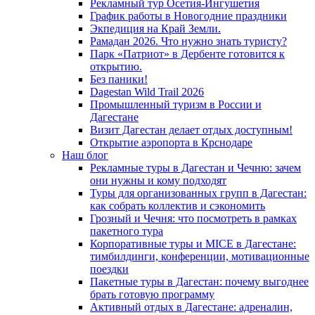
Рекламный тур Осетия-Ингушетия
График работы в Новогодние праздники
Экпедиция на Край Земли.
Рамадан 2026. Что нужно знать туристу?
Парк «Патриот» в Дербенте готовится к
открытию.
Без паники!
Dagestan Wild Trail 2026
Промышленный туризм в России и
Дагестане
Визит Дагестан делает отдых доступным!
Открытие аэропорта в Крснодаре
Наш блог
Рекламные туры в Дагестан и Чечню: зачем
они нужны и кому подходят
Туры для организованных групп в Дагестан:
как собрать коллектив и сэкономить
Грозный и Чечня: что посмотреть в рамках
пакетного тура
Корпоративные туры и MICE в Дагестане:
тимбилдинги, конференции, мотивационные
поездки
Пакетные туры в Дагестан: почему выгоднее
брать готовую программу
Активный отдых в Дагестане: адреналин,