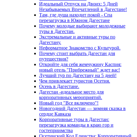
Идеальный Отпуск на Двоих: 5 Дней
Незабываемых Впечатлений в Дагестане!
Там, где душа находит покой - Спа
перезагрузка в Южном Дагестане
Почему молодые выбирают молодежные
туры в Дагестан.
Экстремальные и активные туры по
Дагестану.
Неформатное Знакомство с Культурой.
Почему стоит выбрать Дагестан для
путешествия?
Откройте для себя жемчужину Каспия:
новый отель "Прибрежный" ждет вас!
Лучший тур по Дагестану на 5 дней!
Чем привлекает туристов Осетия.
Осень в Дагестане.
Дагестан -идеальное место для
корпоративных мероприятий.
Новый год "Все включено"!
Новогодний Дагестан — зимняя сказка в
сердце Кавказа
Корпоративные туры в Дагестан:
перезагрузка команды в краю гор и
гостеприимства
Осетинский Код Единства: Корпоративный