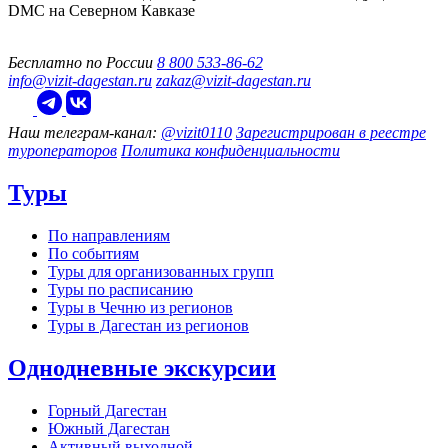
DMC на Северном Кавказе
Бесплатно по России
8 800 533-86-62
info@vizit-dagestan.ru
zakaz@vizit-dagestan.ru
Наш телеграм‑канал:
@vizit0110
Зарегистрирован в реестре
туроператоров
Политика конфиденциальности
Туры
По направлениям
По событиям
Туры для организованных групп
Туры по расписанию
Туры в Чечню из регионов
Туры в Дагестан из регионов
Однодневные экскурсии
Горный Дагестан
Южный Дагестан
Активный выходной