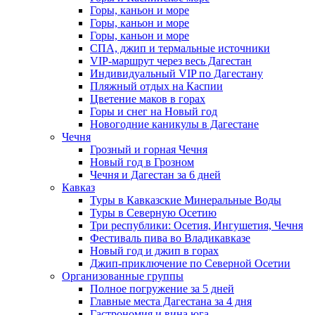
Горы, каньон и море
Горы, каньон и море
Горы, каньон и море
СПА, джип и термальные источники
VIP-маршрут через весь Дагестан
Индивидуальный VIP по Дагестану
Пляжный отдых на Каспии
Цветение маков в горах
Горы и снег на Новый год
Новогодние каникулы в Дагестане
Чечня
Грозный и горная Чечня
Новый год в Грозном
Чечня и Дагестан за 6 дней
Кавказ
Туры в Кавказские Минеральные Воды
Туры в Северную Осетию
Три республики: Осетия, Ингушетия, Чечня
Фестиваль пива во Владикавказе
Новый год и джип в горах
Джип-приключение по Северной Осетии
Организованные группы
Полное погружение за 5 дней
Главные места Дагестана за 4 дня
Гастрономия и вина юга