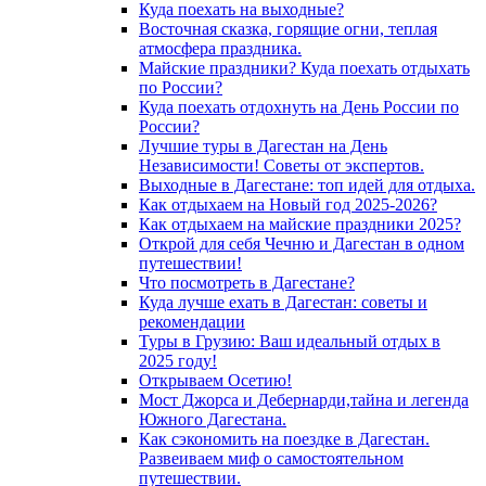
Куда поехать на выходные?
Восточная сказка, горящие огни, теплая
атмосфера праздника.
Майские праздники? Куда поехать отдыхать
по России?
Куда поехать отдохнуть на День России по
России?
Лучшие туры в Дагестан на День
Независимости! Советы от экспертов.
Выходные в Дагестане: топ идей для отдыха.
Как отдыхаем на Новый год 2025-2026?
Как отдыхаем на майские праздники 2025?
Открой для себя Чечню и Дагестан в одном
путешествии!
Что посмотреть в Дагестане?
Куда лучше ехать в Дагестан: советы и
рекомендации
Туры в Грузию: Ваш идеальный отдых в
2025 году!
Открываем Осетию!
Мост Джорса и Дебернарди,тайна и легенда
Южного Дагестана.
Как сэкономить на поездке в Дагестан.
Развеиваем миф о самостоятельном
путешествии.