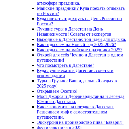
атмосфера праздника.
Майские праздники? Куда поехать отдыхать
по России?
Куда поехать отдохнуть на День России по
России?
Лучшие туры в Дагестан на День
Независимости! Советы от экспертов.
Выходные в Дагестане: топ идей для отдыха.
Как отдыхаем на Новый год 2025-2026?
Как отдыхаем на майские праздники 2025?
Открой для себя Чечню и Дагестан в одном
путешествии!
Что посмотреть в Дагестане?
Куда лучше ехать в Дагестан: советы и
рекомендации
Туры в Грузию: Ваш идеальный отдых в
2025 году!
Открываем Осетию!
Мост Джорса и Дебернарди,тайна и легенда
Южного Дагестана.
Как сэкономить на поездке в Дагестан.
Развеиваем миф о самостоятельном
путешествии.
Экскурсия на производство пива "Бавария"
фестиваль пива в 2025