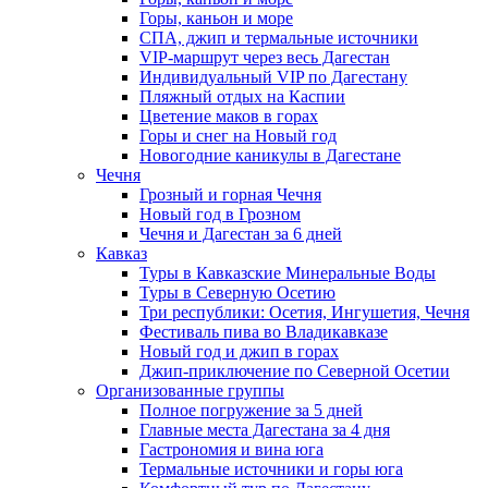
Горы, каньон и море
СПА, джип и термальные источники
VIP-маршрут через весь Дагестан
Индивидуальный VIP по Дагестану
Пляжный отдых на Каспии
Цветение маков в горах
Горы и снег на Новый год
Новогодние каникулы в Дагестане
Чечня
Грозный и горная Чечня
Новый год в Грозном
Чечня и Дагестан за 6 дней
Кавказ
Туры в Кавказские Минеральные Воды
Туры в Северную Осетию
Три республики: Осетия, Ингушетия, Чечня
Фестиваль пива во Владикавказе
Новый год и джип в горах
Джип-приключение по Северной Осетии
Организованные группы
Полное погружение за 5 дней
Главные места Дагестана за 4 дня
Гастрономия и вина юга
Термальные источники и горы юга