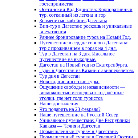
гостеприимства
Осетинский Код Единства: Корпоративный
тур, сотканный из легенд и гор
Знаменитые кофейни Дагестана
Вип-тур в Дагестан: роскошь и уникальные
впечатления
Раннее бронирование туров на Новый Год.
Путешествие в сердце горного Дагестана:
тур с проживанием в горах на 4 дня.
Тур в Дагестан на 3 дня. Идеальное
путешествие на выходные.
Дагестан на Новый год из Екатеренбурга.
Туры в Дагестан из Казани с авиаперелетом.
Тур дня в Дагестан
Новогодние инсентив туры.
Ощущение свободы и независимости —
возможностью исследовать отдалённые
уголки, где нет толп туристов
Наши достижения
Что подарить на 23 февраля?
Наше путешествие на Русский Север.
Уникальное путешествие: Две Республики
Кавказа — Чечня и Дагестан.
Промышленный туризм в Дагестане.
Промышленный туризм в Северной Осетии.