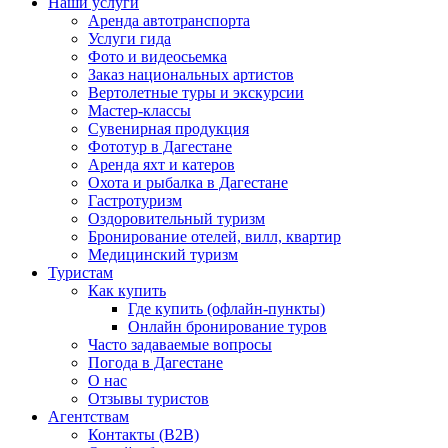
Наши услуги
Аренда автотранспорта
Услуги гида
Фото и видеосьемка
Заказ национальных артистов
Вертолетные туры и экскурсии
Мастер-классы
Сувенирная продукция
Фототур в Дагестане
Аренда яхт и катеров
Охота и рыбалка в Дагестане
Гастротуризм
Оздоровительный туризм
Бронирование отелей, вилл, квартир
Медицинский туризм
Туристам
Как купить
Где купить (офлайн-пункты)
Онлайн бронирование туров
Часто задаваемые вопросы
Погода в Дагестане
О нас
Отзывы туристов
Агентствам
Контакты (B2B)