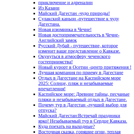
приключение и адреналин
Из Казани
Майский Дагестан -чудо природы!
Сулакский каньон -путешествие к чуду
Дагестана.
Новая изюминка в Чечне!
Новая достопримечательность в Чечне-
Английский замок
Русский Дубай - путешествие, которое
изменит ваше представление о Кавказе.
Окунуться в атмосферу чеченского
гостеприимства!
Новый курорт в Осетии -центр притяжения !
Лучшая компания по приему в Дагестане
Отдых в Дагестане на Каспийском море
2025: Солнце, пляж и незабываемые
впечатления!
Каспийское море: Древние тайны, песчаные
пляжи и незабываемый отдых в Дагестане.
Почему тур в Дагестан -лучший выбор для
отпуска?
Майский Дагестан:Встречай праздники
ярко! Незабываемый тур в Сердце Кавказа.
Куда поехать на выходные?
Восточная сказка, горящие огни, теплая