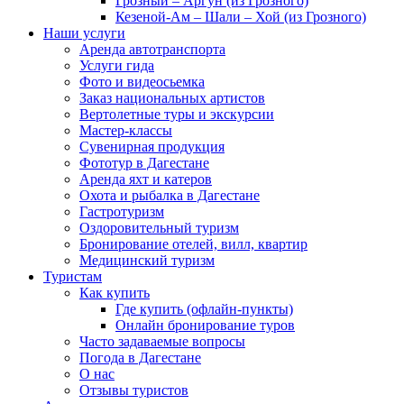
Грозный – Аргун (из Грозного)
Кезеной-Ам – Шали – Хой (из Грозного)
Наши услуги
Аренда автотранспорта
Услуги гида
Фото и видеосьемка
Заказ национальных артистов
Вертолетные туры и экскурсии
Мастер-классы
Сувенирная продукция
Фототур в Дагестане
Аренда яхт и катеров
Охота и рыбалка в Дагестане
Гастротуризм
Оздоровительный туризм
Бронирование отелей, вилл, квартир
Медицинский туризм
Туристам
Как купить
Где купить (офлайн-пункты)
Онлайн бронирование туров
Часто задаваемые вопросы
Погода в Дагестане
О нас
Отзывы туристов