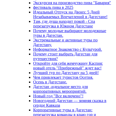
Экскурсия на производство пива "Бавария"
фестиваль пива в 2025
Идеальный Отпуск на Двоих: 5 Дней
Незабываемых Впечатлений в Дагестане!
Там, где душа находит покой - Спа
перезагрузка в Южном Дагестане
Почему молодые выбирают молодежные
туры в Дагестан.
Экстремальные и активные туры по
Дагестану.
Неформатное Знакомство с Культурой.
Почему стоит выбрать Дагестан для
путешествия?
Откройте для себя жемчужину Каспия:
новый отель "Прибрежный" ждет вас!
Лучший тур по Дагестану на 5 дней!
Чем привлекает туристов Осетия.
Осень в Дагестане.
Дагестан -идеальное место для
корпоративных мероприятий.
Новый год "Все включено"!
Новогодний Дагестан — зимняя сказка в
сердце Кавказа
Корпоративные туры в Дагестан:
перезагрузка команды в краю гор и