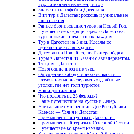
тур, сотканный из легенд и гор
Знаменитые кофейни Дагестана
Вип-тур в Дагестан: роскошь и уникальные
впечатления
Раннее бронирование туров на Новый Год.
Путешествие в сердце горного Дагестана:
тур с проживанием в горах на 4 дня.
Тур в Дагестан на 3 дня. Идеальное
путешествие на выходные.
Дагестан на Новый год из Екатеренбурга.
Туры в Дагестан из Казани с авиаперелетом.
Тур дня в Дагестан
Новогодние инсентив туры.
Ощущение свободы и независимости —
возможностью исследовать отдалённые
уголки, где нет толп туристов
Наши достижения
Что подарить на 23 февраля?
Наше путешествие на Русский Север.
Уникальное путешествие: Две Республики
Кавказа — Чечня и Дагестан.
Промышленный туризм в Дагестане.
Промышленный туризм в Северной Осетии.
Путешествие во время Рамадан.
Как появился маршрут Южный Дагестан.