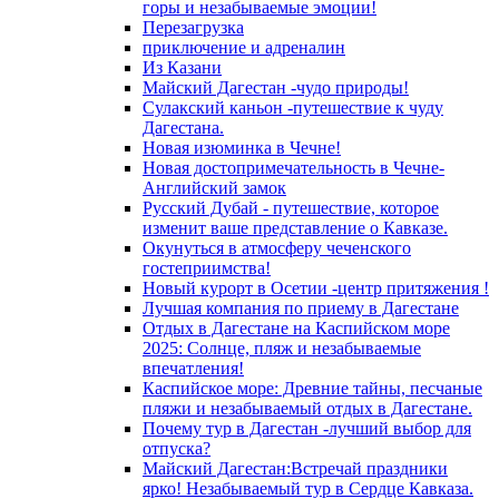
горы и незабываемые эмоции!
Перезагрузка
приключение и адреналин
Из Казани
Майский Дагестан -чудо природы!
Сулакский каньон -путешествие к чуду
Дагестана.
Новая изюминка в Чечне!
Новая достопримечательность в Чечне-
Английский замок
Русский Дубай - путешествие, которое
изменит ваше представление о Кавказе.
Окунуться в атмосферу чеченского
гостеприимства!
Новый курорт в Осетии -центр притяжения !
Лучшая компания по приему в Дагестане
Отдых в Дагестане на Каспийском море
2025: Солнце, пляж и незабываемые
впечатления!
Каспийское море: Древние тайны, песчаные
пляжи и незабываемый отдых в Дагестане.
Почему тур в Дагестан -лучший выбор для
отпуска?
Майский Дагестан:Встречай праздники
ярко! Незабываемый тур в Сердце Кавказа.