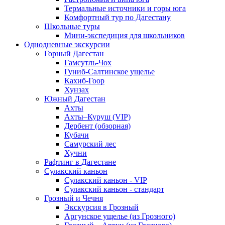
Термальные источники и горы юга
Комфортный тур по Дагестану
Школьные туры
Мини-экспедиция для школьников
Однодневные экскурсии
Горный Дагестан
Гамсутль-Чох
Гуниб-Салтинское ущелье
Кахиб-Гоор
Хунзах
Южный Дагестан
Ахты
Ахты–Куруш (VIP)
Дербент (обзорная)
Кубачи
Самурский лес
Хучни
Рафтинг в Дагестане
Сулакский каньон
Сулакский каньон - VIP
Сулакский каньон - стандарт
Грозный и Чечня
Экскурсия в Грозный
Аргунское ущелье (из Грозного)