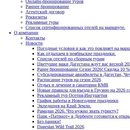
Онлайн-бронирование туров
Раннее бронирование
Агентский договор
Реквизиты
Рекламные туры
Список сертифицированных отелей на маршруте.
О компании
Контакты
Новости
Погодные условия и как это повлияет на мар
Как отдыхаем в ноябрьские праздники.
Список отелей по сборным турам
Цветущие маки Дагестана ждут вас весной 202
Ранее бронирование Сезон 2026! Скидка 10 %
Субсидированные авиабилеты в Дагестан, Че
Расписание туров на сезон 2026
Отдых и лечение в санатории КМВ
Новые правила для въезда в Грузию на 2026 г
Рекламный тур Осетия-Ингушетия
График работы в Новогодние праздники
Экпедиция на Край Земли.
Рамадан 2026. Что нужно знать туристу?
Парк «Патриот» в Дербенте готовится к откр
Без паники!
Dagestan Wild Trail 2026