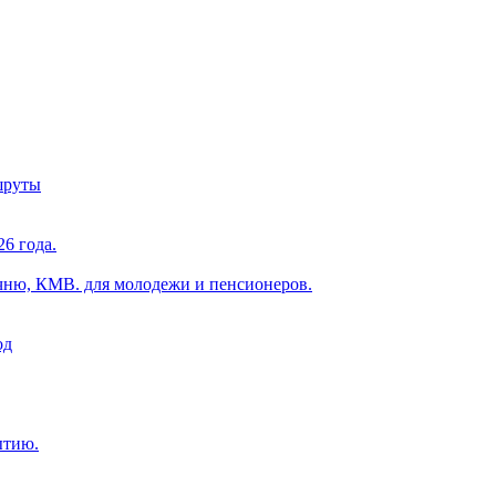
шруты
6 года.
чню, КМВ. для молодежи и пенсионеров.
од
ытию.