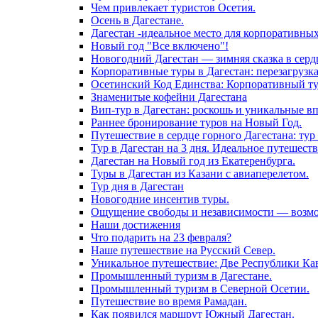
Чем привлекает туристов Осетия.
Осень в Дагестане.
Дагестан -идеальное место для корпоративны
Новый год "Все включено"!
Новогодний Дагестан — зимняя сказка в серд
Корпоративные туры в Дагестан: перезагрузк
Осетинский Код Единства: Корпоративный тур
Знаменитые кофейни Дагестана
Вип-тур в Дагестан: роскошь и уникальные в
Раннее бронирование туров на Новый Год.
Путешествие в сердце горного Дагестана: тур 
Тур в Дагестан на 3 дня. Идеальное путешест
Дагестан на Новый год из Екатеренбурга.
Туры в Дагестан из Казани с авиаперелетом.
Тур дня в Дагестан
Новогодние инсентив туры.
Ощущение свободы и независимости — возмож
Наши достижения
Что подарить на 23 февраля?
Наше путешествие на Русский Север.
Уникальное путешествие: Две Республики Кав
Промышленный туризм в Дагестане.
Промышленный туризм в Северной Осетии.
Путешествие во время Рамадан.
Как появился маршрут Южный Дагестан.