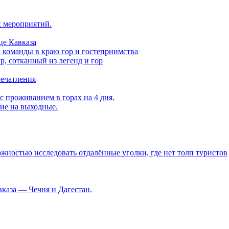
х мероприятий.
це Кавказа
а команды в краю гор и гостеприимства
, сотканный из легенд и гор
печатления
с проживанием в горах на 4 дня.
вие на выходные.
ностью исследовать отдалённые уголки, где нет толп туристов
каза — Чечня и Дагестан.