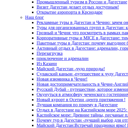
Промышленный туризм в России и Дагестане
Визит Дагестан делает отдых доступным!
Открытие аэропорта в Крснодаре
Наш блог
Рекламные туры в Дагестан и Чечню: зачем о
Туры для организованных групп в Дагестан: к
Грозный и Чечня: что посмотреть в рамках па
Корпоративные туры и MICE в Дагестане: ти
Пакетные туры в Дагестан: почему выгоднее 
Активный отдых в Дагестане: адреналин, гор
Перезагрузка
приключение и адреналин
Из Казани
Майский Дагестан -чудо природы!
Сулакский каньон -путешествие к чуду Дагест
Новая изюминка в Чечне!
Новая достопримечательность в Чечне-Англи
Русский Дубай - путешествие, которое измени
Окунуться в атмосферу чеченского гостеприи
Новый курорт в Осетии -центр притяжения !
Лучшая компания по приему в Дагестане
Отдых в Дагестане на Каспийском море 2025:
Каспийское море: Древние тайны, песчаные п
Почему тур в Дагестан -лучший выбор для от
Майский Дагестан:Встречай праздники ярко! 