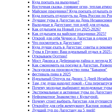
Куда поехать на выходные?
Восточная сказка, горящие огни, теплая атмос
Майские праздники? Куда поехать отдыхать п
Куда поехать отдохнуть на День России по Ро
Лучшие туры в Дагестан на День Независимос
Выходные в Дагестане: топ идей для отдыха.
Как отдыхаем на Новый год 2025-2026?
Как отдыхаем на майские праздники 2025?
Открой для себя Чечню и Дагестан в одном п
Что посмотреть в Дагестане?
Куда лучше ехать в Дагестан: советы и реком
Туры в Грузию: Ваш идеальный отдых в 2025 
Открываем Осетию!
Мост Джорса и Дебернарди,тайна и легенда 
Как сэкономить на поездке в Дагестан. Разве
Экскурсия на производство пива "Бавария"
фестиваль пива в 2025
Идеальный Отпуск на Двоих: 5 Дней Незабыв
Там, где душа находит покой - Спа перезагру
Почему молодые выбирают молодежные туры 
Экстремальные и активные туры по Дагестану
Неформатное Знакомство с Культурой.
Почему стоит выбрать Дагестан для путешест
Откройте для себя жемчужину Каспия: новый
Лучший тур по Дагестану на 5 дней!