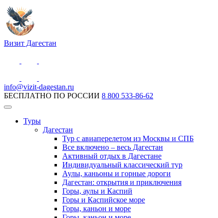
Визит Дагестан
info@vizit-dagestan.ru
БЕСПЛАТНО ПО РОССИИ
8 800 533-86-62
Туры
Дагестан
Тур с авиаперелетом из Москвы и СПБ
Все включено – весь Дагестан
Активный отдых в Дагестане
Индивидуальный классический тур
Аулы, каньоны и горные дороги
Дагестан: открытия и приключения
Горы, аулы и Каспий
Горы и Каспийское море
Горы, каньон и море
Горы, каньон и море