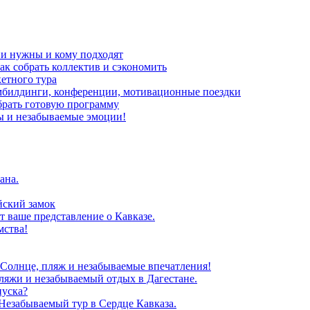
ни нужны и кому подходят
ак собрать коллектив и сэкономить
кетного тура
мбилдинги, конференции, мотивационные поездки
брать готовую программу
ы и незабываемые эмоции!
ана.
йский замок
т ваше представление о Кавказе.
мства!
 Солнце, пляж и незабываемые впечатления!
ляжи и незабываемый отдых в Дагестане.
пуска?
Незабываемый тур в Сердце Кавказа.