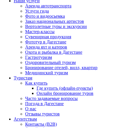
Наши услуги
Аренда автотранспорта
Услуги гида
Фото и видеосьемка
Заказ национальных артистов
Вертолетные туры и экскурсии
Мастер-классы
Сувенирная продукция
Фототур в Дагестане
Аренда яхт и катеров
Охота и рыбалка в Дагестане
Гастротуризм
Оздоровительный туризм
Бронирование отелей, вилл, квартир
Медицинский туризм
Туристам
Как купить
Где купить (офлайн-пункты)
Онлайн бронирование туров
Часто задаваемые вопросы
Погода в Дагестане
О нас
Отзывы туристов
Агентствам
Контакты (B2B)