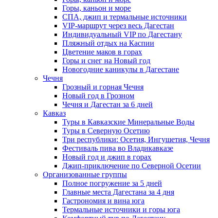
Горы, каньон и море
СПА, джип и термальные источники
VIP-маршрут через весь Дагестан
Индивидуальный VIP по Дагестану
Пляжный отдых на Каспии
Цветение маков в горах
Горы и снег на Новый год
Новогодние каникулы в Дагестане
Чечня
Грозный и горная Чечня
Новый год в Грозном
Чечня и Дагестан за 6 дней
Кавказ
Туры в Кавказские Минеральные Воды
Туры в Северную Осетию
Три республики: Осетия, Ингушетия, Чечня
Фестиваль пива во Владикавказе
Новый год и джип в горах
Джип-приключение по Северной Осетии
Организованные группы
Полное погружение за 5 дней
Главные места Дагестана за 4 дня
Гастрономия и вина юга
Термальные источники и горы юга