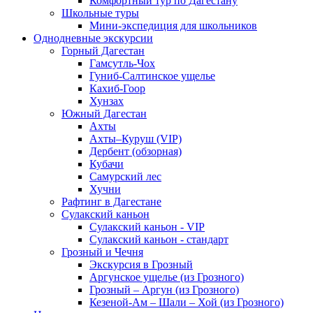
Комфортный тур по Дагестану
Школьные туры
Мини-экспедиция для школьников
Однодневные экскурсии
Горный Дагестан
Гамсутль-Чох
Гуниб-Салтинское ущелье
Кахиб-Гоор
Хунзах
Южный Дагестан
Ахты
Ахты–Куруш (VIP)
Дербент (обзорная)
Кубачи
Самурский лес
Хучни
Рафтинг в Дагестане
Сулакский каньон
Сулакский каньон - VIP
Сулакский каньон - стандарт
Грозный и Чечня
Экскурсия в Грозный
Аргунское ущелье (из Грозного)
Грозный – Аргун (из Грозного)
Кезеной-Ам – Шали – Хой (из Грозного)