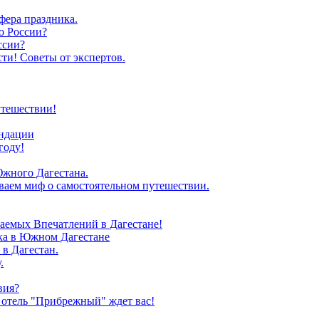
фера праздника.
о России?
ссии?
ти! Советы от экспертов.
утешествии!
ендации
году!
Южного Дагестана.
иваем миф о самостоятельном путешествии.
аемых Впечатлений в Дагестане!
зка в Южном Дагестане
в Дагестан.
.
вия?
 отель "Прибрежный" ждет вас!