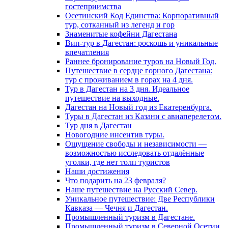
гостеприимства
Осетинский Код Единства: Корпоративный
тур, сотканный из легенд и гор
Знаменитые кофейни Дагестана
Вип-тур в Дагестан: роскошь и уникальные
впечатления
Раннее бронирование туров на Новый Год.
Путешествие в сердце горного Дагестана:
тур с проживанием в горах на 4 дня.
Тур в Дагестан на 3 дня. Идеальное
путешествие на выходные.
Дагестан на Новый год из Екатеренбурга.
Туры в Дагестан из Казани с авиаперелетом.
Тур дня в Дагестан
Новогодние инсентив туры.
Ощущение свободы и независимости —
возможностью исследовать отдалённые
уголки, где нет толп туристов
Наши достижения
Что подарить на 23 февраля?
Наше путешествие на Русский Север.
Уникальное путешествие: Две Республики
Кавказа — Чечня и Дагестан.
Промышленный туризм в Дагестане.
Промышленный туризм в Северной Осетии.