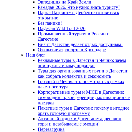
Экпедиция на Край Земли.
Рамадан 2026. Что нужно знать туристу?
Парк «Патриот» в Дербенте готовится к
открытию.
Без паники!
Dagestan Wild Trail 2026
Промышленный туризм в России и
Дагестане
Визит Дагестан делает отдых доступным!
Открытие аэропорта в Крснодаре
Наш блог
Рекламные туры в Дагестан и Чечню: зачем
они нужны и кому подходят
Туры для организованных групп в Дагестан:
как собрать коллектив и сэкономить
Грозный и Чечня: что посмотреть в рамках
пакетного тура
Корпоративные туры и MICE в Дагестане:
тимбилдинги, конференции, мотивационные
поездки
Пакетные туры в Дагестан: почему выгоднее
брать готовую программу
Активный отдых в Дагестане: адреналин,
горы и незабываемые эмоции!
Перезагрузка