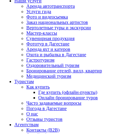
Наши услуги
Аренда автотранспорта
Услуги гида
Фото и видеосьемка
Заказ национальных артистов
Вертолетные туры и экскурсии
Мастер-классы
Сувенирная продукция
Фототур в Дагестане
Аренда яхт и катеров
Охота и рыбалка в Дагестане
Гастротуризм
Оздоровительный туризм
Бронирование отелей, вилл, квартир
Медицинский туризм
Туристам
Как купить
Где купить (офлайн-пункты)
Онлайн бронирование туров
Часто задаваемые вопросы
Погода в Дагестане
О нас
Отзывы туристов
Агентствам
Контакты (B2B)