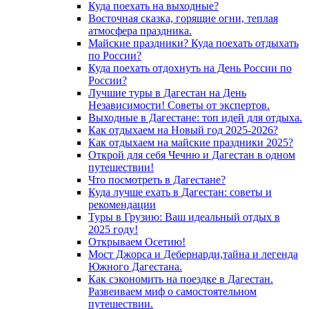
Куда поехать на выходные?
Восточная сказка, горящие огни, теплая
атмосфера праздника.
Майские праздники? Куда поехать отдыхать
по России?
Куда поехать отдохнуть на День России по
России?
Лучшие туры в Дагестан на День
Независимости! Советы от экспертов.
Выходные в Дагестане: топ идей для отдыха.
Как отдыхаем на Новый год 2025-2026?
Как отдыхаем на майские праздники 2025?
Открой для себя Чечню и Дагестан в одном
путешествии!
Что посмотреть в Дагестане?
Куда лучше ехать в Дагестан: советы и
рекомендации
Туры в Грузию: Ваш идеальный отдых в
2025 году!
Открываем Осетию!
Мост Джорса и Дебернарди,тайна и легенда
Южного Дагестана.
Как сэкономить на поездке в Дагестан.
Развеиваем миф о самостоятельном
путешествии.