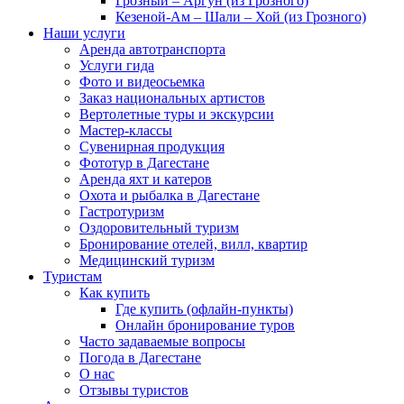
Грозный – Аргун (из Грозного)
Кезеной-Ам – Шали – Хой (из Грозного)
Наши услуги
Аренда автотранспорта
Услуги гида
Фото и видеосьемка
Заказ национальных артистов
Вертолетные туры и экскурсии
Мастер-классы
Сувенирная продукция
Фототур в Дагестане
Аренда яхт и катеров
Охота и рыбалка в Дагестане
Гастротуризм
Оздоровительный туризм
Бронирование отелей, вилл, квартир
Медицинский туризм
Туристам
Как купить
Где купить (офлайн-пункты)
Онлайн бронирование туров
Часто задаваемые вопросы
Погода в Дагестане
О нас
Отзывы туристов