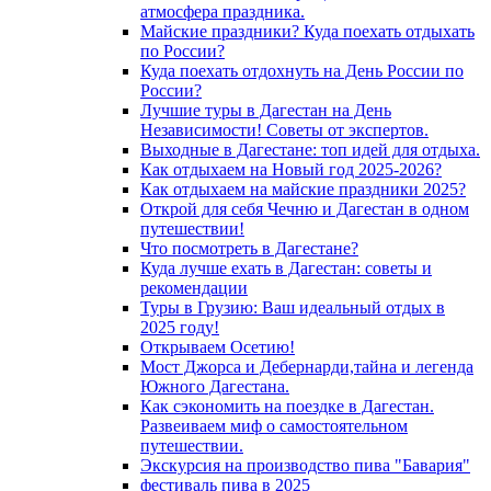
атмосфера праздника.
Майские праздники? Куда поехать отдыхать
по России?
Куда поехать отдохнуть на День России по
России?
Лучшие туры в Дагестан на День
Независимости! Советы от экспертов.
Выходные в Дагестане: топ идей для отдыха.
Как отдыхаем на Новый год 2025-2026?
Как отдыхаем на майские праздники 2025?
Открой для себя Чечню и Дагестан в одном
путешествии!
Что посмотреть в Дагестане?
Куда лучше ехать в Дагестан: советы и
рекомендации
Туры в Грузию: Ваш идеальный отдых в
2025 году!
Открываем Осетию!
Мост Джорса и Дебернарди,тайна и легенда
Южного Дагестана.
Как сэкономить на поездке в Дагестан.
Развеиваем миф о самостоятельном
путешествии.
Экскурсия на производство пива "Бавария"
фестиваль пива в 2025