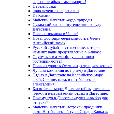
горы и незабываемые эмоции!
Перезагрузка
приключение и адреналин
Из Казани
Майский Дагестан -чудо природы!
Сулакский каньон -путешествие к чуду
Дагестана.
Новая изюминка в Чечне!
Новая достопримечательность в Чечне-
Английский замок
Русский Дубай - путешествие, которое
изменит ваше представление о Кавказе.
Окунуться в атмосферу чеченского
гостеприимства!
Новый курорт в Осетии -центр притяжения !
Лучшая компания по приему в Дагестане
Отдых в Дагестане на Каспийском море
2025: Солнце, пляж и незабываемые
впечатления!
Каспийское море: Древние тайны, песчаные
пляжи и незабываемый отдых в Дагестане.
Почему тур в Дагестан -лучший выбор для
отпуска?
Майский Дагестан:Встречай праздники
ярко! Незабываемый тур в Сердце Кавказа.