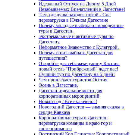
Идеальный Отпуск на Двоих: 5 Дней
Незабываемых Впечатлений в Дагестане!
Там, где душа находит покой - Спа
перезагрузка в Южном Дагестане
Почему молодые выбирают молодежные
туры в Дагестан.
Экстремальные и активные туры по
Дагестану.
Неформатное Знакомство с Культурой.
Почему стоит выбрать Дагестан для
путешествия?
Откройте для себя жемчужину Каспия:
новый отель "Прибрежный" ждет вас!
Лучший тур по Дагестану на 5 дней!
Чем привлекает туристов Осетия.
Осень в Дагестане.
Дагестан -идеальное место для
корпоративных мероприятий.
Новый год "Все включено"!
Новогодний Дагестан — зимняя сказка в
сердце Кавказа
Корпоративные туры в Дагестан:
перезагрузка команды в краю гор и
гостеприимства
Осетинский Код Единства: Корпоративный