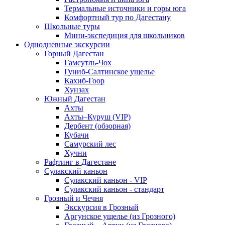
Термальные источники и горы юга
Комфортный тур по Дагестану
Школьные туры
Мини-экспедиция для школьников
Однодневные экскурсии
Горный Дагестан
Гамсутль-Чох
Гуниб-Салтинское ущелье
Кахиб-Гоор
Хунзах
Южный Дагестан
Ахты
Ахты–Куруш (VIP)
Дербент (обзорная)
Кубачи
Самурский лес
Хучни
Рафтинг в Дагестане
Сулакский каньон
Сулакский каньон - VIP
Сулакский каньон - стандарт
Грозный и Чечня
Экскурсия в Грозный
Аргунское ущелье (из Грозного)