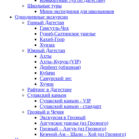
Комфортный тур по Дагестану
Школьные туры
Мини-экспедиция для школьников
Однодневные экскурсии
Горный Дагестан
Гамсутль-Чох
Гуниб-Салтинское ущелье
Кахиб-Гоор
Хунзах
Южный Дагестан
Ахты
Ахты–Куруш (VIP)
Дербент (обзорная)
Кубачи
Самурский лес
Хучни
Рафтинг в Дагестане
Сулакский каньон
Сулакский каньон - VIP
Сулакский каньон - стандарт
Грозный и Чечня
Экскурсия в Грозный
Аргунское ущелье (из Грозного)
Грозный – Аргун (из Грозного)
Кезеной-Ам – Шали – Хой (из Грозного)