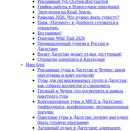
Рекламный тур Осетия-Ингушетия
График работы в Новогодние праздники
Экпедиция на Край Земли.
Рамадан 2026. Что нужно знать туристу?
Парк «Патриот» в Дербенте готовится к
открытию.
Без паники!
Dagestan Wild Trail 2026
Промышленный туризм в России и
Дагестане
Визит Дагестан делает отдых доступным!
Открытие аэропорта в Крснодаре
Наш блог
Рекламные туры в Дагестан и Чечню: зачем
они нужны и кому подходят
Туры для организованных групп в Дагестан:
как собрать коллектив и сэкономить
Грозный и Чечня: что посмотреть в рамках
пакетного тура
Корпоративные туры и MICE в Дагестане:
тимбилдинги, конференции, мотивационные
поездки
Пакетные туры в Дагестан: почему выгоднее
брать готовую программу
Активный отдых в Дагестане: адреналин,