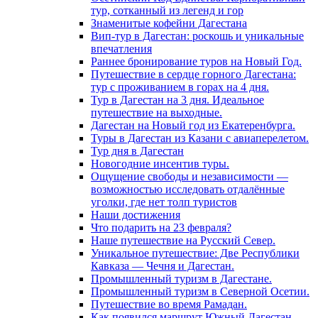
тур, сотканный из легенд и гор
Знаменитые кофейни Дагестана
Вип-тур в Дагестан: роскошь и уникальные
впечатления
Раннее бронирование туров на Новый Год.
Путешествие в сердце горного Дагестана:
тур с проживанием в горах на 4 дня.
Тур в Дагестан на 3 дня. Идеальное
путешествие на выходные.
Дагестан на Новый год из Екатеренбурга.
Туры в Дагестан из Казани с авиаперелетом.
Тур дня в Дагестан
Новогодние инсентив туры.
Ощущение свободы и независимости —
возможностью исследовать отдалённые
уголки, где нет толп туристов
Наши достижения
Что подарить на 23 февраля?
Наше путешествие на Русский Север.
Уникальное путешествие: Две Республики
Кавказа — Чечня и Дагестан.
Промышленный туризм в Дагестане.
Промышленный туризм в Северной Осетии.
Путешествие во время Рамадан.
Как появился маршрут Южный Дагестан.