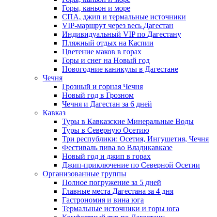
Горы, каньон и море
СПА, джип и термальные источники
VIP-маршрут через весь Дагестан
Индивидуальный VIP по Дагестану
Пляжный отдых на Каспии
Цветение маков в горах
Горы и снег на Новый год
Новогодние каникулы в Дагестане
Чечня
Грозный и горная Чечня
Новый год в Грозном
Чечня и Дагестан за 6 дней
Кавказ
Туры в Кавказские Минеральные Воды
Туры в Северную Осетию
Три республики: Осетия, Ингушетия, Чечня
Фестиваль пива во Владикавказе
Новый год и джип в горах
Джип-приключение по Северной Осетии
Организованные группы
Полное погружение за 5 дней
Главные места Дагестана за 4 дня
Гастрономия и вина юга
Термальные источники и горы юга