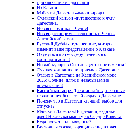
приключение и адреналин
Из Казани
Майский Дагестан -чудо природы!
Сулакский каньон -путешествие к чуду
Дагестана.
Новая изюминка в Чечне!
Новая достопримечательность в Чечне-
Английский замок
Русский Дубай - путешествие, которое
изменит ваше представление о Кавказе.
Окунуться в атмосферу чеченского
гостеприимства!
Новый курорт в Осетии -центр притяжения !
Лучшая компания по приему в Дагестане
Отдых в Дагестане на Каспийском море
2025: Солнце, пляж и незабываемые
впечатления!
Каспийское море: Древние тайны, песчаные
пляжи и незабываемый отдых в Дагестане.
Почему тур в Дагестан -лучший выбор для
отпуска?
Майский Дагестан:Встречай праздники
ярко! Незабываемый тур в Сердце Кавказа.
Куда поехать на выходные?
Восточная сказка, горящие огни, теплая