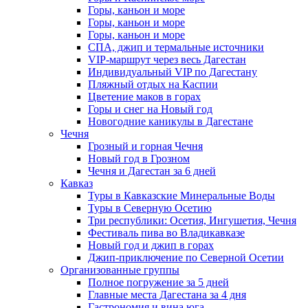
Горы, каньон и море
Горы, каньон и море
Горы, каньон и море
СПА, джип и термальные источники
VIP-маршрут через весь Дагестан
Индивидуальный VIP по Дагестану
Пляжный отдых на Каспии
Цветение маков в горах
Горы и снег на Новый год
Новогодние каникулы в Дагестане
Чечня
Грозный и горная Чечня
Новый год в Грозном
Чечня и Дагестан за 6 дней
Кавказ
Туры в Кавказские Минеральные Воды
Туры в Северную Осетию
Три республики: Осетия, Ингушетия, Чечня
Фестиваль пива во Владикавказе
Новый год и джип в горах
Джип-приключение по Северной Осетии
Организованные группы
Полное погружение за 5 дней
Главные места Дагестана за 4 дня
Гастрономия и вина юга