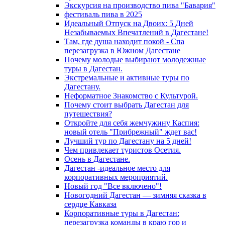
Экскурсия на производство пива "Бавария"
фестиваль пива в 2025
Идеальный Отпуск на Двоих: 5 Дней
Незабываемых Впечатлений в Дагестане!
Там, где душа находит покой - Спа
перезагрузка в Южном Дагестане
Почему молодые выбирают молодежные
туры в Дагестан.
Экстремальные и активные туры по
Дагестану.
Неформатное Знакомство с Культурой.
Почему стоит выбрать Дагестан для
путешествия?
Откройте для себя жемчужину Каспия:
новый отель "Прибрежный" ждет вас!
Лучший тур по Дагестану на 5 дней!
Чем привлекает туристов Осетия.
Осень в Дагестане.
Дагестан -идеальное место для
корпоративных мероприятий.
Новый год "Все включено"!
Новогодний Дагестан — зимняя сказка в
сердце Кавказа
Корпоративные туры в Дагестан:
перезагрузка команды в краю гор и