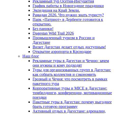
Рекламный тур Осетия-Ингушетия
График работы в Новогодние праздники
Экпедиция на Край Земли.
Рамадан 2026. Что нужно знать туристу?
Парк «Патриот» в Дербенте готовится к
открытию.
Без паники!
Dagestan Wild Trail 2026
Промышленный туризм в России и
Дагестане
Визит Дагестан делает отдых доступным!
Открытие аэропорта в Крснодаре
Наш блог
Рекламные туры в Дагестан и Чечню: зачем
они нужны и кому подходят
Туры для организованных групп в Дагестан:
как собрать коллектив и сэкономить
Грозный и Чечня: что посмотреть в рамках
пакетного тура
Корпоративные туры и MICE в Дагестане:
тимбилдинги, конференции, мотивационные
поездки
Пакетные туры в Дагестан: почему выгоднее
брать готовую программу
Активный отдых в Дагестане: адреналин,