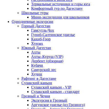
Термальные источники и горы юга
Комфортный тур по Дагестану
Школьные туры
Мини-экспедиция для школьников
Однодневные экскурсии
Горный Дагестан
Гамсутль-Чох
Гуниб-Салтинское ущелье
Кахиб-Гоор
Хунзах
Южный Дагестан
Ахты
Ахты–Куруш (VIP)
Дербент (обзорная)
Кубачи
Самурский лес
Хучни
Рафтинг в Дагестане
Сулакский каньон
Сулакский каньон - VIP
Сулакский каньон - стандарт
Грозный и Чечня
Экскурсия в Грозный
Аргунское ущелье (из Грозного)