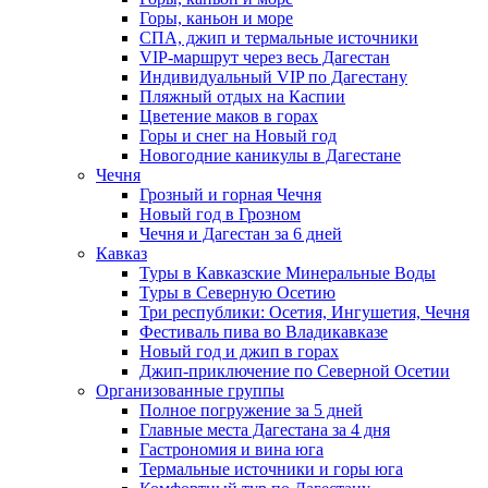
Горы, каньон и море
СПА, джип и термальные источники
VIP-маршрут через весь Дагестан
Индивидуальный VIP по Дагестану
Пляжный отдых на Каспии
Цветение маков в горах
Горы и снег на Новый год
Новогодние каникулы в Дагестане
Чечня
Грозный и горная Чечня
Новый год в Грозном
Чечня и Дагестан за 6 дней
Кавказ
Туры в Кавказские Минеральные Воды
Туры в Северную Осетию
Три республики: Осетия, Ингушетия, Чечня
Фестиваль пива во Владикавказе
Новый год и джип в горах
Джип-приключение по Северной Осетии
Организованные группы
Полное погружение за 5 дней
Главные места Дагестана за 4 дня
Гастрономия и вина юга
Термальные источники и горы юга