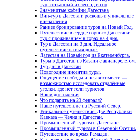
тур, сотканный из легенд и гор
Знаменитые кофейни Дагестана
Вип-тур в Дагестан: роскошь и уникальные
впечатления
Раннее бронирование туров на Новый Год.
Путешествие в сердце горного Дагестана:
тур с проживанием в горах на 4 дня.
Тур в Дагестан на 3 дня. Идеальное
путешествие на выходные.
Дагестан на Новый год из Екатеренбурга.
Туры в Дагестан из Казани с авиаперелетом.
Тур дня в Дагестан
Новогодние инсентив туры.
Ощущение свободы и независимости —
возможностью исследовать отдалённые
уголки, где нет толп туристов
Наши достижения
Что подарить на 23 февраля?
Наше путешествие на Русский Север.
Уникальное путешествие: Две Республики
Кавказа — Чечня и Дагестан.
Промышленный туризм в Дагестане.
Промышленный туризм в Северной Осетии.
Путешествие во время Рамадан.
Как появился маршрут Южный Дагестан.