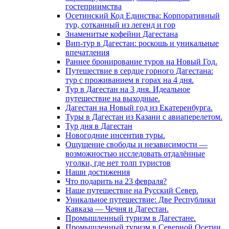
гостеприимства
Осетинский Код Единства: Корпоративный
тур, сотканный из легенд и гор
Знаменитые кофейни Дагестана
Вип-тур в Дагестан: роскошь и уникальные
впечатления
Раннее бронирование туров на Новый Год.
Путешествие в сердце горного Дагестана:
тур с проживанием в горах на 4 дня.
Тур в Дагестан на 3 дня. Идеальное
путешествие на выходные.
Дагестан на Новый год из Екатеренбурга.
Туры в Дагестан из Казани с авиаперелетом.
Тур дня в Дагестан
Новогодние инсентив туры.
Ощущение свободы и независимости —
возможностью исследовать отдалённые
уголки, где нет толп туристов
Наши достижения
Что подарить на 23 февраля?
Наше путешествие на Русский Север.
Уникальное путешествие: Две Республики
Кавказа — Чечня и Дагестан.
Промышленный туризм в Дагестане.
Промышленный туризм в Северной Осетии.