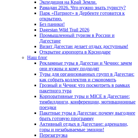
Экпедиция на Край Земли.
Рамадан 2026. Что нужно знать туристу?
Парк «Патриот» в Дербенте готовится к
открытию.
Без паники!
Dagestan Wild Trail 2026
Промышленный туризм в России и
Дагестане
Визит Дагестан делает отдых доступным!
Открытие аэропорта в Крснодаре
Наш блог
Рекламные туры в Дагестан и Чечню: зачем
они нужны и кому подходят
Туры для организованных групп в Дагестан:
как собрать коллектив и сэкономить
Грозный и Чечня: что посмотреть в рамках
пакетного тура
Корпоративные туры и MICE в Дагестане:
тимбилдинги, конференции, мотивационные
поездки
Пакетные туры в Дагестан: почему выгоднее
брать готовую программу
Активный отдых в Дагестане: адреналин,
горы и незабываемые эмоции!
Перезагрузка