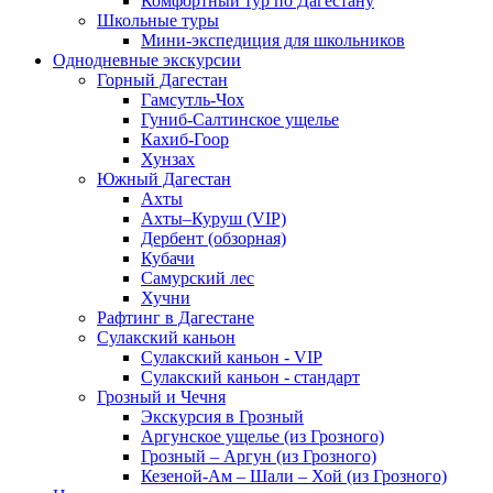
Комфортный тур по Дагестану
Школьные туры
Мини-экспедиция для школьников
Однодневные экскурсии
Горный Дагестан
Гамсутль-Чох
Гуниб-Салтинское ущелье
Кахиб-Гоор
Хунзах
Южный Дагестан
Ахты
Ахты–Куруш (VIP)
Дербент (обзорная)
Кубачи
Самурский лес
Хучни
Рафтинг в Дагестане
Сулакский каньон
Сулакский каньон - VIP
Сулакский каньон - стандарт
Грозный и Чечня
Экскурсия в Грозный
Аргунское ущелье (из Грозного)
Грозный – Аргун (из Грозного)
Кезеной-Ам – Шали – Хой (из Грозного)