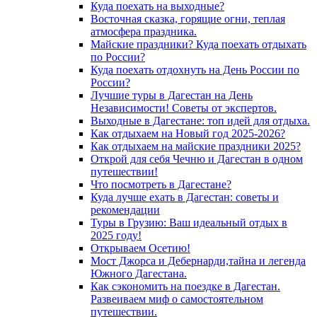
Куда поехать на выходные?
Восточная сказка, горящие огни, теплая
атмосфера праздника.
Майские праздники? Куда поехать отдыхать
по России?
Куда поехать отдохнуть на День России по
России?
Лучшие туры в Дагестан на День
Независимости! Советы от экспертов.
Выходные в Дагестане: топ идей для отдыха.
Как отдыхаем на Новый год 2025-2026?
Как отдыхаем на майские праздники 2025?
Открой для себя Чечню и Дагестан в одном
путешествии!
Что посмотреть в Дагестане?
Куда лучше ехать в Дагестан: советы и
рекомендации
Туры в Грузию: Ваш идеальный отдых в
2025 году!
Открываем Осетию!
Мост Джорса и Дебернарди,тайна и легенда
Южного Дагестана.
Как сэкономить на поездке в Дагестан.
Развеиваем миф о самостоятельном
путешествии.