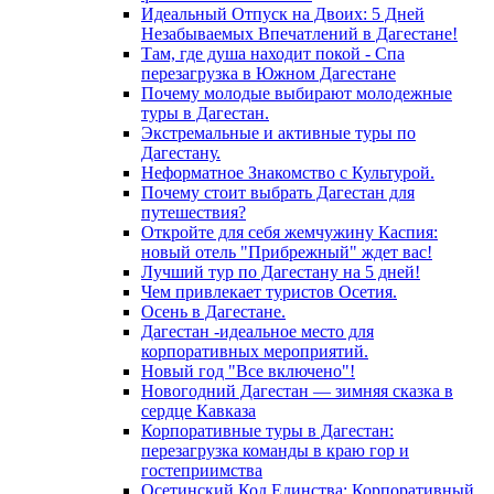
Идеальный Отпуск на Двоих: 5 Дней
Незабываемых Впечатлений в Дагестане!
Там, где душа находит покой - Спа
перезагрузка в Южном Дагестане
Почему молодые выбирают молодежные
туры в Дагестан.
Экстремальные и активные туры по
Дагестану.
Неформатное Знакомство с Культурой.
Почему стоит выбрать Дагестан для
путешествия?
Откройте для себя жемчужину Каспия:
новый отель "Прибрежный" ждет вас!
Лучший тур по Дагестану на 5 дней!
Чем привлекает туристов Осетия.
Осень в Дагестане.
Дагестан -идеальное место для
корпоративных мероприятий.
Новый год "Все включено"!
Новогодний Дагестан — зимняя сказка в
сердце Кавказа
Корпоративные туры в Дагестан:
перезагрузка команды в краю гор и
гостеприимства
Осетинский Код Единства: Корпоративный