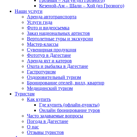
Грозный – Аргун (из Грозного)
Кезеной-Ам – Шали – Хой (из Грозного)
Наши услуги
Аренда автотранспорта
Услуги гида
Фото и видеосьемка
Заказ национальных артистов
Вертолетные туры и экскурсии
Мастер-классы
Сувенирная продукция
Фототур в Дагестане
Аренда яхт и катеров
Охота и рыбалка в Дагестане
Гастротуризм
Оздоровительный туризм
Бронирование отелей, вилл, квартир
Медицинский туризм
Туристам
Как купить
Где купить (офлайн-пункты)
Онлайн бронирование туров
Часто задаваемые вопросы
Погода в Дагестане
О нас
Отзывы туристов