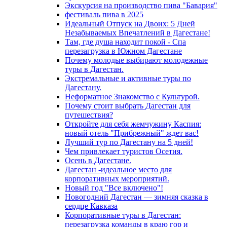
Экскурсия на производство пива "Бавария"
фестиваль пива в 2025
Идеальный Отпуск на Двоих: 5 Дней
Незабываемых Впечатлений в Дагестане!
Там, где душа находит покой - Спа
перезагрузка в Южном Дагестане
Почему молодые выбирают молодежные
туры в Дагестан.
Экстремальные и активные туры по
Дагестану.
Неформатное Знакомство с Культурой.
Почему стоит выбрать Дагестан для
путешествия?
Откройте для себя жемчужину Каспия:
новый отель "Прибрежный" ждет вас!
Лучший тур по Дагестану на 5 дней!
Чем привлекает туристов Осетия.
Осень в Дагестане.
Дагестан -идеальное место для
корпоративных мероприятий.
Новый год "Все включено"!
Новогодний Дагестан — зимняя сказка в
сердце Кавказа
Корпоративные туры в Дагестан:
перезагрузка команды в краю гор и