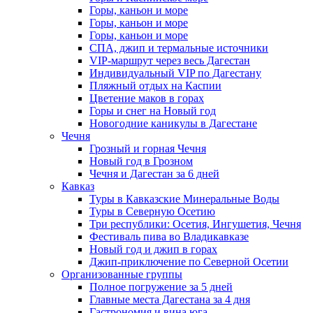
Горы, каньон и море
Горы, каньон и море
Горы, каньон и море
СПА, джип и термальные источники
VIP-маршрут через весь Дагестан
Индивидуальный VIP по Дагестану
Пляжный отдых на Каспии
Цветение маков в горах
Горы и снег на Новый год
Новогодние каникулы в Дагестане
Чечня
Грозный и горная Чечня
Новый год в Грозном
Чечня и Дагестан за 6 дней
Кавказ
Туры в Кавказские Минеральные Воды
Туры в Северную Осетию
Три республики: Осетия, Ингушетия, Чечня
Фестиваль пива во Владикавказе
Новый год и джип в горах
Джип-приключение по Северной Осетии
Организованные группы
Полное погружение за 5 дней
Главные места Дагестана за 4 дня
Гастрономия и вина юга