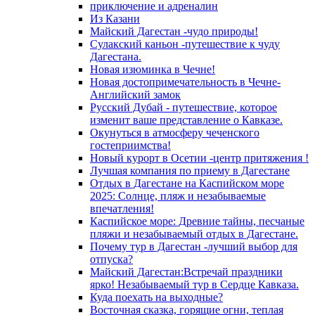
приключение и адреналин
Из Казани
Майский Дагестан -чудо природы!
Сулакский каньон -путешествие к чуду
Дагестана.
Новая изюминка в Чечне!
Новая достопримечательность в Чечне-
Английский замок
Русский Дубай - путешествие, которое
изменит ваше представление о Кавказе.
Окунуться в атмосферу чеченского
гостеприимства!
Новый курорт в Осетии -центр притяжения !
Лучшая компания по приему в Дагестане
Отдых в Дагестане на Каспийском море
2025: Солнце, пляж и незабываемые
впечатления!
Каспийское море: Древние тайны, песчаные
пляжи и незабываемый отдых в Дагестане.
Почему тур в Дагестан -лучший выбор для
отпуска?
Майский Дагестан:Встречай праздники
ярко! Незабываемый тур в Сердце Кавказа.
Куда поехать на выходные?
Восточная сказка, горящие огни, теплая