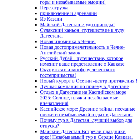
горы и незабываемые эмоции!
Перезагрузка
приключение и адреналин
Из Казани
Майский Дагестан -чудо природы!
Сулакский каньон -путешествие к чуду
Дагестана.
Новая изюминка в Чечне!
Новая достопримечательность в Чечне-
Английский замок
Русский Дубай - путешествие, которое
изменит ваше представление о Кавказе.
Окунуться в атмосферу чеченского
гостеприимства!
Новый курорт в Осетии -центр притяжения !
Лучшая компания по приему в Дагестане
Отдых в Дагестане на Каспийском море
2025: Солнце, пляж и незабываемые
впечатления!
Каспийское море: Древние тайны, песчаные
пляжи и незабываемый отдых в Дагестане.
Почему тур в Дагестан -лучший выбор для
отпуска?
Майский Дагестан:Встречай праздники
ярко! Незабываемый тур в Сердце Кавказа.