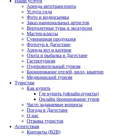
Наши услуги
Аренда автотранспорта
Услуги гида
Фото и видеосьемка
Заказ национальных артистов
Вертолетные туры и экскурсии
Мастер-классы
Сувенирная продукция
Фототур в Дагестане
Аренда яхт и катеров
Охота и рыбалка в Дагестане
Гастротуризм
Оздоровительный туризм
Бронирование отелей, вилл, квартир
Медицинский туризм
Туристам
Как купить
Где купить (офлайн-пункты)
Онлайн бронирование туров
Часто задаваемые вопросы
Погода в Дагестане
О нас
Отзывы туристов
Агентствам
Контакты (B2B)