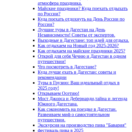
атмосфера праздника.
Майские праздники? Куда поехать отдыхать
по России?
Куда поехать отдохнуть на День России по
России?
Лучшие туры в Дагестан на День
Независимости! Советы от экспертов.
Выходные в Дагестане: топ идей для отдыха.
Как отдыхаем на Новый год 2025-2026?
Как отдыхаем на майские праздники 2025?
Открой для себя Чечню и Дагестан в одном
путешествии!
Что посмотреть в Дагестане?
Куда лучше ехать в Дагестан: советы и
рекомендации
Туры в Грузию: Ваш идеальный отдых в
2025 году!
Открываем Осетию!
Мост Джорса и Дебернарди,тайна и легенда
Южного Дагестана.
Как сэкономить на поездке в Дагестан.
Развеиваем миф о самостоятельном
путешествии.
Экскурсия на производство пива "Бавария"
фестиваль пива в 2025