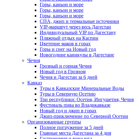
Горы, каньон и море
Горы, каньон и море
Горы, каньон и море
СПА, джип и термальные источники
VIP-маршрут через весь Дагестан
Индивидуальный VIP по Дагестану
Пляжный отдых на Каспии
Цветение маков в горах
Горы и снег на Новый год
Новогодние каникулы в Дагестане
Чечня
Грозный и горная Чечня
Новый год в Грозном
Чечня и Дагестан за 6 дней
Кавказ
Туры в Кавказские Минеральные Воды
Туры в Северную Осетию
Три республики: Осетия, Ингушетия, Чечня
Фестиваль пива во Владикавказе
Новый год и джип в горах
Джип-приключение по Северной Осетии
Организованные группы
Полное погружение за 5 дней
Главные места Дагестана за 4 дня
Гастрономия и вина юга