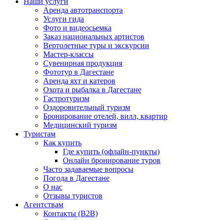
Наши услуги
Аренда автотранспорта
Услуги гида
Фото и видеосьемка
Заказ национальных артистов
Вертолетные туры и экскурсии
Мастер-классы
Сувенирная продукция
Фототур в Дагестане
Аренда яхт и катеров
Охота и рыбалка в Дагестане
Гастротуризм
Оздоровительный туризм
Бронирование отелей, вилл, квартир
Медицинский туризм
Туристам
Как купить
Где купить (офлайн-пункты)
Онлайн бронирование туров
Часто задаваемые вопросы
Погода в Дагестане
О нас
Отзывы туристов
Агентствам
Контакты (B2B)