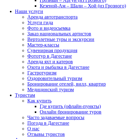
Грозный – Аргун (из Грозного)
Кезеной-Ам – Шали – Хой (из Грозного)
Наши услуги
Аренда автотранспорта
Услуги гида
Фото и видеосьемка
Заказ национальных артистов
Вертолетные туры и экскурсии
Мастер-классы
Сувенирная продукция
Фототур в Дагестане
Аренда яхт и катеров
Охота и рыбалка в Дагестане
Гастротуризм
Оздоровительный туризм
Бронирование отелей, вилл, квартир
Медицинский туризм
Туристам
Как купить
Где купить (офлайн-пункты)
Онлайн бронирование туров
Часто задаваемые вопросы
Погода в Дагестане
О нас
Отзывы туристов