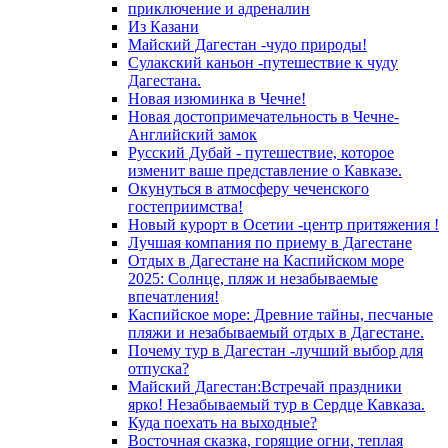
приключение и адреналин
Из Казани
Майский Дагестан -чудо природы!
Сулакский каньон -путешествие к чуду
Дагестана.
Новая изюминка в Чечне!
Новая достопримечательность в Чечне-
Английский замок
Русский Дубай - путешествие, которое
изменит ваше представление о Кавказе.
Окунуться в атмосферу чеченского
гостеприимства!
Новый курорт в Осетии -центр притяжения !
Лучшая компания по приему в Дагестане
Отдых в Дагестане на Каспийском море
2025: Солнце, пляж и незабываемые
впечатления!
Каспийское море: Древние тайны, песчаные
пляжи и незабываемый отдых в Дагестане.
Почему тур в Дагестан -лучший выбор для
отпуска?
Майский Дагестан:Встречай праздники
ярко! Незабываемый тур в Сердце Кавказа.
Куда поехать на выходные?
Восточная сказка, горящие огни, теплая