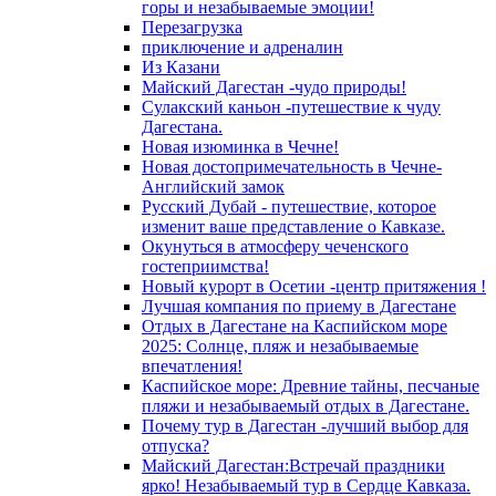
горы и незабываемые эмоции!
Перезагрузка
приключение и адреналин
Из Казани
Майский Дагестан -чудо природы!
Сулакский каньон -путешествие к чуду
Дагестана.
Новая изюминка в Чечне!
Новая достопримечательность в Чечне-
Английский замок
Русский Дубай - путешествие, которое
изменит ваше представление о Кавказе.
Окунуться в атмосферу чеченского
гостеприимства!
Новый курорт в Осетии -центр притяжения !
Лучшая компания по приему в Дагестане
Отдых в Дагестане на Каспийском море
2025: Солнце, пляж и незабываемые
впечатления!
Каспийское море: Древние тайны, песчаные
пляжи и незабываемый отдых в Дагестане.
Почему тур в Дагестан -лучший выбор для
отпуска?
Майский Дагестан:Встречай праздники
ярко! Незабываемый тур в Сердце Кавказа.