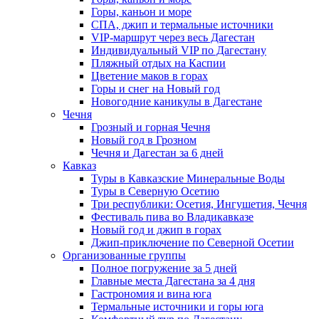
Горы, каньон и море
СПА, джип и термальные источники
VIP-маршрут через весь Дагестан
Индивидуальный VIP по Дагестану
Пляжный отдых на Каспии
Цветение маков в горах
Горы и снег на Новый год
Новогодние каникулы в Дагестане
Чечня
Грозный и горная Чечня
Новый год в Грозном
Чечня и Дагестан за 6 дней
Кавказ
Туры в Кавказские Минеральные Воды
Туры в Северную Осетию
Три республики: Осетия, Ингушетия, Чечня
Фестиваль пива во Владикавказе
Новый год и джип в горах
Джип-приключение по Северной Осетии
Организованные группы
Полное погружение за 5 дней
Главные места Дагестана за 4 дня
Гастрономия и вина юга
Термальные источники и горы юга