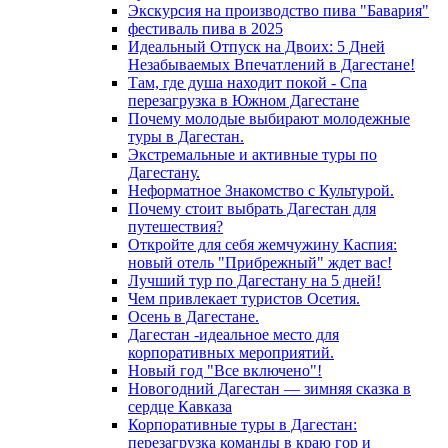
Экскурсия на производство пива "Бавария"
фестиваль пива в 2025
Идеальный Отпуск на Двоих: 5 Дней
Незабываемых Впечатлений в Дагестане!
Там, где душа находит покой - Спа
перезагрузка в Южном Дагестане
Почему молодые выбирают молодежные
туры в Дагестан.
Экстремальные и активные туры по
Дагестану.
Неформатное Знакомство с Культурой.
Почему стоит выбрать Дагестан для
путешествия?
Откройте для себя жемчужину Каспия:
новый отель "Прибрежный" ждет вас!
Лучший тур по Дагестану на 5 дней!
Чем привлекает туристов Осетия.
Осень в Дагестане.
Дагестан -идеальное место для
корпоративных мероприятий.
Новый год "Все включено"!
Новогодний Дагестан — зимняя сказка в
сердце Кавказа
Корпоративные туры в Дагестан:
перезагрузка команды в краю гор и