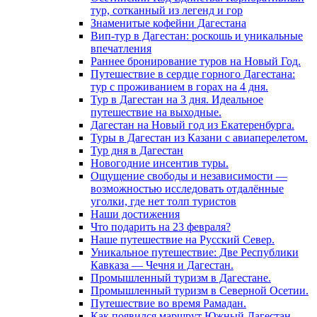
тур, сотканный из легенд и гор
Знаменитые кофейни Дагестана
Вип-тур в Дагестан: роскошь и уникальные
впечатления
Раннее бронирование туров на Новый Год.
Путешествие в сердце горного Дагестана:
тур с проживанием в горах на 4 дня.
Тур в Дагестан на 3 дня. Идеальное
путешествие на выходные.
Дагестан на Новый год из Екатеренбурга.
Туры в Дагестан из Казани с авиаперелетом.
Тур дня в Дагестан
Новогодние инсентив туры.
Ощущение свободы и независимости —
возможностью исследовать отдалённые
уголки, где нет толп туристов
Наши достижения
Что подарить на 23 февраля?
Наше путешествие на Русский Север.
Уникальное путешествие: Две Республики
Кавказа — Чечня и Дагестан.
Промышленный туризм в Дагестане.
Промышленный туризм в Северной Осетии.
Путешествие во время Рамадан.
Как появился маршрут Южный Дагестан.