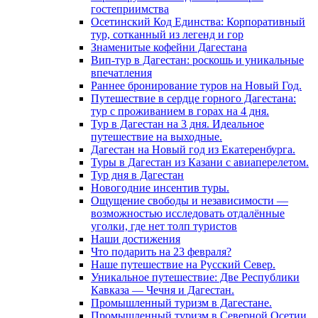
гостеприимства
Осетинский Код Единства: Корпоративный
тур, сотканный из легенд и гор
Знаменитые кофейни Дагестана
Вип-тур в Дагестан: роскошь и уникальные
впечатления
Раннее бронирование туров на Новый Год.
Путешествие в сердце горного Дагестана:
тур с проживанием в горах на 4 дня.
Тур в Дагестан на 3 дня. Идеальное
путешествие на выходные.
Дагестан на Новый год из Екатеренбурга.
Туры в Дагестан из Казани с авиаперелетом.
Тур дня в Дагестан
Новогодние инсентив туры.
Ощущение свободы и независимости —
возможностью исследовать отдалённые
уголки, где нет толп туристов
Наши достижения
Что подарить на 23 февраля?
Наше путешествие на Русский Север.
Уникальное путешествие: Две Республики
Кавказа — Чечня и Дагестан.
Промышленный туризм в Дагестане.
Промышленный туризм в Северной Осетии.