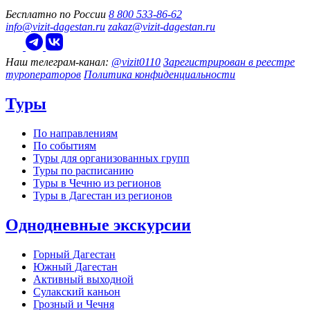
Бесплатно по России
8 800 533-86-62
info@vizit-dagestan.ru
zakaz@vizit-dagestan.ru
Наш телеграм‑канал:
@vizit0110
Зарегистрирован в реестре
туроператоров
Политика конфиденциальности
Туры
По направлениям
По событиям
Туры для организованных групп
Туры по расписанию
Туры в Чечню из регионов
Туры в Дагестан из регионов
Однодневные экскурсии
Горный Дагестан
Южный Дагестан
Активный выходной
Сулакский каньон
Грозный и Чечня