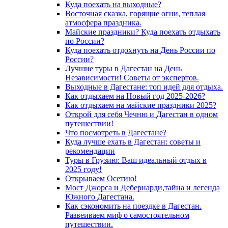
Куда поехать на выходные?
Восточная сказка, горящие огни, теплая
атмосфера праздника.
Майские праздники? Куда поехать отдыхать
по России?
Куда поехать отдохнуть на День России по
России?
Лучшие туры в Дагестан на День
Независимости! Советы от экспертов.
Выходные в Дагестане: топ идей для отдыха.
Как отдыхаем на Новый год 2025-2026?
Как отдыхаем на майские праздники 2025?
Открой для себя Чечню и Дагестан в одном
путешествии!
Что посмотреть в Дагестане?
Куда лучше ехать в Дагестан: советы и
рекомендации
Туры в Грузию: Ваш идеальный отдых в
2025 году!
Открываем Осетию!
Мост Джорса и Дебернарди,тайна и легенда
Южного Дагестана.
Как сэкономить на поездке в Дагестан.
Развеиваем миф о самостоятельном
путешествии.