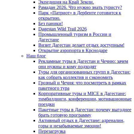
Экпедиция на Край Земли.
Рамадан 2026. Что нужно знать туристу?
Парк «Патриот» в Дербенте готовится к
открытию.
Без паники!
Dagestan Wild Trail 2026
Промышленный туризм в России и
Дагестане
Визит Дагестан делает отдых доступным!
Открытие аэропорта в Крснодаре
Наш блог
Рекламные туры в Дагестан и Чечню: зачем
они нужны и кому подходят
Туры для организованных групп в Дагестан:
как собрать коллектив и сэкономить
Грозный и Чечня: что посмотреть в рамках
пакетного тура
Корпоративные туры и MICE в Дагестане:
тимбилдинги, конференции, мотивационные
поездки
Пакетные туры в Дагестан: почему выгоднее
брать готовую программу
Активный отдых в Дагестане: адреналин,
горы и незабываемые эмоции!
Перезагрузка