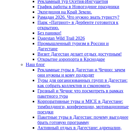
Рекламный тур Осетия-Ингушетия
График работы в Новогодние праздники
Экпедиция на Край Земли.
Рамадан 2026. Что нужно знать туристу?
Парк «Патриот» в Дербенте готовится к
открытию.
Без паники!
Dagestan Wild Trail 2026
Промышленный туризм в России и
Дагестане
Визит Дагестан делает отдых доступным!
Открытие аэропорта в Крснодаре
Наш блог
Рекламные туры в Дагестан и Чечню: зачем
они нужны и кому подходят
Туры для организованных групп в Дагестан:
как собрать коллектив и сэкономить
Грозный и Чечня: что посмотреть в рамках
пакетного тура
Корпоративные туры и MICE в Дагестане:
тимбилдинги, конференции, мотивационные
поездки
Пакетные туры в Дагестан: почему выгоднее
брать готовую программу
Активный отдых в Дагестане: адреналин,