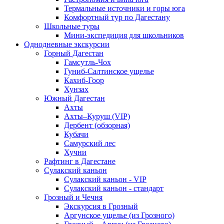
Термальные источники и горы юга
Комфортный тур по Дагестану
Школьные туры
Мини-экспедиция для школьников
Однодневные экскурсии
Горный Дагестан
Гамсутль-Чох
Гуниб-Салтинское ущелье
Кахиб-Гоор
Хунзах
Южный Дагестан
Ахты
Ахты–Куруш (VIP)
Дербент (обзорная)
Кубачи
Самурский лес
Хучни
Рафтинг в Дагестане
Сулакский каньон
Сулакский каньон - VIP
Сулакский каньон - стандарт
Грозный и Чечня
Экскурсия в Грозный
Аргунское ущелье (из Грозного)