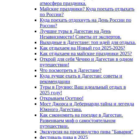
атмосфера праздника.
Майские праздники? Куда поехать отдыхать
по России?
Куда поехать отдохнуть на День России по
России?
Лучшие туры в Дагестан на День
Независимости! Советы от экспертов.
Выходные в Дагестане: топ идей для отдыха.
Как отдыхаем на Новый год 2025-2026?
Как отдыхаем на майские праздники 2025?
Открой для себя Чечню и Дагестан в одном
путешествии!
Что посмотреть в Дагестане?
Куда лучше ехать в Дагестан: советы и
рекомендации
Туры в Грузию: Ваш идеальный отдых в
2025 году!
Открываем Осетию!
Мост Джорса и Дебернарди,тайна и легенда
Южного Дагестана.
Как сэкономить на поездке в Дагестан.
Развеиваем миф о самостоятельном
путешествии.
Экскурсия на производство пива "Бавария"
фестиваль пива в 2025