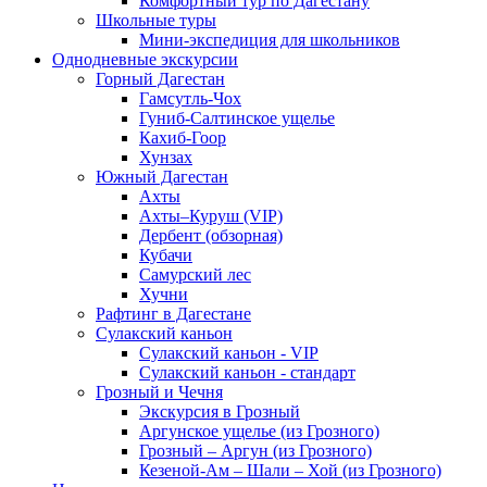
Комфортный тур по Дагестану
Школьные туры
Мини-экспедиция для школьников
Однодневные экскурсии
Горный Дагестан
Гамсутль-Чох
Гуниб-Салтинское ущелье
Кахиб-Гоор
Хунзах
Южный Дагестан
Ахты
Ахты–Куруш (VIP)
Дербент (обзорная)
Кубачи
Самурский лес
Хучни
Рафтинг в Дагестане
Сулакский каньон
Сулакский каньон - VIP
Сулакский каньон - стандарт
Грозный и Чечня
Экскурсия в Грозный
Аргунское ущелье (из Грозного)
Грозный – Аргун (из Грозного)
Кезеной-Ам – Шали – Хой (из Грозного)