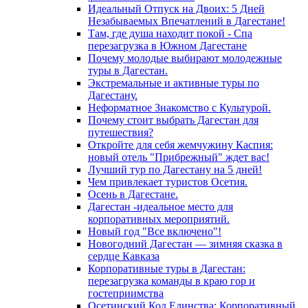
Идеальный Отпуск на Двоих: 5 Дней
Незабываемых Впечатлений в Дагестане!
Там, где душа находит покой - Спа
перезагрузка в Южном Дагестане
Почему молодые выбирают молодежные
туры в Дагестан.
Экстремальные и активные туры по
Дагестану.
Неформатное Знакомство с Культурой.
Почему стоит выбрать Дагестан для
путешествия?
Откройте для себя жемчужину Каспия:
новый отель "Прибрежный" ждет вас!
Лучший тур по Дагестану на 5 дней!
Чем привлекает туристов Осетия.
Осень в Дагестане.
Дагестан -идеальное место для
корпоративных мероприятий.
Новый год "Все включено"!
Новогодний Дагестан — зимняя сказка в
сердце Кавказа
Корпоративные туры в Дагестан:
перезагрузка команды в краю гор и
гостеприимства
Осетинский Код Единства: Корпоративный