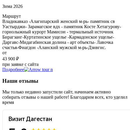
Зима 2026
Маршрут
Владикавказ -Алагипарский женский м-рь- памятник св
Уастырджи- Зарамагское вдх - памятник Косте Хетагурову-
горнолыжный курорт Мамисон - термальный источник
Бирагзанг-Куртатинское ущелье -Кармадонское ущелье-
Даргавс-Мидагабинская долина - арт объекты- Лавочка
счастья-Фиагдон -Аланский мужской м-рь-Дзивгис.
от
43 900 ₽
при заявке с сайта
Подробнее
Наши отзывы
Мы только недавно запустили сайт, начинаем активно
собирать отзывы о нашей работе! Благодарим всех, кто уделил
время