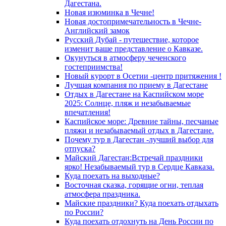
Дагестана.
Новая изюминка в Чечне!
Новая достопримечательность в Чечне-
Английский замок
Русский Дубай - путешествие, которое
изменит ваше представление о Кавказе.
Окунуться в атмосферу чеченского
гостеприимства!
Новый курорт в Осетии -центр притяжения !
Лучшая компания по приему в Дагестане
Отдых в Дагестане на Каспийском море
2025: Солнце, пляж и незабываемые
впечатления!
Каспийское море: Древние тайны, песчаные
пляжи и незабываемый отдых в Дагестане.
Почему тур в Дагестан -лучший выбор для
отпуска?
Майский Дагестан:Встречай праздники
ярко! Незабываемый тур в Сердце Кавказа.
Куда поехать на выходные?
Восточная сказка, горящие огни, теплая
атмосфера праздника.
Майские праздники? Куда поехать отдыхать
по России?
Куда поехать отдохнуть на День России по