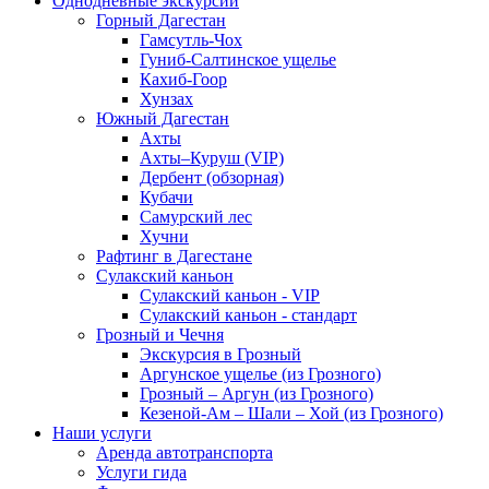
Однодневные экскурсии
Горный Дагестан
Гамсутль-Чох
Гуниб-Салтинское ущелье
Кахиб-Гоор
Хунзах
Южный Дагестан
Ахты
Ахты–Куруш (VIP)
Дербент (обзорная)
Кубачи
Самурский лес
Хучни
Рафтинг в Дагестане
Сулакский каньон
Сулакский каньон - VIP
Сулакский каньон - стандарт
Грозный и Чечня
Экскурсия в Грозный
Аргунское ущелье (из Грозного)
Грозный – Аргун (из Грозного)
Кезеной-Ам – Шали – Хой (из Грозного)
Наши услуги
Аренда автотранспорта
Услуги гида