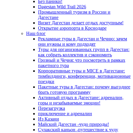
Без паники!
Dagestan Wild Trail 2026
Промышленный туризм в России и
Дагестане
Визит Дагестан делает отдых доступным!
Открытие аэропорта в Крснодаре
Наш блог
Рекламные туры в Дагестан и Чечню: зачем
они нужны и кому подходят
Туры для организованных групп в Дагестан:
как собрать коллектив и сэкономить
Грозный и Чечня: что посмотреть в рамках
пакетного тура
Корпоративные туры и MICE в Дагестане:
тимбилдинги, конференции, мотивационные
поездки
Пакетные туры в Дагестан: почему выгоднее
брать готовую программу
Активный отдых в Дагестане: адреналин,
горы и незабываемые эмоции!
Перезагрузка
приключение и адреналин
Из Казани
Майский Дагестан -чудо природы!
Сулакский каньон -путешествие к чуду