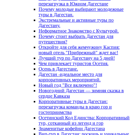
перезагрузка в Южном Дагестане
Почему молодые выбирают молодежные
туры в Дагестан.
Экстремальные и активные туры по
Дагестану.
Неформатное Знакомство с Культурой.
Почему стоит выбрать Дагестан для
путешествия?
Откройте для себя жемчужину Каспия:
новый отель "Прибрежный" ждет вас!
Лучший тур по Дагестану на 5 дней!
Чем привлекает туристов Осетия.
Осень в Дагестане.
Дагестан -идеальное место для
корпоративных мероприятий.
Новый год "Все включено"!
Новогодний Дагестан — зимняя сказка в
сердце Кавказа
Корпоративные туры в Дагестан:
перезагрузка команды в краю гор и
гостеприимства
Осетинский Код Единства: Корпоративный
тур, сотканный из легенд и гор
Знаменитые кофейни Дагестана
Вип-тур в Дагестан: роскошь и уникальные