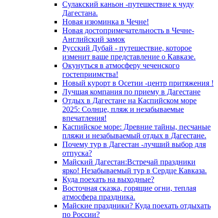
Сулакский каньон -путешествие к чуду
Дагестана.
Новая изюминка в Чечне!
Новая достопримечательность в Чечне-
Английский замок
Русский Дубай - путешествие, которое
изменит ваше представление о Кавказе.
Окунуться в атмосферу чеченского
гостеприимства!
Новый курорт в Осетии -центр притяжения !
Лучшая компания по приему в Дагестане
Отдых в Дагестане на Каспийском море
2025: Солнце, пляж и незабываемые
впечатления!
Каспийское море: Древние тайны, песчаные
пляжи и незабываемый отдых в Дагестане.
Почему тур в Дагестан -лучший выбор для
отпуска?
Майский Дагестан:Встречай праздники
ярко! Незабываемый тур в Сердце Кавказа.
Куда поехать на выходные?
Восточная сказка, горящие огни, теплая
атмосфера праздника.
Майские праздники? Куда поехать отдыхать
по России?