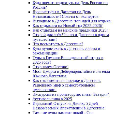
Куда поехать отдохнуть на День России по
России?
Лучшие туры в Дагестан на День
Независимости! Советы от экспертов.
Выходные в Дагестане: топ идей для отдыха.
Как отдыхаем на Новый год 2025-2026?
Как отдыхаем на майские праздники 2025?
Открой для себя Чечню и Дагестан в одном
путешествии!
Что посмотреть в Дагестане?
Куда лучше ехать в Дагестан: советы и
рекомендации
Туры в Грузию: Ваш идеальный отдых в
2025 году!
Открываем Осетию!
Мост Джорса и Дебернарди,тайна и легенда
Южного Дагестана.
Как сэкономить на поездке в Дагестан.
Развеиваем миф о самостоятельном
путешествии.
Экскурсия на производство пива "Бавария"
фестиваль пива в 2025
Идеальный Отпуск на Двоих: 5 Дней
Незабываемых Впечатлений в Дагестане!
Там, где душа находит покой - Спа