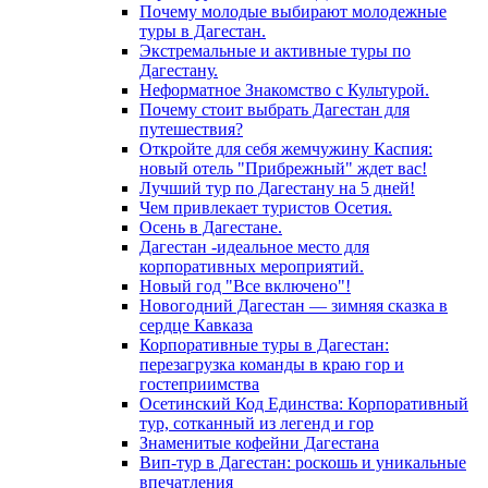
Почему молодые выбирают молодежные
туры в Дагестан.
Экстремальные и активные туры по
Дагестану.
Неформатное Знакомство с Культурой.
Почему стоит выбрать Дагестан для
путешествия?
Откройте для себя жемчужину Каспия:
новый отель "Прибрежный" ждет вас!
Лучший тур по Дагестану на 5 дней!
Чем привлекает туристов Осетия.
Осень в Дагестане.
Дагестан -идеальное место для
корпоративных мероприятий.
Новый год "Все включено"!
Новогодний Дагестан — зимняя сказка в
сердце Кавказа
Корпоративные туры в Дагестан:
перезагрузка команды в краю гор и
гостеприимства
Осетинский Код Единства: Корпоративный
тур, сотканный из легенд и гор
Знаменитые кофейни Дагестана
Вип-тур в Дагестан: роскошь и уникальные
впечатления