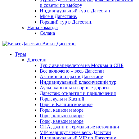
и советы по выбору
Индивидуальный тур в Дагестан
Mice в Дагестане.
Горящий тур в Дагестан.
Наша команда
Селана
Визит Дагестан
Туры
Дагестан
Тур с авиаперелетом из Москвы и СПБ
Все включено – весь Дагестан
Активный отдых в Дагестане
Индивидуальный классический тур
Аулы, каньоны и горные дороги
Дагестан: открытия и приключения
Горы, аулы и Каспий
Горы и Каспийское море
Горы, каньон и море
Горы, каньон и море
Горы, каньон и море
СПА, джип и термальные источники
VIP-маршрут через весь Дагестан
Индивидуальный VIP по Дагестану