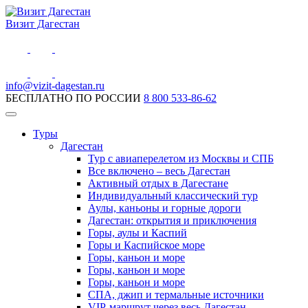
Визит Дагестан
info@vizit-dagestan.ru
БЕСПЛАТНО ПО РОССИИ
8 800 533-86-62
Туры
Дагестан
Тур с авиаперелетом из Москвы и СПБ
Все включено – весь Дагестан
Активный отдых в Дагестане
Индивидуальный классический тур
Аулы, каньоны и горные дороги
Дагестан: открытия и приключения
Горы, аулы и Каспий
Горы и Каспийское море
Горы, каньон и море
Горы, каньон и море
Горы, каньон и море
СПА, джип и термальные источники
VIP-маршрут через весь Дагестан