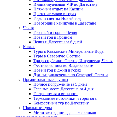
Индивидуальный VIP по Дагестану
Пляжный отдых на Каспии
Цветение маков в горах
Горы и снег на Новый год
Новогодние каникулы в Дагестане
Чечня
Грозный и горная Чечня
Новый год в Грозном
Чечня и Дагестан за 6 дней
Кавказ
Туры в Кавказские Минеральные Воды
Туры в Северную Осетию
Три республики: Осетия, Ингушетия, Чечня
Фестиваль пива во Владикавказе
Новый год и джип в горах
Джип-приключение по Северной Осетии
Организованные группы
Полное погружение за 5 дней
Главные места Дагестана за 4 дня
Гастрономия и вина юга
Термальные источники и горы юга
Комфортный тур по Дагестану
Школьные туры
Мини-экспедиция для школьников