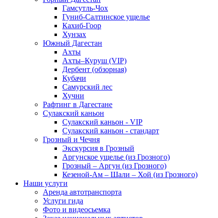
Гамсутль-Чох
Гуниб-Салтинское ущелье
Кахиб-Гоор
Хунзах
Южный Дагестан
Ахты
Ахты–Куруш (VIP)
Дербент (обзорная)
Кубачи
Самурский лес
Хучни
Рафтинг в Дагестане
Сулакский каньон
Сулакский каньон - VIP
Сулакский каньон - стандарт
Грозный и Чечня
Экскурсия в Грозный
Аргунское ущелье (из Грозного)
Грозный – Аргун (из Грозного)
Кезеной-Ам – Шали – Хой (из Грозного)
Наши услуги
Аренда автотранспорта
Услуги гида
Фото и видеосьемка