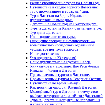
Раннее бронирование туров на Новый Год.
Путешествие в сердце горного Дагестана:
тур с проживанием в горах на 4 дня.
Тур в Дагестан на 3 дня. Идеальное
путешествие на выходные.
Дагестан на Новый год из Екатеренбурга.
Туры в Дагестан из Казани с авиаперелетом.
Тур дня в Дагестан
Новогодние инсентив туры.
Ощущение свободы и независимости —
возможностью исследовать отдалённые
уголки, где нет толп туристов
Наши достижения
Что подарить на 23 февраля?
Наше путешествие на Русский Север.
Уникальное путешествие: Две Республики
Кавказа — Чечня и Дагестан.
Промышленный туризм в Дагестане.
Промышленный туризм в Северной Осетии.
Путешествие во время Рамадан.
Как появился маршрут Южный Дагестан.
Молодёжный тур в Дагестан: почему стоит
выбрать от туроператора «Визит Дагестан»?
Туры в Дагестан: Популярные направлення
и советы по выбору