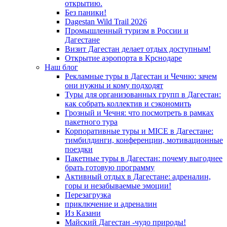
открытию.
Без паники!
Dagestan Wild Trail 2026
Промышленный туризм в России и
Дагестане
Визит Дагестан делает отдых доступным!
Открытие аэропорта в Крснодаре
Наш блог
Рекламные туры в Дагестан и Чечню: зачем
они нужны и кому подходят
Туры для организованных групп в Дагестан:
как собрать коллектив и сэкономить
Грозный и Чечня: что посмотреть в рамках
пакетного тура
Корпоративные туры и MICE в Дагестане:
тимбилдинги, конференции, мотивационные
поездки
Пакетные туры в Дагестан: почему выгоднее
брать готовую программу
Активный отдых в Дагестане: адреналин,
горы и незабываемые эмоции!
Перезагрузка
приключение и адреналин
Из Казани
Майский Дагестан -чудо природы!