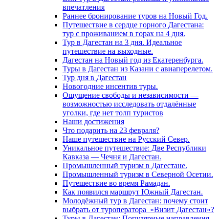
впечатления
Раннее бронирование туров на Новый Год.
Путешествие в сердце горного Дагестана:
тур с проживанием в горах на 4 дня.
Тур в Дагестан на 3 дня. Идеальное
путешествие на выходные.
Дагестан на Новый год из Екатеренбурга.
Туры в Дагестан из Казани с авиаперелетом.
Тур дня в Дагестан
Новогодние инсентив туры.
Ощущение свободы и независимости —
возможностью исследовать отдалённые
уголки, где нет толп туристов
Наши достижения
Что подарить на 23 февраля?
Наше путешествие на Русский Север.
Уникальное путешествие: Две Республики
Кавказа — Чечня и Дагестан.
Промышленный туризм в Дагестане.
Промышленный туризм в Северной Осетии.
Путешествие во время Рамадан.
Как появился маршрут Южный Дагестан.
Молодёжный тур в Дагестан: почему стоит
выбрать от туроператора «Визит Дагестан»?
Туры в Дагестан: Популярные направлення