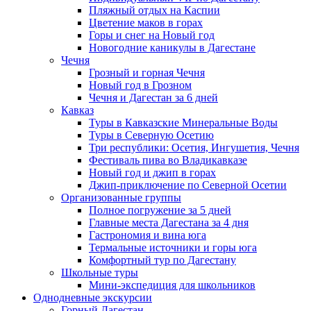
Пляжный отдых на Каспии
Цветение маков в горах
Горы и снег на Новый год
Новогодние каникулы в Дагестане
Чечня
Грозный и горная Чечня
Новый год в Грозном
Чечня и Дагестан за 6 дней
Кавказ
Туры в Кавказские Минеральные Воды
Туры в Северную Осетию
Три республики: Осетия, Ингушетия, Чечня
Фестиваль пива во Владикавказе
Новый год и джип в горах
Джип-приключение по Северной Осетии
Организованные группы
Полное погружение за 5 дней
Главные места Дагестана за 4 дня
Гастрономия и вина юга
Термальные источники и горы юга
Комфортный тур по Дагестану
Школьные туры
Мини-экспедиция для школьников
Однодневные экскурсии
Горный Дагестан