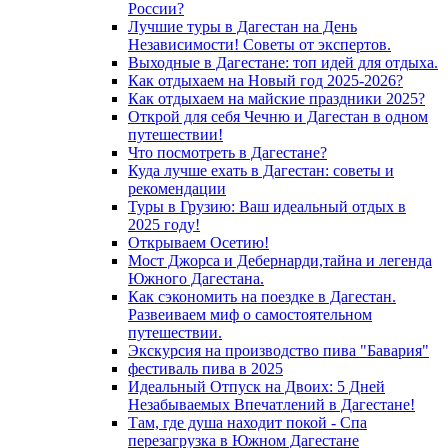
России?
Лучшие туры в Дагестан на День
Независимости! Советы от экспертов.
Выходные в Дагестане: топ идей для отдыха.
Как отдыхаем на Новый год 2025-2026?
Как отдыхаем на майские праздники 2025?
Открой для себя Чечню и Дагестан в одном
путешествии!
Что посмотреть в Дагестане?
Куда лучше ехать в Дагестан: советы и
рекомендации
Туры в Грузию: Ваш идеальный отдых в
2025 году!
Открываем Осетию!
Мост Джорса и Дебернарди,тайна и легенда
Южного Дагестана.
Как сэкономить на поездке в Дагестан.
Развеиваем миф о самостоятельном
путешествии.
Экскурсия на производство пива "Бавария"
фестиваль пива в 2025
Идеальный Отпуск на Двоих: 5 Дней
Незабываемых Впечатлений в Дагестане!
Там, где душа находит покой - Спа
перезагрузка в Южном Дагестане