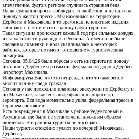
впечатление, будто в регионе случилась страшная беда.
Наша компания просит соблюдать спокойствие и не идти на
поводу у желтой прессы. Мы находимся на территории
Дербента и Махачкалы в то время как непонятные издания
собирают сплетни и сеют панику среди туристов.
Такая ситуация происходит каждый год при сильных дождях
из за халатности руководства Региона. А именно не были
сделанны ливневки и вода скапливалась в некоторых
районах, которые не имеют отношение к туристическим
локациям.
Сегодня, 05.04.26 были вбросы в сеть интернета по поводу
потопов в Дербенте и размытия федеральной дороги Дербент
-аэропорт Махачкала.
Информируем Вас, что это неправда и кто то намеренно
вносит панику среди граждан.
Сегодня у нас проходили плановые экскурсии по Дербенту и
по Махачкале, также есть видеофиксация дороги до
аэропорта. Вся вода моментально ушла, федеральная трасса в
хорошем состоянии.
Есть повреждения в Махачкале в районе Редукторный и
Акушинка, где были не установлены должным образом
ливневки. Эти районы туристы не посещают.
Наши туристы спокойно гуляют по вечерней Махачкале,
Дербенту.