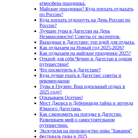
атмосфера праздника.
Майские праздники? Куда поехать отдыхать
по России?
Куда поехать отдохнуть на День России по
России?
Лучшие туры в Дагестан на День
Независимости! Советы от экспертов.
Выходные в Дагестане: топ идей для отдыха.
Как отдыхаем на Новый год 2025-2026?
Как отдыхаем на майские праздники 2025?
Открой для себя Чечню и Дагестан в одном
путешествии!
Что посмотреть в Дагестане?
Куда лучше ехать в Дагестан: советы и
рекомендации
Туры в Грузию: Ваш идеальный отдых в
2025 году!
Открываем Осетию!
Мост Джорса и Дебернарди,тайна и легенда
Южного Дагестана.
Как сэкономить на поездке в Дагестан.
Развеиваем миф о самостоятельном
путешествии.
Экскурсия на производство пива "Бавария"
фестиваль пива в 2025