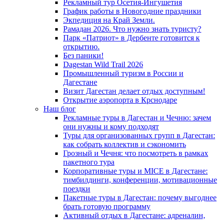
Рекламный тур Осетия-Ингушетия
График работы в Новогодние праздники
Экпедиция на Край Земли.
Рамадан 2026. Что нужно знать туристу?
Парк «Патриот» в Дербенте готовится к
открытию.
Без паники!
Dagestan Wild Trail 2026
Промышленный туризм в России и
Дагестане
Визит Дагестан делает отдых доступным!
Открытие аэропорта в Крснодаре
Наш блог
Рекламные туры в Дагестан и Чечню: зачем
они нужны и кому подходят
Туры для организованных групп в Дагестан:
как собрать коллектив и сэкономить
Грозный и Чечня: что посмотреть в рамках
пакетного тура
Корпоративные туры и MICE в Дагестане:
тимбилдинги, конференции, мотивационные
поездки
Пакетные туры в Дагестан: почему выгоднее
брать готовую программу
Активный отдых в Дагестане: адреналин,