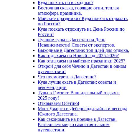
Куда поехать на выходные?
Восточная сказка, горящие огни, теплая
атмосфера праздника.
Майские праздники? Куда поехать отдыхать
по России?
Куда поехать отдохнуть на День России по
России?
Лучшие туры в Дагестан на День
Независимости! Советы от экспертов.
Выходные в Дагестане: топ идей для отдыха.
Как отдыхаем на Новый год 2025-2026?
Как отдыхаем на майские праздники 2025?
Открой для себя Чечню и Дагестан в одном
путешествии!
Что посмотреть в Дагестане?
Куда лучше ехать в Дагестан: советы и
рекомендации
Туры в Грузию: Ваш идеальный отдых в
2025 году!
Открываем Осетию!
Мост Джорса и Дебернарди,тайна и легенда
Южного Дагестана.
Как сэкономить на поездке в Дагестан.
Развеиваем миф о самостоятельном
путешествии.