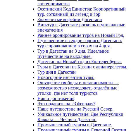
гостеприимства
Осетинский Код Единства: Корпоративный
тур, сотканный из легенд и гор
Знаменитые кофейни Дагестана
Вип-тур в Дагестан: роскошь и уникальные
впечатления
Раннее бронирование туров на Новый Год.
Путешествие в сердце горного Дагестана:
тур с проживанием в горах на 4 дня.
Тур в Дагестан на 3 дня. Идеальное
путешествие на выходные.
Дагестан на Новый год из Екатеренбурга.
Туры в Дагестан из Казани с авиаперелетом.
Тур дня в Дагестан
Новогодние инсентив туры.
Ощущение свободы и независимости —
возможностью исследовать отдалённые
уголки, где нет толп туристов
Наши достижения
Что подарить на 23 февраля?
Наше путешествие на Русский Север.
Уникальное путешествие: Две Республики
Кавказа — Чечня и Дагестан.
Промышленный туризм в Дагестане.
Промышленный туризм в Северной Осетии.