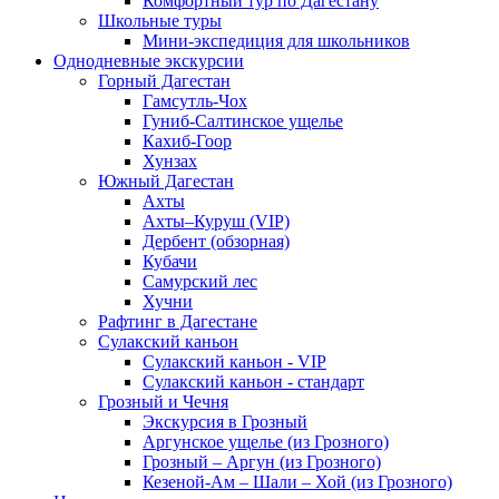
Комфортный тур по Дагестану
Школьные туры
Мини-экспедиция для школьников
Однодневные экскурсии
Горный Дагестан
Гамсутль-Чох
Гуниб-Салтинское ущелье
Кахиб-Гоор
Хунзах
Южный Дагестан
Ахты
Ахты–Куруш (VIP)
Дербент (обзорная)
Кубачи
Самурский лес
Хучни
Рафтинг в Дагестане
Сулакский каньон
Сулакский каньон - VIP
Сулакский каньон - стандарт
Грозный и Чечня
Экскурсия в Грозный
Аргунское ущелье (из Грозного)
Грозный – Аргун (из Грозного)
Кезеной-Ам – Шали – Хой (из Грозного)