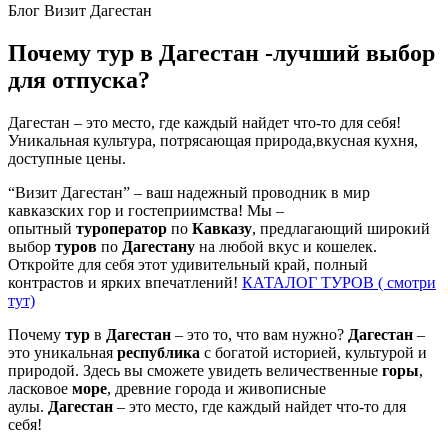
Блог Визит Дагестан
Почему тур в Дагестан -лучший выбор
для отпуска?
Дагестан – это место, где каждый найдет что-то для себя!
Уникальная культура, потрясающая природа,вкусная кухня,
доступные цены.
“Визит Дагестан” – ваш надежный проводник в мир
кавказских гор и гостеприимства! Мы –
опытный
туроператор
по
Кавказу
, предлагающий широкий
выбор
туров
по
Дагестану
на любой вкус и кошелек.
Откройте для себя этот удивительный край, полный
контрастов и ярких впечатлений!
КАТАЛОГ ТУРОВ ( смотри
тут)
Почему
тур
в
Дагестан
– это то, что вам нужно?
Дагестан
–
это уникальная
республика
с богатой историей, культурой и
природой. Здесь вы сможете увидеть величественные
горы
,
ласковое
море
, древние города и живописные
аулы.
Дагестан
– это место, где каждый найдет что-то для
себя!