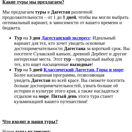
Какие туры мы предлагаем?
Мы предлагаем
туры
в
Дагестан
различной
продолжительности – от 1 до 8
дней
, чтобы вы могли выбрать
оптимальный вариант, в зависимости от вашего времени и
бюджета.
Тур
на
3
дня
Дагестанский экспресс
: Идеальный
вариант для тех, кто хочет увидеть основные
достопримечательности
Дагестана
за короткий срок. Вы
посетите Сулакский каньон, древний Дербент и другие
интересные места. Этот
тур
– прекрасный выбор для
тех, кто ищет насыщенные
выходные
!
Тур
на
5
дней
Классический Дагестан. Горы и море
:
Более насыщенная программа, позволяющая
увидеть
Дагестан
во всей красе. Вы сможете посетить
больше достопримечательностей, узнать больше об
истории и культуре этого края, а также насладиться
отдыхом на
море
.
Пятый
день
этого тура станет
кульминацией вашего путешествия!
Что входит в наши туры?
Наши
туры
включают
: