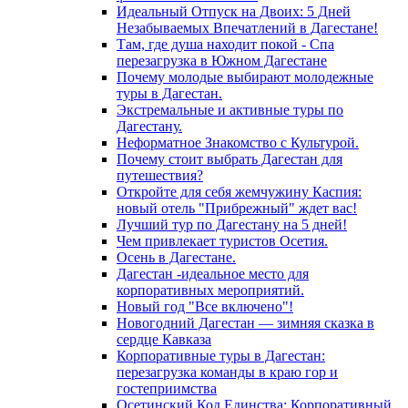
Идеальный Отпуск на Двоих: 5 Дней
Незабываемых Впечатлений в Дагестане!
Там, где душа находит покой - Спа
перезагрузка в Южном Дагестане
Почему молодые выбирают молодежные
туры в Дагестан.
Экстремальные и активные туры по
Дагестану.
Неформатное Знакомство с Культурой.
Почему стоит выбрать Дагестан для
путешествия?
Откройте для себя жемчужину Каспия:
новый отель "Прибрежный" ждет вас!
Лучший тур по Дагестану на 5 дней!
Чем привлекает туристов Осетия.
Осень в Дагестане.
Дагестан -идеальное место для
корпоративных мероприятий.
Новый год "Все включено"!
Новогодний Дагестан — зимняя сказка в
сердце Кавказа
Корпоративные туры в Дагестан:
перезагрузка команды в краю гор и
гостеприимства
Осетинский Код Единства: Корпоративный