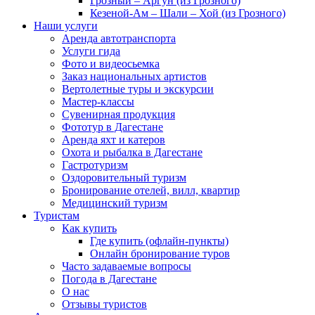
Грозный – Аргун (из Грозного)
Кезеной-Ам – Шали – Хой (из Грозного)
Наши услуги
Аренда автотранспорта
Услуги гида
Фото и видеосьемка
Заказ национальных артистов
Вертолетные туры и экскурсии
Мастер-классы
Сувенирная продукция
Фототур в Дагестане
Аренда яхт и катеров
Охота и рыбалка в Дагестане
Гастротуризм
Оздоровительный туризм
Бронирование отелей, вилл, квартир
Медицинский туризм
Туристам
Как купить
Где купить (офлайн-пункты)
Онлайн бронирование туров
Часто задаваемые вопросы
Погода в Дагестане
О нас
Отзывы туристов