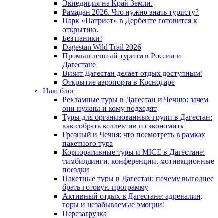
Экпедиция на Край Земли.
Рамадан 2026. Что нужно знать туристу?
Парк «Патриот» в Дербенте готовится к
открытию.
Без паники!
Dagestan Wild Trail 2026
Промышленный туризм в России и
Дагестане
Визит Дагестан делает отдых доступным!
Открытие аэропорта в Крснодаре
Наш блог
Рекламные туры в Дагестан и Чечню: зачем
они нужны и кому подходят
Туры для организованных групп в Дагестан:
как собрать коллектив и сэкономить
Грозный и Чечня: что посмотреть в рамках
пакетного тура
Корпоративные туры и MICE в Дагестане:
тимбилдинги, конференции, мотивационные
поездки
Пакетные туры в Дагестан: почему выгоднее
брать готовую программу
Активный отдых в Дагестане: адреналин,
горы и незабываемые эмоции!
Перезагрузка