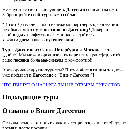
Не упустите свой шанс увидеть
Дагестан
своими глазами!
Забронируйте свой
тур
прямо сейчас!
“Визит Дагестан” – ваш надежный партнер в организации
незабываемого
путешествия
по
Дагестану
! Доверьте
свой
отдых
профессионалам и наслаждайтесь
каждым
днем
вашего
путешествия
!
Тур
в
Дагестан
из
Санкт
-
Петербурга
и
Москвы
– это
удобно! Мы можем организовать
перелет
и трансфер, чтобы
ваше
поездка
была максимально комфортной.
А что думают другие туристы? Прочитайте
отзывы
тех, кто
уже побывал в
Дагестане
с “Визит Дагестан”!
ЧТО ПИШУТ О НАС! РЕАЛЬНЫЕ ОТЗЫВЫ ТУРИСТОВ
Подходящие туры
Отзывы о Визит Дагестан
Отзывы помогают понять, как мы сопровождаем гостей до, во
время и после поездки.