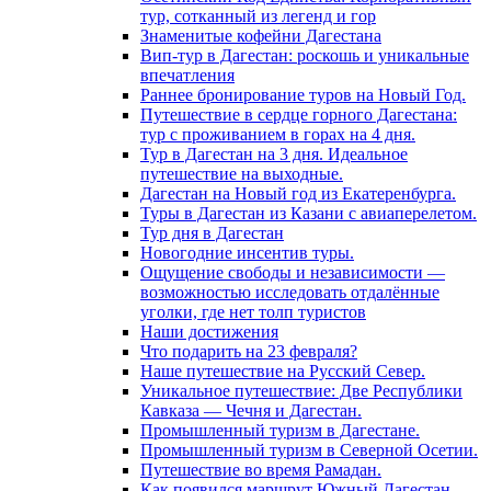
тур, сотканный из легенд и гор
Знаменитые кофейни Дагестана
Вип-тур в Дагестан: роскошь и уникальные
впечатления
Раннее бронирование туров на Новый Год.
Путешествие в сердце горного Дагестана:
тур с проживанием в горах на 4 дня.
Тур в Дагестан на 3 дня. Идеальное
путешествие на выходные.
Дагестан на Новый год из Екатеренбурга.
Туры в Дагестан из Казани с авиаперелетом.
Тур дня в Дагестан
Новогодние инсентив туры.
Ощущение свободы и независимости —
возможностью исследовать отдалённые
уголки, где нет толп туристов
Наши достижения
Что подарить на 23 февраля?
Наше путешествие на Русский Север.
Уникальное путешествие: Две Республики
Кавказа — Чечня и Дагестан.
Промышленный туризм в Дагестане.
Промышленный туризм в Северной Осетии.
Путешествие во время Рамадан.
Как появился маршрут Южный Дагестан.