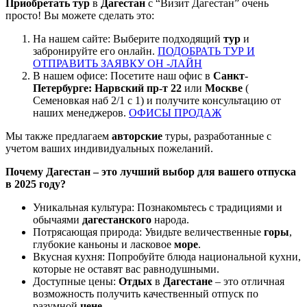
Приобретать
тур
в
Дагестан
с “Визит Дагестан” очень
просто! Вы можете сделать это:
На нашем сайте: Выберите подходящий
тур
и
забронируйте его онлайн.
ПОДОБРАТЬ ТУР И
ОТПРАВИТЬ ЗАЯВКУ ОН -ЛАЙН
В нашем офисе: Посетите наш офис в
Санкт
-
Петербурге: Нарвский пр-т 22
или
Москве
(
Семеновкая наб 2/1 с 1) и получите консультацию от
наших менеджеров.
ОФИСЫ ПРОДАЖ
Мы также предлагаем
авторские
туры, разработанные с
учетом ваших индивидуальных пожеланий.
Почему Дагестан – это лучший выбор для вашего отпуска
в 2025 году?
Уникальная культура: Познакомьтесь с традициями и
обычаями
дагестанского
народа.
Потрясающая природа: Увидьте величественные
горы
,
глубокие каньоны и ласковое
море
.
Вкусная кухня: Попробуйте блюда национальной кухни,
которые не оставят вас равнодушными.
Доступные цены:
Отдых
в
Дагестане
– это отличная
возможность получить качественный отпуск по
разумной
цене
.