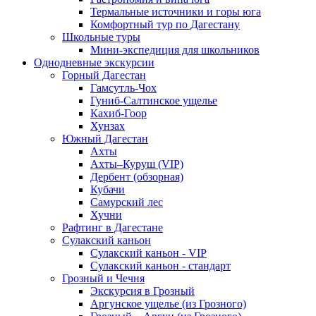
Термальные источники и горы юга
Комфортный тур по Дагестану
Школьные туры
Мини-экспедиция для школьников
Однодневные экскурсии
Горный Дагестан
Гамсутль-Чох
Гуниб-Салтинское ущелье
Кахиб-Гоор
Хунзах
Южный Дагестан
Ахты
Ахты–Куруш (VIP)
Дербент (обзорная)
Кубачи
Самурский лес
Хучни
Рафтинг в Дагестане
Сулакский каньон
Сулакский каньон - VIP
Сулакский каньон - стандарт
Грозный и Чечня
Экскурсия в Грозный
Аргунское ущелье (из Грозного)