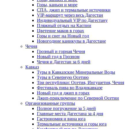
Горы, каньон и море
СПА, джип и термальные источники
VIP-маршрут через весь Дагестан
Индивидуальный VIP по Дагестану
Пляжный отдых на Каспии
Цветение маков в горах
Горы и снег на Новый год
Новогодние каникулы в Дагестане
Чечня
Грозный и горная Чечня
Новый год в Грозном
Чечня и Дагестан за 6 дней
Кавказ
Туры в Кавказские Минеральные Воды
Туры в Северную Осетию
Три республики: Осетия, Ингушетия, Чечня
Фестиваль пива во Владикавказе
Новый год и джип в горах
Джип-приключение по Северной Осетии
Организованные группы
Полное погружение за 5 дней
Главные места Дагестана за 4 дня
Гастрономия и вина юга
Термальные источники и горы юга