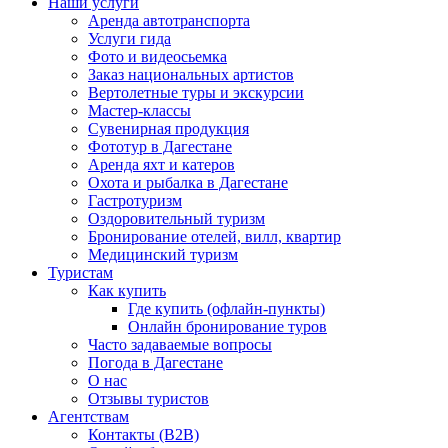
Наши услуги
Аренда автотранспорта
Услуги гида
Фото и видеосьемка
Заказ национальных артистов
Вертолетные туры и экскурсии
Мастер-классы
Сувенирная продукция
Фототур в Дагестане
Аренда яхт и катеров
Охота и рыбалка в Дагестане
Гастротуризм
Оздоровительный туризм
Бронирование отелей, вилл, квартир
Медицинский туризм
Туристам
Как купить
Где купить (офлайн-пункты)
Онлайн бронирование туров
Часто задаваемые вопросы
Погода в Дагестане
О нас
Отзывы туристов
Агентствам
Контакты (B2B)