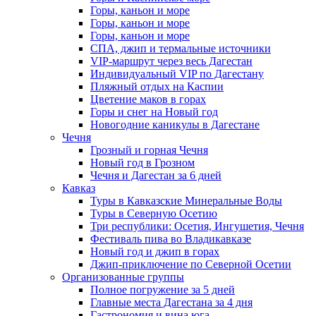
Горы, каньон и море
Горы, каньон и море
Горы, каньон и море
СПА, джип и термальные источники
VIP-маршрут через весь Дагестан
Индивидуальный VIP по Дагестану
Пляжный отдых на Каспии
Цветение маков в горах
Горы и снег на Новый год
Новогодние каникулы в Дагестане
Чечня
Грозный и горная Чечня
Новый год в Грозном
Чечня и Дагестан за 6 дней
Кавказ
Туры в Кавказские Минеральные Воды
Туры в Северную Осетию
Три республики: Осетия, Ингушетия, Чечня
Фестиваль пива во Владикавказе
Новый год и джип в горах
Джип-приключение по Северной Осетии
Организованные группы
Полное погружение за 5 дней
Главные места Дагестана за 4 дня
Гастрономия и вина юга