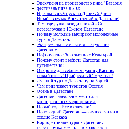
Экскурсия на производство пива "Бавария"
фестиваль пива в 2025
Идеальный Отпуск на Двоих: 5 Дней
Незабываемых Впечатлений в Дагестане!
Там, где душа находит покой - Спа
перезагрузка в Южном Дагестане
Почему молодые выбирают молодежные
туры в Дагестан.
Экстремальные и активные туры по
Дагестану.
Неформатное Знакомство с Культурой.
Почему стоит выбрать Дагестан для
путешествия?
Откройте для себя жемчужину Каспия:
новый отель "Прибрежный" ждет вас!
Лучший тур по Дагестану на 5 дней!
Чем привлекает туристов Осетия.
Осень в Дагестане.
Дагестан -идеальное место для
корпоративных мероприятий.
Новый год "Все включено"!
Новогодний Дагестан — зимняя сказка в
сердце Кавказа
Корпоративные туры в Дагестан:
перезагрузка команды в краю гор и