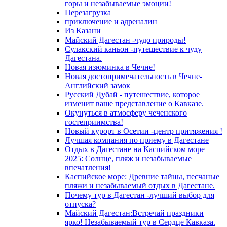
горы и незабываемые эмоции!
Перезагрузка
приключение и адреналин
Из Казани
Майский Дагестан -чудо природы!
Сулакский каньон -путешествие к чуду
Дагестана.
Новая изюминка в Чечне!
Новая достопримечательность в Чечне-
Английский замок
Русский Дубай - путешествие, которое
изменит ваше представление о Кавказе.
Окунуться в атмосферу чеченского
гостеприимства!
Новый курорт в Осетии -центр притяжения !
Лучшая компания по приему в Дагестане
Отдых в Дагестане на Каспийском море
2025: Солнце, пляж и незабываемые
впечатления!
Каспийское море: Древние тайны, песчаные
пляжи и незабываемый отдых в Дагестане.
Почему тур в Дагестан -лучший выбор для
отпуска?
Майский Дагестан:Встречай праздники
ярко! Незабываемый тур в Сердце Кавказа.