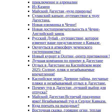
приключение и адреналин
Из Казани
Майский Дагестан -чудо природы!
Сулакский каньон -путешествие к чуду
Дагестана.
Новая изюминка в Чечне!
Новая достопримечательность в Чечне-
Английский замок
Русский Дубай - путешествие, которое
изменит ваше представление о Кавказе.
Окунуться в атмосферу чеченского
гостеприимства!
Новый курорт в Осетии -центр притяжения !
Лучшая компания по приему в Дагестане
Отдых в Дагестане на Каспийском море
2025: Солнце, пляж и незабываемые
впечатления!
Каспийское море: Древние тайны, песчаные
пляжи и незабываемый отдых в Дагестане.
Почему тур в Дагестан -лучший выбор для
отпуска?
Майский Дагестан:Встречай праздники
ярко! Незабываемый тур в Сердце Кавказа.
Куда поехать на выходные?
Восточная сказка, горящие огни, теплая