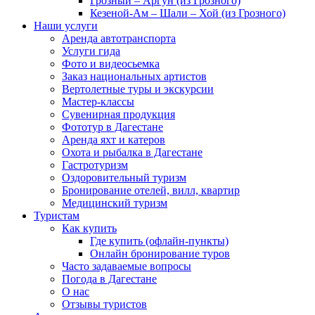
Грозный – Аргун (из Грозного)
Кезеной-Ам – Шали – Хой (из Грозного)
Наши услуги
Аренда автотранспорта
Услуги гида
Фото и видеосьемка
Заказ национальных артистов
Вертолетные туры и экскурсии
Мастер-классы
Сувенирная продукция
Фототур в Дагестане
Аренда яхт и катеров
Охота и рыбалка в Дагестане
Гастротуризм
Оздоровительный туризм
Бронирование отелей, вилл, квартир
Медицинский туризм
Туристам
Как купить
Где купить (офлайн-пункты)
Онлайн бронирование туров
Часто задаваемые вопросы
Погода в Дагестане
О нас
Отзывы туристов