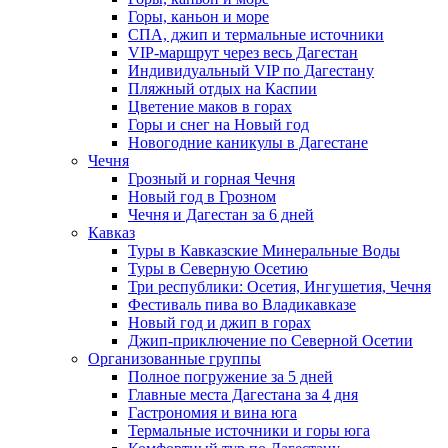
Горы, каньон и море
СПА, джип и термальные источники
VIP-маршрут через весь Дагестан
Индивидуальный VIP по Дагестану
Пляжный отдых на Каспии
Цветение маков в горах
Горы и снег на Новый год
Новогодние каникулы в Дагестане
Чечня
Грозный и горная Чечня
Новый год в Грозном
Чечня и Дагестан за 6 дней
Кавказ
Туры в Кавказские Минеральные Воды
Туры в Северную Осетию
Три республики: Осетия, Ингушетия, Чечня
Фестиваль пива во Владикавказе
Новый год и джип в горах
Джип-приключение по Северной Осетии
Организованные группы
Полное погружение за 5 дней
Главные места Дагестана за 4 дня
Гастрономия и вина юга
Термальные источники и горы юга