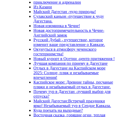
приключение и адреналин
Из Казани
Майский Дагестан -чудо природы!
Сулакский каньон -путешествие к чуду
Дагестана.
Новая изюминка в Чечне!
Новая достопримечательность в Чечне-
Английский замок
Русский Дубай - путешествие, которое
изменит ваше представление о Кавказе.
Окунуться в атмосферу чеченского
гостеприимства!
Новый курорт в Осетии -центр притяжения !
Лучшая компания по приему в Дагестане
Отдых в Дагестане на Каспийском море
2025: Солнце, пляж и незабываемые
впечатления!
Каспийское море: Древние тайны, песчаные
пляжи и незабываемый отдых в Дагестане.
Почему тур в Дагестан -лучший выбор для
отпуска?
Майский Дагестан:Встречай праздники
ярко! Незабываемый тур в Сердце Кавказа.
Куда поехать на выходные?
Восточная сказка, горящие огни, теплая