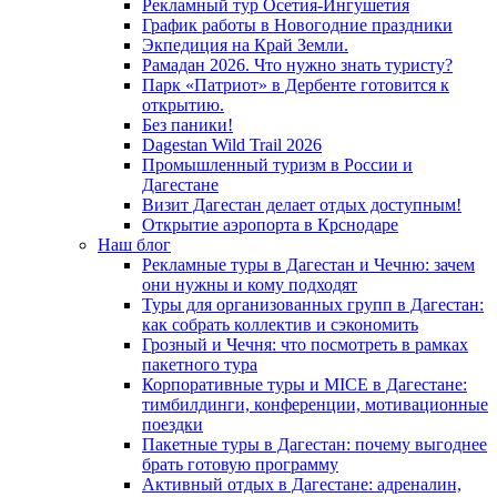
Рекламный тур Осетия-Ингушетия
График работы в Новогодние праздники
Экпедиция на Край Земли.
Рамадан 2026. Что нужно знать туристу?
Парк «Патриот» в Дербенте готовится к
открытию.
Без паники!
Dagestan Wild Trail 2026
Промышленный туризм в России и
Дагестане
Визит Дагестан делает отдых доступным!
Открытие аэропорта в Крснодаре
Наш блог
Рекламные туры в Дагестан и Чечню: зачем
они нужны и кому подходят
Туры для организованных групп в Дагестан:
как собрать коллектив и сэкономить
Грозный и Чечня: что посмотреть в рамках
пакетного тура
Корпоративные туры и MICE в Дагестане:
тимбилдинги, конференции, мотивационные
поездки
Пакетные туры в Дагестан: почему выгоднее
брать готовую программу
Активный отдых в Дагестане: адреналин,