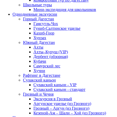
Комфортный тур по Дагестану
Школьные туры
Мини-экспедиция для школьников
Однодневные экскурсии
Горный Дагестан
Гамсутль-Чох
Гуниб-Салтинское ущелье
Кахиб-Гоор
Хунзах
Южный Дагестан
Ахты
Ахты–Куруш (VIP)
Дербент (обзорная)
Кубачи
Самурский лес
Хучни
Рафтинг в Дагестане
Сулакский каньон
Сулакский каньон - VIP
Сулакский каньон - стандарт
Грозный и Чечня
Экскурсия в Грозный
Аргунское ущелье (из Грозного)
Грозный – Аргун (из Грозного)
Кезеной-Ам – Шали – Хой (из Грозного)