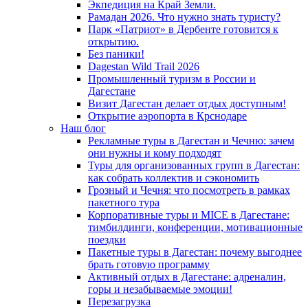
Экпедиция на Край Земли.
Рамадан 2026. Что нужно знать туристу?
Парк «Патриот» в Дербенте готовится к
открытию.
Без паники!
Dagestan Wild Trail 2026
Промышленный туризм в России и
Дагестане
Визит Дагестан делает отдых доступным!
Открытие аэропорта в Крснодаре
Наш блог
Рекламные туры в Дагестан и Чечню: зачем
они нужны и кому подходят
Туры для организованных групп в Дагестан:
как собрать коллектив и сэкономить
Грозный и Чечня: что посмотреть в рамках
пакетного тура
Корпоративные туры и MICE в Дагестане:
тимбилдинги, конференции, мотивационные
поездки
Пакетные туры в Дагестан: почему выгоднее
брать готовую программу
Активный отдых в Дагестане: адреналин,
горы и незабываемые эмоции!
Перезагрузка