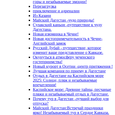
горы и незабываемые эмоции!
Перезагрузка
приключение и адреналин
Из Казани
Майский Дагестан -чудо природы!
Сулакский каньон -путешествие к чуду
Дагестана.
Новая изюминка в Чечне!
Новая достопримечательность в Чечне-
Английский замок
Русский Дубай - путешествие, которое
изменит ваше представление о Кавказе.
Окунуться в атмосферу чеченского
гостеприимства!
Новый курорт в Осетии -центр притяжения !
Лучшая компания по приему в Дагестане
Отдых в Дагестане на Каспийском море
2025: Солнце, пляж и незабываемые
впечатления!
Каспийское море: Древние тайны, песчаные
пляжи и незабываемый отдых в Дагестане.
Почему тур в Дагестан -лучший выбор для
отпуска?
Майский Дагестан:Встречай праздники
ярко! Незабываемый тур в Сердце Кавказа.