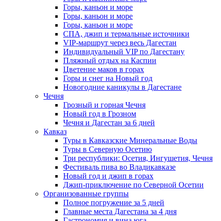
Горы, каньон и море
Горы, каньон и море
Горы, каньон и море
СПА, джип и термальные источники
VIP-маршрут через весь Дагестан
Индивидуальный VIP по Дагестану
Пляжный отдых на Каспии
Цветение маков в горах
Горы и снег на Новый год
Новогодние каникулы в Дагестане
Чечня
Грозный и горная Чечня
Новый год в Грозном
Чечня и Дагестан за 6 дней
Кавказ
Туры в Кавказские Минеральные Воды
Туры в Северную Осетию
Три республики: Осетия, Ингушетия, Чечня
Фестиваль пива во Владикавказе
Новый год и джип в горах
Джип-приключение по Северной Осетии
Организованные группы
Полное погружение за 5 дней
Главные места Дагестана за 4 дня
Гастрономия и вина юга