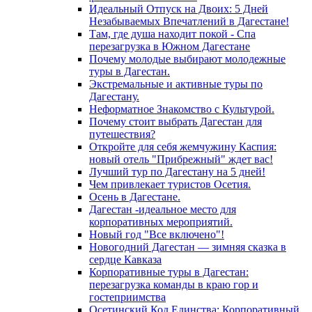
Идеальный Отпуск на Двоих: 5 Дней
Незабываемых Впечатлений в Дагестане!
Там, где душа находит покой - Спа
перезагрузка в Южном Дагестане
Почему молодые выбирают молодежные
туры в Дагестан.
Экстремальные и активные туры по
Дагестану.
Неформатное Знакомство с Культурой.
Почему стоит выбрать Дагестан для
путешествия?
Откройте для себя жемчужину Каспия:
новый отель "Прибрежный" ждет вас!
Лучший тур по Дагестану на 5 дней!
Чем привлекает туристов Осетия.
Осень в Дагестане.
Дагестан -идеальное место для
корпоративных мероприятий.
Новый год "Все включено"!
Новогодний Дагестан — зимняя сказка в
сердце Кавказа
Корпоративные туры в Дагестан:
перезагрузка команды в краю гор и
гостеприимства
Осетинский Код Единства: Корпоративный