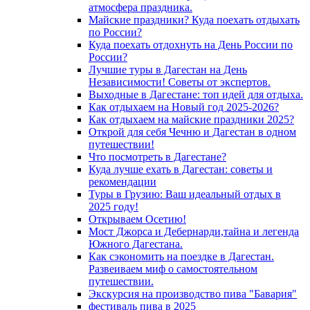
атмосфера праздника.
Майские праздники? Куда поехать отдыхать
по России?
Куда поехать отдохнуть на День России по
России?
Лучшие туры в Дагестан на День
Независимости! Советы от экспертов.
Выходные в Дагестане: топ идей для отдыха.
Как отдыхаем на Новый год 2025-2026?
Как отдыхаем на майские праздники 2025?
Открой для себя Чечню и Дагестан в одном
путешествии!
Что посмотреть в Дагестане?
Куда лучше ехать в Дагестан: советы и
рекомендации
Туры в Грузию: Ваш идеальный отдых в
2025 году!
Открываем Осетию!
Мост Джорса и Дебернарди,тайна и легенда
Южного Дагестана.
Как сэкономить на поездке в Дагестан.
Развеиваем миф о самостоятельном
путешествии.
Экскурсия на производство пива "Бавария"
фестиваль пива в 2025