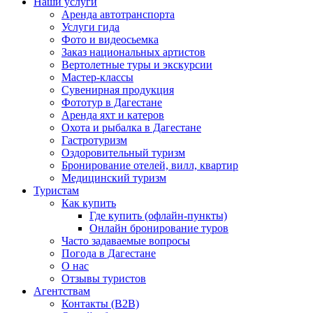
Наши услуги
Аренда автотранспорта
Услуги гида
Фото и видеосьемка
Заказ национальных артистов
Вертолетные туры и экскурсии
Мастер-классы
Сувенирная продукция
Фототур в Дагестане
Аренда яхт и катеров
Охота и рыбалка в Дагестане
Гастротуризм
Оздоровительный туризм
Бронирование отелей, вилл, квартир
Медицинский туризм
Туристам
Как купить
Где купить (офлайн-пункты)
Онлайн бронирование туров
Часто задаваемые вопросы
Погода в Дагестане
О нас
Отзывы туристов
Агентствам
Контакты (B2B)