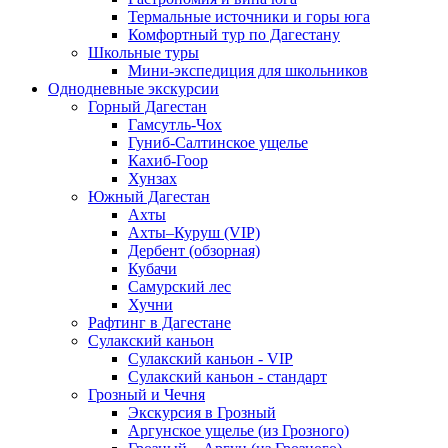
Термальные источники и горы юга
Комфортный тур по Дагестану
Школьные туры
Мини-экспедиция для школьников
Однодневные экскурсии
Горный Дагестан
Гамсутль-Чох
Гуниб-Салтинское ущелье
Кахиб-Гоор
Хунзах
Южный Дагестан
Ахты
Ахты–Куруш (VIP)
Дербент (обзорная)
Кубачи
Самурский лес
Хучни
Рафтинг в Дагестане
Сулакский каньон
Сулакский каньон - VIP
Сулакский каньон - стандарт
Грозный и Чечня
Экскурсия в Грозный
Аргунское ущелье (из Грозного)