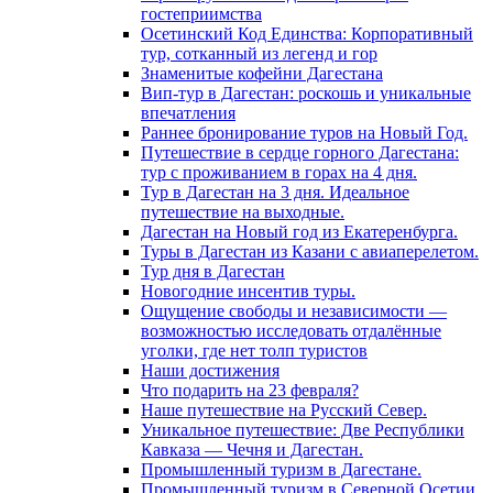
гостеприимства
Осетинский Код Единства: Корпоративный
тур, сотканный из легенд и гор
Знаменитые кофейни Дагестана
Вип-тур в Дагестан: роскошь и уникальные
впечатления
Раннее бронирование туров на Новый Год.
Путешествие в сердце горного Дагестана:
тур с проживанием в горах на 4 дня.
Тур в Дагестан на 3 дня. Идеальное
путешествие на выходные.
Дагестан на Новый год из Екатеренбурга.
Туры в Дагестан из Казани с авиаперелетом.
Тур дня в Дагестан
Новогодние инсентив туры.
Ощущение свободы и независимости —
возможностью исследовать отдалённые
уголки, где нет толп туристов
Наши достижения
Что подарить на 23 февраля?
Наше путешествие на Русский Север.
Уникальное путешествие: Две Республики
Кавказа — Чечня и Дагестан.
Промышленный туризм в Дагестане.
Промышленный туризм в Северной Осетии.