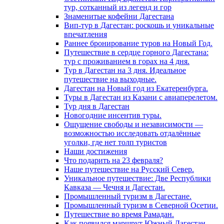
тур, сотканный из легенд и гор
Знаменитые кофейни Дагестана
Вип-тур в Дагестан: роскошь и уникальные
впечатления
Раннее бронирование туров на Новый Год.
Путешествие в сердце горного Дагестана:
тур с проживанием в горах на 4 дня.
Тур в Дагестан на 3 дня. Идеальное
путешествие на выходные.
Дагестан на Новый год из Екатеренбурга.
Туры в Дагестан из Казани с авиаперелетом.
Тур дня в Дагестан
Новогодние инсентив туры.
Ощущение свободы и независимости —
возможностью исследовать отдалённые
уголки, где нет толп туристов
Наши достижения
Что подарить на 23 февраля?
Наше путешествие на Русский Север.
Уникальное путешествие: Две Республики
Кавказа — Чечня и Дагестан.
Промышленный туризм в Дагестане.
Промышленный туризм в Северной Осетии.
Путешествие во время Рамадан.
Как появился маршрут Южный Дагестан.