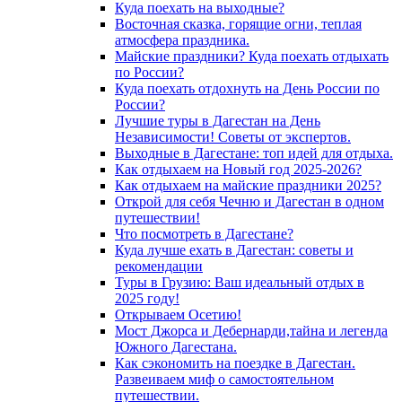
Куда поехать на выходные?
Восточная сказка, горящие огни, теплая
атмосфера праздника.
Майские праздники? Куда поехать отдыхать
по России?
Куда поехать отдохнуть на День России по
России?
Лучшие туры в Дагестан на День
Независимости! Советы от экспертов.
Выходные в Дагестане: топ идей для отдыха.
Как отдыхаем на Новый год 2025-2026?
Как отдыхаем на майские праздники 2025?
Открой для себя Чечню и Дагестан в одном
путешествии!
Что посмотреть в Дагестане?
Куда лучше ехать в Дагестан: советы и
рекомендации
Туры в Грузию: Ваш идеальный отдых в
2025 году!
Открываем Осетию!
Мост Джорса и Дебернарди,тайна и легенда
Южного Дагестана.
Как сэкономить на поездке в Дагестан.
Развеиваем миф о самостоятельном
путешествии.