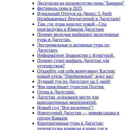
Экскурсия на производство пива "Бавария"
фестиваль пива в 2025
Идеальный Отпуск на Двоих: 5 Дней
Незабываемых Впечатлений в Дагестане!
Там, где душа находит покой - Спа
перезагрузка в Южном Дагестане
Почему молодые выбирают молодежные
туры в Дагестан.
Экстремальные и активные туры по
Дагестану.
Неформатное Знакомство с Культурой.
Почему стоит выбрать Дагестан для
путешествия?
Откройте для себя жемчужину Каспия:
новый отель "Прибрежный" ждет вас!
Лучший тур по Дагестану на 5 дней!
Чем привлекает туристов Осетия.
Осень в Дагестане.
Дагестан -идеальное место для
корпоративных мероприятий.
Новый год "Все включено"!
Новогодний Дагестан — зимняя сказка в
сердце Кавказа
Корпоративные туры в Дагестан:
перезагрузка команды в краю гор и