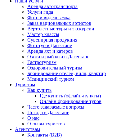
Наши услуги
Аренда автотранспорта
Услуги гида
Фото и видеосьемка
Заказ национальных артистов
Вертолетные туры и экскурсии
Мастер-классы
Сувенирная продукция
Фототур в Дагестане
Аренда яхт и катеров
Охота и рыбалка в Дагестане
Гастротуризм
Оздоровительный туризм
Бронирование отелей, вилл, квартир
Медицинский туризм
Туристам
Как купить
Где купить (офлайн-пункты)
Онлайн бронирование туров
Часто задаваемые вопросы
Погода в Дагестане
О нас
Отзывы туристов
Агентствам
Контакты (B2B)