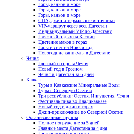
Горы, каньон и море
Горы, каньон и море
Горы, каньон и море
СПА, джип и термальные источники
VIP-маршрут через весь Дагестан
Индивидуальный VIP по Дагестану
Пляжный отдых на Каспии
Цветение маков в горах
Горы и снег на Новый год
Новогодние каникулы в Дагестане
Чечня
Грозный и горная Чечня
Новый год в Грозном
Чечня и Дагестан за 6 дней
Кавказ
Туры в Кавказские Минеральные Воды
Туры в Северную Осетию
Три республики: Осетия, Ингушетия, Чечня
Фестиваль пива во Владикавказе
Новый год и джип в горах
Джип-приключение по Северной Осетии
Организованные группы
Полное погружение за 5 дней
Главные места Дагестана за 4 дня
Гастрономия и вина юга