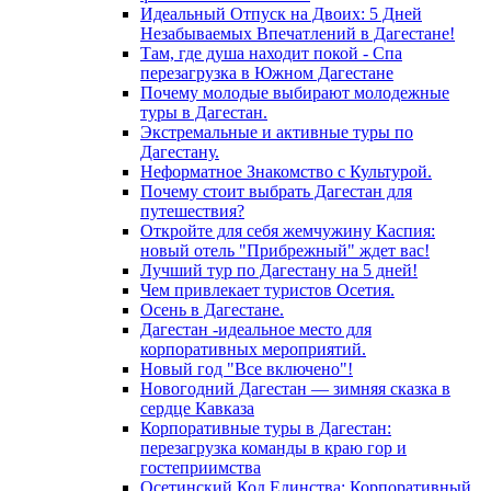
Идеальный Отпуск на Двоих: 5 Дней
Незабываемых Впечатлений в Дагестане!
Там, где душа находит покой - Спа
перезагрузка в Южном Дагестане
Почему молодые выбирают молодежные
туры в Дагестан.
Экстремальные и активные туры по
Дагестану.
Неформатное Знакомство с Культурой.
Почему стоит выбрать Дагестан для
путешествия?
Откройте для себя жемчужину Каспия:
новый отель "Прибрежный" ждет вас!
Лучший тур по Дагестану на 5 дней!
Чем привлекает туристов Осетия.
Осень в Дагестане.
Дагестан -идеальное место для
корпоративных мероприятий.
Новый год "Все включено"!
Новогодний Дагестан — зимняя сказка в
сердце Кавказа
Корпоративные туры в Дагестан:
перезагрузка команды в краю гор и
гостеприимства
Осетинский Код Единства: Корпоративный