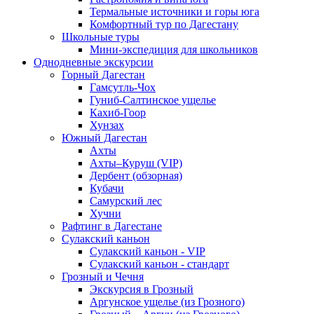
Термальные источники и горы юга
Комфортный тур по Дагестану
Школьные туры
Мини-экспедиция для школьников
Однодневные экскурсии
Горный Дагестан
Гамсутль-Чох
Гуниб-Салтинское ущелье
Кахиб-Гоор
Хунзах
Южный Дагестан
Ахты
Ахты–Куруш (VIP)
Дербент (обзорная)
Кубачи
Самурский лес
Хучни
Рафтинг в Дагестане
Сулакский каньон
Сулакский каньон - VIP
Сулакский каньон - стандарт
Грозный и Чечня
Экскурсия в Грозный
Аргунское ущелье (из Грозного)