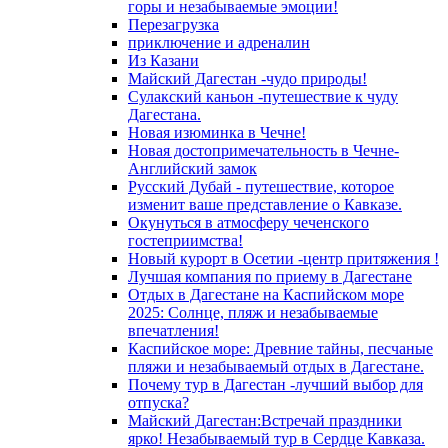
горы и незабываемые эмоции!
Перезагрузка
приключение и адреналин
Из Казани
Майский Дагестан -чудо природы!
Сулакский каньон -путешествие к чуду
Дагестана.
Новая изюминка в Чечне!
Новая достопримечательность в Чечне-
Английский замок
Русский Дубай - путешествие, которое
изменит ваше представление о Кавказе.
Окунуться в атмосферу чеченского
гостеприимства!
Новый курорт в Осетии -центр притяжения !
Лучшая компания по приему в Дагестане
Отдых в Дагестане на Каспийском море
2025: Солнце, пляж и незабываемые
впечатления!
Каспийское море: Древние тайны, песчаные
пляжи и незабываемый отдых в Дагестане.
Почему тур в Дагестан -лучший выбор для
отпуска?
Майский Дагестан:Встречай праздники
ярко! Незабываемый тур в Сердце Кавказа.