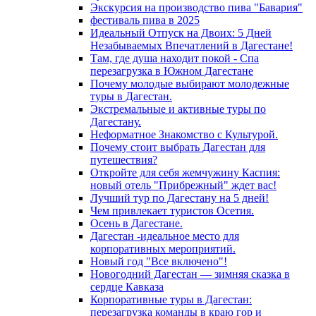
Экскурсия на производство пива "Бавария"
фестиваль пива в 2025
Идеальный Отпуск на Двоих: 5 Дней
Незабываемых Впечатлений в Дагестане!
Там, где душа находит покой - Спа
перезагрузка в Южном Дагестане
Почему молодые выбирают молодежные
туры в Дагестан.
Экстремальные и активные туры по
Дагестану.
Неформатное Знакомство с Культурой.
Почему стоит выбрать Дагестан для
путешествия?
Откройте для себя жемчужину Каспия:
новый отель "Прибрежный" ждет вас!
Лучший тур по Дагестану на 5 дней!
Чем привлекает туристов Осетия.
Осень в Дагестане.
Дагестан -идеальное место для
корпоративных мероприятий.
Новый год "Все включено"!
Новогодний Дагестан — зимняя сказка в
сердце Кавказа
Корпоративные туры в Дагестан:
перезагрузка команды в краю гор и