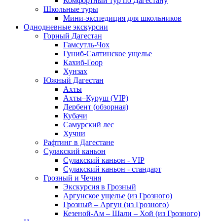
Комфортный тур по Дагестану
Школьные туры
Мини-экспедиция для школьников
Однодневные экскурсии
Горный Дагестан
Гамсутль-Чох
Гуниб-Салтинское ущелье
Кахиб-Гоор
Хунзах
Южный Дагестан
Ахты
Ахты–Куруш (VIP)
Дербент (обзорная)
Кубачи
Самурский лес
Хучни
Рафтинг в Дагестане
Сулакский каньон
Сулакский каньон - VIP
Сулакский каньон - стандарт
Грозный и Чечня
Экскурсия в Грозный
Аргунское ущелье (из Грозного)
Грозный – Аргун (из Грозного)
Кезеной-Ам – Шали – Хой (из Грозного)