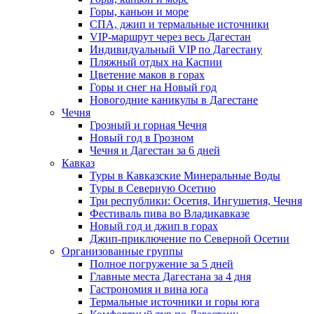
Горы, каньон и море
СПА, джип и термальные источники
VIP-маршрут через весь Дагестан
Индивидуальный VIP по Дагестану
Пляжный отдых на Каспии
Цветение маков в горах
Горы и снег на Новый год
Новогодние каникулы в Дагестане
Чечня
Грозный и горная Чечня
Новый год в Грозном
Чечня и Дагестан за 6 дней
Кавказ
Туры в Кавказские Минеральные Воды
Туры в Северную Осетию
Три республики: Осетия, Ингушетия, Чечня
Фестиваль пива во Владикавказе
Новый год и джип в горах
Джип-приключение по Северной Осетии
Организованные группы
Полное погружение за 5 дней
Главные места Дагестана за 4 дня
Гастрономия и вина юга
Термальные источники и горы юга