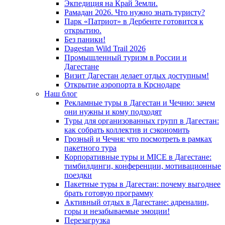
Экпедиция на Край Земли.
Рамадан 2026. Что нужно знать туристу?
Парк «Патриот» в Дербенте готовится к
открытию.
Без паники!
Dagestan Wild Trail 2026
Промышленный туризм в России и
Дагестане
Визит Дагестан делает отдых доступным!
Открытие аэропорта в Крснодаре
Наш блог
Рекламные туры в Дагестан и Чечню: зачем
они нужны и кому подходят
Туры для организованных групп в Дагестан:
как собрать коллектив и сэкономить
Грозный и Чечня: что посмотреть в рамках
пакетного тура
Корпоративные туры и MICE в Дагестане:
тимбилдинги, конференции, мотивационные
поездки
Пакетные туры в Дагестан: почему выгоднее
брать готовую программу
Активный отдых в Дагестане: адреналин,
горы и незабываемые эмоции!
Перезагрузка