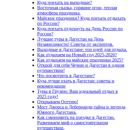
Куда поехать на выходные?
Восточная сказка, горящие огни, теплая
атмосфера праздника.
Майские праздники? Куда поехать отдыхать
по России?
Куда поехать отдохнуть на День России по
России?
Лучшие туры в Дагестан на День
Независимости! Советы от экспертов.
Выходные в Дагестане: топ идей для отдыха.
Как отдыхаем на Новый год 2025-2026?
Как отдыхаем на майские праздники 2025?
Открой для себя Чечню и Дагестан в одном
путешествии!
Что посмотреть в Дагестане?
Куда лучше ехать в Дагестан: советы и
рекомендации
Туры в Грузию: Ваш идеальный отдых в
2025 году!
Открываем Осетию!
Мост Джорса и Дебернарди,тайна и легенда
Южного Дагестана.
Как сэкономить на поездке в Дагестан.
Развеиваем миф о самостоятельном
путешествии.