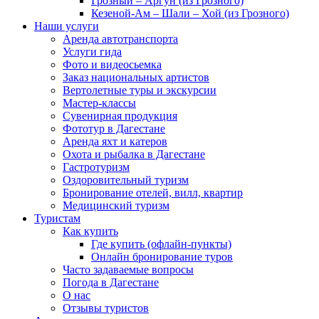
Грозный – Аргун (из Грозного)
Кезеной-Ам – Шали – Хой (из Грозного)
Наши услуги
Аренда автотранспорта
Услуги гида
Фото и видеосьемка
Заказ национальных артистов
Вертолетные туры и экскурсии
Мастер-классы
Сувенирная продукция
Фототур в Дагестане
Аренда яхт и катеров
Охота и рыбалка в Дагестане
Гастротуризм
Оздоровительный туризм
Бронирование отелей, вилл, квартир
Медицинский туризм
Туристам
Как купить
Где купить (офлайн-пункты)
Онлайн бронирование туров
Часто задаваемые вопросы
Погода в Дагестане
О нас
Отзывы туристов