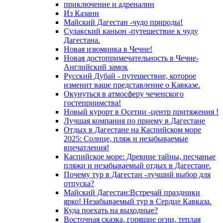
приключение и адреналин
Из Казани
Майский Дагестан -чудо природы!
Сулакский каньон -путешествие к чуду
Дагестана.
Новая изюминка в Чечне!
Новая достопримечательность в Чечне-
Английский замок
Русский Дубай - путешествие, которое
изменит ваше представление о Кавказе.
Окунуться в атмосферу чеченского
гостеприимства!
Новый курорт в Осетии -центр притяжения !
Лучшая компания по приему в Дагестане
Отдых в Дагестане на Каспийском море
2025: Солнце, пляж и незабываемые
впечатления!
Каспийское море: Древние тайны, песчаные
пляжи и незабываемый отдых в Дагестане.
Почему тур в Дагестан -лучший выбор для
отпуска?
Майский Дагестан:Встречай праздники
ярко! Незабываемый тур в Сердце Кавказа.
Куда поехать на выходные?
Восточная сказка, горящие огни, теплая