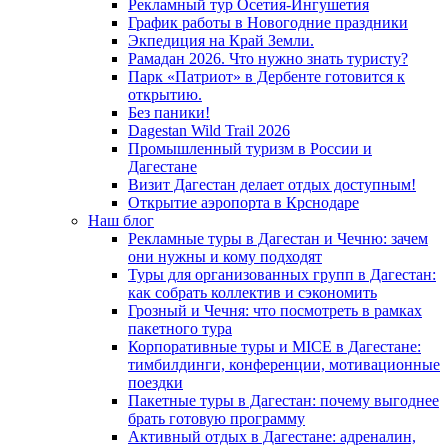
Рекламный тур Осетия-Ингушетия
График работы в Новогодние праздники
Экпедиция на Край Земли.
Рамадан 2026. Что нужно знать туристу?
Парк «Патриот» в Дербенте готовится к
открытию.
Без паники!
Dagestan Wild Trail 2026
Промышленный туризм в России и
Дагестане
Визит Дагестан делает отдых доступным!
Открытие аэропорта в Крснодаре
Наш блог
Рекламные туры в Дагестан и Чечню: зачем
они нужны и кому подходят
Туры для организованных групп в Дагестан:
как собрать коллектив и сэкономить
Грозный и Чечня: что посмотреть в рамках
пакетного тура
Корпоративные туры и MICE в Дагестане:
тимбилдинги, конференции, мотивационные
поездки
Пакетные туры в Дагестан: почему выгоднее
брать готовую программу
Активный отдых в Дагестане: адреналин,