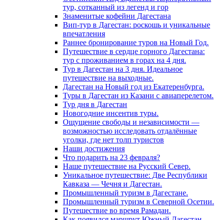
тур, сотканный из легенд и гор
Знаменитые кофейни Дагестана
Вип-тур в Дагестан: роскошь и уникальные
впечатления
Раннее бронирование туров на Новый Год.
Путешествие в сердце горного Дагестана:
тур с проживанием в горах на 4 дня.
Тур в Дагестан на 3 дня. Идеальное
путешествие на выходные.
Дагестан на Новый год из Екатеренбурга.
Туры в Дагестан из Казани с авиаперелетом.
Тур дня в Дагестан
Новогодние инсентив туры.
Ощущение свободы и независимости —
возможностью исследовать отдалённые
уголки, где нет толп туристов
Наши достижения
Что подарить на 23 февраля?
Наше путешествие на Русский Север.
Уникальное путешествие: Две Республики
Кавказа — Чечня и Дагестан.
Промышленный туризм в Дагестане.
Промышленный туризм в Северной Осетии.
Путешествие во время Рамадан.
Как появился маршрут Южный Дагестан.