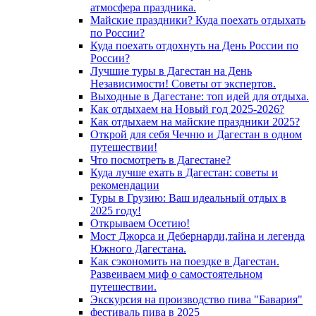
атмосфера праздника.
Майские праздники? Куда поехать отдыхать
по России?
Куда поехать отдохнуть на День России по
России?
Лучшие туры в Дагестан на День
Независимости! Советы от экспертов.
Выходные в Дагестане: топ идей для отдыха.
Как отдыхаем на Новый год 2025-2026?
Как отдыхаем на майские праздники 2025?
Открой для себя Чечню и Дагестан в одном
путешествии!
Что посмотреть в Дагестане?
Куда лучше ехать в Дагестан: советы и
рекомендации
Туры в Грузию: Ваш идеальный отдых в
2025 году!
Открываем Осетию!
Мост Джорса и Дебернарди,тайна и легенда
Южного Дагестана.
Как сэкономить на поездке в Дагестан.
Развеиваем миф о самостоятельном
путешествии.
Экскурсия на производство пива "Бавария"
фестиваль пива в 2025