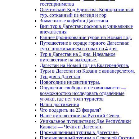
гостеприимства
Осетинский Код Единства: Корпоративный
тур, сотканный из легенд и гор
Знаменитые кофейни Дагестана
Вип-тур в Дагестан: роскошь и уникальные
впечатления
Раннее бронирование туров на Новый Год.
Путешествие в сердце горного Дагестана:
тур с проживанием в горах на 4 дня.
Тур в Дагестан на 3 дня. Идеальное
путешествие на выходные.
Дагестан на Новый год из Екатеренбурга.
Туры в Дагестан из Казани с авиаперелетом.
Тур дня в Дагестан
Новогодние инсентив туры.
Ощущение свободы и независимости —
возможностью исследовать отдалённые
уголки, где нет толп туристов
Наши достижения
Что подарить на 23 февраля?
Наше путешествие на Русский Север.
Уникальное путешествие: Две Республики
Кавказа — Чечня и Дагестан.
Промышленный туризм в Дагестане.
Промышленный туризм в Северной Осетии.