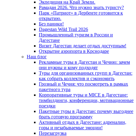
Экпедиция на Край Земли.
Рамадан 2026. Что нужно знать туристу?
Парк «Патриот» в Дербенте готовится к
открытию.
Без паники!
Dagestan Wild Trail 2026
Промышленный туризм в России и
Дагестане
Визит Дагестан делает отдых доступным!
Открытие аэропорта в Крснодаре
Наш блог
Рекламные туры в Дагестан и Чечню: зачем
они нужны и кому подходят
Туры для организованных групп в Дагестан:
как собрать коллектив и сэкономить
Грозный и Чечня: что посмотреть в рамках
пакетного тура
Корпоративные туры и MICE в Дагестане:
тимбилдинги, конференции, мотивационные
поездки
Пакетные туры в Дагестан: почему выгоднее
брать готовую программу
Активный отдых в Дагестане: адреналин,
горы и незабываемые эмоции!
Перезагрузка