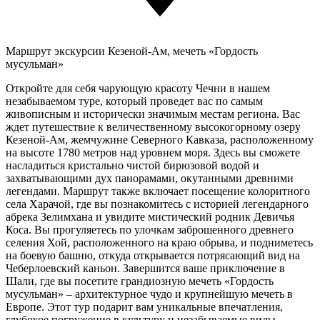
Маршрут экскурсии
Кезеной-Ам, мечеть «Гордость
мусульман»
Откройте для себя чарующую красоту Чечни в нашем
незабываемом туре, который проведет вас по самым
живописным и исторически значимым местам региона. Вас
ждет путешествие к величественному высокогорному озеру
Кезеной-Ам, жемчужине Северного Кавказа, расположенному
на высоте 1780 метров над уровнем моря. Здесь вы сможете
насладиться кристально чистой бирюзовой водой и
захватывающими дух панорамами, окутанными древними
легендами. Маршрут также включает посещение колоритного
села Харачой, где вы познакомитесь с историей легендарного
абрека Зелимхана и увидите мистический родник Девичья
Коса. Вы прогуляетесь по улочкам заброшенного древнего
селения Хой, расположенного на краю обрыва, и подниметесь
на боевую башню, откуда открывается потрясающий вид на
Чеберлоевский каньон. Завершится ваше приключение в
Шали, где вы посетите грандиозную мечеть «Гордость
мусульман» – архитектурное чудо и крупнейшую мечеть в
Европе. Этот тур подарит вам уникальные впечатления,
глубокое погружение в культуру и незабываемые виды