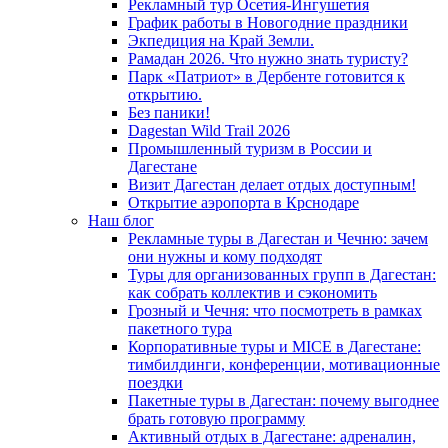
Рекламный тур Осетия-Ингушетия
График работы в Новогодние праздники
Экпедиция на Край Земли.
Рамадан 2026. Что нужно знать туристу?
Парк «Патриот» в Дербенте готовится к
открытию.
Без паники!
Dagestan Wild Trail 2026
Промышленный туризм в России и
Дагестане
Визит Дагестан делает отдых доступным!
Открытие аэропорта в Крснодаре
Наш блог
Рекламные туры в Дагестан и Чечню: зачем
они нужны и кому подходят
Туры для организованных групп в Дагестан:
как собрать коллектив и сэкономить
Грозный и Чечня: что посмотреть в рамках
пакетного тура
Корпоративные туры и MICE в Дагестане:
тимбилдинги, конференции, мотивационные
поездки
Пакетные туры в Дагестан: почему выгоднее
брать готовую программу
Активный отдых в Дагестане: адреналин,