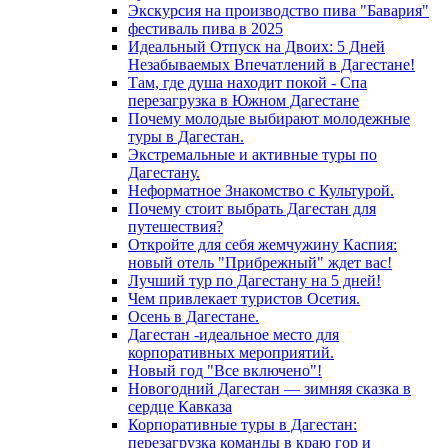
Экскурсия на производство пива "Бавария"
фестиваль пива в 2025
Идеальный Отпуск на Двоих: 5 Дней
Незабываемых Впечатлений в Дагестане!
Там, где душа находит покой - Спа
перезагрузка в Южном Дагестане
Почему молодые выбирают молодежные
туры в Дагестан.
Экстремальные и активные туры по
Дагестану.
Неформатное Знакомство с Культурой.
Почему стоит выбрать Дагестан для
путешествия?
Откройте для себя жемчужину Каспия:
новый отель "Прибрежный" ждет вас!
Лучший тур по Дагестану на 5 дней!
Чем привлекает туристов Осетия.
Осень в Дагестане.
Дагестан -идеальное место для
корпоративных мероприятий.
Новый год "Все включено"!
Новогодний Дагестан — зимняя сказка в
сердце Кавказа
Корпоративные туры в Дагестан:
перезагрузка команды в краю гор и