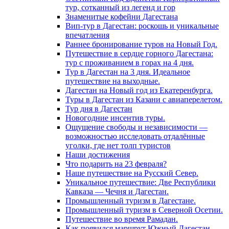
тур, сотканный из легенд и гор
Знаменитые кофейни Дагестана
Вип-тур в Дагестан: роскошь и уникальные
впечатления
Раннее бронирование туров на Новый Год.
Путешествие в сердце горного Дагестана:
тур с проживанием в горах на 4 дня.
Тур в Дагестан на 3 дня. Идеальное
путешествие на выходные.
Дагестан на Новый год из Екатеренбурга.
Туры в Дагестан из Казани с авиаперелетом.
Тур дня в Дагестан
Новогодние инсентив туры.
Ощущение свободы и независимости —
возможностью исследовать отдалённые
уголки, где нет толп туристов
Наши достижения
Что подарить на 23 февраля?
Наше путешествие на Русский Север.
Уникальное путешествие: Две Республики
Кавказа — Чечня и Дагестан.
Промышленный туризм в Дагестане.
Промышленный туризм в Северной Осетии.
Путешествие во время Рамадан.
Как появился маршрут Южный Дагестан.