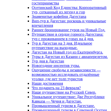
гостеприимства
Осетинский Код Единства: Корпоративный
тур, сотканный из легенд и гор
Знаменитые кофейни Дагестана
Вип-тур в Дагестан: роскошь и уникальные
впечатления
Раннее бронирование туров на Новый Год.
Путешествие в сердце горного Дагестана:
тур с проживанием в горах на 4 дня.
Тур в Дагестан на 3 дня. Идеальное
путешествие на выходные.
Дагестан на Новый год из Екатеренбурга.
Туры в Дагестан из Казани с авиаперелетом.
Тур дня в Дагестан
Новогодние инсентив туры.
Ощущение свободы и независимости —
возможностью исследовать отдалённые
уголки, где нет толп туристов
Наши достижения
Что подарить на 23 февраля?
Наше путешествие на Русский Север.
Уникальное путешествие: Две Республики
Кавказа — Чечня и Дагестан.
Промышленный туризм в Дагестане.
Промышленный туризм в Северной Осетии.