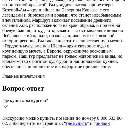
и природной красотой. Вы увидите высокогорное озеро
Кезеной-Ам – крупнейшее на Северном Кавказе, с его
легендами и бирюзовыми водами, что станет незабываемым
впечатлением. Маршрут включает посещение древнего
селения Хой, расположенного на краю обрыва, и подъем на
боевую башню, откуда открываются захватывающие виды на
Чеберлоевский каньон, позволяя прикоснуться к вековой
истории региона. Вы также посетите величественную мечеть
«Гордость мусульман» в Шали – архитектурное чудо и
крупнейшую мечеть в Европе, окруженную роскошным
парком. Наш тур предлагает не только живописные виды, но
и знакомство с богатой культурой и национальной кухней,
обеспечивая полноценное и комфортное приключение.
Главные впечатления
Вопрос-ответ
Где купить экскурсию?
Экскурсию можно купить, позвонив по номеру 8 800 533-86-
62, либо перейти на страницы: “
где купить
” и “
онлайн