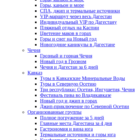
Горы, каньон и море
СПА, джип и термальные источники
VIP-маршрут через весь Дагестан
Индивидуальный VIP по Дагестану
Пляжный отдых на Каспии
Цветение маков в горах
Горы и снег на Новый год
Новогодние каникулы в Дагестане
Чечня
Грозный и горная Чечня
Новый год в Грозном
Чечня и Дагестан за 6 дней
Кавказ
Туры в Кавказские Минеральные Воды
Туры в Северную Осетию
Три республики: Осетия, Ингушетия, Чечня
Фестиваль пива во Владикавказе
Новый год и джип в горах
Джип-приключение по Северной Осетии
Организованные группы
Полное погружение за 5 дней
Главные места Дагестана за 4 дня
Гастрономия и вина юга
Термальные источники и горы юга