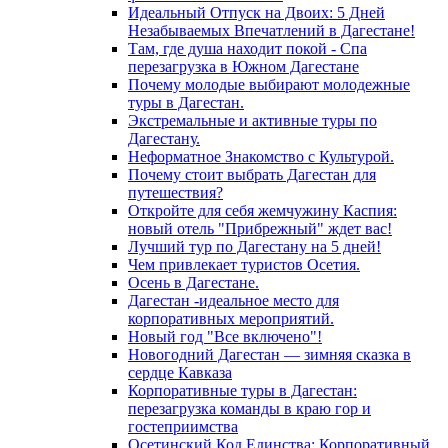
Идеальный Отпуск на Двоих: 5 Дней
Незабываемых Впечатлений в Дагестане!
Там, где душа находит покой - Спа
перезагрузка в Южном Дагестане
Почему молодые выбирают молодежные
туры в Дагестан.
Экстремальные и активные туры по
Дагестану.
Неформатное Знакомство с Культурой.
Почему стоит выбрать Дагестан для
путешествия?
Откройте для себя жемчужину Каспия:
новый отель "Прибрежный" ждет вас!
Лучший тур по Дагестану на 5 дней!
Чем привлекает туристов Осетия.
Осень в Дагестане.
Дагестан -идеальное место для
корпоративных мероприятий.
Новый год "Все включено"!
Новогодний Дагестан — зимняя сказка в
сердце Кавказа
Корпоративные туры в Дагестан:
перезагрузка команды в краю гор и
гостеприимства
Осетинский Код Единства: Корпоративный