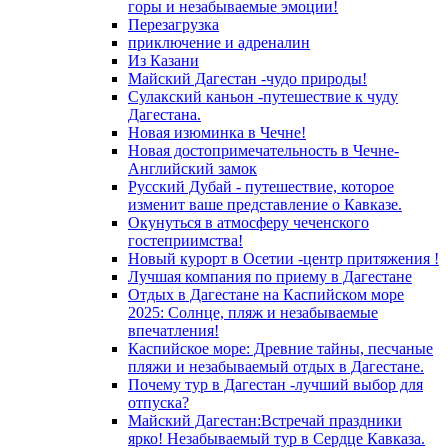
горы и незабываемые эмоции!
Перезагрузка
приключение и адреналин
Из Казани
Майский Дагестан -чудо природы!
Сулакский каньон -путешествие к чуду
Дагестана.
Новая изюминка в Чечне!
Новая достопримечательность в Чечне-
Английский замок
Русский Дубай - путешествие, которое
изменит ваше представление о Кавказе.
Окунуться в атмосферу чеченского
гостеприимства!
Новый курорт в Осетии -центр притяжения !
Лучшая компания по приему в Дагестане
Отдых в Дагестане на Каспийском море
2025: Солнце, пляж и незабываемые
впечатления!
Каспийское море: Древние тайны, песчаные
пляжи и незабываемый отдых в Дагестане.
Почему тур в Дагестан -лучший выбор для
отпуска?
Майский Дагестан:Встречай праздники
ярко! Незабываемый тур в Сердце Кавказа.