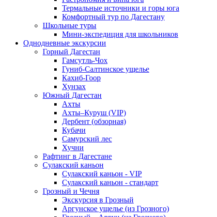
Термальные источники и горы юга
Комфортный тур по Дагестану
Школьные туры
Мини-экспедиция для школьников
Однодневные экскурсии
Горный Дагестан
Гамсутль-Чох
Гуниб-Салтинское ущелье
Кахиб-Гоор
Хунзах
Южный Дагестан
Ахты
Ахты–Куруш (VIP)
Дербент (обзорная)
Кубачи
Самурский лес
Хучни
Рафтинг в Дагестане
Сулакский каньон
Сулакский каньон - VIP
Сулакский каньон - стандарт
Грозный и Чечня
Экскурсия в Грозный
Аргунское ущелье (из Грозного)