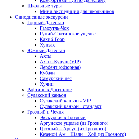
Комфортный тур по Дагестану
Школьные туры
Мини-экспедиция для школьников
Однодневные экскурсии
Горный Дагестан
Гамсутль-Чох
Гуниб-Салтинское ущелье
Кахиб-Гоор
Хунзах
Южный Дагестан
Ахты
Ахты–Куруш (VIP)
Дербент (обзорная)
Кубачи
Самурский лес
Хучни
Рафтинг в Дагестане
Сулакский каньон
Сулакский каньон - VIP
Сулакский каньон - стандарт
Грозный и Чечня
Экскурсия в Грозный
Аргунское ущелье (из Грозного)
Грозный – Аргун (из Грозного)
Кезеной-Ам – Шали – Хой (из Грозного)