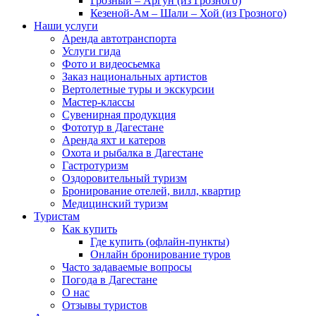
Грозный – Аргун (из Грозного)
Кезеной-Ам – Шали – Хой (из Грозного)
Наши услуги
Аренда автотранспорта
Услуги гида
Фото и видеосьемка
Заказ национальных артистов
Вертолетные туры и экскурсии
Мастер-классы
Сувенирная продукция
Фототур в Дагестане
Аренда яхт и катеров
Охота и рыбалка в Дагестане
Гастротуризм
Оздоровительный туризм
Бронирование отелей, вилл, квартир
Медицинский туризм
Туристам
Как купить
Где купить (офлайн-пункты)
Онлайн бронирование туров
Часто задаваемые вопросы
Погода в Дагестане
О нас
Отзывы туристов