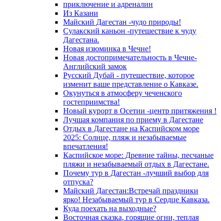
приключение и адреналин
Из Казани
Майский Дагестан -чудо природы!
Сулакский каньон -путешествие к чуду
Дагестана.
Новая изюминка в Чечне!
Новая достопримечательность в Чечне-
Английский замок
Русский Дубай - путешествие, которое
изменит ваше представление о Кавказе.
Окунуться в атмосферу чеченского
гостеприимства!
Новый курорт в Осетии -центр притяжения !
Лучшая компания по приему в Дагестане
Отдых в Дагестане на Каспийском море
2025: Солнце, пляж и незабываемые
впечатления!
Каспийское море: Древние тайны, песчаные
пляжи и незабываемый отдых в Дагестане.
Почему тур в Дагестан -лучший выбор для
отпуска?
Майский Дагестан:Встречай праздники
ярко! Незабываемый тур в Сердце Кавказа.
Куда поехать на выходные?
Восточная сказка, горящие огни, теплая