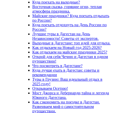
Куда поехать на выходные?
Восточная сказка, горящие огни, теплая
атмосфера праздника.
Майские праздники? Куда поехать отдыхать
по России?
Куда поехать отдохнуть на День России по
России?
Лучшие туры в Дагестан на День
Независимости! Советы от экспертов.
Выходные в Дагестане: топ идей для отдыха.
Как отдыхаем на Новый год 2025-2026?
Как отдыхаем на майские праздники 2025?
Открой для себя Чечню и Дагестан в одном
путешествии!
Что посмотреть в Дагестане?
Куда лучше ехать в Дагестан: советы и
рекомендации
Туры в Грузию: Ваш идеальный отдых в
2025 году!
Открываем Осетию!
Мост Джорса и Дебернарди,тайна и легенда
Южного Дагестана.
Как сэкономить на поездке в Дагестан.
Развеиваем миф о самостоятельном
путешествии.