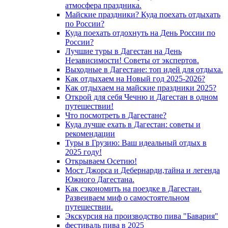
атмосфера праздника.
Майские праздники? Куда поехать отдыхать
по России?
Куда поехать отдохнуть на День России по
России?
Лучшие туры в Дагестан на День
Независимости! Советы от экспертов.
Выходные в Дагестане: топ идей для отдыха.
Как отдыхаем на Новый год 2025-2026?
Как отдыхаем на майские праздники 2025?
Открой для себя Чечню и Дагестан в одном
путешествии!
Что посмотреть в Дагестане?
Куда лучше ехать в Дагестан: советы и
рекомендации
Туры в Грузию: Ваш идеальный отдых в
2025 году!
Открываем Осетию!
Мост Джорса и Дебернарди,тайна и легенда
Южного Дагестана.
Как сэкономить на поездке в Дагестан.
Развеиваем миф о самостоятельном
путешествии.
Экскурсия на производство пива "Бавария"
фестиваль пива в 2025