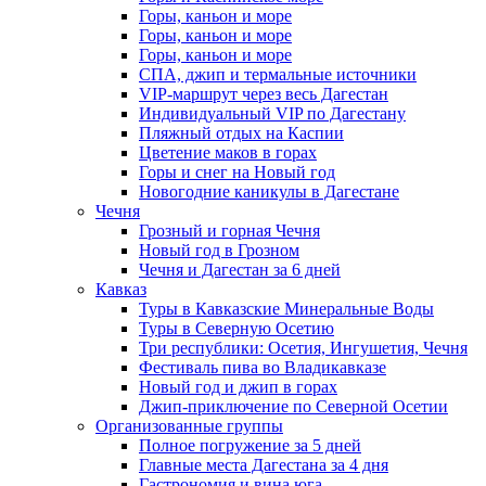
Горы, каньон и море
Горы, каньон и море
Горы, каньон и море
СПА, джип и термальные источники
VIP-маршрут через весь Дагестан
Индивидуальный VIP по Дагестану
Пляжный отдых на Каспии
Цветение маков в горах
Горы и снег на Новый год
Новогодние каникулы в Дагестане
Чечня
Грозный и горная Чечня
Новый год в Грозном
Чечня и Дагестан за 6 дней
Кавказ
Туры в Кавказские Минеральные Воды
Туры в Северную Осетию
Три республики: Осетия, Ингушетия, Чечня
Фестиваль пива во Владикавказе
Новый год и джип в горах
Джип-приключение по Северной Осетии
Организованные группы
Полное погружение за 5 дней
Главные места Дагестана за 4 дня
Гастрономия и вина юга