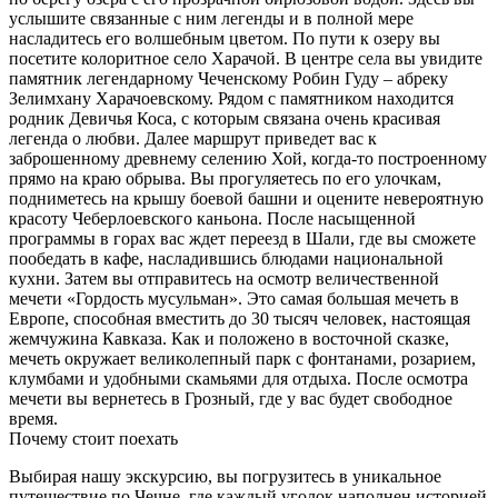
услышите связанные с ним легенды и в полной мере
насладитесь его волшебным цветом. По пути к озеру вы
посетите колоритное село Харачой. В центре села вы увидите
памятник легендарному Чеченскому Робин Гуду – абреку
Зелимхану Харачоевскому. Рядом с памятником находится
родник Девичья Коса, с которым связана очень красивая
легенда о любви. Далее маршрут приведет вас к
заброшенному древнему селению Хой, когда-то построенному
прямо на краю обрыва. Вы прогуляетесь по его улочкам,
подниметесь на крышу боевой башни и оцените невероятную
красоту Чеберлоевского каньона. После насыщенной
программы в горах вас ждет переезд в Шали, где вы сможете
пообедать в кафе, насладившись блюдами национальной
кухни. Затем вы отправитесь на осмотр величественной
мечети «Гордость мусульман». Это самая большая мечеть в
Европе, способная вместить до 30 тысяч человек, настоящая
жемчужина Кавказа. Как и положено в восточной сказке,
мечеть окружает великолепный парк с фонтанами, розарием,
клумбами и удобными скамьями для отдыха. После осмотра
мечети вы вернетесь в Грозный, где у вас будет свободное
время.
Почему стоит поехать
Выбирая нашу экскурсию, вы погрузитесь в уникальное
путешествие по Чечне, где каждый уголок наполнен историей