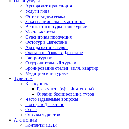
Наши услуги
Аренда автотранспорта
Услуги гида
Фото и видеосьемка
Заказ национальных артистов
Вертолетные туры и экскурсии
Мастер-классы
Сувенирная продукция
Фототур в Дагестане
Аренда яхт и катеров
Охота и рыбалка в Дагестане
Гастротуризм
Оздоровительный туризм
Бронирование отелей, вилл, квартир
Медицинский туризм
Туристам
Как купить
Где купить (офлайн-пункты)
Онлайн бронирование туров
Часто задаваемые вопросы
Погода в Дагестане
О нас
Отзывы туристов
Агентствам
Контакты (B2B)