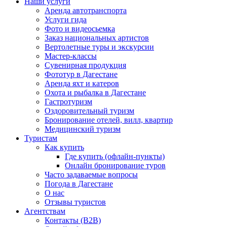
Наши услуги
Аренда автотранспорта
Услуги гида
Фото и видеосьемка
Заказ национальных артистов
Вертолетные туры и экскурсии
Мастер-классы
Сувенирная продукция
Фототур в Дагестане
Аренда яхт и катеров
Охота и рыбалка в Дагестане
Гастротуризм
Оздоровительный туризм
Бронирование отелей, вилл, квартир
Медицинский туризм
Туристам
Как купить
Где купить (офлайн-пункты)
Онлайн бронирование туров
Часто задаваемые вопросы
Погода в Дагестане
О нас
Отзывы туристов
Агентствам
Контакты (B2B)