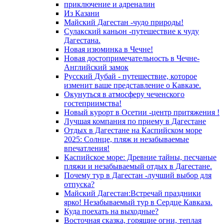
приключение и адреналин
Из Казани
Майский Дагестан -чудо природы!
Сулакский каньон -путешествие к чуду
Дагестана.
Новая изюминка в Чечне!
Новая достопримечательность в Чечне-
Английский замок
Русский Дубай - путешествие, которое
изменит ваше представление о Кавказе.
Окунуться в атмосферу чеченского
гостеприимства!
Новый курорт в Осетии -центр притяжения !
Лучшая компания по приему в Дагестане
Отдых в Дагестане на Каспийском море
2025: Солнце, пляж и незабываемые
впечатления!
Каспийское море: Древние тайны, песчаные
пляжи и незабываемый отдых в Дагестане.
Почему тур в Дагестан -лучший выбор для
отпуска?
Майский Дагестан:Встречай праздники
ярко! Незабываемый тур в Сердце Кавказа.
Куда поехать на выходные?
Восточная сказка, горящие огни, теплая