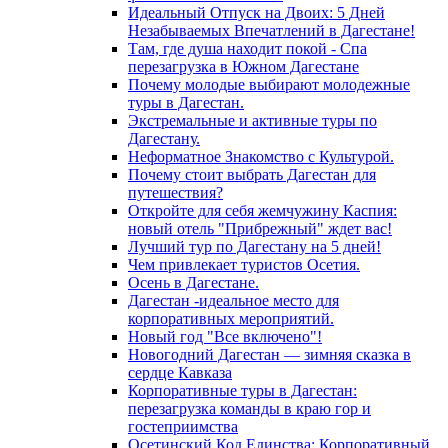
Идеальный Отпуск на Двоих: 5 Дней
Незабываемых Впечатлений в Дагестане!
Там, где душа находит покой - Спа
перезагрузка в Южном Дагестане
Почему молодые выбирают молодежные
туры в Дагестан.
Экстремальные и активные туры по
Дагестану.
Неформатное Знакомство с Культурой.
Почему стоит выбрать Дагестан для
путешествия?
Откройте для себя жемчужину Каспия:
новый отель "Прибрежный" ждет вас!
Лучший тур по Дагестану на 5 дней!
Чем привлекает туристов Осетия.
Осень в Дагестане.
Дагестан -идеальное место для
корпоративных мероприятий.
Новый год "Все включено"!
Новогодний Дагестан — зимняя сказка в
сердце Кавказа
Корпоративные туры в Дагестан:
перезагрузка команды в краю гор и
гостеприимства
Осетинский Код Единства: Корпоративный