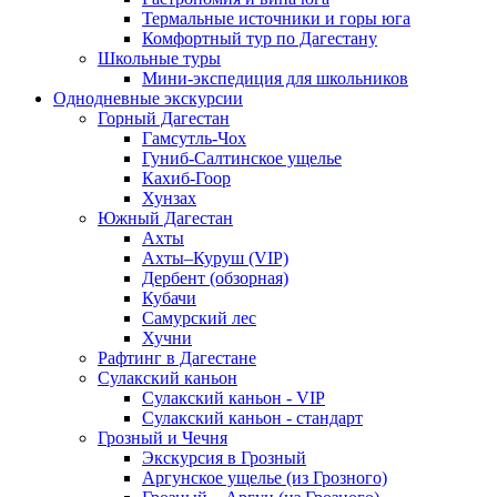
Термальные источники и горы юга
Комфортный тур по Дагестану
Школьные туры
Мини-экспедиция для школьников
Однодневные экскурсии
Горный Дагестан
Гамсутль-Чох
Гуниб-Салтинское ущелье
Кахиб-Гоор
Хунзах
Южный Дагестан
Ахты
Ахты–Куруш (VIP)
Дербент (обзорная)
Кубачи
Самурский лес
Хучни
Рафтинг в Дагестане
Сулакский каньон
Сулакский каньон - VIP
Сулакский каньон - стандарт
Грозный и Чечня
Экскурсия в Грозный
Аргунское ущелье (из Грозного)