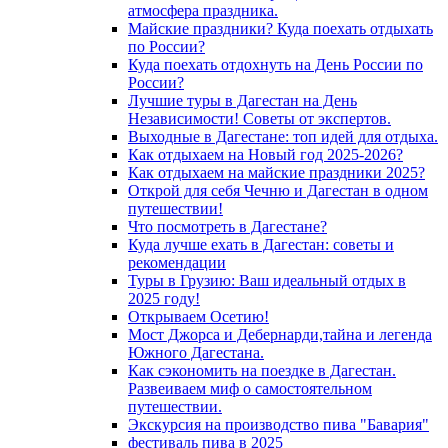
атмосфера праздника.
Майские праздники? Куда поехать отдыхать
по России?
Куда поехать отдохнуть на День России по
России?
Лучшие туры в Дагестан на День
Независимости! Советы от экспертов.
Выходные в Дагестане: топ идей для отдыха.
Как отдыхаем на Новый год 2025-2026?
Как отдыхаем на майские праздники 2025?
Открой для себя Чечню и Дагестан в одном
путешествии!
Что посмотреть в Дагестане?
Куда лучше ехать в Дагестан: советы и
рекомендации
Туры в Грузию: Ваш идеальный отдых в
2025 году!
Открываем Осетию!
Мост Джорса и Дебернарди,тайна и легенда
Южного Дагестана.
Как сэкономить на поездке в Дагестан.
Развеиваем миф о самостоятельном
путешествии.
Экскурсия на производство пива "Бавария"
фестиваль пива в 2025