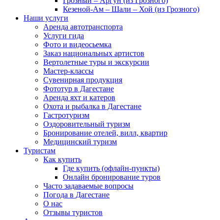
Грозный – Аргун (из Грозного)
Кезеной-Ам – Шали – Хой (из Грозного)
Наши услуги
Аренда автотранспорта
Услуги гида
Фото и видеосьемка
Заказ национальных артистов
Вертолетные туры и экскурсии
Мастер-классы
Сувенирная продукция
Фототур в Дагестане
Аренда яхт и катеров
Охота и рыбалка в Дагестане
Гастротуризм
Оздоровительный туризм
Бронирование отелей, вилл, квартир
Медицинский туризм
Туристам
Как купить
Где купить (офлайн-пункты)
Онлайн бронирование туров
Часто задаваемые вопросы
Погода в Дагестане
О нас
Отзывы туристов