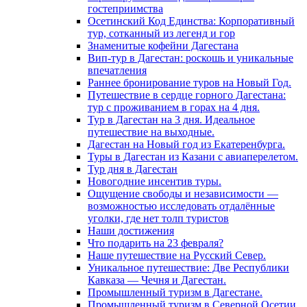
гостеприимства
Осетинский Код Единства: Корпоративный
тур, сотканный из легенд и гор
Знаменитые кофейни Дагестана
Вип-тур в Дагестан: роскошь и уникальные
впечатления
Раннее бронирование туров на Новый Год.
Путешествие в сердце горного Дагестана:
тур с проживанием в горах на 4 дня.
Тур в Дагестан на 3 дня. Идеальное
путешествие на выходные.
Дагестан на Новый год из Екатеренбурга.
Туры в Дагестан из Казани с авиаперелетом.
Тур дня в Дагестан
Новогодние инсентив туры.
Ощущение свободы и независимости —
возможностью исследовать отдалённые
уголки, где нет толп туристов
Наши достижения
Что подарить на 23 февраля?
Наше путешествие на Русский Север.
Уникальное путешествие: Две Республики
Кавказа — Чечня и Дагестан.
Промышленный туризм в Дагестане.
Промышленный туризм в Северной Осетии.