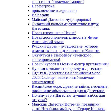
горы и незабываемые эмоции!
Перезагрузка
приключение и адреналин
Из Казани
Майский Дагестан -чудо природы!
Сулакский каньон -путешествие к чуду
Дагестана.
Новая изюминка в Чечне!
Новая достопримечательность в Чечне-
Английский замок
Русский Дубай - путешествие, которое
изменит ваше представление о Кавказе.
Окунуться в атмосферу чеченского
гостеприимства!
Новый курорт в Осетии -центр притяжения !
Лучшая компания по приему в Дагестане
Отдых в Дагестане на Каспийском море
2025: Солнце, пляж и незабываемые
впечатления!
Каспийское море: Древние тайны, песчаные
пляжи и незабываемый отдых в Дагестане.
Почему тур в Дагестан -лучший выбор для
отпуска?
Майский Дагестан:Встречай праздники
ярко! Незабываемый тур в Сердце Кавказа.