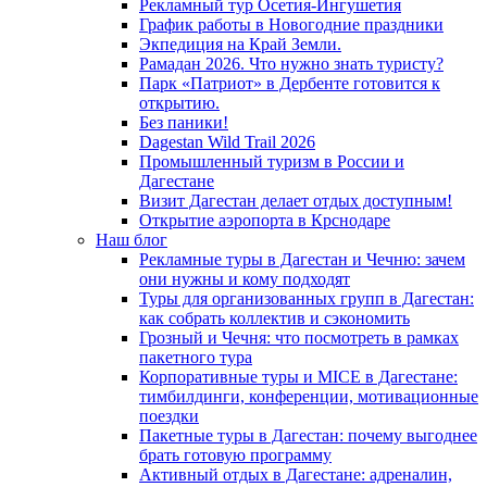
Рекламный тур Осетия-Ингушетия
График работы в Новогодние праздники
Экпедиция на Край Земли.
Рамадан 2026. Что нужно знать туристу?
Парк «Патриот» в Дербенте готовится к
открытию.
Без паники!
Dagestan Wild Trail 2026
Промышленный туризм в России и
Дагестане
Визит Дагестан делает отдых доступным!
Открытие аэропорта в Крснодаре
Наш блог
Рекламные туры в Дагестан и Чечню: зачем
они нужны и кому подходят
Туры для организованных групп в Дагестан:
как собрать коллектив и сэкономить
Грозный и Чечня: что посмотреть в рамках
пакетного тура
Корпоративные туры и MICE в Дагестане:
тимбилдинги, конференции, мотивационные
поездки
Пакетные туры в Дагестан: почему выгоднее
брать готовую программу
Активный отдых в Дагестане: адреналин,