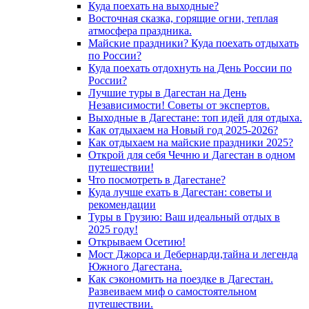
Куда поехать на выходные?
Восточная сказка, горящие огни, теплая
атмосфера праздника.
Майские праздники? Куда поехать отдыхать
по России?
Куда поехать отдохнуть на День России по
России?
Лучшие туры в Дагестан на День
Независимости! Советы от экспертов.
Выходные в Дагестане: топ идей для отдыха.
Как отдыхаем на Новый год 2025-2026?
Как отдыхаем на майские праздники 2025?
Открой для себя Чечню и Дагестан в одном
путешествии!
Что посмотреть в Дагестане?
Куда лучше ехать в Дагестан: советы и
рекомендации
Туры в Грузию: Ваш идеальный отдых в
2025 году!
Открываем Осетию!
Мост Джорса и Дебернарди,тайна и легенда
Южного Дагестана.
Как сэкономить на поездке в Дагестан.
Развеиваем миф о самостоятельном
путешествии.