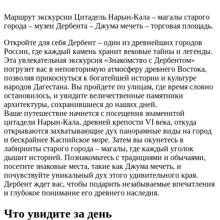
Маршрут экскурсии
Цитадель Нарын-Кала – магалы старого
города – музеи Дербента – Джума мечеть – торговая площадь.
Откройте для себя Дербент – один из древнейших городов
России, где каждый камень хранит вековые тайны и легенды.
Эта увлекательная экскурсия «Знакомство с Дербентом»
погрузит вас в неповторимую атмосферу древнего Востока,
позволяя прикоснуться к богатейшей истории и культуре
народов Дагестана. Вы пройдете по улицам, где время словно
остановилось, и увидите величественные памятники
архитектуры, сохранившиеся до наших дней.
Ваше путешествие начнется с посещения знаменитой
цитадели Нарын-Кала, древней крепости VI века, откуда
открываются захватывающие дух панорамные виды на город
и бескрайнее Каспийское море. Затем вы окунетесь в
лабиринты старого города – магалы, где каждый уголок
дышит историей. Познакомьтесь с традициями и обычаями,
посетите знаковые места, такие как Джума мечеть, и
почувствуйте уникальный дух этого удивительного края.
Дербент ждет вас, чтобы подарить незабываемые впечатления
и глубокое понимание его древнего наследия.
Что увидите за день