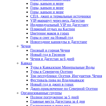
Горы, каньон и море
Горы, каньон и море
Горы, каньон и море
СПА, джип и термальные источники
VIP-маршрут через весь Дагестан
Индивидуальный VIP по Дагестану
Пляжный отдых на Каспии
Цветение маков в горах
Горы и снег на Новый год
Новогодние каникулы в Дагестане
Чечня
Грозный и горная Чечня
Новый год в Грозном
Чечня и Дагестан за 6 дней
Кавказ
Туры в Кавказские Минеральные Воды
Туры в Северную Осетию
Три республики: Осетия, Ингушетия, Чечня
Фестиваль пива во Владикавказе
Новый год и джип в горах
Джип-приключение по Северной Осетии
Организованные группы
Полное погружение за 5 дней
Главные места Дагестана за 4 дня
Гастрономия и вина юга