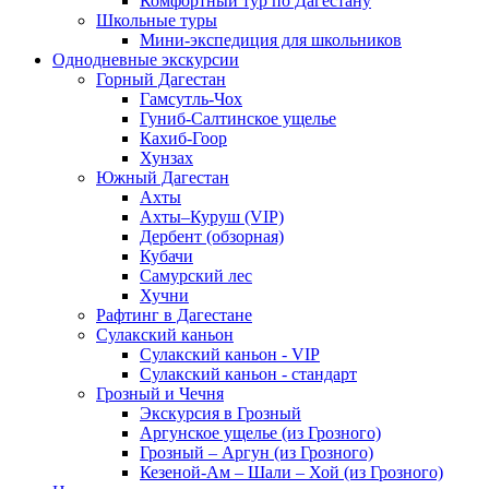
Комфортный тур по Дагестану
Школьные туры
Мини-экспедиция для школьников
Однодневные экскурсии
Горный Дагестан
Гамсутль-Чох
Гуниб-Салтинское ущелье
Кахиб-Гоор
Хунзах
Южный Дагестан
Ахты
Ахты–Куруш (VIP)
Дербент (обзорная)
Кубачи
Самурский лес
Хучни
Рафтинг в Дагестане
Сулакский каньон
Сулакский каньон - VIP
Сулакский каньон - стандарт
Грозный и Чечня
Экскурсия в Грозный
Аргунское ущелье (из Грозного)
Грозный – Аргун (из Грозного)
Кезеной-Ам – Шали – Хой (из Грозного)