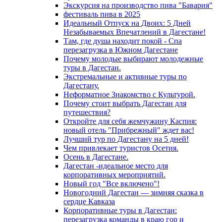
Экскурсия на производство пива "Бавария"
фестиваль пива в 2025
Идеальный Отпуск на Двоих: 5 Дней
Незабываемых Впечатлений в Дагестане!
Там, где душа находит покой - Спа
перезагрузка в Южном Дагестане
Почему молодые выбирают молодежные
туры в Дагестан.
Экстремальные и активные туры по
Дагестану.
Неформатное Знакомство с Культурой.
Почему стоит выбрать Дагестан для
путешествия?
Откройте для себя жемчужину Каспия:
новый отель "Прибрежный" ждет вас!
Лучший тур по Дагестану на 5 дней!
Чем привлекает туристов Осетия.
Осень в Дагестане.
Дагестан -идеальное место для
корпоративных мероприятий.
Новый год "Все включено"!
Новогодний Дагестан — зимняя сказка в
сердце Кавказа
Корпоративные туры в Дагестан:
перезагрузка команды в краю гор и