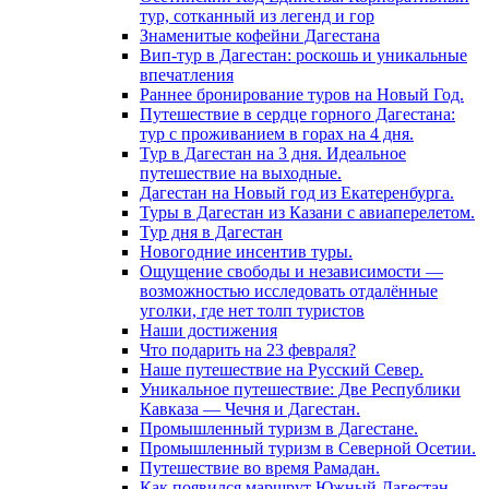
тур, сотканный из легенд и гор
Знаменитые кофейни Дагестана
Вип-тур в Дагестан: роскошь и уникальные
впечатления
Раннее бронирование туров на Новый Год.
Путешествие в сердце горного Дагестана:
тур с проживанием в горах на 4 дня.
Тур в Дагестан на 3 дня. Идеальное
путешествие на выходные.
Дагестан на Новый год из Екатеренбурга.
Туры в Дагестан из Казани с авиаперелетом.
Тур дня в Дагестан
Новогодние инсентив туры.
Ощущение свободы и независимости —
возможностью исследовать отдалённые
уголки, где нет толп туристов
Наши достижения
Что подарить на 23 февраля?
Наше путешествие на Русский Север.
Уникальное путешествие: Две Республики
Кавказа — Чечня и Дагестан.
Промышленный туризм в Дагестане.
Промышленный туризм в Северной Осетии.
Путешествие во время Рамадан.
Как появился маршрут Южный Дагестан.