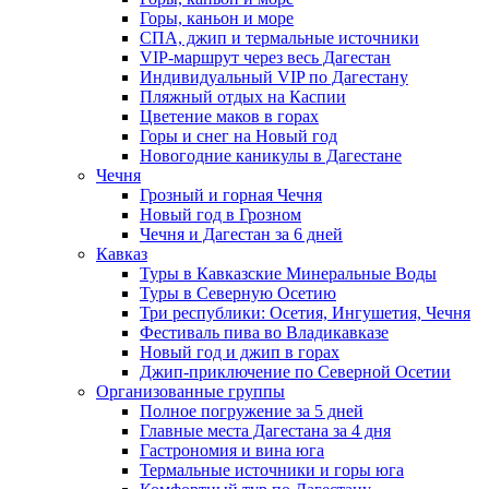
Горы, каньон и море
СПА, джип и термальные источники
VIP-маршрут через весь Дагестан
Индивидуальный VIP по Дагестану
Пляжный отдых на Каспии
Цветение маков в горах
Горы и снег на Новый год
Новогодние каникулы в Дагестане
Чечня
Грозный и горная Чечня
Новый год в Грозном
Чечня и Дагестан за 6 дней
Кавказ
Туры в Кавказские Минеральные Воды
Туры в Северную Осетию
Три республики: Осетия, Ингушетия, Чечня
Фестиваль пива во Владикавказе
Новый год и джип в горах
Джип-приключение по Северной Осетии
Организованные группы
Полное погружение за 5 дней
Главные места Дагестана за 4 дня
Гастрономия и вина юга
Термальные источники и горы юга