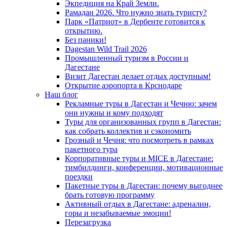
Экпедиция на Край Земли.
Рамадан 2026. Что нужно знать туристу?
Парк «Патриот» в Дербенте готовится к
открытию.
Без паники!
Dagestan Wild Trail 2026
Промышленный туризм в России и
Дагестане
Визит Дагестан делает отдых доступным!
Открытие аэропорта в Крснодаре
Наш блог
Рекламные туры в Дагестан и Чечню: зачем
они нужны и кому подходят
Туры для организованных групп в Дагестан:
как собрать коллектив и сэкономить
Грозный и Чечня: что посмотреть в рамках
пакетного тура
Корпоративные туры и MICE в Дагестане:
тимбилдинги, конференции, мотивационные
поездки
Пакетные туры в Дагестан: почему выгоднее
брать готовую программу
Активный отдых в Дагестане: адреналин,
горы и незабываемые эмоции!
Перезагрузка