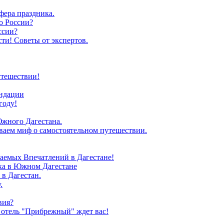
фера праздника.
о России?
ссии?
ти! Советы от экспертов.
утешествии!
ендации
году!
Южного Дагестана.
иваем миф о самостоятельном путешествии.
аемых Впечатлений в Дагестане!
зка в Южном Дагестане
в Дагестан.
.
вия?
 отель "Прибрежный" ждет вас!