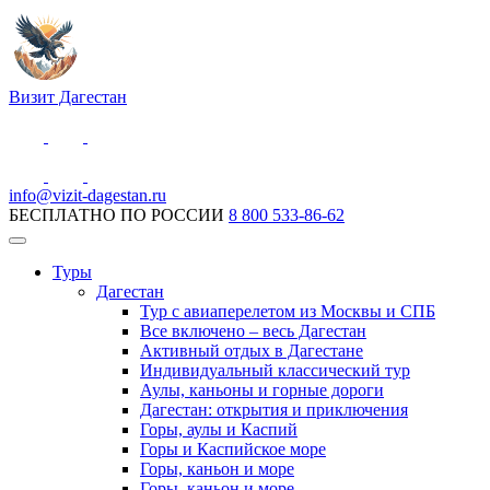
Визит Дагестан
info@vizit-dagestan.ru
БЕСПЛАТНО ПО РОССИИ
8 800 533-86-62
Туры
Дагестан
Тур с авиаперелетом из Москвы и СПБ
Все включено – весь Дагестан
Активный отдых в Дагестане
Индивидуальный классический тур
Аулы, каньоны и горные дороги
Дагестан: открытия и приключения
Горы, аулы и Каспий
Горы и Каспийское море
Горы, каньон и море
Горы, каньон и море