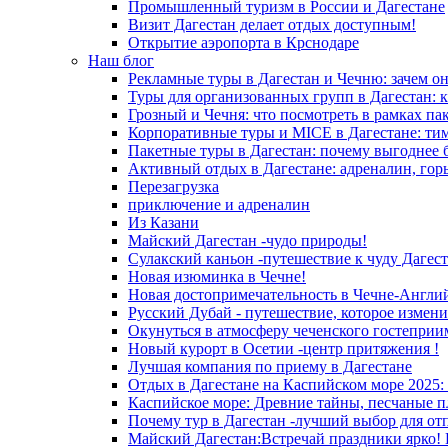
Промышленный туризм в России и Дагестане
Визит Дагестан делает отдых доступным!
Открытие аэропорта в Крснодаре
Наш блог
Рекламные туры в Дагестан и Чечню: зачем о
Туры для организованных групп в Дагестан: к
Грозный и Чечня: что посмотреть в рамках па
Корпоративные туры и MICE в Дагестане: ти
Пакетные туры в Дагестан: почему выгоднее 
Активный отдых в Дагестане: адреналин, гор
Перезагрузка
приключение и адреналин
Из Казани
Майский Дагестан -чудо природы!
Сулакский каньон -путешествие к чуду Дагест
Новая изюминка в Чечне!
Новая достопримечательность в Чечне-Англи
Русский Дубай - путешествие, которое измени
Окунуться в атмосферу чеченского гостеприи
Новый курорт в Осетии -центр притяжения !
Лучшая компания по приему в Дагестане
Отдых в Дагестане на Каспийском море 2025:
Каспийское море: Древние тайны, песчаные п
Почему тур в Дагестан -лучший выбор для от
Майский Дагестан:Встречай праздники ярко! 