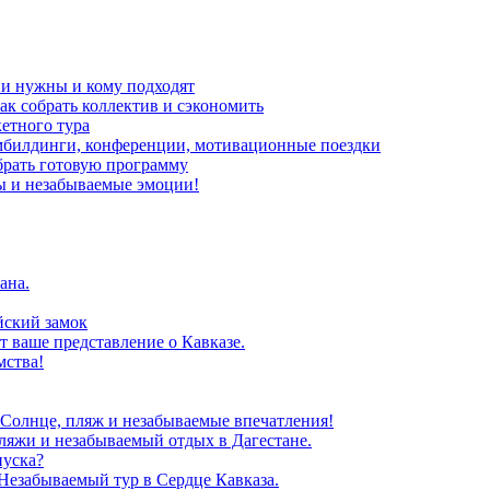
ни нужны и кому подходят
ак собрать коллектив и сэкономить
кетного тура
мбилдинги, конференции, мотивационные поездки
брать готовую программу
ы и незабываемые эмоции!
ана.
йский замок
т ваше представление о Кавказе.
мства!
 Солнце, пляж и незабываемые впечатления!
ляжи и незабываемый отдых в Дагестане.
пуска?
Незабываемый тур в Сердце Кавказа.