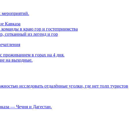
х мероприятий.
це Кавказа
а команды в краю гор и гостеприимства
, сотканный из легенд и гор
печатления
с проживанием в горах на 4 дня.
вие на выходные.
ностью исследовать отдалённые уголки, где нет толп туристов
каза — Чечня и Дагестан.