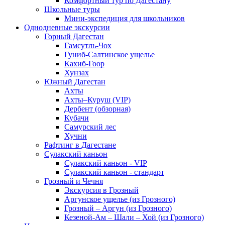
Комфортный тур по Дагестану
Школьные туры
Мини-экспедиция для школьников
Однодневные экскурсии
Горный Дагестан
Гамсутль-Чох
Гуниб-Салтинское ущелье
Кахиб-Гоор
Хунзах
Южный Дагестан
Ахты
Ахты–Куруш (VIP)
Дербент (обзорная)
Кубачи
Самурский лес
Хучни
Рафтинг в Дагестане
Сулакский каньон
Сулакский каньон - VIP
Сулакский каньон - стандарт
Грозный и Чечня
Экскурсия в Грозный
Аргунское ущелье (из Грозного)
Грозный – Аргун (из Грозного)
Кезеной-Ам – Шали – Хой (из Грозного)