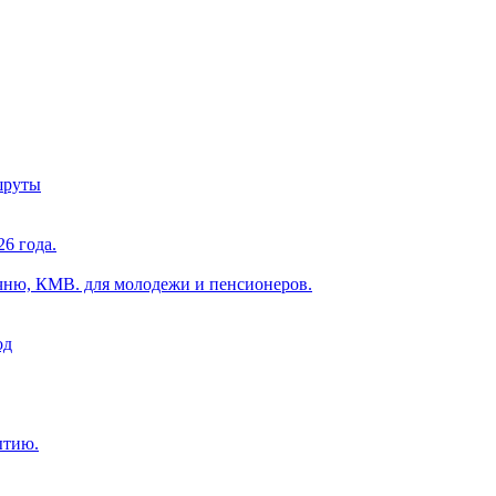
шруты
6 года.
чню, КМВ. для молодежи и пенсионеров.
од
ытию.