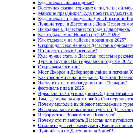
Куда поехать на выходные?
Восточная сказка, горящие огни, теплая атмос
Майские праздники? Куда поехать отдыхать п
Куда поехать отдохнуть на День России по Ро
Лучшие туры в Дагестан на День Независимос
Выходные в Дагестане: топ идей для отдыха.
Как отдыхаем на Новый год 2025-2026?
Как отдыхаем на майские праздники 2025?
Открой для себя Чечню и Дагестан в одном п
Что посмотреть в Дагестане?
Куда лучше ехать в Дагестан: советы и реком
Туры в Грузию: Ваш идеальный отдых в 2025 
Открываем Осетию!
Мост Джорса и Дебернарди,тайна и легенда 
Как сэкономить на поездке в Дагестан. Разве
Экскурсия на производство пива "Бавария"
фестиваль пива в 2025
Идеальный Отпуск на Двоих: 5 Дней Незабыв
Там, где душа находит покой - Спа перезагру
Почему молодые выбирают молодежные туры 
Экстремальные и активные туры по Дагестану
Неформатное Знакомство с Культурой.
Почему стоит выбрать Дагестан для путешест
Откройте для себя жемчужину Каспия: новый
Лучший тур по Дагестану на 5 дней!