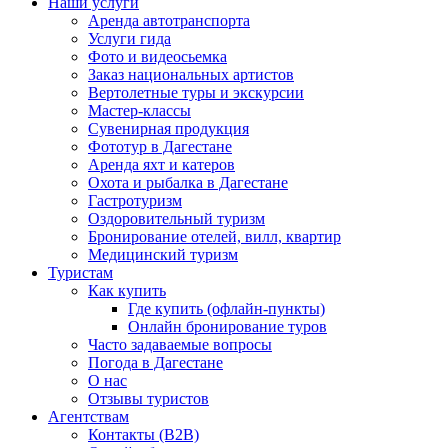
Наши услуги
Аренда автотранспорта
Услуги гида
Фото и видеосьемка
Заказ национальных артистов
Вертолетные туры и экскурсии
Мастер-классы
Сувенирная продукция
Фототур в Дагестане
Аренда яхт и катеров
Охота и рыбалка в Дагестане
Гастротуризм
Оздоровительный туризм
Бронирование отелей, вилл, квартир
Медицинский туризм
Туристам
Как купить
Где купить (офлайн-пункты)
Онлайн бронирование туров
Часто задаваемые вопросы
Погода в Дагестане
О нас
Отзывы туристов
Агентствам
Контакты (B2B)