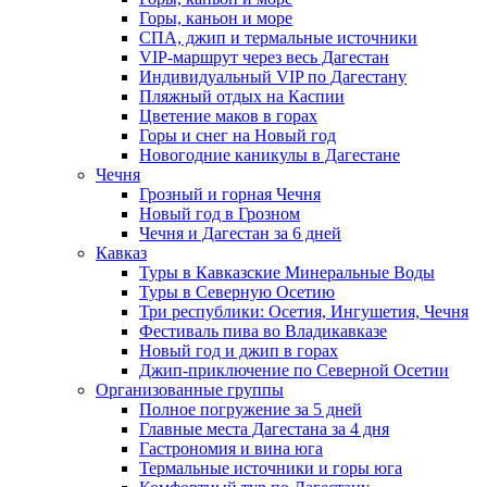
Горы, каньон и море
СПА, джип и термальные источники
VIP-маршрут через весь Дагестан
Индивидуальный VIP по Дагестану
Пляжный отдых на Каспии
Цветение маков в горах
Горы и снег на Новый год
Новогодние каникулы в Дагестане
Чечня
Грозный и горная Чечня
Новый год в Грозном
Чечня и Дагестан за 6 дней
Кавказ
Туры в Кавказские Минеральные Воды
Туры в Северную Осетию
Три республики: Осетия, Ингушетия, Чечня
Фестиваль пива во Владикавказе
Новый год и джип в горах
Джип-приключение по Северной Осетии
Организованные группы
Полное погружение за 5 дней
Главные места Дагестана за 4 дня
Гастрономия и вина юга
Термальные источники и горы юга