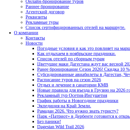
Онлайн-бронирование туров
Раннее бронирование
Агентский договор
Реквизиты
Рекламные туры
Список сертифицированных отелей на маршруте.
О компании
Контакты
Новости
Погодные условия и как это повлияет на мар
Как отдыхаем в ноябрьские праздники.
Список отелей по сборным турам
Цветущие маки Дагестана ждут вас весной 202
Ранее бронирование Сезон 2026! Скидка 10 %
Субсидированные авиабилеты в Дагестан, Че
Расписание туров на сезон 2026
Отдых и лечение в санатории КМВ
Новые правила для въезда в Грузию на 2026 г
Рекламный тур Осетия-Ингушетия
График работы в Новогодние праздники
Экпедиция на Край Земли.
Рамадан 2026. Что нужно знать туристу?
Парк «Патриот» в Дербенте готовится к откр
Без паники!
Dagestan Wild Trail 2026