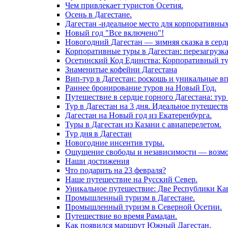
Чем привлекает туристов Осетия.
Осень в Дагестане.
Дагестан -идеальное место для корпоративны
Новый год "Все включено"!
Новогодний Дагестан — зимняя сказка в серд
Корпоративные туры в Дагестан: перезагрузк
Осетинский Код Единства: Корпоративный тур
Знаменитые кофейни Дагестана
Вип-тур в Дагестан: роскошь и уникальные в
Раннее бронирование туров на Новый Год.
Путешествие в сердце горного Дагестана: тур 
Тур в Дагестан на 3 дня. Идеальное путешест
Дагестан на Новый год из Екатеренбурга.
Туры в Дагестан из Казани с авиаперелетом.
Тур дня в Дагестан
Новогодние инсентив туры.
Ощущение свободы и независимости — возмож
Наши достижения
Что подарить на 23 февраля?
Наше путешествие на Русский Север.
Уникальное путешествие: Две Республики Кав
Промышленный туризм в Дагестане.
Промышленный туризм в Северной Осетии.
Путешествие во время Рамадан.
Как появился маршрут Южный Дагестан.