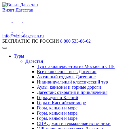
Визит Дагестан
info@vizit-dagestan.ru
БЕСПЛАТНО ПО РОССИИ
8 800 533-86-62
Туры
Дагестан
Тур с авиаперелетом из Москвы и СПБ
Все включено – весь Дагестан
Активный отдых в Дагестане
Индивидуальный классический тур
Аулы, каньоны и горные дороги
Дагестан: открытия и приключения
Горы, аулы и Каспий
Горы и Каспийское море
Горы, каньон и море
Горы, каньон и море
Горы, каньон и море
СПА, джип и термальные источники
VIP-маршрут через весь Дагестан