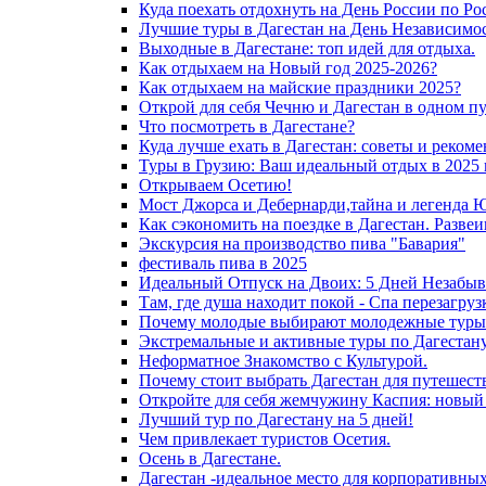
Куда поехать отдохнуть на День России по Ро
Лучшие туры в Дагестан на День Независимос
Выходные в Дагестане: топ идей для отдыха.
Как отдыхаем на Новый год 2025-2026?
Как отдыхаем на майские праздники 2025?
Открой для себя Чечню и Дагестан в одном п
Что посмотреть в Дагестане?
Куда лучше ехать в Дагестан: советы и реком
Туры в Грузию: Ваш идеальный отдых в 2025 
Открываем Осетию!
Мост Джорса и Дебернарди,тайна и легенда 
Как сэкономить на поездке в Дагестан. Разве
Экскурсия на производство пива "Бавария"
фестиваль пива в 2025
Идеальный Отпуск на Двоих: 5 Дней Незабыв
Там, где душа находит покой - Спа перезагру
Почему молодые выбирают молодежные туры 
Экстремальные и активные туры по Дагестану
Неформатное Знакомство с Культурой.
Почему стоит выбрать Дагестан для путешест
Откройте для себя жемчужину Каспия: новый
Лучший тур по Дагестану на 5 дней!
Чем привлекает туристов Осетия.
Осень в Дагестане.
Дагестан -идеальное место для корпоративны