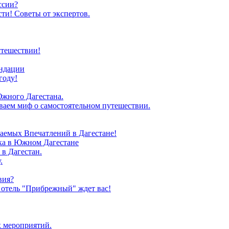
ссии?
ти! Советы от экспертов.
утешествии!
ендации
году!
Южного Дагестана.
иваем миф о самостоятельном путешествии.
аемых Впечатлений в Дагестане!
зка в Южном Дагестане
в Дагестан.
.
вия?
 отель "Прибрежный" ждет вас!
х мероприятий.