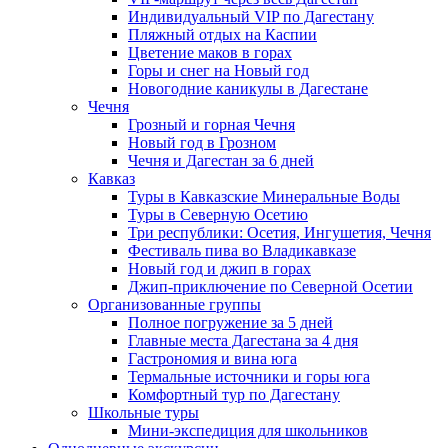
Индивидуальный VIP по Дагестану
Пляжный отдых на Каспии
Цветение маков в горах
Горы и снег на Новый год
Новогодние каникулы в Дагестане
Чечня
Грозный и горная Чечня
Новый год в Грозном
Чечня и Дагестан за 6 дней
Кавказ
Туры в Кавказские Минеральные Воды
Туры в Северную Осетию
Три республики: Осетия, Ингушетия, Чечня
Фестиваль пива во Владикавказе
Новый год и джип в горах
Джип-приключение по Северной Осетии
Организованные группы
Полное погружение за 5 дней
Главные места Дагестана за 4 дня
Гастрономия и вина юга
Термальные источники и горы юга
Комфортный тур по Дагестану
Школьные туры
Мини-экспедиция для школьников