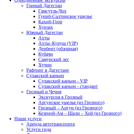
Однодневные экскурсии
Горный Дагестан
Гамсутль-Чох
Гуниб-Салтинское ущелье
Кахиб-Гоор
Хунзах
Южный Дагестан
Ахты
Ахты–Куруш (VIP)
Дербент (обзорная)
Кубачи
Самурский лес
Хучни
Рафтинг в Дагестане
Сулакский каньон
Сулакский каньон - VIP
Сулакский каньон - стандарт
Грозный и Чечня
Экскурсия в Грозный
Аргунское ущелье (из Грозного)
Грозный – Аргун (из Грозного)
Кезеной-Ам – Шали – Хой (из Грозного)
Наши услуги
Аренда автотранспорта
Услуги гида