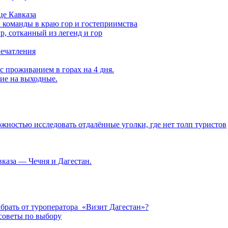
це Кавказа
а команды в краю гор и гостеприимства
, сотканный из легенд и гор
печатления
с проживанием в горах на 4 дня.
вие на выходные.
ностью исследовать отдалённые уголки, где нет толп туристов
каза — Чечня и Дагестан.
брать от туроператора «Визит Дагестан»?
советы по выбору