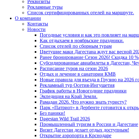
Реквизиты
Рекламные туры
Список сертифицированных отелей на маршруте.
О компании
Контакты
Новости
Погодные условия и как это повлияет на мар
Как отдыхаем в ноябрьские праздники.
Список отелей по сборным турам
Цветущие маки Дагестана ждут вас весной 202
Ранее бронирование Сезон 2026! Скидка 10 %
Субсидированные авиабилеты в Дагестан, Че
Расписание туров на сезон 2026
Отдых и лечение в санатории КМВ
Новые правила для въезда в Грузию на 2026 г
Рекламный тур Осетия-Ингушетия
График работы в Новогодние праздники
Экпедиция на Край Земли.
Рамадан 2026. Что нужно знать туристу?
Парк «Патриот» в Дербенте готовится к откр
Без паники!
Dagestan Wild Trail 2026
Промышленный туризм в России и Дагестане
Визит Дагестан делает отдых доступным!
Открытие аэропорта в Крснодаре