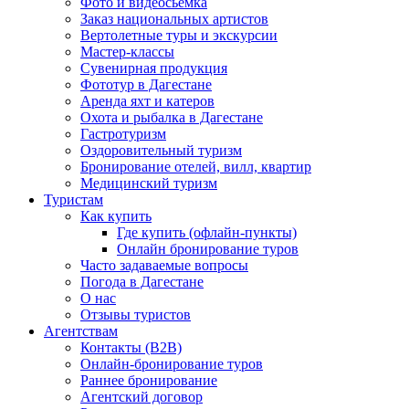
Фото и видеосьемка
Заказ национальных артистов
Вертолетные туры и экскурсии
Мастер-классы
Сувенирная продукция
Фототур в Дагестане
Аренда яхт и катеров
Охота и рыбалка в Дагестане
Гастротуризм
Оздоровительный туризм
Бронирование отелей, вилл, квартир
Медицинский туризм
Туристам
Как купить
Где купить (офлайн-пункты)
Онлайн бронирование туров
Часто задаваемые вопросы
Погода в Дагестане
О нас
Отзывы туристов
Агентствам
Контакты (B2B)
Онлайн-бронирование туров
Раннее бронирование
Агентский договор