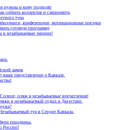
ни нужны и кому подходят
ак собрать коллектив и сэкономить
кетного тура
мбилдинги, конференции, мотивационные поездки
брать готовую программу
ы и незабываемые эмоции!
ана.
йский замок
т ваше представление о Кавказе.
мства!
 Солнце, пляж и незабываемые впечатления!
ляжи и незабываемый отдых в Дагестане.
пуска?
Незабываемый тур в Сердце Кавказа.
фера праздника.
о России?