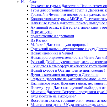
Наш блог
Рекламные туры в Дагестан и Чечню: зачем о
Туры для организованных групп в Дагестан: к
Грозный и Чечня: что посмотреть в рамках па
Корпоративные туры и MICE в Дагестане: ти
Пакетные туры в Дагестан: почему выгоднее 
Активный отдых в Дагестане: адреналин, гор
Перезагрузка
приключение и адреналин
Из Казани
Майский Дагестан -чудо природы!
Сулакский каньон -путешествие к чуду Дагест
Новая изюминка в Чечне!
Новая достопримечательность в Чечне-Англи
Русский Дубай - путешествие, которое измени
Окунуться в атмосферу чеченского гостеприи
Новый курорт в Осетии -центр притяжения !
Лучшая компания по приему в Дагестане
Отдых в Дагестане на Каспийском море 2025:
Каспийское море: Древние тайны, песчаные п
Почему тур в Дагестан -лучший выбор для от
Майский Дагестан:Встречай праздники ярко! 
Куда поехать на выходные?
Восточная сказка, горящие огни, теплая атмос
Майские праздники? Куда поехать отдыхать п