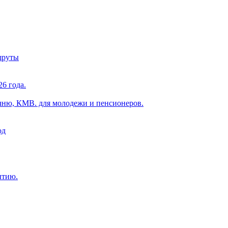
шруты
6 года.
чню, КМВ. для молодежи и пенсионеров.
од
ытию.