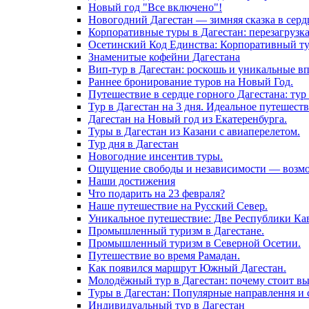
Новый год "Все включено"!
Новогодний Дагестан — зимняя сказка в серд
Корпоративные туры в Дагестан: перезагрузк
Осетинский Код Единства: Корпоративный тур
Знаменитые кофейни Дагестана
Вип-тур в Дагестан: роскошь и уникальные в
Раннее бронирование туров на Новый Год.
Путешествие в сердце горного Дагестана: тур 
Тур в Дагестан на 3 дня. Идеальное путешест
Дагестан на Новый год из Екатеренбурга.
Туры в Дагестан из Казани с авиаперелетом.
Тур дня в Дагестан
Новогодние инсентив туры.
Ощущение свободы и независимости — возмож
Наши достижения
Что подарить на 23 февраля?
Наше путешествие на Русский Север.
Уникальное путешествие: Две Республики Кав
Промышленный туризм в Дагестане.
Промышленный туризм в Северной Осетии.
Путешествие во время Рамадан.
Как появился маршрут Южный Дагестан.
Молодёжный тур в Дагестан: почему стоит вы
Туры в Дагестан: Популярные направлення и 
Индивидуальный тур в Дагестан