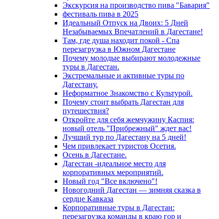
Экскурсия на производство пива "Бавария"
фестиваль пива в 2025
Идеальный Отпуск на Двоих: 5 Дней
Незабываемых Впечатлений в Дагестане!
Там, где душа находит покой - Спа
перезагрузка в Южном Дагестане
Почему молодые выбирают молодежные
туры в Дагестан.
Экстремальные и активные туры по
Дагестану.
Неформатное Знакомство с Культурой.
Почему стоит выбрать Дагестан для
путешествия?
Откройте для себя жемчужину Каспия:
новый отель "Прибрежный" ждет вас!
Лучший тур по Дагестану на 5 дней!
Чем привлекает туристов Осетия.
Осень в Дагестане.
Дагестан -идеальное место для
корпоративных мероприятий.
Новый год "Все включено"!
Новогодний Дагестан — зимняя сказка в
сердце Кавказа
Корпоративные туры в Дагестан:
перезагрузка команды в краю гор и