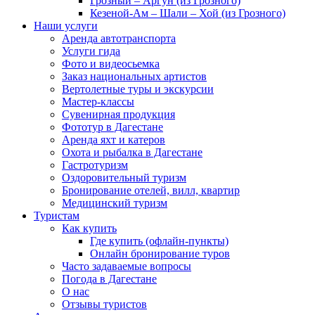
Грозный – Аргун (из Грозного)
Кезеной-Ам – Шали – Хой (из Грозного)
Наши услуги
Аренда автотранспорта
Услуги гида
Фото и видеосьемка
Заказ национальных артистов
Вертолетные туры и экскурсии
Мастер-классы
Сувенирная продукция
Фототур в Дагестане
Аренда яхт и катеров
Охота и рыбалка в Дагестане
Гастротуризм
Оздоровительный туризм
Бронирование отелей, вилл, квартир
Медицинский туризм
Туристам
Как купить
Где купить (офлайн-пункты)
Онлайн бронирование туров
Часто задаваемые вопросы
Погода в Дагестане
О нас
Отзывы туристов