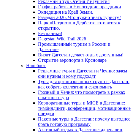
Рекламный тур Осетия-Ингушетия
График работы в Новогодние праздники
Экпедиция на Край Земли.
Рамадан 2026. Что нужно знать туристу?
Парк «Патриот» в Дербенте готовится к
открытию.
Без паники!
Dagestan Wild Trail 2026
Промышленный туризм в России и
Дагестане
Визит Дагестан делает отдых доступным!
Открытие аэропорта в Крснодаре
Наш блог
Рекламные туры в Дагестан и Чечню: зачем
они нужны и кому подходят
Туры для организованных групп в Дагестан:
как собрать коллектив и сэкономить
Грозный и Чечня: что посмотреть в рамках
пакетного тура
Корпоративные туры и MICE в Дагестане:
тимбилдинги, конференции, мотивационные
поездки
Пакетные туры в Дагестан: почему выгоднее
брать готовую программу
Активный отдых в Дагестане: адреналин,