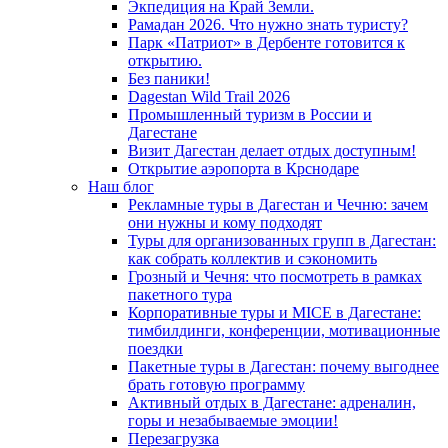
Экпедиция на Край Земли.
Рамадан 2026. Что нужно знать туристу?
Парк «Патриот» в Дербенте готовится к
открытию.
Без паники!
Dagestan Wild Trail 2026
Промышленный туризм в России и
Дагестане
Визит Дагестан делает отдых доступным!
Открытие аэропорта в Крснодаре
Наш блог
Рекламные туры в Дагестан и Чечню: зачем
они нужны и кому подходят
Туры для организованных групп в Дагестан:
как собрать коллектив и сэкономить
Грозный и Чечня: что посмотреть в рамках
пакетного тура
Корпоративные туры и MICE в Дагестане:
тимбилдинги, конференции, мотивационные
поездки
Пакетные туры в Дагестан: почему выгоднее
брать готовую программу
Активный отдых в Дагестане: адреналин,
горы и незабываемые эмоции!
Перезагрузка