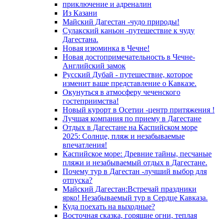
приключение и адреналин
Из Казани
Майский Дагестан -чудо природы!
Сулакский каньон -путешествие к чуду
Дагестана.
Новая изюминка в Чечне!
Новая достопримечательность в Чечне-
Английский замок
Русский Дубай - путешествие, которое
изменит ваше представление о Кавказе.
Окунуться в атмосферу чеченского
гостеприимства!
Новый курорт в Осетии -центр притяжения !
Лучшая компания по приему в Дагестане
Отдых в Дагестане на Каспийском море
2025: Солнце, пляж и незабываемые
впечатления!
Каспийское море: Древние тайны, песчаные
пляжи и незабываемый отдых в Дагестане.
Почему тур в Дагестан -лучший выбор для
отпуска?
Майский Дагестан:Встречай праздники
ярко! Незабываемый тур в Сердце Кавказа.
Куда поехать на выходные?
Восточная сказка, горящие огни, теплая