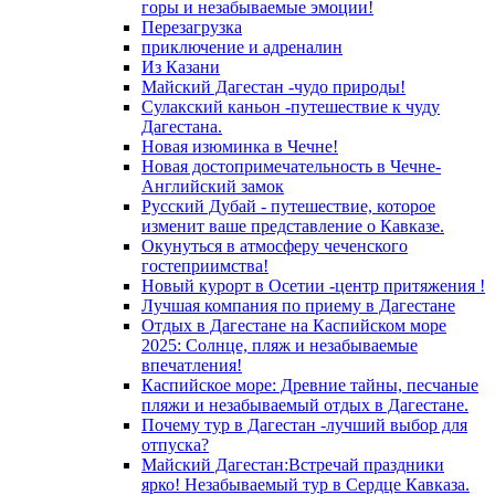
горы и незабываемые эмоции!
Перезагрузка
приключение и адреналин
Из Казани
Майский Дагестан -чудо природы!
Сулакский каньон -путешествие к чуду
Дагестана.
Новая изюминка в Чечне!
Новая достопримечательность в Чечне-
Английский замок
Русский Дубай - путешествие, которое
изменит ваше представление о Кавказе.
Окунуться в атмосферу чеченского
гостеприимства!
Новый курорт в Осетии -центр притяжения !
Лучшая компания по приему в Дагестане
Отдых в Дагестане на Каспийском море
2025: Солнце, пляж и незабываемые
впечатления!
Каспийское море: Древние тайны, песчаные
пляжи и незабываемый отдых в Дагестане.
Почему тур в Дагестан -лучший выбор для
отпуска?
Майский Дагестан:Встречай праздники
ярко! Незабываемый тур в Сердце Кавказа.