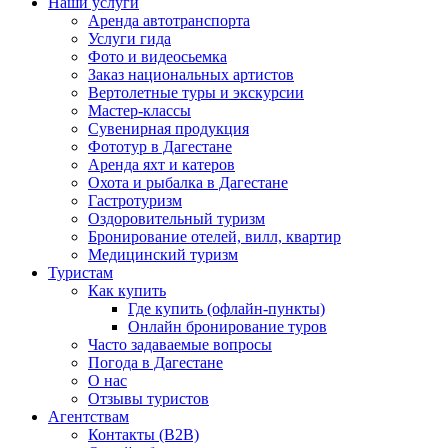
Наши услуги
Аренда автотранспорта
Услуги гида
Фото и видеосьемка
Заказ национальных артистов
Вертолетные туры и экскурсии
Мастер-классы
Сувенирная продукция
Фототур в Дагестане
Аренда яхт и катеров
Охота и рыбалка в Дагестане
Гастротуризм
Оздоровительный туризм
Бронирование отелей, вилл, квартир
Медицинский туризм
Туристам
Как купить
Где купить (офлайн-пункты)
Онлайн бронирование туров
Часто задаваемые вопросы
Погода в Дагестане
О нас
Отзывы туристов
Агентствам
Контакты (B2B)