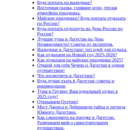
Куда поехать на выходные?
Восточная сказка, горящие огни, теплая
атмосфера праздника.
Майские праздники? Куда поехать отдыхать
по России?
Куда поехать отдохнуть на День России по
России?
Лучшие туры в Дагестан на День
Независимости! Советы от экспертов.
Выходные в Дагестане: топ идей для отдыха.
Как отдыхаем на Новый год 2025-2026?
Как отдыхаем на майские праздники 2025?
Открой для себя Чечню и Дагестан в одном
путешествии!
Что посмотреть в Дагестане?
Куда лучше ехать в Дагестан: советы и
рекомендации
Туры в Грузию: Ваш идеальный отдых в
2025 году!
Открываем Осетию!
Мост Джорса и Дебернарди,тайна и легенда
Южного Дагестана.
Как сэкономить на поездке в Дагестан.
Развеиваем миф о самостоятельном
путешествии.