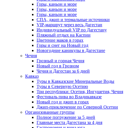
Горы, каньон и море
Горы, каньон и море
Горы, каньон и море
СПА, джип и термальные источники
VIP-маршрут через весь Дагестан
Индивидуальный VIP по Дагестану
Пляжный отдых на Каспии
Цветение маков в горах
Горы и снег на Новый год
Новогодние каникулы в Дагестане
Чечня
Грозный и горная Чечня
Новый год в Грозном
Чечня и Дагестан за 6 дней
Кавказ
Туры в Кавказские Минеральные Воды
Туры в Северную Осетию
Три республики: Осетия, Ингушетия, Чечня
Фестиваль пива во Владикавказе
Новый год и джип в горах
Джип-приключение по Северной Осетии
Организованные группы
Полное погружение за 5 дней
Главные места Дагестана за 4 дня
Гастрономия и вина юга