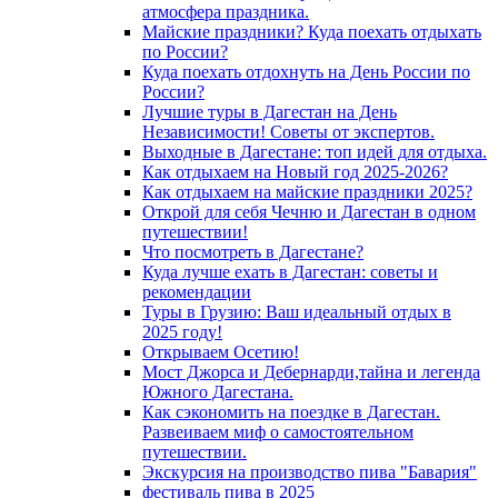
атмосфера праздника.
Майские праздники? Куда поехать отдыхать
по России?
Куда поехать отдохнуть на День России по
России?
Лучшие туры в Дагестан на День
Независимости! Советы от экспертов.
Выходные в Дагестане: топ идей для отдыха.
Как отдыхаем на Новый год 2025-2026?
Как отдыхаем на майские праздники 2025?
Открой для себя Чечню и Дагестан в одном
путешествии!
Что посмотреть в Дагестане?
Куда лучше ехать в Дагестан: советы и
рекомендации
Туры в Грузию: Ваш идеальный отдых в
2025 году!
Открываем Осетию!
Мост Джорса и Дебернарди,тайна и легенда
Южного Дагестана.
Как сэкономить на поездке в Дагестан.
Развеиваем миф о самостоятельном
путешествии.
Экскурсия на производство пива "Бавария"
фестиваль пива в 2025