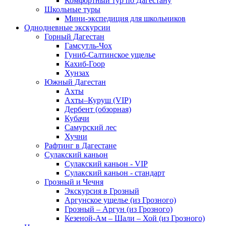
Комфортный тур по Дагестану
Школьные туры
Мини-экспедиция для школьников
Однодневные экскурсии
Горный Дагестан
Гамсутль-Чох
Гуниб-Салтинское ущелье
Кахиб-Гоор
Хунзах
Южный Дагестан
Ахты
Ахты–Куруш (VIP)
Дербент (обзорная)
Кубачи
Самурский лес
Хучни
Рафтинг в Дагестане
Сулакский каньон
Сулакский каньон - VIP
Сулакский каньон - стандарт
Грозный и Чечня
Экскурсия в Грозный
Аргунское ущелье (из Грозного)
Грозный – Аргун (из Грозного)
Кезеной-Ам – Шали – Хой (из Грозного)