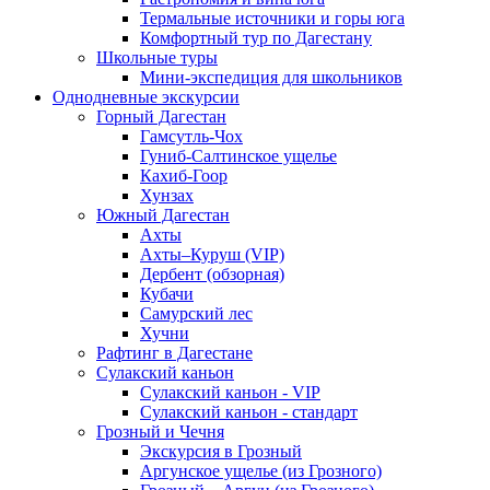
Термальные источники и горы юга
Комфортный тур по Дагестану
Школьные туры
Мини-экспедиция для школьников
Однодневные экскурсии
Горный Дагестан
Гамсутль-Чох
Гуниб-Салтинское ущелье
Кахиб-Гоор
Хунзах
Южный Дагестан
Ахты
Ахты–Куруш (VIP)
Дербент (обзорная)
Кубачи
Самурский лес
Хучни
Рафтинг в Дагестане
Сулакский каньон
Сулакский каньон - VIP
Сулакский каньон - стандарт
Грозный и Чечня
Экскурсия в Грозный
Аргунское ущелье (из Грозного)