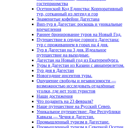
гостеприимства
Осетинский Код Единства: Корпоративный
тур, сотканный из легенд и гор
Знаменитые кофейни Дагестана
Вип-тур в Дагестан: роскошь и уникальные
впечатления
Раннее бронирование туров на Новый Год.
Путешествие в сердце горного Дагестана:
тур с проживанием в горах на 4 дня.
Тур в Дагестан на 3 дня. Идеальное
путешествие на выходные.
Дагестан на Новый год из Екатеренбурга.
Туры в Дагестан из Казани с авиаперелетом.
Тур дня в Дагестан
Новогодние инсентив туры.
Ощущение свободы и независимости —
возможностью исследовать отдалённые
уголки, где нет толп туристов
Наши достижения
Что подарить на 23 февраля?
Наше путешествие на Русский Север.
Уникальное путешествие: Две Республики
Кавказа — Чечня и Дагестан.
Промышленный туризм в Дагестане.
Промышленный туризм в Северной Осетии.