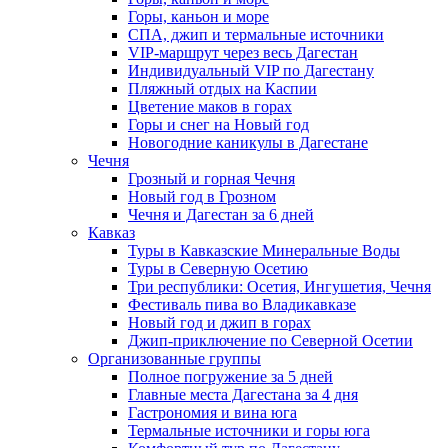
Горы, каньон и море
СПА, джип и термальные источники
VIP-маршрут через весь Дагестан
Индивидуальный VIP по Дагестану
Пляжный отдых на Каспии
Цветение маков в горах
Горы и снег на Новый год
Новогодние каникулы в Дагестане
Чечня
Грозный и горная Чечня
Новый год в Грозном
Чечня и Дагестан за 6 дней
Кавказ
Туры в Кавказские Минеральные Воды
Туры в Северную Осетию
Три республики: Осетия, Ингушетия, Чечня
Фестиваль пива во Владикавказе
Новый год и джип в горах
Джип-приключение по Северной Осетии
Организованные группы
Полное погружение за 5 дней
Главные места Дагестана за 4 дня
Гастрономия и вина юга
Термальные источники и горы юга