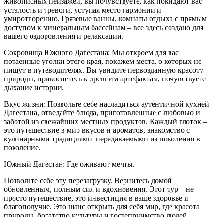
живописных пейзажей, вы почувствуете, как покидают вас
усталость и тревоги, уступая место гармонии и
умиротворению. Грязевые ванны, комнаты отдыха с прямым
доступом к минеральным бассейнам – все здесь создано для
вашего оздоровления и релаксации.
Сокровища Южного Дагестана: Мы откроем для вас
потаенные уголки этого края, покажем места, о которых не
пишут в путеводителях. Вы увидите первозданную красоту
природы, прикоснетесь к древним артефактам, почувствуете
дыхание истории.
Вкус жизни: Позвольте себе насладиться аутентичной кухней
Дагестана, отведайте блюда, приготовленные с любовью и
заботой из свежайших местных продуктов. Каждый глоток –
это путешествие в мир вкусов и ароматов, знакомство с
кулинарными традициями, передаваемыми из поколения в
поколение.
Южный Дагестан: Где оживают мечты.
Позвольте себе эту перезагрузку. Вернитесь домой
обновленным, полным сил и вдохновения. Этот тур – не
просто путешествие, это инвестиция в ваше здоровье и
благополучие. Это шанс открыть для себя мир, где красота
природы, богатство культуры и гостеприимство людей