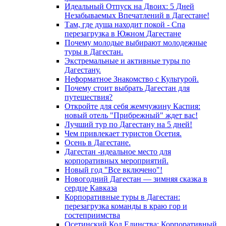
Идеальный Отпуск на Двоих: 5 Дней
Незабываемых Впечатлений в Дагестане!
Там, где душа находит покой - Спа
перезагрузка в Южном Дагестане
Почему молодые выбирают молодежные
туры в Дагестан.
Экстремальные и активные туры по
Дагестану.
Неформатное Знакомство с Культурой.
Почему стоит выбрать Дагестан для
путешествия?
Откройте для себя жемчужину Каспия:
новый отель "Прибрежный" ждет вас!
Лучший тур по Дагестану на 5 дней!
Чем привлекает туристов Осетия.
Осень в Дагестане.
Дагестан -идеальное место для
корпоративных мероприятий.
Новый год "Все включено"!
Новогодний Дагестан — зимняя сказка в
сердце Кавказа
Корпоративные туры в Дагестан:
перезагрузка команды в краю гор и
гостеприимства
Осетинский Код Единства: Корпоративный