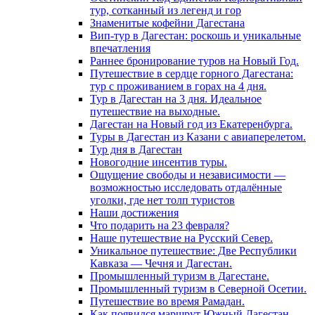
тур, сотканный из легенд и гор
Знаменитые кофейни Дагестана
Вип-тур в Дагестан: роскошь и уникальные
впечатления
Раннее бронирование туров на Новый Год.
Путешествие в сердце горного Дагестана:
тур с проживанием в горах на 4 дня.
Тур в Дагестан на 3 дня. Идеальное
путешествие на выходные.
Дагестан на Новый год из Екатеренбурга.
Туры в Дагестан из Казани с авиаперелетом.
Тур дня в Дагестан
Новогодние инсентив туры.
Ощущение свободы и независимости —
возможностью исследовать отдалённые
уголки, где нет толп туристов
Наши достижения
Что подарить на 23 февраля?
Наше путешествие на Русский Север.
Уникальное путешествие: Две Республики
Кавказа — Чечня и Дагестан.
Промышленный туризм в Дагестане.
Промышленный туризм в Северной Осетии.
Путешествие во время Рамадан.
Как появился маршрут Южный Дагестан.