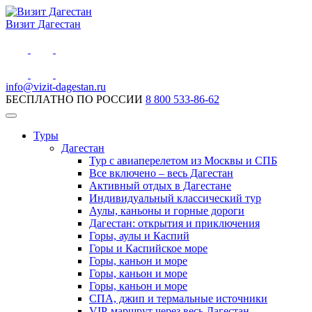
Визит Дагестан
info@vizit-dagestan.ru
БЕСПЛАТНО ПО РОССИИ
8 800 533-86-62
Туры
Дагестан
Тур с авиаперелетом из Москвы и СПБ
Все включено – весь Дагестан
Активный отдых в Дагестане
Индивидуальный классический тур
Аулы, каньоны и горные дороги
Дагестан: открытия и приключения
Горы, аулы и Каспий
Горы и Каспийское море
Горы, каньон и море
Горы, каньон и море
Горы, каньон и море
СПА, джип и термальные источники
VIP-маршрут через весь Дагестан