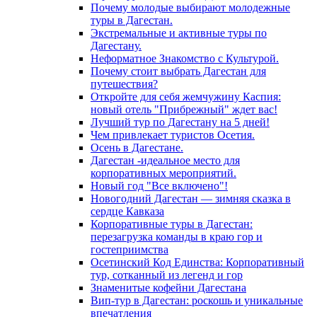
Почему молодые выбирают молодежные
туры в Дагестан.
Экстремальные и активные туры по
Дагестану.
Неформатное Знакомство с Культурой.
Почему стоит выбрать Дагестан для
путешествия?
Откройте для себя жемчужину Каспия:
новый отель "Прибрежный" ждет вас!
Лучший тур по Дагестану на 5 дней!
Чем привлекает туристов Осетия.
Осень в Дагестане.
Дагестан -идеальное место для
корпоративных мероприятий.
Новый год "Все включено"!
Новогодний Дагестан — зимняя сказка в
сердце Кавказа
Корпоративные туры в Дагестан:
перезагрузка команды в краю гор и
гостеприимства
Осетинский Код Единства: Корпоративный
тур, сотканный из легенд и гор
Знаменитые кофейни Дагестана
Вип-тур в Дагестан: роскошь и уникальные
впечатления