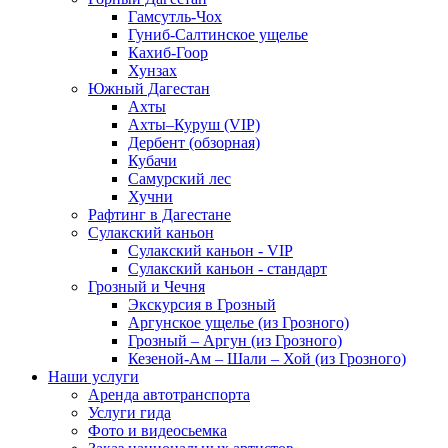
Гамсутль-Чох
Гуниб-Салтинское ущелье
Кахиб-Гоор
Хунзах
Южный Дагестан
Ахты
Ахты–Куруш (VIP)
Дербент (обзорная)
Кубачи
Самурский лес
Хучни
Рафтинг в Дагестане
Сулакский каньон
Сулакский каньон - VIP
Сулакский каньон - стандарт
Грозный и Чечня
Экскурсия в Грозный
Аргунское ущелье (из Грозного)
Грозный – Аргун (из Грозного)
Кезеной-Ам – Шали – Хой (из Грозного)
Наши услуги
Аренда автотранспорта
Услуги гида
Фото и видеосьемка