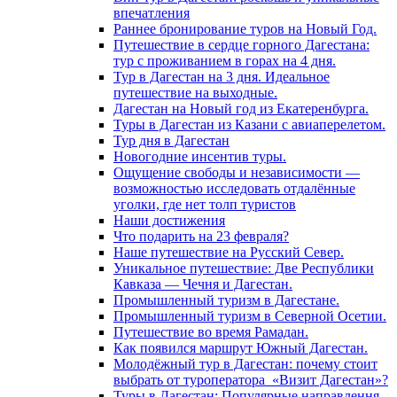
впечатления
Раннее бронирование туров на Новый Год.
Путешествие в сердце горного Дагестана:
тур с проживанием в горах на 4 дня.
Тур в Дагестан на 3 дня. Идеальное
путешествие на выходные.
Дагестан на Новый год из Екатеренбурга.
Туры в Дагестан из Казани с авиаперелетом.
Тур дня в Дагестан
Новогодние инсентив туры.
Ощущение свободы и независимости —
возможностью исследовать отдалённые
уголки, где нет толп туристов
Наши достижения
Что подарить на 23 февраля?
Наше путешествие на Русский Север.
Уникальное путешествие: Две Республики
Кавказа — Чечня и Дагестан.
Промышленный туризм в Дагестане.
Промышленный туризм в Северной Осетии.
Путешествие во время Рамадан.
Как появился маршрут Южный Дагестан.
Молодёжный тур в Дагестан: почему стоит
выбрать от туроператора «Визит Дагестан»?
Туры в Дагестан: Популярные направлення