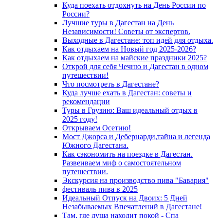
Куда поехать отдохнуть на День России по
России?
Лучшие туры в Дагестан на День
Независимости! Советы от экспертов.
Выходные в Дагестане: топ идей для отдыха.
Как отдыхаем на Новый год 2025-2026?
Как отдыхаем на майские праздники 2025?
Открой для себя Чечню и Дагестан в одном
путешествии!
Что посмотреть в Дагестане?
Куда лучше ехать в Дагестан: советы и
рекомендации
Туры в Грузию: Ваш идеальный отдых в
2025 году!
Открываем Осетию!
Мост Джорса и Дебернарди,тайна и легенда
Южного Дагестана.
Как сэкономить на поездке в Дагестан.
Развеиваем миф о самостоятельном
путешествии.
Экскурсия на производство пива "Бавария"
фестиваль пива в 2025
Идеальный Отпуск на Двоих: 5 Дней
Незабываемых Впечатлений в Дагестане!
Там, где душа находит покой - Спа