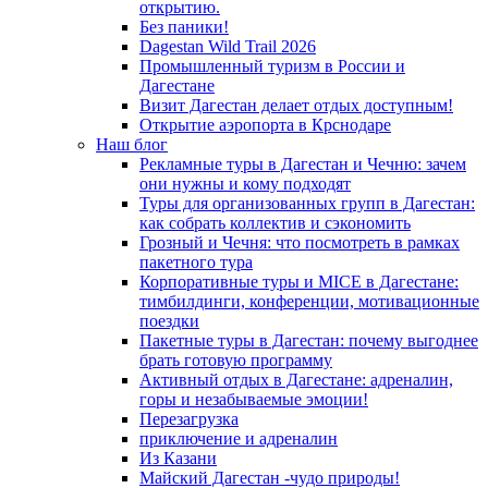
открытию.
Без паники!
Dagestan Wild Trail 2026
Промышленный туризм в России и
Дагестане
Визит Дагестан делает отдых доступным!
Открытие аэропорта в Крснодаре
Наш блог
Рекламные туры в Дагестан и Чечню: зачем
они нужны и кому подходят
Туры для организованных групп в Дагестан:
как собрать коллектив и сэкономить
Грозный и Чечня: что посмотреть в рамках
пакетного тура
Корпоративные туры и MICE в Дагестане:
тимбилдинги, конференции, мотивационные
поездки
Пакетные туры в Дагестан: почему выгоднее
брать готовую программу
Активный отдых в Дагестане: адреналин,
горы и незабываемые эмоции!
Перезагрузка
приключение и адреналин
Из Казани
Майский Дагестан -чудо природы!