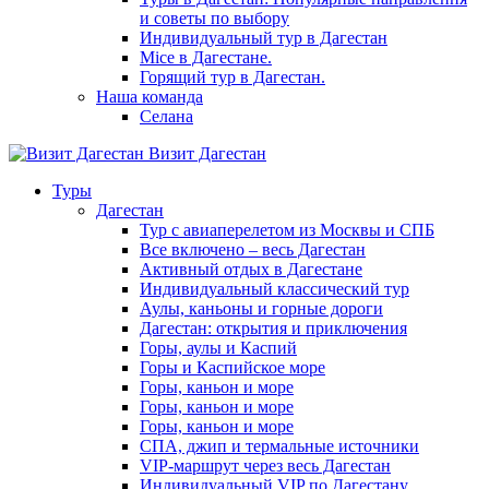
и советы по выбору
Индивидуальный тур в Дагестан
Mice в Дагестане.
Горящий тур в Дагестан.
Наша команда
Селана
Визит Дагестан
Туры
Дагестан
Тур с авиаперелетом из Москвы и СПБ
Все включено – весь Дагестан
Активный отдых в Дагестане
Индивидуальный классический тур
Аулы, каньоны и горные дороги
Дагестан: открытия и приключения
Горы, аулы и Каспий
Горы и Каспийское море
Горы, каньон и море
Горы, каньон и море
Горы, каньон и море
СПА, джип и термальные источники
VIP-маршрут через весь Дагестан
Индивидуальный VIP по Дагестану