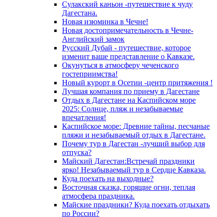
Сулакский каньон -путешествие к чуду
Дагестана.
Новая изюминка в Чечне!
Новая достопримечательность в Чечне-
Английский замок
Русский Дубай - путешествие, которое
изменит ваше представление о Кавказе.
Окунуться в атмосферу чеченского
гостеприимства!
Новый курорт в Осетии -центр притяжения !
Лучшая компания по приему в Дагестане
Отдых в Дагестане на Каспийском море
2025: Солнце, пляж и незабываемые
впечатления!
Каспийское море: Древние тайны, песчаные
пляжи и незабываемый отдых в Дагестане.
Почему тур в Дагестан -лучший выбор для
отпуска?
Майский Дагестан:Встречай праздники
ярко! Незабываемый тур в Сердце Кавказа.
Куда поехать на выходные?
Восточная сказка, горящие огни, теплая
атмосфера праздника.
Майские праздники? Куда поехать отдыхать
по России?