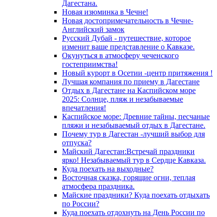
Дагестана.
Новая изюминка в Чечне!
Новая достопримечательность в Чечне-
Английский замок
Русский Дубай - путешествие, которое
изменит ваше представление о Кавказе.
Окунуться в атмосферу чеченского
гостеприимства!
Новый курорт в Осетии -центр притяжения !
Лучшая компания по приему в Дагестане
Отдых в Дагестане на Каспийском море
2025: Солнце, пляж и незабываемые
впечатления!
Каспийское море: Древние тайны, песчаные
пляжи и незабываемый отдых в Дагестане.
Почему тур в Дагестан -лучший выбор для
отпуска?
Майский Дагестан:Встречай праздники
ярко! Незабываемый тур в Сердце Кавказа.
Куда поехать на выходные?
Восточная сказка, горящие огни, теплая
атмосфера праздника.
Майские праздники? Куда поехать отдыхать
по России?
Куда поехать отдохнуть на День России по