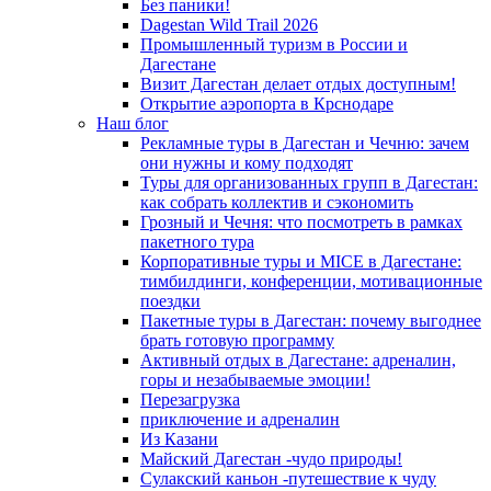
Без паники!
Dagestan Wild Trail 2026
Промышленный туризм в России и
Дагестане
Визит Дагестан делает отдых доступным!
Открытие аэропорта в Крснодаре
Наш блог
Рекламные туры в Дагестан и Чечню: зачем
они нужны и кому подходят
Туры для организованных групп в Дагестан:
как собрать коллектив и сэкономить
Грозный и Чечня: что посмотреть в рамках
пакетного тура
Корпоративные туры и MICE в Дагестане:
тимбилдинги, конференции, мотивационные
поездки
Пакетные туры в Дагестан: почему выгоднее
брать готовую программу
Активный отдых в Дагестане: адреналин,
горы и незабываемые эмоции!
Перезагрузка
приключение и адреналин
Из Казани
Майский Дагестан -чудо природы!
Сулакский каньон -путешествие к чуду