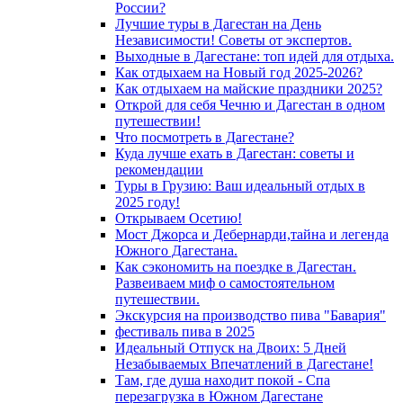
России?
Лучшие туры в Дагестан на День
Независимости! Советы от экспертов.
Выходные в Дагестане: топ идей для отдыха.
Как отдыхаем на Новый год 2025-2026?
Как отдыхаем на майские праздники 2025?
Открой для себя Чечню и Дагестан в одном
путешествии!
Что посмотреть в Дагестане?
Куда лучше ехать в Дагестан: советы и
рекомендации
Туры в Грузию: Ваш идеальный отдых в
2025 году!
Открываем Осетию!
Мост Джорса и Дебернарди,тайна и легенда
Южного Дагестана.
Как сэкономить на поездке в Дагестан.
Развеиваем миф о самостоятельном
путешествии.
Экскурсия на производство пива "Бавария"
фестиваль пива в 2025
Идеальный Отпуск на Двоих: 5 Дней
Незабываемых Впечатлений в Дагестане!
Там, где душа находит покой - Спа
перезагрузка в Южном Дагестане