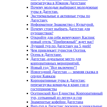
перезагрузка в Южном Дагестане
Почему молодые выбирают молодежные
туры в Дагестан.
Экстремальные и активные туры по
Дагестану.
Неформатное Знакомство с Культурой.
Почему стоит выбрать Дагестан для
путешествия?
Откройте для себя жемчужину Каспия:
новый отель "Прибрежный" ждет вас!
Лучший тур по Дагестану на 5 дней!
Чем привлекает туристов Осетия.
Осень в Дагестане.
Дагестан -идеальное место для
корпоративных мероприятий.
Новый год "Все включено"!
Новогодний Дагестан — зимняя сказка в
сердце Кавказа
Корпоративные туры в Дагестан:
перезагрузка команды в краю гор и
гостеприимства
Осетинский Код Единства: Корпоративный
тур, сотканный из легенд и гор
Знаменитые кофейни Дагестана
Вип-тур в Дагестан: роскошь и уникальные