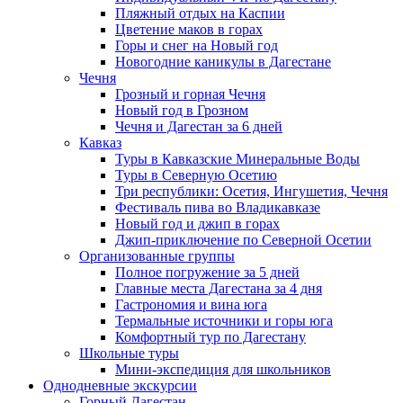
Пляжный отдых на Каспии
Цветение маков в горах
Горы и снег на Новый год
Новогодние каникулы в Дагестане
Чечня
Грозный и горная Чечня
Новый год в Грозном
Чечня и Дагестан за 6 дней
Кавказ
Туры в Кавказские Минеральные Воды
Туры в Северную Осетию
Три республики: Осетия, Ингушетия, Чечня
Фестиваль пива во Владикавказе
Новый год и джип в горах
Джип-приключение по Северной Осетии
Организованные группы
Полное погружение за 5 дней
Главные места Дагестана за 4 дня
Гастрономия и вина юга
Термальные источники и горы юга
Комфортный тур по Дагестану
Школьные туры
Мини-экспедиция для школьников
Однодневные экскурсии
Горный Дагестан