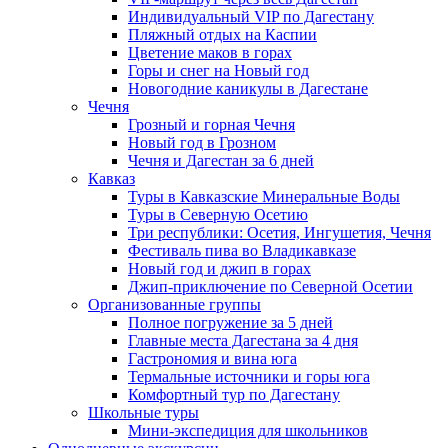
Индивидуальный VIP по Дагестану
Пляжный отдых на Каспии
Цветение маков в горах
Горы и снег на Новый год
Новогодние каникулы в Дагестане
Чечня
Грозный и горная Чечня
Новый год в Грозном
Чечня и Дагестан за 6 дней
Кавказ
Туры в Кавказские Минеральные Воды
Туры в Северную Осетию
Три республики: Осетия, Ингушетия, Чечня
Фестиваль пива во Владикавказе
Новый год и джип в горах
Джип-приключение по Северной Осетии
Организованные группы
Полное погружение за 5 дней
Главные места Дагестана за 4 дня
Гастрономия и вина юга
Термальные источники и горы юга
Комфортный тур по Дагестану
Школьные туры
Мини-экспедиция для школьников