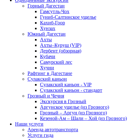
Однодневные экскурсии
Горный Дагестан
Гамсутль-Чох
Гуниб-Салтинское ущелье
Кахиб-Гоор
Хунзах
Южный Дагестан
Ахты
Ахты–Куруш (VIP)
Дербент (обзорная)
Кубачи
Самурский лес
Хучни
Рафтинг в Дагестане
Сулакский каньон
Сулакский каньон - VIP
Сулакский каньон - стандарт
Грозный и Чечня
Экскурсия в Грозный
Аргунское ущелье (из Грозного)
Грозный – Аргун (из Грозного)
Кезеной-Ам – Шали – Хой (из Грозного)
Наши услуги
Аренда автотранспорта
Услуги гида