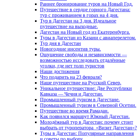
Раннее бронирование туров на Новый Год.
Путешествие в сердце горного Дагестана:
тур с проживанием в горах на 4 дня.
Тур в Дагестан на 3 дня. Идеальное
путешествие на выходные.
Дагестан на Новый год из Екатеренбурга.
Туры в Дагестан из Казани с авиаперелетом.
Тур дня в Дагестан
Новогодние инсентив туры.
Ощущение свободы и независимости —
возможностью исследовать отдалённые
уголки, где нет толп туристов
Наши достижения
Что подарить на 23 февраля?
Наше путешествие на Русский Север.
Уникальное путешествие: Две Республики
Кавказа — Чечня и Дагестан.
Промышленный туризм в Дагестане.
Промышленный туризм в Северной Осетии.
Путешествие во время Рамадан.
Как появился маршрут Южный Дагестан.
Молодёжный тур в Дагестан: почему стоит
выбрать от туроператора «Визит Дагестан»?
Туры в Дагестан: Популярные направлення
и советы по выбору