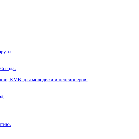
шруты
6 года.
чню, КМВ. для молодежи и пенсионеров.
од
ытию.