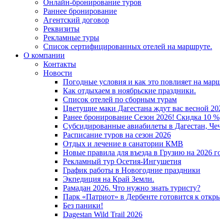
Онлайн-бронирование туров
Раннее бронирование
Агентский договор
Реквизиты
Рекламные туры
Список сертифицированных отелей на маршруте.
О компании
Контакты
Новости
Погодные условия и как это повлияет на мар
Как отдыхаем в ноябрьские праздники.
Список отелей по сборным турам
Цветущие маки Дагестана ждут вас весной 202
Ранее бронирование Сезон 2026! Скидка 10 %
Субсидированные авиабилеты в Дагестан, Че
Расписание туров на сезон 2026
Отдых и лечение в санатории КМВ
Новые правила для въезда в Грузию на 2026 г
Рекламный тур Осетия-Ингушетия
График работы в Новогодние праздники
Экпедиция на Край Земли.
Рамадан 2026. Что нужно знать туристу?
Парк «Патриот» в Дербенте готовится к откр
Без паники!
Dagestan Wild Trail 2026