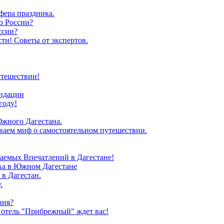
фера праздника.
о России?
ссии?
ти! Советы от экспертов.
утешествии!
ендации
году!
Южного Дагестана.
иваем миф о самостоятельном путешествии.
аемых Впечатлений в Дагестане!
зка в Южном Дагестане
в Дагестан.
.
вия?
 отель "Прибрежный" ждет вас!