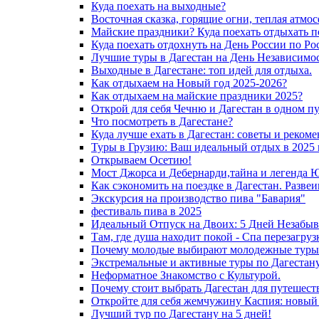
Куда поехать на выходные?
Восточная сказка, горящие огни, теплая атмос
Майские праздники? Куда поехать отдыхать п
Куда поехать отдохнуть на День России по Ро
Лучшие туры в Дагестан на День Независимос
Выходные в Дагестане: топ идей для отдыха.
Как отдыхаем на Новый год 2025-2026?
Как отдыхаем на майские праздники 2025?
Открой для себя Чечню и Дагестан в одном п
Что посмотреть в Дагестане?
Куда лучше ехать в Дагестан: советы и реком
Туры в Грузию: Ваш идеальный отдых в 2025 
Открываем Осетию!
Мост Джорса и Дебернарди,тайна и легенда 
Как сэкономить на поездке в Дагестан. Разве
Экскурсия на производство пива "Бавария"
фестиваль пива в 2025
Идеальный Отпуск на Двоих: 5 Дней Незабыв
Там, где душа находит покой - Спа перезагру
Почему молодые выбирают молодежные туры 
Экстремальные и активные туры по Дагестану
Неформатное Знакомство с Культурой.
Почему стоит выбрать Дагестан для путешест
Откройте для себя жемчужину Каспия: новый
Лучший тур по Дагестану на 5 дней!