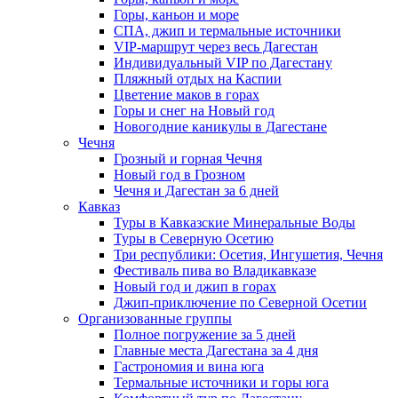
Горы, каньон и море
СПА, джип и термальные источники
VIP-маршрут через весь Дагестан
Индивидуальный VIP по Дагестану
Пляжный отдых на Каспии
Цветение маков в горах
Горы и снег на Новый год
Новогодние каникулы в Дагестане
Чечня
Грозный и горная Чечня
Новый год в Грозном
Чечня и Дагестан за 6 дней
Кавказ
Туры в Кавказские Минеральные Воды
Туры в Северную Осетию
Три республики: Осетия, Ингушетия, Чечня
Фестиваль пива во Владикавказе
Новый год и джип в горах
Джип-приключение по Северной Осетии
Организованные группы
Полное погружение за 5 дней
Главные места Дагестана за 4 дня
Гастрономия и вина юга
Термальные источники и горы юга