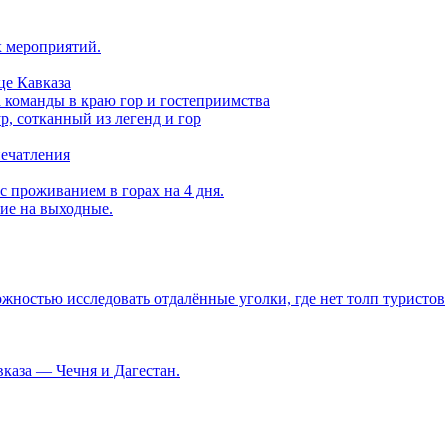
х мероприятий.
це Кавказа
а команды в краю гор и гостеприимства
, сотканный из легенд и гор
печатления
с проживанием в горах на 4 дня.
вие на выходные.
ностью исследовать отдалённые уголки, где нет толп туристов
каза — Чечня и Дагестан.