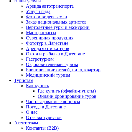
Наши услуги
Аренда автотранспорта
Услуги гида
Фото и видеосьемка
Заказ национальных артистов
Вертолетные туры и экскурсии
Мастер-классы
Сувенирная продукция
Фототур в Дагестане
Аренда яхт и катеров
Охота и рыбалка в Дагестане
Гастротуризм
Оздоровительный туризм
Бронирование отелей, вилл, квартир
Медицинский туризм
Туристам
Как купить
Где купить (офлайн-пункты)
Онлайн бронирование туров
Часто задаваемые вопросы
Погода в Дагестане
О нас
Отзывы туристов
Агентствам
Контакты (B2B)