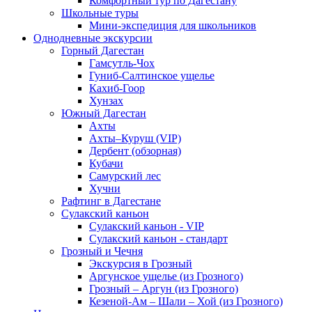
Комфортный тур по Дагестану
Школьные туры
Мини-экспедиция для школьников
Однодневные экскурсии
Горный Дагестан
Гамсутль-Чох
Гуниб-Салтинское ущелье
Кахиб-Гоор
Хунзах
Южный Дагестан
Ахты
Ахты–Куруш (VIP)
Дербент (обзорная)
Кубачи
Самурский лес
Хучни
Рафтинг в Дагестане
Сулакский каньон
Сулакский каньон - VIP
Сулакский каньон - стандарт
Грозный и Чечня
Экскурсия в Грозный
Аргунское ущелье (из Грозного)
Грозный – Аргун (из Грозного)
Кезеной-Ам – Шали – Хой (из Грозного)