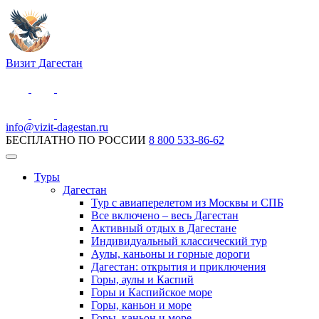
Визит Дагестан
info@vizit-dagestan.ru
БЕСПЛАТНО ПО РОССИИ
8 800 533-86-62
Туры
Дагестан
Тур с авиаперелетом из Москвы и СПБ
Все включено – весь Дагестан
Активный отдых в Дагестане
Индивидуальный классический тур
Аулы, каньоны и горные дороги
Дагестан: открытия и приключения
Горы, аулы и Каспий
Горы и Каспийское море
Горы, каньон и море
Горы, каньон и море