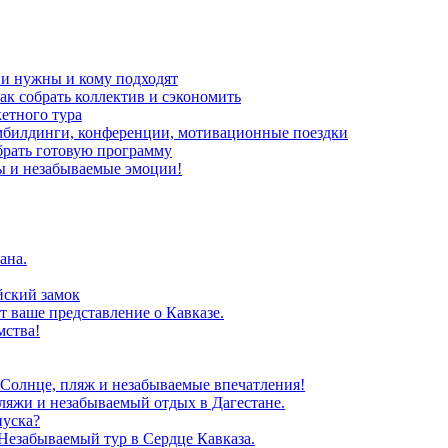
ни нужны и кому подходят
ак собрать коллектив и сэкономить
кетного тура
мбилдинги, конференции, мотивационные поездки
брать готовую программу
ы и незабываемые эмоции!
ана.
йский замок
т ваше представление о Кавказе.
мства!
 Солнце, пляж и незабываемые впечатления!
ляжи и незабываемый отдых в Дагестане.
пуска?
Незабываемый тур в Сердце Кавказа.