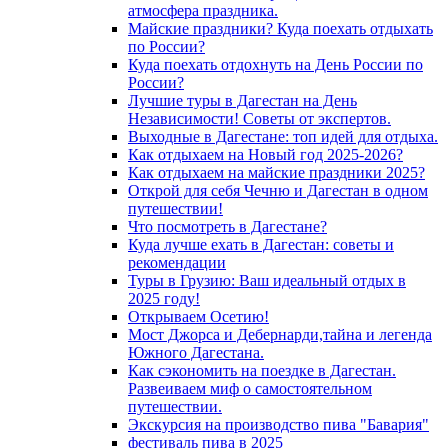
атмосфера праздника.
Майские праздники? Куда поехать отдыхать
по России?
Куда поехать отдохнуть на День России по
России?
Лучшие туры в Дагестан на День
Независимости! Советы от экспертов.
Выходные в Дагестане: топ идей для отдыха.
Как отдыхаем на Новый год 2025-2026?
Как отдыхаем на майские праздники 2025?
Открой для себя Чечню и Дагестан в одном
путешествии!
Что посмотреть в Дагестане?
Куда лучше ехать в Дагестан: советы и
рекомендации
Туры в Грузию: Ваш идеальный отдых в
2025 году!
Открываем Осетию!
Мост Джорса и Дебернарди,тайна и легенда
Южного Дагестана.
Как сэкономить на поездке в Дагестан.
Развеиваем миф о самостоятельном
путешествии.
Экскурсия на производство пива "Бавария"
фестиваль пива в 2025