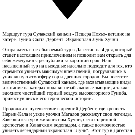
Маршрут тура
Сулакский каньон - Пещера Нохъо- катание на
катере- Гуниб-Салта-Дербент -Экраноплан Лунь-Хучни
Отправьтесь в незабываемый тур в Дагестан на 4 дня, который
станет настоящим приключением и позволит вам открыть для
себя жемчужины республики за короткий срок. Наш
насыщенный тур на выходные идеально подходит для тех, кто
стремится увидеть максимум впечатлений, погрузившись в
уникальную атмосферу гор и древних городов. Вы посетите
величественный Сулакский каньон, где захватывающие виды
и катание на катерах подарят незабываемые эмоции, а также
вдохнете чистейший горный воздух высокогорного Гуниба,
прикоснувшись к его героической истории.
Продолжите путешествие в древний Дербент, где крепость
Нарын-Кала и узкие улочки Магалов расскажут свои легенды.
Завершится тур в живописном Хучни, с его старинной
крепостью и Ханагским водопадом, а также возможностью
увидеть легендарный экраноплан "Лунь". Этот тур в Дагестан