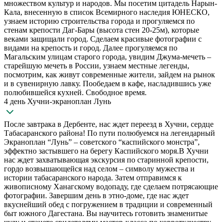
множеством культур и народов. Мы посетим цитадель Нарын-
Кала, внесенную в список Всемирного наследия ЮНЕСКО,
узнаем историю строительства города и прогуляемся по
стенам крепости Даг-Бары (высота стен 20-25м), которые
веками защищали город. Сделаем красивые фотографии с
видами на крепость и город. Далее прогуляемся по
Магальским улицам старого города, увидим Джума-мечеть –
старейшую мечеть в России, узнаем местные легенды,
посмотрим, как живут современные жители, зайдем на рынок
и в сувенирную лавку. Пообедаем в кафе, насладившись уже
полюбившейся кухней. Свободное время.
4 день Хучни-экраноплан Лунь
После завтрака в Дербенте, нас ждет переезд в Хучни, сердце
Табасаранского района! По пути полюбуемся на легендарный
Экраноплан “Лунь” – советского “каспийского монстра”,
эффектно застывшего на берегу Каспийского моря.В Хучни
нас ждет захватывающая экскурсия по старинной крепости,
гордо возвышающейся над селом – символу мужества и
истории табасаранского народа. Затем отправимся к
живописному Ханагскому водопаду, где сделаем потрясающие
фотографии. Завершим день в этно-доме, где нас ждет
вкуснейший обед с погружением в традиции и современный
быт южного Дагестана. Вы научитесь готовить знаменитые