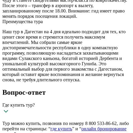
чуду и станете свидетелями мастер-класса по ковроткачеству.
После этого – трансфер в аэропорт к вылету,
запланированному после 18.00. Внимание: гид имеет право
менять порядок посещения локаций.
Преимущества тура
Наш тур в Дагестан на 4 дня идеально подходит для тех, кто
ценит свое время и стремится получить максимум
впечатлений. Мы собрали самые яркие
достопримечательности республики в одну компактную
программу, позволяющую насладиться захватывающими
видами Сулакского каньона, богатой историей Дербента и
уникальной культурой высокогорного Гуниба. Это
оптимальный выбор для первого знакомства с Дагестаном,
который оставит яркие воспоминания и желание вернуться
снова, не требуя длительного отпуска.
Вопрос-ответ
Где купить тур?
Тур можно купить, позвонив по номеру 8 800 533-86-62, либо
перейти на страницы: “
где купить
” и “
онлайн бронирование