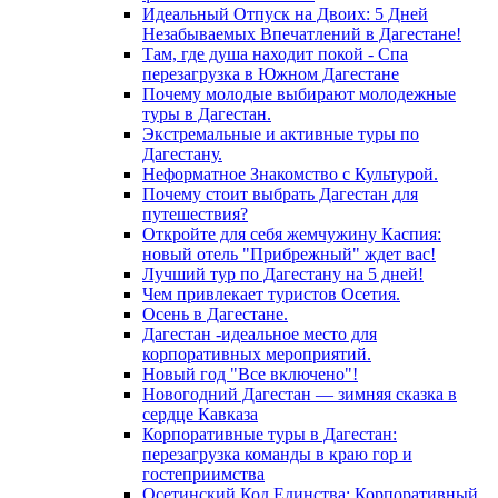
Идеальный Отпуск на Двоих: 5 Дней
Незабываемых Впечатлений в Дагестане!
Там, где душа находит покой - Спа
перезагрузка в Южном Дагестане
Почему молодые выбирают молодежные
туры в Дагестан.
Экстремальные и активные туры по
Дагестану.
Неформатное Знакомство с Культурой.
Почему стоит выбрать Дагестан для
путешествия?
Откройте для себя жемчужину Каспия:
новый отель "Прибрежный" ждет вас!
Лучший тур по Дагестану на 5 дней!
Чем привлекает туристов Осетия.
Осень в Дагестане.
Дагестан -идеальное место для
корпоративных мероприятий.
Новый год "Все включено"!
Новогодний Дагестан — зимняя сказка в
сердце Кавказа
Корпоративные туры в Дагестан:
перезагрузка команды в краю гор и
гостеприимства
Осетинский Код Единства: Корпоративный