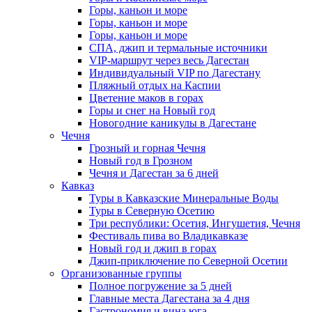
Горы, каньон и море
Горы, каньон и море
Горы, каньон и море
СПА, джип и термальные источники
VIP-маршрут через весь Дагестан
Индивидуальный VIP по Дагестану
Пляжный отдых на Каспии
Цветение маков в горах
Горы и снег на Новый год
Новогодние каникулы в Дагестане
Чечня
Грозный и горная Чечня
Новый год в Грозном
Чечня и Дагестан за 6 дней
Кавказ
Туры в Кавказские Минеральные Воды
Туры в Северную Осетию
Три республики: Осетия, Ингушетия, Чечня
Фестиваль пива во Владикавказе
Новый год и джип в горах
Джип-приключение по Северной Осетии
Организованные группы
Полное погружение за 5 дней
Главные места Дагестана за 4 дня
Гастрономия и вина юга