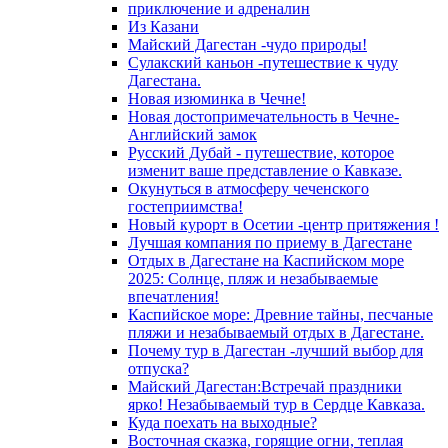
приключение и адреналин
Из Казани
Майский Дагестан -чудо природы!
Сулакский каньон -путешествие к чуду
Дагестана.
Новая изюминка в Чечне!
Новая достопримечательность в Чечне-
Английский замок
Русский Дубай - путешествие, которое
изменит ваше представление о Кавказе.
Окунуться в атмосферу чеченского
гостеприимства!
Новый курорт в Осетии -центр притяжения !
Лучшая компания по приему в Дагестане
Отдых в Дагестане на Каспийском море
2025: Солнце, пляж и незабываемые
впечатления!
Каспийское море: Древние тайны, песчаные
пляжи и незабываемый отдых в Дагестане.
Почему тур в Дагестан -лучший выбор для
отпуска?
Майский Дагестан:Встречай праздники
ярко! Незабываемый тур в Сердце Кавказа.
Куда поехать на выходные?
Восточная сказка, горящие огни, теплая