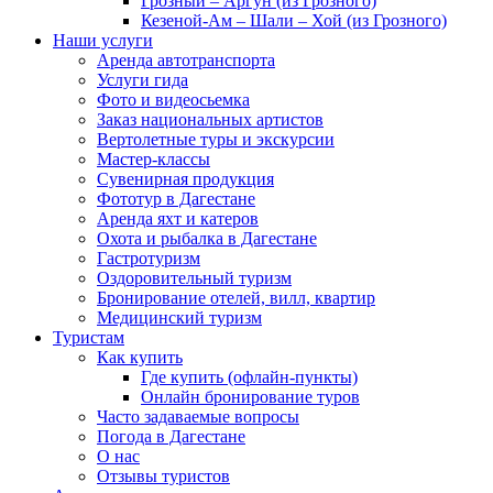
Грозный – Аргун (из Грозного)
Кезеной-Ам – Шали – Хой (из Грозного)
Наши услуги
Аренда автотранспорта
Услуги гида
Фото и видеосьемка
Заказ национальных артистов
Вертолетные туры и экскурсии
Мастер-классы
Сувенирная продукция
Фототур в Дагестане
Аренда яхт и катеров
Охота и рыбалка в Дагестане
Гастротуризм
Оздоровительный туризм
Бронирование отелей, вилл, квартир
Медицинский туризм
Туристам
Как купить
Где купить (офлайн-пункты)
Онлайн бронирование туров
Часто задаваемые вопросы
Погода в Дагестане
О нас
Отзывы туристов