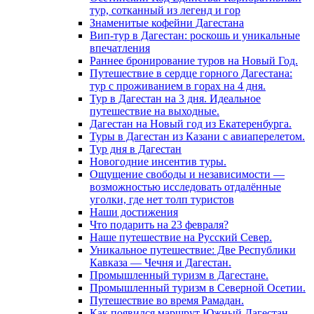
тур, сотканный из легенд и гор
Знаменитые кофейни Дагестана
Вип-тур в Дагестан: роскошь и уникальные
впечатления
Раннее бронирование туров на Новый Год.
Путешествие в сердце горного Дагестана:
тур с проживанием в горах на 4 дня.
Тур в Дагестан на 3 дня. Идеальное
путешествие на выходные.
Дагестан на Новый год из Екатеренбурга.
Туры в Дагестан из Казани с авиаперелетом.
Тур дня в Дагестан
Новогодние инсентив туры.
Ощущение свободы и независимости —
возможностью исследовать отдалённые
уголки, где нет толп туристов
Наши достижения
Что подарить на 23 февраля?
Наше путешествие на Русский Север.
Уникальное путешествие: Две Республики
Кавказа — Чечня и Дагестан.
Промышленный туризм в Дагестане.
Промышленный туризм в Северной Осетии.
Путешествие во время Рамадан.
Как появился маршрут Южный Дагестан.