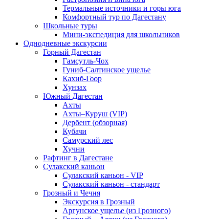
Термальные источники и горы юга
Комфортный тур по Дагестану
Школьные туры
Мини-экспедиция для школьников
Однодневные экскурсии
Горный Дагестан
Гамсутль-Чох
Гуниб-Салтинское ущелье
Кахиб-Гоор
Хунзах
Южный Дагестан
Ахты
Ахты–Куруш (VIP)
Дербент (обзорная)
Кубачи
Самурский лес
Хучни
Рафтинг в Дагестане
Сулакский каньон
Сулакский каньон - VIP
Сулакский каньон - стандарт
Грозный и Чечня
Экскурсия в Грозный
Аргунское ущелье (из Грозного)