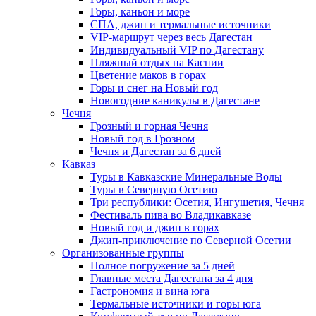
Горы, каньон и море
СПА, джип и термальные источники
VIP-маршрут через весь Дагестан
Индивидуальный VIP по Дагестану
Пляжный отдых на Каспии
Цветение маков в горах
Горы и снег на Новый год
Новогодние каникулы в Дагестане
Чечня
Грозный и горная Чечня
Новый год в Грозном
Чечня и Дагестан за 6 дней
Кавказ
Туры в Кавказские Минеральные Воды
Туры в Северную Осетию
Три республики: Осетия, Ингушетия, Чечня
Фестиваль пива во Владикавказе
Новый год и джип в горах
Джип-приключение по Северной Осетии
Организованные группы
Полное погружение за 5 дней
Главные места Дагестана за 4 дня
Гастрономия и вина юга
Термальные источники и горы юга