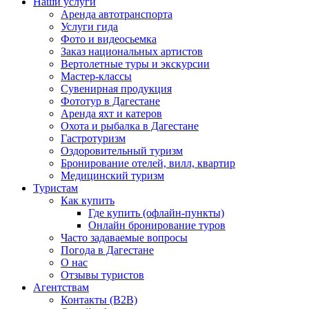
Наши услуги
Аренда автотранспорта
Услуги гида
Фото и видеосьемка
Заказ национальных артистов
Вертолетные туры и экскурсии
Мастер-классы
Сувенирная продукция
Фототур в Дагестане
Аренда яхт и катеров
Охота и рыбалка в Дагестане
Гастротуризм
Оздоровительный туризм
Бронирование отелей, вилл, квартир
Медицинский туризм
Туристам
Как купить
Где купить (офлайн-пункты)
Онлайн бронирование туров
Часто задаваемые вопросы
Погода в Дагестане
О нас
Отзывы туристов
Агентствам
Контакты (B2B)