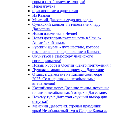
горы и незабываемые эмоции!
Перезагрузка
приключение и адреналин
Из Казани
Майский Дагестан -чудо природы!
Сулакский каньон -путешествие к чуду
Дагестана.
Новая изюминка в Чечне!
Новая достопримечательность в Чечне-
Английский замок
Русский Дубай - путешествие, которое
изменит ваше представление о Кавказе.
Окунуться в атмосферу чеченского
гостеприимства!
Новый курорт в Осетии -центр притяжения !
Лучшая компания по приему в Дагестане
Отдых в Дагестане на Каспийском море
2025: Солнце, пляж и незабываемые
впечатления!
Каспийское море: Древние тайны, песчаные
пляжи и незабываемый отдых в Дагестане.
Почему тур в Дагестан -лучший выбор для
отпуска?
Майский Дагестан:Встречай праздники
ярко! Незабываемый тур в Сердце Кавказа.