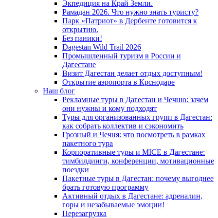
Экпедиция на Край Земли.
Рамадан 2026. Что нужно знать туристу?
Парк «Патриот» в Дербенте готовится к
открытию.
Без паники!
Dagestan Wild Trail 2026
Промышленный туризм в России и
Дагестане
Визит Дагестан делает отдых доступным!
Открытие аэропорта в Крснодаре
Наш блог
Рекламные туры в Дагестан и Чечню: зачем
они нужны и кому подходят
Туры для организованных групп в Дагестан:
как собрать коллектив и сэкономить
Грозный и Чечня: что посмотреть в рамках
пакетного тура
Корпоративные туры и MICE в Дагестане:
тимбилдинги, конференции, мотивационные
поездки
Пакетные туры в Дагестан: почему выгоднее
брать готовую программу
Активный отдых в Дагестане: адреналин,
горы и незабываемые эмоции!
Перезагрузка