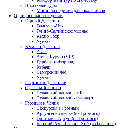
Комфортный тур по Дагестану
Школьные туры
Мини-экспедиция для школьников
Однодневные экскурсии
Горный Дагестан
Гамсутль-Чох
Гуниб-Салтинское ущелье
Кахиб-Гоор
Хунзах
Южный Дагестан
Ахты
Ахты–Куруш (VIP)
Дербент (обзорная)
Кубачи
Самурский лес
Хучни
Рафтинг в Дагестане
Сулакский каньон
Сулакский каньон - VIP
Сулакский каньон - стандарт
Грозный и Чечня
Экскурсия в Грозный
Аргунское ущелье (из Грозного)
Грозный – Аргун (из Грозного)
Кезеной-Ам – Шали – Хой (из Грозного)