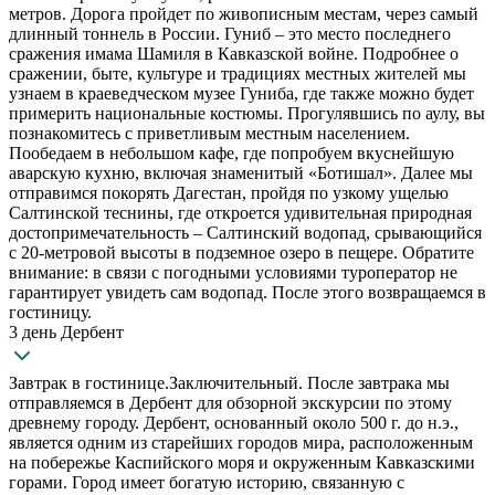
метров. Дорога пройдет по живописным местам, через самый
длинный тоннель в России. Гуниб – это место последнего
сражения имама Шамиля в Кавказской войне. Подробнее о
сражении, быте, культуре и традициях местных жителей мы
узнаем в краеведческом музее Гуниба, где также можно будет
примерить национальные костюмы. Прогулявшись по аулу, вы
познакомитесь с приветливым местным населением.
Пообедаем в небольшом кафе, где попробуем вкуснейшую
аварскую кухню, включая знаменитый «Ботишал». Далее мы
отправимся покорять Дагестан, пройдя по узкому ущелью
Салтинской теснины, где откроется удивительная природная
достопримечательность – Салтинский водопад, срывающийся
с 20-метровой высоты в подземное озеро в пещере. Обратите
внимание: в связи с погодными условиями туроператор не
гарантирует увидеть сам водопад. После этого возвращаемся в
гостиницу.
3 день Дербент
Завтрак в гостинице.Заключительный. После завтрака мы
отправляемся в Дербент для обзорной экскурсии по этому
древнему городу. Дербент, основанный около 500 г. до н.э.,
является одним из старейших городов мира, расположенным
на побережье Каспийского моря и окруженным Кавказскими
горами. Город имеет богатую историю, связанную с