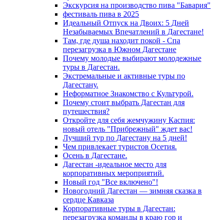
Экскурсия на производство пива "Бавария"
фестиваль пива в 2025
Идеальный Отпуск на Двоих: 5 Дней
Незабываемых Впечатлений в Дагестане!
Там, где душа находит покой - Спа
перезагрузка в Южном Дагестане
Почему молодые выбирают молодежные
туры в Дагестан.
Экстремальные и активные туры по
Дагестану.
Неформатное Знакомство с Культурой.
Почему стоит выбрать Дагестан для
путешествия?
Откройте для себя жемчужину Каспия:
новый отель "Прибрежный" ждет вас!
Лучший тур по Дагестану на 5 дней!
Чем привлекает туристов Осетия.
Осень в Дагестане.
Дагестан -идеальное место для
корпоративных мероприятий.
Новый год "Все включено"!
Новогодний Дагестан — зимняя сказка в
сердце Кавказа
Корпоративные туры в Дагестан:
перезагрузка команды в краю гор и