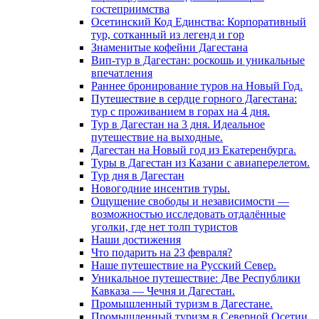
гостеприимства
Осетинский Код Единства: Корпоративный
тур, сотканный из легенд и гор
Знаменитые кофейни Дагестана
Вип-тур в Дагестан: роскошь и уникальные
впечатления
Раннее бронирование туров на Новый Год.
Путешествие в сердце горного Дагестана:
тур с проживанием в горах на 4 дня.
Тур в Дагестан на 3 дня. Идеальное
путешествие на выходные.
Дагестан на Новый год из Екатеренбурга.
Туры в Дагестан из Казани с авиаперелетом.
Тур дня в Дагестан
Новогодние инсентив туры.
Ощущение свободы и независимости —
возможностью исследовать отдалённые
уголки, где нет толп туристов
Наши достижения
Что подарить на 23 февраля?
Наше путешествие на Русский Север.
Уникальное путешествие: Две Республики
Кавказа — Чечня и Дагестан.
Промышленный туризм в Дагестане.
Промышленный туризм в Северной Осетии.