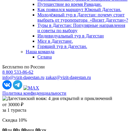
Путешествие во время Рамадан.
Как появился маршрут Южный Дагестан.
Молодёжный тур в Дагестан: почему стоит
выбрать от туроператора «Визит Дагестан»?
Туры в Дагестан: Популярные направлення
и советы по выбору
Индивидуальный тур в Дагестан
Mice в Дагестане.
Горящий тур в Дагестан.
Наша команда
Селана
Бесплатно по России
8 800 533-86-62
info@vizit-dagestan.ru
zakaz@vizit-dagestan.ru
Политика конфиденциальности
от 30000 ₽
за 1 туриста
Скидка 10%
00
дн
00
ч
00
мин
00
сек