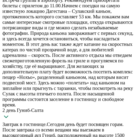
Встреча группы в аэропорту. Рекомендуем приобретать
билеты с прилетом до 11.00.Начнем с поездки на самую
известную локацию Дагестана – Сулакский каньон,
протяженность которого составляет 53 км. Мы покажем вам
самые интересные смотровые площадки, откуда открываются
потрясающие виды и где можно сделать незабываемые
фотографии. Природа каньона завораживает с первых секунд,
и здесь всегда хочется остановиться, чтобы насладиться
моментом. В этот день вас также ждет катание на скоростных
катерах по чистой прозрачной воде, а для любителей
адреналина – скорость. После активного отдыха мы отведаем
свежеприготовленную форель на гриле и прогуляемся по
хозяйству, где её выращивают. Для желающих за
дополнительную плату будет возможность посетить комплекс
пещер «Нохъо», разделенный каньоном, над которым висит
подвесной мост. Здесь можно «полетать» над каньоном на
зиплайне или прыгнуть с тарзанки, чтобы посмотреть на реку
Сулак с высоты птичьего полета. После насыщенной
программы состоится заселение в гостиницу и свободное
время.
2 день Гуниб-Салта
Завтрак в гостинице.Сегодня день будет посвящен горам.
После завтрака со всеми вещами мы выезжаем в
высокогорный аул Гуниб, расположенный на высоте 1500