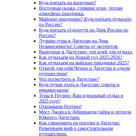
Куда поехать на выходные?
Восточная сказка, горящие огни, теплая
атмосфера праздника.
Майские праздники? Куда поехать отдыхать
по России?
Куда поехать отдохнуть на День России по
России?
Лучшие туры в Дагестан на День
Независимости! Советы от экспертов.
Выходные в Дагестане: топ идей для отдыха.
Как отдыхаем на Новый год 2025-2026?
Как отдыхаем на майские праздники 2025?
Открой для себя Чечню и Дагестан в одном
путешествии!
Что посмотреть в Дагестане?
Куда лучше ехать в Дагестан: советы и
рекомендации
Туры в Грузию: Ваш идеальный отдых в
2025 году!
Открываем Осетию!
Мост Джорса и Дебернарди,тайна и легенда
Южного Дагестана.
Как сэкономить на поездке в Дагестан.
Развеиваем миф о самостоятельном
путешествии.