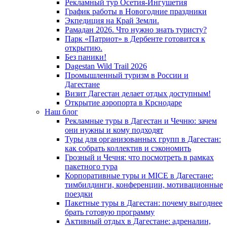
Рекламный тур Осетия-Ингушетия
График работы в Новогодние праздники
Экпедиция на Край Земли.
Рамадан 2026. Что нужно знать туристу?
Парк «Патриот» в Дербенте готовится к
открытию.
Без паники!
Dagestan Wild Trail 2026
Промышленный туризм в России и
Дагестане
Визит Дагестан делает отдых доступным!
Открытие аэропорта в Крснодаре
Наш блог
Рекламные туры в Дагестан и Чечню: зачем
они нужны и кому подходят
Туры для организованных групп в Дагестан:
как собрать коллектив и сэкономить
Грозный и Чечня: что посмотреть в рамках
пакетного тура
Корпоративные туры и MICE в Дагестане:
тимбилдинги, конференции, мотивационные
поездки
Пакетные туры в Дагестан: почему выгоднее
брать готовую программу
Активный отдых в Дагестане: адреналин,