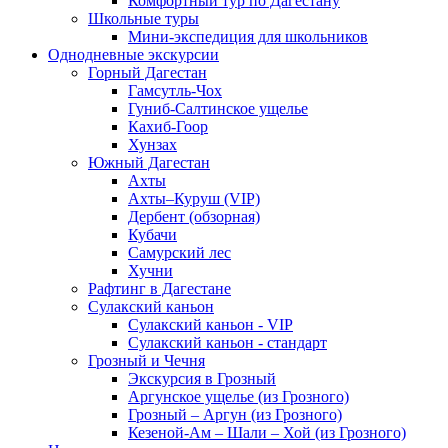
Комфортный тур по Дагестану
Школьные туры
Мини-экспедиция для школьников
Однодневные экскурсии
Горный Дагестан
Гамсутль-Чох
Гуниб-Салтинское ущелье
Кахиб-Гоор
Хунзах
Южный Дагестан
Ахты
Ахты–Куруш (VIP)
Дербент (обзорная)
Кубачи
Самурский лес
Хучни
Рафтинг в Дагестане
Сулакский каньон
Сулакский каньон - VIP
Сулакский каньон - стандарт
Грозный и Чечня
Экскурсия в Грозный
Аргунское ущелье (из Грозного)
Грозный – Аргун (из Грозного)
Кезеной-Ам – Шали – Хой (из Грозного)