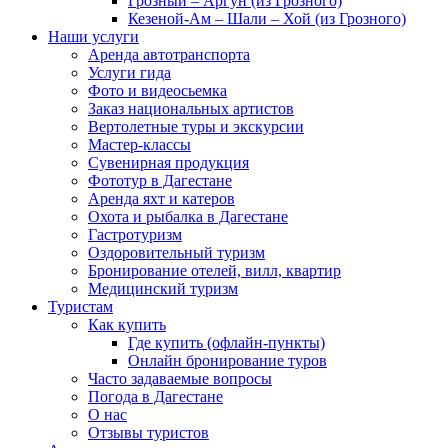
Грозный – Аргун (из Грозного)
Кезеной-Ам – Шали – Хой (из Грозного)
Наши услуги
Аренда автотранспорта
Услуги гида
Фото и видеосьемка
Заказ национальных артистов
Вертолетные туры и экскурсии
Мастер-классы
Сувенирная продукция
Фототур в Дагестане
Аренда яхт и катеров
Охота и рыбалка в Дагестане
Гастротуризм
Оздоровительный туризм
Бронирование отелей, вилл, квартир
Медицинский туризм
Туристам
Как купить
Где купить (офлайн-пункты)
Онлайн бронирование туров
Часто задаваемые вопросы
Погода в Дагестане
О нас
Отзывы туристов