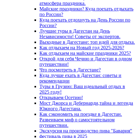
атмосфера праздника.
Майские праздники? Куда поехать отдыхать
по России?
Куда поехать отдохнуть на День России по
России?
Лучшие туры в Дагестан на День
Независимости! Советы от экспертов.
Выходные в Дагестане: топ идей для отдыха.
Как отдыхаем на Новый год 2025-2026?
Как отдыхаем на майские праздники 2025?
Открой для себя Чечню и Дагестан в одном
путешествии!
Что посмотреть в Дагестане?
Куда лучше ехать в Дагестан: советы и
рекомендации
Туры в Грузию: Ваш идеальный отдых в
2025 году!
Открываем Осетию!
Мост Джорса и Дебернарди,тайна и легенда
Южного Дагестана.
Как сэкономить на поездке в Дагестан.
Развеиваем миф о самостоятельном
путешествии.
Экскурсия на производство пива "Бавария"
фестиваль пива в 2025