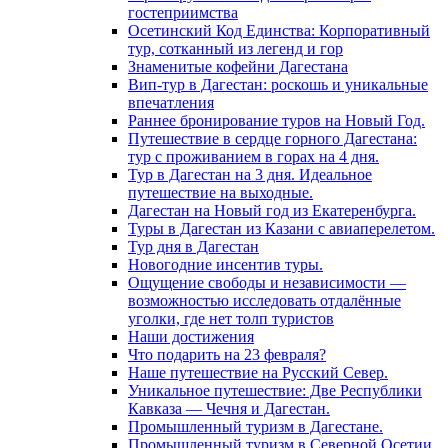
гостеприимства
Осетинский Код Единства: Корпоративный
тур, сотканный из легенд и гор
Знаменитые кофейни Дагестана
Вип-тур в Дагестан: роскошь и уникальные
впечатления
Раннее бронирование туров на Новый Год.
Путешествие в сердце горного Дагестана:
тур с проживанием в горах на 4 дня.
Тур в Дагестан на 3 дня. Идеальное
путешествие на выходные.
Дагестан на Новый год из Екатеренбурга.
Туры в Дагестан из Казани с авиаперелетом.
Тур дня в Дагестан
Новогодние инсентив туры.
Ощущение свободы и независимости —
возможностью исследовать отдалённые
уголки, где нет толп туристов
Наши достижения
Что подарить на 23 февраля?
Наше путешествие на Русский Север.
Уникальное путешествие: Две Республики
Кавказа — Чечня и Дагестан.
Промышленный туризм в Дагестане.
Промышленный туризм в Северной Осетии.