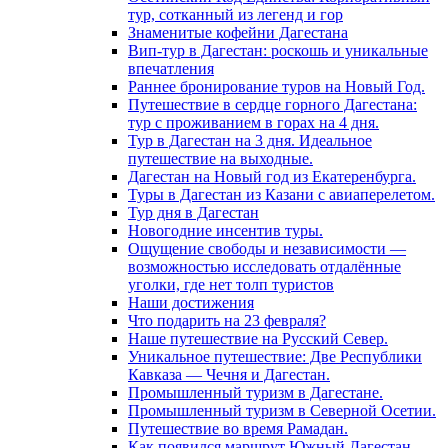
тур, сотканный из легенд и гор
Знаменитые кофейни Дагестана
Вип-тур в Дагестан: роскошь и уникальные
впечатления
Раннее бронирование туров на Новый Год.
Путешествие в сердце горного Дагестана:
тур с проживанием в горах на 4 дня.
Тур в Дагестан на 3 дня. Идеальное
путешествие на выходные.
Дагестан на Новый год из Екатеренбурга.
Туры в Дагестан из Казани с авиаперелетом.
Тур дня в Дагестан
Новогодние инсентив туры.
Ощущение свободы и независимости —
возможностью исследовать отдалённые
уголки, где нет толп туристов
Наши достижения
Что подарить на 23 февраля?
Наше путешествие на Русский Север.
Уникальное путешествие: Две Республики
Кавказа — Чечня и Дагестан.
Промышленный туризм в Дагестане.
Промышленный туризм в Северной Осетии.
Путешествие во время Рамадан.
Как появился маршрут Южный Дагестан.