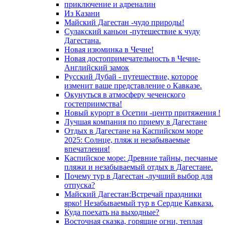
приключение и адреналин
Из Казани
Майский Дагестан -чудо природы!
Сулакский каньон -путешествие к чуду
Дагестана.
Новая изюминка в Чечне!
Новая достопримечательность в Чечне-
Английский замок
Русский Дубай - путешествие, которое
изменит ваше представление о Кавказе.
Окунуться в атмосферу чеченского
гостеприимства!
Новый курорт в Осетии -центр притяжения !
Лучшая компания по приему в Дагестане
Отдых в Дагестане на Каспийском море
2025: Солнце, пляж и незабываемые
впечатления!
Каспийское море: Древние тайны, песчаные
пляжи и незабываемый отдых в Дагестане.
Почему тур в Дагестан -лучший выбор для
отпуска?
Майский Дагестан:Встречай праздники
ярко! Незабываемый тур в Сердце Кавказа.
Куда поехать на выходные?
Восточная сказка, горящие огни, теплая