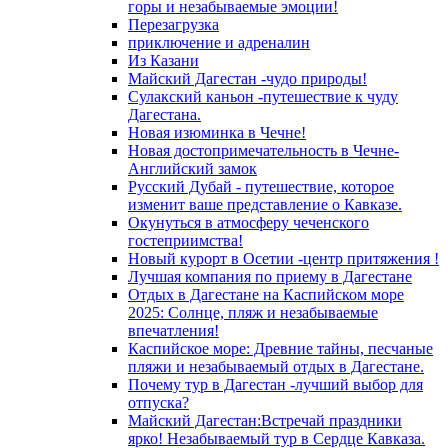
горы и незабываемые эмоции!
Перезагрузка
приключение и адреналин
Из Казани
Майский Дагестан -чудо природы!
Сулакский каньон -путешествие к чуду
Дагестана.
Новая изюминка в Чечне!
Новая достопримечательность в Чечне-
Английский замок
Русский Дубай - путешествие, которое
изменит ваше представление о Кавказе.
Окунуться в атмосферу чеченского
гостеприимства!
Новый курорт в Осетии -центр притяжения !
Лучшая компания по приему в Дагестане
Отдых в Дагестане на Каспийском море
2025: Солнце, пляж и незабываемые
впечатления!
Каспийское море: Древние тайны, песчаные
пляжи и незабываемый отдых в Дагестане.
Почему тур в Дагестан -лучший выбор для
отпуска?
Майский Дагестан:Встречай праздники
ярко! Незабываемый тур в Сердце Кавказа.