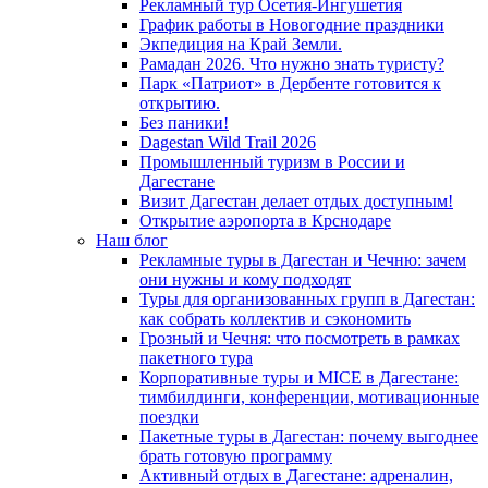
Рекламный тур Осетия-Ингушетия
График работы в Новогодние праздники
Экпедиция на Край Земли.
Рамадан 2026. Что нужно знать туристу?
Парк «Патриот» в Дербенте готовится к
открытию.
Без паники!
Dagestan Wild Trail 2026
Промышленный туризм в России и
Дагестане
Визит Дагестан делает отдых доступным!
Открытие аэропорта в Крснодаре
Наш блог
Рекламные туры в Дагестан и Чечню: зачем
они нужны и кому подходят
Туры для организованных групп в Дагестан:
как собрать коллектив и сэкономить
Грозный и Чечня: что посмотреть в рамках
пакетного тура
Корпоративные туры и MICE в Дагестане:
тимбилдинги, конференции, мотивационные
поездки
Пакетные туры в Дагестан: почему выгоднее
брать готовую программу
Активный отдых в Дагестане: адреналин,