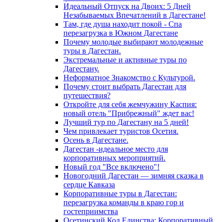
Идеальный Отпуск на Двоих: 5 Дней
Незабываемых Впечатлений в Дагестане!
Там, где душа находит покой - Спа
перезагрузка в Южном Дагестане
Почему молодые выбирают молодежные
туры в Дагестан.
Экстремальные и активные туры по
Дагестану.
Неформатное Знакомство с Культурой.
Почему стоит выбрать Дагестан для
путешествия?
Откройте для себя жемчужину Каспия:
новый отель "Прибрежный" ждет вас!
Лучший тур по Дагестану на 5 дней!
Чем привлекает туристов Осетия.
Осень в Дагестане.
Дагестан -идеальное место для
корпоративных мероприятий.
Новый год "Все включено"!
Новогодний Дагестан — зимняя сказка в
сердце Кавказа
Корпоративные туры в Дагестан:
перезагрузка команды в краю гор и
гостеприимства
Осетинский Код Единства: Корпоративный