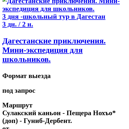
3 дня -школьный тур в Дагестан
3 дн. / 2 н.
Дагестанские приключения.
Мини-экспедиция для
школьников.
Формат выезда
под запрос
Маршрут
Сулакский каньон - Пещера Нохъо*
(доп) - Гуниб-Дербент.
от