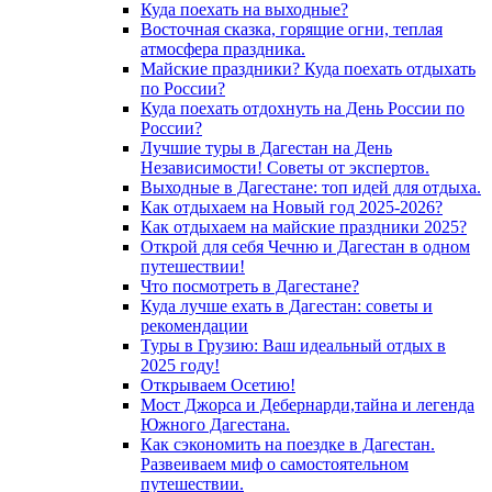
Куда поехать на выходные?
Восточная сказка, горящие огни, теплая
атмосфера праздника.
Майские праздники? Куда поехать отдыхать
по России?
Куда поехать отдохнуть на День России по
России?
Лучшие туры в Дагестан на День
Независимости! Советы от экспертов.
Выходные в Дагестане: топ идей для отдыха.
Как отдыхаем на Новый год 2025-2026?
Как отдыхаем на майские праздники 2025?
Открой для себя Чечню и Дагестан в одном
путешествии!
Что посмотреть в Дагестане?
Куда лучше ехать в Дагестан: советы и
рекомендации
Туры в Грузию: Ваш идеальный отдых в
2025 году!
Открываем Осетию!
Мост Джорса и Дебернарди,тайна и легенда
Южного Дагестана.
Как сэкономить на поездке в Дагестан.
Развеиваем миф о самостоятельном
путешествии.