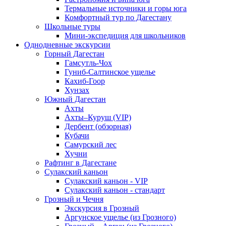
Термальные источники и горы юга
Комфортный тур по Дагестану
Школьные туры
Мини-экспедиция для школьников
Однодневные экскурсии
Горный Дагестан
Гамсутль-Чох
Гуниб-Салтинское ущелье
Кахиб-Гоор
Хунзах
Южный Дагестан
Ахты
Ахты–Куруш (VIP)
Дербент (обзорная)
Кубачи
Самурский лес
Хучни
Рафтинг в Дагестане
Сулакский каньон
Сулакский каньон - VIP
Сулакский каньон - стандарт
Грозный и Чечня
Экскурсия в Грозный
Аргунское ущелье (из Грозного)