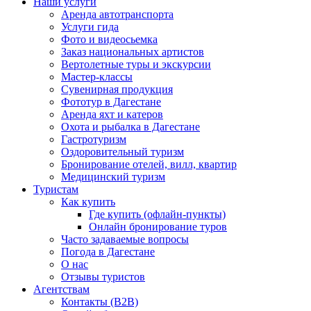
Наши услуги
Аренда автотранспорта
Услуги гида
Фото и видеосьемка
Заказ национальных артистов
Вертолетные туры и экскурсии
Мастер-классы
Сувенирная продукция
Фототур в Дагестане
Аренда яхт и катеров
Охота и рыбалка в Дагестане
Гастротуризм
Оздоровительный туризм
Бронирование отелей, вилл, квартир
Медицинский туризм
Туристам
Как купить
Где купить (офлайн-пункты)
Онлайн бронирование туров
Часто задаваемые вопросы
Погода в Дагестане
О нас
Отзывы туристов
Агентствам
Контакты (B2B)