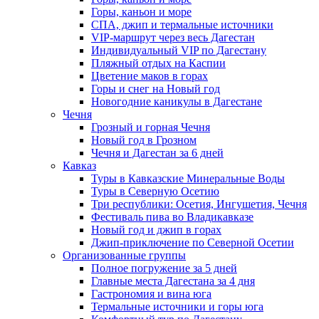
Горы, каньон и море
СПА, джип и термальные источники
VIP-маршрут через весь Дагестан
Индивидуальный VIP по Дагестану
Пляжный отдых на Каспии
Цветение маков в горах
Горы и снег на Новый год
Новогодние каникулы в Дагестане
Чечня
Грозный и горная Чечня
Новый год в Грозном
Чечня и Дагестан за 6 дней
Кавказ
Туры в Кавказские Минеральные Воды
Туры в Северную Осетию
Три республики: Осетия, Ингушетия, Чечня
Фестиваль пива во Владикавказе
Новый год и джип в горах
Джип-приключение по Северной Осетии
Организованные группы
Полное погружение за 5 дней
Главные места Дагестана за 4 дня
Гастрономия и вина юга
Термальные источники и горы юга