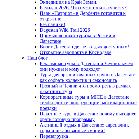
Экпедиция на Край Земли.
Рамадан 2026. Что нужно знать туристу?
Парк «Патриот» в Дербенте готовится к
открытию.
Без паники!
Dagestan Wild Trail 2026
Промышленный туризм в России и
Дагестане
Визит Дагестан делает отдых доступным!
Открытие аэропорта в Крснодаре
Наш блог
Рекламные туры в Дагестан и Чечню: зачем
они нужны и кому подходят
Туры для организованных групп в Дагестан:
как собрать коллектив и сэкономить
Грозный и Чечня: что посмотреть в рамках
пакетного тура
Корпоративные туры и MICE в Дагестане:
тимбилдинги, конференции, мотивационные
поездки
Пакетные туры в Дагестан: почему выгоднее
брать готовую программу
Активный отдых в Дагестане: адреналин,
горы и незабываемые эмоции!
Перезагрузка