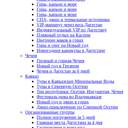
Горы, каньон и море
Горы, каньон и море
Горы, каньон и море
СПА, джип и термальные источники
VIP-маршрут через весь Дагестан
Индивидуальный VIP по Дагестану
Пляжный отдых на Каспии
Цветение маков в горах
Горы и снег на Новый год
Новогодние каникулы в Дагестане
Чечня
Грозный и горная Чечня
Новый год в Грозном
Чечня и Дагестан за 6 дней
Кавказ
Туры в Кавказские Минеральные Воды
Туры в Северную Осетию
Три республики: Осетия, Ингушетия, Чечня
Фестиваль пива во Владикавказе
Новый год и джип в горах
Джип-приключение по Северной Осетии
Организованные группы
Полное погружение за 5 дней
Главные места Дагестана за 4 дня
Гастрономия и вина юга