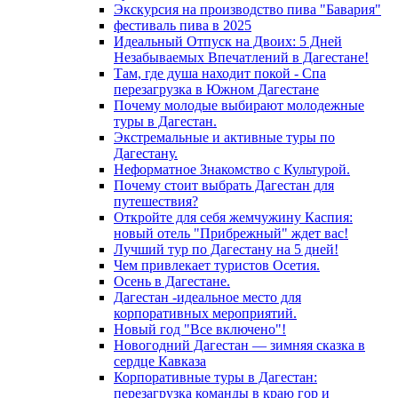
Экскурсия на производство пива "Бавария"
фестиваль пива в 2025
Идеальный Отпуск на Двоих: 5 Дней
Незабываемых Впечатлений в Дагестане!
Там, где душа находит покой - Спа
перезагрузка в Южном Дагестане
Почему молодые выбирают молодежные
туры в Дагестан.
Экстремальные и активные туры по
Дагестану.
Неформатное Знакомство с Культурой.
Почему стоит выбрать Дагестан для
путешествия?
Откройте для себя жемчужину Каспия:
новый отель "Прибрежный" ждет вас!
Лучший тур по Дагестану на 5 дней!
Чем привлекает туристов Осетия.
Осень в Дагестане.
Дагестан -идеальное место для
корпоративных мероприятий.
Новый год "Все включено"!
Новогодний Дагестан — зимняя сказка в
сердце Кавказа
Корпоративные туры в Дагестан:
перезагрузка команды в краю гор и