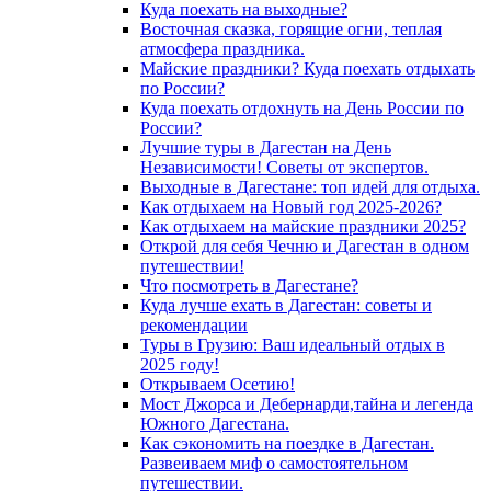
Куда поехать на выходные?
Восточная сказка, горящие огни, теплая
атмосфера праздника.
Майские праздники? Куда поехать отдыхать
по России?
Куда поехать отдохнуть на День России по
России?
Лучшие туры в Дагестан на День
Независимости! Советы от экспертов.
Выходные в Дагестане: топ идей для отдыха.
Как отдыхаем на Новый год 2025-2026?
Как отдыхаем на майские праздники 2025?
Открой для себя Чечню и Дагестан в одном
путешествии!
Что посмотреть в Дагестане?
Куда лучше ехать в Дагестан: советы и
рекомендации
Туры в Грузию: Ваш идеальный отдых в
2025 году!
Открываем Осетию!
Мост Джорса и Дебернарди,тайна и легенда
Южного Дагестана.
Как сэкономить на поездке в Дагестан.
Развеиваем миф о самостоятельном
путешествии.