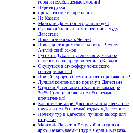
горы и незабываемые эмоции!
Перезагрузка
приключение и адреналин
Из Казани
Майский Дагестан -чудо природы!
Сулакский каньон -путешествие к чуду
Дагестана.
Новая изюминка в Чечне!
Новая достопримечательность в Чечне-
Английский замок
Русский Дубай - путешествие, которое
изменит ваше представление о Кавказе.
Окунуться в атмосферу чеченского
гостеприимства!
Новый курорт в Осетии -центр притяжения !
Лучшая компания по приему в Дагестане
Отдых в Дагестане на Каспийском море
2025: Солнце, пляж и незабываемые
впечатления!
Каспийское море: Древние тайны, песчаные
пляжи и незабываемый отдых в Дагестане.
Почему тур в Дагестан -лучший выбор для
отпуска?
Майский Дагестан:Встречай праздники
ярко! Незабываемый тур в Сердце Кавказа.