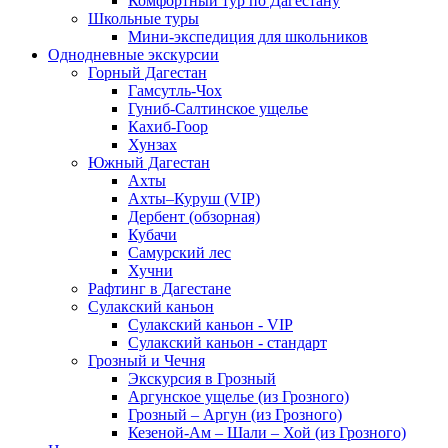
Комфортный тур по Дагестану
Школьные туры
Мини-экспедиция для школьников
Однодневные экскурсии
Горный Дагестан
Гамсутль-Чох
Гуниб-Салтинское ущелье
Кахиб-Гоор
Хунзах
Южный Дагестан
Ахты
Ахты–Куруш (VIP)
Дербент (обзорная)
Кубачи
Самурский лес
Хучни
Рафтинг в Дагестане
Сулакский каньон
Сулакский каньон - VIP
Сулакский каньон - стандарт
Грозный и Чечня
Экскурсия в Грозный
Аргунское ущелье (из Грозного)
Грозный – Аргун (из Грозного)
Кезеной-Ам – Шали – Хой (из Грозного)