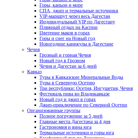
Горы, каньон и море
СПА, джип и термальные источники
VIP-маршрут через весь Дагестан
Индивидуальный VIP по Дагестану
Пляжный отдых на Каспии
Цветение маков в горах
Горы и снег на Новый год
Новогодние каникулы в Дагестане
Чечня
Грозный и горная Чечня
Новый год в Грозном
Чечня и Дагестан за 6 дней
Кавказ
Туры в Кавказские Минеральные Воды
Туры в Северную Осетию
Три республики: Осетия, Ингушетия, Чечня
Фестиваль пива во Владикавказе
Новый год и джип в горах
Джип-приключение по Северной Осетии
Организованные группы
Полное погружение за 5 дней
Главные места Дагестана за 4 дня
Гастрономия и вина юга
Термальные источники и горы юга