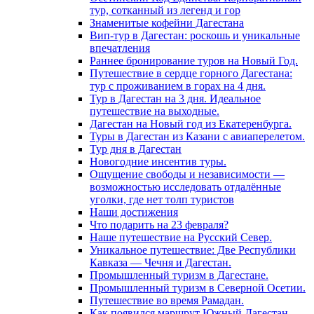
тур, сотканный из легенд и гор
Знаменитые кофейни Дагестана
Вип-тур в Дагестан: роскошь и уникальные
впечатления
Раннее бронирование туров на Новый Год.
Путешествие в сердце горного Дагестана:
тур с проживанием в горах на 4 дня.
Тур в Дагестан на 3 дня. Идеальное
путешествие на выходные.
Дагестан на Новый год из Екатеренбурга.
Туры в Дагестан из Казани с авиаперелетом.
Тур дня в Дагестан
Новогодние инсентив туры.
Ощущение свободы и независимости —
возможностью исследовать отдалённые
уголки, где нет толп туристов
Наши достижения
Что подарить на 23 февраля?
Наше путешествие на Русский Север.
Уникальное путешествие: Две Республики
Кавказа — Чечня и Дагестан.
Промышленный туризм в Дагестане.
Промышленный туризм в Северной Осетии.
Путешествие во время Рамадан.
Как появился маршрут Южный Дагестан.