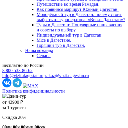
Путешествие во время Рамадан.
Как появился маршрут Южный Дагестан.
Молодёжный тур в Дагестан: почему стоит
выбрать от туроператора «Визит Дагестан»?
Туры в Дагестан: Популярные направлення
и советы по выбору
Индивидуальный тур в Дагестан
Mice в Дагестане.
Горящий тур в Дагестан.
Наша команда
Селана
Бесплатно по России
8 800 533-86-62
info@vizit-dagestan.ru
zakaz@vizit-dagestan.ru
Политика конфиденциальности
от 43900 ₽
за 1 туриста
Скидка 20%
00
дн
00
ч
00
мин
00
сек