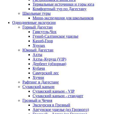
Термальные источники и горы юга
Комфортный тур по Дагестану
Школьные туры
Мини-экспедиция для школьников
Однодневные экскурсии
Горный Дагестан
Гамсутль-Чох
Гуниб-Салтинское ущелье
Кахиб-Гоор
Хунзах
Южный Дагестан
Ахты
Ахты–Куруш (VIP)
Дербент (обзорная)
Кубачи
Самурский лес
Хучни
Рафтинг в Дагестане
Сулакский каньон
Сулакский каньон - VIP
Сулакский каньон - стандарт
Грозный и Чечня
Экскурсия в Грозный
Аргунское ущелье (из Грозного)