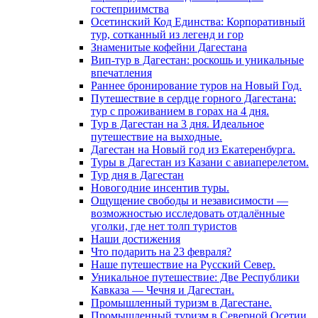
гостеприимства
Осетинский Код Единства: Корпоративный
тур, сотканный из легенд и гор
Знаменитые кофейни Дагестана
Вип-тур в Дагестан: роскошь и уникальные
впечатления
Раннее бронирование туров на Новый Год.
Путешествие в сердце горного Дагестана:
тур с проживанием в горах на 4 дня.
Тур в Дагестан на 3 дня. Идеальное
путешествие на выходные.
Дагестан на Новый год из Екатеренбурга.
Туры в Дагестан из Казани с авиаперелетом.
Тур дня в Дагестан
Новогодние инсентив туры.
Ощущение свободы и независимости —
возможностью исследовать отдалённые
уголки, где нет толп туристов
Наши достижения
Что подарить на 23 февраля?
Наше путешествие на Русский Север.
Уникальное путешествие: Две Республики
Кавказа — Чечня и Дагестан.
Промышленный туризм в Дагестане.
Промышленный туризм в Северной Осетии.