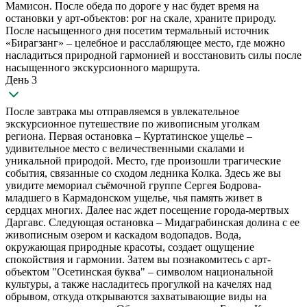
Мамисон. После обеда по дороге у нас будет время на
остановки у арт-объектов: рог на скале, храните природу.
После насыщенного дня посетим термальный источник
«Бирагзанг» – целебное и расслабляющее место, где можно
насладиться природной гармонией и восстановить силы после
насыщенного экскурсионного маршрута.
День 3
После завтрака мы отправляемся в увлекательное
экскурсионное путешествие по живописным уголкам
региона. Первая остановка – Куртатинское ущелье –
удивительное место с величественными скалами и
уникальной природой. Место, где произошли трагические
события, связанные со сходом ледника Колка. Здесь же вы
увидите мемориал съёмочной группе Сергея Бодрова-
младшего в Кармадонском ущелье, чья память живет в
сердцах многих. Далее нас ждет посещение города-мертвых
Даргавс. Следующая остановка – Мидаграбинская долина с ее
живописным озером и каскадом водопадов. Вода,
окружающая природные красоты, создает ощущение
спокойствия и гармонии. Затем вы познакомитесь с арт-
объектом "Осетинская буква" – символом национальной
культуры, а также насладитесь прогулкой на качелях над
обрывом, откуда открываются захватывающие виды на