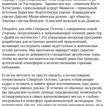
памятник св Уастырджи- Зарамагское вдх - памятник Косте
Хетагурову- горнолыжный курорт Мамисон - термальный
источник Бирагзанг-Куртатинское ущелье -Кармадонское
ущелье-Даргавс-Мидагабинская долина - арт объекты-
Лавочка счастья-Фиагдон -Аланский мужской м-рь-Дзивгис.
Откройте для себя Северную Осетию с совершенно новой
стороны, погрузившись в захватывающий осенний джип-тур
«Драйв по-осетински»! Эта уникальная авторская программа
разработана для истинных ценителей приключений,
желающих исследовать самые недоступные и живописные
уголки региона. Мы проложили маршрут через скрытые
локации, куда не добираются стандартные автобусные туры,
чтобы вы могли насладиться настоящей дикостью природы,
аутентичной атмосферой и величественными горными
пейзажами.
Если вы мечтаете не просто увидеть, а по-настоящему
почувствовать Северную Осетию, сделать потрясающие
кадры и оставить в памяти яркие воспоминания, наш джип-
тур создан именно для вас. В отличие от обычных экскурсий,
мы предлагаем полную свободу передвижения, возможность
останавливаться в самых вдохновляющих местах и глубоко
погружаться в атмосферу приключенческой экспедиции. Это
путешествие для тех, кто ищет не только красивые виды, но и