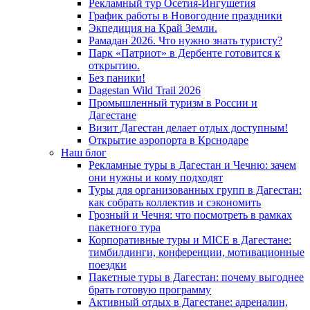
Рекламный тур Осетия-Ингушетия
График работы в Новогодние праздники
Экпедиция на Край Земли.
Рамадан 2026. Что нужно знать туристу?
Парк «Патриот» в Дербенте готовится к
открытию.
Без паники!
Dagestan Wild Trail 2026
Промышленный туризм в России и
Дагестане
Визит Дагестан делает отдых доступным!
Открытие аэропорта в Крснодаре
Наш блог
Рекламные туры в Дагестан и Чечню: зачем
они нужны и кому подходят
Туры для организованных групп в Дагестан:
как собрать коллектив и сэкономить
Грозный и Чечня: что посмотреть в рамках
пакетного тура
Корпоративные туры и MICE в Дагестане:
тимбилдинги, конференции, мотивационные
поездки
Пакетные туры в Дагестан: почему выгоднее
брать готовую программу
Активный отдых в Дагестане: адреналин,