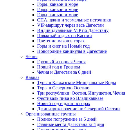
Горы, каньон и море
Горы, каньон и море
Горы, каньон и море
СПА, джип и термальные источники
VIP-маршрут через весь Дагестан
Индивидуальный VIP по Дагестану
Пляжный отдых на Каспии
Цветение маков в горах
Горы и снег на Новый год
Новогодние каникулы в Дагестане
Чечня
Грозный и горная Чечня
Новый год в Грозном
Чечня и Дагестан за 6 дней
Кавказ
Туры в Кавказские Минеральные Воды
Туры в Северную Осетию
Три республики: Осетия, Ингушетия, Чечня
Фестиваль пива во Владикавказе
Новый год и джип в горах
Джип-приключение по Северной Осетии
Организованные группы
Полное погружение за 5 дней
Главные места Дагестана за 4 дня
Гастрономия и вина юга