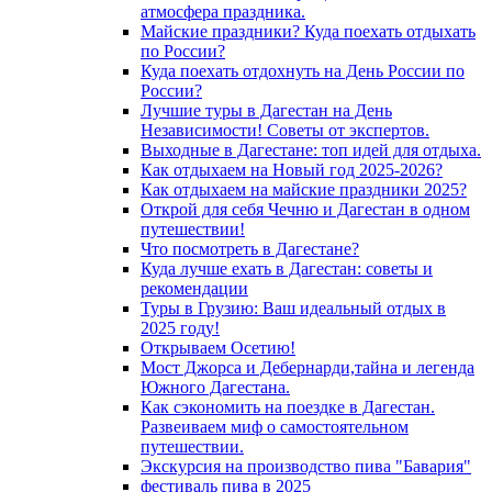
атмосфера праздника.
Майские праздники? Куда поехать отдыхать
по России?
Куда поехать отдохнуть на День России по
России?
Лучшие туры в Дагестан на День
Независимости! Советы от экспертов.
Выходные в Дагестане: топ идей для отдыха.
Как отдыхаем на Новый год 2025-2026?
Как отдыхаем на майские праздники 2025?
Открой для себя Чечню и Дагестан в одном
путешествии!
Что посмотреть в Дагестане?
Куда лучше ехать в Дагестан: советы и
рекомендации
Туры в Грузию: Ваш идеальный отдых в
2025 году!
Открываем Осетию!
Мост Джорса и Дебернарди,тайна и легенда
Южного Дагестана.
Как сэкономить на поездке в Дагестан.
Развеиваем миф о самостоятельном
путешествии.
Экскурсия на производство пива "Бавария"
фестиваль пива в 2025