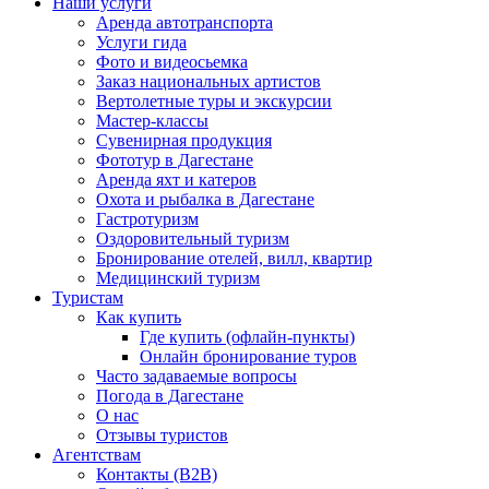
Наши услуги
Аренда автотранспорта
Услуги гида
Фото и видеосьемка
Заказ национальных артистов
Вертолетные туры и экскурсии
Мастер-классы
Сувенирная продукция
Фототур в Дагестане
Аренда яхт и катеров
Охота и рыбалка в Дагестане
Гастротуризм
Оздоровительный туризм
Бронирование отелей, вилл, квартир
Медицинский туризм
Туристам
Как купить
Где купить (офлайн-пункты)
Онлайн бронирование туров
Часто задаваемые вопросы
Погода в Дагестане
О нас
Отзывы туристов
Агентствам
Контакты (B2B)