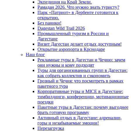
Экпедиция на Край Земли.
Рамадан 2026. Что нужно знать туристу?
Парк «Патриот» в Дербенте готовится к
открытию.
Без паники!
Dagestan Wild Trail 2026
Промышленный туризм в России и
Дагестане
Визит Дагестан делает отдых доступным!
Открытие аэропорта в Крснодаре
Наш блог
Рекламные туры в Дагестан и Чечню: зачем
они нужны и кому подходят
Туры для организованных групп в Дагестан:
как собрать коллектив и сэкономить
Грозный и Чечня: что посмотреть в рамках
пакетного тура
Корпоративные туры и MICE в Дагестане:
тимбилдинги, конференции, мотивационные
поездки
Пакетные туры в Дагестан: почему выгоднее
брать готовую программу
Активный отдых в Дагестане: адреналин,
горы и незабываемые эмоции!
Перезагрузка