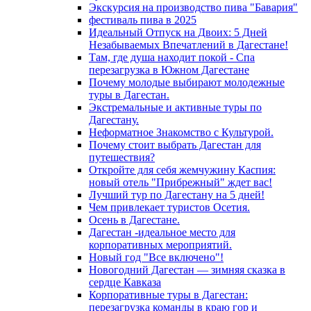
Экскурсия на производство пива "Бавария"
фестиваль пива в 2025
Идеальный Отпуск на Двоих: 5 Дней
Незабываемых Впечатлений в Дагестане!
Там, где душа находит покой - Спа
перезагрузка в Южном Дагестане
Почему молодые выбирают молодежные
туры в Дагестан.
Экстремальные и активные туры по
Дагестану.
Неформатное Знакомство с Культурой.
Почему стоит выбрать Дагестан для
путешествия?
Откройте для себя жемчужину Каспия:
новый отель "Прибрежный" ждет вас!
Лучший тур по Дагестану на 5 дней!
Чем привлекает туристов Осетия.
Осень в Дагестане.
Дагестан -идеальное место для
корпоративных мероприятий.
Новый год "Все включено"!
Новогодний Дагестан — зимняя сказка в
сердце Кавказа
Корпоративные туры в Дагестан:
перезагрузка команды в краю гор и