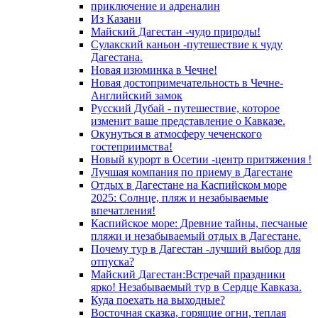
приключение и адреналин
Из Казани
Майский Дагестан -чудо природы!
Сулакский каньон -путешествие к чуду
Дагестана.
Новая изюминка в Чечне!
Новая достопримечательность в Чечне-
Английский замок
Русский Дубай - путешествие, которое
изменит ваше представление о Кавказе.
Окунуться в атмосферу чеченского
гостеприимства!
Новый курорт в Осетии -центр притяжения !
Лучшая компания по приему в Дагестане
Отдых в Дагестане на Каспийском море
2025: Солнце, пляж и незабываемые
впечатления!
Каспийское море: Древние тайны, песчаные
пляжи и незабываемый отдых в Дагестане.
Почему тур в Дагестан -лучший выбор для
отпуска?
Майский Дагестан:Встречай праздники
ярко! Незабываемый тур в Сердце Кавказа.
Куда поехать на выходные?
Восточная сказка, горящие огни, теплая