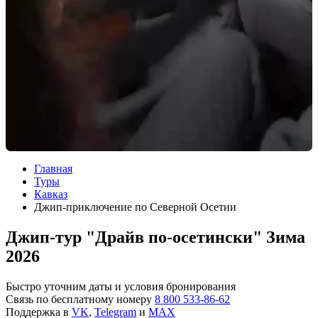
Главная
Туры
Кавказ
Джип-приключение по Северной Осетии
Джип-тур "Драйв по-осетински" Зима
2026
Быстро уточним даты и условия бронирования
Связь по бесплатному номеру
8 800 533-86-62
Поддержка в
VK
,
Telegram
и
MAX