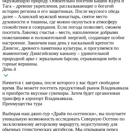
окружающую природу. Обязательно посетим Башни Курта и
Тага – древние укрепления, рассказывающие о богатой
истории региона и его защитниках. После вкусного обеда
далее – Аланский мужской монастырь, святое место
духовности и тишины, где можно окунуться в атмосферу
спокойствия и созерцания. Если погода позволяет, сможем
посетить Лавочку счастья – место, наполненное добрыми
пожеланиями и положительной энергией, создающее особое
настроение. Закончим наш день у наскальной крепости
Дзивгис, древнего памятника культуры, и прогуляемся по
знаменитому Дзивгийскому каньону – удивительной
природной арке с зеркальным барсом, отражающим небо и
горные вершины.
День 4
Начнется с завтрака, после которого у вас будет свободное
время. Вы можете посетить продуктовый рынок Владикавказа
и приобрести вкусные сувениры. Затем будет организован
трансфер в аэропорт Владикавказа.
Преимущества тура
Выбирая наш джип-тур «Драйв по-осетински», вы получаете
уникальную возможность исследовать Северную Осетию по
эксклюзивному авторскому маршруту, недоступному для
обычных туристических автобусов. Мы открываем перед