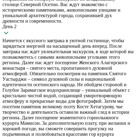
столице Северной Осетии. Вас ждут знакомство с
историческими памятниками, живописными улицами и
уникальной архитектурой города, сохранившей дух
древности и современности.
День 2
Начнется с вкусного завтрака в уютной гостинице, чтобы
зарядиться энергией на насыщенный день вперед. После
завтрака нас ждет увлекательная экскурсия, в ходе которой вы
познакомитесь с самыми живописными уголками этого
региона. Далее нас ждет посещение Женского Алагирского
монастыря – святого места, пропитанного духовной
атмосферой. Обязательно посмотрим на памятник Святого
Уастырджи – символ духовной силы и национальной
идентичности осетинского народа. Не обойдем стороной и
Голубое Зарамагское водохранилище – уникальный объект с
кристально чистой водой, создающий умиротворяющую
атмосферу и прекрасные виды для фотографий. Затем мы
посетим памятник великому поэту Косте Хетагурову, чье
творчество и деятельность оставили важный след в истории
региона. Далее посещение знаменитого горнолыжного
курорта Мамисон. За дополнительную плату, при желании и
хорошей погоде, вы сможете совершить прогулку на
подъемниках и полюбоваться красотами гор курорта