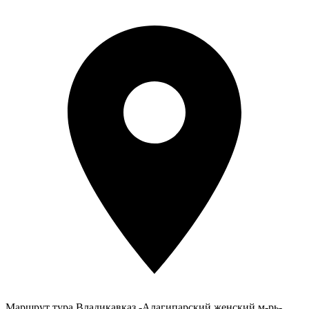
Маршрут тура
Владикавказ -Алагипарский женский м-рь-