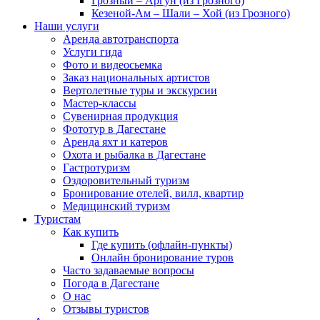
Грозный – Аргун (из Грозного)
Кезеной-Ам – Шали – Хой (из Грозного)
Наши услуги
Аренда автотранспорта
Услуги гида
Фото и видеосьемка
Заказ национальных артистов
Вертолетные туры и экскурсии
Мастер-классы
Сувенирная продукция
Фототур в Дагестане
Аренда яхт и катеров
Охота и рыбалка в Дагестане
Гастротуризм
Оздоровительный туризм
Бронирование отелей, вилл, квартир
Медицинский туризм
Туристам
Как купить
Где купить (офлайн-пункты)
Онлайн бронирование туров
Часто задаваемые вопросы
Погода в Дагестане
О нас
Отзывы туристов