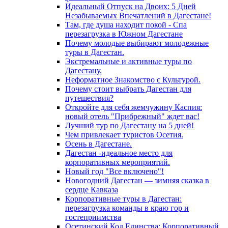
Идеальный Отпуск на Двоих: 5 Дней
Незабываемых Впечатлений в Дагестане!
Там, где душа находит покой - Спа
перезагрузка в Южном Дагестане
Почему молодые выбирают молодежные
туры в Дагестан.
Экстремальные и активные туры по
Дагестану.
Неформатное Знакомство с Культурой.
Почему стоит выбрать Дагестан для
путешествия?
Откройте для себя жемчужину Каспия:
новый отель "Прибрежный" ждет вас!
Лучший тур по Дагестану на 5 дней!
Чем привлекает туристов Осетия.
Осень в Дагестане.
Дагестан -идеальное место для
корпоративных мероприятий.
Новый год "Все включено"!
Новогодний Дагестан — зимняя сказка в
сердце Кавказа
Корпоративные туры в Дагестан:
перезагрузка команды в краю гор и
гостеприимства
Осетинский Код Единства: Корпоративный