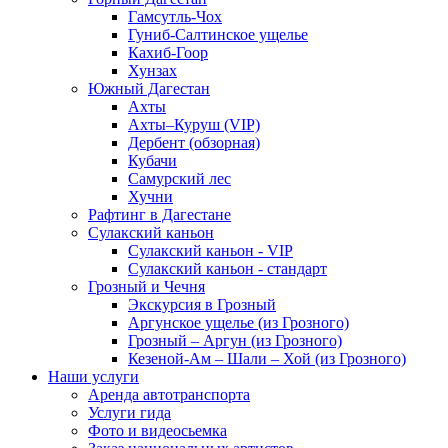
Гамсутль-Чох
Гуниб-Салтинское ущелье
Кахиб-Гоор
Хунзах
Южный Дагестан
Ахты
Ахты–Куруш (VIP)
Дербент (обзорная)
Кубачи
Самурский лес
Хучни
Рафтинг в Дагестане
Сулакский каньон
Сулакский каньон - VIP
Сулакский каньон - стандарт
Грозный и Чечня
Экскурсия в Грозный
Аргунское ущелье (из Грозного)
Грозный – Аргун (из Грозного)
Кезеной-Ам – Шали – Хой (из Грозного)
Наши услуги
Аренда автотранспорта
Услуги гида
Фото и видеосьемка