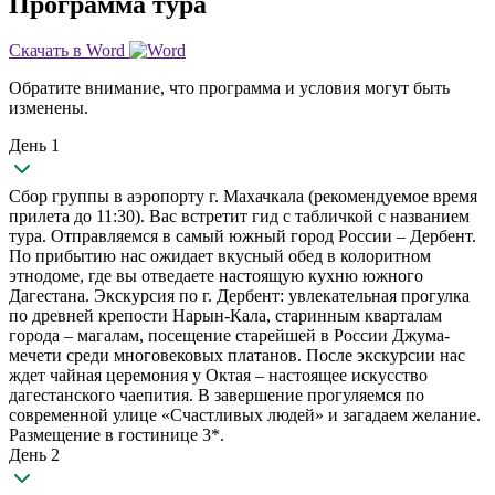
Программа тура
Скачать в Word
Обратите внимание, что программа и условия могут быть
изменены.
День 1
Сбор группы в аэропорту г. Махачкала (рекомендуемое время
прилета до 11:30). Вас встретит гид с табличкой с названием
тура. Отправляемся в самый южный город России – Дербент.
По прибытию нас ожидает вкусный обед в колоритном
этнодоме, где вы отведаете настоящую кухню южного
Дагестана. Экскурсия по г. Дербент: увлекательная прогулка
по древней крепости Нарын-Кала, старинным кварталам
города – магалам, посещение старейшей в России Джума-
мечети среди многовековых платанов. После экскурсии нас
ждет чайная церемония у Октая – настоящее искусство
дагестанского чаепития. В завершение прогуляемся по
современной улице «Счастливых людей» и загадаем желание.
Размещение в гостинице 3*.
День 2