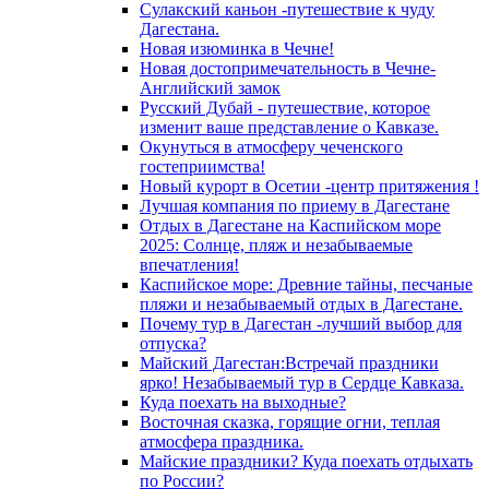
Сулакский каньон -путешествие к чуду
Дагестана.
Новая изюминка в Чечне!
Новая достопримечательность в Чечне-
Английский замок
Русский Дубай - путешествие, которое
изменит ваше представление о Кавказе.
Окунуться в атмосферу чеченского
гостеприимства!
Новый курорт в Осетии -центр притяжения !
Лучшая компания по приему в Дагестане
Отдых в Дагестане на Каспийском море
2025: Солнце, пляж и незабываемые
впечатления!
Каспийское море: Древние тайны, песчаные
пляжи и незабываемый отдых в Дагестане.
Почему тур в Дагестан -лучший выбор для
отпуска?
Майский Дагестан:Встречай праздники
ярко! Незабываемый тур в Сердце Кавказа.
Куда поехать на выходные?
Восточная сказка, горящие огни, теплая
атмосфера праздника.
Майские праздники? Куда поехать отдыхать
по России?