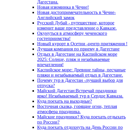
Дагестана.
Новая изюминка в Чечне!
Новая достопримечательность в Чечне-
Английский замок
Русский Дубай - путешествие, которое
изменит ваше представление о Кавказе.
Окунуться в атмосферу чеченского
гостеприимства!
Новый курорт в Осетии -центр притяжения !
Лучшая компания по приему в Дагестане
Отдых в Дагестане на Каспийском море
2025: Солнце, пляж и незабываемые
впечатления!
Каспийское море: Древние тайны, песчаные
пляжи и незабываемый отдых в Дагестане.
Почему тур в Дагестан -лучший выбор для
отпуска?
Майский Дагестан:Встречай праздники
ярко! Незабываемый тур в Сердце Кавказа.
Куда поехать на выходные?
Восточная сказка, горящие огни, теплая
атмосфера праздника.
Майские праздники? Куда поехать отдыхать
по России?
Куда поехать отдохнуть на День России по