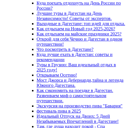
Куда поехать отдохнуть на День России по
России?
Лучшие туры в Дагестан на День
Независимости! Советы от экспертов.
Выходные в Дагестане: топ идей для отдыха.
Как отдыхаем на Новый год 2025-2026?
Как отдыхаем на майские праздники 2025?
Открой для себя Чечню и Дагестан в одном
путешествии!
Что посмотреть в Дагестане?
Куда лучше ехать в Дагестан: советы и
рекомендации
Туры в Грузию: Ваш идеальный отдых в
2025 году!
Открываем Осетию!
Мост Джорса и Дебернарди,тайна и легенда
Южного Дагестана.
Как сэкономить на поездке в Дагестан.
Развеиваем миф о самостоятельном
путешествии.
Экскурсия на производство пива "Бавария"
фестиваль пива в 2025
Идеальный Отпуск на Двоих: 5 Дней
Незабываемых Впечатлений в Дагестане!
Там, где душа находит покой - Спа