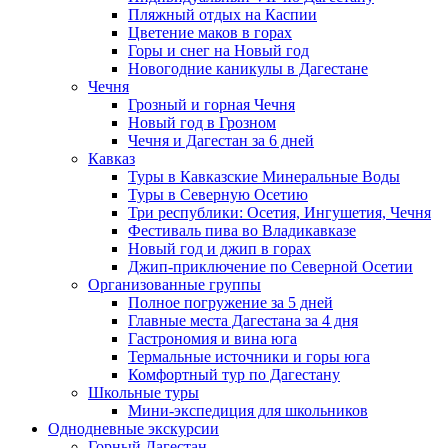
Пляжный отдых на Каспии
Цветение маков в горах
Горы и снег на Новый год
Новогодние каникулы в Дагестане
Чечня
Грозный и горная Чечня
Новый год в Грозном
Чечня и Дагестан за 6 дней
Кавказ
Туры в Кавказские Минеральные Воды
Туры в Северную Осетию
Три республики: Осетия, Ингушетия, Чечня
Фестиваль пива во Владикавказе
Новый год и джип в горах
Джип-приключение по Северной Осетии
Организованные группы
Полное погружение за 5 дней
Главные места Дагестана за 4 дня
Гастрономия и вина юга
Термальные источники и горы юга
Комфортный тур по Дагестану
Школьные туры
Мини-экспедиция для школьников
Однодневные экскурсии
Горный Дагестан