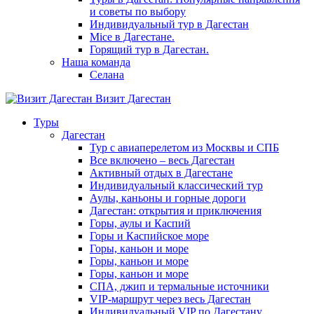
и советы по выбору
Индивидуальный тур в Дагестан
Mice в Дагестане.
Горящий тур в Дагестан.
Наша команда
Селана
Визит Дагестан
Туры
Дагестан
Тур с авиаперелетом из Москвы и СПБ
Все включено – весь Дагестан
Активный отдых в Дагестане
Индивидуальный классический тур
Аулы, каньоны и горные дороги
Дагестан: открытия и приключения
Горы, аулы и Каспий
Горы и Каспийское море
Горы, каньон и море
Горы, каньон и море
Горы, каньон и море
СПА, джип и термальные источники
VIP-маршрут через весь Дагестан
Индивидуальный VIP по Дагестану