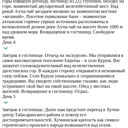
горы изящную ротонду, лестницу из 222 ступеней, беседку на
горе, знаменитый двухарочный железобетонный мост. Над
рекой Ахты-чай загадаем желание на знаменитом мостике
«желаний». Посетим термальные бани – знаменитые
ахтынские горячие серные источники расположены в
великолепной долине реки Ахты-чай на высоте более 1000 м
над уровнем моря. Возвращение в гостиницу. Свободное
время.
День 4
Завтрак в гостинице. Отъезд на экскурсию. Мы отправимся в
самое высокогорное поселение Европы – в село Куруш. Вас
захватит головокружительный вид величественных
дагестанских гор. В каждую сторону открывается незнакомый
глазу пейзаж. Село Куруш уникально и сохранившимися
традициями. Вы увидите собственными глазами, как люди
устраивают свой быт на такой высоте. Обед у местных
жителей. Возвращение в гостиницу. Отдых.
День 5
Завтрак в гостинице. Далее нам предстоит переезд в Хучни
центр Табасаранского района и осмотр его
достопримечательностей. Хучнинская крепость как символ
героического прошлого народа возвышается над селом.