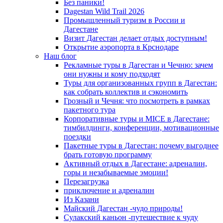
Без паники!
Dagestan Wild Trail 2026
Промышленный туризм в России и
Дагестане
Визит Дагестан делает отдых доступным!
Открытие аэропорта в Крснодаре
Наш блог
Рекламные туры в Дагестан и Чечню: зачем
они нужны и кому подходят
Туры для организованных групп в Дагестан:
как собрать коллектив и сэкономить
Грозный и Чечня: что посмотреть в рамках
пакетного тура
Корпоративные туры и MICE в Дагестане:
тимбилдинги, конференции, мотивационные
поездки
Пакетные туры в Дагестан: почему выгоднее
брать готовую программу
Активный отдых в Дагестане: адреналин,
горы и незабываемые эмоции!
Перезагрузка
приключение и адреналин
Из Казани
Майский Дагестан -чудо природы!
Сулакский каньон -путешествие к чуду