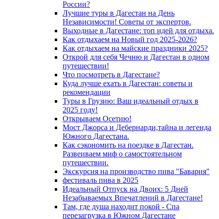
России?
Лучшие туры в Дагестан на День
Независимости! Советы от экспертов.
Выходные в Дагестане: топ идей для отдыха.
Как отдыхаем на Новый год 2025-2026?
Как отдыхаем на майские праздники 2025?
Открой для себя Чечню и Дагестан в одном
путешествии!
Что посмотреть в Дагестане?
Куда лучше ехать в Дагестан: советы и
рекомендации
Туры в Грузию: Ваш идеальный отдых в
2025 году!
Открываем Осетию!
Мост Джорса и Дебернарди,тайна и легенда
Южного Дагестана.
Как сэкономить на поездке в Дагестан.
Развеиваем миф о самостоятельном
путешествии.
Экскурсия на производство пива "Бавария"
фестиваль пива в 2025
Идеальный Отпуск на Двоих: 5 Дней
Незабываемых Впечатлений в Дагестане!
Там, где душа находит покой - Спа
перезагрузка в Южном Дагестане