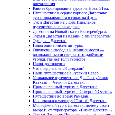
впечатления
Раннее бронирование туров на Новый Год.
Путешествие в сердце горного Дагестана:
тур с проживанием в горах на 4 дня.
Тур в Дагестан на 3 дня. Идеальное
путешествие на выходные.
Дагестан на Новый год из Екатеренбурга.
Туры в Дагестан из Казани с авиаперелетом.
Тур дня в Дагестан
Новогодние инсентив туры.
Ощущение свободы и независимости —
возможностью исследовать отдалённые
уголки, где нет толп туристов
Наши достижения
Что подарить на 23 февраля?
Наше путешествие на Русский Север.
Уникальное путешествие: Две Республики
Кавказа — Чечня и Дагестан.
Промышленный туризм в Дагестане.
Промышленный туризм в Северной Осетии.
Путешествие во время Рамадан.
Как появился маршрут Южный Дагестан.
Молодёжный тур в Дагестан: почему стоит
выбрать от туроператора «Визит Дагестан»?
Туры в Дагестан: Популярные направлення