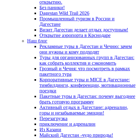
открытию.
Без паники!
Dagestan Wild Trail 2026
Промышленный туризм в России и
Дагестане
Визит Дагестан делает отдых доступным!
Открытие аэропорта в Крснодаре
Наш блог
Рекламные туры в Дагестан и Чечню: зачем
они нужны и кому подходят
Туры для организованных групп в Дагестан:
как собрать коллектив и сэкономить
Грозный и Чечня: что посмотреть в рамках
пакетного тура
Корпоративные туры и MICE в Дагестане:
тимбилдинги, конференции, мотивационные
поездки
Пакетные туры в Дагестан: почему выгоднее
брать готовую программу
Активный отдых в Дагестане: адреналин,
горы и незабываемые эмоции!
Перезагрузка
приключение и адреналин
Из Казани
Майский Дагестан -чудо природы!