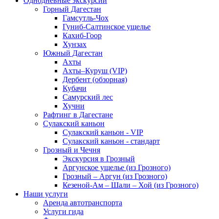
Однодневные экскурсии
Горный Дагестан
Гамсутль-Чох
Гуниб-Салтинское ущелье
Кахиб-Гоор
Хунзах
Южный Дагестан
Ахты
Ахты–Куруш (VIP)
Дербент (обзорная)
Кубачи
Самурский лес
Хучни
Рафтинг в Дагестане
Сулакский каньон
Сулакский каньон - VIP
Сулакский каньон - стандарт
Грозный и Чечня
Экскурсия в Грозный
Аргунское ущелье (из Грозного)
Грозный – Аргун (из Грозного)
Кезеной-Ам – Шали – Хой (из Грозного)
Наши услуги
Аренда автотранспорта
Услуги гида