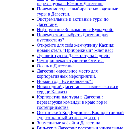
перезагрузка в Южном Дагестане
Почему молодые выбирают молодежные
туры в Дагестан.
Экстремальные и активные туры по
Дагестану.
Неформатное Знакомство с Культурой.
Почему стоит выбрать Дагестан для
путешествия?
Откройте для себя жемчужину Каспия:
новый отель "Прибрежный" ждет вас!
Лучший тур по Дагестану на 5 дней!
Чем привлекает туристов Осетия.
Осень в Дагестане.
Дагестан -идеальное место для
корпоративных мероприятий.
Новый год "Все включено"!
Новогодний Дагестан — зимняя сказка в
сердце Кавказа
Корпоративные туры в Дагестан:
перезагрузка команды в краю гор и
гостеприимства
Осетинский Код Единства: Корпоративный
тур, сотканный из легенд и гор
Знаменитые кофейни Дагестана
Вип-тур в Дагестан: роскошь и уникальные