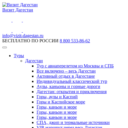
Визит Дагестан
info@vizit-dagestan.ru
БЕСПЛАТНО ПО РОССИИ
8 800 533-86-62
Туры
Дагестан
Тур с авиаперелетом из Москвы и СПБ
Все включено – весь Дагестан
Активный отдых в Дагестане
Индивидуальный классический тур
Аулы, каньоны и горные дороги
Дагестан: открытия и приключения
Горы, аулы и Каспий
Горы и Каспийское море
Горы, каньон и море
Горы, каньон и море
Горы, каньон и море
СПА, джип и термальные источники
VIP-маршрут через весь Дагестан