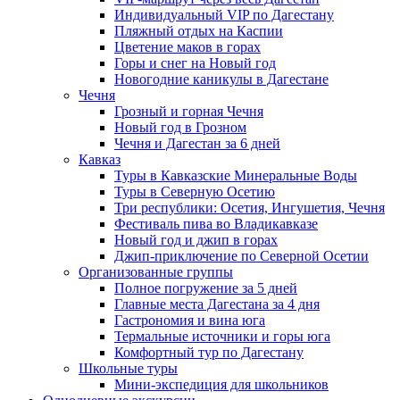
Индивидуальный VIP по Дагестану
Пляжный отдых на Каспии
Цветение маков в горах
Горы и снег на Новый год
Новогодние каникулы в Дагестане
Чечня
Грозный и горная Чечня
Новый год в Грозном
Чечня и Дагестан за 6 дней
Кавказ
Туры в Кавказские Минеральные Воды
Туры в Северную Осетию
Три республики: Осетия, Ингушетия, Чечня
Фестиваль пива во Владикавказе
Новый год и джип в горах
Джип-приключение по Северной Осетии
Организованные группы
Полное погружение за 5 дней
Главные места Дагестана за 4 дня
Гастрономия и вина юга
Термальные источники и горы юга
Комфортный тур по Дагестану
Школьные туры
Мини-экспедиция для школьников