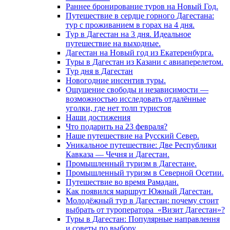
Раннее бронирование туров на Новый Год.
Путешествие в сердце горного Дагестана:
тур с проживанием в горах на 4 дня.
Тур в Дагестан на 3 дня. Идеальное
путешествие на выходные.
Дагестан на Новый год из Екатеренбурга.
Туры в Дагестан из Казани с авиаперелетом.
Тур дня в Дагестан
Новогодние инсентив туры.
Ощущение свободы и независимости —
возможностью исследовать отдалённые
уголки, где нет толп туристов
Наши достижения
Что подарить на 23 февраля?
Наше путешествие на Русский Север.
Уникальное путешествие: Две Республики
Кавказа — Чечня и Дагестан.
Промышленный туризм в Дагестане.
Промышленный туризм в Северной Осетии.
Путешествие во время Рамадан.
Как появился маршрут Южный Дагестан.
Молодёжный тур в Дагестан: почему стоит
выбрать от туроператора «Визит Дагестан»?
Туры в Дагестан: Популярные направлення
и советы по выбору