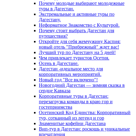
Почему молодые выбирают молодежные
туры в Дагестан.
Экстремальные и активные туры по
Дагестану.
Неформатное Знакомство с Культурой.
Почему стоит выбрать Дагестан для
путешествия?
Откройте для себя жемчужину Каспия:
новый отель "Прибрежный" ждет вас!
Лучший тур по Дагестану на 5 дней!
Чем привлекает туристов Осетия.
Осень в Дагестане.
Дагестан -идеальное место для
корпоративных мероприятий.
Новый год "Все включено"!
Новогодний Дагестан — зимняя сказка в
сердце Кавказа
Корпоративные туры в Дагестан:
перезагрузка команды в краю гор и
гостеприимства
Осетинский Код Единства: Корпоративный
тур, сотканный из легенд и гор
Знаменитые кофейни Дагестана
Вип-тур в Дагестан: роскошь и уникальные
впечатления