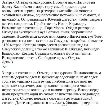
Завтрак. Отъезд на экскурсию. Посетим парк Патриот на
берегу Каспийского моря, где у самой кромки воды
возвышается огромных размеров «каспийский монстр» –
экраноплан «Лунь», одновременно похожий и на самолёт, и
на корабль. Отправляемся в Южный Дагестан, чтобы увидеть
все его сокровища. Прибытие в с. Новое Каракюре.
Размещение в гостинице «Горе Море». Обед в ресторане.
Отъезд на экскурсию в аул Верхнее Филя, заброшенное
селение. Полюбуемся красотами горного Дагестана: аул Филя
расположен на южных склонах Самурского хребта, на высоте
1150 метров. Отсюда открывается роскошный вид на
Самурскую долину, а также вершины: Шалбуздаг, Кетиндаг,
Базардюзю, Ерыдаг. Сделаем красивые фото на память.
Возвращение в отель. Свободное время. Отдых.
День 3
Завтрак в гостинице. Отъезд на экскурсию. По живописным
горным дорогам едем к Зрыхскому водопаду. К нему ведет
тропа по ущелью вдоль ручья, с небольшим крутым, но
коротким подъемом, для преодоления которого можно
использовать проложенную в камнях веревку. Вскоре перед
нами предстанет один из самых величественных водопадов
Дагестана. Сложно передать словами всю мощь водной
стихии. Далее отправляемся в с. Ахты. Увидим на вершине