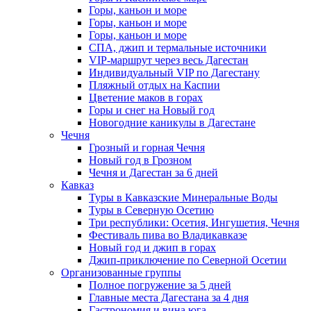
Горы, каньон и море
Горы, каньон и море
Горы, каньон и море
СПА, джип и термальные источники
VIP-маршрут через весь Дагестан
Индивидуальный VIP по Дагестану
Пляжный отдых на Каспии
Цветение маков в горах
Горы и снег на Новый год
Новогодние каникулы в Дагестане
Чечня
Грозный и горная Чечня
Новый год в Грозном
Чечня и Дагестан за 6 дней
Кавказ
Туры в Кавказские Минеральные Воды
Туры в Северную Осетию
Три республики: Осетия, Ингушетия, Чечня
Фестиваль пива во Владикавказе
Новый год и джип в горах
Джип-приключение по Северной Осетии
Организованные группы
Полное погружение за 5 дней
Главные места Дагестана за 4 дня
Гастрономия и вина юга