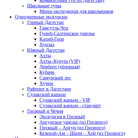
Комфортный тур по Дагестану
Школьные туры
Мини-экспедиция для школьников
Однодневные экскурсии
Горный Дагестан
Гамсутль-Чох
Гуниб-Салтинское ущелье
Кахиб-Гоор
Хунзах
Южный Дагестан
Ахты
Ахты–Куруш (VIP)
Дербент (обзорная)
Кубачи
Самурский лес
Хучни
Рафтинг в Дагестане
Сулакский каньон
Сулакский каньон - VIP
Сулакский каньон - стандарт
Грозный и Чечня
Экскурсия в Грозный
Аргунское ущелье (из Грозного)
Грозный – Аргун (из Грозного)
Кезеной-Ам – Шали – Хой (из Грозного)