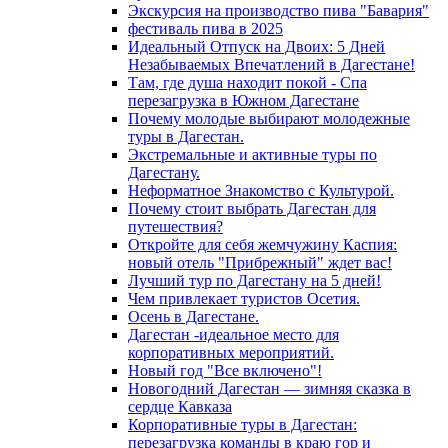
Экскурсия на производство пива "Бавария"
фестиваль пива в 2025
Идеальный Отпуск на Двоих: 5 Дней
Незабываемых Впечатлений в Дагестане!
Там, где душа находит покой - Спа
перезагрузка в Южном Дагестане
Почему молодые выбирают молодежные
туры в Дагестан.
Экстремальные и активные туры по
Дагестану.
Неформатное Знакомство с Культурой.
Почему стоит выбрать Дагестан для
путешествия?
Откройте для себя жемчужину Каспия:
новый отель "Прибрежный" ждет вас!
Лучший тур по Дагестану на 5 дней!
Чем привлекает туристов Осетия.
Осень в Дагестане.
Дагестан -идеальное место для
корпоративных мероприятий.
Новый год "Все включено"!
Новогодний Дагестан — зимняя сказка в
сердце Кавказа
Корпоративные туры в Дагестан:
перезагрузка команды в краю гор и