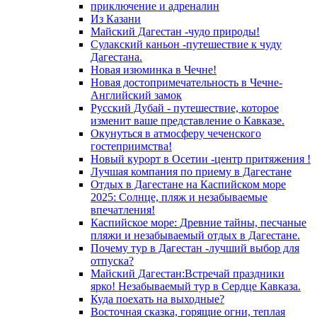
приключение и адреналин
Из Казани
Майский Дагестан -чудо природы!
Сулакский каньон -путешествие к чуду
Дагестана.
Новая изюминка в Чечне!
Новая достопримечательность в Чечне-
Английский замок
Русский Дубай - путешествие, которое
изменит ваше представление о Кавказе.
Окунуться в атмосферу чеченского
гостеприимства!
Новый курорт в Осетии -центр притяжения !
Лучшая компания по приему в Дагестане
Отдых в Дагестане на Каспийском море
2025: Солнце, пляж и незабываемые
впечатления!
Каспийское море: Древние тайны, песчаные
пляжи и незабываемый отдых в Дагестане.
Почему тур в Дагестан -лучший выбор для
отпуска?
Майский Дагестан:Встречай праздники
ярко! Незабываемый тур в Сердце Кавказа.
Куда поехать на выходные?
Восточная сказка, горящие огни, теплая