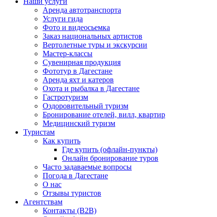
Наши услуги
Аренда автотранспорта
Услуги гида
Фото и видеосьемка
Заказ национальных артистов
Вертолетные туры и экскурсии
Мастер-классы
Сувенирная продукция
Фототур в Дагестане
Аренда яхт и катеров
Охота и рыбалка в Дагестане
Гастротуризм
Оздоровительный туризм
Бронирование отелей, вилл, квартир
Медицинский туризм
Туристам
Как купить
Где купить (офлайн-пункты)
Онлайн бронирование туров
Часто задаваемые вопросы
Погода в Дагестане
О нас
Отзывы туристов
Агентствам
Контакты (B2B)