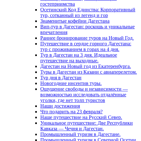
гостеприимства
Осетинский Код Единства: Корпоративный
тур, сотканный из легенд и гор
Знаменитые кофейни Дагестана
Вип-тур в Дагестан: роскошь и уникальные
впечатления
Раннее бронирование туров на Новый Год.
Путешествие в сердце горного Дагестана:
тур с проживанием в горах на 4 дня.
Тур в Дагестан на 3 дня. Идеальное
путешествие на выходные.
Дагестан на Новый год из Екатеренбурга.
Туры в Дагестан из Казани с авиаперелетом.
Тур дня в Дагестан
Новогодние инсентив туры.
Ощущение свободы и независимости —
возможностью исследовать отдалённые
уголки, где нет толп туристов
Наши достижения
Что подарить на 23 февраля?
Наше путешествие на Русский Север.
Уникальное путешествие: Две Республики
Кавказа — Чечня и Дагестан.
Промышленный туризм в Дагестане.
Промышленный туризм в Северной Осетии.