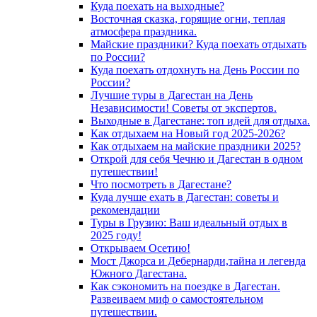
Куда поехать на выходные?
Восточная сказка, горящие огни, теплая
атмосфера праздника.
Майские праздники? Куда поехать отдыхать
по России?
Куда поехать отдохнуть на День России по
России?
Лучшие туры в Дагестан на День
Независимости! Советы от экспертов.
Выходные в Дагестане: топ идей для отдыха.
Как отдыхаем на Новый год 2025-2026?
Как отдыхаем на майские праздники 2025?
Открой для себя Чечню и Дагестан в одном
путешествии!
Что посмотреть в Дагестане?
Куда лучше ехать в Дагестан: советы и
рекомендации
Туры в Грузию: Ваш идеальный отдых в
2025 году!
Открываем Осетию!
Мост Джорса и Дебернарди,тайна и легенда
Южного Дагестана.
Как сэкономить на поездке в Дагестан.
Развеиваем миф о самостоятельном
путешествии.