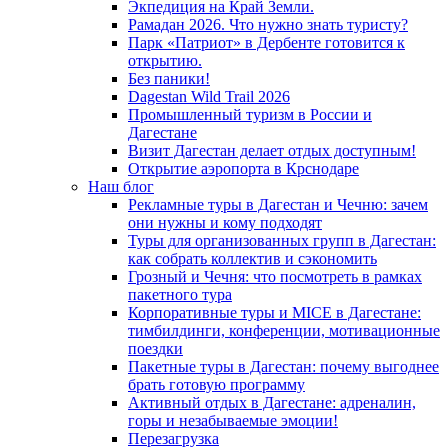
Экпедиция на Край Земли.
Рамадан 2026. Что нужно знать туристу?
Парк «Патриот» в Дербенте готовится к
открытию.
Без паники!
Dagestan Wild Trail 2026
Промышленный туризм в России и
Дагестане
Визит Дагестан делает отдых доступным!
Открытие аэропорта в Крснодаре
Наш блог
Рекламные туры в Дагестан и Чечню: зачем
они нужны и кому подходят
Туры для организованных групп в Дагестан:
как собрать коллектив и сэкономить
Грозный и Чечня: что посмотреть в рамках
пакетного тура
Корпоративные туры и MICE в Дагестане:
тимбилдинги, конференции, мотивационные
поездки
Пакетные туры в Дагестан: почему выгоднее
брать готовую программу
Активный отдых в Дагестане: адреналин,
горы и незабываемые эмоции!
Перезагрузка