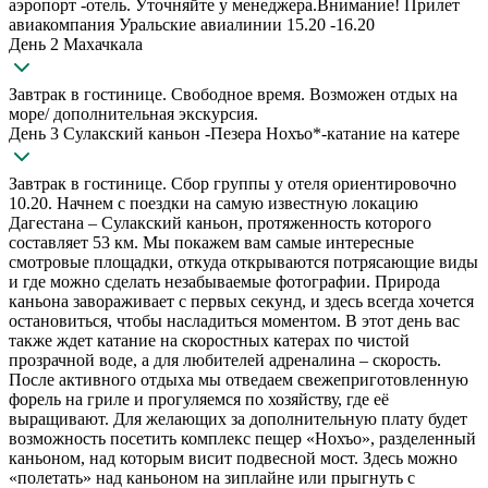
аэропорт -отель. Уточняйте у менеджера.Внимание! Прилет
авиакомпания Уральские авиалинии 15.20 -16.20
День 2 Махачкала
Завтрак в гостинице. Свободное время. Возможен отдых на
море/ дополнительная экскурсия.
День 3 Сулакский каньон -Пезера Нохъо*-катание на катере
Завтрак в гостинице. Сбор группы у отеля ориентировочно
10.20. Начнем с поездки на самую известную локацию
Дагестана – Сулакский каньон, протяженность которого
составляет 53 км. Мы покажем вам самые интересные
смотровые площадки, откуда открываются потрясающие виды
и где можно сделать незабываемые фотографии. Природа
каньона завораживает с первых секунд, и здесь всегда хочется
остановиться, чтобы насладиться моментом. В этот день вас
также ждет катание на скоростных катерах по чистой
прозрачной воде, а для любителей адреналина – скорость.
После активного отдыха мы отведаем свежеприготовленную
форель на гриле и прогуляемся по хозяйству, где её
выращивают. Для желающих за дополнительную плату будет
возможность посетить комплекс пещер «Нохъо», разделенный
каньоном, над которым висит подвесной мост. Здесь можно
«полетать» над каньоном на зиплайне или прыгнуть с