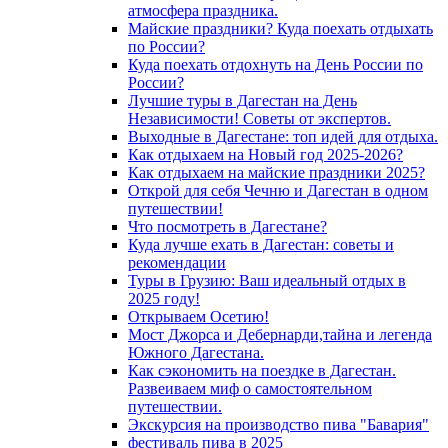
атмосфера праздника.
Майские праздники? Куда поехать отдыхать
по России?
Куда поехать отдохнуть на День России по
России?
Лучшие туры в Дагестан на День
Независимости! Советы от экспертов.
Выходные в Дагестане: топ идей для отдыха.
Как отдыхаем на Новый год 2025-2026?
Как отдыхаем на майские праздники 2025?
Открой для себя Чечню и Дагестан в одном
путешествии!
Что посмотреть в Дагестане?
Куда лучше ехать в Дагестан: советы и
рекомендации
Туры в Грузию: Ваш идеальный отдых в
2025 году!
Открываем Осетию!
Мост Джорса и Дебернарди,тайна и легенда
Южного Дагестана.
Как сэкономить на поездке в Дагестан.
Развеиваем миф о самостоятельном
путешествии.
Экскурсия на производство пива "Бавария"
фестиваль пива в 2025