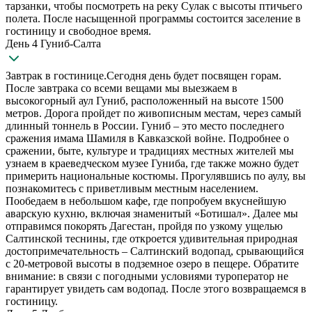
тарзанки, чтобы посмотреть на реку Сулак с высоты птичьего
полета. После насыщенной программы состоится заселение в
гостиницу и свободное время.
День 4 Гуниб-Салта
Завтрак в гостинице.Сегодня день будет посвящен горам.
После завтрака со всеми вещами мы выезжаем в
высокогорный аул Гуниб, расположенный на высоте 1500
метров. Дорога пройдет по живописным местам, через самый
длинный тоннель в России. Гуниб – это место последнего
сражения имама Шамиля в Кавказской войне. Подробнее о
сражении, быте, культуре и традициях местных жителей мы
узнаем в краеведческом музее Гуниба, где также можно будет
примерить национальные костюмы. Прогулявшись по аулу, вы
познакомитесь с приветливым местным населением.
Пообедаем в небольшом кафе, где попробуем вкуснейшую
аварскую кухню, включая знаменитый «Ботишал». Далее мы
отправимся покорять Дагестан, пройдя по узкому ущелью
Салтинской теснины, где откроется удивительная природная
достопримечательность – Салтинский водопад, срывающийся
с 20-метровой высоты в подземное озеро в пещере. Обратите
внимание: в связи с погодными условиями туроператор не
гарантирует увидеть сам водопад. После этого возвращаемся в
гостиницу.