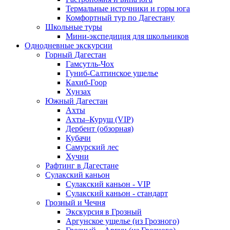
Термальные источники и горы юга
Комфортный тур по Дагестану
Школьные туры
Мини-экспедиция для школьников
Однодневные экскурсии
Горный Дагестан
Гамсутль-Чох
Гуниб-Салтинское ущелье
Кахиб-Гоор
Хунзах
Южный Дагестан
Ахты
Ахты–Куруш (VIP)
Дербент (обзорная)
Кубачи
Самурский лес
Хучни
Рафтинг в Дагестане
Сулакский каньон
Сулакский каньон - VIP
Сулакский каньон - стандарт
Грозный и Чечня
Экскурсия в Грозный
Аргунское ущелье (из Грозного)