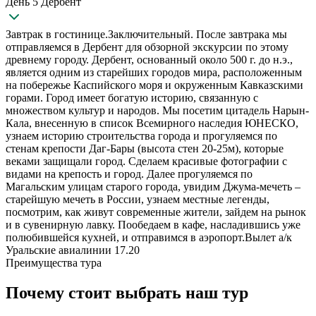
День 5 Дербент
Завтрак в гостинице.Заключительный. После завтрака мы
отправляемся в Дербент для обзорной экскурсии по этому
древнему городу. Дербент, основанный около 500 г. до н.э.,
является одним из старейших городов мира, расположенным
на побережье Каспийского моря и окруженным Кавказскими
горами. Город имеет богатую историю, связанную с
множеством культур и народов. Мы посетим цитадель Нарын-
Кала, внесенную в список Всемирного наследия ЮНЕСКО,
узнаем историю строительства города и прогуляемся по
стенам крепости Даг-Бары (высота стен 20-25м), которые
веками защищали город. Сделаем красивые фотографии с
видами на крепость и город. Далее прогуляемся по
Магальским улицам старого города, увидим Джума-мечеть –
старейшую мечеть в России, узнаем местные легенды,
посмотрим, как живут современные жители, зайдем на рынок
и в сувенирную лавку. Пообедаем в кафе, насладившись уже
полюбившейся кухней, и отправимся в аэропорт.Вылет а/к
Уральские авиалинии 17.20
Преимущества тура
Почему стоит выбрать наш тур