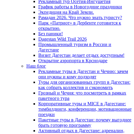
Рекламный тур Осетия-Ингушетия
График работы в Новогодние праздники
Экпедиция на Край Земли.
Рамадан 2026. Что нужно знать туристу?
Парк «Патриот» в Дербенте готовится к
открытию.
Без паники!
Dagestan Wild Trail 2026
Промышленный туризм в России и
Дагестане
Визит Дагестан делает отдых доступным!
Открытие аэропорта в Крснодаре
Наш блог
Рекламные туры в Дагестан и Чечню: зачем
они нужны и кому подходят
Туры для организованных групп в Дагестан:
как собрать коллектив и сэкономить
Грозный и Чечня: что посмотреть в рамках
пакетного тура
Корпоративные туры и MICE в Дагестане:
тимбилдинги, конференции, мотивационные
поездки
Пакетные туры в Дагестан: почему выгоднее
брать готовую программу
Активный отдых в Дагестане: адреналин,