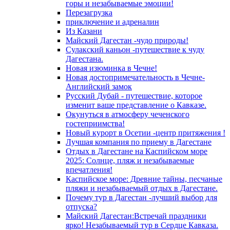
горы и незабываемые эмоции!
Перезагрузка
приключение и адреналин
Из Казани
Майский Дагестан -чудо природы!
Сулакский каньон -путешествие к чуду
Дагестана.
Новая изюминка в Чечне!
Новая достопримечательность в Чечне-
Английский замок
Русский Дубай - путешествие, которое
изменит ваше представление о Кавказе.
Окунуться в атмосферу чеченского
гостеприимства!
Новый курорт в Осетии -центр притяжения !
Лучшая компания по приему в Дагестане
Отдых в Дагестане на Каспийском море
2025: Солнце, пляж и незабываемые
впечатления!
Каспийское море: Древние тайны, песчаные
пляжи и незабываемый отдых в Дагестане.
Почему тур в Дагестан -лучший выбор для
отпуска?
Майский Дагестан:Встречай праздники
ярко! Незабываемый тур в Сердце Кавказа.