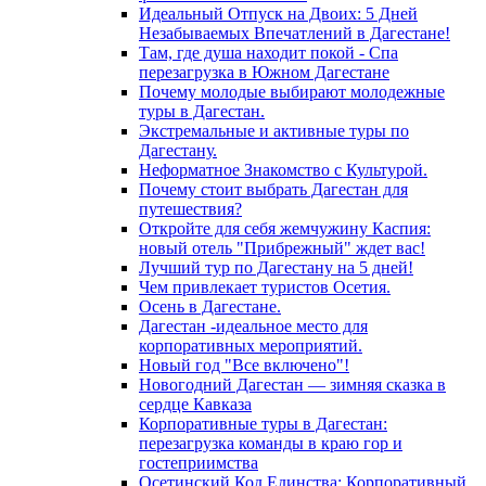
Идеальный Отпуск на Двоих: 5 Дней
Незабываемых Впечатлений в Дагестане!
Там, где душа находит покой - Спа
перезагрузка в Южном Дагестане
Почему молодые выбирают молодежные
туры в Дагестан.
Экстремальные и активные туры по
Дагестану.
Неформатное Знакомство с Культурой.
Почему стоит выбрать Дагестан для
путешествия?
Откройте для себя жемчужину Каспия:
новый отель "Прибрежный" ждет вас!
Лучший тур по Дагестану на 5 дней!
Чем привлекает туристов Осетия.
Осень в Дагестане.
Дагестан -идеальное место для
корпоративных мероприятий.
Новый год "Все включено"!
Новогодний Дагестан — зимняя сказка в
сердце Кавказа
Корпоративные туры в Дагестан:
перезагрузка команды в краю гор и
гостеприимства
Осетинский Код Единства: Корпоративный