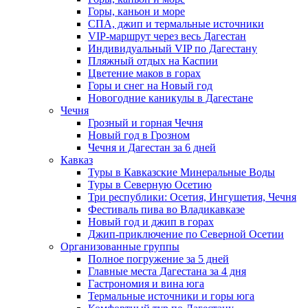
Горы, каньон и море
СПА, джип и термальные источники
VIP-маршрут через весь Дагестан
Индивидуальный VIP по Дагестану
Пляжный отдых на Каспии
Цветение маков в горах
Горы и снег на Новый год
Новогодние каникулы в Дагестане
Чечня
Грозный и горная Чечня
Новый год в Грозном
Чечня и Дагестан за 6 дней
Кавказ
Туры в Кавказские Минеральные Воды
Туры в Северную Осетию
Три республики: Осетия, Ингушетия, Чечня
Фестиваль пива во Владикавказе
Новый год и джип в горах
Джип-приключение по Северной Осетии
Организованные группы
Полное погружение за 5 дней
Главные места Дагестана за 4 дня
Гастрономия и вина юга
Термальные источники и горы юга