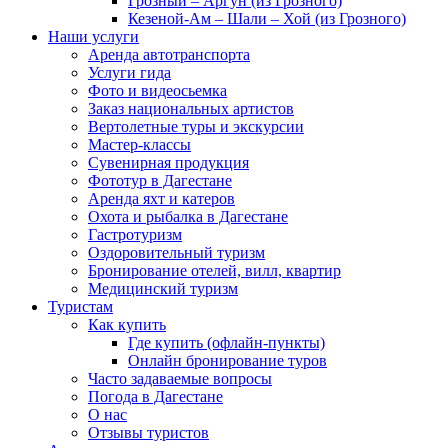
Грозный – Аргун (из Грозного)
Кезеной-Ам – Шали – Хой (из Грозного)
Наши услуги
Аренда автотранспорта
Услуги гида
Фото и видеосьемка
Заказ национальных артистов
Вертолетные туры и экскурсии
Мастер-классы
Сувенирная продукция
Фототур в Дагестане
Аренда яхт и катеров
Охота и рыбалка в Дагестане
Гастротуризм
Оздоровительный туризм
Бронирование отелей, вилл, квартир
Медицинский туризм
Туристам
Как купить
Где купить (офлайн-пункты)
Онлайн бронирование туров
Часто задаваемые вопросы
Погода в Дагестане
О нас
Отзывы туристов