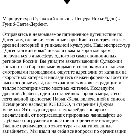
Маршрут тура
Сулакский каньон - Пещера Нохъо*(доп) -
Гуниб-Салта-Дербент.
Отправьтесь в незабываемое пятидневное путешествие по
Дагестану, где величественные горы Кавказа встречаются с
древней историей и уникальной культурой. Наш экспресс-тур
"Дагестанский вояж" позволит вам за короткое время
погрузиться в атмосферу одного из самых живописных
регионов России. Вы увидите захватывающий Сулакский
каньон с его бирюзовыми водами и головокружительными
смотровыми площадками, ощутите адреналин от катания на
скоростных катерах и насладитесь свежей форелью.Посетите
высокогорные аулы, где сохранились вековые традиции и
теплое гостеприимство местных жителей. Исследуйте
древний Дербент, один из старейших городов мира, с его
легендарной крепостью Нарын-Кала, включенной в список
Всемирного наследия ЮНЕСКО, и старейшей Джума-
мечетью. Этот тур подарит вам калейдоскоп ярких
впечатлений, от потрясающих природных ландшафтов до
глубокого погружения в богатое историческое наследие.
Главное преимущество этого тура - гарантированные
авиабилеты. Мы взяли на себя все вопросы по организации