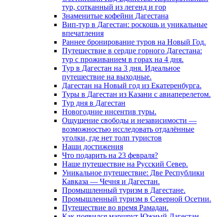
тур, сотканный из легенд и гор
Знаменитые кофейни Дагестана
Вип-тур в Дагестан: роскошь и уникальные
впечатления
Раннее бронирование туров на Новый Год.
Путешествие в сердце горного Дагестана:
тур с проживанием в горах на 4 дня.
Тур в Дагестан на 3 дня. Идеальное
путешествие на выходные.
Дагестан на Новый год из Екатеренбурга.
Туры в Дагестан из Казани с авиаперелетом.
Тур дня в Дагестан
Новогодние инсентив туры.
Ощущение свободы и независимости —
возможностью исследовать отдалённые
уголки, где нет толп туристов
Наши достижения
Что подарить на 23 февраля?
Наше путешествие на Русский Север.
Уникальное путешествие: Две Республики
Кавказа — Чечня и Дагестан.
Промышленный туризм в Дагестане.
Промышленный туризм в Северной Осетии.
Путешествие во время Рамадан.
Как появился маршрут Южный Дагестан.