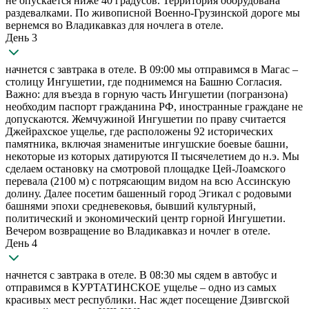
не опускается ниже 40 градусов. Территория оборудована
раздевалками. По живописной Военно-Грузинской дороге мы
вернемся во Владикавказ для ночлега в отеле.
День 3
начнется с завтрака в отеле. В 09:00 мы отправимся в Магас –
столицу Ингушетии, где поднимемся на Башню Согласия.
Важно: для въезда в горную часть Ингушетии (погранзона)
необходим паспорт гражданина РФ, иностранные граждане не
допускаются. Жемчужиной Ингушетии по праву считается
Джейрахское ущелье, где расположены 92 исторических
памятника, включая знаменитые ингушские боевые башни,
некоторые из которых датируются II тысячелетием до н.э. Мы
сделаем остановку на смотровой площадке Цей-Лоамского
перевала (2100 м) с потрясающим видом на всю Ассинскую
долину. Далее посетим башенный город Эгикал с родовыми
башнями эпохи средневековья, бывший культурный,
политический и экономический центр горной Ингушетии.
Вечером возвращение во Владикавказ и ночлег в отеле.
День 4
начнется с завтрака в отеле. В 08:30 мы сядем в автобус и
отправимся в КУРТАТИНСКОЕ ущелье – одно из самых
красивых мест республики. Нас ждет посещение Дзивгской