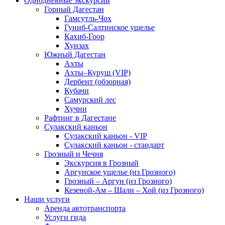
Однодневные экскурсии
Горный Дагестан
Гамсутль-Чох
Гуниб-Салтинское ущелье
Кахиб-Гоор
Хунзах
Южный Дагестан
Ахты
Ахты–Куруш (VIP)
Дербент (обзорная)
Кубачи
Самурский лес
Хучни
Рафтинг в Дагестане
Сулакский каньон
Сулакский каньон - VIP
Сулакский каньон - стандарт
Грозный и Чечня
Экскурсия в Грозный
Аргунское ущелье (из Грозного)
Грозный – Аргун (из Грозного)
Кезеной-Ам – Шали – Хой (из Грозного)
Наши услуги
Аренда автотранспорта
Услуги гида