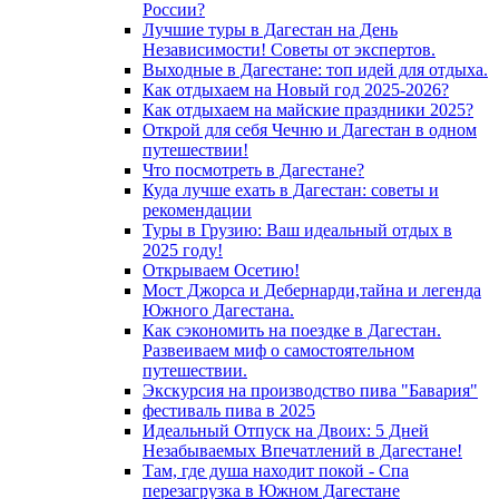
России?
Лучшие туры в Дагестан на День
Независимости! Советы от экспертов.
Выходные в Дагестане: топ идей для отдыха.
Как отдыхаем на Новый год 2025-2026?
Как отдыхаем на майские праздники 2025?
Открой для себя Чечню и Дагестан в одном
путешествии!
Что посмотреть в Дагестане?
Куда лучше ехать в Дагестан: советы и
рекомендации
Туры в Грузию: Ваш идеальный отдых в
2025 году!
Открываем Осетию!
Мост Джорса и Дебернарди,тайна и легенда
Южного Дагестана.
Как сэкономить на поездке в Дагестан.
Развеиваем миф о самостоятельном
путешествии.
Экскурсия на производство пива "Бавария"
фестиваль пива в 2025
Идеальный Отпуск на Двоих: 5 Дней
Незабываемых Впечатлений в Дагестане!
Там, где душа находит покой - Спа
перезагрузка в Южном Дагестане