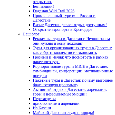
открытию.
Без паники!
Dagestan Wild Trail 2026
Промышленный туризм в России и
Дагестане
Визит Дагестан делает отдых доступным!
Открытие аэропорта в Крснодаре
Наш блог
Рекламные туры в Дагестан и Чечню: зачем
они нужны и кому подходят
Туры для организованных групп в Дагестан:
как собрать коллектив и сэкономить
Грозный и Чечня: что посмотреть в рамках
пакетного тура
Корпоративные туры и MICE в Дагестане:
тимбилдинги, конференции, мотивационные
поездки
Пакетные туры в Дагестан: почему выгоднее
брать готовую программу
Активный отдых в Дагестане: адреналин,
горы и незабываемые эмоции!
Перезагрузка
приключение и адреналин
Из Казани
Майский Дагестан -чудо природы!