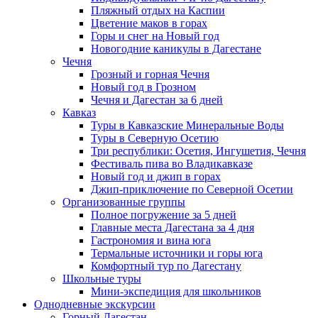
Пляжный отдых на Каспии
Цветение маков в горах
Горы и снег на Новый год
Новогодние каникулы в Дагестане
Чечня
Грозный и горная Чечня
Новый год в Грозном
Чечня и Дагестан за 6 дней
Кавказ
Туры в Кавказские Минеральные Воды
Туры в Северную Осетию
Три республики: Осетия, Ингушетия, Чечня
Фестиваль пива во Владикавказе
Новый год и джип в горах
Джип-приключение по Северной Осетии
Организованные группы
Полное погружение за 5 дней
Главные места Дагестана за 4 дня
Гастрономия и вина юга
Термальные источники и горы юга
Комфортный тур по Дагестану
Школьные туры
Мини-экспедиция для школьников
Однодневные экскурсии
Горный Дагестан