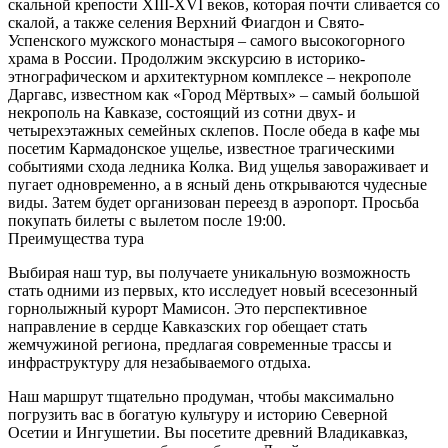
скальной крепости XIII-XVI веков, которая почти сливается со
скалой, а также селения Верхний Фиагдон и Свято-
Успенского мужского монастыря – самого высокогорного
храма в России. Продолжим экскурсию в историко-
этнографическом и архитектурном комплексе – некрополе
Даргавс, известном как «Город Мёртвых» – самый большой
некрополь на Кавказе, состоящий из сотни двух- и
четырехэтажных семейных склепов. После обеда в кафе мы
посетим Кармадонское ущелье, известное трагическими
событиями схода ледника Колка. Вид ущелья завораживает и
пугает одновременно, а в ясный день открываются чудесные
виды. Затем будет организован переезд в аэропорт. Просьба
покупать билеты с вылетом после 19:00.
Преимущества тура
Выбирая наш тур, вы получаете уникальную возможность
стать одними из первых, кто исследует новый всесезонный
горнолыжный курорт Мамисон. Это перспективное
направление в сердце Кавказских гор обещает стать
жемчужиной региона, предлагая современные трассы и
инфраструктуру для незабываемого отдыха.
Наш маршрут тщательно продуман, чтобы максимально
погрузить вас в богатую культуру и историю Северной
Осетии и Ингушетии. Вы посетите древний Владикавказ,