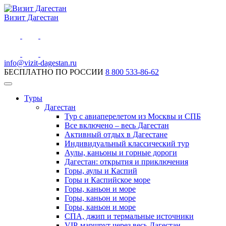
Визит Дагестан
info@vizit-dagestan.ru
БЕСПЛАТНО ПО РОССИИ
8 800 533-86-62
Туры
Дагестан
Тур с авиаперелетом из Москвы и СПБ
Все включено – весь Дагестан
Активный отдых в Дагестане
Индивидуальный классический тур
Аулы, каньоны и горные дороги
Дагестан: открытия и приключения
Горы, аулы и Каспий
Горы и Каспийское море
Горы, каньон и море
Горы, каньон и море
Горы, каньон и море
СПА, джип и термальные источники
VIP-маршрут через весь Дагестан