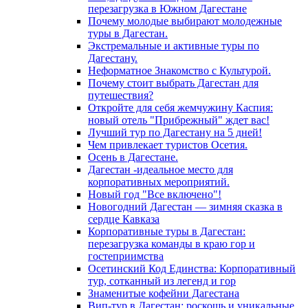
перезагрузка в Южном Дагестане
Почему молодые выбирают молодежные
туры в Дагестан.
Экстремальные и активные туры по
Дагестану.
Неформатное Знакомство с Культурой.
Почему стоит выбрать Дагестан для
путешествия?
Откройте для себя жемчужину Каспия:
новый отель "Прибрежный" ждет вас!
Лучший тур по Дагестану на 5 дней!
Чем привлекает туристов Осетия.
Осень в Дагестане.
Дагестан -идеальное место для
корпоративных мероприятий.
Новый год "Все включено"!
Новогодний Дагестан — зимняя сказка в
сердце Кавказа
Корпоративные туры в Дагестан:
перезагрузка команды в краю гор и
гостеприимства
Осетинский Код Единства: Корпоративный
тур, сотканный из легенд и гор
Знаменитые кофейни Дагестана
Вип-тур в Дагестан: роскошь и уникальные