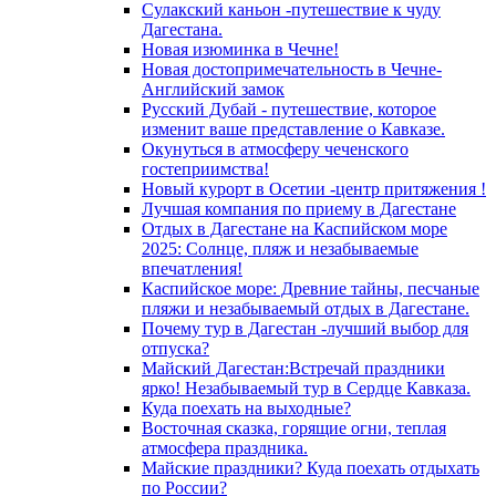
Сулакский каньон -путешествие к чуду
Дагестана.
Новая изюминка в Чечне!
Новая достопримечательность в Чечне-
Английский замок
Русский Дубай - путешествие, которое
изменит ваше представление о Кавказе.
Окунуться в атмосферу чеченского
гостеприимства!
Новый курорт в Осетии -центр притяжения !
Лучшая компания по приему в Дагестане
Отдых в Дагестане на Каспийском море
2025: Солнце, пляж и незабываемые
впечатления!
Каспийское море: Древние тайны, песчаные
пляжи и незабываемый отдых в Дагестане.
Почему тур в Дагестан -лучший выбор для
отпуска?
Майский Дагестан:Встречай праздники
ярко! Незабываемый тур в Сердце Кавказа.
Куда поехать на выходные?
Восточная сказка, горящие огни, теплая
атмосфера праздника.
Майские праздники? Куда поехать отдыхать
по России?