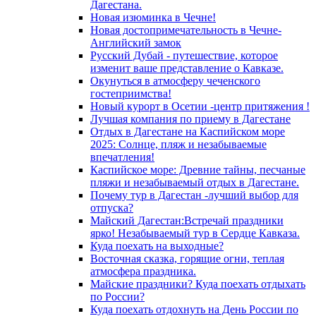
Дагестана.
Новая изюминка в Чечне!
Новая достопримечательность в Чечне-
Английский замок
Русский Дубай - путешествие, которое
изменит ваше представление о Кавказе.
Окунуться в атмосферу чеченского
гостеприимства!
Новый курорт в Осетии -центр притяжения !
Лучшая компания по приему в Дагестане
Отдых в Дагестане на Каспийском море
2025: Солнце, пляж и незабываемые
впечатления!
Каспийское море: Древние тайны, песчаные
пляжи и незабываемый отдых в Дагестане.
Почему тур в Дагестан -лучший выбор для
отпуска?
Майский Дагестан:Встречай праздники
ярко! Незабываемый тур в Сердце Кавказа.
Куда поехать на выходные?
Восточная сказка, горящие огни, теплая
атмосфера праздника.
Майские праздники? Куда поехать отдыхать
по России?
Куда поехать отдохнуть на День России по