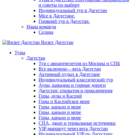
и советы по выбору
Индивидуальный тур в Дагестан
Mice в Дагестане.
Горящий тур в Дагестан.
Наша команда
Селана
Визит Дагестан
Туры
Дагестан
Тур с авиаперелетом из Москвы и СПБ
Все включено – весь Дагестан
Активный отдых в Дагестане
Индивидуальный классический тур
Аулы, каньоны и горные дороги
Дагестан: открытия и приключения
Горы, аулы и Каспий
Горы и Каспийское море
Горы, каньон и море
Горы, каньон и море
Горы, каньон и море
СПА, джип и термальные источники
VIP-маршрут через весь Дагестан
Индивидуальный VIP по Дагестану