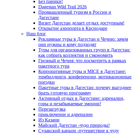
Без паники!
Dagestan Wild Trail 2026
Промышленный туризм в России и
Дагестане
Визит Дагестан делает отдых доступным!
Открытие аэропорта в Крснодаре
Наш блог
Рекламные туры в Дагестан и Чечню: зачем
они нужны и кому подходят
Туры для организованных групп в Дагестан:
как собрать коллектив и сэкономить
Грозный и Чечня: что посмотреть в рамках
пакетного тура
Корпоративные туры и MICE в Дагестане:
тимбилдинги, конференции, мотивационные
поездки
Пакетные туры в Дагестан: почему выгоднее
брать готовую программу
Активный отдых в Дагестане: адреналин,
горы и незабываемые эмоции!
Перезагрузка
приключение и адреналин
Из Казани
Майский Дагестан -чудо природы!
Сулакский каньон -путешествие к чуду