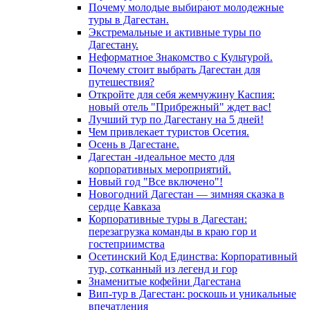
Почему молодые выбирают молодежные
туры в Дагестан.
Экстремальные и активные туры по
Дагестану.
Неформатное Знакомство с Культурой.
Почему стоит выбрать Дагестан для
путешествия?
Откройте для себя жемчужину Каспия:
новый отель "Прибрежный" ждет вас!
Лучший тур по Дагестану на 5 дней!
Чем привлекает туристов Осетия.
Осень в Дагестане.
Дагестан -идеальное место для
корпоративных мероприятий.
Новый год "Все включено"!
Новогодний Дагестан — зимняя сказка в
сердце Кавказа
Корпоративные туры в Дагестан:
перезагрузка команды в краю гор и
гостеприимства
Осетинский Код Единства: Корпоративный
тур, сотканный из легенд и гор
Знаменитые кофейни Дагестана
Вип-тур в Дагестан: роскошь и уникальные
впечатления