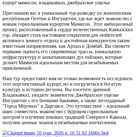
курорт мамисон, владикавказ, джейрахское ущелье
Приглашаем вас в уникальный тур-разведку по живописным
республикам Осетии и Ингушетии, где вас ждет знакомство с
новым горнолыжным курортом Мамисон. Этот амбициозный
проект, расположенный в сердце величественных Кавказских
гор, обещает стать настоящим открытием для любителей
активного зимнего отдыха и достойным конкурентом таким
известным направлениям, как Архыз и Домбай. Вы сможете
первыми оценить его современные трассы, уникальную
инфраструктуру и захватывающие дух пейзажи, которые
делают Мамисон идеальным местом для незабываемых
приключений.
Наш тур предоставит вам не только возможность исследовать
этот перспективный курорт, но и погрузиться в богатую
культуру и историю региона. Вы посетите древний
Владикавказ, увидите знаменитое Джейрахское ущелье
Ингушетии с его боевыми башнями, а также легендарный
"Город Мёртвых" в Даргавсе. Это путешествие – идеальный
шанс совместить знакомство с будущим горнолыжным
центром и изучение вековых традиций Северного Кавказа,
получив ценные знания и незабываемые впечатления.