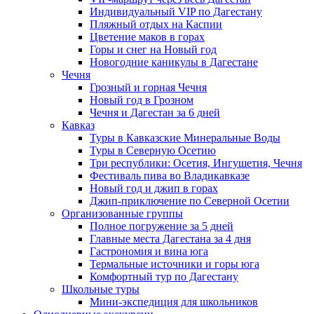
Индивидуальный VIP по Дагестану
Пляжный отдых на Каспии
Цветение маков в горах
Горы и снег на Новый год
Новогодние каникулы в Дагестане
Чечня
Грозный и горная Чечня
Новый год в Грозном
Чечня и Дагестан за 6 дней
Кавказ
Туры в Кавказские Минеральные Воды
Туры в Северную Осетию
Три республики: Осетия, Ингушетия, Чечня
Фестиваль пива во Владикавказе
Новый год и джип в горах
Джип-приключение по Северной Осетии
Организованные группы
Полное погружение за 5 дней
Главные места Дагестана за 4 дня
Гастрономия и вина юга
Термальные источники и горы юга
Комфортный тур по Дагестану
Школьные туры
Мини-экспедиция для школьников