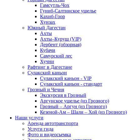
Гамсутль-Чох
Гуниб-Салтинское ущелье
Кахиб-Гоор
Хунзах
Южный Дагестан
Ахты
Ахты–Куруш (VIP)
Дербент (обзорная)
Кубачи
Самурский лес
Хучни
Рафтинг в Дагестане
Сулакский каньон
Сулакский каньон - VIP
Сулакский каньон - стандарт
Грозный и Чечня
Экскурсия в Грозный
Аргунское ущелье (из Грозного)
Грозный – Аргун (из Грозного)
Кезеной-Ам – Шали – Хой (из Грозного)
Наши услуги
Аренда автотранспорта
Услуги гида
Фото и видеосьемка