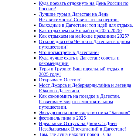
Куда поехать отдохнуть на День России по
России?
Лучшие туры в Дагестан на День
Независимости! Советы от экспертов.
Выходные в Дагестане: топ идей для отдыха.
Как отдыхаем на Новый год 2025-2026?
Как отдыхаем на майские праздники 2025?
Открой для себя Чечню и Дагестан в одном
путешествии!
Что посмотреть в Дагестане?
Куда лучше ехать в Дагестан: советы и
рекомендации
Туры в Грузию: Ваш идеальный отдых в
2025 году!
Открываем Осетию!
Мост Джорса и Дебернарди,тайна и легенда
Южного Дагестана.
Как сэкономить на поездке в Дагестан.
Развеиваем миф о самостоятельном
путешествии.
Экскурсия на производство пива "Бавария"
фестиваль пива в 2025
Идеальный Отпуск на Двоих: 5 Дней
Незабываемых Впечатлений в Дагестане!
Там, где душа находит покой - Спа