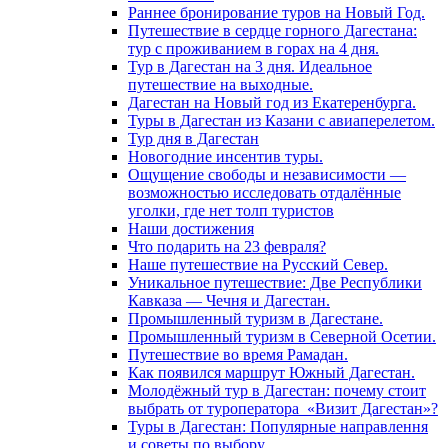
Раннее бронирование туров на Новый Год.
Путешествие в сердце горного Дагестана:
тур с проживанием в горах на 4 дня.
Тур в Дагестан на 3 дня. Идеальное
путешествие на выходные.
Дагестан на Новый год из Екатеренбурга.
Туры в Дагестан из Казани с авиаперелетом.
Тур дня в Дагестан
Новогодние инсентив туры.
Ощущение свободы и независимости —
возможностью исследовать отдалённые
уголки, где нет толп туристов
Наши достижения
Что подарить на 23 февраля?
Наше путешествие на Русский Север.
Уникальное путешествие: Две Республики
Кавказа — Чечня и Дагестан.
Промышленный туризм в Дагестане.
Промышленный туризм в Северной Осетии.
Путешествие во время Рамадан.
Как появился маршрут Южный Дагестан.
Молодёжный тур в Дагестан: почему стоит
выбрать от туроператора «Визит Дагестан»?
Туры в Дагестан: Популярные направлення
и советы по выбору