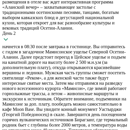
размещения в отеле вас ждет интерактивная программа
«Аланский вечер» – захватывающее застолье с
традиционными осетинскими песнями, танцами, богатым
выбором кавказских блюд и дегустацией национальной
кухни, которая откроет для вас разнообразие культуры и
вековых традиций Осетии-Алании.
День 2
начнется в 08:30 после завтрака в гостинице. Вы отправитесь
с гидом в загадочное Мамисонское ущелье Северной Осетии-
Алании. Далее предстоит переезд в Цейское ущелье и подъем
на канатной дороге на высоту более 2 500 м.н.у.м (за
дополнительную плату), откуда открываются красивейшие
вершины и ледники. Мужская часть группы сможет посетить
святилище «Реком», а для женской части также будут
интересные святые места. Затем мы отправимся на разведку
нового всесезонного курорта «Мамисон», где зимой работают
горнолыжные трассы, а летом – живописные маршруты и
экскурсии к источникам. Обратите внимание, подъемники на
Мамисоне за доп. плату, пообедать можно самостоятельно в
кафе Moon Base. Вы увидите конный монумент Уастырджи
(Георгий Победоносец) в скале. Завершится день посещением
горячих вулканических источников Бирагзанг, где термальный
родник бьет с глубины более 2000 метров, а температура воды