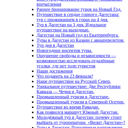
впечатления
Раннее бронирование туров на Новый Год.
Путешествие в сердце горного Дагестана:
тур с проживанием в горах на 4 дня.
Тур в Дагестан на 3 дня. Идеальное
путешествие на выходные.
Дагестан на Новый год из Екатеренбурга.
Туры в Дагестан из Казани с авиаперелетом.
Тур дня в Дагестан
Новогодние инсентив туры.
Ощущение свободы и независимости —
возможностью исследовать отдалённые
уголки, где нет толп туристов
Наши достижения
Что подарить на 23 февраля?
Наше путешествие на Русский Север.
Уникальное путешествие: Две Республики
Кавказа — Чечня и Дагестан.
Промышленный туризм в Дагестане.
Промышленный туризм в Северной Осетии.
Путешествие во время Рамадан.
Как появился маршрут Южный Дагестан.
Молодёжный тур в Дагестан: почему стоит
выбрать от туроператора «Визит Дагестан»?
Туры в Дагестан: Популярные направлення