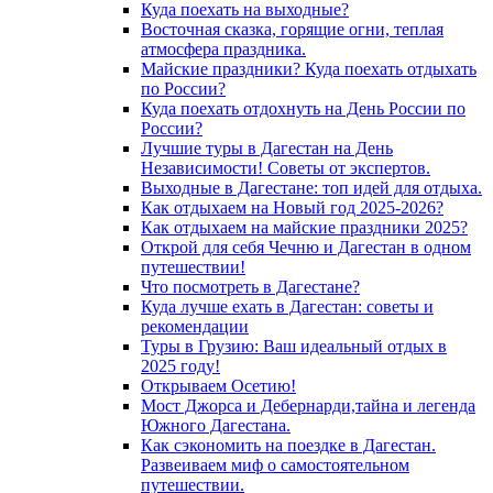
Куда поехать на выходные?
Восточная сказка, горящие огни, теплая
атмосфера праздника.
Майские праздники? Куда поехать отдыхать
по России?
Куда поехать отдохнуть на День России по
России?
Лучшие туры в Дагестан на День
Независимости! Советы от экспертов.
Выходные в Дагестане: топ идей для отдыха.
Как отдыхаем на Новый год 2025-2026?
Как отдыхаем на майские праздники 2025?
Открой для себя Чечню и Дагестан в одном
путешествии!
Что посмотреть в Дагестане?
Куда лучше ехать в Дагестан: советы и
рекомендации
Туры в Грузию: Ваш идеальный отдых в
2025 году!
Открываем Осетию!
Мост Джорса и Дебернарди,тайна и легенда
Южного Дагестана.
Как сэкономить на поездке в Дагестан.
Развеиваем миф о самостоятельном
путешествии.