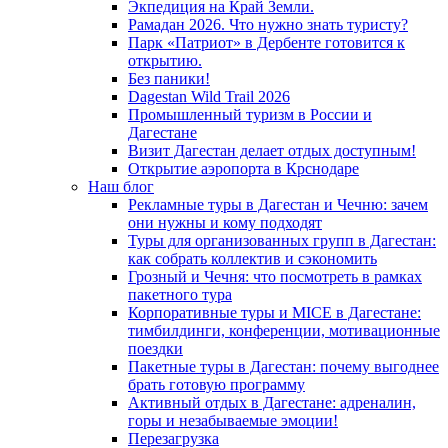
Экпедиция на Край Земли.
Рамадан 2026. Что нужно знать туристу?
Парк «Патриот» в Дербенте готовится к
открытию.
Без паники!
Dagestan Wild Trail 2026
Промышленный туризм в России и
Дагестане
Визит Дагестан делает отдых доступным!
Открытие аэропорта в Крснодаре
Наш блог
Рекламные туры в Дагестан и Чечню: зачем
они нужны и кому подходят
Туры для организованных групп в Дагестан:
как собрать коллектив и сэкономить
Грозный и Чечня: что посмотреть в рамках
пакетного тура
Корпоративные туры и MICE в Дагестане:
тимбилдинги, конференции, мотивационные
поездки
Пакетные туры в Дагестан: почему выгоднее
брать готовую программу
Активный отдых в Дагестане: адреналин,
горы и незабываемые эмоции!
Перезагрузка