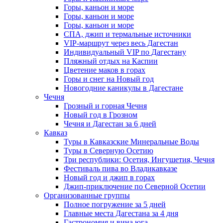
Горы, каньон и море
Горы, каньон и море
Горы, каньон и море
СПА, джип и термальные источники
VIP-маршрут через весь Дагестан
Индивидуальный VIP по Дагестану
Пляжный отдых на Каспии
Цветение маков в горах
Горы и снег на Новый год
Новогодние каникулы в Дагестане
Чечня
Грозный и горная Чечня
Новый год в Грозном
Чечня и Дагестан за 6 дней
Кавказ
Туры в Кавказские Минеральные Воды
Туры в Северную Осетию
Три республики: Осетия, Ингушетия, Чечня
Фестиваль пива во Владикавказе
Новый год и джип в горах
Джип-приключение по Северной Осетии
Организованные группы
Полное погружение за 5 дней
Главные места Дагестана за 4 дня
Гастрономия и вина юга