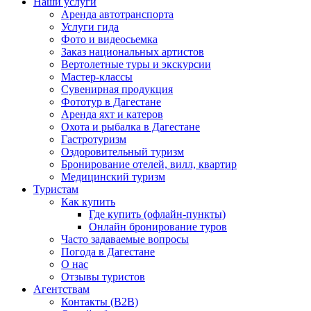
Наши услуги
Аренда автотранспорта
Услуги гида
Фото и видеосьемка
Заказ национальных артистов
Вертолетные туры и экскурсии
Мастер-классы
Сувенирная продукция
Фототур в Дагестане
Аренда яхт и катеров
Охота и рыбалка в Дагестане
Гастротуризм
Оздоровительный туризм
Бронирование отелей, вилл, квартир
Медицинский туризм
Туристам
Как купить
Где купить (офлайн-пункты)
Онлайн бронирование туров
Часто задаваемые вопросы
Погода в Дагестане
О нас
Отзывы туристов
Агентствам
Контакты (B2B)