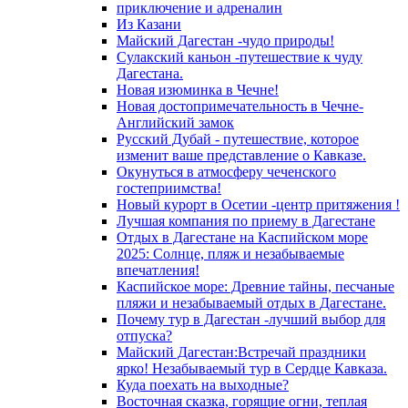
приключение и адреналин
Из Казани
Майский Дагестан -чудо природы!
Сулакский каньон -путешествие к чуду
Дагестана.
Новая изюминка в Чечне!
Новая достопримечательность в Чечне-
Английский замок
Русский Дубай - путешествие, которое
изменит ваше представление о Кавказе.
Окунуться в атмосферу чеченского
гостеприимства!
Новый курорт в Осетии -центр притяжения !
Лучшая компания по приему в Дагестане
Отдых в Дагестане на Каспийском море
2025: Солнце, пляж и незабываемые
впечатления!
Каспийское море: Древние тайны, песчаные
пляжи и незабываемый отдых в Дагестане.
Почему тур в Дагестан -лучший выбор для
отпуска?
Майский Дагестан:Встречай праздники
ярко! Незабываемый тур в Сердце Кавказа.
Куда поехать на выходные?
Восточная сказка, горящие огни, теплая