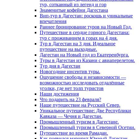
тур, сотканный из легенд и гор
Знаменитые кофейни Дагестана
Вип-тур в Дагестан: роскошь и уникальные
впечатления
Раннее бронирование туров на Новый Год.
Путешествие в сердце горного Дагестана:
тур с проживанием в горах на 4 дня.
Тур в Дагестан на 3 дня. Идеальное
путешествие на выходные.
Дагестан на Новый год из Екатеренбурга.
Туры в Дагестан из Казани с авиаперелетом.
Тур дня в Дагестан
Новогодние инсентив туры.
Ощущение свободы и независимости —
возможностью исследовать отдалённые
уголки, где нет толп туристов
Наши достижения
Что подарить на 23 февраля?
Наше путешествие на Русский Север.
Уникальное путешествие: Две Республики
Кавказа — Чечня и Дагестан.
Промышленный туризм в Дагестане.
Промышленный туризм в Северной Осетии.
Путешествие во время Рамадан.
Как появился маршрут Южный Дагестан.