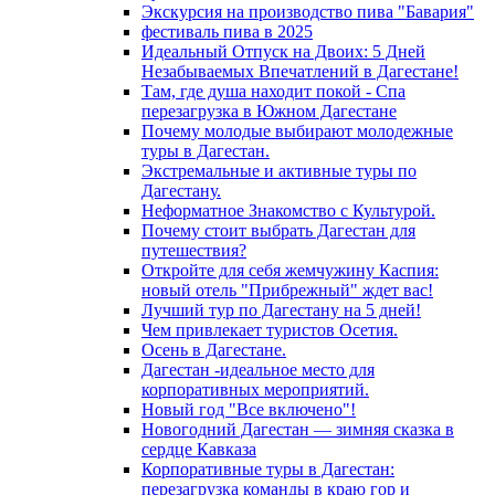
Экскурсия на производство пива "Бавария"
фестиваль пива в 2025
Идеальный Отпуск на Двоих: 5 Дней
Незабываемых Впечатлений в Дагестане!
Там, где душа находит покой - Спа
перезагрузка в Южном Дагестане
Почему молодые выбирают молодежные
туры в Дагестан.
Экстремальные и активные туры по
Дагестану.
Неформатное Знакомство с Культурой.
Почему стоит выбрать Дагестан для
путешествия?
Откройте для себя жемчужину Каспия:
новый отель "Прибрежный" ждет вас!
Лучший тур по Дагестану на 5 дней!
Чем привлекает туристов Осетия.
Осень в Дагестане.
Дагестан -идеальное место для
корпоративных мероприятий.
Новый год "Все включено"!
Новогодний Дагестан — зимняя сказка в
сердце Кавказа
Корпоративные туры в Дагестан:
перезагрузка команды в краю гор и