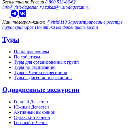
Бесплатно по России
8 800 533-86-62
info@vizit-dagestan.ru
zakaz@vizit-dagestan.ru
Наш телеграм‑канал:
@vizit0110
Зарегистрирован в реестре
туроператоров
Политика конфиденциальности
Туры
По направлениям
По событиям
Туры для организованных групп
Туры по расписанию
Туры в Чечню из регионов
Туры в Дагестан из регионов
Однодневные экскурсии
Горный Дагестан
Южный Дагестан
Активный выходной
Сулакский каньон
Грозный и Чечня