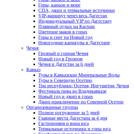
Горы, каньон и море
СПА, джип и термальные источники
VIP-маршрут через весь Дагестан
Индивидуальный VIP по Дагестану
Пляжный отдых на Каспии
Цветение маков в горах
Горы и снег на Новый год
Новогодние каникулы в Дагестане
Чечня
Грозный и горная Чечня
Новый год в Грозном
Чечня и Дагестан за 6 дней
Кавказ
Туры в Кавказские Минеральные Воды
Туры в Северную Осетию
Три республики: Осетия, Ингушетия, Чечня
Фестиваль пива во Владикавказе
Новый год и джип в горах
Джип-приключение по Северной Осетии
Организованные группы
Полное погружение за 5 дней
Главные места Дагестана за 4 дня
Гастрономия и вина юга
Термальные источники и горы юга