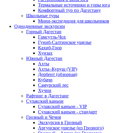
Термальные источники и горы юга
Комфортный тур по Дагестану
Школьные туры
Мини-экспедиция для школьников
Однодневные экскурсии
Горный Дагестан
Гамсутль-Чох
Гуниб-Салтинское ущелье
Кахиб-Гоор
Хунзах
Южный Дагестан
Ахты
Ахты–Куруш (VIP)
Дербент (обзорная)
Кубачи
Самурский лес
Хучни
Рафтинг в Дагестане
Сулакский каньон
Сулакский каньон - VIP
Сулакский каньон - стандарт
Грозный и Чечня
Экскурсия в Грозный
Аргунское ущелье (из Грозного)