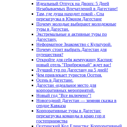
Идеальный Отпуск на Двоих: 5 Дней
Незабываемых Впечатлений в Дагестане!
Там, где душа находит покой - Спа
перезагрузка в Южном Дагестане
Почему молодые выбирают молодежные
туры в Дагестан.
Экстремальные и активные туры по
Дагестану.
Неформатное Знакомство с Культурой.
Почему стоит выбрать Дагестан для
путешествия?
Откройте для себя жемчужину Каспия:
новый отель "Прибрежный" ждет вас!
Лучший тур по Дагестану на 5 дней!
Чем привлекает туристов Осетия.
Осень в Дагестане.
Дагестан -идеальное место для
корпоративных мероприятий.
Новый год "Все включено"!
Новогодний Дагестан — зимняя сказка в
сердце Кавказа
Корпоративные туры в Дагестан:
перезагрузка команды в краю гор и
гостеприимства
Осетинский Код Единства: Корпоративный