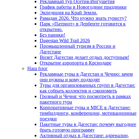
Рекламный тур Осетия-Ингушетия
График работы в Новогодние праздники
Экпедиция на Край Земли.
Рамадан 2026. Что нужно знать туристу?
Парк «Патриот» в Дербенте готовится к
открытию.
Без паники!
Dagestan Wild Trail 2026
Промышленный туризм в России и
Дагестане
Визит Дагестан делает отдых доступным!
Открытие аэропорта в Крснодаре
Наш блог
Рекламные туры в Дагестан и Чечню: зачем
они нужны и кому подходят
Туры для организованных групп в Дагестан:
как собрать коллектив и сэкономить
Грозный и Чечня: что посмотреть в рамках
пакетного тура
Корпоративные туры и MICE в Дагестане:
тимбилдинги, конференции, мотивационные
поездки
Пакетные туры в Дагестан: почему выгоднее
брать готовую программу
Активный отдых в Дагестане: адреналин,