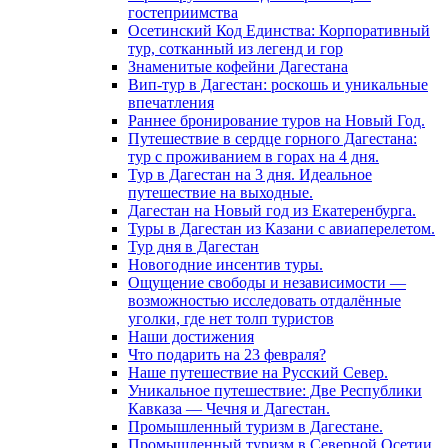
гостеприимства
Осетинский Код Единства: Корпоративный
тур, сотканный из легенд и гор
Знаменитые кофейни Дагестана
Вип-тур в Дагестан: роскошь и уникальные
впечатления
Раннее бронирование туров на Новый Год.
Путешествие в сердце горного Дагестана:
тур с проживанием в горах на 4 дня.
Тур в Дагестан на 3 дня. Идеальное
путешествие на выходные.
Дагестан на Новый год из Екатеренбурга.
Туры в Дагестан из Казани с авиаперелетом.
Тур дня в Дагестан
Новогодние инсентив туры.
Ощущение свободы и независимости —
возможностью исследовать отдалённые
уголки, где нет толп туристов
Наши достижения
Что подарить на 23 февраля?
Наше путешествие на Русский Север.
Уникальное путешествие: Две Республики
Кавказа — Чечня и Дагестан.
Промышленный туризм в Дагестане.
Промышленный туризм в Северной Осетии.