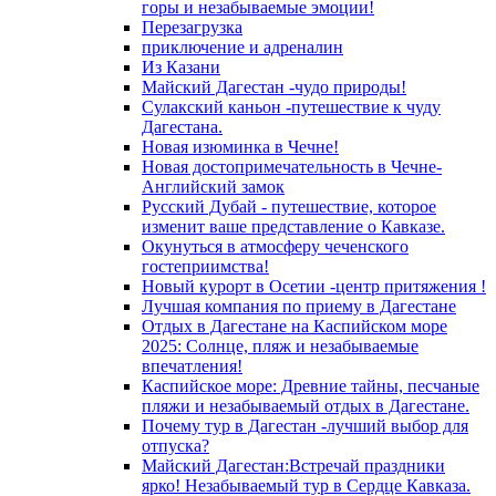
горы и незабываемые эмоции!
Перезагрузка
приключение и адреналин
Из Казани
Майский Дагестан -чудо природы!
Сулакский каньон -путешествие к чуду
Дагестана.
Новая изюминка в Чечне!
Новая достопримечательность в Чечне-
Английский замок
Русский Дубай - путешествие, которое
изменит ваше представление о Кавказе.
Окунуться в атмосферу чеченского
гостеприимства!
Новый курорт в Осетии -центр притяжения !
Лучшая компания по приему в Дагестане
Отдых в Дагестане на Каспийском море
2025: Солнце, пляж и незабываемые
впечатления!
Каспийское море: Древние тайны, песчаные
пляжи и незабываемый отдых в Дагестане.
Почему тур в Дагестан -лучший выбор для
отпуска?
Майский Дагестан:Встречай праздники
ярко! Незабываемый тур в Сердце Кавказа.