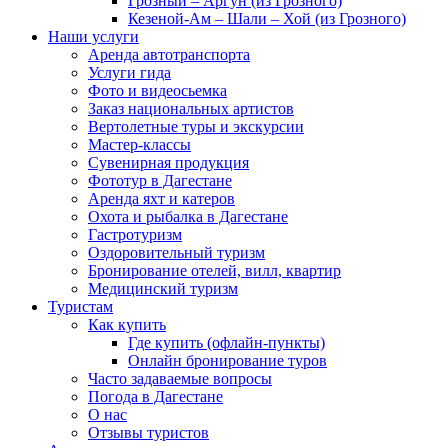
Грозный – Аргун (из Грозного)
Кезеной-Ам – Шали – Хой (из Грозного)
Наши услуги
Аренда автотранспорта
Услуги гида
Фото и видеосьемка
Заказ национальных артистов
Вертолетные туры и экскурсии
Мастер-классы
Сувенирная продукция
Фототур в Дагестане
Аренда яхт и катеров
Охота и рыбалка в Дагестане
Гастротуризм
Оздоровительный туризм
Бронирование отелей, вилл, квартир
Медицинский туризм
Туристам
Как купить
Где купить (офлайн-пункты)
Онлайн бронирование туров
Часто задаваемые вопросы
Погода в Дагестане
О нас
Отзывы туристов