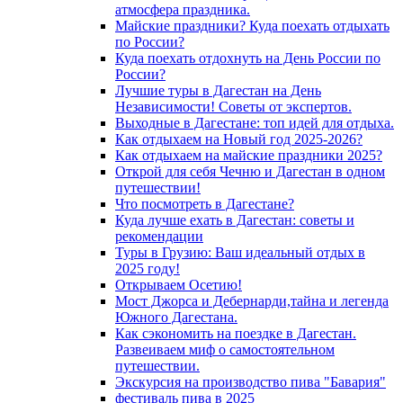
атмосфера праздника.
Майские праздники? Куда поехать отдыхать
по России?
Куда поехать отдохнуть на День России по
России?
Лучшие туры в Дагестан на День
Независимости! Советы от экспертов.
Выходные в Дагестане: топ идей для отдыха.
Как отдыхаем на Новый год 2025-2026?
Как отдыхаем на майские праздники 2025?
Открой для себя Чечню и Дагестан в одном
путешествии!
Что посмотреть в Дагестане?
Куда лучше ехать в Дагестан: советы и
рекомендации
Туры в Грузию: Ваш идеальный отдых в
2025 году!
Открываем Осетию!
Мост Джорса и Дебернарди,тайна и легенда
Южного Дагестана.
Как сэкономить на поездке в Дагестан.
Развеиваем миф о самостоятельном
путешествии.
Экскурсия на производство пива "Бавария"
фестиваль пива в 2025