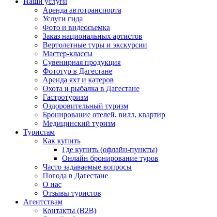
Наши услуги
Аренда автотранспорта
Услуги гида
Фото и видеосьемка
Заказ национальных артистов
Вертолетные туры и экскурсии
Мастер-классы
Сувенирная продукция
Фототур в Дагестане
Аренда яхт и катеров
Охота и рыбалка в Дагестане
Гастротуризм
Оздоровительный туризм
Бронирование отелей, вилл, квартир
Медицинский туризм
Туристам
Как купить
Где купить (офлайн-пункты)
Онлайн бронирование туров
Часто задаваемые вопросы
Погода в Дагестане
О нас
Отзывы туристов
Агентствам
Контакты (B2B)