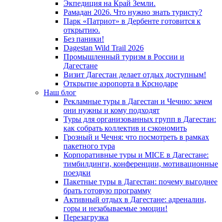
Экпедиция на Край Земли.
Рамадан 2026. Что нужно знать туристу?
Парк «Патриот» в Дербенте готовится к
открытию.
Без паники!
Dagestan Wild Trail 2026
Промышленный туризм в России и
Дагестане
Визит Дагестан делает отдых доступным!
Открытие аэропорта в Крснодаре
Наш блог
Рекламные туры в Дагестан и Чечню: зачем
они нужны и кому подходят
Туры для организованных групп в Дагестан:
как собрать коллектив и сэкономить
Грозный и Чечня: что посмотреть в рамках
пакетного тура
Корпоративные туры и MICE в Дагестане:
тимбилдинги, конференции, мотивационные
поездки
Пакетные туры в Дагестан: почему выгоднее
брать готовую программу
Активный отдых в Дагестане: адреналин,
горы и незабываемые эмоции!
Перезагрузка