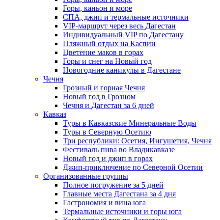
Горы, каньон и море
СПА, джип и термальные источники
VIP-маршрут через весь Дагестан
Индивидуальный VIP по Дагестану
Пляжный отдых на Каспии
Цветение маков в горах
Горы и снег на Новый год
Новогодние каникулы в Дагестане
Чечня
Грозный и горная Чечня
Новый год в Грозном
Чечня и Дагестан за 6 дней
Кавказ
Туры в Кавказские Минеральные Воды
Туры в Северную Осетию
Три республики: Осетия, Ингушетия, Чечня
Фестиваль пива во Владикавказе
Новый год и джип в горах
Джип-приключение по Северной Осетии
Организованные группы
Полное погружение за 5 дней
Главные места Дагестана за 4 дня
Гастрономия и вина юга
Термальные источники и горы юга