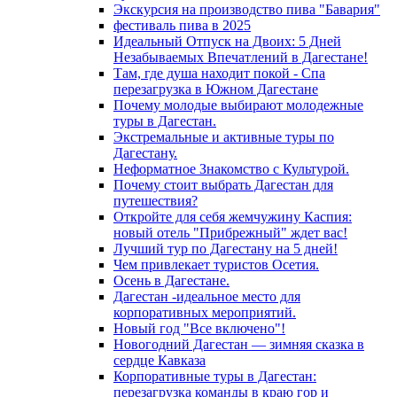
Экскурсия на производство пива "Бавария"
фестиваль пива в 2025
Идеальный Отпуск на Двоих: 5 Дней
Незабываемых Впечатлений в Дагестане!
Там, где душа находит покой - Спа
перезагрузка в Южном Дагестане
Почему молодые выбирают молодежные
туры в Дагестан.
Экстремальные и активные туры по
Дагестану.
Неформатное Знакомство с Культурой.
Почему стоит выбрать Дагестан для
путешествия?
Откройте для себя жемчужину Каспия:
новый отель "Прибрежный" ждет вас!
Лучший тур по Дагестану на 5 дней!
Чем привлекает туристов Осетия.
Осень в Дагестане.
Дагестан -идеальное место для
корпоративных мероприятий.
Новый год "Все включено"!
Новогодний Дагестан — зимняя сказка в
сердце Кавказа
Корпоративные туры в Дагестан:
перезагрузка команды в краю гор и