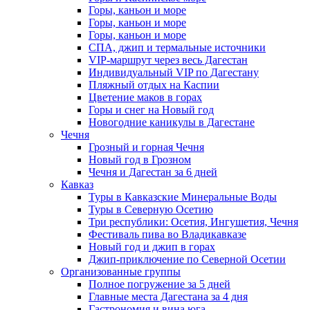
Горы, каньон и море
Горы, каньон и море
Горы, каньон и море
СПА, джип и термальные источники
VIP-маршрут через весь Дагестан
Индивидуальный VIP по Дагестану
Пляжный отдых на Каспии
Цветение маков в горах
Горы и снег на Новый год
Новогодние каникулы в Дагестане
Чечня
Грозный и горная Чечня
Новый год в Грозном
Чечня и Дагестан за 6 дней
Кавказ
Туры в Кавказские Минеральные Воды
Туры в Северную Осетию
Три республики: Осетия, Ингушетия, Чечня
Фестиваль пива во Владикавказе
Новый год и джип в горах
Джип-приключение по Северной Осетии
Организованные группы
Полное погружение за 5 дней
Главные места Дагестана за 4 дня
Гастрономия и вина юга