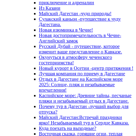
приключение и адреналин
Из Казани
Майский Дагестан -чудо природы!
Сулакский каньон -путешествие к чуду
Дагестана.
Новая изюминка в Чечне!
Новая достопримечательность в Чечне-
Английский замок
Русский Дубай - путешествие, которое
изменит ваше представление о Кавказе.
Окунуться в атмосферу чеченского
гостеприимства!
Новый курорт в Осетии -центр притяжения !
Лучшая компания по приему в Дагестане
Отдых в Дагестане на Каспийском море
2025: Солнце, пляж и незабываемые
впечатления!
Каспийское море: Древние тайны, песчаные
пляжи и незабываемый отдых в Дагестане.
Почему тур в Дагестан -лучший выбор для
отпуска?
Майский Дагестан:Встречай праздники
ярко! Незабываемый тур в Сердце Кавказа.
Куда поехать на выходные?
Восточная сказка, горящие огни, теплая