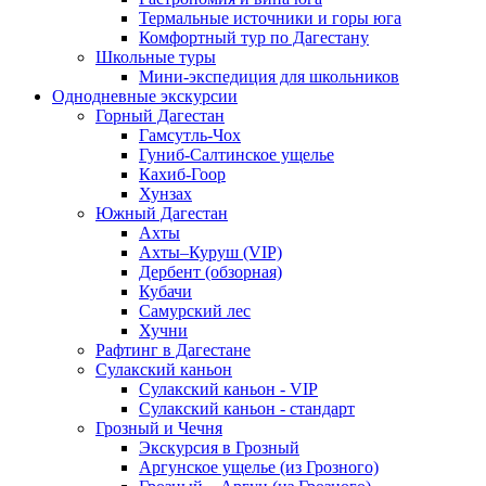
Термальные источники и горы юга
Комфортный тур по Дагестану
Школьные туры
Мини-экспедиция для школьников
Однодневные экскурсии
Горный Дагестан
Гамсутль-Чох
Гуниб-Салтинское ущелье
Кахиб-Гоор
Хунзах
Южный Дагестан
Ахты
Ахты–Куруш (VIP)
Дербент (обзорная)
Кубачи
Самурский лес
Хучни
Рафтинг в Дагестане
Сулакский каньон
Сулакский каньон - VIP
Сулакский каньон - стандарт
Грозный и Чечня
Экскурсия в Грозный
Аргунское ущелье (из Грозного)