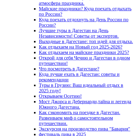
атмосфера праздника.
Майские праздники? Куда поехать отдыхать
по России?
Куда поехать отдохнуть на День России по
России?
Лучшие туры в Дагестан на День
Независимости! Советы от экспертов.
Выходные в Дагестане: топ идей для отдыха.
Как отдыхаем на Новый год 2025-2026?
Как отдыхаем на майские праздники 2025?
Открой для себя Чечню и Дагестан в одном
путешествии!
Что посмотреть в Дагестане?
Куда лучше ехать в Дагестан: советы и
рекомендации
Туры в Грузию: Ваш идеальный отдых в
2025 году!
Открываем Осетию!
Мост Джорса и Дебернарди,тайна и легенда
Южного Дагестана.
Как сэкономить на поездке в Дагестан.
Развеиваем миф о самостоятельном
путешествии.
Экскурсия на производство пива "Бавария"
фестиваль пива в 2025