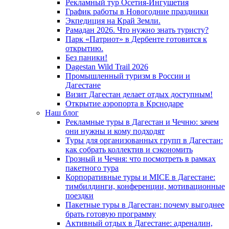
Рекламный тур Осетия-Ингушетия
График работы в Новогодние праздники
Экпедиция на Край Земли.
Рамадан 2026. Что нужно знать туристу?
Парк «Патриот» в Дербенте готовится к
открытию.
Без паники!
Dagestan Wild Trail 2026
Промышленный туризм в России и
Дагестане
Визит Дагестан делает отдых доступным!
Открытие аэропорта в Крснодаре
Наш блог
Рекламные туры в Дагестан и Чечню: зачем
они нужны и кому подходят
Туры для организованных групп в Дагестан:
как собрать коллектив и сэкономить
Грозный и Чечня: что посмотреть в рамках
пакетного тура
Корпоративные туры и MICE в Дагестане:
тимбилдинги, конференции, мотивационные
поездки
Пакетные туры в Дагестан: почему выгоднее
брать готовую программу
Активный отдых в Дагестане: адреналин,