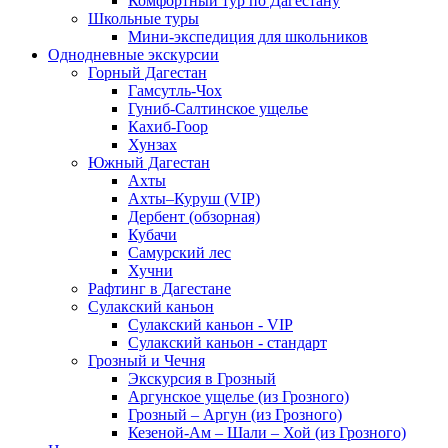
Комфортный тур по Дагестану
Школьные туры
Мини-экспедиция для школьников
Однодневные экскурсии
Горный Дагестан
Гамсутль-Чох
Гуниб-Салтинское ущелье
Кахиб-Гоор
Хунзах
Южный Дагестан
Ахты
Ахты–Куруш (VIP)
Дербент (обзорная)
Кубачи
Самурский лес
Хучни
Рафтинг в Дагестане
Сулакский каньон
Сулакский каньон - VIP
Сулакский каньон - стандарт
Грозный и Чечня
Экскурсия в Грозный
Аргунское ущелье (из Грозного)
Грозный – Аргун (из Грозного)
Кезеной-Ам – Шали – Хой (из Грозного)