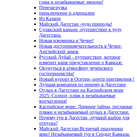
горы и незабываемые эмоции!
Перезагрузка
приключение и адреналин
Из Казани
Майский Дагестан -чудо природы!
Сулакский каньон -путешествие к чуду
Дагестана.
Новая изюминка в Чечне!
Новая достопримечательность в Чечне-
Английский замок
Русский Дубай - путешествие, которое
изменит ваше представление о Кавказе.
Окунуться в атмосферу чеченского
гостеприимства!
Новый курорт в Осетии -центр притяжения !
Лучшая компания по приему в Дагестане
Отдых в Дагестане на Каспийском море
2025: Солнце, пляж и незабываемые
впечатления!
Каспийское море: Древние тайны, песчаные
пляжи и незабываемый отдых в Дагестане.
Почему тур в Дагестан -лучший выбор для
отпуска?
Майский Дагестан:Встречай праздники
ярко! Незабываемый тур в Сердце Кавказа.