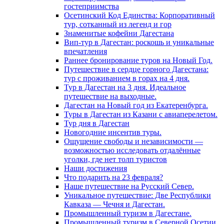
гостеприимства
Осетинский Код Единства: Корпоративный
тур, сотканный из легенд и гор
Знаменитые кофейни Дагестана
Вип-тур в Дагестан: роскошь и уникальные
впечатления
Раннее бронирование туров на Новый Год.
Путешествие в сердце горного Дагестана:
тур с проживанием в горах на 4 дня.
Тур в Дагестан на 3 дня. Идеальное
путешествие на выходные.
Дагестан на Новый год из Екатеренбурга.
Туры в Дагестан из Казани с авиаперелетом.
Тур дня в Дагестан
Новогодние инсентив туры.
Ощущение свободы и независимости —
возможностью исследовать отдалённые
уголки, где нет толп туристов
Наши достижения
Что подарить на 23 февраля?
Наше путешествие на Русский Север.
Уникальное путешествие: Две Республики
Кавказа — Чечня и Дагестан.
Промышленный туризм в Дагестане.
Промышленный туризм в Северной Осетии.