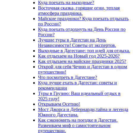
Куда поехать на выходные?
Восточная сказка, горящие огни, теплая
атмосфера праздника.
Майские праздники? Куда поехать отдыхать
по России?
Куда поехать отдохнуть на День России по
России?
Лучшие туры в Дагестан на День
Независимости! Советы от экспертов.
Выходные в Дагестане: топ идей для отдыха.
Как отдыхаем на Новый год 2025-2026?
Как отдыхаем на майские праздники 2025?
Открой для себя Чечню и Дагестан в одном
путешествии!
Что посмотреть в Дагестане?
Куда лучше ехать в Дагестан: советы и
рекомендации
Туры в Грузию: Ваш идеальный отдых в
2025 году!
Открываем Осетию!
Мост Джорса и Дебернарди,тайна и легенда
Южного Дагестана.
Как сэкономить на поездке в Дагестан.
Развеиваем миф о самостоятельном
путешествии.