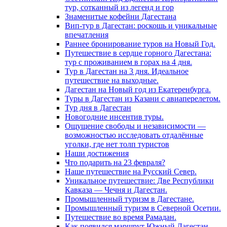
тур, сотканный из легенд и гор
Знаменитые кофейни Дагестана
Вип-тур в Дагестан: роскошь и уникальные
впечатления
Раннее бронирование туров на Новый Год.
Путешествие в сердце горного Дагестана:
тур с проживанием в горах на 4 дня.
Тур в Дагестан на 3 дня. Идеальное
путешествие на выходные.
Дагестан на Новый год из Екатеренбурга.
Туры в Дагестан из Казани с авиаперелетом.
Тур дня в Дагестан
Новогодние инсентив туры.
Ощущение свободы и независимости —
возможностью исследовать отдалённые
уголки, где нет толп туристов
Наши достижения
Что подарить на 23 февраля?
Наше путешествие на Русский Север.
Уникальное путешествие: Две Республики
Кавказа — Чечня и Дагестан.
Промышленный туризм в Дагестане.
Промышленный туризм в Северной Осетии.
Путешествие во время Рамадан.
Как появился маршрут Южный Дагестан.