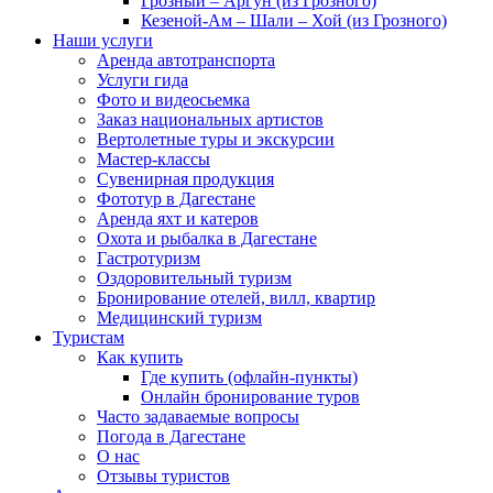
Грозный – Аргун (из Грозного)
Кезеной-Ам – Шали – Хой (из Грозного)
Наши услуги
Аренда автотранспорта
Услуги гида
Фото и видеосьемка
Заказ национальных артистов
Вертолетные туры и экскурсии
Мастер-классы
Сувенирная продукция
Фототур в Дагестане
Аренда яхт и катеров
Охота и рыбалка в Дагестане
Гастротуризм
Оздоровительный туризм
Бронирование отелей, вилл, квартир
Медицинский туризм
Туристам
Как купить
Где купить (офлайн-пункты)
Онлайн бронирование туров
Часто задаваемые вопросы
Погода в Дагестане
О нас
Отзывы туристов