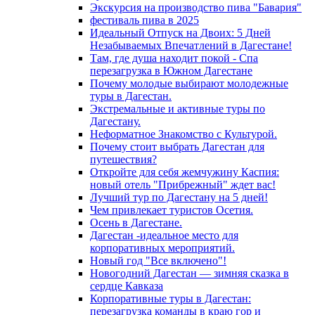
Экскурсия на производство пива "Бавария"
фестиваль пива в 2025
Идеальный Отпуск на Двоих: 5 Дней
Незабываемых Впечатлений в Дагестане!
Там, где душа находит покой - Спа
перезагрузка в Южном Дагестане
Почему молодые выбирают молодежные
туры в Дагестан.
Экстремальные и активные туры по
Дагестану.
Неформатное Знакомство с Культурой.
Почему стоит выбрать Дагестан для
путешествия?
Откройте для себя жемчужину Каспия:
новый отель "Прибрежный" ждет вас!
Лучший тур по Дагестану на 5 дней!
Чем привлекает туристов Осетия.
Осень в Дагестане.
Дагестан -идеальное место для
корпоративных мероприятий.
Новый год "Все включено"!
Новогодний Дагестан — зимняя сказка в
сердце Кавказа
Корпоративные туры в Дагестан:
перезагрузка команды в краю гор и