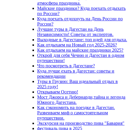
атмосфера праздника.
Майские праздники? Куда поехать отдыхать
по России?
Куда поехать отдохнуть на День России по
России?
Лучшие туры в Дагестан на День
Независимости! Советы от экспертов.
Выходные в Дагестане: топ идей для отдыха.
Как отдыхаем на Новый год 2025-2026?
Как отдыхаем на майские праздники 2025?
Открой для себя Чечню и Дагестан в одном
путешествии!
Что посмотреть в Дагестане?
Куда лучше ехать в Дагестан: советы и
рекомендации
Туры в Грузию: Ваш идеальный отдых в
2025 году!
Открываем Осетию!
Мост Джорса и Дебернарди,тайна и легенда
Южного Дагестана.
Как сэкономить на поездке в Дагестан.
Развеиваем миф о самостоятельном
путешествии.
Экскурсия на производство пива "Бавария"
фестиваль пива в 2025