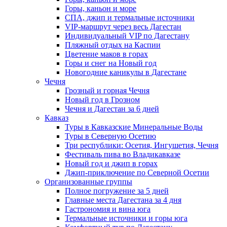
Горы, каньон и море
СПА, джип и термальные источники
VIP-маршрут через весь Дагестан
Индивидуальный VIP по Дагестану
Пляжный отдых на Каспии
Цветение маков в горах
Горы и снег на Новый год
Новогодние каникулы в Дагестане
Чечня
Грозный и горная Чечня
Новый год в Грозном
Чечня и Дагестан за 6 дней
Кавказ
Туры в Кавказские Минеральные Воды
Туры в Северную Осетию
Три республики: Осетия, Ингушетия, Чечня
Фестиваль пива во Владикавказе
Новый год и джип в горах
Джип-приключение по Северной Осетии
Организованные группы
Полное погружение за 5 дней
Главные места Дагестана за 4 дня
Гастрономия и вина юга
Термальные источники и горы юга