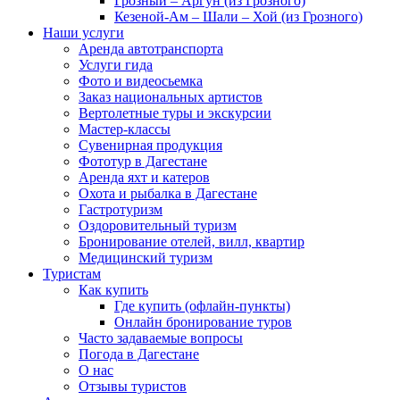
Грозный – Аргун (из Грозного)
Кезеной-Ам – Шали – Хой (из Грозного)
Наши услуги
Аренда автотранспорта
Услуги гида
Фото и видеосьемка
Заказ национальных артистов
Вертолетные туры и экскурсии
Мастер-классы
Сувенирная продукция
Фототур в Дагестане
Аренда яхт и катеров
Охота и рыбалка в Дагестане
Гастротуризм
Оздоровительный туризм
Бронирование отелей, вилл, квартир
Медицинский туризм
Туристам
Как купить
Где купить (офлайн-пункты)
Онлайн бронирование туров
Часто задаваемые вопросы
Погода в Дагестане
О нас
Отзывы туристов