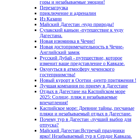
горы и незабываемые эмоции!
Перезагрузка
приключение и адреналин
Из Казани
Майский Дагестан -чудо природы!
Сулакский каньон -путешествие к чуду
Дагестана.
Новая изюминка в Чечне!
Новая достопримечательность в Чечне-
Английский замок
Русский Дубай - путешествие, которое
изменит ваше представление о Кавказе.
Окунуться в атмосферу чеченского
гостеприимства!
Новый курорт в Осетии -центр притяжения !
Лучшая компания по приему в Дагестане
Отдых в Дагестане на Каспийском море
2025: Солнце, пляж и незабываемые
впечатления!
Каспийское море: Древние тайны, песчаные
пляжи и незабываемый отдых в Дагестане.
Почему тур в Дагестан -лучший выбор для
отпуска?
Майский Дагестан:Встречай праздники
ярко! Незабываемый тур в Сердце Кавказа.