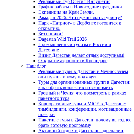
Рекламный тур Осетия-Ингушетия
График работы в Новогодние праздники
Экпедиция на Край Земли.
Рамадан 2026. Что нужно знать туристу?
Парк «Патриот» в Дербенте готовится к
открытию.
Без паники!
Dagestan Wild Trail 2026
Промышленный туризм в России и
Дагестане
Визит Дагестан делает отдых доступным!
Открытие аэропорта в Крснодаре
Наш блог
Рекламные туры в Дагестан и Чечню: зачем
они нужны и кому подходят
Туры для организованных групп в Дагестан:
как собрать коллектив и сэкономить
Грозный и Чечня: что посмотреть в рамках
пакетного тура
Корпоративные туры и MICE в Дагестане:
тимбилдинги, конференции, мотивационные
поездки
Пакетные туры в Дагестан: почему выгоднее
брать готовую программу
Активный отдых в Дагестане: адреналин,