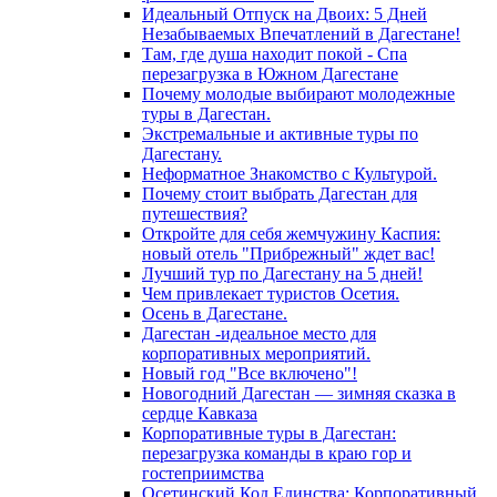
Идеальный Отпуск на Двоих: 5 Дней
Незабываемых Впечатлений в Дагестане!
Там, где душа находит покой - Спа
перезагрузка в Южном Дагестане
Почему молодые выбирают молодежные
туры в Дагестан.
Экстремальные и активные туры по
Дагестану.
Неформатное Знакомство с Культурой.
Почему стоит выбрать Дагестан для
путешествия?
Откройте для себя жемчужину Каспия:
новый отель "Прибрежный" ждет вас!
Лучший тур по Дагестану на 5 дней!
Чем привлекает туристов Осетия.
Осень в Дагестане.
Дагестан -идеальное место для
корпоративных мероприятий.
Новый год "Все включено"!
Новогодний Дагестан — зимняя сказка в
сердце Кавказа
Корпоративные туры в Дагестан:
перезагрузка команды в краю гор и
гостеприимства
Осетинский Код Единства: Корпоративный