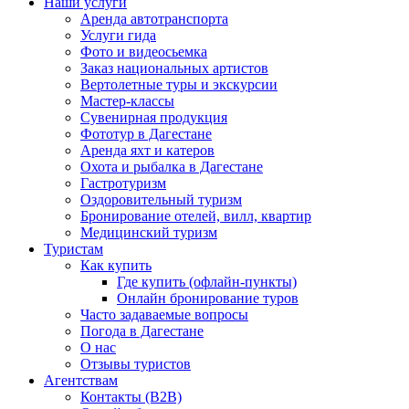
Наши услуги
Аренда автотранспорта
Услуги гида
Фото и видеосьемка
Заказ национальных артистов
Вертолетные туры и экскурсии
Мастер-классы
Сувенирная продукция
Фототур в Дагестане
Аренда яхт и катеров
Охота и рыбалка в Дагестане
Гастротуризм
Оздоровительный туризм
Бронирование отелей, вилл, квартир
Медицинский туризм
Туристам
Как купить
Где купить (офлайн-пункты)
Онлайн бронирование туров
Часто задаваемые вопросы
Погода в Дагестане
О нас
Отзывы туристов
Агентствам
Контакты (B2B)