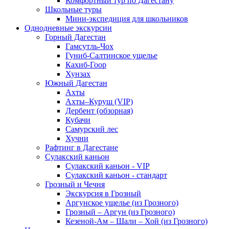
Комфортный тур по Дагестану
Школьные туры
Мини-экспедиция для школьников
Однодневные экскурсии
Горный Дагестан
Гамсутль-Чох
Гуниб-Салтинское ущелье
Кахиб-Гоор
Хунзах
Южный Дагестан
Ахты
Ахты–Куруш (VIP)
Дербент (обзорная)
Кубачи
Самурский лес
Хучни
Рафтинг в Дагестане
Сулакский каньон
Сулакский каньон - VIP
Сулакский каньон - стандарт
Грозный и Чечня
Экскурсия в Грозный
Аргунское ущелье (из Грозного)
Грозный – Аргун (из Грозного)
Кезеной-Ам – Шали – Хой (из Грозного)