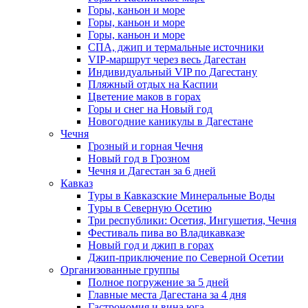
Горы, каньон и море
Горы, каньон и море
Горы, каньон и море
СПА, джип и термальные источники
VIP-маршрут через весь Дагестан
Индивидуальный VIP по Дагестану
Пляжный отдых на Каспии
Цветение маков в горах
Горы и снег на Новый год
Новогодние каникулы в Дагестане
Чечня
Грозный и горная Чечня
Новый год в Грозном
Чечня и Дагестан за 6 дней
Кавказ
Туры в Кавказские Минеральные Воды
Туры в Северную Осетию
Три республики: Осетия, Ингушетия, Чечня
Фестиваль пива во Владикавказе
Новый год и джип в горах
Джип-приключение по Северной Осетии
Организованные группы
Полное погружение за 5 дней
Главные места Дагестана за 4 дня
Гастрономия и вина юга