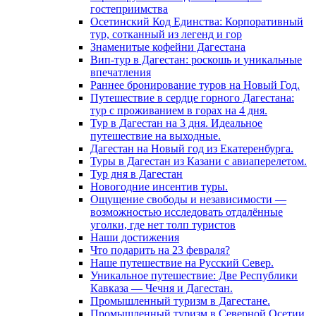
гостеприимства
Осетинский Код Единства: Корпоративный
тур, сотканный из легенд и гор
Знаменитые кофейни Дагестана
Вип-тур в Дагестан: роскошь и уникальные
впечатления
Раннее бронирование туров на Новый Год.
Путешествие в сердце горного Дагестана:
тур с проживанием в горах на 4 дня.
Тур в Дагестан на 3 дня. Идеальное
путешествие на выходные.
Дагестан на Новый год из Екатеренбурга.
Туры в Дагестан из Казани с авиаперелетом.
Тур дня в Дагестан
Новогодние инсентив туры.
Ощущение свободы и независимости —
возможностью исследовать отдалённые
уголки, где нет толп туристов
Наши достижения
Что подарить на 23 февраля?
Наше путешествие на Русский Север.
Уникальное путешествие: Две Республики
Кавказа — Чечня и Дагестан.
Промышленный туризм в Дагестане.
Промышленный туризм в Северной Осетии.