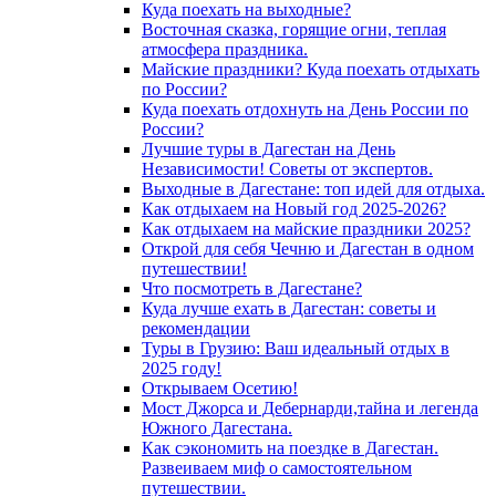
Куда поехать на выходные?
Восточная сказка, горящие огни, теплая
атмосфера праздника.
Майские праздники? Куда поехать отдыхать
по России?
Куда поехать отдохнуть на День России по
России?
Лучшие туры в Дагестан на День
Независимости! Советы от экспертов.
Выходные в Дагестане: топ идей для отдыха.
Как отдыхаем на Новый год 2025-2026?
Как отдыхаем на майские праздники 2025?
Открой для себя Чечню и Дагестан в одном
путешествии!
Что посмотреть в Дагестане?
Куда лучше ехать в Дагестан: советы и
рекомендации
Туры в Грузию: Ваш идеальный отдых в
2025 году!
Открываем Осетию!
Мост Джорса и Дебернарди,тайна и легенда
Южного Дагестана.
Как сэкономить на поездке в Дагестан.
Развеиваем миф о самостоятельном
путешествии.