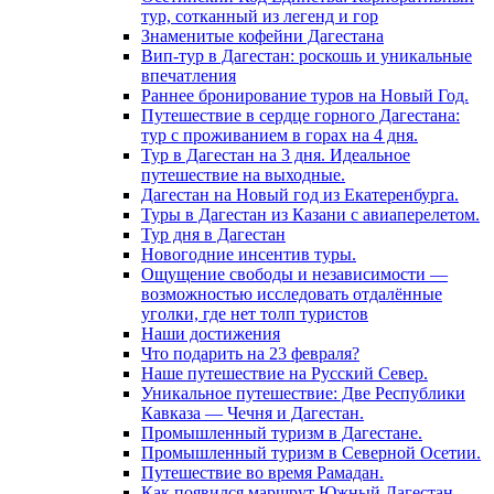
тур, сотканный из легенд и гор
Знаменитые кофейни Дагестана
Вип-тур в Дагестан: роскошь и уникальные
впечатления
Раннее бронирование туров на Новый Год.
Путешествие в сердце горного Дагестана:
тур с проживанием в горах на 4 дня.
Тур в Дагестан на 3 дня. Идеальное
путешествие на выходные.
Дагестан на Новый год из Екатеренбурга.
Туры в Дагестан из Казани с авиаперелетом.
Тур дня в Дагестан
Новогодние инсентив туры.
Ощущение свободы и независимости —
возможностью исследовать отдалённые
уголки, где нет толп туристов
Наши достижения
Что подарить на 23 февраля?
Наше путешествие на Русский Север.
Уникальное путешествие: Две Республики
Кавказа — Чечня и Дагестан.
Промышленный туризм в Дагестане.
Промышленный туризм в Северной Осетии.
Путешествие во время Рамадан.
Как появился маршрут Южный Дагестан.