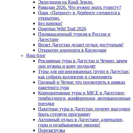
Экпедиция на Край Земли.
Рамадан 2026. Что нужно знать туристу?
Парк «Патриот» в Дербенте готовится к
открытию.
Без паники!
Dagestan Wild Trail 2026
Промышленный туризм в России и
Дагестане
Визит Дагестан делает отдых доступным!
Открытие аэропорта в Крснодаре
Наш блог
Рекламные туры в Дагестан и Чечню: зачем
они нужны и кому подходят
Туры для организованных групп в Дагестан:
как собрать коллектив и сэкономить
Грозный и Чечня: что посмотреть в рамках
пакетного тура
Корпоративные туры и MICE в Дагестане:
тимбилдинги, конференции, мотивационные
поездки
Пакетные туры в Дагестан: почему выгоднее
брать готовую программу
Активный отдых в Дагестане: адреналин,
горы и незабываемые эмоции!
Перезагрузка