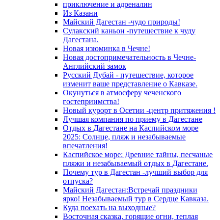
приключение и адреналин
Из Казани
Майский Дагестан -чудо природы!
Сулакский каньон -путешествие к чуду
Дагестана.
Новая изюминка в Чечне!
Новая достопримечательность в Чечне-
Английский замок
Русский Дубай - путешествие, которое
изменит ваше представление о Кавказе.
Окунуться в атмосферу чеченского
гостеприимства!
Новый курорт в Осетии -центр притяжения !
Лучшая компания по приему в Дагестане
Отдых в Дагестане на Каспийском море
2025: Солнце, пляж и незабываемые
впечатления!
Каспийское море: Древние тайны, песчаные
пляжи и незабываемый отдых в Дагестане.
Почему тур в Дагестан -лучший выбор для
отпуска?
Майский Дагестан:Встречай праздники
ярко! Незабываемый тур в Сердце Кавказа.
Куда поехать на выходные?
Восточная сказка, горящие огни, теплая