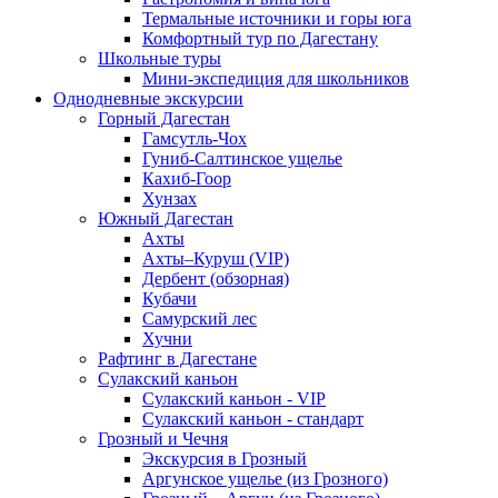
Термальные источники и горы юга
Комфортный тур по Дагестану
Школьные туры
Мини-экспедиция для школьников
Однодневные экскурсии
Горный Дагестан
Гамсутль-Чох
Гуниб-Салтинское ущелье
Кахиб-Гоор
Хунзах
Южный Дагестан
Ахты
Ахты–Куруш (VIP)
Дербент (обзорная)
Кубачи
Самурский лес
Хучни
Рафтинг в Дагестане
Сулакский каньон
Сулакский каньон - VIP
Сулакский каньон - стандарт
Грозный и Чечня
Экскурсия в Грозный
Аргунское ущелье (из Грозного)