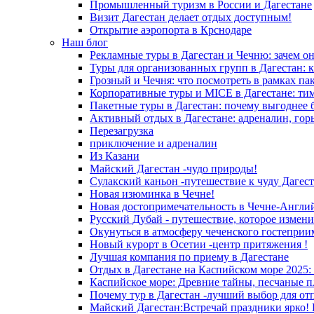
Промышленный туризм в России и Дагестане
Визит Дагестан делает отдых доступным!
Открытие аэропорта в Крснодаре
Наш блог
Рекламные туры в Дагестан и Чечню: зачем о
Туры для организованных групп в Дагестан: к
Грозный и Чечня: что посмотреть в рамках па
Корпоративные туры и MICE в Дагестане: ти
Пакетные туры в Дагестан: почему выгоднее 
Активный отдых в Дагестане: адреналин, гор
Перезагрузка
приключение и адреналин
Из Казани
Майский Дагестан -чудо природы!
Сулакский каньон -путешествие к чуду Дагест
Новая изюминка в Чечне!
Новая достопримечательность в Чечне-Англи
Русский Дубай - путешествие, которое измени
Окунуться в атмосферу чеченского гостеприи
Новый курорт в Осетии -центр притяжения !
Лучшая компания по приему в Дагестане
Отдых в Дагестане на Каспийском море 2025:
Каспийское море: Древние тайны, песчаные п
Почему тур в Дагестан -лучший выбор для от
Майский Дагестан:Встречай праздники ярко! 