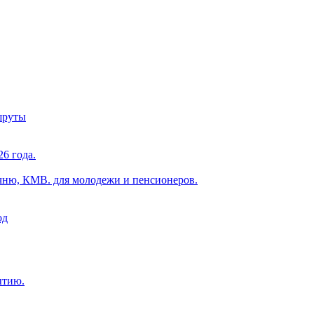
шруты
6 года.
чню, КМВ. для молодежи и пенсионеров.
од
ытию.