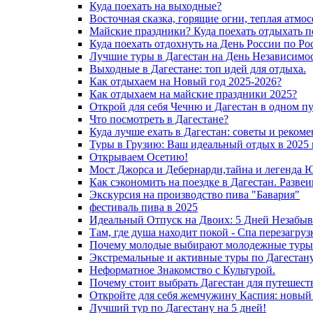
Куда поехать на выходные?
Восточная сказка, горящие огни, теплая атмос
Майские праздники? Куда поехать отдыхать п
Куда поехать отдохнуть на День России по Ро
Лучшие туры в Дагестан на День Независимос
Выходные в Дагестане: топ идей для отдыха.
Как отдыхаем на Новый год 2025-2026?
Как отдыхаем на майские праздники 2025?
Открой для себя Чечню и Дагестан в одном п
Что посмотреть в Дагестане?
Куда лучше ехать в Дагестан: советы и реком
Туры в Грузию: Ваш идеальный отдых в 2025 
Открываем Осетию!
Мост Джорса и Дебернарди,тайна и легенда 
Как сэкономить на поездке в Дагестан. Разве
Экскурсия на производство пива "Бавария"
фестиваль пива в 2025
Идеальный Отпуск на Двоих: 5 Дней Незабыв
Там, где душа находит покой - Спа перезагру
Почему молодые выбирают молодежные туры 
Экстремальные и активные туры по Дагестану
Неформатное Знакомство с Культурой.
Почему стоит выбрать Дагестан для путешест
Откройте для себя жемчужину Каспия: новый
Лучший тур по Дагестану на 5 дней!