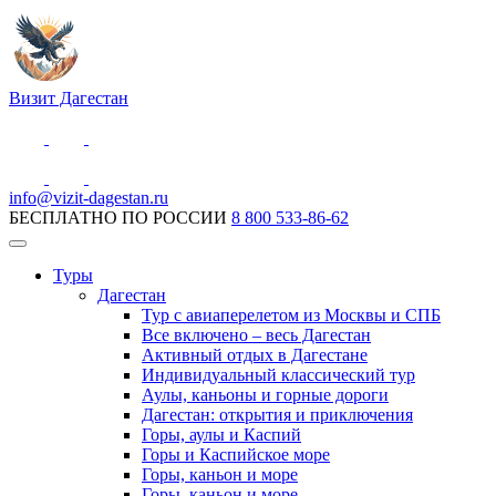
Визит Дагестан
info@vizit-dagestan.ru
БЕСПЛАТНО ПО РОССИИ
8 800 533-86-62
Туры
Дагестан
Тур с авиаперелетом из Москвы и СПБ
Все включено – весь Дагестан
Активный отдых в Дагестане
Индивидуальный классический тур
Аулы, каньоны и горные дороги
Дагестан: открытия и приключения
Горы, аулы и Каспий
Горы и Каспийское море
Горы, каньон и море
Горы, каньон и море