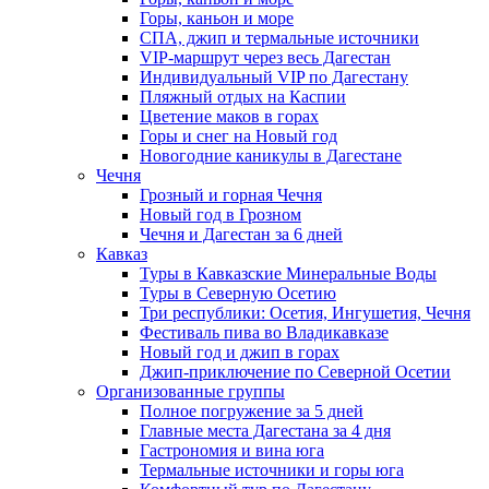
Горы, каньон и море
СПА, джип и термальные источники
VIP-маршрут через весь Дагестан
Индивидуальный VIP по Дагестану
Пляжный отдых на Каспии
Цветение маков в горах
Горы и снег на Новый год
Новогодние каникулы в Дагестане
Чечня
Грозный и горная Чечня
Новый год в Грозном
Чечня и Дагестан за 6 дней
Кавказ
Туры в Кавказские Минеральные Воды
Туры в Северную Осетию
Три республики: Осетия, Ингушетия, Чечня
Фестиваль пива во Владикавказе
Новый год и джип в горах
Джип-приключение по Северной Осетии
Организованные группы
Полное погружение за 5 дней
Главные места Дагестана за 4 дня
Гастрономия и вина юга
Термальные источники и горы юга