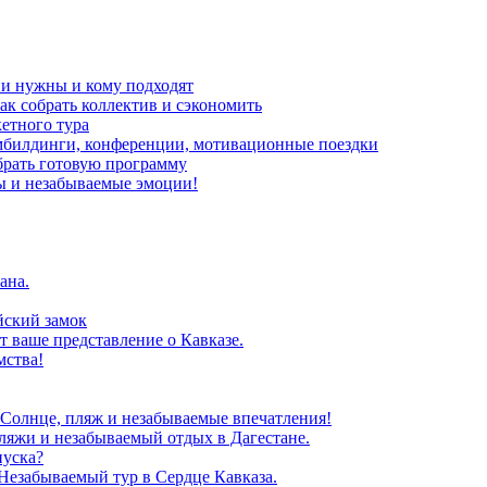
ни нужны и кому подходят
ак собрать коллектив и сэкономить
кетного тура
мбилдинги, конференции, мотивационные поездки
брать готовую программу
ы и незабываемые эмоции!
ана.
йский замок
т ваше представление о Кавказе.
мства!
 Солнце, пляж и незабываемые впечатления!
ляжи и незабываемый отдых в Дагестане.
пуска?
Незабываемый тур в Сердце Кавказа.