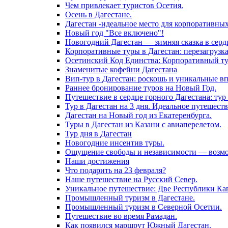
Чем привлекает туристов Осетия.
Осень в Дагестане.
Дагестан -идеальное место для корпоративны
Новый год "Все включено"!
Новогодний Дагестан — зимняя сказка в серд
Корпоративные туры в Дагестан: перезагрузк
Осетинский Код Единства: Корпоративный тур
Знаменитые кофейни Дагестана
Вип-тур в Дагестан: роскошь и уникальные в
Раннее бронирование туров на Новый Год.
Путешествие в сердце горного Дагестана: тур 
Тур в Дагестан на 3 дня. Идеальное путешест
Дагестан на Новый год из Екатеренбурга.
Туры в Дагестан из Казани с авиаперелетом.
Тур дня в Дагестан
Новогодние инсентив туры.
Ощущение свободы и независимости — возмож
Наши достижения
Что подарить на 23 февраля?
Наше путешествие на Русский Север.
Уникальное путешествие: Две Республики Кав
Промышленный туризм в Дагестане.
Промышленный туризм в Северной Осетии.
Путешествие во время Рамадан.
Как появился маршрут Южный Дагестан.