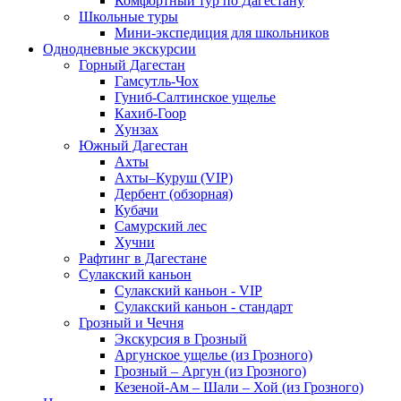
Комфортный тур по Дагестану
Школьные туры
Мини-экспедиция для школьников
Однодневные экскурсии
Горный Дагестан
Гамсутль-Чох
Гуниб-Салтинское ущелье
Кахиб-Гоор
Хунзах
Южный Дагестан
Ахты
Ахты–Куруш (VIP)
Дербент (обзорная)
Кубачи
Самурский лес
Хучни
Рафтинг в Дагестане
Сулакский каньон
Сулакский каньон - VIP
Сулакский каньон - стандарт
Грозный и Чечня
Экскурсия в Грозный
Аргунское ущелье (из Грозного)
Грозный – Аргун (из Грозного)
Кезеной-Ам – Шали – Хой (из Грозного)