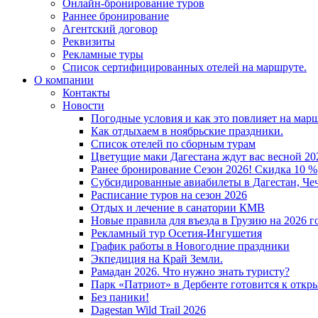
Онлайн-бронирование туров
Раннее бронирование
Агентский договор
Реквизиты
Рекламные туры
Список сертифицированных отелей на маршруте.
О компании
Контакты
Новости
Погодные условия и как это повлияет на мар
Как отдыхаем в ноябрьские праздники.
Список отелей по сборным турам
Цветущие маки Дагестана ждут вас весной 202
Ранее бронирование Сезон 2026! Скидка 10 %
Субсидированные авиабилеты в Дагестан, Че
Расписание туров на сезон 2026
Отдых и лечение в санатории КМВ
Новые правила для въезда в Грузию на 2026 г
Рекламный тур Осетия-Ингушетия
График работы в Новогодние праздники
Экпедиция на Край Земли.
Рамадан 2026. Что нужно знать туристу?
Парк «Патриот» в Дербенте готовится к откр
Без паники!
Dagestan Wild Trail 2026