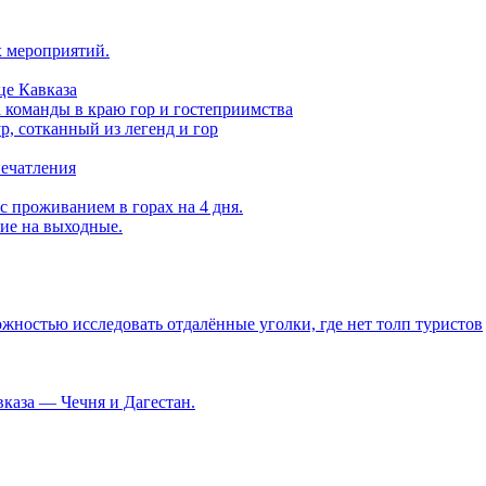
х мероприятий.
це Кавказа
а команды в краю гор и гостеприимства
, сотканный из легенд и гор
печатления
с проживанием в горах на 4 дня.
вие на выходные.
ностью исследовать отдалённые уголки, где нет толп туристов
каза — Чечня и Дагестан.