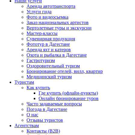
Наши услуги
Аренда автотранспорта
Услуги гида
Фото и видеосьемка
Заказ национальных артистов
Вертолетные туры и экскурсии
Мастер-классы
Сувенирная продукция
Фототур в Дагестане
Аренда яхт и катеров
Охота и рыбалка в Дагестане
Гастротуризм
Оздоровительный туризм
Бронирование отелей, вилл, квартир
Медицинский туризм
Туристам
Как купить
Где купить (офлайн-пункты)
Онлайн бронирование туров
Часто задаваемые вопросы
Погода в Дагестане
О нас
Отзывы туристов
Агентствам
Контакты (B2B)