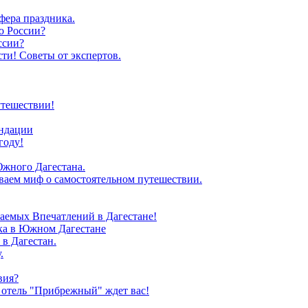
фера праздника.
о России?
ссии?
ти! Советы от экспертов.
утешествии!
ендации
году!
Южного Дагестана.
иваем миф о самостоятельном путешествии.
аемых Впечатлений в Дагестане!
зка в Южном Дагестане
в Дагестан.
.
вия?
 отель "Прибрежный" ждет вас!