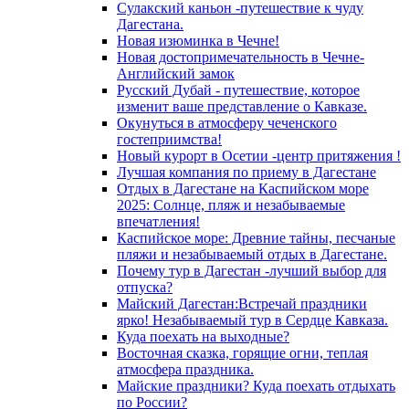
Сулакский каньон -путешествие к чуду
Дагестана.
Новая изюминка в Чечне!
Новая достопримечательность в Чечне-
Английский замок
Русский Дубай - путешествие, которое
изменит ваше представление о Кавказе.
Окунуться в атмосферу чеченского
гостеприимства!
Новый курорт в Осетии -центр притяжения !
Лучшая компания по приему в Дагестане
Отдых в Дагестане на Каспийском море
2025: Солнце, пляж и незабываемые
впечатления!
Каспийское море: Древние тайны, песчаные
пляжи и незабываемый отдых в Дагестане.
Почему тур в Дагестан -лучший выбор для
отпуска?
Майский Дагестан:Встречай праздники
ярко! Незабываемый тур в Сердце Кавказа.
Куда поехать на выходные?
Восточная сказка, горящие огни, теплая
атмосфера праздника.
Майские праздники? Куда поехать отдыхать
по России?