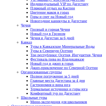
Индивидуальный VIP по Дагестану
Пляжный отдых на Каспии
Цветение маков в горах
Горы и снег на Новый год
Новогодние каникулы в Дагестане
Чечня
Грозный и горная Чечня
Новый год в Грозном
Чечня и Дагестан за 6 дней
Кавказ
Туры в Кавказские Минеральные Воды
Туры в Северную Осетию
Три республики: Осетия, Ингушетия, Чечня
Фестиваль пива во Владикавказе
Новый год и джип в горах
Джип-приключение по Северной Осетии
Организованные группы
Полное погружение за 5 дней
Главные места Дагестана за 4 дня
Гастрономия и вина юга
Термальные источники и горы юга
Комфортный тур по Дагестану
Школьные туры
Мини-экспедиция для школьников