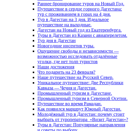
Раннее бронирование туров на Новый Год.
Путешествие в сердце горного Дагестана:
тур с проживанием в горах на 4 дня.
Тур в Дагестан на 3 дня. Идеальное
путешествие на выходные.
Дагестан на Новый год из Екатеренбурга.
Туры в Дагестан из Казани с авиаперелетом.
Тур дня в Дагестан
Новогодние инсентив туры.
Ощущение свободы и независимости —
возможностью исследовать отдалённые
уголки, где нет толп туристов
Наши достижения
Что подарить на 23 февраля?
Наше путешествие на Русский Север.
Уникальное путешествие: Две Республики
Кавказа — Чечня и Дагестан.
Промышленный туризм в Дагестане.
Промышленный туризм в Северной Осетии.
Путешествие во время Рамадан.
Как появился маршрут Южный Дагестан.
Молодёжный тур в Дагестан: почему стоит
выбрать от туроператора «Визит Дагестан»?
Туры в Дагестан: Популярные направлення
и советы по выбору