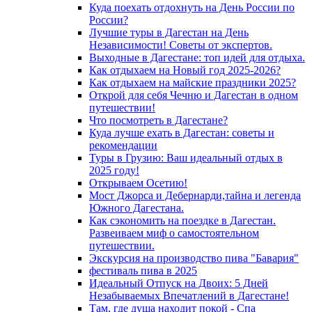
Куда поехать отдохнуть на День России по
России?
Лучшие туры в Дагестан на День
Независимости! Советы от экспертов.
Выходные в Дагестане: топ идей для отдыха.
Как отдыхаем на Новый год 2025-2026?
Как отдыхаем на майские праздники 2025?
Открой для себя Чечню и Дагестан в одном
путешествии!
Что посмотреть в Дагестане?
Куда лучше ехать в Дагестан: советы и
рекомендации
Туры в Грузию: Ваш идеальный отдых в
2025 году!
Открываем Осетию!
Мост Джорса и Дебернарди,тайна и легенда
Южного Дагестана.
Как сэкономить на поездке в Дагестан.
Развеиваем миф о самостоятельном
путешествии.
Экскурсия на производство пива "Бавария"
фестиваль пива в 2025
Идеальный Отпуск на Двоих: 5 Дней
Незабываемых Впечатлений в Дагестане!
Там, где душа находит покой - Спа