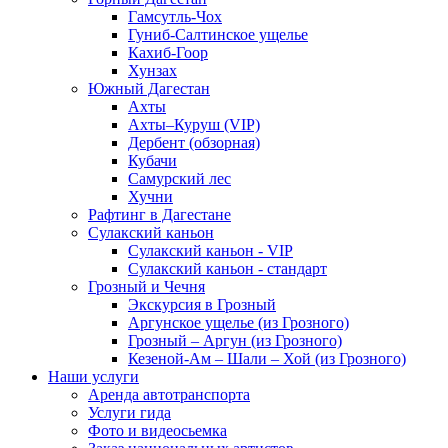
Гамсутль-Чох
Гуниб-Салтинское ущелье
Кахиб-Гоор
Хунзах
Южный Дагестан
Ахты
Ахты–Куруш (VIP)
Дербент (обзорная)
Кубачи
Самурский лес
Хучни
Рафтинг в Дагестане
Сулакский каньон
Сулакский каньон - VIP
Сулакский каньон - стандарт
Грозный и Чечня
Экскурсия в Грозный
Аргунское ущелье (из Грозного)
Грозный – Аргун (из Грозного)
Кезеной-Ам – Шали – Хой (из Грозного)
Наши услуги
Аренда автотранспорта
Услуги гида
Фото и видеосьемка