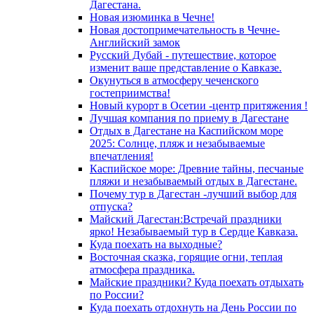
Дагестана.
Новая изюминка в Чечне!
Новая достопримечательность в Чечне-
Английский замок
Русский Дубай - путешествие, которое
изменит ваше представление о Кавказе.
Окунуться в атмосферу чеченского
гостеприимства!
Новый курорт в Осетии -центр притяжения !
Лучшая компания по приему в Дагестане
Отдых в Дагестане на Каспийском море
2025: Солнце, пляж и незабываемые
впечатления!
Каспийское море: Древние тайны, песчаные
пляжи и незабываемый отдых в Дагестане.
Почему тур в Дагестан -лучший выбор для
отпуска?
Майский Дагестан:Встречай праздники
ярко! Незабываемый тур в Сердце Кавказа.
Куда поехать на выходные?
Восточная сказка, горящие огни, теплая
атмосфера праздника.
Майские праздники? Куда поехать отдыхать
по России?
Куда поехать отдохнуть на День России по