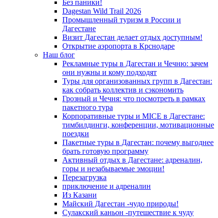
Без паники!
Dagestan Wild Trail 2026
Промышленный туризм в России и
Дагестане
Визит Дагестан делает отдых доступным!
Открытие аэропорта в Крснодаре
Наш блог
Рекламные туры в Дагестан и Чечню: зачем
они нужны и кому подходят
Туры для организованных групп в Дагестан:
как собрать коллектив и сэкономить
Грозный и Чечня: что посмотреть в рамках
пакетного тура
Корпоративные туры и MICE в Дагестане:
тимбилдинги, конференции, мотивационные
поездки
Пакетные туры в Дагестан: почему выгоднее
брать готовую программу
Активный отдых в Дагестане: адреналин,
горы и незабываемые эмоции!
Перезагрузка
приключение и адреналин
Из Казани
Майский Дагестан -чудо природы!
Сулакский каньон -путешествие к чуду