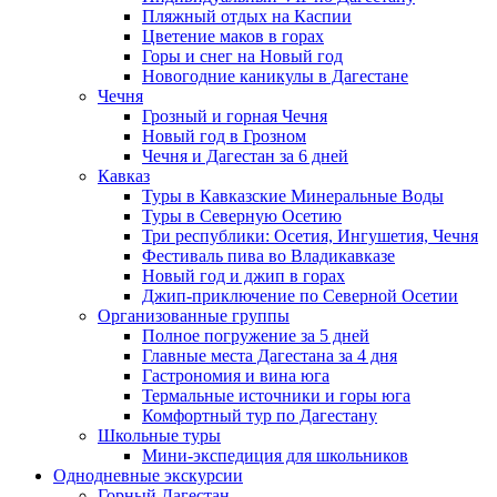
Пляжный отдых на Каспии
Цветение маков в горах
Горы и снег на Новый год
Новогодние каникулы в Дагестане
Чечня
Грозный и горная Чечня
Новый год в Грозном
Чечня и Дагестан за 6 дней
Кавказ
Туры в Кавказские Минеральные Воды
Туры в Северную Осетию
Три республики: Осетия, Ингушетия, Чечня
Фестиваль пива во Владикавказе
Новый год и джип в горах
Джип-приключение по Северной Осетии
Организованные группы
Полное погружение за 5 дней
Главные места Дагестана за 4 дня
Гастрономия и вина юга
Термальные источники и горы юга
Комфортный тур по Дагестану
Школьные туры
Мини-экспедиция для школьников
Однодневные экскурсии
Горный Дагестан