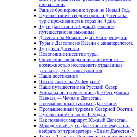
впечатления
Раннее бронирование туров на Новый Год.
Путешествие в сердце горного Дагестана:
тур с проживанием в горах на 4 дня.
Тур в Дагестан на 3 дня. Идеальное
путешествие на выходные.
Дагестан на Новый год из Екатеренбурга.
Туры в Дагестан из Казани с авиаперелетом.
Тур дня в Дагестан
Новогодние инсентив туры.
Ощущение свободы и независимости —
возможностью исследовать отдалённые
уголки, где нет толп туристов
Наши достижения
Что подарить на 23 февраля?
Наше путешествие на Русский Север.
Уникальное путешествие: Две Республики
Кавказа — Чечня и Дагестан.
Промышленный туризм в Дагестане.
Промышленный туризм в Северной Осетии.
Путешествие во время Рамадан.
Как появился маршрут Южный Дагестан.
Молодёжный тур в Дагестан: почему стоит
выбрать от туроператора «Визит Дагестан»?
Туры в Дагестан: Популярные направлення