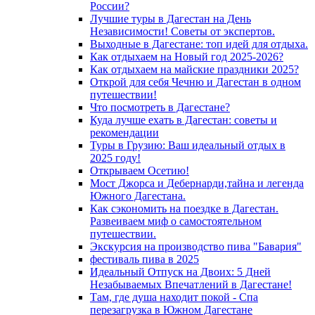
России?
Лучшие туры в Дагестан на День
Независимости! Советы от экспертов.
Выходные в Дагестане: топ идей для отдыха.
Как отдыхаем на Новый год 2025-2026?
Как отдыхаем на майские праздники 2025?
Открой для себя Чечню и Дагестан в одном
путешествии!
Что посмотреть в Дагестане?
Куда лучше ехать в Дагестан: советы и
рекомендации
Туры в Грузию: Ваш идеальный отдых в
2025 году!
Открываем Осетию!
Мост Джорса и Дебернарди,тайна и легенда
Южного Дагестана.
Как сэкономить на поездке в Дагестан.
Развеиваем миф о самостоятельном
путешествии.
Экскурсия на производство пива "Бавария"
фестиваль пива в 2025
Идеальный Отпуск на Двоих: 5 Дней
Незабываемых Впечатлений в Дагестане!
Там, где душа находит покой - Спа
перезагрузка в Южном Дагестане