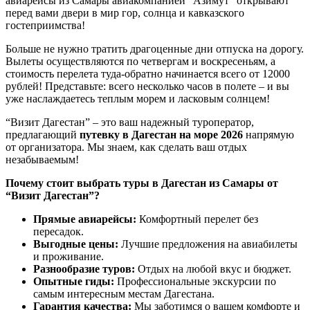
авиарейсы из Самары авиакомпанией “Азимут” открывают
перед вами двери в мир гор, солнца и кавказского
гостеприимства!
Больше не нужно тратить драгоценные дни отпуска на дорогу.
Вылеты осуществляются по четвергам и воскресеньям, а
стоимость перелета туда-обратно начинается всего от 12000
рублей! Представьте: всего несколько часов в полете – и вы
уже наслаждаетесь теплым морем и ласковым солнцем!
“Визит Дагестан” – это ваш надежный туроператор,
предлагающий
путевку в Дагестан на море 2026
напрямую
от организатора. Мы знаем, как сделать ваш отдых
незабываемым!
Почему стоит выбрать туры в Дагестан из Самары от
“Визит Дагестан”?
Прямые авиарейсы:
Комфортный перелет без
пересадок.
Выгодные цены:
Лучшие предложения на авиабилеты
и проживание.
Разнообразие туров:
Отдых на любой вкус и бюджет.
Опытные гиды:
Профессиональные экскурсии по
самым интересным местам Дагестана.
Гарантия качества:
Мы заботимся о вашем комфорте и