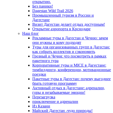
открытию.
Без паники!
Dagestan Wild Trail 2026
Промышленный туризм в России и
Дагестане
Визит Дагестан делает отдых доступным!
Открытие аэропорта в Крснодаре
Наш блог
Рекламные туры в Дагестан и Чечню: зачем
они нужны и кому подходят
Туры для организованных групп в Дагестан:
как собрать коллектив и сэкономить
Грозный и Чечня: что посмотреть в рамках
пакетного тура
Корпоративные туры и MICE в Дагестане:
тимбилдинги, конференции, мотивационные
поездки
Пакетные туры в Дагестан: почему выгоднее
брать готовую программу
Активный отдых в Дагестане: адреналин,
горы и незабываемые эмоции!
Перезагрузка
приключение и адреналин
Из Казани
Майский Дагестан -чудо природы!