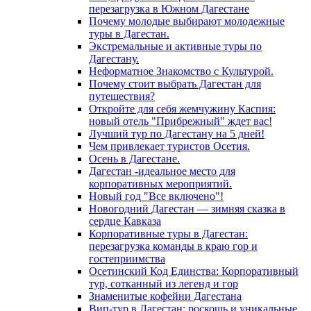
перезагрузка в Южном Дагестане
Почему молодые выбирают молодежные
туры в Дагестан.
Экстремальные и активные туры по
Дагестану.
Неформатное Знакомство с Культурой.
Почему стоит выбрать Дагестан для
путешествия?
Откройте для себя жемчужину Каспия:
новый отель "Прибрежный" ждет вас!
Лучший тур по Дагестану на 5 дней!
Чем привлекает туристов Осетия.
Осень в Дагестане.
Дагестан -идеальное место для
корпоративных мероприятий.
Новый год "Все включено"!
Новогодний Дагестан — зимняя сказка в
сердце Кавказа
Корпоративные туры в Дагестан:
перезагрузка команды в краю гор и
гостеприимства
Осетинский Код Единства: Корпоративный
тур, сотканный из легенд и гор
Знаменитые кофейни Дагестана
Вип-тур в Дагестан: роскошь и уникальные