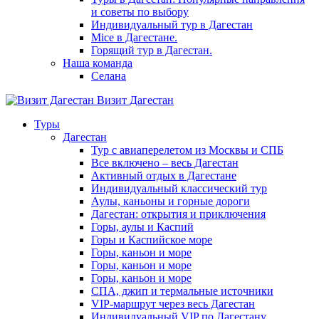
и советы по выбору
Индивидуальный тур в Дагестан
Mice в Дагестане.
Горящий тур в Дагестан.
Наша команда
Селана
Визит Дагестан
Туры
Дагестан
Тур с авиаперелетом из Москвы и СПБ
Все включено – весь Дагестан
Активный отдых в Дагестане
Индивидуальный классический тур
Аулы, каньоны и горные дороги
Дагестан: открытия и приключения
Горы, аулы и Каспий
Горы и Каспийское море
Горы, каньон и море
Горы, каньон и море
Горы, каньон и море
СПА, джип и термальные источники
VIP-маршрут через весь Дагестан
Индивидуальный VIP по Дагестану