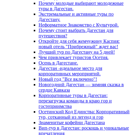
Почему молодые выбирают молодежные
туры в Дагестан.
Экстремальные и активные туры по
Дагестану.
Неформатное Знакомство с Культурой.
Почему стоит выбрать Дагестан для
путешествия?
Откройте для себя жемчужину Каспия:
новый отель "Прибрежный" ждет вас!
Лучший тур по Дагестану на 5 дней!
Чем привлекает туристов Осетия.
Осень в Дагестане.
Дагестан -идеальное место для
корпоративных мероприятий.
Новый год "Все включено"!
Новогодний Дагестан — зимняя сказка в
сердце Кавказа
Корпоративные туры в Дагестан:
перезагрузка команды в краю гор и
гостеприимства
Осетинский Код Единства: Корпоративный
тур, сотканный из легенд и гор
Знаменитые кофейни Дагестана
Вип-тур в Дагестан: роскошь и уникальные
впечатления