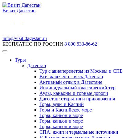
Визит Дагестан
info@vizit-dagestan.ru
БЕСПЛАТНО ПО РОССИИ
8 800 533-86-62
Туры
Дагестан
Тур с авиаперелетом из Москвы и СПБ
Все включено – весь Дагестан
Активный отдых в Дагестане
Индивидуальный классический тур
Аулы, каньоны и горные дороги
Дагестан: открытия и приключения
Горы, аулы и Каспий
Горы и Каспийское море
Горы, каньон и море
Горы, каньон и море
Горы, каньон и море
СПА, джип и термальные источники
VIP-маршрут через весь Дагестан