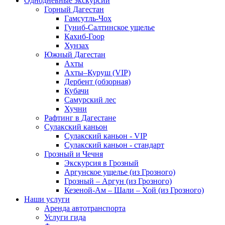
Однодневные экскурсии
Горный Дагестан
Гамсутль-Чох
Гуниб-Салтинское ущелье
Кахиб-Гоор
Хунзах
Южный Дагестан
Ахты
Ахты–Куруш (VIP)
Дербент (обзорная)
Кубачи
Самурский лес
Хучни
Рафтинг в Дагестане
Сулакский каньон
Сулакский каньон - VIP
Сулакский каньон - стандарт
Грозный и Чечня
Экскурсия в Грозный
Аргунское ущелье (из Грозного)
Грозный – Аргун (из Грозного)
Кезеной-Ам – Шали – Хой (из Грозного)
Наши услуги
Аренда автотранспорта
Услуги гида