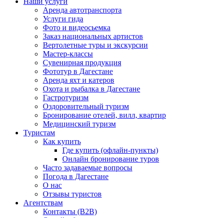
Наши услуги
Аренда автотранспорта
Услуги гида
Фото и видеосьемка
Заказ национальных артистов
Вертолетные туры и экскурсии
Мастер-классы
Сувенирная продукция
Фототур в Дагестане
Аренда яхт и катеров
Охота и рыбалка в Дагестане
Гастротуризм
Оздоровительный туризм
Бронирование отелей, вилл, квартир
Медицинский туризм
Туристам
Как купить
Где купить (офлайн-пункты)
Онлайн бронирование туров
Часто задаваемые вопросы
Погода в Дагестане
О нас
Отзывы туристов
Агентствам
Контакты (B2B)