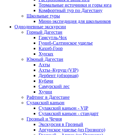
Термальные источники и горы юга
Комфортный тур по Дагестану
Школьные туры
Мини-экспедиция для школьников
Однодневные экскурсии
Горный Дагестан
Гамсутль-Чох
Гуниб-Салтинское ущелье
Кахиб-Гоор
Хунзах
Южный Дагестан
Ахты
Ахты–Куруш (VIP)
Дербент (обзорная)
Кубачи
Самурский лес
Хучни
Рафтинг в Дагестане
Сулакский каньон
Сулакский каньон - VIP
Сулакский каньон - стандарт
Грозный и Чечня
Экскурсия в Грозный
Аргунское ущелье (из Грозного)