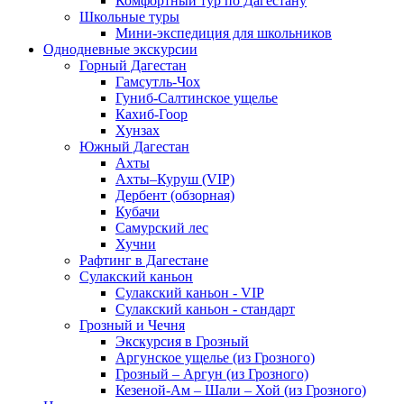
Комфортный тур по Дагестану
Школьные туры
Мини-экспедиция для школьников
Однодневные экскурсии
Горный Дагестан
Гамсутль-Чох
Гуниб-Салтинское ущелье
Кахиб-Гоор
Хунзах
Южный Дагестан
Ахты
Ахты–Куруш (VIP)
Дербент (обзорная)
Кубачи
Самурский лес
Хучни
Рафтинг в Дагестане
Сулакский каньон
Сулакский каньон - VIP
Сулакский каньон - стандарт
Грозный и Чечня
Экскурсия в Грозный
Аргунское ущелье (из Грозного)
Грозный – Аргун (из Грозного)
Кезеной-Ам – Шали – Хой (из Грозного)