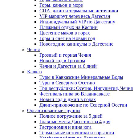
Горы, каньон и море
СПА, джип и термальные источники
VIP-маршрут через весь Дагестан
Индивидуальный VIP по Дагестану
Пляжный отдых на Каспии
Цветение маков в горах
Горы и снег на Новый год
Новогодние каникулы в Дагестане
Чечня
Грозный и горная Чечня
Новый год в Грозном
Чечня и Дагестан за 6 дней
Кавказ
Туры в Кавказские Минеральные Воды
Туры в Северную Осетию
Три республики: Осетия, Ингушетия, Чечня
Фестиваль пива во Владикавказе
Новый год и джип в горах
Джип-приключение по Северной Осетии
Организованные группы
Полное погружение за 5 дней
Главные места Дагестана за 4 дня
Гастрономия и вина юга
Термальные источники и горы юга