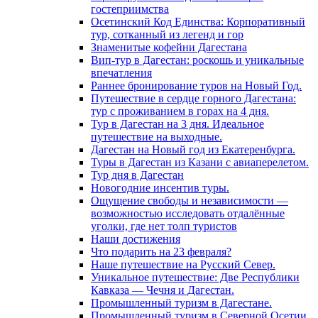
гостеприимства
Осетинский Код Единства: Корпоративный
тур, сотканный из легенд и гор
Знаменитые кофейни Дагестана
Вип-тур в Дагестан: роскошь и уникальные
впечатления
Раннее бронирование туров на Новый Год.
Путешествие в сердце горного Дагестана:
тур с проживанием в горах на 4 дня.
Тур в Дагестан на 3 дня. Идеальное
путешествие на выходные.
Дагестан на Новый год из Екатеренбурга.
Туры в Дагестан из Казани с авиаперелетом.
Тур дня в Дагестан
Новогодние инсентив туры.
Ощущение свободы и независимости —
возможностью исследовать отдалённые
уголки, где нет толп туристов
Наши достижения
Что подарить на 23 февраля?
Наше путешествие на Русский Север.
Уникальное путешествие: Две Республики
Кавказа — Чечня и Дагестан.
Промышленный туризм в Дагестане.
Промышленный туризм в Северной Осетии.