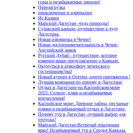
горы и незабываемые эмоции!
Перезагрузка
приключение и адреналин
Из Казани
Майский Дагестан -чудо природы!
Сулакский каньон -путешествие к чуду
Дагестана.
Новая изюминка в Чечне!
Новая достопримечательность в Чечне-
Английский замок
Русский Дубай - путешествие, которое
изменит ваше представление о Кавказе.
Окунуться в атмосферу чеченского
гостеприимства!
Новый курорт в Осетии -центр притяжения !
Лучшая компания по приему в Дагестане
Отдых в Дагестане на Каспийском море
2025: Солнце, пляж и незабываемые
впечатления!
Каспийское море: Древние тайны, песчаные
пляжи и незабываемый отдых в Дагестане.
Почему тур в Дагестан -лучший выбор для
отпуска?
Майский Дагестан:Встречай праздники
ярко! Незабываемый тур в Сердце Кавказа.