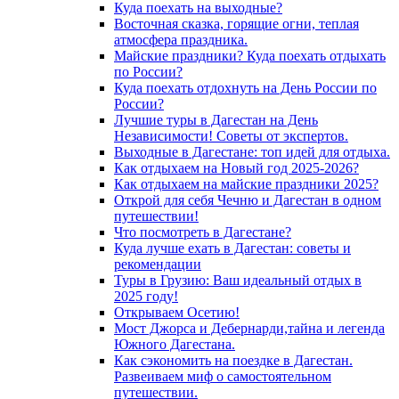
Куда поехать на выходные?
Восточная сказка, горящие огни, теплая
атмосфера праздника.
Майские праздники? Куда поехать отдыхать
по России?
Куда поехать отдохнуть на День России по
России?
Лучшие туры в Дагестан на День
Независимости! Советы от экспертов.
Выходные в Дагестане: топ идей для отдыха.
Как отдыхаем на Новый год 2025-2026?
Как отдыхаем на майские праздники 2025?
Открой для себя Чечню и Дагестан в одном
путешествии!
Что посмотреть в Дагестане?
Куда лучше ехать в Дагестан: советы и
рекомендации
Туры в Грузию: Ваш идеальный отдых в
2025 году!
Открываем Осетию!
Мост Джорса и Дебернарди,тайна и легенда
Южного Дагестана.
Как сэкономить на поездке в Дагестан.
Развеиваем миф о самостоятельном
путешествии.