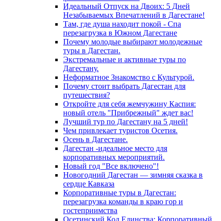
Идеальный Отпуск на Двоих: 5 Дней
Незабываемых Впечатлений в Дагестане!
Там, где душа находит покой - Спа
перезагрузка в Южном Дагестане
Почему молодые выбирают молодежные
туры в Дагестан.
Экстремальные и активные туры по
Дагестану.
Неформатное Знакомство с Культурой.
Почему стоит выбрать Дагестан для
путешествия?
Откройте для себя жемчужину Каспия:
новый отель "Прибрежный" ждет вас!
Лучший тур по Дагестану на 5 дней!
Чем привлекает туристов Осетия.
Осень в Дагестане.
Дагестан -идеальное место для
корпоративных мероприятий.
Новый год "Все включено"!
Новогодний Дагестан — зимняя сказка в
сердце Кавказа
Корпоративные туры в Дагестан:
перезагрузка команды в краю гор и
гостеприимства
Осетинский Код Единства: Корпоративный