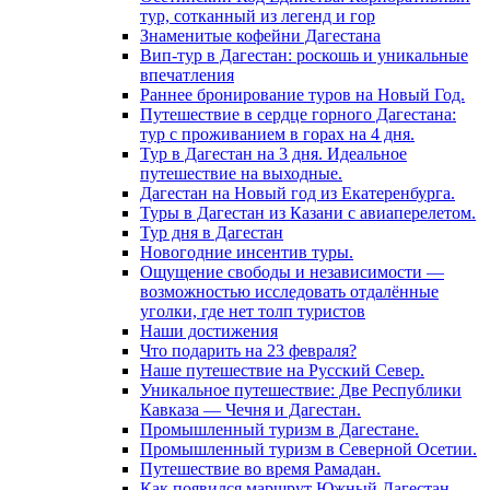
тур, сотканный из легенд и гор
Знаменитые кофейни Дагестана
Вип-тур в Дагестан: роскошь и уникальные
впечатления
Раннее бронирование туров на Новый Год.
Путешествие в сердце горного Дагестана:
тур с проживанием в горах на 4 дня.
Тур в Дагестан на 3 дня. Идеальное
путешествие на выходные.
Дагестан на Новый год из Екатеренбурга.
Туры в Дагестан из Казани с авиаперелетом.
Тур дня в Дагестан
Новогодние инсентив туры.
Ощущение свободы и независимости —
возможностью исследовать отдалённые
уголки, где нет толп туристов
Наши достижения
Что подарить на 23 февраля?
Наше путешествие на Русский Север.
Уникальное путешествие: Две Республики
Кавказа — Чечня и Дагестан.
Промышленный туризм в Дагестане.
Промышленный туризм в Северной Осетии.
Путешествие во время Рамадан.
Как появился маршрут Южный Дагестан.