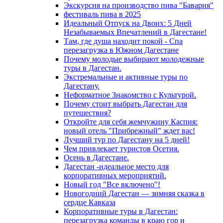
Экскурсия на производство пива "Бавария"
фестиваль пива в 2025
Идеальный Отпуск на Двоих: 5 Дней
Незабываемых Впечатлений в Дагестане!
Там, где душа находит покой - Спа
перезагрузка в Южном Дагестане
Почему молодые выбирают молодежные
туры в Дагестан.
Экстремальные и активные туры по
Дагестану.
Неформатное Знакомство с Культурой.
Почему стоит выбрать Дагестан для
путешествия?
Откройте для себя жемчужину Каспия:
новый отель "Прибрежный" ждет вас!
Лучший тур по Дагестану на 5 дней!
Чем привлекает туристов Осетия.
Осень в Дагестане.
Дагестан -идеальное место для
корпоративных мероприятий.
Новый год "Все включено"!
Новогодний Дагестан — зимняя сказка в
сердце Кавказа
Корпоративные туры в Дагестан:
перезагрузка команды в краю гор и