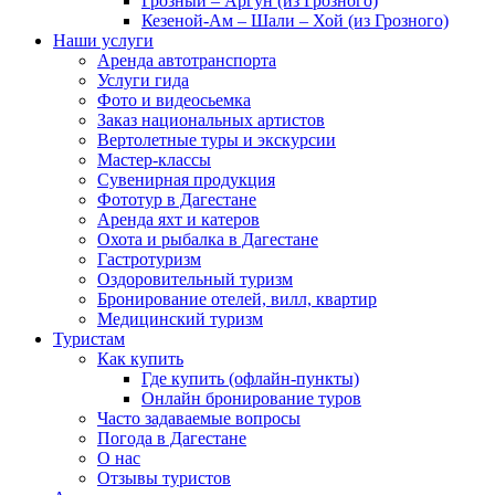
Грозный – Аргун (из Грозного)
Кезеной-Ам – Шали – Хой (из Грозного)
Наши услуги
Аренда автотранспорта
Услуги гида
Фото и видеосьемка
Заказ национальных артистов
Вертолетные туры и экскурсии
Мастер-классы
Сувенирная продукция
Фототур в Дагестане
Аренда яхт и катеров
Охота и рыбалка в Дагестане
Гастротуризм
Оздоровительный туризм
Бронирование отелей, вилл, квартир
Медицинский туризм
Туристам
Как купить
Где купить (офлайн-пункты)
Онлайн бронирование туров
Часто задаваемые вопросы
Погода в Дагестане
О нас
Отзывы туристов