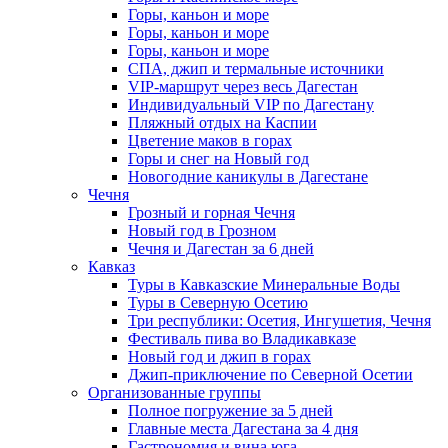
Горы, каньон и море
Горы, каньон и море
Горы, каньон и море
СПА, джип и термальные источники
VIP-маршрут через весь Дагестан
Индивидуальный VIP по Дагестану
Пляжный отдых на Каспии
Цветение маков в горах
Горы и снег на Новый год
Новогодние каникулы в Дагестане
Чечня
Грозный и горная Чечня
Новый год в Грозном
Чечня и Дагестан за 6 дней
Кавказ
Туры в Кавказские Минеральные Воды
Туры в Северную Осетию
Три республики: Осетия, Ингушетия, Чечня
Фестиваль пива во Владикавказе
Новый год и джип в горах
Джип-приключение по Северной Осетии
Организованные группы
Полное погружение за 5 дней
Главные места Дагестана за 4 дня
Гастрономия и вина юга