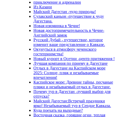
приключение и адреналин
Из Казани
Майский Дагестан -чудо природы!
Сулакский каньон -путешествие к чуду
Дагестана.
Новая изюминка в Чечне!
Новая достопримечательность в Чечне-
Английский замок
Русский Дубай - путешествие, которое
изменит ваше представление о Кавказе.
Окунуться в атмосферу чеченского
гостеприимства!
Новый курорт в Осетии -центр притяжения !
Лучшая компания по приему в Дагестане
Отдых в Дагестане на Каспийском море
2025: Солнце, пляж и незабываемые
впечатления!
Каспийское море: Древние тайны, песчаные
пляжи и незабываемый отдых в Дагестане.
Почему тур в Дагестан -лучший выбор для
отпуска?
Майский Дагестан:Встречай праздники
ярко! Незабываемый тур в Сердце Кавказа.
Куда поехать на выходные?
Восточная сказка, горящие огни, теплая