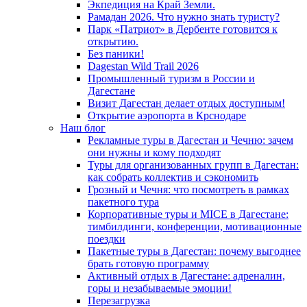
Экпедиция на Край Земли.
Рамадан 2026. Что нужно знать туристу?
Парк «Патриот» в Дербенте готовится к
открытию.
Без паники!
Dagestan Wild Trail 2026
Промышленный туризм в России и
Дагестане
Визит Дагестан делает отдых доступным!
Открытие аэропорта в Крснодаре
Наш блог
Рекламные туры в Дагестан и Чечню: зачем
они нужны и кому подходят
Туры для организованных групп в Дагестан:
как собрать коллектив и сэкономить
Грозный и Чечня: что посмотреть в рамках
пакетного тура
Корпоративные туры и MICE в Дагестане:
тимбилдинги, конференции, мотивационные
поездки
Пакетные туры в Дагестан: почему выгоднее
брать готовую программу
Активный отдых в Дагестане: адреналин,
горы и незабываемые эмоции!
Перезагрузка