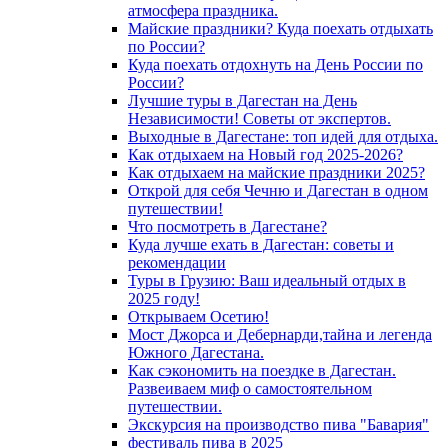
атмосфера праздника.
Майские праздники? Куда поехать отдыхать
по России?
Куда поехать отдохнуть на День России по
России?
Лучшие туры в Дагестан на День
Независимости! Советы от экспертов.
Выходные в Дагестане: топ идей для отдыха.
Как отдыхаем на Новый год 2025-2026?
Как отдыхаем на майские праздники 2025?
Открой для себя Чечню и Дагестан в одном
путешествии!
Что посмотреть в Дагестане?
Куда лучше ехать в Дагестан: советы и
рекомендации
Туры в Грузию: Ваш идеальный отдых в
2025 году!
Открываем Осетию!
Мост Джорса и Дебернарди,тайна и легенда
Южного Дагестана.
Как сэкономить на поездке в Дагестан.
Развеиваем миф о самостоятельном
путешествии.
Экскурсия на производство пива "Бавария"
фестиваль пива в 2025