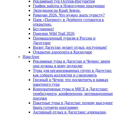
Рекламный тур Осетия-Ингушетия
График работы в Новогодние праздники
Экпедиция на Край Земли.
Рамадан 2026. Что нужно знать туристу?
Парк «Патриот» в Дербенте готовится к
открытию.
Без паники!
Dagestan Wild Trail 2026
Промышленный туризм в России и
Дагестане
Визит Дагестан делает отдых доступным!
Открытие аэропорта в Крснодаре
Наш блог
Рекламные туры в Дагестан и Чечню: зачем
они нужны и кому подходят
Туры для организованных групп в Дагестан:
как собрать коллектив и сэкономить
Грозный и Чечня: что посмотреть в рамках
пакетного тура
Корпоративные туры и MICE в Дагестане:
тимбилдинги, конференции, мотивационные
поездки
Пакетные туры в Дагестан: почему выгоднее
брать готовую программу
Активный отдых в Дагестане: адреналин,