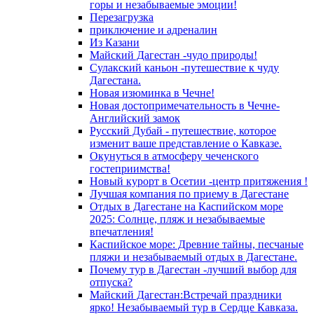
горы и незабываемые эмоции!
Перезагрузка
приключение и адреналин
Из Казани
Майский Дагестан -чудо природы!
Сулакский каньон -путешествие к чуду
Дагестана.
Новая изюминка в Чечне!
Новая достопримечательность в Чечне-
Английский замок
Русский Дубай - путешествие, которое
изменит ваше представление о Кавказе.
Окунуться в атмосферу чеченского
гостеприимства!
Новый курорт в Осетии -центр притяжения !
Лучшая компания по приему в Дагестане
Отдых в Дагестане на Каспийском море
2025: Солнце, пляж и незабываемые
впечатления!
Каспийское море: Древние тайны, песчаные
пляжи и незабываемый отдых в Дагестане.
Почему тур в Дагестан -лучший выбор для
отпуска?
Майский Дагестан:Встречай праздники
ярко! Незабываемый тур в Сердце Кавказа.