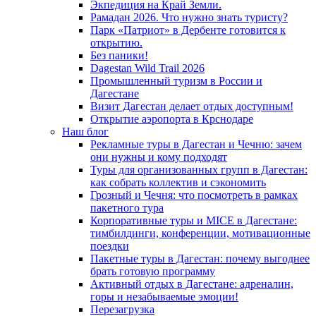
Экпедиция на Край Земли.
Рамадан 2026. Что нужно знать туристу?
Парк «Патриот» в Дербенте готовится к
открытию.
Без паники!
Dagestan Wild Trail 2026
Промышленный туризм в России и
Дагестане
Визит Дагестан делает отдых доступным!
Открытие аэропорта в Крснодаре
Наш блог
Рекламные туры в Дагестан и Чечню: зачем
они нужны и кому подходят
Туры для организованных групп в Дагестан:
как собрать коллектив и сэкономить
Грозный и Чечня: что посмотреть в рамках
пакетного тура
Корпоративные туры и MICE в Дагестане:
тимбилдинги, конференции, мотивационные
поездки
Пакетные туры в Дагестан: почему выгоднее
брать готовую программу
Активный отдых в Дагестане: адреналин,
горы и незабываемые эмоции!
Перезагрузка