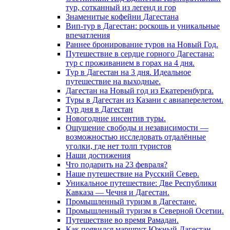
тур, сотканный из легенд и гор
Знаменитые кофейни Дагестана
Вип-тур в Дагестан: роскошь и уникальные
впечатления
Раннее бронирование туров на Новый Год.
Путешествие в сердце горного Дагестана:
тур с проживанием в горах на 4 дня.
Тур в Дагестан на 3 дня. Идеальное
путешествие на выходные.
Дагестан на Новый год из Екатеренбурга.
Туры в Дагестан из Казани с авиаперелетом.
Тур дня в Дагестан
Новогодние инсентив туры.
Ощущение свободы и независимости —
возможностью исследовать отдалённые
уголки, где нет толп туристов
Наши достижения
Что подарить на 23 февраля?
Наше путешествие на Русский Север.
Уникальное путешествие: Две Республики
Кавказа — Чечня и Дагестан.
Промышленный туризм в Дагестане.
Промышленный туризм в Северной Осетии.
Путешествие во время Рамадан.
Как появился маршрут Южный Дагестан.