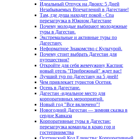
Идеальный Отпуск на Двоих: 5 Дней
Незабываемых Впечатлений в Дагестане!
Там, где душа находит покой - Спа
перезагрузка в Южном Дагестане
Почему молодые выбирают молодежные
туры в Дагестан.
Экстремальные и активные туры по
Дагестану.
Неформатное Знакомство с Культурой.
Почему стоит выбрать Дагестан для
путешествия?
Откройте для себя жемчужину Каспия:
новый отель "Прибрежный" ждет вас!
Лучший тур по Дагестану на 5 дней!
Чем привлекает туристов Осетия.
Осень в Дагестане.
Дагестан -идеальное место для
корпоративных мероприятий.
Новый год "Все включено"!
Новогодний Дагестан — зимняя сказка в
сердце Кавказа
Корпоративные туры в Дагестан:
перезагрузка команды в краю гор и
гостеприимства
Осетинский Код Единства: Корпоративный