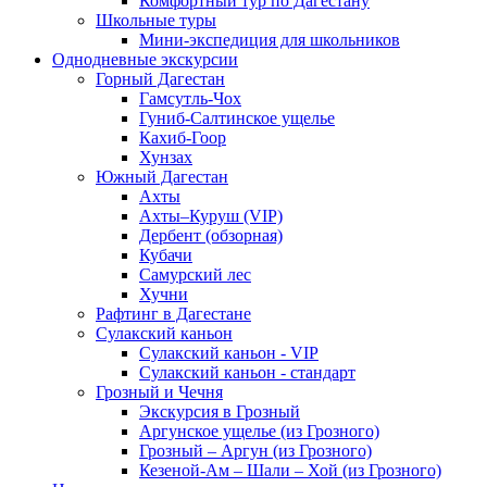
Комфортный тур по Дагестану
Школьные туры
Мини-экспедиция для школьников
Однодневные экскурсии
Горный Дагестан
Гамсутль-Чох
Гуниб-Салтинское ущелье
Кахиб-Гоор
Хунзах
Южный Дагестан
Ахты
Ахты–Куруш (VIP)
Дербент (обзорная)
Кубачи
Самурский лес
Хучни
Рафтинг в Дагестане
Сулакский каньон
Сулакский каньон - VIP
Сулакский каньон - стандарт
Грозный и Чечня
Экскурсия в Грозный
Аргунское ущелье (из Грозного)
Грозный – Аргун (из Грозного)
Кезеной-Ам – Шали – Хой (из Грозного)