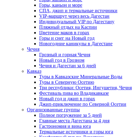
Горы, каньон и море
СПА, джип и термальные источники
VIP-маршрут через весь Дагестан
Индивидуальный VIP по Дагестану
Пляжный отдых на Каспии
Цветение маков в горах
Горы и снег на Новый год
Новогодние каникулы в Дагестане
Чечня
Грозный и горная Чечня
Новый год в Грозном
Чечня и Дагестан за 6 дней
Кавказ
Туры в Кавказские Минеральные Воды
Туры в Северную Осетию
Три республики: Осетия, Ингушетия, Чечня
Фестиваль пива во Владикавказе
Новый год и джип в горах
Джип-приключение по Северной Осетии
Организованные группы
Полное погружение за 5 дней
Главные места Дагестана за 4 дня
Гастрономия и вина юга
Термальные источники и горы юга