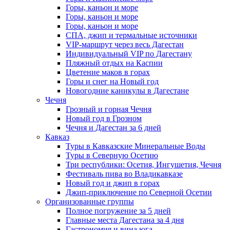
Горы, каньон и море
Горы, каньон и море
Горы, каньон и море
СПА, джип и термальные источники
VIP-маршрут через весь Дагестан
Индивидуальный VIP по Дагестану
Пляжный отдых на Каспии
Цветение маков в горах
Горы и снег на Новый год
Новогодние каникулы в Дагестане
Чечня
Грозный и горная Чечня
Новый год в Грозном
Чечня и Дагестан за 6 дней
Кавказ
Туры в Кавказские Минеральные Воды
Туры в Северную Осетию
Три республики: Осетия, Ингушетия, Чечня
Фестиваль пива во Владикавказе
Новый год и джип в горах
Джип-приключение по Северной Осетии
Организованные группы
Полное погружение за 5 дней
Главные места Дагестана за 4 дня
Гастрономия и вина юга