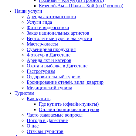
Грозный – Аргун (из Грозного)
Кезеной-Ам – Шали – Хой (из Грозного)
Наши услуги
Аренда автотранспорта
Услуги гида
Фото и видеосьемка
Заказ национальных артистов
Вертолетные туры и экскурсии
Мастер-классы
Сувенирная продукция
Фототур в Дагестане
Аренда яхт и катеров
Охота и рыбалка в Дагестане
Гастротуризм
Оздоровительный туризм
Бронирование отелей, вилл, квартир
Медицинский туризм
Туристам
Как купить
Где купить (офлайн-пункты)
Онлайн бронирование туров
Часто задаваемые вопросы
Погода в Дагестане
О нас
Отзывы туристов