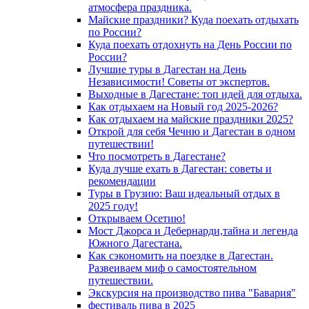
атмосфера праздника.
Майские праздники? Куда поехать отдыхать
по России?
Куда поехать отдохнуть на День России по
России?
Лучшие туры в Дагестан на День
Независимости! Советы от экспертов.
Выходные в Дагестане: топ идей для отдыха.
Как отдыхаем на Новый год 2025-2026?
Как отдыхаем на майские праздники 2025?
Открой для себя Чечню и Дагестан в одном
путешествии!
Что посмотреть в Дагестане?
Куда лучше ехать в Дагестан: советы и
рекомендации
Туры в Грузию: Ваш идеальный отдых в
2025 году!
Открываем Осетию!
Мост Джорса и Дебернарди,тайна и легенда
Южного Дагестана.
Как сэкономить на поездке в Дагестан.
Развеиваем миф о самостоятельном
путешествии.
Экскурсия на производство пива "Бавария"
фестиваль пива в 2025