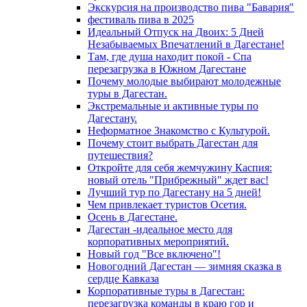
Экскурсия на производство пива "Бавария"
фестиваль пива в 2025
Идеальный Отпуск на Двоих: 5 Дней
Незабываемых Впечатлений в Дагестане!
Там, где душа находит покой - Спа
перезагрузка в Южном Дагестане
Почему молодые выбирают молодежные
туры в Дагестан.
Экстремальные и активные туры по
Дагестану.
Неформатное Знакомство с Культурой.
Почему стоит выбрать Дагестан для
путешествия?
Откройте для себя жемчужину Каспия:
новый отель "Прибрежный" ждет вас!
Лучший тур по Дагестану на 5 дней!
Чем привлекает туристов Осетия.
Осень в Дагестане.
Дагестан -идеальное место для
корпоративных мероприятий.
Новый год "Все включено"!
Новогодний Дагестан — зимняя сказка в
сердце Кавказа
Корпоративные туры в Дагестан:
перезагрузка команды в краю гор и