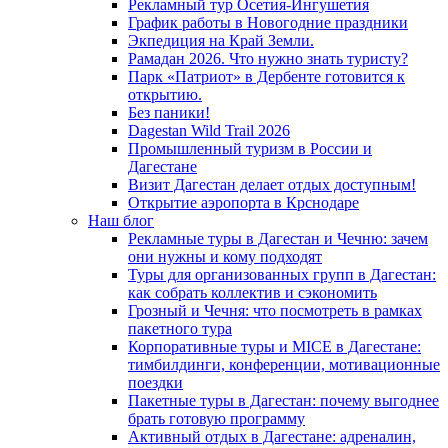
Рекламный тур Осетия-Ингушетия
График работы в Новогодние праздники
Экпедиция на Край Земли.
Рамадан 2026. Что нужно знать туристу?
Парк «Патриот» в Дербенте готовится к
открытию.
Без паники!
Dagestan Wild Trail 2026
Промышленный туризм в России и
Дагестане
Визит Дагестан делает отдых доступным!
Открытие аэропорта в Крснодаре
Наш блог
Рекламные туры в Дагестан и Чечню: зачем
они нужны и кому подходят
Туры для организованных групп в Дагестан:
как собрать коллектив и сэкономить
Грозный и Чечня: что посмотреть в рамках
пакетного тура
Корпоративные туры и MICE в Дагестане:
тимбилдинги, конференции, мотивационные
поездки
Пакетные туры в Дагестан: почему выгоднее
брать готовую программу
Активный отдых в Дагестане: адреналин,