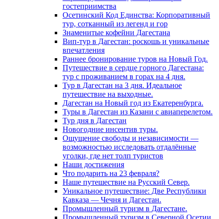
гостеприимства
Осетинский Код Единства: Корпоративный
тур, сотканный из легенд и гор
Знаменитые кофейни Дагестана
Вип-тур в Дагестан: роскошь и уникальные
впечатления
Раннее бронирование туров на Новый Год.
Путешествие в сердце горного Дагестана:
тур с проживанием в горах на 4 дня.
Тур в Дагестан на 3 дня. Идеальное
путешествие на выходные.
Дагестан на Новый год из Екатеренбурга.
Туры в Дагестан из Казани с авиаперелетом.
Тур дня в Дагестан
Новогодние инсентив туры.
Ощущение свободы и независимости —
возможностью исследовать отдалённые
уголки, где нет толп туристов
Наши достижения
Что подарить на 23 февраля?
Наше путешествие на Русский Север.
Уникальное путешествие: Две Республики
Кавказа — Чечня и Дагестан.
Промышленный туризм в Дагестане.
Промышленный туризм в Северной Осетии.