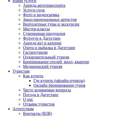
Наши услуги
Аренда автотранспорта
Услуги гида
Фото и видеосьемка
Заказ национальных артистов
Вертолетные туры и экскурсии
Мастер-классы
Сувенирная продукция
Фототур в Дагестане
Аренда яхт и катеров
Охота и рыбалка в Дагестане
Гастротуризм
Оздоровительный туризм
Бронирование отелей, вилл, квартир
Медицинский туризм
Туристам
Как купить
Где купить (офлайн-пункты)
Онлайн бронирование туров
Часто задаваемые вопросы
Погода в Дагестане
О нас
Отзывы туристов
Агентствам
Контакты (B2B)