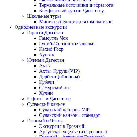
Термальные источники и горы юга
Комфортный тур по Дагестану
Школьные туры
Мини-экспедиция для школьников
Однодневные экскурсии
Горный Дагестан
Гамсутль-Чох
Гуниб-Салтинское ущелье
Кахиб-Гоор
Хунзах
Южный Дагестан
Ахты
Ахты–Куруш (VIP)
Дербент (обзорная)
Кубачи
Самурский лес
Хучни
Рафтинг в Дагестане
Сулакский каньон
Сулакский каньон - VIP
Сулакский каньон - стандарт
Грозный и Чечня
Экскурсия в Грозный
Аргунское ущелье (из Грозного)