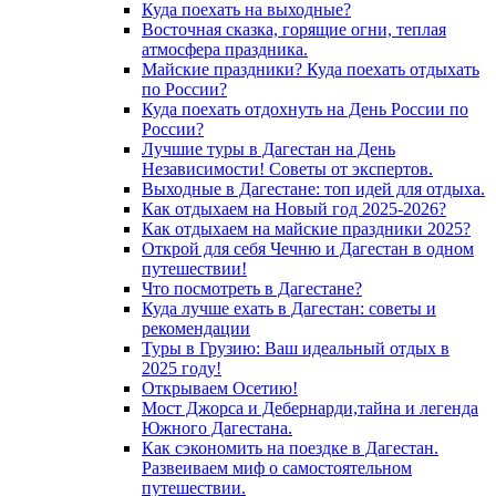
Куда поехать на выходные?
Восточная сказка, горящие огни, теплая
атмосфера праздника.
Майские праздники? Куда поехать отдыхать
по России?
Куда поехать отдохнуть на День России по
России?
Лучшие туры в Дагестан на День
Независимости! Советы от экспертов.
Выходные в Дагестане: топ идей для отдыха.
Как отдыхаем на Новый год 2025-2026?
Как отдыхаем на майские праздники 2025?
Открой для себя Чечню и Дагестан в одном
путешествии!
Что посмотреть в Дагестане?
Куда лучше ехать в Дагестан: советы и
рекомендации
Туры в Грузию: Ваш идеальный отдых в
2025 году!
Открываем Осетию!
Мост Джорса и Дебернарди,тайна и легенда
Южного Дагестана.
Как сэкономить на поездке в Дагестан.
Развеиваем миф о самостоятельном
путешествии.