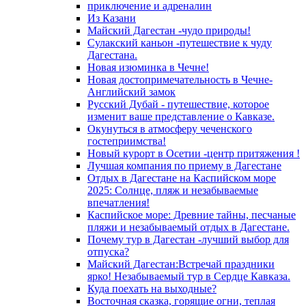
приключение и адреналин
Из Казани
Майский Дагестан -чудо природы!
Сулакский каньон -путешествие к чуду
Дагестана.
Новая изюминка в Чечне!
Новая достопримечательность в Чечне-
Английский замок
Русский Дубай - путешествие, которое
изменит ваше представление о Кавказе.
Окунуться в атмосферу чеченского
гостеприимства!
Новый курорт в Осетии -центр притяжения !
Лучшая компания по приему в Дагестане
Отдых в Дагестане на Каспийском море
2025: Солнце, пляж и незабываемые
впечатления!
Каспийское море: Древние тайны, песчаные
пляжи и незабываемый отдых в Дагестане.
Почему тур в Дагестан -лучший выбор для
отпуска?
Майский Дагестан:Встречай праздники
ярко! Незабываемый тур в Сердце Кавказа.
Куда поехать на выходные?
Восточная сказка, горящие огни, теплая