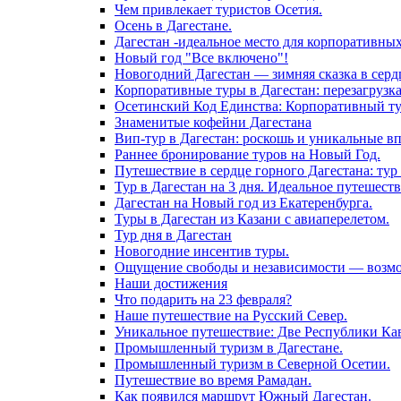
Чем привлекает туристов Осетия.
Осень в Дагестане.
Дагестан -идеальное место для корпоративны
Новый год "Все включено"!
Новогодний Дагестан — зимняя сказка в серд
Корпоративные туры в Дагестан: перезагрузк
Осетинский Код Единства: Корпоративный тур
Знаменитые кофейни Дагестана
Вип-тур в Дагестан: роскошь и уникальные в
Раннее бронирование туров на Новый Год.
Путешествие в сердце горного Дагестана: тур 
Тур в Дагестан на 3 дня. Идеальное путешест
Дагестан на Новый год из Екатеренбурга.
Туры в Дагестан из Казани с авиаперелетом.
Тур дня в Дагестан
Новогодние инсентив туры.
Ощущение свободы и независимости — возмож
Наши достижения
Что подарить на 23 февраля?
Наше путешествие на Русский Север.
Уникальное путешествие: Две Республики Кав
Промышленный туризм в Дагестане.
Промышленный туризм в Северной Осетии.
Путешествие во время Рамадан.
Как появился маршрут Южный Дагестан.