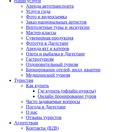
Наши услуги
Аренда автотранспорта
Услуги гида
Фото и видеосьемка
Заказ национальных артистов
Вертолетные туры и экскурсии
Мастер-классы
Сувенирная продукция
Фототур в Дагестане
Аренда яхт и катеров
Охота и рыбалка в Дагестане
Гастротуризм
Оздоровительный туризм
Бронирование отелей, вилл, квартир
Медицинский туризм
Туристам
Как купить
Где купить (офлайн-пункты)
Онлайн бронирование туров
Часто задаваемые вопросы
Погода в Дагестане
О нас
Отзывы туристов
Агентствам
Контакты (B2B)