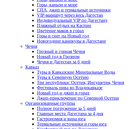
Горы, каньон и море
СПА, джип и термальные источники
VIP-маршрут через весь Дагестан
Индивидуальный VIP по Дагестану
Пляжный отдых на Каспии
Цветение маков в горах
Горы и снег на Новый год
Новогодние каникулы в Дагестане
Чечня
Грозный и горная Чечня
Новый год в Грозном
Чечня и Дагестан за 6 дней
Кавказ
Туры в Кавказские Минеральные Воды
Туры в Северную Осетию
Три республики: Осетия, Ингушетия, Чечня
Фестиваль пива во Владикавказе
Новый год и джип в горах
Джип-приключение по Северной Осетии
Организованные группы
Полное погружение за 5 дней
Главные места Дагестана за 4 дня
Гастрономия и вина юга
Термальные источники и горы юга