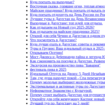
Куда поехать на выходные?
Восточная сказка, горящие огни, теплая атмос
Майские праздники? Куда поехать отдыхать п
Куда поехать отдохнуть на День России по Ро
Лучшие туры в Дагестан на День Независимос
Выходные в Дагестане: топ идей для отдыха.
Как отдыхаем на Новый год 2025-2026?
Как отдыхаем на майские праздники 2025?
Открой для себя Чечню и Дагестан в одном п
Что посмотреть в Дагестане?
Куда лучше ехать в Дагестан: советы и реком
Туры в Грузию: Ваш идеальный отдых в 2025 
Открываем Осетию!
Мост Джорса и Дебернарди,тайна и легенда 
Как сэкономить на поездке в Дагестан. Разве
Экскурсия на производство пива "Бавария"
фестиваль пива в 2025
Идеальный Отпуск на Двоих: 5 Дней Незабыв
Там, где душа находит покой - Спа перезагру
Почему молодые выбирают молодежные туры 
Экстремальные и активные туры по Дагестану
Неформатное Знакомство с Культурой.
Почему стоит выбрать Дагестан для путешест
Откройте для себя жемчужину Каспия: новый
Лучший тур по Дагестану на 5 дней!