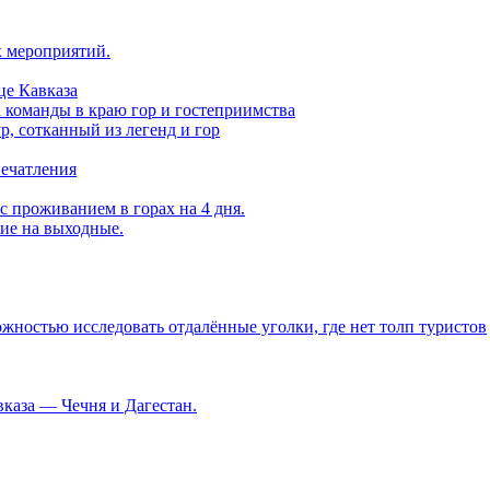
х мероприятий.
це Кавказа
а команды в краю гор и гостеприимства
, сотканный из легенд и гор
печатления
с проживанием в горах на 4 дня.
вие на выходные.
ностью исследовать отдалённые уголки, где нет толп туристов
каза — Чечня и Дагестан.