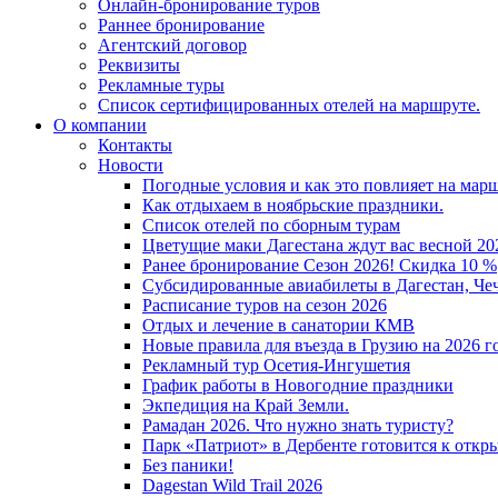
Онлайн-бронирование туров
Раннее бронирование
Агентский договор
Реквизиты
Рекламные туры
Список сертифицированных отелей на маршруте.
О компании
Контакты
Новости
Погодные условия и как это повлияет на мар
Как отдыхаем в ноябрьские праздники.
Список отелей по сборным турам
Цветущие маки Дагестана ждут вас весной 202
Ранее бронирование Сезон 2026! Скидка 10 %
Субсидированные авиабилеты в Дагестан, Че
Расписание туров на сезон 2026
Отдых и лечение в санатории КМВ
Новые правила для въезда в Грузию на 2026 г
Рекламный тур Осетия-Ингушетия
График работы в Новогодние праздники
Экпедиция на Край Земли.
Рамадан 2026. Что нужно знать туристу?
Парк «Патриот» в Дербенте готовится к откр
Без паники!
Dagestan Wild Trail 2026