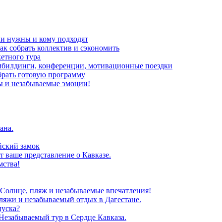
ни нужны и кому подходят
ак собрать коллектив и сэкономить
кетного тура
мбилдинги, конференции, мотивационные поездки
брать готовую программу
ы и незабываемые эмоции!
ана.
йский замок
т ваше представление о Кавказе.
мства!
 Солнце, пляж и незабываемые впечатления!
ляжи и незабываемый отдых в Дагестане.
пуска?
Незабываемый тур в Сердце Кавказа.