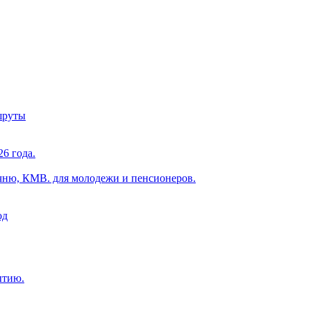
шруты
6 года.
чню, КМВ. для молодежи и пенсионеров.
од
ытию.