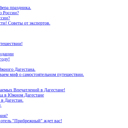
фера праздника.
о России?
ссии?
ти! Советы от экспертов.
утешествии!
ендации
году!
Южного Дагестана.
иваем миф о самостоятельном путешествии.
аемых Впечатлений в Дагестане!
зка в Южном Дагестане
в Дагестан.
.
вия?
 отель "Прибрежный" ждет вас!