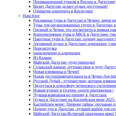
Промышленный туризм в России и Дагестане
Визит Дагестан делает отдых доступным!
Открытие аэропорта в Крснодаре
Наш блог
Рекламные туры в Дагестан и Чечню: зачем о
Туры для организованных групп в Дагестан: к
Грозный и Чечня: что посмотреть в рамках па
Корпоративные туры и MICE в Дагестане: ти
Пакетные туры в Дагестан: почему выгоднее 
Активный отдых в Дагестане: адреналин, гор
Перезагрузка
приключение и адреналин
Из Казани
Майский Дагестан -чудо природы!
Сулакский каньон -путешествие к чуду Дагест
Новая изюминка в Чечне!
Новая достопримечательность в Чечне-Англи
Русский Дубай - путешествие, которое измени
Окунуться в атмосферу чеченского гостеприи
Новый курорт в Осетии -центр притяжения !
Лучшая компания по приему в Дагестане
Отдых в Дагестане на Каспийском море 2025:
Каспийское море: Древние тайны, песчаные п
Почему тур в Дагестан -лучший выбор для от
Майский Дагестан:Встречай праздники ярко! 