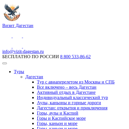
Визит Дагестан
info@vizit-dagestan.ru
БЕСПЛАТНО ПО РОССИИ
8 800 533-86-62
Туры
Дагестан
Тур с авиаперелетом из Москвы и СПБ
Все включено – весь Дагестан
Активный отдых в Дагестане
Индивидуальный классический тур
Аулы, каньоны и горные дороги
Дагестан: открытия и приключения
Горы, аулы и Каспий
Горы и Каспийское море
Горы, каньон и море
Горы, каньон и море