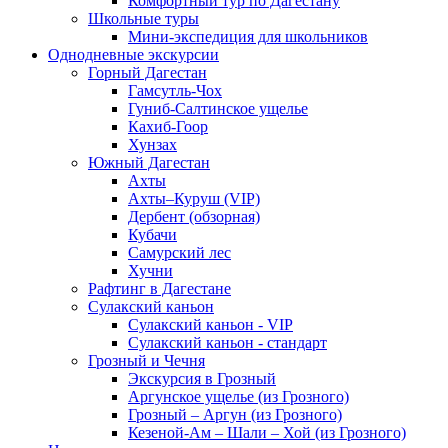
Комфортный тур по Дагестану
Школьные туры
Мини-экспедиция для школьников
Однодневные экскурсии
Горный Дагестан
Гамсутль-Чох
Гуниб-Салтинское ущелье
Кахиб-Гоор
Хунзах
Южный Дагестан
Ахты
Ахты–Куруш (VIP)
Дербент (обзорная)
Кубачи
Самурский лес
Хучни
Рафтинг в Дагестане
Сулакский каньон
Сулакский каньон - VIP
Сулакский каньон - стандарт
Грозный и Чечня
Экскурсия в Грозный
Аргунское ущелье (из Грозного)
Грозный – Аргун (из Грозного)
Кезеной-Ам – Шали – Хой (из Грозного)