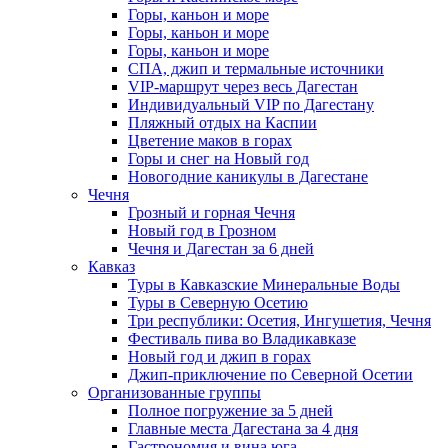
Горы, каньон и море
Горы, каньон и море
Горы, каньон и море
СПА, джип и термальные источники
VIP-маршрут через весь Дагестан
Индивидуальный VIP по Дагестану
Пляжный отдых на Каспии
Цветение маков в горах
Горы и снег на Новый год
Новогодние каникулы в Дагестане
Чечня
Грозный и горная Чечня
Новый год в Грозном
Чечня и Дагестан за 6 дней
Кавказ
Туры в Кавказские Минеральные Воды
Туры в Северную Осетию
Три республики: Осетия, Ингушетия, Чечня
Фестиваль пива во Владикавказе
Новый год и джип в горах
Джип-приключение по Северной Осетии
Организованные группы
Полное погружение за 5 дней
Главные места Дагестана за 4 дня
Гастрономия и вина юга