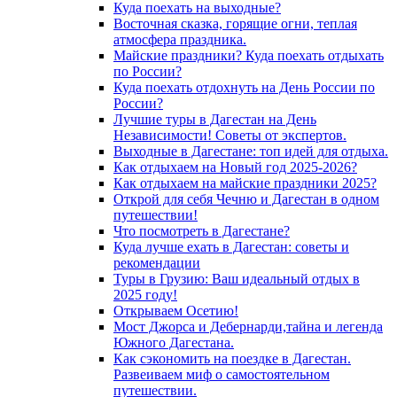
Куда поехать на выходные?
Восточная сказка, горящие огни, теплая
атмосфера праздника.
Майские праздники? Куда поехать отдыхать
по России?
Куда поехать отдохнуть на День России по
России?
Лучшие туры в Дагестан на День
Независимости! Советы от экспертов.
Выходные в Дагестане: топ идей для отдыха.
Как отдыхаем на Новый год 2025-2026?
Как отдыхаем на майские праздники 2025?
Открой для себя Чечню и Дагестан в одном
путешествии!
Что посмотреть в Дагестане?
Куда лучше ехать в Дагестан: советы и
рекомендации
Туры в Грузию: Ваш идеальный отдых в
2025 году!
Открываем Осетию!
Мост Джорса и Дебернарди,тайна и легенда
Южного Дагестана.
Как сэкономить на поездке в Дагестан.
Развеиваем миф о самостоятельном
путешествии.