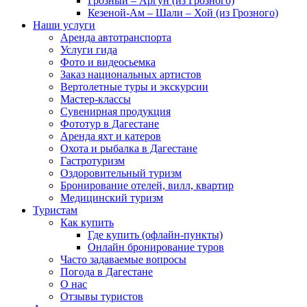
Грозный – Аргун (из Грозного)
Кезеной-Ам – Шали – Хой (из Грозного)
Наши услуги
Аренда автотранспорта
Услуги гида
Фото и видеосьемка
Заказ национальных артистов
Вертолетные туры и экскурсии
Мастер-классы
Сувенирная продукция
Фототур в Дагестане
Аренда яхт и катеров
Охота и рыбалка в Дагестане
Гастротуризм
Оздоровительный туризм
Бронирование отелей, вилл, квартир
Медицинский туризм
Туристам
Как купить
Где купить (офлайн-пункты)
Онлайн бронирование туров
Часто задаваемые вопросы
Погода в Дагестане
О нас
Отзывы туристов