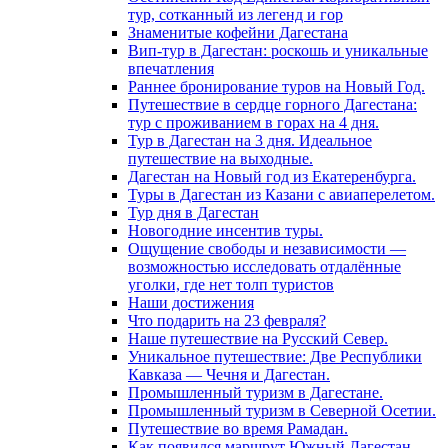
тур, сотканный из легенд и гор
Знаменитые кофейни Дагестана
Вип-тур в Дагестан: роскошь и уникальные
впечатления
Раннее бронирование туров на Новый Год.
Путешествие в сердце горного Дагестана:
тур с проживанием в горах на 4 дня.
Тур в Дагестан на 3 дня. Идеальное
путешествие на выходные.
Дагестан на Новый год из Екатеренбурга.
Туры в Дагестан из Казани с авиаперелетом.
Тур дня в Дагестан
Новогодние инсентив туры.
Ощущение свободы и независимости —
возможностью исследовать отдалённые
уголки, где нет толп туристов
Наши достижения
Что подарить на 23 февраля?
Наше путешествие на Русский Север.
Уникальное путешествие: Две Республики
Кавказа — Чечня и Дагестан.
Промышленный туризм в Дагестане.
Промышленный туризм в Северной Осетии.
Путешествие во время Рамадан.
Как появился маршрут Южный Дагестан.