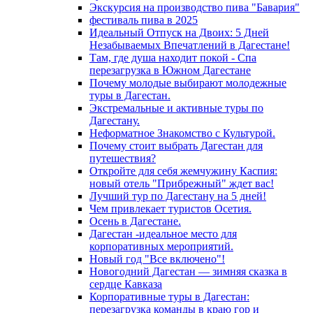
Экскурсия на производство пива "Бавария"
фестиваль пива в 2025
Идеальный Отпуск на Двоих: 5 Дней
Незабываемых Впечатлений в Дагестане!
Там, где душа находит покой - Спа
перезагрузка в Южном Дагестане
Почему молодые выбирают молодежные
туры в Дагестан.
Экстремальные и активные туры по
Дагестану.
Неформатное Знакомство с Культурой.
Почему стоит выбрать Дагестан для
путешествия?
Откройте для себя жемчужину Каспия:
новый отель "Прибрежный" ждет вас!
Лучший тур по Дагестану на 5 дней!
Чем привлекает туристов Осетия.
Осень в Дагестане.
Дагестан -идеальное место для
корпоративных мероприятий.
Новый год "Все включено"!
Новогодний Дагестан — зимняя сказка в
сердце Кавказа
Корпоративные туры в Дагестан:
перезагрузка команды в краю гор и