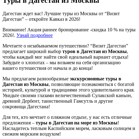
Туры в Дагестан из Москвы
Дагестан ждет вас! Лучшие туры из Москвы от “Визит
Дагестан” – откройте Кавказ в 2026!
Внимание! Акция раннее бронирование -скидка 10 % на туры
2026!.
Узнай подробнее
Мечтаете о незабываемом путешествии? “Визит Дагестан”
предлагает широкий выбор
туров в Дагестан из Москвы
,
чтобы каждый мог найти свой идеальный вариант отдыха!
Забудьте о хлопотах – мы возьмем на себя организацию
вашего путешествия от начала и до конца!
Мы предлагаем разнообразные
экскурсионные туры в
Дагестан из Москвы
, позволяющие познакомиться с богатой
историей, культурой и традициями этого удивительного края.
Увидьте своими глазами величественный Сулакский каньон,
древний Дербент, таинственный Гамсутль и другие
сокровища Дагестана!
Для тех, кто мечтает о пляжном отдыхе, у нас есть отличные
предложения –
туры в Дагестан на море из Москвы
!
Насладитесь теплым Каспийским морем, ласковым солнцем и
свежим морским воздухом!