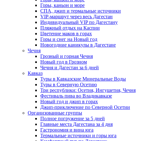
Горы, каньон и море
СПА, джип и термальные источники
VIP-маршрут через весь Дагестан
Индивидуальный VIP по Дагестану
Пляжный отдых на Каспии
Цветение маков в горах
Горы и снег на Новый год
Новогодние каникулы в Дагестане
Чечня
Грозный и горная Чечня
Новый год в Грозном
Чечня и Дагестан за 6 дней
Кавказ
Туры в Кавказские Минеральные Воды
Туры в Северную Осетию
Три республики: Осетия, Ингушетия, Чечня
Фестиваль пива во Владикавказе
Новый год и джип в горах
Джип-приключение по Северной Осетии
Организованные группы
Полное погружение за 5 дней
Главные места Дагестана за 4 дня
Гастрономия и вина юга
Термальные источники и горы юга