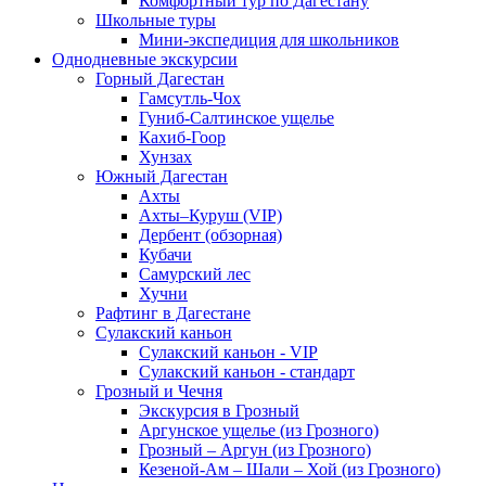
Комфортный тур по Дагестану
Школьные туры
Мини-экспедиция для школьников
Однодневные экскурсии
Горный Дагестан
Гамсутль-Чох
Гуниб-Салтинское ущелье
Кахиб-Гоор
Хунзах
Южный Дагестан
Ахты
Ахты–Куруш (VIP)
Дербент (обзорная)
Кубачи
Самурский лес
Хучни
Рафтинг в Дагестане
Сулакский каньон
Сулакский каньон - VIP
Сулакский каньон - стандарт
Грозный и Чечня
Экскурсия в Грозный
Аргунское ущелье (из Грозного)
Грозный – Аргун (из Грозного)
Кезеной-Ам – Шали – Хой (из Грозного)