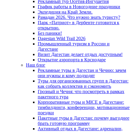
Рекламный тур Осетия-Ингушетия
График работы в Новогодние праздники
Экпедиция на Край Земли.
Рамадан 2026. Что нужно знать туристу?
Парк «Патриот» в Дербенте готовится к
открытию.
Без паники!
Dagestan Wild Trail 2026
Промышленный туризм в России и
Дагестане
Визит Дагестан делает отдых доступным!
Открытие аэропорта в Крснодаре
Наш блог
Рекламные туры в Дагестан и Чечню: зачем
они нужны и кому подходят
Туры для организованных групп в Дагестан:
как собрать коллектив и сэкономить
Грозный и Чечня: что посмотреть в рамках
пакетного тура
Корпоративные туры и MICE в Дагестане:
тимбилдинги, конференции, мотивационные
поездки
Пакетные туры в Дагестан: почему выгоднее
брать готовую программу
Активный отдых в Дагестане: адреналин,