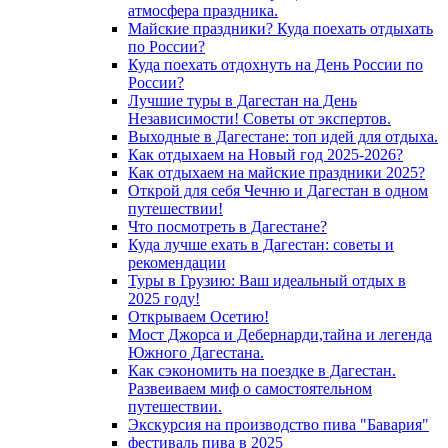
атмосфера праздника.
Майские праздники? Куда поехать отдыхать
по России?
Куда поехать отдохнуть на День России по
России?
Лучшие туры в Дагестан на День
Независимости! Советы от экспертов.
Выходные в Дагестане: топ идей для отдыха.
Как отдыхаем на Новый год 2025-2026?
Как отдыхаем на майские праздники 2025?
Открой для себя Чечню и Дагестан в одном
путешествии!
Что посмотреть в Дагестане?
Куда лучше ехать в Дагестан: советы и
рекомендации
Туры в Грузию: Ваш идеальный отдых в
2025 году!
Открываем Осетию!
Мост Джорса и Дебернарди,тайна и легенда
Южного Дагестана.
Как сэкономить на поездке в Дагестан.
Развеиваем миф о самостоятельном
путешествии.
Экскурсия на производство пива "Бавария"
фестиваль пива в 2025