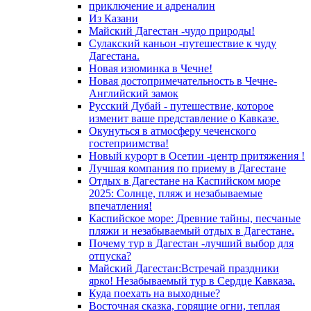
приключение и адреналин
Из Казани
Майский Дагестан -чудо природы!
Сулакский каньон -путешествие к чуду
Дагестана.
Новая изюминка в Чечне!
Новая достопримечательность в Чечне-
Английский замок
Русский Дубай - путешествие, которое
изменит ваше представление о Кавказе.
Окунуться в атмосферу чеченского
гостеприимства!
Новый курорт в Осетии -центр притяжения !
Лучшая компания по приему в Дагестане
Отдых в Дагестане на Каспийском море
2025: Солнце, пляж и незабываемые
впечатления!
Каспийское море: Древние тайны, песчаные
пляжи и незабываемый отдых в Дагестане.
Почему тур в Дагестан -лучший выбор для
отпуска?
Майский Дагестан:Встречай праздники
ярко! Незабываемый тур в Сердце Кавказа.
Куда поехать на выходные?
Восточная сказка, горящие огни, теплая