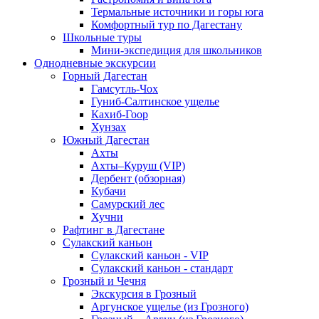
Термальные источники и горы юга
Комфортный тур по Дагестану
Школьные туры
Мини-экспедиция для школьников
Однодневные экскурсии
Горный Дагестан
Гамсутль-Чох
Гуниб-Салтинское ущелье
Кахиб-Гоор
Хунзах
Южный Дагестан
Ахты
Ахты–Куруш (VIP)
Дербент (обзорная)
Кубачи
Самурский лес
Хучни
Рафтинг в Дагестане
Сулакский каньон
Сулакский каньон - VIP
Сулакский каньон - стандарт
Грозный и Чечня
Экскурсия в Грозный
Аргунское ущелье (из Грозного)