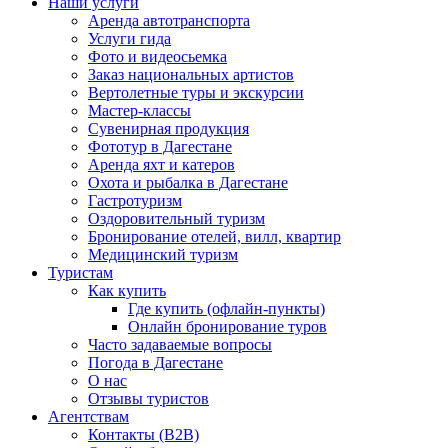
Наши услуги
Аренда автотранспорта
Услуги гида
Фото и видеосьемка
Заказ национальных артистов
Вертолетные туры и экскурсии
Мастер-классы
Сувенирная продукция
Фототур в Дагестане
Аренда яхт и катеров
Охота и рыбалка в Дагестане
Гастротуризм
Оздоровительный туризм
Бронирование отелей, вилл, квартир
Медицинский туризм
Туристам
Как купить
Где купить (офлайн-пункты)
Онлайн бронирование туров
Часто задаваемые вопросы
Погода в Дагестане
О нас
Отзывы туристов
Агентствам
Контакты (B2B)