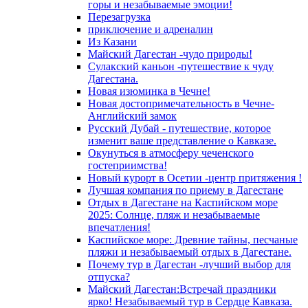
горы и незабываемые эмоции!
Перезагрузка
приключение и адреналин
Из Казани
Майский Дагестан -чудо природы!
Сулакский каньон -путешествие к чуду
Дагестана.
Новая изюминка в Чечне!
Новая достопримечательность в Чечне-
Английский замок
Русский Дубай - путешествие, которое
изменит ваше представление о Кавказе.
Окунуться в атмосферу чеченского
гостеприимства!
Новый курорт в Осетии -центр притяжения !
Лучшая компания по приему в Дагестане
Отдых в Дагестане на Каспийском море
2025: Солнце, пляж и незабываемые
впечатления!
Каспийское море: Древние тайны, песчаные
пляжи и незабываемый отдых в Дагестане.
Почему тур в Дагестан -лучший выбор для
отпуска?
Майский Дагестан:Встречай праздники
ярко! Незабываемый тур в Сердце Кавказа.