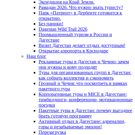
Экпедиция на Край Земли.
Рамадан 2026. Что нужно знать туристу?
Парк «Патриот» в Дербенте готовится к
открытию.
Без паники!
Dagestan Wild Trail 2026
Промышленный туризм в России и
Дагестане
Визит Дагестан делает отдых доступным!
Открытие аэропорта в Крснодаре
Наш блог
Рекламные туры в Дагестан и Чечню: зачем
они нужны и кому подходят
Туры для организованных групп в Дагестан:
как собрать коллектив и сэкономить
Грозный и Чечня: что посмотреть в рамках
пакетного тура
Корпоративные туры и MICE в Дагестане:
тимбилдинги, конференции, мотивационные
поездки
Пакетные туры в Дагестан: почему выгоднее
брать готовую программу
Активный отдых в Дагестане: адреналин,
горы и незабываемые эмоции!
Перезагрузка