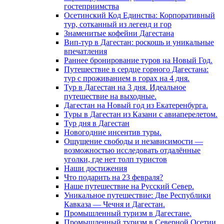
гостеприимства
Осетинский Код Единства: Корпоративный
тур, сотканный из легенд и гор
Знаменитые кофейни Дагестана
Вип-тур в Дагестан: роскошь и уникальные
впечатления
Раннее бронирование туров на Новый Год.
Путешествие в сердце горного Дагестана:
тур с проживанием в горах на 4 дня.
Тур в Дагестан на 3 дня. Идеальное
путешествие на выходные.
Дагестан на Новый год из Екатеренбурга.
Туры в Дагестан из Казани с авиаперелетом.
Тур дня в Дагестан
Новогодние инсентив туры.
Ощущение свободы и независимости —
возможностью исследовать отдалённые
уголки, где нет толп туристов
Наши достижения
Что подарить на 23 февраля?
Наше путешествие на Русский Север.
Уникальное путешествие: Две Республики
Кавказа — Чечня и Дагестан.
Промышленный туризм в Дагестане.
Промышленный туризм в Северной Осетии.