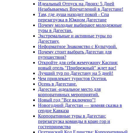
Идеальный Отпуск на Двоих: 5 Дней
Незабываемых Впечатлений в Дагестане!
Там, где душа находит покой - Спа
перезагрузка в Южном Дагестане
Почему молодые выбирают молодежные
туры в Дагестан.
Экстремальные и активные туры по
Дагестану.
Неформатное Знакомство с Культурой.
Почему стоит выбрать Дагестан для
путешествия?
Откройте для себя жемчужину Каспия:
новый отель "Прибрежный" ждет вас!
Лучший тур по Дагестану на 5 дней!
Чем привлекает туристов Осетия.
Осень в Дагестане.
Дагестан -идеальное место для
корпоративных мероприятий.
Новый год "Все включено"!
Новогодний Дагестан — зимняя сказка в
сердце Кавказа
Корпоративные туры в Дагестан:
перезагрузка команды в краю гор и
гостеприимства
Осетинский Код Единства: Корпоративный