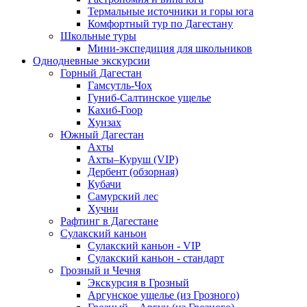
Термальные источники и горы юга
Комфортный тур по Дагестану
Школьные туры
Мини-экспедиция для школьников
Однодневные экскурсии
Горный Дагестан
Гамсутль-Чох
Гуниб-Салтинское ущелье
Кахиб-Гоор
Хунзах
Южный Дагестан
Ахты
Ахты–Куруш (VIP)
Дербент (обзорная)
Кубачи
Самурский лес
Хучни
Рафтинг в Дагестане
Сулакский каньон
Сулакский каньон - VIP
Сулакский каньон - стандарт
Грозный и Чечня
Экскурсия в Грозный
Аргунское ущелье (из Грозного)