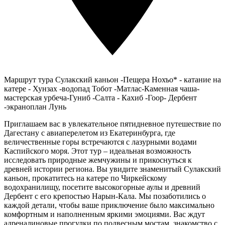
Маршрут тура
Сулакский каньон -Пещера Нохъо* - катание на
катере - Хунзах -водопад Тобот -Матлас-Каменная чаша-
мастерская урбеча-Гуниб -Салта - Кахиб -Гоор- Дербент
-экраноплан Лунь
Приглашаем вас в увлекательное пятидневное путешествие по
Дагестану с авиаперелетом из Екатеринбурга, где
величественные горы встречаются с лазурными водами
Каспийского моря. Этот тур – идеальная возможность
исследовать природные жемчужины и прикоснуться к
древней истории региона. Вы увидите знаменитый Сулакский
каньон, прокатитесь на катере по Чиркейскому
водохранилищу, посетите высокогорные аулы и древний
Дербент с его крепостью Нарын-Кала. Мы позаботились о
каждой детали, чтобы ваше приключение было максимально
комфортным и наполненным яркими эмоциями. Вас ждут
адреналиновые прогулки по подвесным мостам, знакомство с