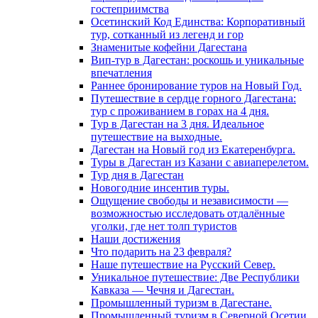
гостеприимства
Осетинский Код Единства: Корпоративный
тур, сотканный из легенд и гор
Знаменитые кофейни Дагестана
Вип-тур в Дагестан: роскошь и уникальные
впечатления
Раннее бронирование туров на Новый Год.
Путешествие в сердце горного Дагестана:
тур с проживанием в горах на 4 дня.
Тур в Дагестан на 3 дня. Идеальное
путешествие на выходные.
Дагестан на Новый год из Екатеренбурга.
Туры в Дагестан из Казани с авиаперелетом.
Тур дня в Дагестан
Новогодние инсентив туры.
Ощущение свободы и независимости —
возможностью исследовать отдалённые
уголки, где нет толп туристов
Наши достижения
Что подарить на 23 февраля?
Наше путешествие на Русский Север.
Уникальное путешествие: Две Республики
Кавказа — Чечня и Дагестан.
Промышленный туризм в Дагестане.
Промышленный туризм в Северной Осетии.