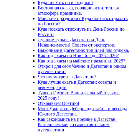
Куда поехать на выходные?
Восточная сказка, горящие огни, теплая
атмосфера праздника.
Майские праздники? Куда поехать отдыхать
по России?
Куда поехать отдохнуть на День России по
России?
Лучшие туры в Дагестан на День
Независимости! Советы от экспертов.
Выходные в Дагестане: топ идей для отдыха.
Как отдыхаем на Новый год 2025-2026?
Как отдыхаем на майские праздники 2025?
Открой для себя Чечню и Дагестан в одном
путешествии!
Что посмотреть в Дагестане?
Куда лучше ехать в Дагестан: советы и
рекомендации
Туры в Грузию: Ваш идеальный отдых в
2025 году!
Открываем Осетию!
Мост Джорса и Дебернарди,тайна и легенда
Южного Дагестана.
Как сэкономить на поездке в Дагестан.
Развеиваем миф о самостоятельном
путешествии.