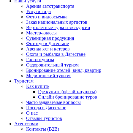
Наши услуги
Аренда автотранспорта
Услуги гида
Фото и видеосьемка
Заказ национальных артистов
Вертолетные туры и экскурсии
Мастер-классы
Сувенирная продукция
Фототур в Дагестане
Аренда яхт и катеров
Охота и рыбалка в Дагестане
Гастротуризм
Оздоровительный туризм
Бронирование отелей, вилл, квартир
Медицинский туризм
Туристам
Как купить
Где купить (офлайн-пункты)
Онлайн бронирование туров
Часто задаваемые вопросы
Погода в Дагестане
О нас
Отзывы туристов
Агентствам
Контакты (B2B)