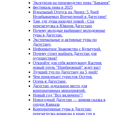
Экскурсия на производство пива "Бавария"
фестиваль пива в 2025
Идеальный Отпуск на Двоих: 5 Дней
Незабываемых Впечатлений в Дагестане!
Там, где душа находит покой - Спа
перезагрузка в Южном Дагестане
Почему молодые выбирают молодежные
туры в Дагестан.
Экстремальные и активные туры по
Дагестану.
Неформатное Знакомство с Культурой.
Почему стоит выбрать Дагестан для
путешествия?
Откройте для себя жемчужину Каспия:
новый отель "Прибрежный" ждет вас!
Лучший тур по Дагестану на 5 дней!
Чем привлекает туристов Осетия.
Осень в Дагестане.
Дагестан -идеальное место для
корпоративных мероприятий.
Новый год "Все включено"!
Новогодний Дагестан — зимняя сказка в
сердце Кавказа
Корпоративные туры в Дагестан:
перезагрузка команды в краю гор и