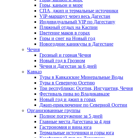
Горы, каньон и море
СПА, джип и термальные источники
VIP-маршрут через весь Дагестан
Индивидуальный VIP по Дагестану
Пляжный отдых на Каспии
Цветение маков в горах
Горы и снег на Новый год
Новогодние каникулы в Дагестане
Чечня
Грозный и горная Чечня
Новый год в Грозном
Чечня и Дагестан за 6 дней
Кавказ
Туры в Кавказские Минеральные Воды
Туры в Северную Осетию
Три республики: Осетия, Ингушетия, Чечня
Фестиваль пива во Владикавказе
Новый год и джип в горах
Джип-приключение по Северной Осетии
Организованные группы
Полное погружение за 5 дней
Главные места Дагестана за 4 дня
Гастрономия и вина юга
Термальные источники и горы юга