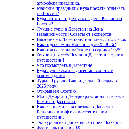
атмосфера праздника.
Майские праздники? Куда поехать отдыхать
по России?
Куда поехать отдохнуть на День России по
России?
Лучшие туры в Дагестан на День
Независимости! Советы от экспертов.
Выходные в Дагестане: топ идей для отдыха.
Как отдыхаем на Новый год 2025-2026?
Как отдыхаем на майские праздники 2025?
Открой для себя Чечню и Дагестан в одном
путешествии!
Что посмотреть в Дагестане?
Куда лучше ехать в Дагестан: советы и
рекомендации
Туры в Грузию: Ваш идеальный отдых в
2025 году!
Открываем Осетию!
Мост Джорса и Дебернарди,тайна и легенда
Южного Дагестана.
Как сэкономить на поездке в Дагестан.
Развеиваем миф о самостоятельном
путешествии.
Экскурсия на производство пива "Бавария"
фестиваль пива в 2025