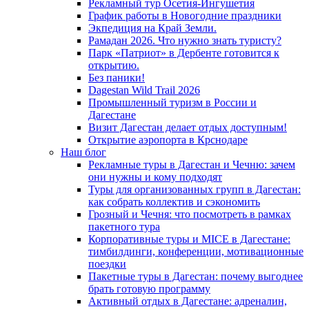
Рекламный тур Осетия-Ингушетия
График работы в Новогодние праздники
Экпедиция на Край Земли.
Рамадан 2026. Что нужно знать туристу?
Парк «Патриот» в Дербенте готовится к
открытию.
Без паники!
Dagestan Wild Trail 2026
Промышленный туризм в России и
Дагестане
Визит Дагестан делает отдых доступным!
Открытие аэропорта в Крснодаре
Наш блог
Рекламные туры в Дагестан и Чечню: зачем
они нужны и кому подходят
Туры для организованных групп в Дагестан:
как собрать коллектив и сэкономить
Грозный и Чечня: что посмотреть в рамках
пакетного тура
Корпоративные туры и MICE в Дагестане:
тимбилдинги, конференции, мотивационные
поездки
Пакетные туры в Дагестан: почему выгоднее
брать готовую программу
Активный отдых в Дагестане: адреналин,