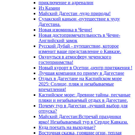
приключение и адреналин
Из Казани
Майский Дагестан -чудо природы!
Сулакский каньон -путешествие к чуду
Дагестана.
Новая изюминка в Чечне!
Новая достопримечательность в Чечне-
Английский замок
Русский Дубай - путешествие, которое
изменит ваше представление о Кавказе.
Окунуться в атмосферу чеченского
гостеприимства!
Новый курорт в Осетии -центр притяжения !
Лучшая компания по приему в Дагестане
Отдых в Дагестане на Каспийском море
2025: Солнце, пляж и незабываемые
впечатления!
Каспийское море: Древние тайны, песчаные
пляжи и незабываемый отдых в Дагестане.
Почему тур в Дагестан -лучший выбор для
отпуска?
Майский Дагестан:Встречай праздники
ярко! Незабываемый тур в Сердце Кавказа.
Куда поехать на выходные?
Восточная сказка, горящие огни, теплая