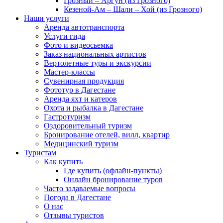
Грозный – Аргун (из Грозного)
Кезеной-Ам – Шали – Хой (из Грозного)
Наши услуги
Аренда автотранспорта
Услуги гида
Фото и видеосьемка
Заказ национальных артистов
Вертолетные туры и экскурсии
Мастер-классы
Сувенирная продукция
Фототур в Дагестане
Аренда яхт и катеров
Охота и рыбалка в Дагестане
Гастротуризм
Оздоровительный туризм
Бронирование отелей, вилл, квартир
Медицинский туризм
Туристам
Как купить
Где купить (офлайн-пункты)
Онлайн бронирование туров
Часто задаваемые вопросы
Погода в Дагестане
О нас
Отзывы туристов