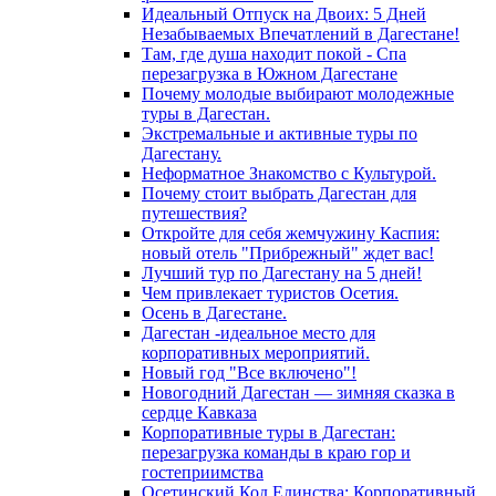
Идеальный Отпуск на Двоих: 5 Дней
Незабываемых Впечатлений в Дагестане!
Там, где душа находит покой - Спа
перезагрузка в Южном Дагестане
Почему молодые выбирают молодежные
туры в Дагестан.
Экстремальные и активные туры по
Дагестану.
Неформатное Знакомство с Культурой.
Почему стоит выбрать Дагестан для
путешествия?
Откройте для себя жемчужину Каспия:
новый отель "Прибрежный" ждет вас!
Лучший тур по Дагестану на 5 дней!
Чем привлекает туристов Осетия.
Осень в Дагестане.
Дагестан -идеальное место для
корпоративных мероприятий.
Новый год "Все включено"!
Новогодний Дагестан — зимняя сказка в
сердце Кавказа
Корпоративные туры в Дагестан:
перезагрузка команды в краю гор и
гостеприимства
Осетинский Код Единства: Корпоративный