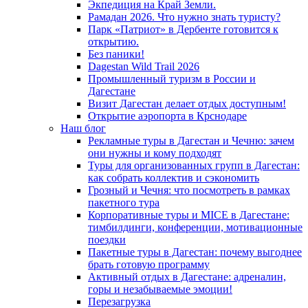
Экпедиция на Край Земли.
Рамадан 2026. Что нужно знать туристу?
Парк «Патриот» в Дербенте готовится к
открытию.
Без паники!
Dagestan Wild Trail 2026
Промышленный туризм в России и
Дагестане
Визит Дагестан делает отдых доступным!
Открытие аэропорта в Крснодаре
Наш блог
Рекламные туры в Дагестан и Чечню: зачем
они нужны и кому подходят
Туры для организованных групп в Дагестан:
как собрать коллектив и сэкономить
Грозный и Чечня: что посмотреть в рамках
пакетного тура
Корпоративные туры и MICE в Дагестане:
тимбилдинги, конференции, мотивационные
поездки
Пакетные туры в Дагестан: почему выгоднее
брать готовую программу
Активный отдых в Дагестане: адреналин,
горы и незабываемые эмоции!
Перезагрузка