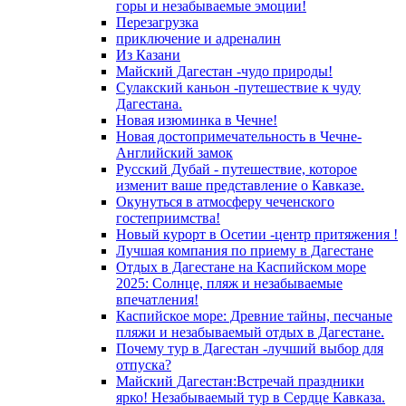
горы и незабываемые эмоции!
Перезагрузка
приключение и адреналин
Из Казани
Майский Дагестан -чудо природы!
Сулакский каньон -путешествие к чуду
Дагестана.
Новая изюминка в Чечне!
Новая достопримечательность в Чечне-
Английский замок
Русский Дубай - путешествие, которое
изменит ваше представление о Кавказе.
Окунуться в атмосферу чеченского
гостеприимства!
Новый курорт в Осетии -центр притяжения !
Лучшая компания по приему в Дагестане
Отдых в Дагестане на Каспийском море
2025: Солнце, пляж и незабываемые
впечатления!
Каспийское море: Древние тайны, песчаные
пляжи и незабываемый отдых в Дагестане.
Почему тур в Дагестан -лучший выбор для
отпуска?
Майский Дагестан:Встречай праздники
ярко! Незабываемый тур в Сердце Кавказа.