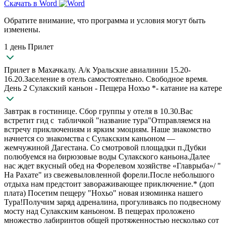
Скачать в Word
Обратите внимание, что программа и условия могут быть
изменены.
1 день Прилет
Прилет в Махачкалу. А/к Уральские авиалинии 15.20-
16.20.Заселение в отель самостоятельно. Свободное время.
День 2 Сулакский каньон - Пещера Нохъо *- катание на катере
Завтрак в гостинице. Сбор группы у отеля в 10.30.Вас
встретит гид с табличкой "название тура"Отправляемся на
встречу приключениям и ярким эмоциям. Наше знакомство
начнется со знакомства с Сулакским каньоном —
жемчужиной Дагестана. Со смотровой площадки п.Дубки
полюбуемся на бирюзовые воды Сулакского каньона.Далее
нас ждет вкусный обед на Форелевом хозяйстве «Главрыба»/ "
На Рахате" из свежевыловленной форели.После небольшого
отдыха нам предстоит завораживающее приключение.* (доп
плата) Посетим пещеру "Нохьо" новая изюминка нашего
Тура!Получим заряд адреналина, прогуливаясь по подвесному
мосту над Сулакским каньоном. В пещерах проложено
множество лабиринтов общей протяженностью несколько сот