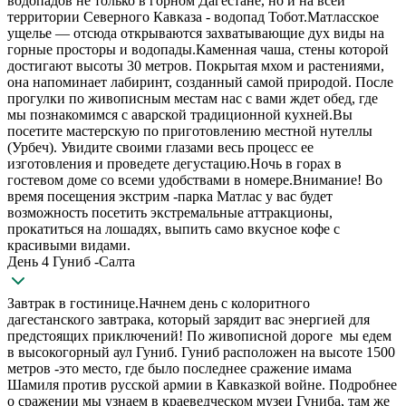
водопадов не только в горном Дагестане, но и на всей
территории Северного Кавказа - водопад Тобот.Матласское
ущелье — отсюда открываются захватывающие дух виды на
горные просторы и водопады.Каменная чаша, стены которой
достигают высоты 30 метров. Покрытая мхом и растениями,
она напоминает лабиринт, созданный самой природой. После
прогулки по живописным местам нас с вами ждет обед, где
мы познакомимся с аварской традиционной кухней.Вы
посетите мастерскую по приготовлению местной нутеллы
(Урбеч). Увидите своими глазами весь процесс ее
изготовления и проведете дегустацию.Ночь в горах в
гостевом доме со всеми удобствами в номере.Внимание! Во
время посещения экстрим -парка Матлас у вас будет
возможность посетить экстремальные аттракционы,
прокатиться на лошадях, выпить само вкусное кофе с
красивыми видами.
День 4 Гуниб -Салта
Завтрак в гостинице.Начнем день с колоритного
дагестанского завтрака, который зарядит вас энергией для
предстоящих приключений! По живописной дороге мы едем
в высокогорный аул Гуниб. Гуниб расположен на высоте 1500
метров -это место, где было последнее сражение имама
Шамиля против русской армии в Кавказкой войне. Подробнее
о сражении мы узнаем в краеведческом музеи Гуниба, там же