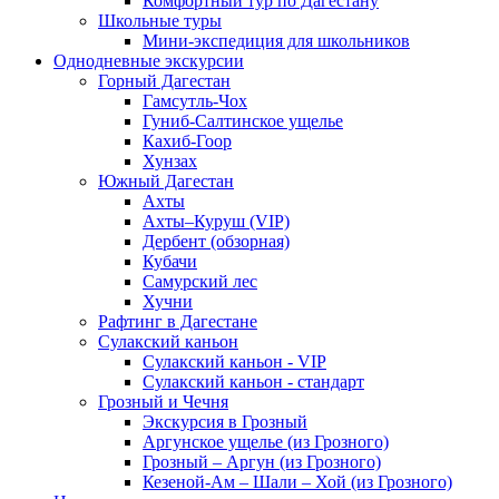
Комфортный тур по Дагестану
Школьные туры
Мини-экспедиция для школьников
Однодневные экскурсии
Горный Дагестан
Гамсутль-Чох
Гуниб-Салтинское ущелье
Кахиб-Гоор
Хунзах
Южный Дагестан
Ахты
Ахты–Куруш (VIP)
Дербент (обзорная)
Кубачи
Самурский лес
Хучни
Рафтинг в Дагестане
Сулакский каньон
Сулакский каньон - VIP
Сулакский каньон - стандарт
Грозный и Чечня
Экскурсия в Грозный
Аргунское ущелье (из Грозного)
Грозный – Аргун (из Грозного)
Кезеной-Ам – Шали – Хой (из Грозного)