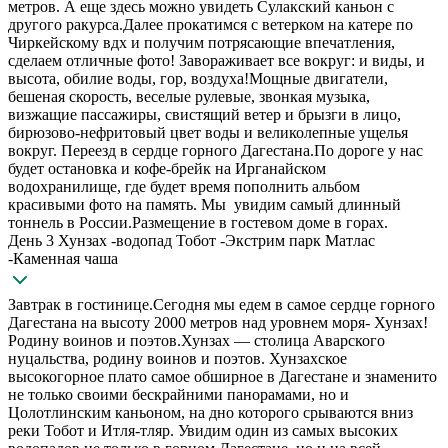
метров. А еще здесь можно увидеть Сулакский каньон с
другого ракурса.Далее прокатимся с ветерком на катере по
Чиркейскому вдх и получим потрясающие впечатления,
сделаем отличные фото! Завораживает все вокруг: и виды, и
высота, обилие воды, гор, воздуха!Мощные двигатели,
бешеная скорость, веселые рулевые, звонкая музыка,
визжащие пассажиры, свистящий ветер и брызги в лицо,
бирюзово-нефритовый цвет воды и великолепные ущелья
вокруг. Переезд в сердце горного Дагестана.По дороге у нас
будет остановка и кофе-брейк на Ирганайском
водохранилище, где будет время пополнить альбом
красивыми фото на память. Мы увидим самый длинный
тоннель в России.Размещение в гостевом доме в горах.
День 3 Хунзах -водопад Тобот -Экстрим парк Матлас
-Каменная чаша
Завтрак в гостинице.Сегодня мы едем в самое сердце горного
Дагестана на высоту 2000 метров над уровнем моря- Хунзах!
Родину воинов и поэтов.Хунзах — столица Аварского
нуцальства, родину воинов и поэтов. Хунзахское
высокогорное плато самое обширное в Дагестане и знаменито
не только своими бескрайними панорамами, но и
Цолотлинским каньоном, на дно которого срываются вниз
реки Тобот и Итля-тляр. Увидим один из самых высоких