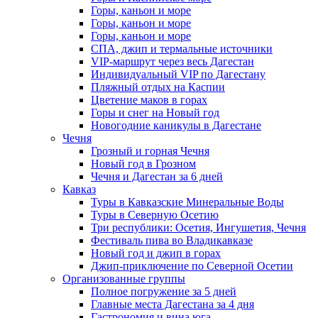
Горы, каньон и море
Горы, каньон и море
Горы, каньон и море
СПА, джип и термальные источники
VIP-маршрут через весь Дагестан
Индивидуальный VIP по Дагестану
Пляжный отдых на Каспии
Цветение маков в горах
Горы и снег на Новый год
Новогодние каникулы в Дагестане
Чечня
Грозный и горная Чечня
Новый год в Грозном
Чечня и Дагестан за 6 дней
Кавказ
Туры в Кавказские Минеральные Воды
Туры в Северную Осетию
Три республики: Осетия, Ингушетия, Чечня
Фестиваль пива во Владикавказе
Новый год и джип в горах
Джип-приключение по Северной Осетии
Организованные группы
Полное погружение за 5 дней
Главные места Дагестана за 4 дня
Гастрономия и вина юга