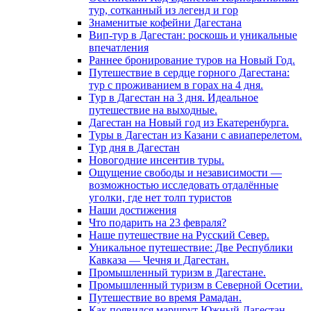
тур, сотканный из легенд и гор
Знаменитые кофейни Дагестана
Вип-тур в Дагестан: роскошь и уникальные
впечатления
Раннее бронирование туров на Новый Год.
Путешествие в сердце горного Дагестана:
тур с проживанием в горах на 4 дня.
Тур в Дагестан на 3 дня. Идеальное
путешествие на выходные.
Дагестан на Новый год из Екатеренбурга.
Туры в Дагестан из Казани с авиаперелетом.
Тур дня в Дагестан
Новогодние инсентив туры.
Ощущение свободы и независимости —
возможностью исследовать отдалённые
уголки, где нет толп туристов
Наши достижения
Что подарить на 23 февраля?
Наше путешествие на Русский Север.
Уникальное путешествие: Две Республики
Кавказа — Чечня и Дагестан.
Промышленный туризм в Дагестане.
Промышленный туризм в Северной Осетии.
Путешествие во время Рамадан.
Как появился маршрут Южный Дагестан.