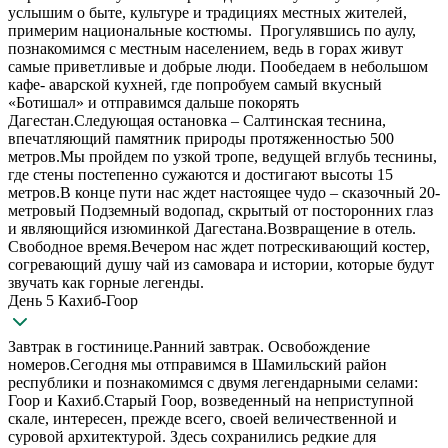
услышим о быте, культуре и традициях местных жителей,
примерим национальные костюмы. Прогулявшись по аулу,
познакомимся с местным населением, ведь в горах живут
самые приветливые и добрые люди. Пообедаем в небольшом
кафе- аварской кухней, где попробуем самый вкусный
«Ботишал» и отправимся дальше покорять
Дагестан.Следующая остановка – Салтинская теснина,
впечатляющий памятник природы протяженностью 500
метров.Мы пройдем по узкой тропе, ведущей вглубь теснины,
где стены постепенно сужаются и достигают высоты 15
метров.В конце пути нас ждет настоящее чудо – сказочный 20-
метровый Подземный водопад, скрытый от посторонних глаз
и являющийся изюминкой Дагестана.Возвращение в отель.
Свободное время.Вечером нас ждет потрескивающий костер,
согревающий душу чай из самовара и истории, которые будут
звучать как горные легенды.
День 5 Кахиб-Гоор
Завтрак в гостинице.Ранний завтрак. Освобождение
номеров.Сегодня мы отправимся в Шамильский район
республики и познакомимся с двумя легендарными селами:
Гоор и Кахиб.Старый Гоор, возведенный на неприступной
скале, интересен, прежде всего, своей величественной и
суровой архитектурой. Здесь сохранились редкие для