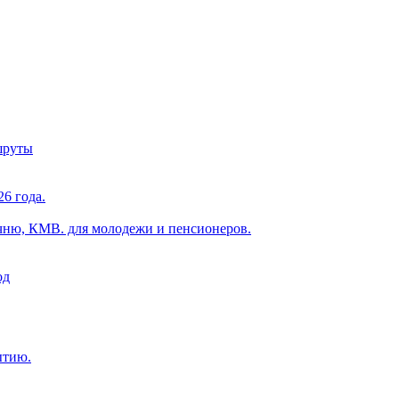
шруты
6 года.
чню, КМВ. для молодежи и пенсионеров.
од
ытию.