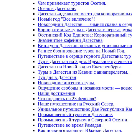
Чем привлекает туристов Осетия.
Осень в Дагестане.
Дагестан -идеальное место для корпоративны
Новый год "Все включено"!
Новогодний Дагестан — зимняя сказка в серд
Корпоративные туры в Дагестан: перезагрузк
Осетинский Код Единства: Корпоративный тур
Знаменитые кофейни Дагестана
Вип-тур в Дагестан: роскошь и уникальные в
Раннее бронирование туров на Новый Год.
Путешествие в сердце горного Дагестана: тур 
Тур в Дагестан на 3 дня. Идеальное путешест
Дагестан на Новый год из Екатеренбурга.
Туры в Дагестан из Казани с авиаперелетом.
Тур дня в Дагестан
Новогодние инсентив туры.
Ощущение свободы и независимости — возмож
Наши достижения
Что подарить на 23 февраля?
Наше путешествие на Русский Север.
Уникальное путешествие: Две Республики Кав
Промышленный туризм в Дагестане.
Промышленный туризм в Северной Осетии.
Путешествие во время Рамадан.
Как появился маршрут Южный Дагестан.