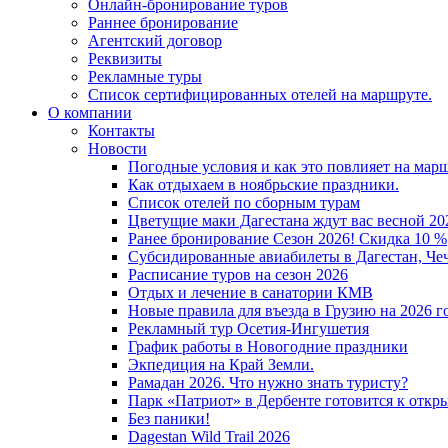
Онлайн-бронирование туров
Раннее бронирование
Агентский договор
Реквизиты
Рекламные туры
Список сертифицированных отелей на маршруте.
О компании
Контакты
Новости
Погодные условия и как это повлияет на мар
Как отдыхаем в ноябрьские праздники.
Список отелей по сборным турам
Цветущие маки Дагестана ждут вас весной 202
Ранее бронирование Сезон 2026! Скидка 10 %
Субсидированные авиабилеты в Дагестан, Че
Расписание туров на сезон 2026
Отдых и лечение в санатории КМВ
Новые правила для въезда в Грузию на 2026 г
Рекламный тур Осетия-Ингушетия
График работы в Новогодние праздники
Экпедиция на Край Земли.
Рамадан 2026. Что нужно знать туристу?
Парк «Патриот» в Дербенте готовится к откр
Без паники!
Dagestan Wild Trail 2026