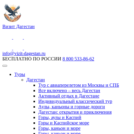
Визит Дагестан
info@vizit-dagestan.ru
БЕСПЛАТНО ПО РОССИИ
8 800 533-86-62
Туры
Дагестан
Тур с авиаперелетом из Москвы и СПБ
Все включено – весь Дагестан
Активный отдых в Дагестане
Индивидуальный классический тур
Аулы, каньоны и горные дороги
Дагестан: открытия и приключения
Горы, аулы и Каспий
Горы и Каспийское море
Горы, каньон и море
Горы, каньон и море