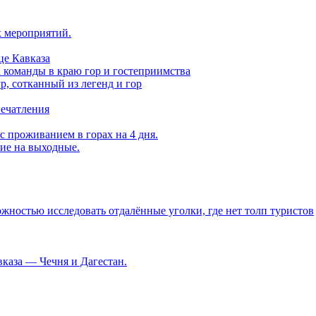
х мероприятий.
це Кавказа
а команды в краю гор и гостеприимства
, сотканный из легенд и гор
печатления
с проживанием в горах на 4 дня.
вие на выходные.
ностью исследовать отдалённые уголки, где нет толп туристов
каза — Чечня и Дагестан.