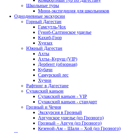
Комфортный тур по Дагестану
Школьные туры
Мини-экспедиция для школьников
Однодневные экскурсии
Горный Дагестан
Гамсутль-Чох
Гуниб-Салтинское ущелье
Кахиб-Гоор
Хунзах
Южный Дагестан
Ахты
Ахты–Куруш (VIP)
Дербент (обзорная)
Кубачи
Самурский лес
Хучни
Рафтинг в Дагестане
Сулакский каньон
Сулакский каньон - VIP
Сулакский каньон - стандарт
Грозный и Чечня
Экскурсия в Грозный
Аргунское ущелье (из Грозного)
Грозный – Аргун (из Грозного)
Кезеной-Ам – Шали – Хой (из Грозного)