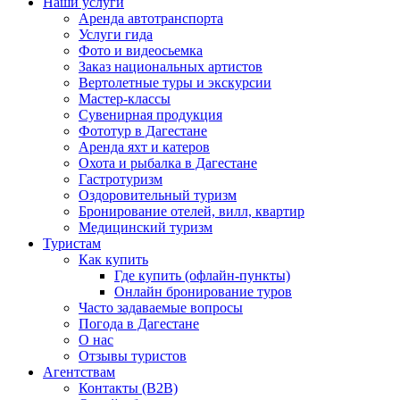
Наши услуги
Аренда автотранспорта
Услуги гида
Фото и видеосьемка
Заказ национальных артистов
Вертолетные туры и экскурсии
Мастер-классы
Сувенирная продукция
Фототур в Дагестане
Аренда яхт и катеров
Охота и рыбалка в Дагестане
Гастротуризм
Оздоровительный туризм
Бронирование отелей, вилл, квартир
Медицинский туризм
Туристам
Как купить
Где купить (офлайн-пункты)
Онлайн бронирование туров
Часто задаваемые вопросы
Погода в Дагестане
О нас
Отзывы туристов
Агентствам
Контакты (B2B)