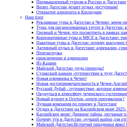
Промышленный туризм в России и Дагестане
Визит Дагестан делает отдых доступным!
Открытие аэропорта в Крснодаре
Наш блог
Рекламные туры в Дагестан и Чечню: зачем о
Туры для организованных групп в Дагестан: к
Грозный и Чечня: что посмотреть в рамках па
Корпоративные туры и MICE в Дагестане: ти
Пакетные туры в Дагестан: почему выгоднее 
Активный отдых в Дагестане: адреналин, гор
Перезагрузка
приключение и адреналин
Из Казани
Майский Дагестан -чудо природы!
Сулакский каньон -путешествие к чуду Дагест
Новая изюминка в Чечне!
Новая достопримечательность в Чечне-Англи
Русский Дубай - путешествие, которое измени
Окунуться в атмосферу чеченского гостеприи
Новый курорт в Осетии -центр притяжения !
Лучшая компания по приему в Дагестане
Отдых в Дагестане на Каспийском море 2025:
Каспийское море: Древние тайны, песчаные п
Почему тур в Дагестан -лучший выбор для от
Майский Дагестан:Встречай праздники ярко! 