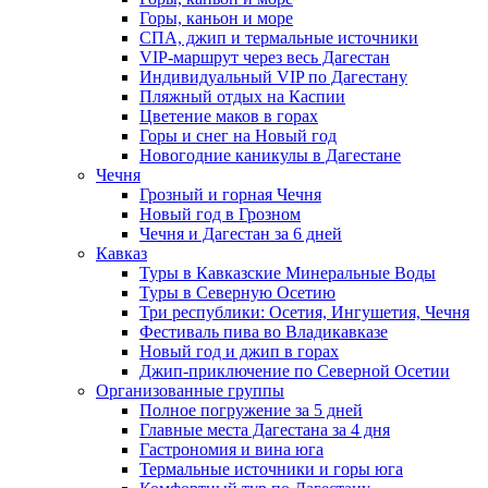
Горы, каньон и море
СПА, джип и термальные источники
VIP-маршрут через весь Дагестан
Индивидуальный VIP по Дагестану
Пляжный отдых на Каспии
Цветение маков в горах
Горы и снег на Новый год
Новогодние каникулы в Дагестане
Чечня
Грозный и горная Чечня
Новый год в Грозном
Чечня и Дагестан за 6 дней
Кавказ
Туры в Кавказские Минеральные Воды
Туры в Северную Осетию
Три республики: Осетия, Ингушетия, Чечня
Фестиваль пива во Владикавказе
Новый год и джип в горах
Джип-приключение по Северной Осетии
Организованные группы
Полное погружение за 5 дней
Главные места Дагестана за 4 дня
Гастрономия и вина юга
Термальные источники и горы юга