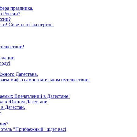
фера праздника.
о России?
ссии?
ти! Советы от экспертов.
утешествии!
ендации
году!
Южного Дагестана.
иваем миф о самостоятельном путешествии.
аемых Впечатлений в Дагестане!
зка в Южном Дагестане
в Дагестан.
.
вия?
 отель "Прибрежный" ждет вас!