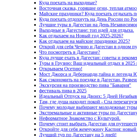
Куда поехать на выходные?
Восточная сказка, горящие огни, теплая атмос
Майские праздники? Куда поехать отдыхать п
Куда поехать отдохнуть на День России по Ро
Лучшие туры в Дагестан на День Независимос
Выходные в Дагестане: топ идей для отдыха.
Как отдыхаем на Новый год 2025-2026?
Как отдыхаем на майские праздники 2025?
Открой для себя Чечню и Дагестан в одном п
Что посмотреть в Дагестане?
Куда лучше ехать в Дагестан: советы и реком
Туры в Грузию: Ваш идеальный отдых в 2025 
Открываем Осетию!
Мост Джорса и Дебернарди,тайна и легенда 
Как сэкономить на поездке в Дагестан. Разве
Экскурсия на производство пива "Бавария"
фестиваль пива в 2025
Идеальный Отпуск на Двоих: 5 Дней Незабыв
Там, где душа находит покой - Спа перезагру
Почему молодые выбирают молодежные туры 
Экстремальные и активные туры по Дагестану
Неформатное Знакомство с Культурой.
Почему стоит выбрать Дагестан для путешест
Откройте для себя жемчужину Каспия: новый
Лучший тур по Дагестану на 5 дней!