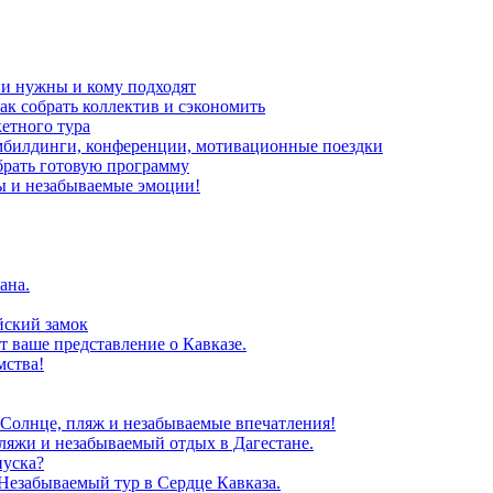
ни нужны и кому подходят
ак собрать коллектив и сэкономить
кетного тура
мбилдинги, конференции, мотивационные поездки
брать готовую программу
ы и незабываемые эмоции!
ана.
йский замок
т ваше представление о Кавказе.
мства!
 Солнце, пляж и незабываемые впечатления!
ляжи и незабываемый отдых в Дагестане.
пуска?
Незабываемый тур в Сердце Кавказа.