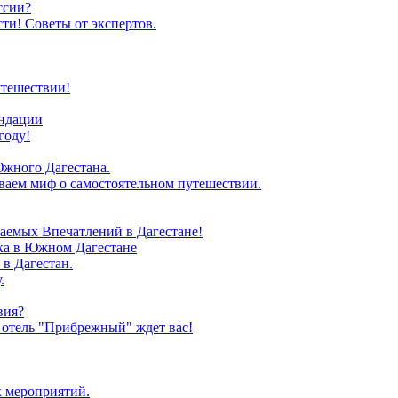
ссии?
ти! Советы от экспертов.
утешествии!
ендации
году!
Южного Дагестана.
иваем миф о самостоятельном путешествии.
аемых Впечатлений в Дагестане!
зка в Южном Дагестане
в Дагестан.
.
вия?
 отель "Прибрежный" ждет вас!
х мероприятий.