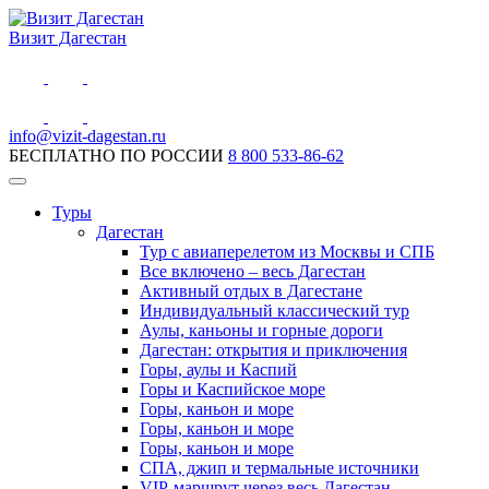
Визит Дагестан
info@vizit-dagestan.ru
БЕСПЛАТНО ПО РОССИИ
8 800 533-86-62
Туры
Дагестан
Тур с авиаперелетом из Москвы и СПБ
Все включено – весь Дагестан
Активный отдых в Дагестане
Индивидуальный классический тур
Аулы, каньоны и горные дороги
Дагестан: открытия и приключения
Горы, аулы и Каспий
Горы и Каспийское море
Горы, каньон и море
Горы, каньон и море
Горы, каньон и море
СПА, джип и термальные источники
VIP-маршрут через весь Дагестан