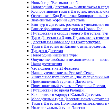
Новый год "Все включено"!
Новогодний Дагестан — зимняя сказка в серд
Корпоративные туры в Дагестан: перезагрузк
Осетинский Код Единства: Корпоративный тур
Знаменитые кофейни Дагестана
Вип-тур в Дагестан: роскошь и уникальные в
Раннее бронирование туров на Новый Год.
Путешествие в сердце горного Дагестана: тур 
Тур в Дагестан на 3 дня. Идеальное путешест
Дагестан на Новый год из Екатеренбурга.
Туры в Дагестан из Казани с авиаперелетом.
Тур дня в Дагестан
Новогодние инсентив туры.
Ощущение свободы и независимости — возмож
Наши достижения
Что подарить на 23 февраля?
Наше путешествие на Русский Север.
Уникальное путешествие: Две Республики Кав
Промышленный туризм в Дагестане.
Промышленный туризм в Северной Осетии.
Путешествие во время Рамадан.
Как появился маршрут Южный Дагестан.
Молодёжный тур в Дагестан: почему стоит вы
Туры в Дагестан: Популярные направлення и 
Индивидуальный тур в Дагестан