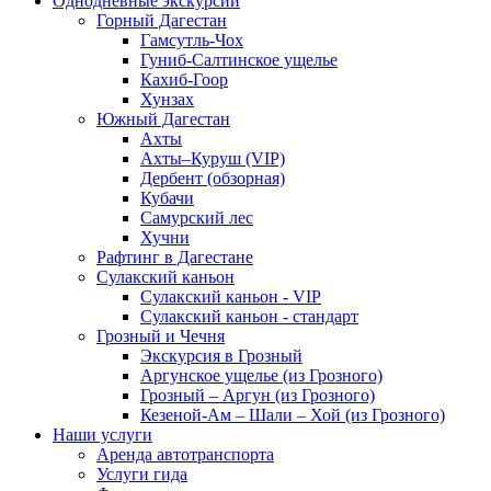
Однодневные экскурсии
Горный Дагестан
Гамсутль-Чох
Гуниб-Салтинское ущелье
Кахиб-Гоор
Хунзах
Южный Дагестан
Ахты
Ахты–Куруш (VIP)
Дербент (обзорная)
Кубачи
Самурский лес
Хучни
Рафтинг в Дагестане
Сулакский каньон
Сулакский каньон - VIP
Сулакский каньон - стандарт
Грозный и Чечня
Экскурсия в Грозный
Аргунское ущелье (из Грозного)
Грозный – Аргун (из Грозного)
Кезеной-Ам – Шали – Хой (из Грозного)
Наши услуги
Аренда автотранспорта
Услуги гида