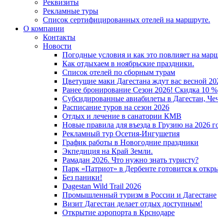
Реквизиты
Рекламные туры
Список сертифицированных отелей на маршруте.
О компании
Контакты
Новости
Погодные условия и как это повлияет на мар
Как отдыхаем в ноябрьские праздники.
Список отелей по сборным турам
Цветущие маки Дагестана ждут вас весной 202
Ранее бронирование Сезон 2026! Скидка 10 %
Субсидированные авиабилеты в Дагестан, Че
Расписание туров на сезон 2026
Отдых и лечение в санатории КМВ
Новые правила для въезда в Грузию на 2026 г
Рекламный тур Осетия-Ингушетия
График работы в Новогодние праздники
Экпедиция на Край Земли.
Рамадан 2026. Что нужно знать туристу?
Парк «Патриот» в Дербенте готовится к откр
Без паники!
Dagestan Wild Trail 2026
Промышленный туризм в России и Дагестане
Визит Дагестан делает отдых доступным!
Открытие аэропорта в Крснодаре