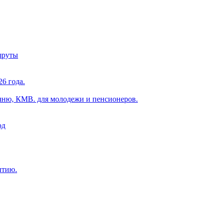
шруты
6 года.
чню, КМВ. для молодежи и пенсионеров.
од
ытию.