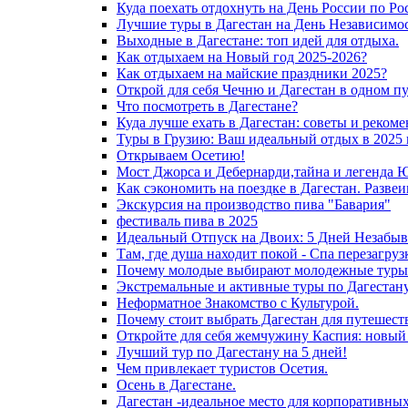
Куда поехать отдохнуть на День России по Ро
Лучшие туры в Дагестан на День Независимос
Выходные в Дагестане: топ идей для отдыха.
Как отдыхаем на Новый год 2025-2026?
Как отдыхаем на майские праздники 2025?
Открой для себя Чечню и Дагестан в одном п
Что посмотреть в Дагестане?
Куда лучше ехать в Дагестан: советы и реком
Туры в Грузию: Ваш идеальный отдых в 2025 
Открываем Осетию!
Мост Джорса и Дебернарди,тайна и легенда 
Как сэкономить на поездке в Дагестан. Разве
Экскурсия на производство пива "Бавария"
фестиваль пива в 2025
Идеальный Отпуск на Двоих: 5 Дней Незабыв
Там, где душа находит покой - Спа перезагру
Почему молодые выбирают молодежные туры 
Экстремальные и активные туры по Дагестану
Неформатное Знакомство с Культурой.
Почему стоит выбрать Дагестан для путешест
Откройте для себя жемчужину Каспия: новый
Лучший тур по Дагестану на 5 дней!
Чем привлекает туристов Осетия.
Осень в Дагестане.
Дагестан -идеальное место для корпоративны