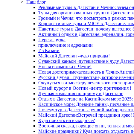
Наш блог
Рекламные туры в Дагестан и Чечню: зачем о
Туры для организованных групп в Дагестан: к
Грозный и Чечня: что посмотреть в рамках па
Корпоративные туры и MICE в Дагестане: ти
Пакетные туры в Дагестан: почему выгоднее 
Активный отдых в Дагестане: адреналин, гор
Перезагрузка
приключение и адреналин
Из Казани
Майский Дагестан -чудо природы!
Сулакский каньон -путешествие к чуду Дагест
Новая изюминка в Чечне!
Новая достопримечательность в Чечне-Англи
Русский Дубай - путешествие, которое измени
Окунуться в атмосферу чеченского гостеприи
Новый курорт в Осетии -центр притяжения !
Лучшая компания по приему в Дагестане
Отдых в Дагестане на Каспийском море 2025:
Каспийское море: Древние тайны, песчаные п
Почему тур в Дагестан -лучший выбор для от
Майский Дагестан:Встречай праздники ярко! 
Куда поехать на выходные?
Восточная сказка, горящие огни, теплая атмос
Майские праздники? Куда поехать отдыхать п