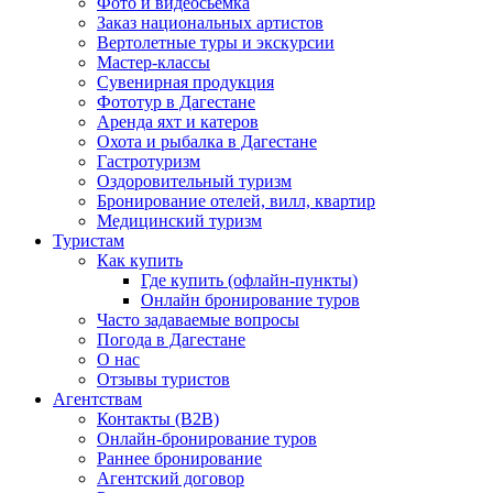
Фото и видеосьемка
Заказ национальных артистов
Вертолетные туры и экскурсии
Мастер-классы
Сувенирная продукция
Фототур в Дагестане
Аренда яхт и катеров
Охота и рыбалка в Дагестане
Гастротуризм
Оздоровительный туризм
Бронирование отелей, вилл, квартир
Медицинский туризм
Туристам
Как купить
Где купить (офлайн-пункты)
Онлайн бронирование туров
Часто задаваемые вопросы
Погода в Дагестане
О нас
Отзывы туристов
Агентствам
Контакты (B2B)
Онлайн-бронирование туров
Раннее бронирование
Агентский договор