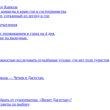
це Кавказа
а команды в краю гор и гостеприимства
, сотканный из легенд и гор
печатления
с проживанием в горах на 4 дня.
вие на выходные.
ностью исследовать отдалённые уголки, где нет толп туристов
каза — Чечня и Дагестан.
брать от туроператора «Визит Дагестан»?
советы по выбору