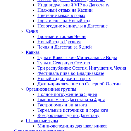
Индивидуальный VIP по Дагестану
Пляжный отдых на Каспии
Цветение маков в горах
Горы и снег на Новый год
Новогодние каникулы в Дагестане
Чечня
Грозный и горная Чечня
Новый год в Грозном
Чечня и Дагестан за 6 дней
Кавказ
Туры в Кавказские Минеральные Воды
Туры в Северную Осетию
Три республики: Осетия, Ингушетия, Чечня
Фестиваль пива во Владикавказе
Новый год и джип в горах
Джип-приключение по Северной Осетии
Организованные группы
Полное погружение за 5 дней
Главные места Дагестана за 4 дня
Гастрономия и вина юга
Термальные источники и горы юга
Комфортный тур по Дагестану
Школьные туры
Мини-экспедиция для школьников