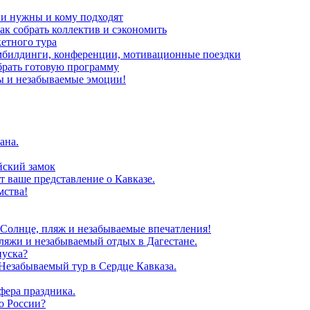
ни нужны и кому подходят
ак собрать коллектив и сэкономить
кетного тура
мбилдинги, конференции, мотивационные поездки
брать готовую программу
ы и незабываемые эмоции!
ана.
йский замок
т ваше представление о Кавказе.
мства!
 Солнце, пляж и незабываемые впечатления!
ляжи и незабываемый отдых в Дагестане.
пуска?
Незабываемый тур в Сердце Кавказа.
фера праздника.
о России?