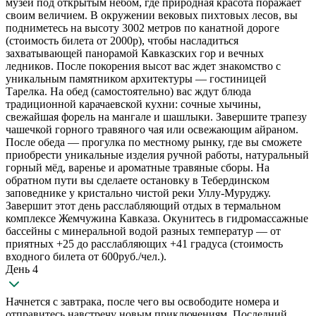
музей под открытым небом, где природная красота поражает
своим величием. В окружении вековых пихтовых лесов, вы
подниметесь на высоту 3002 метров по канатной дороге
(стоимость билета от 2000р), чтобы насладиться
захватывающей панорамой Кавказских гор и вечных
ледников. После покорения высот вас ждет знакомство с
уникальным памятником архитектуры — гостиницей
Тарелка. На обед (самостоятельно) вас ждут блюда
традиционной карачаевской кухни: сочные хычины,
свежайшая форель на мангале и шашлыки. Завершите трапезу
чашечкой горного травяного чая или освежающим айраном.
После обеда — прогулка по местному рынку, где вы сможете
приобрести уникальные изделия ручной работы, натуральный
горный мёд, варенье и ароматные травяные сборы. На
обратном пути вы сделаете остановку в Тебердинском
заповеднике у кристально чистой реки Уллу-Муруджу.
Завершит этот день расслабляющий отдых в термальном
комплексе Жемчужина Кавказа. Окунитесь в гидромассажные
бассейны с минеральной водой разных температур — от
приятных +25 до расслабляющих +41 градуса (стоимость
входного билета от 600руб./чел.).
День 4
Начнется с завтрака, после чего вы освободите номера и
отправитесь навстречу новым приключениям. Последний