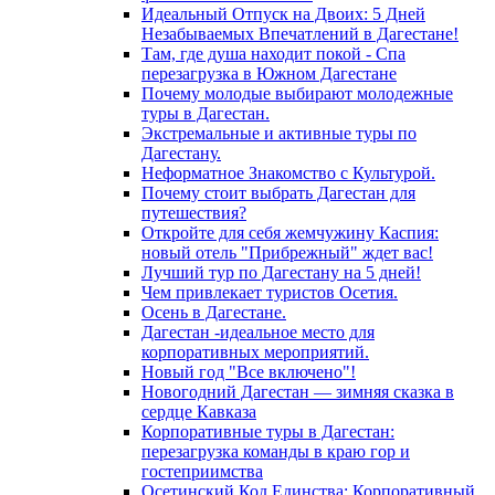
Идеальный Отпуск на Двоих: 5 Дней
Незабываемых Впечатлений в Дагестане!
Там, где душа находит покой - Спа
перезагрузка в Южном Дагестане
Почему молодые выбирают молодежные
туры в Дагестан.
Экстремальные и активные туры по
Дагестану.
Неформатное Знакомство с Культурой.
Почему стоит выбрать Дагестан для
путешествия?
Откройте для себя жемчужину Каспия:
новый отель "Прибрежный" ждет вас!
Лучший тур по Дагестану на 5 дней!
Чем привлекает туристов Осетия.
Осень в Дагестане.
Дагестан -идеальное место для
корпоративных мероприятий.
Новый год "Все включено"!
Новогодний Дагестан — зимняя сказка в
сердце Кавказа
Корпоративные туры в Дагестан:
перезагрузка команды в краю гор и
гостеприимства
Осетинский Код Единства: Корпоративный