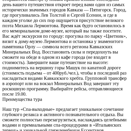
день вашего путешествия откроет перед вами один из самых
исторически значимых городов Кавказа — Пятигорск. Город,
где прогуливались Лев Толстой и Сергей Есенин, и где в
каждом уголке до сих пор ощущается присутствие великого
поэта Михаила Лермонтова. Время как будто остановилось в
его мемориальном доме-музее, который вы также посетите.
Вас ждёт экскурсия по городу: прогулка по парку «Цветник»,
визит к дому-музею Лермонтова и остановка у знаменитого
памятника Орлу — символа всего региона Кавказских
Минеральных Вод. Восстановить силы и передохнуть вы
сможете на обеде в одном из кафе города (не входит в
стоимость). Завершите ваше путешествие на высоте:
поднимитесь на вершину горы Машук по канатной дороге
(стоимость подъема – от 400руб./чел.), чтобы в последний раз
насладиться видами Кавказского хребта. Групповой трансфер
в аэропорт или на вокзал Минеральных Вод завершит эту
роскошную программу. Выбирайте рейсы, отправляющиеся
после 19.00.
Преимущества тура
Наш тур «Спа-выходные» предлагает уникальное сочетание
глубокого релакса и активного познавательного отдыха. Вы
сможете полностью перезагрузиться, наслаждаясь целебными
водами и премиальными спа-процедурами в «Итальянских
термах» и уникальной грязелечебнице Ессентуков.