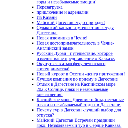
горы и незабываемые эмоции!
Перезагрузка
приключение и адреналин
Из Казани
Майский Дагестан -чудо природы!
Сулакский каньон -путешествие к чуду
Дагестана.
Новая изюминка в Чечне!
Новая достопримечательность в Чечне-
Английский замок
Русский Дубай - путешествие, которое
изменит ваше представление о Кавказе.
Окунуться в атмосферу чеченского
гостеприимства!
Новый курорт в Осетии -центр притяжения !
Лучшая компания по приему в Дагестане
Отдых в Дагестане на Каспийском море
2025: Солнце, пляж и незабываемые
впечатления!
Каспийское море: Древние тайны, песчаные
пляжи и незабываемый отдых в Дагестане.
Почему тур в Дагестан -лучший выбор для
отпуска?
Майский Дагестан:Встречай праздники
ярко! Незабываемый тур в Сердце Кавказа.