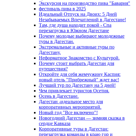
Экскурсия на производство пива "Бавария"
фестиваль пива в 2025
Идеальный Отпуск на Двоих: 5 Дней
Незабываемых Впечатлений в Дагестане!
Там, где душа находит покой - Спа
перезагрузка в Южном Дагестане
Почему молодые выбирают молодежные
туры в Дагестан.
Экстремальные и активные туры по
Дагестану.
Неформатное Знакомство с Культурой.
Почему стоит выбрать Дагестан для
путешествия?
Откройте для себя жемчужину Каспия:
новый отель "Прибрежный" ждет вас!
Лучший тур по Дагестану на 5 дней!
Чем привлекает туристов Осетия.
Осень в Дагестане.
Дагестан -идеальное место для
корпоративных мероприятий.
Новый год "Все включено"!
Новогодний Дагестан — зимняя сказка в
сердце Кавказа
Корпоративные туры в Дагестан:
перезагрузка команды в краю гор и