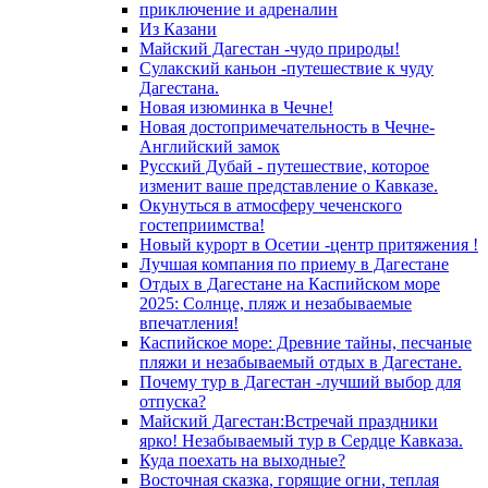
приключение и адреналин
Из Казани
Майский Дагестан -чудо природы!
Сулакский каньон -путешествие к чуду
Дагестана.
Новая изюминка в Чечне!
Новая достопримечательность в Чечне-
Английский замок
Русский Дубай - путешествие, которое
изменит ваше представление о Кавказе.
Окунуться в атмосферу чеченского
гостеприимства!
Новый курорт в Осетии -центр притяжения !
Лучшая компания по приему в Дагестане
Отдых в Дагестане на Каспийском море
2025: Солнце, пляж и незабываемые
впечатления!
Каспийское море: Древние тайны, песчаные
пляжи и незабываемый отдых в Дагестане.
Почему тур в Дагестан -лучший выбор для
отпуска?
Майский Дагестан:Встречай праздники
ярко! Незабываемый тур в Сердце Кавказа.
Куда поехать на выходные?
Восточная сказка, горящие огни, теплая