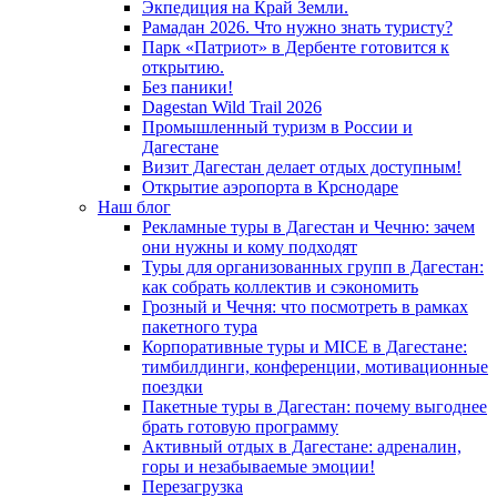
Экпедиция на Край Земли.
Рамадан 2026. Что нужно знать туристу?
Парк «Патриот» в Дербенте готовится к
открытию.
Без паники!
Dagestan Wild Trail 2026
Промышленный туризм в России и
Дагестане
Визит Дагестан делает отдых доступным!
Открытие аэропорта в Крснодаре
Наш блог
Рекламные туры в Дагестан и Чечню: зачем
они нужны и кому подходят
Туры для организованных групп в Дагестан:
как собрать коллектив и сэкономить
Грозный и Чечня: что посмотреть в рамках
пакетного тура
Корпоративные туры и MICE в Дагестане:
тимбилдинги, конференции, мотивационные
поездки
Пакетные туры в Дагестан: почему выгоднее
брать готовую программу
Активный отдых в Дагестане: адреналин,
горы и незабываемые эмоции!
Перезагрузка