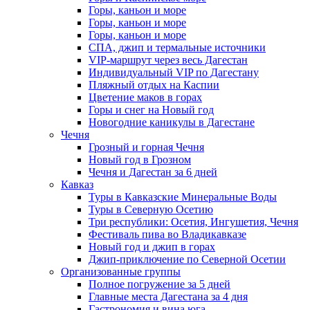
Горы, каньон и море
Горы, каньон и море
Горы, каньон и море
СПА, джип и термальные источники
VIP-маршрут через весь Дагестан
Индивидуальный VIP по Дагестану
Пляжный отдых на Каспии
Цветение маков в горах
Горы и снег на Новый год
Новогодние каникулы в Дагестане
Чечня
Грозный и горная Чечня
Новый год в Грозном
Чечня и Дагестан за 6 дней
Кавказ
Туры в Кавказские Минеральные Воды
Туры в Северную Осетию
Три республики: Осетия, Ингушетия, Чечня
Фестиваль пива во Владикавказе
Новый год и джип в горах
Джип-приключение по Северной Осетии
Организованные группы
Полное погружение за 5 дней
Главные места Дагестана за 4 дня
Гастрономия и вина юга