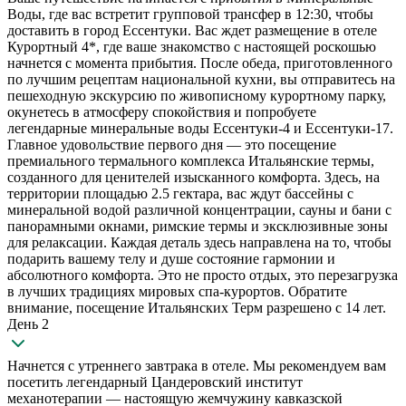
Воды, где вас встретит групповой трансфер в 12:30, чтобы
доставить в город Ессентуки. Вас ждет размещение в отеле
Курортный 4*, где ваше знакомство с настоящей роскошью
начнется с момента прибытия. После обеда, приготовленного
по лучшим рецептам национальной кухни, вы отправитесь на
пешеходную экскурсию по живописному курортному парку,
окунетесь в атмосферу спокойствия и попробуете
легендарные минеральные воды Ессентуки-4 и Ессентуки-17.
Главное удовольствие первого дня — это посещение
премиального термального комплекса Итальянские термы,
созданного для ценителей изысканного комфорта. Здесь, на
территории площадью 2.5 гектара, вас ждут бассейны с
минеральной водой различной концентрации, сауны и бани с
панорамными окнами, римские термы и эксклюзивные зоны
для релаксации. Каждая деталь здесь направлена на то, чтобы
подарить вашему телу и душе состояние гармонии и
абсолютного комфорта. Это не просто отдых, это перезагрузка
в лучших традициях мировых спа-курортов. Обратите
внимание, посещение Итальянских Терм разрешено с 14 лет.
День 2
Начнется с утреннего завтрака в отеле. Мы рекомендуем вам
посетить легендарный Цандеровский институт
механотерапии — настоящую жемчужину кавказской