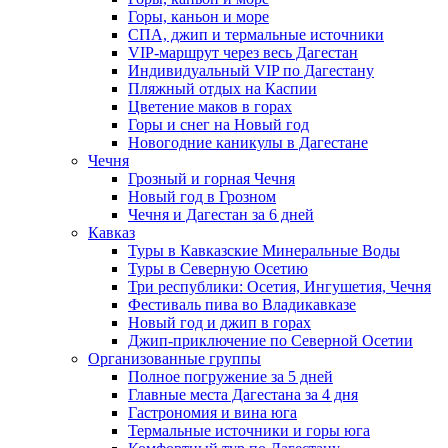
Горы, каньон и море
СПА, джип и термальные источники
VIP-маршрут через весь Дагестан
Индивидуальный VIP по Дагестану
Пляжный отдых на Каспии
Цветение маков в горах
Горы и снег на Новый год
Новогодние каникулы в Дагестане
Чечня
Грозный и горная Чечня
Новый год в Грозном
Чечня и Дагестан за 6 дней
Кавказ
Туры в Кавказские Минеральные Воды
Туры в Северную Осетию
Три республики: Осетия, Ингушетия, Чечня
Фестиваль пива во Владикавказе
Новый год и джип в горах
Джип-приключение по Северной Осетии
Организованные группы
Полное погружение за 5 дней
Главные места Дагестана за 4 дня
Гастрономия и вина юга
Термальные источники и горы юга