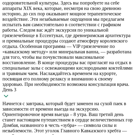
оздоровительной культуры. Здесь вы попробуете на себе
аппараты XIX века, которые, несмотря на свою древнюю
историю, до сих пор оказывают мощное терапевтическое
воздействие. Эти незабываемые ощущения мы предлагаем
испытать вам самостоятельно в соответствии с графиком
работы. Следом вас ждёт экскурсия по уникальной
грязелечебнице в Ессентуках, где древнеримская архитектура
и премиальные процедуры создают атмосферу королевского
отдыха. Особенная программа — VIP грязелечение по
«кавказскому методу» или минеральная ванна, — разработана
для того, чтобы вы почувствовали максимальное
восстановление. В конце процедуры вас пригласят на отдых в
специальные залы с освежающими кислородными коктейлями
и травяным чаем. Наслаждайтесь временем на курорте,
посвящая его полному релаксу и вниманию к своему
здоровью. При необходимости возможна консультация врача.
День 3
Начнется с завтрака, который будет заменен на сухой паек в
зависимости от времени выезда на экскурсию.
Ориентировочное время выезда – 8 утра. Ваш третий день
станет настоящим путешествием в сердце величественных гор
Домбая, названного в честь «зубра» — символа силы и
незыблемости. Этот уголок Главного Кавказского хребта —