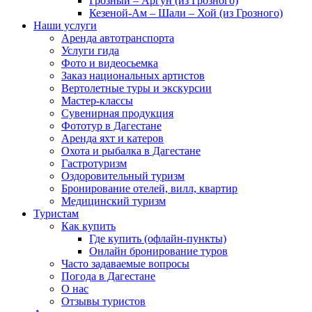
Грозный – Аргун (из Грозного)
Кезеной-Ам – Шали – Хой (из Грозного)
Наши услуги
Аренда автотранспорта
Услуги гида
Фото и видеосьемка
Заказ национальных артистов
Вертолетные туры и экскурсии
Мастер-классы
Сувенирная продукция
Фототур в Дагестане
Аренда яхт и катеров
Охота и рыбалка в Дагестане
Гастротуризм
Оздоровительный туризм
Бронирование отелей, вилл, квартир
Медицинский туризм
Туристам
Как купить
Где купить (офлайн-пункты)
Онлайн бронирование туров
Часто задаваемые вопросы
Погода в Дагестане
О нас
Отзывы туристов