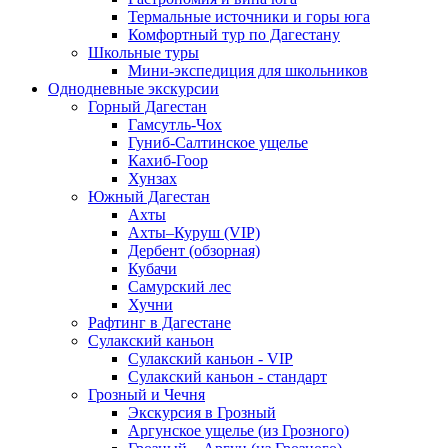
Термальные источники и горы юга
Комфортный тур по Дагестану
Школьные туры
Мини-экспедиция для школьников
Однодневные экскурсии
Горный Дагестан
Гамсутль-Чох
Гуниб-Салтинское ущелье
Кахиб-Гоор
Хунзах
Южный Дагестан
Ахты
Ахты–Куруш (VIP)
Дербент (обзорная)
Кубачи
Самурский лес
Хучни
Рафтинг в Дагестане
Сулакский каньон
Сулакский каньон - VIP
Сулакский каньон - стандарт
Грозный и Чечня
Экскурсия в Грозный
Аргунское ущелье (из Грозного)