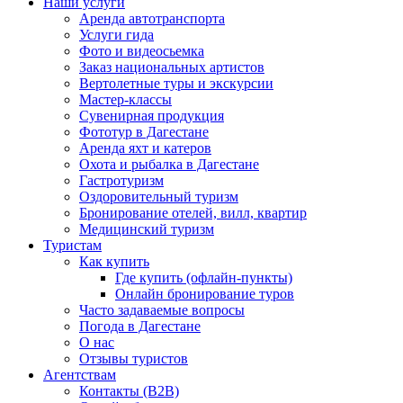
Наши услуги
Аренда автотранспорта
Услуги гида
Фото и видеосьемка
Заказ национальных артистов
Вертолетные туры и экскурсии
Мастер-классы
Сувенирная продукция
Фототур в Дагестане
Аренда яхт и катеров
Охота и рыбалка в Дагестане
Гастротуризм
Оздоровительный туризм
Бронирование отелей, вилл, квартир
Медицинский туризм
Туристам
Как купить
Где купить (офлайн-пункты)
Онлайн бронирование туров
Часто задаваемые вопросы
Погода в Дагестане
О нас
Отзывы туристов
Агентствам
Контакты (B2B)