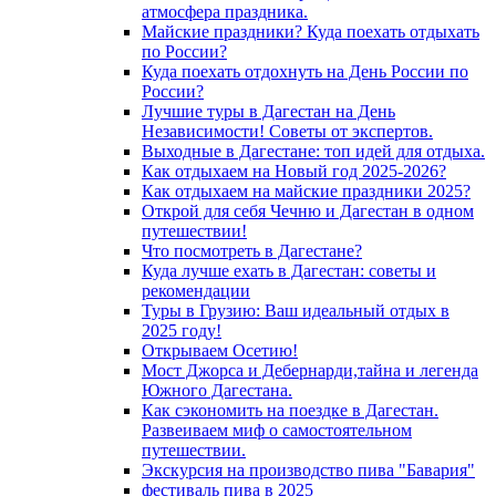
атмосфера праздника.
Майские праздники? Куда поехать отдыхать
по России?
Куда поехать отдохнуть на День России по
России?
Лучшие туры в Дагестан на День
Независимости! Советы от экспертов.
Выходные в Дагестане: топ идей для отдыха.
Как отдыхаем на Новый год 2025-2026?
Как отдыхаем на майские праздники 2025?
Открой для себя Чечню и Дагестан в одном
путешествии!
Что посмотреть в Дагестане?
Куда лучше ехать в Дагестан: советы и
рекомендации
Туры в Грузию: Ваш идеальный отдых в
2025 году!
Открываем Осетию!
Мост Джорса и Дебернарди,тайна и легенда
Южного Дагестана.
Как сэкономить на поездке в Дагестан.
Развеиваем миф о самостоятельном
путешествии.
Экскурсия на производство пива "Бавария"
фестиваль пива в 2025