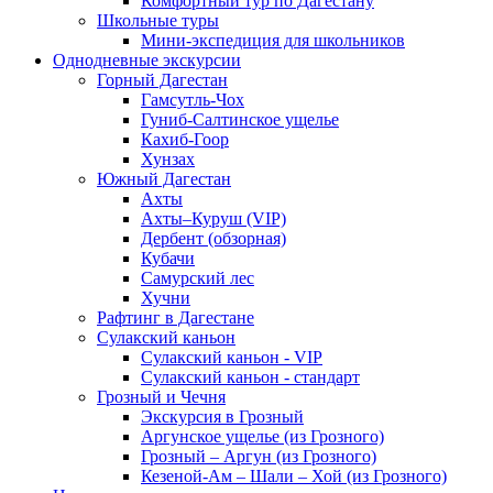
Комфортный тур по Дагестану
Школьные туры
Мини-экспедиция для школьников
Однодневные экскурсии
Горный Дагестан
Гамсутль-Чох
Гуниб-Салтинское ущелье
Кахиб-Гоор
Хунзах
Южный Дагестан
Ахты
Ахты–Куруш (VIP)
Дербент (обзорная)
Кубачи
Самурский лес
Хучни
Рафтинг в Дагестане
Сулакский каньон
Сулакский каньон - VIP
Сулакский каньон - стандарт
Грозный и Чечня
Экскурсия в Грозный
Аргунское ущелье (из Грозного)
Грозный – Аргун (из Грозного)
Кезеной-Ам – Шали – Хой (из Грозного)