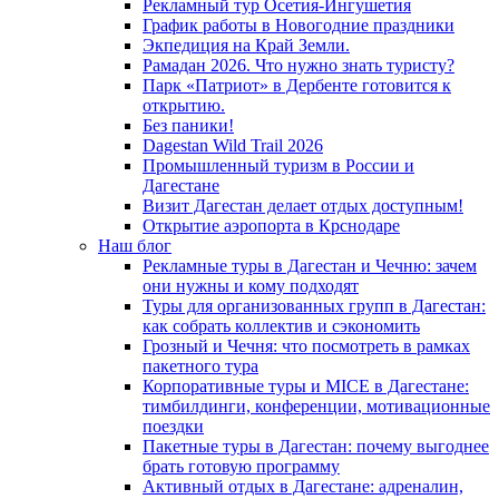
Рекламный тур Осетия-Ингушетия
График работы в Новогодние праздники
Экпедиция на Край Земли.
Рамадан 2026. Что нужно знать туристу?
Парк «Патриот» в Дербенте готовится к
открытию.
Без паники!
Dagestan Wild Trail 2026
Промышленный туризм в России и
Дагестане
Визит Дагестан делает отдых доступным!
Открытие аэропорта в Крснодаре
Наш блог
Рекламные туры в Дагестан и Чечню: зачем
они нужны и кому подходят
Туры для организованных групп в Дагестан:
как собрать коллектив и сэкономить
Грозный и Чечня: что посмотреть в рамках
пакетного тура
Корпоративные туры и MICE в Дагестане:
тимбилдинги, конференции, мотивационные
поездки
Пакетные туры в Дагестан: почему выгоднее
брать готовую программу
Активный отдых в Дагестане: адреналин,