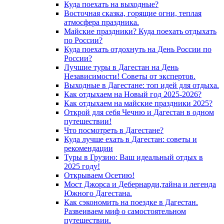
Куда поехать на выходные?
Восточная сказка, горящие огни, теплая
атмосфера праздника.
Майские праздники? Куда поехать отдыхать
по России?
Куда поехать отдохнуть на День России по
России?
Лучшие туры в Дагестан на День
Независимости! Советы от экспертов.
Выходные в Дагестане: топ идей для отдыха.
Как отдыхаем на Новый год 2025-2026?
Как отдыхаем на майские праздники 2025?
Открой для себя Чечню и Дагестан в одном
путешествии!
Что посмотреть в Дагестане?
Куда лучше ехать в Дагестан: советы и
рекомендации
Туры в Грузию: Ваш идеальный отдых в
2025 году!
Открываем Осетию!
Мост Джорса и Дебернарди,тайна и легенда
Южного Дагестана.
Как сэкономить на поездке в Дагестан.
Развеиваем миф о самостоятельном
путешествии.