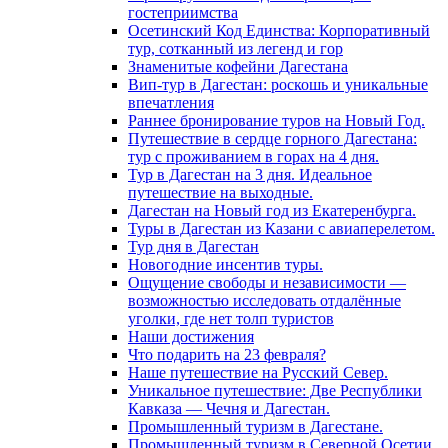
гостеприимства
Осетинский Код Единства: Корпоративный
тур, сотканный из легенд и гор
Знаменитые кофейни Дагестана
Вип-тур в Дагестан: роскошь и уникальные
впечатления
Раннее бронирование туров на Новый Год.
Путешествие в сердце горного Дагестана:
тур с проживанием в горах на 4 дня.
Тур в Дагестан на 3 дня. Идеальное
путешествие на выходные.
Дагестан на Новый год из Екатеренбурга.
Туры в Дагестан из Казани с авиаперелетом.
Тур дня в Дагестан
Новогодние инсентив туры.
Ощущение свободы и независимости —
возможностью исследовать отдалённые
уголки, где нет толп туристов
Наши достижения
Что подарить на 23 февраля?
Наше путешествие на Русский Север.
Уникальное путешествие: Две Республики
Кавказа — Чечня и Дагестан.
Промышленный туризм в Дагестане.
Промышленный туризм в Северной Осетии.