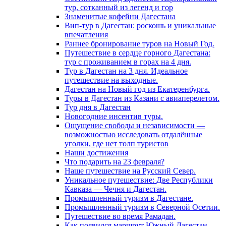
тур, сотканный из легенд и гор
Знаменитые кофейни Дагестана
Вип-тур в Дагестан: роскошь и уникальные
впечатления
Раннее бронирование туров на Новый Год.
Путешествие в сердце горного Дагестана:
тур с проживанием в горах на 4 дня.
Тур в Дагестан на 3 дня. Идеальное
путешествие на выходные.
Дагестан на Новый год из Екатеренбурга.
Туры в Дагестан из Казани с авиаперелетом.
Тур дня в Дагестан
Новогодние инсентив туры.
Ощущение свободы и независимости —
возможностью исследовать отдалённые
уголки, где нет толп туристов
Наши достижения
Что подарить на 23 февраля?
Наше путешествие на Русский Север.
Уникальное путешествие: Две Республики
Кавказа — Чечня и Дагестан.
Промышленный туризм в Дагестане.
Промышленный туризм в Северной Осетии.
Путешествие во время Рамадан.
Как появился маршрут Южный Дагестан.