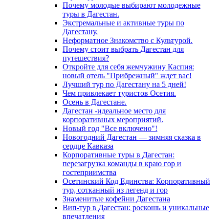
Почему молодые выбирают молодежные
туры в Дагестан.
Экстремальные и активные туры по
Дагестану.
Неформатное Знакомство с Культурой.
Почему стоит выбрать Дагестан для
путешествия?
Откройте для себя жемчужину Каспия:
новый отель "Прибрежный" ждет вас!
Лучший тур по Дагестану на 5 дней!
Чем привлекает туристов Осетия.
Осень в Дагестане.
Дагестан -идеальное место для
корпоративных мероприятий.
Новый год "Все включено"!
Новогодний Дагестан — зимняя сказка в
сердце Кавказа
Корпоративные туры в Дагестан:
перезагрузка команды в краю гор и
гостеприимства
Осетинский Код Единства: Корпоративный
тур, сотканный из легенд и гор
Знаменитые кофейни Дагестана
Вип-тур в Дагестан: роскошь и уникальные
впечатления