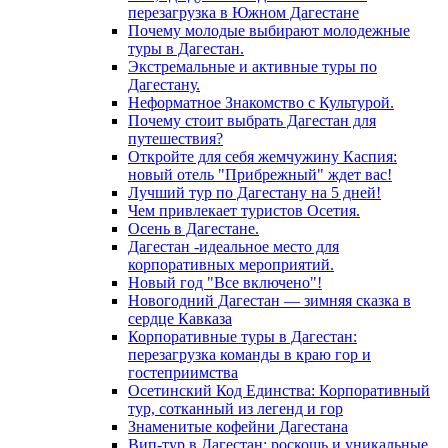
перезагрузка в Южном Дагестане
Почему молодые выбирают молодежные
туры в Дагестан.
Экстремальные и активные туры по
Дагестану.
Неформатное Знакомство с Культурой.
Почему стоит выбрать Дагестан для
путешествия?
Откройте для себя жемчужину Каспия:
новый отель "Прибрежный" ждет вас!
Лучший тур по Дагестану на 5 дней!
Чем привлекает туристов Осетия.
Осень в Дагестане.
Дагестан -идеальное место для
корпоративных мероприятий.
Новый год "Все включено"!
Новогодний Дагестан — зимняя сказка в
сердце Кавказа
Корпоративные туры в Дагестан:
перезагрузка команды в краю гор и
гостеприимства
Осетинский Код Единства: Корпоративный
тур, сотканный из легенд и гор
Знаменитые кофейни Дагестана
Вип-тур в Дагестан: роскошь и уникальные