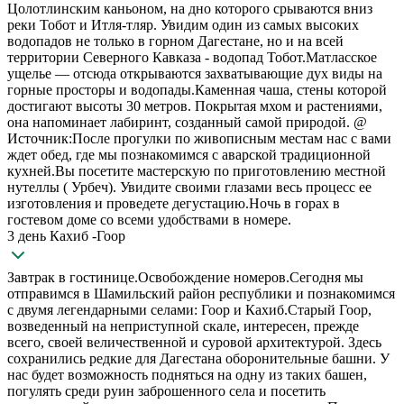
Цолотлинским каньоном, на дно которого срываются вниз
реки Тобот и Итля-тляр. Увидим один из самых высоких
водопадов не только в горном Дагестане, но и на всей
территории Северного Кавказа - водопад Тобот.Матласское
ущелье — отсюда открываются захватывающие дух виды на
горные просторы и водопады.Каменная чаша, стены которой
достигают высоты 30 метров. Покрытая мхом и растениями,
она напоминает лабиринт, созданный самой природой. @
Источник:После прогулки по живописным местам нас с вами
ждет обед, где мы познакомимся с аварской традиционной
кухней.Вы посетите мастерскую по приготовлению местной
нутеллы ( Урбеч). Увидите своими глазами весь процесс ее
изготовления и проведете дегустацию.Ночь в горах в
гостевом доме со всеми удобствами в номере.
3 день Кахиб -Гоор
Завтрак в гостинице.Освобождение номеров.Сегодня мы
отправимся в Шамильский район республики и познакомимся
с двумя легендарными селами: Гоор и Кахиб.Старый Гоор,
возведенный на неприступной скале, интересен, прежде
всего, своей величественной и суровой архитектурой. Здесь
сохранились редкие для Дагестана оборонительные башни. У
нас будет возможность подняться на одну из таких башен,
погулять среди руин заброшенного села и посетить