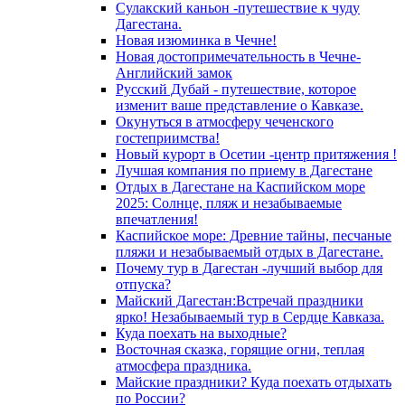
Сулакский каньон -путешествие к чуду
Дагестана.
Новая изюминка в Чечне!
Новая достопримечательность в Чечне-
Английский замок
Русский Дубай - путешествие, которое
изменит ваше представление о Кавказе.
Окунуться в атмосферу чеченского
гостеприимства!
Новый курорт в Осетии -центр притяжения !
Лучшая компания по приему в Дагестане
Отдых в Дагестане на Каспийском море
2025: Солнце, пляж и незабываемые
впечатления!
Каспийское море: Древние тайны, песчаные
пляжи и незабываемый отдых в Дагестане.
Почему тур в Дагестан -лучший выбор для
отпуска?
Майский Дагестан:Встречай праздники
ярко! Незабываемый тур в Сердце Кавказа.
Куда поехать на выходные?
Восточная сказка, горящие огни, теплая
атмосфера праздника.
Майские праздники? Куда поехать отдыхать
по России?