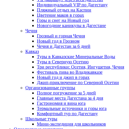
Индивидуальный VIP по Дагестану
Пляжный отдых на Каспии
Цветение маков в горах
Горы и снег на Новый год
Новогодние каникулы в Дагестане
Чечня
Грозный и горная Чечня
Новый год в Грозном
Чечня и Дагестан за 6 дней
Кавказ
Туры в Кавказские Минеральные Воды
Туры в Северную Осетию
Три республики: Осетия, Ингушетия, Чечня
Фестиваль пива во Владикавказе
Новый год и джип в горах
Джип-приключение по Северной Осетии
Организованные группы
Полное погружение за 5 дней
Главные места Дагестана за 4 дня
Гастрономия и вина юга
Термальные источники и горы юга
Комфортный тур по Дагестану
Школьные туры
Мини-экспедиция для школьников