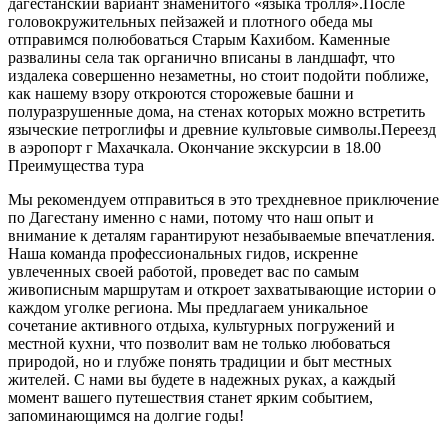
дагестанский вариант знаменитого «языка тролля».После
головокружительных пейзажей и плотного обеда мы
отправимся полюбоваться Старым Кахибом. Каменные
развалины села так органично вписаны в ландшафт, что
издалека совершенно незаметны, но стоит подойти поближе,
как нашему взору откроются сторожевые башни и
полуразрушенные дома, на стенах которых можно встретить
языческие петроглифы и древние культовые символы.Переезд
в аэропорт г Махачкала. Окончание экскурсии в 18.00
Преимущества тура
Мы рекомендуем отправиться в это трехдневное приключение
по Дагестану именно с нами, потому что наш опыт и
внимание к деталям гарантируют незабываемые впечатления.
Наша команда профессиональных гидов, искренне
увлеченных своей работой, проведет вас по самым
живописным маршрутам и откроет захватывающие истории о
каждом уголке региона. Мы предлагаем уникальное
сочетание активного отдыха, культурных погружений и
местной кухни, что позволит вам не только любоваться
природой, но и глубже понять традиции и быт местных
жителей. С нами вы будете в надежных руках, а каждый
момент вашего путешествия станет ярким событием,
запоминающимся на долгие годы!