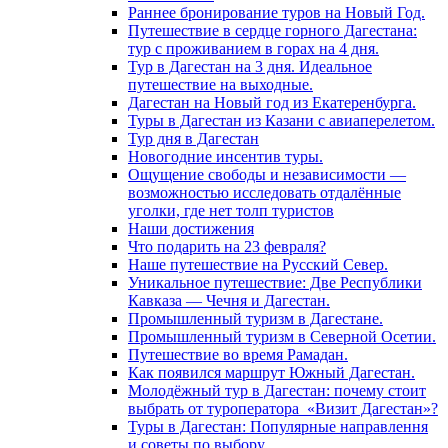
Раннее бронирование туров на Новый Год.
Путешествие в сердце горного Дагестана:
тур с проживанием в горах на 4 дня.
Тур в Дагестан на 3 дня. Идеальное
путешествие на выходные.
Дагестан на Новый год из Екатеренбурга.
Туры в Дагестан из Казани с авиаперелетом.
Тур дня в Дагестан
Новогодние инсентив туры.
Ощущение свободы и независимости —
возможностью исследовать отдалённые
уголки, где нет толп туристов
Наши достижения
Что подарить на 23 февраля?
Наше путешествие на Русский Север.
Уникальное путешествие: Две Республики
Кавказа — Чечня и Дагестан.
Промышленный туризм в Дагестане.
Промышленный туризм в Северной Осетии.
Путешествие во время Рамадан.
Как появился маршрут Южный Дагестан.
Молодёжный тур в Дагестан: почему стоит
выбрать от туроператора «Визит Дагестан»?
Туры в Дагестан: Популярные направлення
и советы по выбору