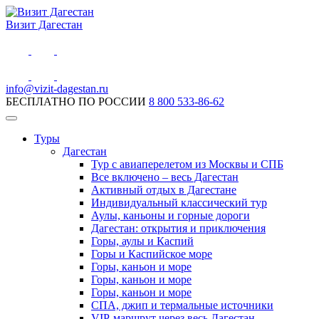
Визит Дагестан
info@vizit-dagestan.ru
БЕСПЛАТНО ПО РОССИИ
8 800 533-86-62
Туры
Дагестан
Тур с авиаперелетом из Москвы и СПБ
Все включено – весь Дагестан
Активный отдых в Дагестане
Индивидуальный классический тур
Аулы, каньоны и горные дороги
Дагестан: открытия и приключения
Горы, аулы и Каспий
Горы и Каспийское море
Горы, каньон и море
Горы, каньон и море
Горы, каньон и море
СПА, джип и термальные источники
VIP-маршрут через весь Дагестан