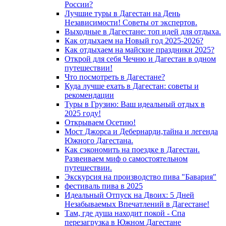
России?
Лучшие туры в Дагестан на День
Независимости! Советы от экспертов.
Выходные в Дагестане: топ идей для отдыха.
Как отдыхаем на Новый год 2025-2026?
Как отдыхаем на майские праздники 2025?
Открой для себя Чечню и Дагестан в одном
путешествии!
Что посмотреть в Дагестане?
Куда лучше ехать в Дагестан: советы и
рекомендации
Туры в Грузию: Ваш идеальный отдых в
2025 году!
Открываем Осетию!
Мост Джорса и Дебернарди,тайна и легенда
Южного Дагестана.
Как сэкономить на поездке в Дагестан.
Развеиваем миф о самостоятельном
путешествии.
Экскурсия на производство пива "Бавария"
фестиваль пива в 2025
Идеальный Отпуск на Двоих: 5 Дней
Незабываемых Впечатлений в Дагестане!
Там, где душа находит покой - Спа
перезагрузка в Южном Дагестане