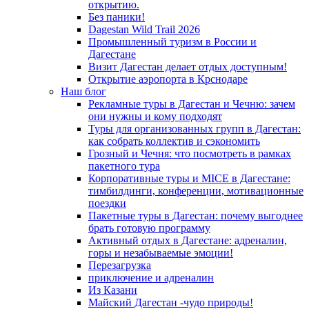
открытию.
Без паники!
Dagestan Wild Trail 2026
Промышленный туризм в России и
Дагестане
Визит Дагестан делает отдых доступным!
Открытие аэропорта в Крснодаре
Наш блог
Рекламные туры в Дагестан и Чечню: зачем
они нужны и кому подходят
Туры для организованных групп в Дагестан:
как собрать коллектив и сэкономить
Грозный и Чечня: что посмотреть в рамках
пакетного тура
Корпоративные туры и MICE в Дагестане:
тимбилдинги, конференции, мотивационные
поездки
Пакетные туры в Дагестан: почему выгоднее
брать готовую программу
Активный отдых в Дагестане: адреналин,
горы и незабываемые эмоции!
Перезагрузка
приключение и адреналин
Из Казани
Майский Дагестан -чудо природы!