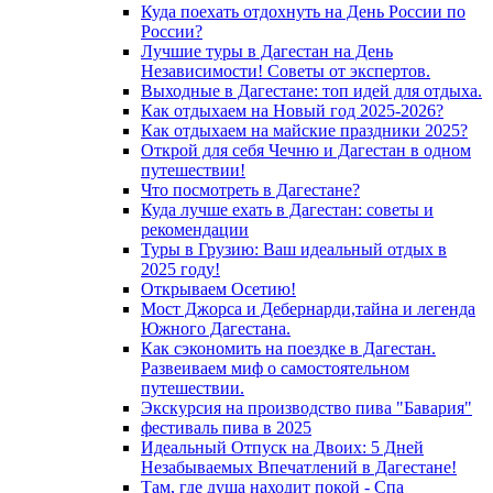
Куда поехать отдохнуть на День России по
России?
Лучшие туры в Дагестан на День
Независимости! Советы от экспертов.
Выходные в Дагестане: топ идей для отдыха.
Как отдыхаем на Новый год 2025-2026?
Как отдыхаем на майские праздники 2025?
Открой для себя Чечню и Дагестан в одном
путешествии!
Что посмотреть в Дагестане?
Куда лучше ехать в Дагестан: советы и
рекомендации
Туры в Грузию: Ваш идеальный отдых в
2025 году!
Открываем Осетию!
Мост Джорса и Дебернарди,тайна и легенда
Южного Дагестана.
Как сэкономить на поездке в Дагестан.
Развеиваем миф о самостоятельном
путешествии.
Экскурсия на производство пива "Бавария"
фестиваль пива в 2025
Идеальный Отпуск на Двоих: 5 Дней
Незабываемых Впечатлений в Дагестане!
Там, где душа находит покой - Спа