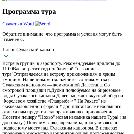
Программа тура
Скачать в Word
Обратите внимание, что программа и условия могут быть
изменены.
1 день Сулакский каньон
Встреча группы в аэропорту. Рекомендуемые прилеты до
11.00Вас встретит гид с табличкой "название
тура"Отправляемся на встречу приключениям и ярким
эмоциям. Наше знакомство начнется со знакомства с
Сулакским каньоном — жемчужиной Дагестана. Со
смотровой площадки п.Дубки полюбуемся на бирюзовые
воды Сулакского каньона.Далее нас ждет вкусный обед на
Форелевом хозяйстве «Главрыба»/ " На Рахате" из
свежевыловленной форели * доп платаПосле небольшого
отдыха нам предстоит завораживающее приключение.
Посетим пещеру "Нохьо" новая изюминка нашего Тура! ( за
доп плату ).Получим заряд адреналина, прогуливаясь по
подвесному мосту над Сулакским каньоном. В пещерах
проложено множество лабиринтов общей протяженностью