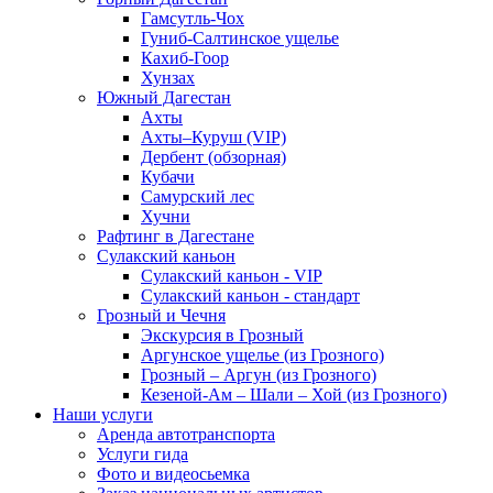
Гамсутль-Чох
Гуниб-Салтинское ущелье
Кахиб-Гоор
Хунзах
Южный Дагестан
Ахты
Ахты–Куруш (VIP)
Дербент (обзорная)
Кубачи
Самурский лес
Хучни
Рафтинг в Дагестане
Сулакский каньон
Сулакский каньон - VIP
Сулакский каньон - стандарт
Грозный и Чечня
Экскурсия в Грозный
Аргунское ущелье (из Грозного)
Грозный – Аргун (из Грозного)
Кезеной-Ам – Шали – Хой (из Грозного)
Наши услуги
Аренда автотранспорта
Услуги гида
Фото и видеосьемка