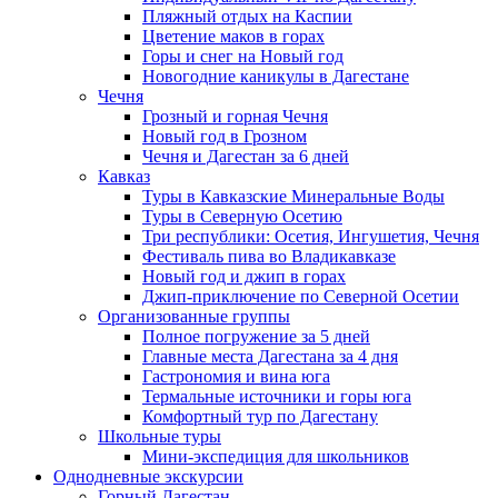
Пляжный отдых на Каспии
Цветение маков в горах
Горы и снег на Новый год
Новогодние каникулы в Дагестане
Чечня
Грозный и горная Чечня
Новый год в Грозном
Чечня и Дагестан за 6 дней
Кавказ
Туры в Кавказские Минеральные Воды
Туры в Северную Осетию
Три республики: Осетия, Ингушетия, Чечня
Фестиваль пива во Владикавказе
Новый год и джип в горах
Джип-приключение по Северной Осетии
Организованные группы
Полное погружение за 5 дней
Главные места Дагестана за 4 дня
Гастрономия и вина юга
Термальные источники и горы юга
Комфортный тур по Дагестану
Школьные туры
Мини-экспедиция для школьников
Однодневные экскурсии
Горный Дагестан