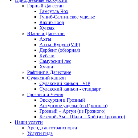
Однодневные экскурсии
Горный Дагестан
Гамсутль-Чох
Гуниб-Салтинское ущелье
Кахиб-Гоор
Хунзах
Южный Дагестан
Ахты
Ахты–Куруш (VIP)
Дербент (обзорная)
Кубачи
Самурский лес
Хучни
Рафтинг в Дагестане
Сулакский каньон
Сулакский каньон - VIP
Сулакский каньон - стандарт
Грозный и Чечня
Экскурсия в Грозный
Аргунское ущелье (из Грозного)
Грозный – Аргун (из Грозного)
Кезеной-Ам – Шали – Хой (из Грозного)
Наши услуги
Аренда автотранспорта
Услуги гида