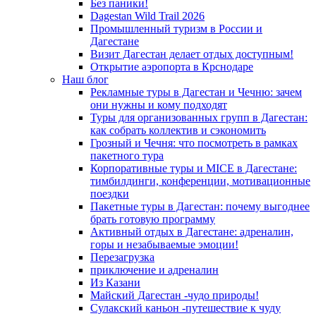
Без паники!
Dagestan Wild Trail 2026
Промышленный туризм в России и
Дагестане
Визит Дагестан делает отдых доступным!
Открытие аэропорта в Крснодаре
Наш блог
Рекламные туры в Дагестан и Чечню: зачем
они нужны и кому подходят
Туры для организованных групп в Дагестан:
как собрать коллектив и сэкономить
Грозный и Чечня: что посмотреть в рамках
пакетного тура
Корпоративные туры и MICE в Дагестане:
тимбилдинги, конференции, мотивационные
поездки
Пакетные туры в Дагестан: почему выгоднее
брать готовую программу
Активный отдых в Дагестане: адреналин,
горы и незабываемые эмоции!
Перезагрузка
приключение и адреналин
Из Казани
Майский Дагестан -чудо природы!
Сулакский каньон -путешествие к чуду