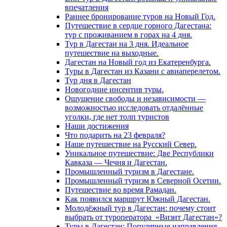
впечатления
Раннее бронирование туров на Новый Год.
Путешествие в сердце горного Дагестана:
тур с проживанием в горах на 4 дня.
Тур в Дагестан на 3 дня. Идеальное
путешествие на выходные.
Дагестан на Новый год из Екатеренбурга.
Туры в Дагестан из Казани с авиаперелетом.
Тур дня в Дагестан
Новогодние инсентив туры.
Ощущение свободы и независимости —
возможностью исследовать отдалённые
уголки, где нет толп туристов
Наши достижения
Что подарить на 23 февраля?
Наше путешествие на Русский Север.
Уникальное путешествие: Две Республики
Кавказа — Чечня и Дагестан.
Промышленный туризм в Дагестане.
Промышленный туризм в Северной Осетии.
Путешествие во время Рамадан.
Как появился маршрут Южный Дагестан.
Молодёжный тур в Дагестан: почему стоит
выбрать от туроператора «Визит Дагестан»?
Туры в Дагестан: Популярные направлення