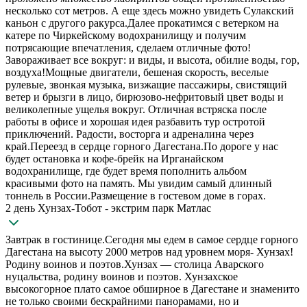
несколько сот метров. А еще здесь можно увидеть Сулакский
каньон с другого ракурса.Далее прокатимся с ветерком на
катере по Чиркейскому водохранилищу и получим
потрясающие впечатления, сделаем отличные фото!
Завораживает все вокруг: и виды, и высота, обилие воды, гор,
воздуха!Мощные двигатели, бешеная скорость, веселые
рулевые, звонкая музыка, визжащие пассажиры, свистящий
ветер и брызги в лицо, бирюзово-нефритовый цвет воды и
великолепные ущелья вокруг. Отличная встряска после
работы в офисе и хорошая идея разбавить тур остротой
приключений. Радости, восторга и адреналина через
край.Переезд в сердце горного Дагестана.По дороге у нас
будет остановка и кофе-брейк на Ирганайском
водохранилище, где будет время пополнить альбом
красивыми фото на память. Мы увидим самый длинный
тоннель в России.Размещение в гостевом доме в горах.
2 день Хунзах-Тобот - экстрим парк Матлас
Завтрак в гостинице.Сегодня мы едем в самое сердце горного
Дагестана на высоту 2000 метров над уровнем моря- Хунзах!
Родину воинов и поэтов.Хунзах — столица Аварского
нуцальства, родину воинов и поэтов. Хунзахское
высокогорное плато самое обширное в Дагестане и знаменито
не только своими бескрайними панорамами, но и