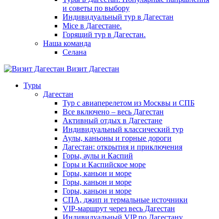
и советы по выбору
Индивидуальный тур в Дагестан
Mice в Дагестане.
Горящий тур в Дагестан.
Наша команда
Селана
Визит Дагестан
Туры
Дагестан
Тур с авиаперелетом из Москвы и СПБ
Все включено – весь Дагестан
Активный отдых в Дагестане
Индивидуальный классический тур
Аулы, каньоны и горные дороги
Дагестан: открытия и приключения
Горы, аулы и Каспий
Горы и Каспийское море
Горы, каньон и море
Горы, каньон и море
Горы, каньон и море
СПА, джип и термальные источники
VIP-маршрут через весь Дагестан
Индивидуальный VIP по Дагестану