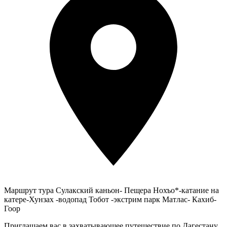
Маршрут тура
Сулакский каньон- Пещера Нохъо*-катание на
катере-Хунзах -водопад Тобот -экстрим парк Матлас- Кахиб-
Гоор
Приглашаем вас в захватывающее путешествие по Дагестану