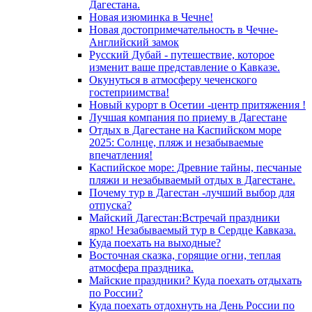
Дагестана.
Новая изюминка в Чечне!
Новая достопримечательность в Чечне-
Английский замок
Русский Дубай - путешествие, которое
изменит ваше представление о Кавказе.
Окунуться в атмосферу чеченского
гостеприимства!
Новый курорт в Осетии -центр притяжения !
Лучшая компания по приему в Дагестане
Отдых в Дагестане на Каспийском море
2025: Солнце, пляж и незабываемые
впечатления!
Каспийское море: Древние тайны, песчаные
пляжи и незабываемый отдых в Дагестане.
Почему тур в Дагестан -лучший выбор для
отпуска?
Майский Дагестан:Встречай праздники
ярко! Незабываемый тур в Сердце Кавказа.
Куда поехать на выходные?
Восточная сказка, горящие огни, теплая
атмосфера праздника.
Майские праздники? Куда поехать отдыхать
по России?
Куда поехать отдохнуть на День России по