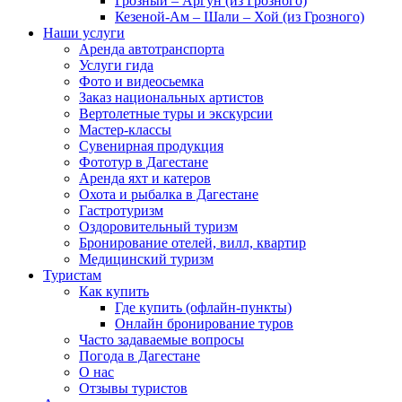
Грозный – Аргун (из Грозного)
Кезеной-Ам – Шали – Хой (из Грозного)
Наши услуги
Аренда автотранспорта
Услуги гида
Фото и видеосьемка
Заказ национальных артистов
Вертолетные туры и экскурсии
Мастер-классы
Сувенирная продукция
Фототур в Дагестане
Аренда яхт и катеров
Охота и рыбалка в Дагестане
Гастротуризм
Оздоровительный туризм
Бронирование отелей, вилл, квартир
Медицинский туризм
Туристам
Как купить
Где купить (офлайн-пункты)
Онлайн бронирование туров
Часто задаваемые вопросы
Погода в Дагестане
О нас
Отзывы туристов