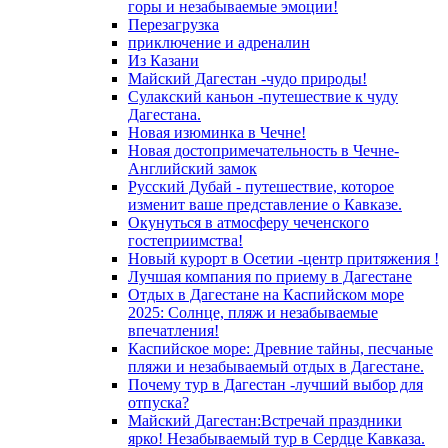
горы и незабываемые эмоции!
Перезагрузка
приключение и адреналин
Из Казани
Майский Дагестан -чудо природы!
Сулакский каньон -путешествие к чуду
Дагестана.
Новая изюминка в Чечне!
Новая достопримечательность в Чечне-
Английский замок
Русский Дубай - путешествие, которое
изменит ваше представление о Кавказе.
Окунуться в атмосферу чеченского
гостеприимства!
Новый курорт в Осетии -центр притяжения !
Лучшая компания по приему в Дагестане
Отдых в Дагестане на Каспийском море
2025: Солнце, пляж и незабываемые
впечатления!
Каспийское море: Древние тайны, песчаные
пляжи и незабываемый отдых в Дагестане.
Почему тур в Дагестан -лучший выбор для
отпуска?
Майский Дагестан:Встречай праздники
ярко! Незабываемый тур в Сердце Кавказа.