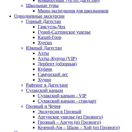
Комфортный тур по Дагестану
Школьные туры
Мини-экспедиция для школьников
Однодневные экскурсии
Горный Дагестан
Гамсутль-Чох
Гуниб-Салтинское ущелье
Кахиб-Гоор
Хунзах
Южный Дагестан
Ахты
Ахты–Куруш (VIP)
Дербент (обзорная)
Кубачи
Самурский лес
Хучни
Рафтинг в Дагестане
Сулакский каньон
Сулакский каньон - VIP
Сулакский каньон - стандарт
Грозный и Чечня
Экскурсия в Грозный
Аргунское ущелье (из Грозного)
Грозный – Аргун (из Грозного)
Кезеной-Ам – Шали – Хой (из Грозного)