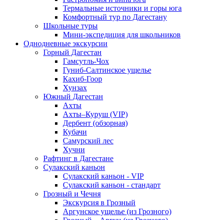
Термальные источники и горы юга
Комфортный тур по Дагестану
Школьные туры
Мини-экспедиция для школьников
Однодневные экскурсии
Горный Дагестан
Гамсутль-Чох
Гуниб-Салтинское ущелье
Кахиб-Гоор
Хунзах
Южный Дагестан
Ахты
Ахты–Куруш (VIP)
Дербент (обзорная)
Кубачи
Самурский лес
Хучни
Рафтинг в Дагестане
Сулакский каньон
Сулакский каньон - VIP
Сулакский каньон - стандарт
Грозный и Чечня
Экскурсия в Грозный
Аргунское ущелье (из Грозного)