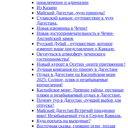
приключение и адреналин
Из Казани
Майский Дагестан -чудо природы!
Сулакский каньон -путешествие к чуду
Дагестана.
Новая изюминка в Чечне!
Новая достопримечательность в Чечне-
Английский замок
Русский Дубай - путешествие, которое
изменит ваше представление о Кавказе.
Окунуться в атмосферу чеченского
гостеприимства!
Новый курорт в Осетии -центр притяжения !
Лучшая компания по приему в Дагестане
Отдых в Дагестане на Каспийском море
2025: Солнце, пляж и незабываемые
впечатления!
Каспийское море: Древние тайны, песчаные
пляжи и незабываемый отдых в Дагестане.
Почему тур в Дагестан -лучший выбор для
отпуска?
Майский Дагестан:Встречай праздники
ярко! Незабываемый тур в Сердце Кавказа.
Куда поехать на выходные?
Восточная сказка, горящие огни, теплая