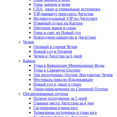
Горы, каньон и море
СПА, джип и термальные источники
VIP-маршрут через весь Дагестан
Индивидуальный VIP по Дагестану
Пляжный отдых на Каспии
Цветение маков в горах
Горы и снег на Новый год
Новогодние каникулы в Дагестане
Чечня
Грозный и горная Чечня
Новый год в Грозном
Чечня и Дагестан за 6 дней
Кавказ
Туры в Кавказские Минеральные Воды
Туры в Северную Осетию
Три республики: Осетия, Ингушетия, Чечня
Фестиваль пива во Владикавказе
Новый год и джип в горах
Джип-приключение по Северной Осетии
Организованные группы
Полное погружение за 5 дней
Главные места Дагестана за 4 дня
Гастрономия и вина юга
Термальные источники и горы юга