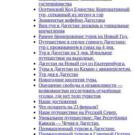
гостеприимства
Осетинский Код Единства: Корпоративный
тур, сотканный из легенд и гор
Знаменитые кофейни Дагестана
Вип-тур в Дагестан: роскошь и уникальные
впечатления
Раннее бронирование туров на Новый Год.
Путешествие в сердце горного Дагестана:
тур с проживанием в горах на 4 дня.
Тур в Дагестан на 3 дня. Идеальное
путешествие на выходные.
Дагестан на Новый год из Екатеренбурга.
Туры в Дагестан из Казани с авиаперелетом.
Тур дня в Дагестан
Новогодние инсентив туры.
Ощущение свободы и независимости —
возможностью исследовать отдалённые
уголки, где нет толп туристов
Наши достижения
Что подарить на 23 февраля?
Наше путешествие на Русский Север.
Уникальное путешествие: Две Республики
Кавказа — Чечня и Дагестан.
Промышленный туризм в Дагестане.
Промышленный туризм в Северной Осетии.