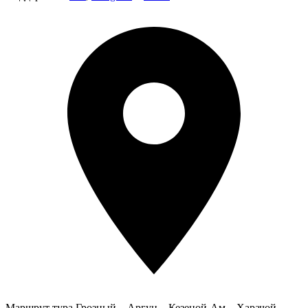
Маршрут тура
Грозный – Аргун – Кезеной-Ам – Харачой –