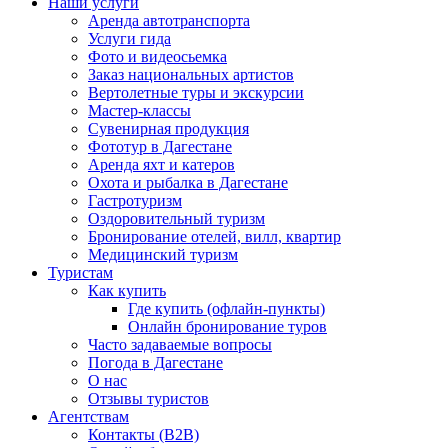
Наши услуги
Аренда автотранспорта
Услуги гида
Фото и видеосьемка
Заказ национальных артистов
Вертолетные туры и экскурсии
Мастер-классы
Сувенирная продукция
Фототур в Дагестане
Аренда яхт и катеров
Охота и рыбалка в Дагестане
Гастротуризм
Оздоровительный туризм
Бронирование отелей, вилл, квартир
Медицинский туризм
Туристам
Как купить
Где купить (офлайн-пункты)
Онлайн бронирование туров
Часто задаваемые вопросы
Погода в Дагестане
О нас
Отзывы туристов
Агентствам
Контакты (B2B)