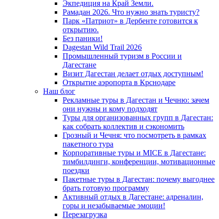
Экпедиция на Край Земли.
Рамадан 2026. Что нужно знать туристу?
Парк «Патриот» в Дербенте готовится к
открытию.
Без паники!
Dagestan Wild Trail 2026
Промышленный туризм в России и
Дагестане
Визит Дагестан делает отдых доступным!
Открытие аэропорта в Крснодаре
Наш блог
Рекламные туры в Дагестан и Чечню: зачем
они нужны и кому подходят
Туры для организованных групп в Дагестан:
как собрать коллектив и сэкономить
Грозный и Чечня: что посмотреть в рамках
пакетного тура
Корпоративные туры и MICE в Дагестане:
тимбилдинги, конференции, мотивационные
поездки
Пакетные туры в Дагестан: почему выгоднее
брать готовую программу
Активный отдых в Дагестане: адреналин,
горы и незабываемые эмоции!
Перезагрузка