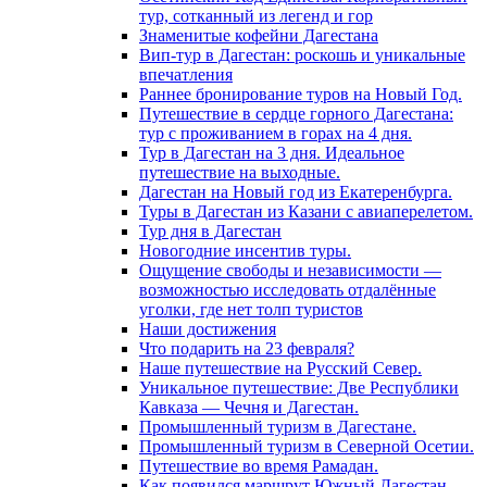
тур, сотканный из легенд и гор
Знаменитые кофейни Дагестана
Вип-тур в Дагестан: роскошь и уникальные
впечатления
Раннее бронирование туров на Новый Год.
Путешествие в сердце горного Дагестана:
тур с проживанием в горах на 4 дня.
Тур в Дагестан на 3 дня. Идеальное
путешествие на выходные.
Дагестан на Новый год из Екатеренбурга.
Туры в Дагестан из Казани с авиаперелетом.
Тур дня в Дагестан
Новогодние инсентив туры.
Ощущение свободы и независимости —
возможностью исследовать отдалённые
уголки, где нет толп туристов
Наши достижения
Что подарить на 23 февраля?
Наше путешествие на Русский Север.
Уникальное путешествие: Две Республики
Кавказа — Чечня и Дагестан.
Промышленный туризм в Дагестане.
Промышленный туризм в Северной Осетии.
Путешествие во время Рамадан.
Как появился маршрут Южный Дагестан.