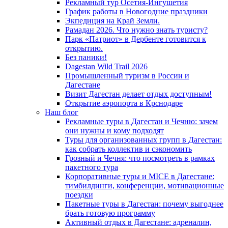
Рекламный тур Осетия-Ингушетия
График работы в Новогодние праздники
Экпедиция на Край Земли.
Рамадан 2026. Что нужно знать туристу?
Парк «Патриот» в Дербенте готовится к
открытию.
Без паники!
Dagestan Wild Trail 2026
Промышленный туризм в России и
Дагестане
Визит Дагестан делает отдых доступным!
Открытие аэропорта в Крснодаре
Наш блог
Рекламные туры в Дагестан и Чечню: зачем
они нужны и кому подходят
Туры для организованных групп в Дагестан:
как собрать коллектив и сэкономить
Грозный и Чечня: что посмотреть в рамках
пакетного тура
Корпоративные туры и MICE в Дагестане:
тимбилдинги, конференции, мотивационные
поездки
Пакетные туры в Дагестан: почему выгоднее
брать готовую программу
Активный отдых в Дагестане: адреналин,