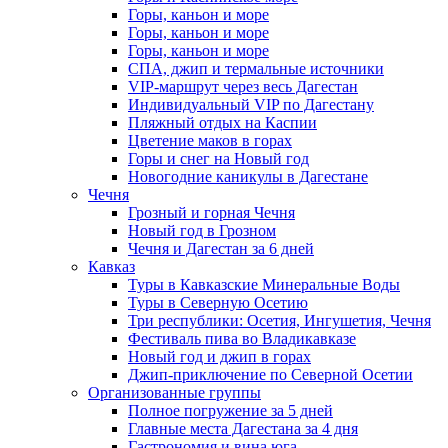
Горы, каньон и море
Горы, каньон и море
Горы, каньон и море
СПА, джип и термальные источники
VIP-маршрут через весь Дагестан
Индивидуальный VIP по Дагестану
Пляжный отдых на Каспии
Цветение маков в горах
Горы и снег на Новый год
Новогодние каникулы в Дагестане
Чечня
Грозный и горная Чечня
Новый год в Грозном
Чечня и Дагестан за 6 дней
Кавказ
Туры в Кавказские Минеральные Воды
Туры в Северную Осетию
Три республики: Осетия, Ингушетия, Чечня
Фестиваль пива во Владикавказе
Новый год и джип в горах
Джип-приключение по Северной Осетии
Организованные группы
Полное погружение за 5 дней
Главные места Дагестана за 4 дня
Гастрономия и вина юга