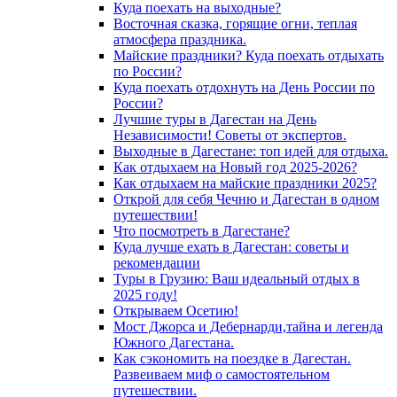
Куда поехать на выходные?
Восточная сказка, горящие огни, теплая
атмосфера праздника.
Майские праздники? Куда поехать отдыхать
по России?
Куда поехать отдохнуть на День России по
России?
Лучшие туры в Дагестан на День
Независимости! Советы от экспертов.
Выходные в Дагестане: топ идей для отдыха.
Как отдыхаем на Новый год 2025-2026?
Как отдыхаем на майские праздники 2025?
Открой для себя Чечню и Дагестан в одном
путешествии!
Что посмотреть в Дагестане?
Куда лучше ехать в Дагестан: советы и
рекомендации
Туры в Грузию: Ваш идеальный отдых в
2025 году!
Открываем Осетию!
Мост Джорса и Дебернарди,тайна и легенда
Южного Дагестана.
Как сэкономить на поездке в Дагестан.
Развеиваем миф о самостоятельном
путешествии.