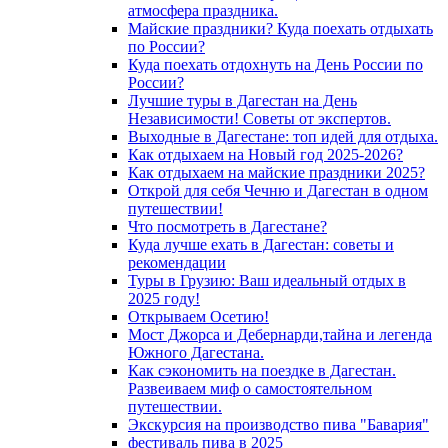
атмосфера праздника.
Майские праздники? Куда поехать отдыхать
по России?
Куда поехать отдохнуть на День России по
России?
Лучшие туры в Дагестан на День
Независимости! Советы от экспертов.
Выходные в Дагестане: топ идей для отдыха.
Как отдыхаем на Новый год 2025-2026?
Как отдыхаем на майские праздники 2025?
Открой для себя Чечню и Дагестан в одном
путешествии!
Что посмотреть в Дагестане?
Куда лучше ехать в Дагестан: советы и
рекомендации
Туры в Грузию: Ваш идеальный отдых в
2025 году!
Открываем Осетию!
Мост Джорса и Дебернарди,тайна и легенда
Южного Дагестана.
Как сэкономить на поездке в Дагестан.
Развеиваем миф о самостоятельном
путешествии.
Экскурсия на производство пива "Бавария"
фестиваль пива в 2025