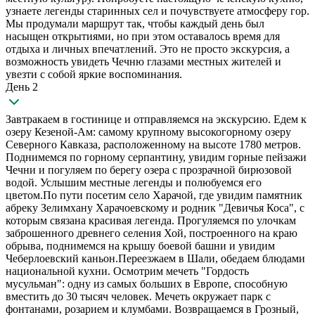
узнаете легенды старинных сел и почувствуете атмосферу гор.
Мы продумали маршрут так, чтобы каждый день был
насыщен открытиями, но при этом оставалось время для
отдыха и личных впечатлений. Это не просто экскурсия, а
возможность увидеть Чечню глазами местных жителей и
увезти с собой яркие воспоминания.
День 2
Завтракаем в гостинице и отправляемся на экскурсию. Едем к
озеру Кезеной-Ам: самому крупному высокогорному озеру
Северного Кавказа, расположенному на высоте 1780 метров.
Поднимемся по горному серпантину, увидим горные пейзажи
Чечни и погуляем по берегу озера с прозрачной бирюзовой
водой. Услышим местные легенды и полюбуемся его
цветом.По пути посетим село Харачой, где увидим памятник
абреку Зелимхану Харачоевскому и родник "Девичья Коса", с
которым связана красивая легенда. Прогуляемся по улочкам
заброшенного древнего селения Хой, построенного на краю
обрыва, поднимемся на крышу боевой башни и увидим
Чеберлоевский каньон.Переезжаем в Шали, обедаем блюдами
национальной кухни. Осмотрим мечеть "Гордость
мусульман": одну из самых больших в Европе, способную
вместить до 30 тысяч человек. Мечеть окружает парк с
фонтанами, розарием и клумбами. Возвращаемся в Грозный,