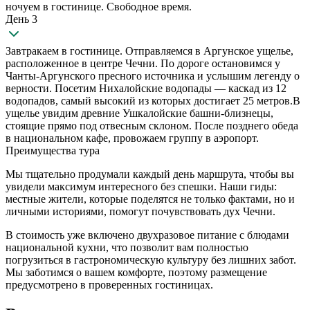
ночуем в гостинице. Свободное время.
День 3
Завтракаем в гостинице. Отправляемся в Аргунское ущелье,
расположенное в центре Чечни. По дороге остановимся у
Чанты-Аргунского пресного источника и услышим легенду о
верности. Посетим Нихалойские водопады — каскад из 12
водопадов, самый высокий из которых достигает 25 метров.В
ущелье увидим древние Ушкалойские башни-близнецы,
стоящие прямо под отвесным склоном. После позднего обеда
в национальном кафе, провожаем группу в аэропорт.
Преимущества тура
Мы тщательно продумали каждый день маршрута, чтобы вы
увидели максимум интересного без спешки. Наши гиды:
местные жители, которые поделятся не только фактами, но и
личными историями, помогут почувствовать дух Чечни.
В стоимость уже включено двухразовое питание с блюдами
национальной кухни, что позволит вам полностью
погрузиться в гастрономическую культуру без лишних забот.
Мы заботимся о вашем комфорте, поэтому размещение
предусмотрено в проверенных гостиницах.