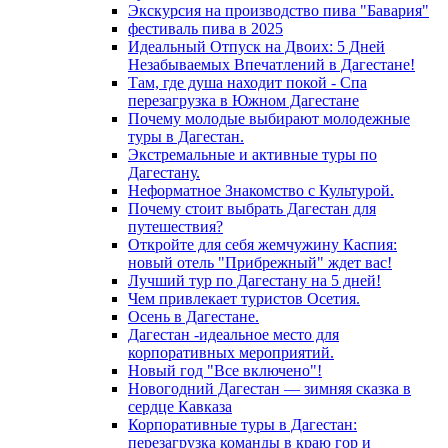
Экскурсия на производство пива "Бавария"
фестиваль пива в 2025
Идеальный Отпуск на Двоих: 5 Дней
Незабываемых Впечатлений в Дагестане!
Там, где душа находит покой - Спа
перезагрузка в Южном Дагестане
Почему молодые выбирают молодежные
туры в Дагестан.
Экстремальные и активные туры по
Дагестану.
Неформатное Знакомство с Культурой.
Почему стоит выбрать Дагестан для
путешествия?
Откройте для себя жемчужину Каспия:
новый отель "Прибрежный" ждет вас!
Лучший тур по Дагестану на 5 дней!
Чем привлекает туристов Осетия.
Осень в Дагестане.
Дагестан -идеальное место для
корпоративных мероприятий.
Новый год "Все включено"!
Новогодний Дагестан — зимняя сказка в
сердце Кавказа
Корпоративные туры в Дагестан:
перезагрузка команды в краю гор и