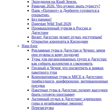
Экпедиция на Край Земли.
Рамадан 2026. Что нужно знать туристу?
Парк «Патриот» в Дербенте готовится к
открытию.
Без паники!
Dagestan Wild Trail 2026
Промышленный туризм в России и
Дагестане
Визит Дагестан делает отдых доступным!
Открытие аэропорта в Крснодаре
Наш блог
Рекламные туры в Дагестан и Чечню: зачем
они нужны и кому подходят
Туры для организованных групп в Дагестан:
как собрать коллектив и сэкономить
Грозный и Чечня: что посмотреть в рамках
пакетного тура
Корпоративные туры и MICE в Дагестане:
тимбилдинги, конференции, мотивационные
поездки
Пакетные туры в Дагестан: почему выгоднее
брать готовую программу
Активный отдых в Дагестане: адреналин,
горы и незабываемые эмоции!
Перезагрузка