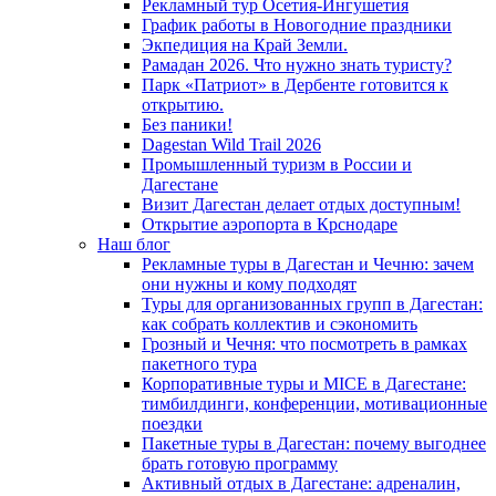
Рекламный тур Осетия-Ингушетия
График работы в Новогодние праздники
Экпедиция на Край Земли.
Рамадан 2026. Что нужно знать туристу?
Парк «Патриот» в Дербенте готовится к
открытию.
Без паники!
Dagestan Wild Trail 2026
Промышленный туризм в России и
Дагестане
Визит Дагестан делает отдых доступным!
Открытие аэропорта в Крснодаре
Наш блог
Рекламные туры в Дагестан и Чечню: зачем
они нужны и кому подходят
Туры для организованных групп в Дагестан:
как собрать коллектив и сэкономить
Грозный и Чечня: что посмотреть в рамках
пакетного тура
Корпоративные туры и MICE в Дагестане:
тимбилдинги, конференции, мотивационные
поездки
Пакетные туры в Дагестан: почему выгоднее
брать готовую программу
Активный отдых в Дагестане: адреналин,