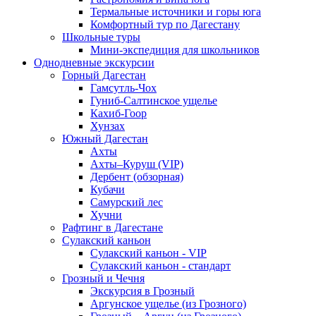
Термальные источники и горы юга
Комфортный тур по Дагестану
Школьные туры
Мини-экспедиция для школьников
Однодневные экскурсии
Горный Дагестан
Гамсутль-Чох
Гуниб-Салтинское ущелье
Кахиб-Гоор
Хунзах
Южный Дагестан
Ахты
Ахты–Куруш (VIP)
Дербент (обзорная)
Кубачи
Самурский лес
Хучни
Рафтинг в Дагестане
Сулакский каньон
Сулакский каньон - VIP
Сулакский каньон - стандарт
Грозный и Чечня
Экскурсия в Грозный
Аргунское ущелье (из Грозного)