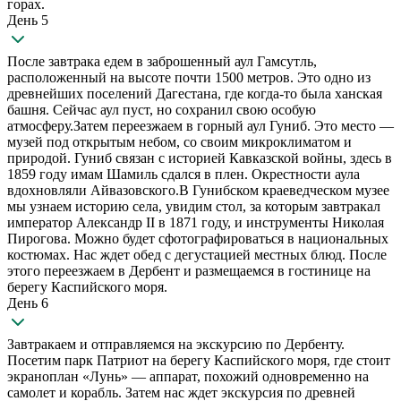
горах.
День 5
После завтрака едем в заброшенный аул Гамсутль,
расположенный на высоте почти 1500 метров. Это одно из
древнейших поселений Дагестана, где когда-то была ханская
башня. Сейчас аул пуст, но сохранил свою особую
атмосферу.Затем переезжаем в горный аул Гуниб. Это место —
музей под открытым небом, со своим микроклиматом и
природой. Гуниб связан с историей Кавказской войны, здесь в
1859 году имам Шамиль сдался в плен. Окрестности аула
вдохновляли Айвазовского.В Гунибском краеведческом музее
мы узнаем историю села, увидим стол, за которым завтракал
император Александр II в 1871 году, и инструменты Николая
Пирогова. Можно будет сфотографироваться в национальных
костюмах. Нас ждет обед с дегустацией местных блюд. После
этого переезжаем в Дербент и размещаемся в гостинице на
берегу Каспийского моря.
День 6
Завтракаем и отправляемся на экскурсию по Дербенту.
Посетим парк Патриот на берегу Каспийского моря, где стоит
экраноплан «Лунь» — аппарат, похожий одновременно на
самолет и корабль. Затем нас ждет экскурсия по древней