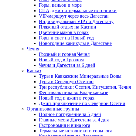
Горы, каньон и море
СПА, джип и термальные источники
VIP-маршрут через весь Дагестан
Индивидуальный VIP по Дагестану
Пляжный отдых на Каспии
Цветение маков в горах
Горы и снег на Новый год
Новогодние каникулы в Дагестане
Чечня
Грозный и горная Чечня
Новый год в Грозном
Чечня и Дагестан за 6 дней
Кавказ
Туры в Кавказские Минеральные Воды
Туры в Северную Осетию
Три республики: Осетия, Ингушетия, Чечня
Фестиваль пива во Владикавказе
Новый год и джип в горах
Джип-приключение по Северной Осетии
Организованные группы
Полное погружение за 5 дней
Главные места Дагестана за 4 дня
Гастрономия и вина юга
Термальные источники и горы юга