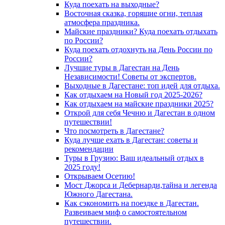
Куда поехать на выходные?
Восточная сказка, горящие огни, теплая
атмосфера праздника.
Майские праздники? Куда поехать отдыхать
по России?
Куда поехать отдохнуть на День России по
России?
Лучшие туры в Дагестан на День
Независимости! Советы от экспертов.
Выходные в Дагестане: топ идей для отдыха.
Как отдыхаем на Новый год 2025-2026?
Как отдыхаем на майские праздники 2025?
Открой для себя Чечню и Дагестан в одном
путешествии!
Что посмотреть в Дагестане?
Куда лучше ехать в Дагестан: советы и
рекомендации
Туры в Грузию: Ваш идеальный отдых в
2025 году!
Открываем Осетию!
Мост Джорса и Дебернарди,тайна и легенда
Южного Дагестана.
Как сэкономить на поездке в Дагестан.
Развеиваем миф о самостоятельном
путешествии.