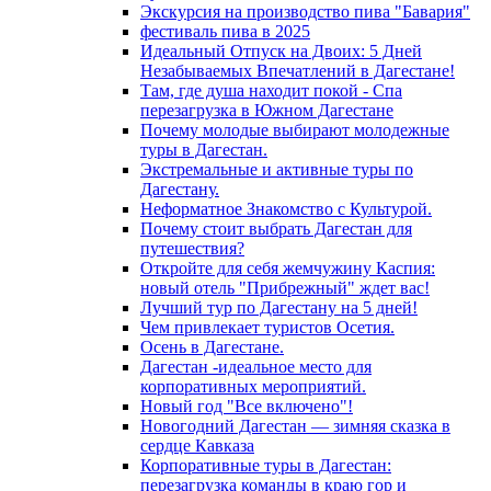
Экскурсия на производство пива "Бавария"
фестиваль пива в 2025
Идеальный Отпуск на Двоих: 5 Дней
Незабываемых Впечатлений в Дагестане!
Там, где душа находит покой - Спа
перезагрузка в Южном Дагестане
Почему молодые выбирают молодежные
туры в Дагестан.
Экстремальные и активные туры по
Дагестану.
Неформатное Знакомство с Культурой.
Почему стоит выбрать Дагестан для
путешествия?
Откройте для себя жемчужину Каспия:
новый отель "Прибрежный" ждет вас!
Лучший тур по Дагестану на 5 дней!
Чем привлекает туристов Осетия.
Осень в Дагестане.
Дагестан -идеальное место для
корпоративных мероприятий.
Новый год "Все включено"!
Новогодний Дагестан — зимняя сказка в
сердце Кавказа
Корпоративные туры в Дагестан:
перезагрузка команды в краю гор и