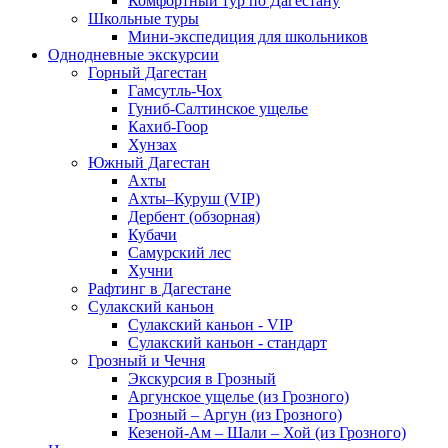
Комфортный тур по Дагестану
Школьные туры
Мини-экспедиция для школьников
Однодневные экскурсии
Горный Дагестан
Гамсутль-Чох
Гуниб-Салтинское ущелье
Кахиб-Гоор
Хунзах
Южный Дагестан
Ахты
Ахты–Куруш (VIP)
Дербент (обзорная)
Кубачи
Самурский лес
Хучни
Рафтинг в Дагестане
Сулакский каньон
Сулакский каньон - VIP
Сулакский каньон - стандарт
Грозный и Чечня
Экскурсия в Грозный
Аргунское ущелье (из Грозного)
Грозный – Аргун (из Грозного)
Кезеной-Ам – Шали – Хой (из Грозного)