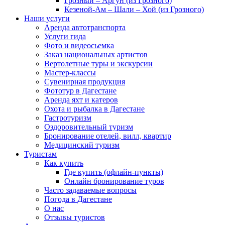
Грозный – Аргун (из Грозного)
Кезеной-Ам – Шали – Хой (из Грозного)
Наши услуги
Аренда автотранспорта
Услуги гида
Фото и видеосьемка
Заказ национальных артистов
Вертолетные туры и экскурсии
Мастер-классы
Сувенирная продукция
Фототур в Дагестане
Аренда яхт и катеров
Охота и рыбалка в Дагестане
Гастротуризм
Оздоровительный туризм
Бронирование отелей, вилл, квартир
Медицинский туризм
Туристам
Как купить
Где купить (офлайн-пункты)
Онлайн бронирование туров
Часто задаваемые вопросы
Погода в Дагестане
О нас
Отзывы туристов