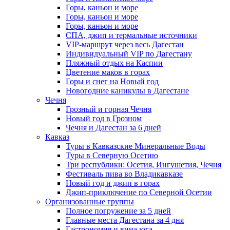
Горы, каньон и море
Горы, каньон и море
Горы, каньон и море
СПА, джип и термальные источники
VIP-маршрут через весь Дагестан
Индивидуальный VIP по Дагестану
Пляжный отдых на Каспии
Цветение маков в горах
Горы и снег на Новый год
Новогодние каникулы в Дагестане
Чечня
Грозный и горная Чечня
Новый год в Грозном
Чечня и Дагестан за 6 дней
Кавказ
Туры в Кавказские Минеральные Воды
Туры в Северную Осетию
Три республики: Осетия, Ингушетия, Чечня
Фестиваль пива во Владикавказе
Новый год и джип в горах
Джип-приключение по Северной Осетии
Организованные группы
Полное погружение за 5 дней
Главные места Дагестана за 4 дня
Гастрономия и вина юга