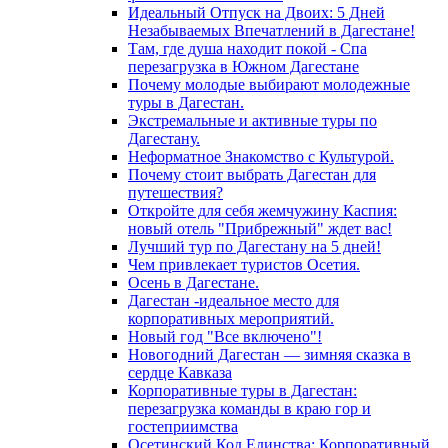
Идеальный Отпуск на Двоих: 5 Дней
Незабываемых Впечатлений в Дагестане!
Там, где душа находит покой - Спа
перезагрузка в Южном Дагестане
Почему молодые выбирают молодежные
туры в Дагестан.
Экстремальные и активные туры по
Дагестану.
Неформатное Знакомство с Культурой.
Почему стоит выбрать Дагестан для
путешествия?
Откройте для себя жемчужину Каспия:
новый отель "Прибрежный" ждет вас!
Лучший тур по Дагестану на 5 дней!
Чем привлекает туристов Осетия.
Осень в Дагестане.
Дагестан -идеальное место для
корпоративных мероприятий.
Новый год "Все включено"!
Новогодний Дагестан — зимняя сказка в
сердце Кавказа
Корпоративные туры в Дагестан:
перезагрузка команды в краю гор и
гостеприимства
Осетинский Код Единства: Корпоративный