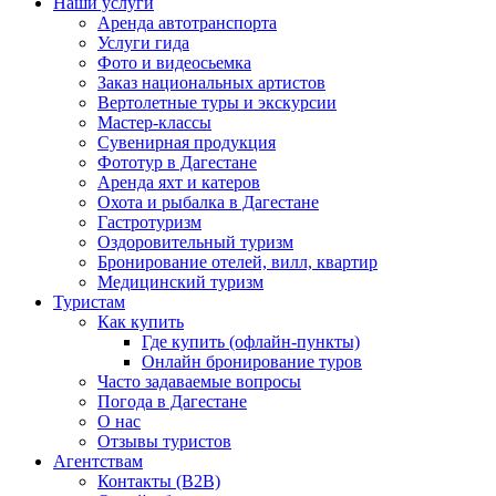
Наши услуги
Аренда автотранспорта
Услуги гида
Фото и видеосьемка
Заказ национальных артистов
Вертолетные туры и экскурсии
Мастер-классы
Сувенирная продукция
Фототур в Дагестане
Аренда яхт и катеров
Охота и рыбалка в Дагестане
Гастротуризм
Оздоровительный туризм
Бронирование отелей, вилл, квартир
Медицинский туризм
Туристам
Как купить
Где купить (офлайн-пункты)
Онлайн бронирование туров
Часто задаваемые вопросы
Погода в Дагестане
О нас
Отзывы туристов
Агентствам
Контакты (B2B)