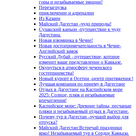
горы и незабываемые эмоции!
Перезагрузка
приключение и адреналин
Из Казани
Майский Дагестан -чудо природы!
Сулакский каньон -путешествие к чуду
Дагестана.
Новая изюминка в Чечне!
Новая достопримечательность в Чечне-
Английский замок
Русский Дубай - путешествие, которое
изменит ваше представление о Кавказе.
Окунуться в атмосферу чеченского
гостеприимства!
Новый курорт в Осетии -центр притяжения !
Лучшая компания по приему в Дагестане
Отдых в Дагестане на Каспийском море
2025: Солнце, пляж и незабываемые
впечатления!
Каспийское море: Древние тайны, песчаные
пляжи и незабываемый отдых в Дагестане.
Почему тур в Дагестан -лучший выбор для
отпуска?
Майский Дагестан:Встречай праздники
ярко! Незабываемый тур в Сердце Кавказа.