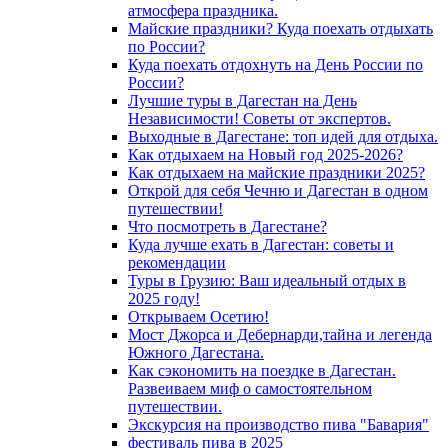
атмосфера праздника.
Майские праздники? Куда поехать отдыхать
по России?
Куда поехать отдохнуть на День России по
России?
Лучшие туры в Дагестан на День
Независимости! Советы от экспертов.
Выходные в Дагестане: топ идей для отдыха.
Как отдыхаем на Новый год 2025-2026?
Как отдыхаем на майские праздники 2025?
Открой для себя Чечню и Дагестан в одном
путешествии!
Что посмотреть в Дагестане?
Куда лучше ехать в Дагестан: советы и
рекомендации
Туры в Грузию: Ваш идеальный отдых в
2025 году!
Открываем Осетию!
Мост Джорса и Дебернарди,тайна и легенда
Южного Дагестана.
Как сэкономить на поездке в Дагестан.
Развеиваем миф о самостоятельном
путешествии.
Экскурсия на производство пива "Бавария"
фестиваль пива в 2025