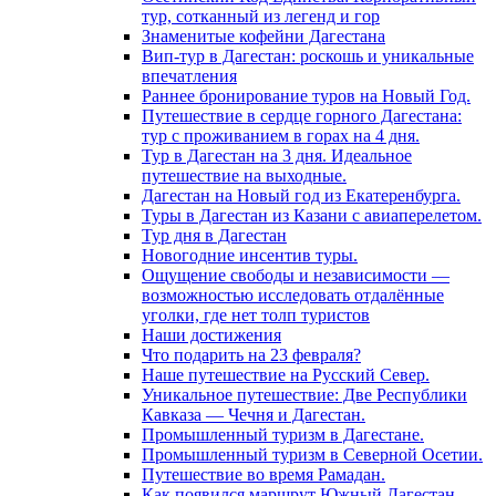
тур, сотканный из легенд и гор
Знаменитые кофейни Дагестана
Вип-тур в Дагестан: роскошь и уникальные
впечатления
Раннее бронирование туров на Новый Год.
Путешествие в сердце горного Дагестана:
тур с проживанием в горах на 4 дня.
Тур в Дагестан на 3 дня. Идеальное
путешествие на выходные.
Дагестан на Новый год из Екатеренбурга.
Туры в Дагестан из Казани с авиаперелетом.
Тур дня в Дагестан
Новогодние инсентив туры.
Ощущение свободы и независимости —
возможностью исследовать отдалённые
уголки, где нет толп туристов
Наши достижения
Что подарить на 23 февраля?
Наше путешествие на Русский Север.
Уникальное путешествие: Две Республики
Кавказа — Чечня и Дагестан.
Промышленный туризм в Дагестане.
Промышленный туризм в Северной Осетии.
Путешествие во время Рамадан.
Как появился маршрут Южный Дагестан.