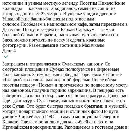
источника и узнаем местную легенду. Посетим Нихалойские
водопады — каскад из 12 водопадов, самый высокий из
которых достигает 25 метров. В ущелье увидим древние
Ушкалойские башни-близнецы под отвесным
склоном.Пообедаем в национальном кафе, затем переезжаем в
Дагестан. По пути заедем на Бархан Сарыкум — самый
большой бархан в Евразии, настоящая пустыня среди гор.
Здесь можно погулять по песку и сделать красивые
фотографии. Размещаемся в гостинице Махачкалы.
День 4
Завтракаем и отправляемся к Сулакскому каньону. Со
смотровой площадки в Дубках полюбуемся на бирюзовые
воды каньона. Затем нас ждет обед на форелевом хозяйстве
«Главрыба» со свежевыловленной форелью.После обеда
посетим пещеру «Нохъо» и прогуляемся по подвесному мосту
над каньоном, получив порцию адреналина. В пещерах есть
лабиринты, а каньон открывается с нового ракурса. Далее нас
ждет джип-тур к Сулакскому каньону и катание на катере по
реке Сулак. Это будет быстрая поездка с брызгами и музыкой,
которая подарит много эмоций и отличных фото.По пути
увидим Чиркейскую ГЭС — самую мощную на Северном
Кавказе. Сделаем остановку для кофе-брейка и фото на
Ирганайском водохранилище. Размещаемся в гостевом доме в