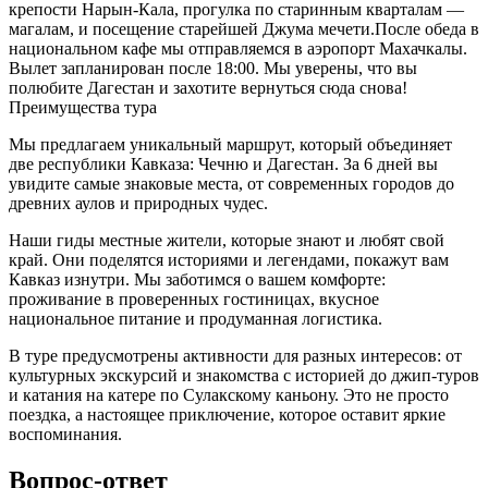
крепости Нарын-Кала, прогулка по старинным кварталам —
магалам, и посещение старейшей Джума мечети.После обеда в
национальном кафе мы отправляемся в аэропорт Махачкалы.
Вылет запланирован после 18:00. Мы уверены, что вы
полюбите Дагестан и захотите вернуться сюда снова!
Преимущества тура
Мы предлагаем уникальный маршрут, который объединяет
две республики Кавказа: Чечню и Дагестан. За 6 дней вы
увидите самые знаковые места, от современных городов до
древних аулов и природных чудес.
Наши гиды местные жители, которые знают и любят свой
край. Они поделятся историями и легендами, покажут вам
Кавказ изнутри. Мы заботимся о вашем комфорте:
проживание в проверенных гостиницах, вкусное
национальное питание и продуманная логистика.
В туре предусмотрены активности для разных интересов: от
культурных экскурсий и знакомства с историей до джип-туров
и катания на катере по Сулакскому каньону. Это не просто
поездка, а настоящее приключение, которое оставит яркие
воспоминания.
Вопрос-ответ