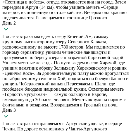
«Лестница в небеса», откуда открывается вид на город. Затем
переедем в Аргун (14 км), чтобы увидеть мечеть «Сердце
матери», выполненную в стиле хай-тек. Вечером она красиво
подсвечивается. Размещаемся в гостинице Грозного.
День 2
После завтрака мы едем к озеру Кезеной-Ам, самому
крупному высокогорному озеру Северного Кавказа,
расположенному на высоте 1780 метров. Мы поднимемся по
горному серпантину, увидим чеченские ландшафты и
прогуляемся по берегу озера с прозрачной бирюзовой водой.
Узнаем местные легенды.По пути заедем в село Харачой, где
увидим памятник абреку Зелимхану Харачоевскому и родник
«Девичья Коса». За дополнительную плату можно прогуляться
по заброшенному селению Хой, подняться на боевую башню и
увидеть Чеберлоевский каньон.Переезжаем в Шали, где
пообедаем блюдами национальной кухни. Осмотрим мечеть
«Гордость мусульман» — самую большую в Европе,
вмещающую до 30 тысяч человек. Мечеть окружена парком с
фонтанами и розарием. Возвращаемся в Грозный на ночь.
День 3
После завтрака отправляемся в Аргунское ущелье, в сердце
Чечни. По дороге остановимся у Чанты-Аргунского