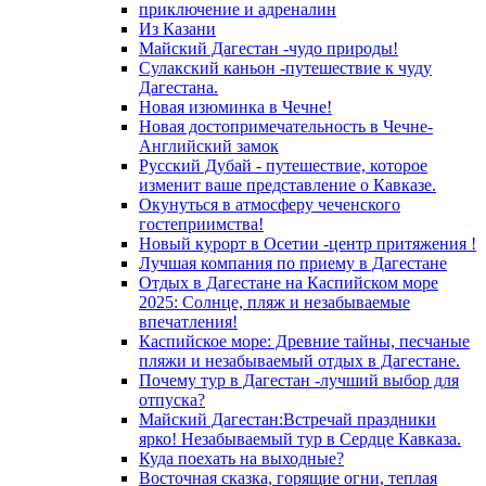
приключение и адреналин
Из Казани
Майский Дагестан -чудо природы!
Сулакский каньон -путешествие к чуду
Дагестана.
Новая изюминка в Чечне!
Новая достопримечательность в Чечне-
Английский замок
Русский Дубай - путешествие, которое
изменит ваше представление о Кавказе.
Окунуться в атмосферу чеченского
гостеприимства!
Новый курорт в Осетии -центр притяжения !
Лучшая компания по приему в Дагестане
Отдых в Дагестане на Каспийском море
2025: Солнце, пляж и незабываемые
впечатления!
Каспийское море: Древние тайны, песчаные
пляжи и незабываемый отдых в Дагестане.
Почему тур в Дагестан -лучший выбор для
отпуска?
Майский Дагестан:Встречай праздники
ярко! Незабываемый тур в Сердце Кавказа.
Куда поехать на выходные?
Восточная сказка, горящие огни, теплая