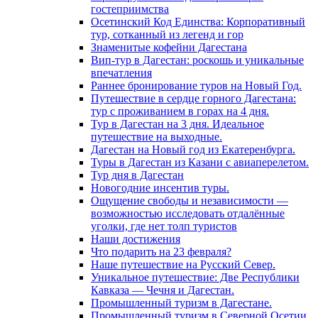
гостеприимства
Осетинский Код Единства: Корпоративный
тур, сотканный из легенд и гор
Знаменитые кофейни Дагестана
Вип-тур в Дагестан: роскошь и уникальные
впечатления
Раннее бронирование туров на Новый Год.
Путешествие в сердце горного Дагестана:
тур с проживанием в горах на 4 дня.
Тур в Дагестан на 3 дня. Идеальное
путешествие на выходные.
Дагестан на Новый год из Екатеренбурга.
Туры в Дагестан из Казани с авиаперелетом.
Тур дня в Дагестан
Новогодние инсентив туры.
Ощущение свободы и независимости —
возможностью исследовать отдалённые
уголки, где нет толп туристов
Наши достижения
Что подарить на 23 февраля?
Наше путешествие на Русский Север.
Уникальное путешествие: Две Республики
Кавказа — Чечня и Дагестан.
Промышленный туризм в Дагестане.
Промышленный туризм в Северной Осетии.