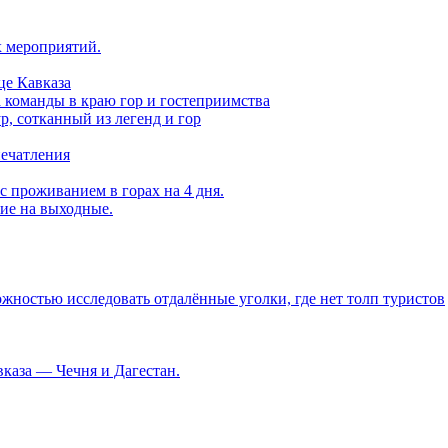
х мероприятий.
це Кавказа
а команды в краю гор и гостеприимства
, сотканный из легенд и гор
печатления
с проживанием в горах на 4 дня.
вие на выходные.
ностью исследовать отдалённые уголки, где нет толп туристов
каза — Чечня и Дагестан.