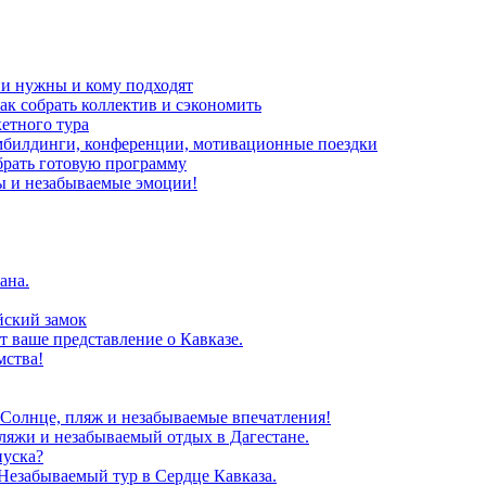
ни нужны и кому подходят
ак собрать коллектив и сэкономить
кетного тура
мбилдинги, конференции, мотивационные поездки
брать готовую программу
ы и незабываемые эмоции!
ана.
йский замок
т ваше представление о Кавказе.
мства!
 Солнце, пляж и незабываемые впечатления!
ляжи и незабываемый отдых в Дагестане.
пуска?
Незабываемый тур в Сердце Кавказа.