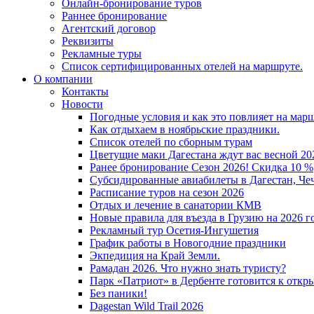
Онлайн-бронирование туров
Раннее бронирование
Агентский договор
Реквизиты
Рекламные туры
Список сертифицированных отелей на маршруте.
О компании
Контакты
Новости
Погодные условия и как это повлияет на мар
Как отдыхаем в ноябрьские праздники.
Список отелей по сборным турам
Цветущие маки Дагестана ждут вас весной 202
Ранее бронирование Сезон 2026! Скидка 10 %
Субсидированные авиабилеты в Дагестан, Че
Расписание туров на сезон 2026
Отдых и лечение в санатории КМВ
Новые правила для въезда в Грузию на 2026 г
Рекламный тур Осетия-Ингушетия
График работы в Новогодние праздники
Экпедиция на Край Земли.
Рамадан 2026. Что нужно знать туристу?
Парк «Патриот» в Дербенте готовится к откр
Без паники!
Dagestan Wild Trail 2026