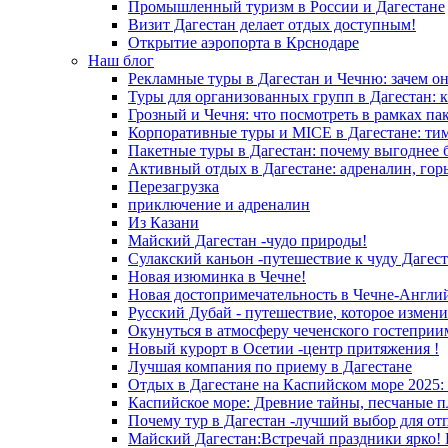
Промышленный туризм в России и Дагестане
Визит Дагестан делает отдых доступным!
Открытие аэропорта в Крснодаре
Наш блог
Рекламные туры в Дагестан и Чечню: зачем о
Туры для организованных групп в Дагестан: к
Грозный и Чечня: что посмотреть в рамках па
Корпоративные туры и MICE в Дагестане: ти
Пакетные туры в Дагестан: почему выгоднее 
Активный отдых в Дагестане: адреналин, гор
Перезагрузка
приключение и адреналин
Из Казани
Майский Дагестан -чудо природы!
Сулакский каньон -путешествие к чуду Дагест
Новая изюминка в Чечне!
Новая достопримечательность в Чечне-Англи
Русский Дубай - путешествие, которое измени
Окунуться в атмосферу чеченского гостеприи
Новый курорт в Осетии -центр притяжения !
Лучшая компания по приему в Дагестане
Отдых в Дагестане на Каспийском море 2025:
Каспийское море: Древние тайны, песчаные п
Почему тур в Дагестан -лучший выбор для от
Майский Дагестан:Встречай праздники ярко! 