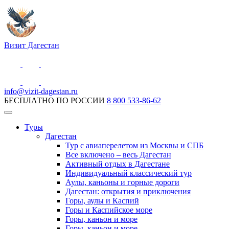
Визит Дагестан
info@vizit-dagestan.ru
БЕСПЛАТНО ПО РОССИИ
8 800 533-86-62
Туры
Дагестан
Тур с авиаперелетом из Москвы и СПБ
Все включено – весь Дагестан
Активный отдых в Дагестане
Индивидуальный классический тур
Аулы, каньоны и горные дороги
Дагестан: открытия и приключения
Горы, аулы и Каспий
Горы и Каспийское море
Горы, каньон и море
Горы, каньон и море