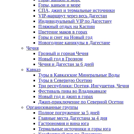
Горы, каньон и море
СПА, джип и термальные источники
VIP-маршрут через весь Дагестан
Индивидуальный VIP по Дагестану
Пляжный отдых на Каспии
Цветение маков в горах
Горы и снег на Новый год
Новогодние каникулы в Дагестане
Чечня
Грозный и горная Чечня
Новый год в Грозном
Чечня и Дагестан за 6 дней
Кавказ
Туры в Кавказские Минеральные Воды
Туры в Северную Осетию
Три республики: Осетия, Ингушетия, Чечня
Фестиваль пива во Владикавказе
Новый год и джип в горах
Джип-приключение по Северной Осетии
Организованные группы
Полное погружение за 5 дней
Главные места Дагестана за 4 дня
Гастрономия и вина юга
Термальные источники и горы юга