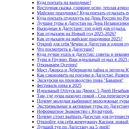
Куда поехать на выходные?
Восточная сказка, горящие огни, теплая атмос
Майские праздники? Куда поехать отдыхать п
Куда поехать отдохнуть на День России по Ро
Лучшие туры в Дагестан на День Независимос
Выходные в Дагестане: топ идей для отдыха.
Как отдыхаем на Новый год 2025-2026?
Как отдыхаем на майские праздники 2025?
Открой для себя Чечню и Дагестан в одном п
Что посмотреть в Дагестане?
Куда лучше ехать в Дагестан: советы и реком
Туры в Грузию: Ваш идеальный отдых в 2025 
Открываем Осетию!
Мост Джорса и Дебернарди,тайна и легенда 
Как сэкономить на поездке в Дагестан. Разве
Экскурсия на производство пива "Бавария"
фестиваль пива в 2025
Идеальный Отпуск на Двоих: 5 Дней Незабыв
Там, где душа находит покой - Спа перезагру
Почему молодые выбирают молодежные туры 
Экстремальные и активные туры по Дагестану
Неформатное Знакомство с Культурой.
Почему стоит выбрать Дагестан для путешест
Откройте для себя жемчужину Каспия: новый
Лучший тур по Дагестану на 5 дней!