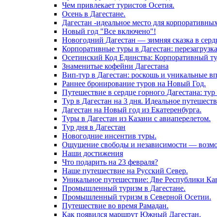
Чем привлекает туристов Осетия.
Осень в Дагестане.
Дагестан -идеальное место для корпоративны
Новый год "Все включено"!
Новогодний Дагестан — зимняя сказка в серд
Корпоративные туры в Дагестан: перезагрузк
Осетинский Код Единства: Корпоративный тур
Знаменитые кофейни Дагестана
Вип-тур в Дагестан: роскошь и уникальные в
Раннее бронирование туров на Новый Год.
Путешествие в сердце горного Дагестана: тур 
Тур в Дагестан на 3 дня. Идеальное путешест
Дагестан на Новый год из Екатеренбурга.
Туры в Дагестан из Казани с авиаперелетом.
Тур дня в Дагестан
Новогодние инсентив туры.
Ощущение свободы и независимости — возмож
Наши достижения
Что подарить на 23 февраля?
Наше путешествие на Русский Север.
Уникальное путешествие: Две Республики Кав
Промышленный туризм в Дагестане.
Промышленный туризм в Северной Осетии.
Путешествие во время Рамадан.
Как появился маршрут Южный Дагестан.