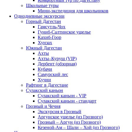
Комфортный тур по Дагестану
Школьные туры
Мини-экспедиция для школьников
Однодневные экскурсии
Горный Дагестан
Гамсутль-Чох
Гуниб-Салтинское ущелье
Кахиб-Гоор
Хунзах
Южный Дагестан
Ахты
Ахты–Куруш (VIP)
Дербент (обзорная)
Кубачи
Самурский лес
Хучни
Рафтинг в Дагестане
Сулакский каньон
Сулакский каньон - VIP
Сулакский каньон - стандарт
Грозный и Чечня
Экскурсия в Грозный
Аргунское ущелье (из Грозного)
Грозный – Аргун (из Грозного)
Кезеной-Ам – Шали – Хой (из Грозного)