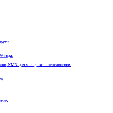
шруты
6 года.
чню, КМВ. для молодежи и пенсионеров.
од
ытию.