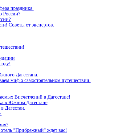
фера праздника.
о России?
ссии?
ти! Советы от экспертов.
утешествии!
ендации
году!
Южного Дагестана.
иваем миф о самостоятельном путешествии.
аемых Впечатлений в Дагестане!
зка в Южном Дагестане
в Дагестан.
.
вия?
 отель "Прибрежный" ждет вас!