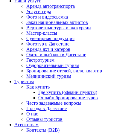
Наши услуги
Аренда автотранспорта
Услуги гида
Фото и видеосьемка
Заказ национальных артистов
Вертолетные туры и экскурсии
Мастер-классы
Сувенирная продукция
Фототур в Дагестане
Аренда яхт и катеров
Охота и рыбалка в Дагестане
Гастротуризм
Оздоровительный туризм
Бронирование отелей, вилл, квартир
Медицинский туризм
Туристам
Как купить
Где купить (офлайн-пункты)
Онлайн бронирование туров
Часто задаваемые вопросы
Погода в Дагестане
О нас
Отзывы туристов
Агентствам
Контакты (B2B)