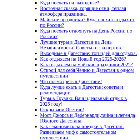
Куда поехать на выходные?
Восточная сказка, горящие огни, теплая
атмосфера праздника.
Майские праздники? Куда поехать отдыхать
по России?
Куда поехать отдохнуть на День России по
России?
Лучшие туры в Дагестан на День
Независимости! Советы от экспертов.
Выходные в Дагестане: топ идей для отдыха.
Как отдыхаем на Новый год 2025-2026?
Как отдыхаем на майские праздники 2025?
Открой для себя Чечню и Дагестан в одном
путешествии!
Что посмотреть в Дагестане?
Куда лучше ехать в Дагестан: советы и
рекомендации
Туры в Грузию: Ваш идеальный отдых в
2025 году!
Открываем Осетию!
Мост Джорса и Дебернарди,тайна и легенда
Южного Дагестана.
Как сэкономить на поездке в Дагестан.
Развеиваем миф о самостоятельном
путешествии.