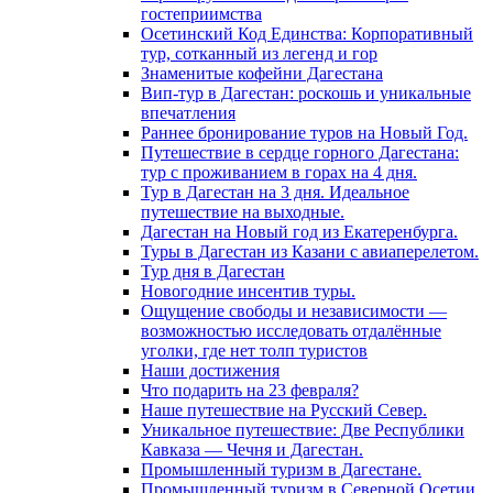
гостеприимства
Осетинский Код Единства: Корпоративный
тур, сотканный из легенд и гор
Знаменитые кофейни Дагестана
Вип-тур в Дагестан: роскошь и уникальные
впечатления
Раннее бронирование туров на Новый Год.
Путешествие в сердце горного Дагестана:
тур с проживанием в горах на 4 дня.
Тур в Дагестан на 3 дня. Идеальное
путешествие на выходные.
Дагестан на Новый год из Екатеренбурга.
Туры в Дагестан из Казани с авиаперелетом.
Тур дня в Дагестан
Новогодние инсентив туры.
Ощущение свободы и независимости —
возможностью исследовать отдалённые
уголки, где нет толп туристов
Наши достижения
Что подарить на 23 февраля?
Наше путешествие на Русский Север.
Уникальное путешествие: Две Республики
Кавказа — Чечня и Дагестан.
Промышленный туризм в Дагестане.
Промышленный туризм в Северной Осетии.