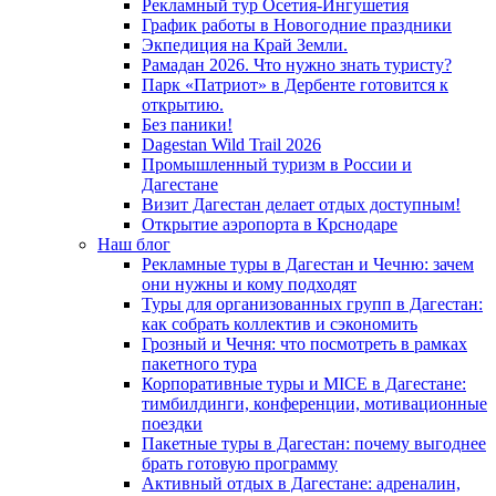
Рекламный тур Осетия-Ингушетия
График работы в Новогодние праздники
Экпедиция на Край Земли.
Рамадан 2026. Что нужно знать туристу?
Парк «Патриот» в Дербенте готовится к
открытию.
Без паники!
Dagestan Wild Trail 2026
Промышленный туризм в России и
Дагестане
Визит Дагестан делает отдых доступным!
Открытие аэропорта в Крснодаре
Наш блог
Рекламные туры в Дагестан и Чечню: зачем
они нужны и кому подходят
Туры для организованных групп в Дагестан:
как собрать коллектив и сэкономить
Грозный и Чечня: что посмотреть в рамках
пакетного тура
Корпоративные туры и MICE в Дагестане:
тимбилдинги, конференции, мотивационные
поездки
Пакетные туры в Дагестан: почему выгоднее
брать готовую программу
Активный отдых в Дагестане: адреналин,