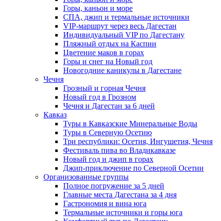
Горы, каньон и море
СПА, джип и термальные источники
VIP-маршрут через весь Дагестан
Индивидуальный VIP по Дагестану
Пляжный отдых на Каспии
Цветение маков в горах
Горы и снег на Новый год
Новогодние каникулы в Дагестане
Чечня
Грозный и горная Чечня
Новый год в Грозном
Чечня и Дагестан за 6 дней
Кавказ
Туры в Кавказские Минеральные Воды
Туры в Северную Осетию
Три республики: Осетия, Ингушетия, Чечня
Фестиваль пива во Владикавказе
Новый год и джип в горах
Джип-приключение по Северной Осетии
Организованные группы
Полное погружение за 5 дней
Главные места Дагестана за 4 дня
Гастрономия и вина юга
Термальные источники и горы юга