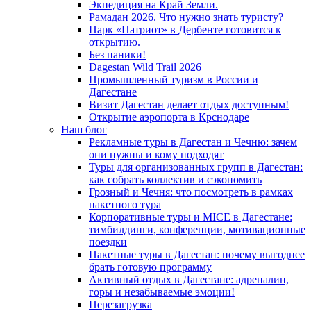
Экпедиция на Край Земли.
Рамадан 2026. Что нужно знать туристу?
Парк «Патриот» в Дербенте готовится к
открытию.
Без паники!
Dagestan Wild Trail 2026
Промышленный туризм в России и
Дагестане
Визит Дагестан делает отдых доступным!
Открытие аэропорта в Крснодаре
Наш блог
Рекламные туры в Дагестан и Чечню: зачем
они нужны и кому подходят
Туры для организованных групп в Дагестан:
как собрать коллектив и сэкономить
Грозный и Чечня: что посмотреть в рамках
пакетного тура
Корпоративные туры и MICE в Дагестане:
тимбилдинги, конференции, мотивационные
поездки
Пакетные туры в Дагестан: почему выгоднее
брать готовую программу
Активный отдых в Дагестане: адреналин,
горы и незабываемые эмоции!
Перезагрузка