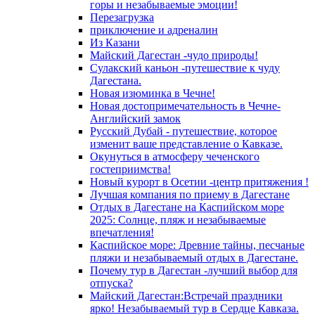
горы и незабываемые эмоции!
Перезагрузка
приключение и адреналин
Из Казани
Майский Дагестан -чудо природы!
Сулакский каньон -путешествие к чуду
Дагестана.
Новая изюминка в Чечне!
Новая достопримечательность в Чечне-
Английский замок
Русский Дубай - путешествие, которое
изменит ваше представление о Кавказе.
Окунуться в атмосферу чеченского
гостеприимства!
Новый курорт в Осетии -центр притяжения !
Лучшая компания по приему в Дагестане
Отдых в Дагестане на Каспийском море
2025: Солнце, пляж и незабываемые
впечатления!
Каспийское море: Древние тайны, песчаные
пляжи и незабываемый отдых в Дагестане.
Почему тур в Дагестан -лучший выбор для
отпуска?
Майский Дагестан:Встречай праздники
ярко! Незабываемый тур в Сердце Кавказа.