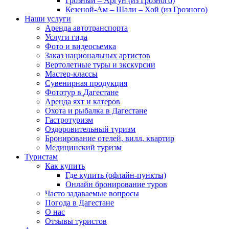
Грозный – Аргун (из Грозного)
Кезеной-Ам – Шали – Хой (из Грозного)
Наши услуги
Аренда автотранспорта
Услуги гида
Фото и видеосьемка
Заказ национальных артистов
Вертолетные туры и экскурсии
Мастер-классы
Сувенирная продукция
Фототур в Дагестане
Аренда яхт и катеров
Охота и рыбалка в Дагестане
Гастротуризм
Оздоровительный туризм
Бронирование отелей, вилл, квартир
Медицинский туризм
Туристам
Как купить
Где купить (офлайн-пункты)
Онлайн бронирование туров
Часто задаваемые вопросы
Погода в Дагестане
О нас
Отзывы туристов