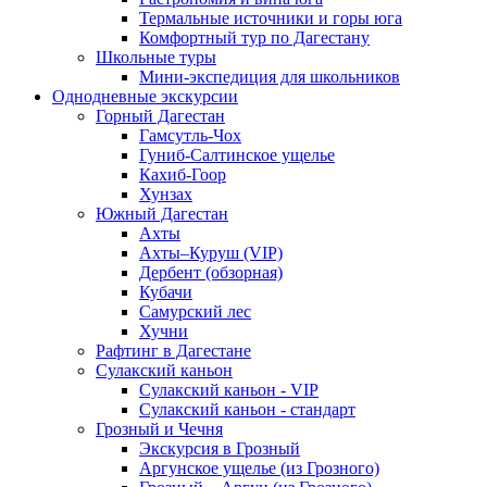
Термальные источники и горы юга
Комфортный тур по Дагестану
Школьные туры
Мини-экспедиция для школьников
Однодневные экскурсии
Горный Дагестан
Гамсутль-Чох
Гуниб-Салтинское ущелье
Кахиб-Гоор
Хунзах
Южный Дагестан
Ахты
Ахты–Куруш (VIP)
Дербент (обзорная)
Кубачи
Самурский лес
Хучни
Рафтинг в Дагестане
Сулакский каньон
Сулакский каньон - VIP
Сулакский каньон - стандарт
Грозный и Чечня
Экскурсия в Грозный
Аргунское ущелье (из Грозного)