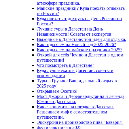
атмосфера праздника.
Майские праздники? Куда поехать отдыхать
по России?
Куда поехать отдохнуть на День России по
России?
Лучшие туры в Дагестан на День
Независимости! Советы от экспертов.
Выходные в Дагестане: топ идей для отдыха.
Как отдыхаем на Новый год 2025-2026?
Как отдыхаем на майские праздники 2025?
Открой для себя Чечню и Дагестан в одном
путешествии!
Что посмотреть в Дагестане?
Куда лучше ехать в Дагестан: советы и
рекомендации
Туры в Грузию: Ваш идеальный отдых в
2025 году!
Открываем Осетию!
Мост Джорса и Дебернарди,тайна и легенда
Южного Дагестана.
Как сэкономить на поездке в Дагестан.
Развеиваем миф о самостоятельном
путешествии.
Экскурсия на производство пива "Бавария"
фестиваль пива в 2025