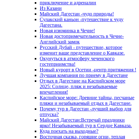
приключение и адреналин
Из Казани
Майский Дагестан -чудо природы!
Сулакский каньон -путешествие к чуду
Дагестана.
Новая изюминка в Чечне!
Новая достопримечательность в Чечне-
Английский замок
Русский Дубай - путешествие, которое
изменит ваше представление о Кавказе.
Окунуться в атмосферу чеченского
гостеприимства!
Новый курорт в Осетии -центр притяжения !
Лучшая компания по приему в Дагестане
Отдых в Дагестане на Каспийском море
2025: Солнце, пляж и незабываемые
впечатления!
Каспийское море: Древние тайны, песчаные
пляжи и незабываемый отдых в Дагестане.
Почему тур в Дагестан -лучший выбор для
отпуска?
Майский Дагестан:Встречай праздники
ярко! Незабываемый тур в Сердце Кавказа.
Куда поехать на выходные?
Восточная сказка, горящие огни, теплая