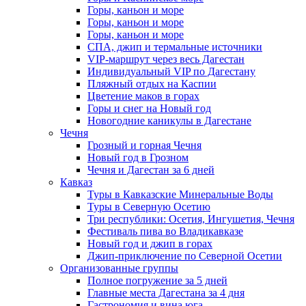
Горы, каньон и море
Горы, каньон и море
Горы, каньон и море
СПА, джип и термальные источники
VIP-маршрут через весь Дагестан
Индивидуальный VIP по Дагестану
Пляжный отдых на Каспии
Цветение маков в горах
Горы и снег на Новый год
Новогодние каникулы в Дагестане
Чечня
Грозный и горная Чечня
Новый год в Грозном
Чечня и Дагестан за 6 дней
Кавказ
Туры в Кавказские Минеральные Воды
Туры в Северную Осетию
Три республики: Осетия, Ингушетия, Чечня
Фестиваль пива во Владикавказе
Новый год и джип в горах
Джип-приключение по Северной Осетии
Организованные группы
Полное погружение за 5 дней
Главные места Дагестана за 4 дня
Гастрономия и вина юга