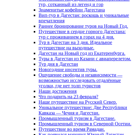
тур, сотканный из легенд и гор
Знаменитые кофейни Дагестана
Вип-тур в Дагестан: роскошь и уникальные
впечатления
Раннее бронирование туров на Новый Год.
Путешествие в сердце горного Дагестана:
тур с проживанием в горах на 4 дня.
Тур в Дагестан на 3 дня. Идеальное
путешествие на выходные.
Дагестан на Новый год из Екатеренбурга.
Туры в Дагестан из Казани с авиаперелетом.
Тур дня в Дагестан
Новогодние инсентив туры.
Ощущение свободы и независимости —
возможностью исследовать отдалённые
уголки, где нет толп туристов
Наши достижения
Что подарить на 23 февраля?
Наше путешествие на Русский Север.
Уникальное путешествие: Две Республики
Кавказа — Чечня и Дагестан.
Промышленный туризм в Дагестане.
Промышленный туризм в Северной Осетии.
Путешествие во время Рамадан.
Как появился маршрут Южный Дагестан.