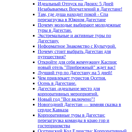
Идеальный Отпуск на Двоих: 5 Дней
Незабываемых Впечатлений в Дагестане!
Там, где душа находит покой - Спа
перезагрузка в Южном Дагестане
Почему молодые выбирают молодежные
туры в Дагестан.
Экстремальные и активные туры по
Дагестану.
Неформатное Знакомство с Культурой.
Почему стоит выбрать Дагестан для
путешествия?
Откройте для себя жемчужину Каспия:
новый отель "Прибрежный" ждет вас!
Лучший тур по Дагестану на 5 дней!
Чем привлекает туристов Осетия.
Осень в Дагестане.
Дагестан -идеальное место для
корпоративных мероприятий.
Новый год "Все включено"!
Новогодний Дагестан — зимняя сказка в
сердце Кавказа
Корпоративные туры в Дагестан:
перезагрузка команды в краю гор и
гостеприимства
Осетинский Код Единства: Корпоративный