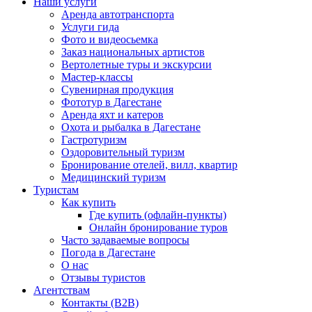
Наши услуги
Аренда автотранспорта
Услуги гида
Фото и видеосьемка
Заказ национальных артистов
Вертолетные туры и экскурсии
Мастер-классы
Сувенирная продукция
Фототур в Дагестане
Аренда яхт и катеров
Охота и рыбалка в Дагестане
Гастротуризм
Оздоровительный туризм
Бронирование отелей, вилл, квартир
Медицинский туризм
Туристам
Как купить
Где купить (офлайн-пункты)
Онлайн бронирование туров
Часто задаваемые вопросы
Погода в Дагестане
О нас
Отзывы туристов
Агентствам
Контакты (B2B)