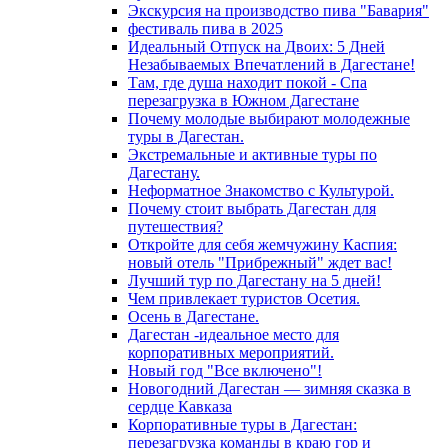
Экскурсия на производство пива "Бавария"
фестиваль пива в 2025
Идеальный Отпуск на Двоих: 5 Дней
Незабываемых Впечатлений в Дагестане!
Там, где душа находит покой - Спа
перезагрузка в Южном Дагестане
Почему молодые выбирают молодежные
туры в Дагестан.
Экстремальные и активные туры по
Дагестану.
Неформатное Знакомство с Культурой.
Почему стоит выбрать Дагестан для
путешествия?
Откройте для себя жемчужину Каспия:
новый отель "Прибрежный" ждет вас!
Лучший тур по Дагестану на 5 дней!
Чем привлекает туристов Осетия.
Осень в Дагестане.
Дагестан -идеальное место для
корпоративных мероприятий.
Новый год "Все включено"!
Новогодний Дагестан — зимняя сказка в
сердце Кавказа
Корпоративные туры в Дагестан:
перезагрузка команды в краю гор и