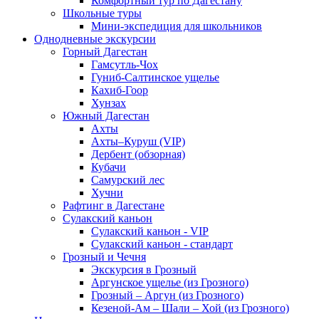
Комфортный тур по Дагестану
Школьные туры
Мини-экспедиция для школьников
Однодневные экскурсии
Горный Дагестан
Гамсутль-Чох
Гуниб-Салтинское ущелье
Кахиб-Гоор
Хунзах
Южный Дагестан
Ахты
Ахты–Куруш (VIP)
Дербент (обзорная)
Кубачи
Самурский лес
Хучни
Рафтинг в Дагестане
Сулакский каньон
Сулакский каньон - VIP
Сулакский каньон - стандарт
Грозный и Чечня
Экскурсия в Грозный
Аргунское ущелье (из Грозного)
Грозный – Аргун (из Грозного)
Кезеной-Ам – Шали – Хой (из Грозного)